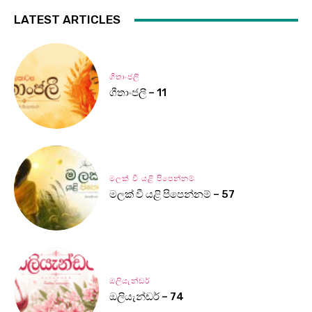
LATEST ARTICLES
ගීතාංජලී
ගීතාංජලී – 11
මලක් වී යළි පිපෙන්නම්
මලක් වී යළි පිපෙන්නම් – 57
ඔලියැන්ඩර්
ඔලියැන්ඩර් – 74