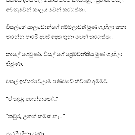
සතියේ දවස් වල කොයි තරම් කාර්‍යබහුල වුනත්, විසල්
වෙනුවෙන් කාලය වෙන් කරගත්තා.
විසල්ගේ යාලුවොන්ගේ අම්මලාවත් මුණ ගැහිලා කතා
කරන්න පාරමි දවස් දෙක තුනා වෙන් කරගත්තා.
කාලේ ගෙවුණා. විසල් ගේ ප්‍රේමවන්තිය මුණ ගැහිලා
තිබුණා.
විසල් ඉස්සරවෙලාම පණිවිඩේ කිව්වේ අම්මට.
“ඒ කවුද අහන්නකෝ…”
“කවුරු උනත් කමක් නෑ….”
පාරමී හිනා වුණා.