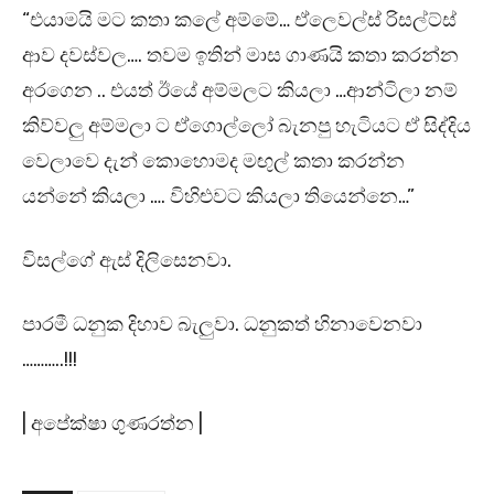
“එයාමයි මට කතා කලේ අම්මේ… ඒලෙවල්ස් රිසල්ට්ස්
ආව දවස්වල…. තවම ඉතින් මාස ගාණයි කතා කරන්න
අරගෙන .. එයත් ඊයේ අම්මලට කියලා …ආන්ටිලා නම්
කිව්වලු අම්මලා ට ඒගොල්ලෝ බැනපු හැටියට ඒ සිද්දිය
වෙලාවෙ දැන් කොහොමද මඟුල් කතා කරන්න
යන්නේ කියලා …. විහිළුවට කියලා තියෙන්නෙ…”
විසල්ගේ ඇස් දිලිසෙනවා.
පාරමී ධනුක දිහාව බැලුවා. ධනුකත් හිනාවෙනවා
………..!!!
| අපේක්ෂා ගුණරත්න |