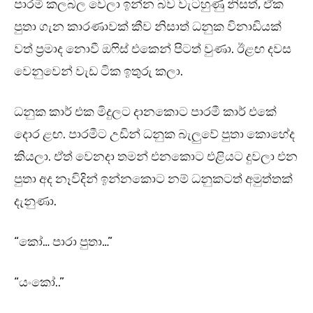
පාරමී කලබල වෙලා ඉන්න බව වැටහුණු නිසත්, ඒක
පුතා ගැන කාරණාවක් කීව නිසාත් ධනුක විනාඩියක්
වත් ප්‍රමාද නොවී ඔෆිස් එකෙන් පිටත් වුණා. ඊළඟ දවස
වෙනුවෙන් වැඩ ටික ඉතුරු කලා.
ධනුක කාර් එක මිදුලට දානකොට පාරමී කාර් එකේ
දොර ළඟ. පාරමීට උඩින් ධනුක බැලුවේ පුතා කොහේද
කියලා. ඒත් වෙනදා තමන් එනකොට එළියට දුවලා එන
පුතා අද නෑවිදින් ඉන්නකොට නම් ධනුකටත් අමුත්තක්
දැනුණා.
“කෝ… පාරා පුතා…”
“යංකෝ..”