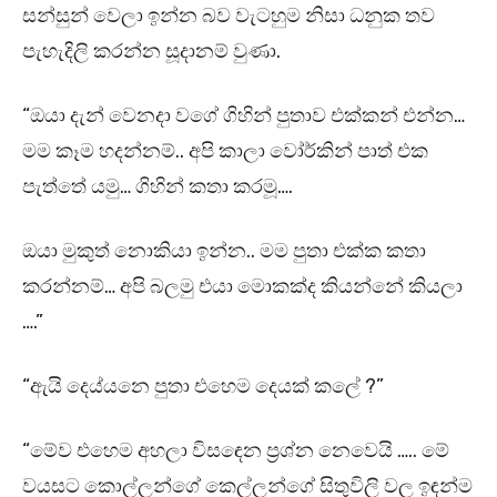
සන්සුන් වෙලා ඉන්න බව වැටහුම නිසා ධනුක තව
පැහැදිලි කරන්න සූදානම් වුණා.
“ඔයා දැන් වෙනදා වගේ ගිහින් පුතාව එක්කන් එන්න…
මම කෑම හදන්නම්.. අපි කාලා වෝර්කින් පාත් එක
පැත්තේ යමු… ගිහින් කතා කරමූ….
ඔයා මුකුත් නොකියා ඉන්න.. මම පුතා එක්ක කතා
කරන්නම්… අපි බලමු එයා මොකක්ද කියන්නේ කියලා
….”
“ඇයි දෙය්යනෙ පුතා එහෙම දෙයක් කලේ ?”
“මේව එහෙම අහලා විසඳෙන ප්‍රශ්න නෙවෙයි ….. මේ
වයසට කොල්ලන්ගේ කෙල්ලන්ගේ සිතුවිලි වල ඉඳන්ම