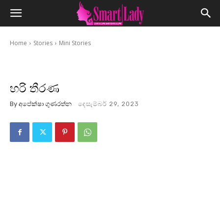
Home
Stories
Mini Stories
හරි තීරණ
By
අපේක්ෂා ගුණරත්න
දෙසැම්බර් 29, 2023