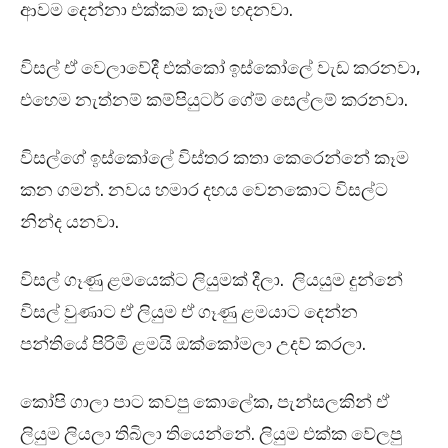
ආවම දෙන්නා එක්කම කෑම හදනවා.
විසල් ඒ වෙලාවේදී එක්කෝ ඉස්කෝලේ වැඩ කරනවා,
එහෙම නැත්නම් කම්පියුටර් ගේම් සෙල්ලම් කරනවා.
විසල්ගේ ඉස්කෝලේ විස්තර කතා කෙරෙන්නේ කෑම
කන ගමන්. නවය හමාර දහය වෙනකොට විසල්ට
නින්ද යනවා.
විසල් ගෑණු ළමයෙක්ට ලියුමක් දීලා. ලියයුම දුන්නේ
විසල් වුණාට ඒ ලියුම ඒ ගෑණු ළමයාට දෙන්න
පන්තියේ පිරිමි ළමයි ඔක්කෝමලා උදව් කරලා.
කෝපි ගාලා පාට කවපු කොලේක, පැන්සලකින් ඒ
ලියුම ලියලා තිබිලා තියෙන්නේ. ලියුම එක්ක වේලපු