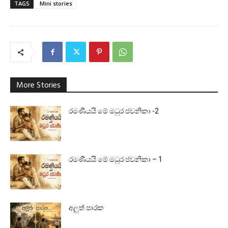
TAGS
Mini stories
More Stories
රමණීයයි මේ මධුර ජවනිකා -2
රමණීයයි මේ මධුර ජවනිකා – 1
අලුත් පාරක