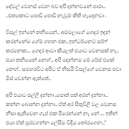
දේවල් වෙනස් වෙන බව අපි දන්නවනේ පාරා…
..එතකොට පොඩි පොඩි නැවුම් කිති හැදෙනවා .
විසල් ඉන්නේ තනියෙන්… අම්මලාගේ ගෙදර ඉඳන්
කරන්නේම ගේම් ගහන එක…ඉන්ටර්නෙට් සර්ෆ්
කරනෙක…. ගෙදර ආවා කියලත් එයාට වෙනසක් නෑ..
එයා තනියෙන් නෙහ්… අපි දෙන්නම මේ රේස් එකේ
නෙහ්.. සමහරවිට අපිට ඒ නිසයි විසල්ගේ වෙනස පවා
මිස් වෙන්න ඇත්තේ..
අපි එයාට සල්ලි දුන්නා ,පොත් පත් අරන් දුන්නා…
කන්න බොන්න දුන්නා.. ඒත් අර සිතුවිලි වල වෙනස
නිසා ඇතිවෙන ගැප් එක පිරෙන්නේ නෑ නේ …. ඉතින්
එයා ඒක් පුරවගන්න ලේසිම විදිය තෝරගෙන…”