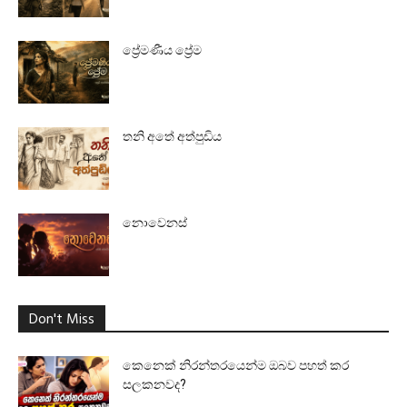
ප්‍රේමණීය ප්‍රේම
තනි අතේ අත්පුඩිය
නොවෙනස්
Don't Miss
කෙනෙක් නිරන්තරයෙන්ම ඔබව පහත් කර
සලකනවද?