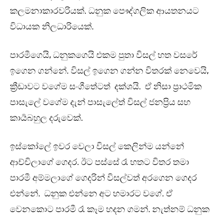
කලමනාකාරවරියක්. ධනුක පෞද්ගලික ආයතනයට
විධායක නිලධාරියෙක්.
පාරමීගෙයි, ධනුකගෙයි එකම පුතා විසල් හත වසරේ
ඉගෙන ගන්නේ. විසල් ඉගෙන ගන්න විතරක් නෙවෙයි,
ක්‍රීඩාවට වගේම සංගීතේටත් දක්ශයි. ඒ නිසා ප්‍රාථමික
පාසැලේ වගේම දැන් පාසැලේත් විසල් ජනප්‍රිය සහ
කාර්‍යබහුල දරුවෙක්.
ඉස්කෝලේ ඉවර වෙලා විසල් කෙලින්ම යන්නේ
ආච්චිලාගේ ගෙදර. ඊට පස්සේ රෑ හතට විතර තමා
පාරමී අම්මලාගේ ගෙදරින් විසල්වත් අරගෙන ගෙදර
එන්නේ. ධනුක එන්නෙ අට හමාරට වගේ. ඒ
වෙනකොට පාරමී රෑ කෑම හදන ගමන්. නැත්නම් ධනුක