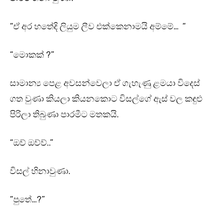
“ඒ අර හතේදි ලියුම ලීව එක්කෙනාමයි අම්මේ… “
“මොකක් ?”
සාමාන්‍ය පෙළ අවසන්වෙලා ඒ ගැහැණු ළමයා විදෙස්
ගත වුණා කියලා කියනකොට විසල්ගේ ඇස් වල කඳුළු
පිරිලා තිබුණා පාරමීට මතකයි.
“ඔව් ඔව්ව්..”
විසල් හිනාවුණා.
“පුතේ…?”