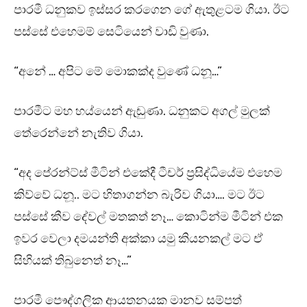
පාරමී ධනුකව ඉස්සර කරගෙන ගේ ඇතුළටම ගියා. ඊට
පස්සේ එහෙමම් සෙටියෙන් වාඩි වුණා.
“අනේ … අපිට මේ මොකක්ද වුණේ ධනූ…”
පාරමීට මහ හය්යෙන් ඇඬුණා. ධනුකට අගල් මුලක්
තේරෙන්නේ නැතිව ගියා.
“අද පේරන්ට්ස් මීටින් එකේදී ටීචර් ප්‍රසිද්ධියේම එහෙම
කිව්වේ ධනූ.. මට හිතාගන්න බැරිව ගියා…. මට ඊට
පස්සේ කීව දේවල් මතකත් නෑ… කොටින්ම මීටින් එක
ඉවර වෙලා දමයන්ති අක්කා යමු කියනකල් මට ඒ
සිහියක් තිබුනෙත් නෑ…”
පාරමී පෞද්ගලික ආයතනයක මානව සම්පත්