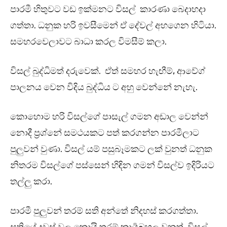
පාරමී හිතුවට වඩ ඉක්මනට විසල් කාරණා බෙදාහදා
ගත්තා. ධනුක හරි ඉවසීමෙන් ඒ දේවල් අහගෙන හිටියා.
සමහරවෙලාවට බාධා කරල විමසීම් කලා.
විසල් බුද්ධිමත් දරුවෙක්. ඒත් සමහර හැඟීම්, ආවේග්
පාලනය වෙන විදිය බුද්ධිය ට අහු වෙන්නේ නැහැ.
කොහොම හරි විසල්ගේ පාසැල් ගමන අඩාල වෙන්න්
නොදී ප්‍රශ්නේ සමථයකට පත් කරගන්න පාරමීලාට
පුලුවන් වුණා. විසල් යම් පසුබෑමකට ලක් වුනත් ධනුක
නිතරම විසල්ගේ පස්සෙන් හිඳින ගමන් විසල්ව ඉදිරියට
තල්ලු කරා.
පාරමී පුලුවන් තරම් සති අන්තේ නිදහස් කරගත්තා.