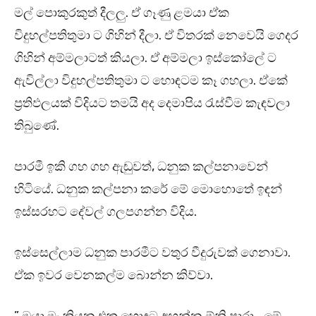
මල් පොකුරකුත් දීලලු. ඒ ගෑණු ළමයා ඒක
විදුහල්පතිතුමා ට ගිහින් දීලා. ඒ විතරක් නෙවෙයි ගෙදර
ගිහින් අම්මලාටත් කියලා. ඒ අම්මලා ඉස්කෝලේ ට
ඇවිල්ලා විදුහල්පතිතුමා ට හොඳටම කෑ ගහලා. ඒකේ
ප්‍රතිඵලයක් විදියට තමයි අද දෙමාපිය රැස්වීම කැඳවලා
තිබුණේ.
පාරමී ඉකි ගහ ගහ ඇඬුවත්, ධනුක කල්පනාවෙන්
හිටියේ. ධනුක කල්පනා කරේ මේ මොහොතේ ඉඳන්
ඉස්සරහට දේවල් ගලපගන්න විදිය.
ඉස්සෙල්ලාම ධනුක පාරමීට වතුර වීදුරුවක් ගෙනාවා.
ඒක ඉවර වෙනකල්ම බොන්න කිව්වා.