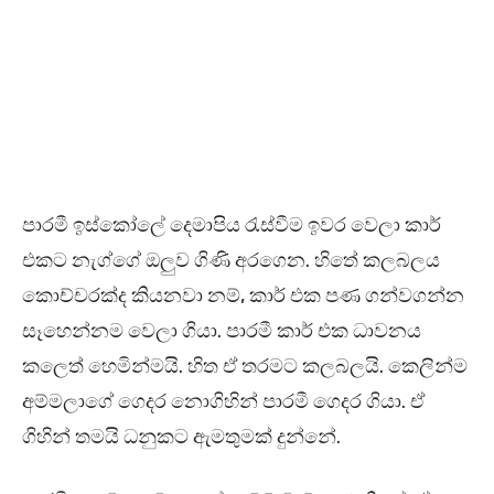
පාරමී ඉස්කෝලේ දෙමාපිය රැස්වීම ඉවර වෙලා කාර්
එකට නැග්ගේ ඔලුව ගිණි අරගෙන. හිතේ කලබලය
කොච්චරක්ද කියනවා නම්, කාර් එක පණ ගන්වගන්න
සෑහෙන්නම වෙලා ගියා. පාරමී කාර් එක ධාවනය
කලෙත් හෙමින්මයි. හිත ඒ තරමට කලබලයි. කෙලින්ම
අම්මලාගේ ගෙදර නොගිහින් පාරමී ගෙදර ගියා. ඒ
ගිහින් තමයි ධනුකට ඇමතුමක් දුන්නේ.