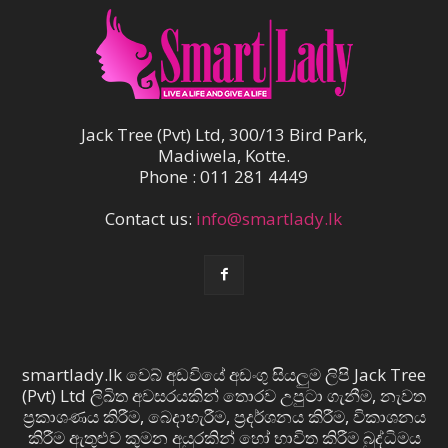
Jack Tree (Pvt) Ltd, 300/13 Bird Park,
Madiwela, Kotte.
Phone : 011 281 4449
Contact us:
info@smartlady.lk
smartlady.lk වෙබ් අඩවියේ අඩංගු සියලුම ලිපි Jack Tree
(Pvt) Ltd ලිඛිත අවසරයකින් තොරව උපුටා ගැනීම, නැවත
ප්‍රකාශණය කිරීම, බෙදාහැරීම, ප්‍රදර්ශනය කිරීම, විකාශනය
කිරීම ඇතුළුව කුමන අයුරකින් හෝ භාවිත කිරීම බුද්ධිමය