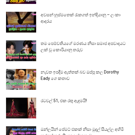
අවසන් හුස්මතෙක් රැකගත් ඉන්දියානු – ලංකා
ආදරය
තම පෙම්වතියගේ මරණය නිසා සමාජ අපවාදයට
ලක් වූ කොරියානු තරුව
නැවත ඉපදීම ඇත්තක් බව ඔප්පු කල Dorothy
Eady ගෙ කතාව
රටවල් 51, එක රතු ඇඳුමයි!
ඔන්ලයින් පේමට් එකක් නිසා මුදල් සියල්ල අහිමි