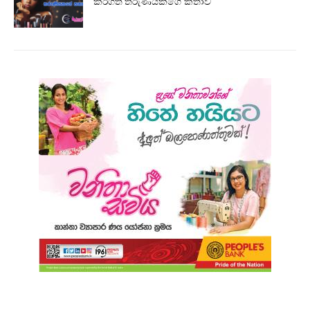
කරගත් තරුණියකගේ කතාව