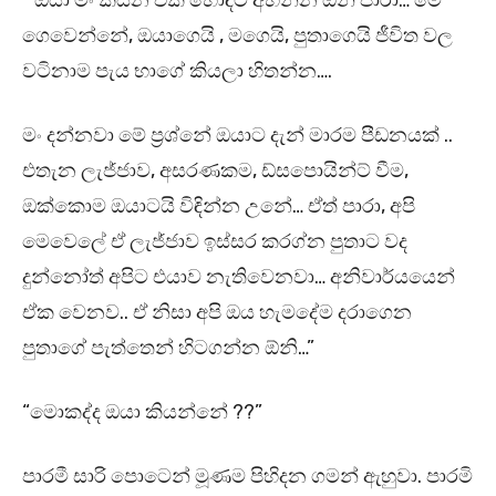
” ඔයා මං කියන එක හොඳට අහන්න ඕනි පාරා… මේ
ගෙවෙන්නේ, ඔයාගෙයි , මගෙයි, පුතාගෙයි ජීවිත වල
වටිනාම පැය භාගේ කියලා හිතන්න….
මං දන්නවා මේ ප්‍රශ්නේ ඔයාට දැන් මාරම පීඩනයක් ..
එතැන ලැජ්ජාව, අසරණකම, ඩ්සපොයින්ට් වීම,
ඔක්කොම ඔයාටයි විඳින්න උනේ… ඒත් පාරා, අපි
මෙවෙලේ ඒ ලැජ්ජාව ඉස්සර කරග්න පුතාට වද
දුන්නෝත් අපිට එයාව නැතිවෙනවා… අනිවාර්යයෙන්
ඒක වෙනව.. ඒ නිසා අපි ඔය හැමදේම දරාගෙන
පුතාගේ පැත්තෙන් හිටගන්න ඕනි…”
“මොකද්ද ඔයා කියන්නේ ??”
පාරමී සාරි පොටෙන් මූණම පිහිදන ගමන් ඇහුවා. පාරමි