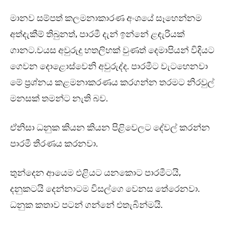
මානව සම්පත් කලමනාකාරණ අංශයේ සෑහෙන්නම
අත්දැකීම් තිබුනත්, පාරමී දැන් ඉන්නේ ළඳැරියක්
ගානට.වයස අවුරුදු හතලිහක් වුණත් දෙමාපියන් විදියට
ගෙවන දොළොස්වෙනි අවුරුද්ද. පාරමීට වැටහෙනවා
මේ ප්‍රශ්නය කළමනාකරණය කරගන්න තරමට නිරවුල්
මනසක් තමන්ට නැති බව.
ඒනිසා ධනුක කියන කියන පිළිවෙලට දේවල් කරන්න
පාරමී තීරණය කරනවා.
තුන්දෙන ආයෙම එළියට යනකොට පාරමීටයි,
දනුකටයි දෙන්නාටම විසල්ගෙ වෙනස තේරෙනවා.
ධනුක කතාව පටන් ගන්නේ එතැබින්මයි.