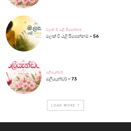
මලක් වී යළි පිපෙන්නම්
මලක් වී යළි පිපෙන්නම් – 56
ඔලියැන්ඩර්
ඔලියැන්ඩර් – 73
LOAD MORE