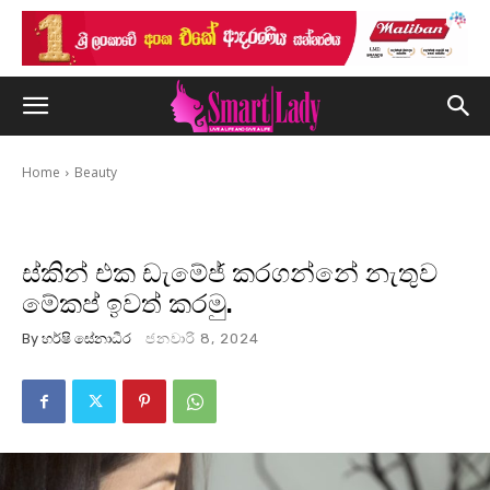
Home
Beauty
ස්කින් එක ඩැමේජ් කරගන්නේ නැතුව
මේකප් ඉවත් කරමු.
By
හර්ෂි සේනාධීර
ජනවාරි 8, 2024