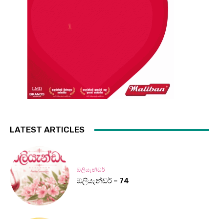
LATEST ARTICLES
ඔලියැන්ඩර්
ඔලියැන්ඩර් – 74