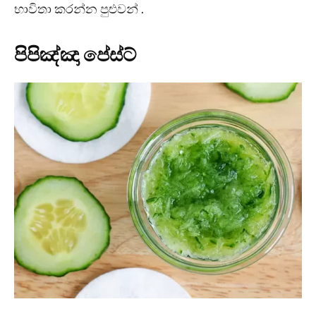
භාවිතා කරන්න පුළුවන් .
පිපිඤ්ඤා පේස්ට්