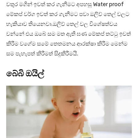
වතුර මගින් ඉවත් කර ගැනීමට අපහසු Water proof
මේකප් වර්ග ඉවත් කර ගැනීමට පවා ඔලිව් තෙල් වලට
හැකියාව තියෙනවා.ඔලිව් තෙල් වල විශේෂත්වය
වන්නේ එය ඔබේ සම මත ඇති ඝණ මේකප් තට්ටු ඉවත්
කිරීම වගේම සමේ තෙතමනය ආරක්ෂා කිරීම මෙන්ම
සම පැහැපත් කිරීමත් සිදුකිරීමයි.
බේබි ඔයිල්