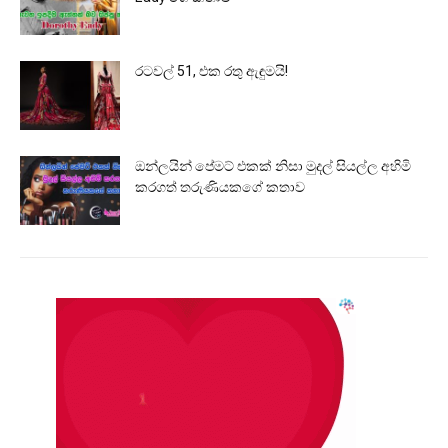
රටවල් 51, එක රතු ඇඳුමයි!
ඔන්ලයින් පේමට් එකක් නිසා මුදල් සියල්ල අහිමි
කරගත් තරුණියකගේ කතාව