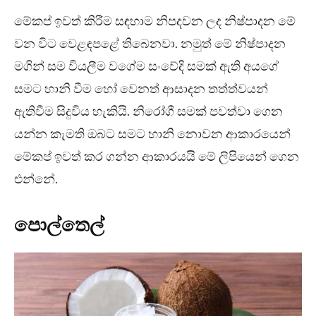
මේකප් ඉවත් කිරීම සඳහාම නිපදවන ලද නිෂ්පාදන මේ
වන විට වෙළඳපළේ තිබෙනවා. නමුත් මේ නිෂ්පාදන
මගින් සම වියලීම වගේම සංවේදි සමක් ඇති අයගේ
සමට හානි වීම හෝ වෙනත් ආසාදන තත්ත්වයන්
ඇතිවීම සිදුවිය හැකියි. නිරෝගී සමක් පවත්වා ගෙන
යන්න කැමති ඔබට සමට හානි නොවන ආකාරයෙන්
මේකප් ඉවත් කර ගන්න ආකාරයයි මේ ලිපියෙන් ගෙන
එන්නේ.
පොල්තෙල්