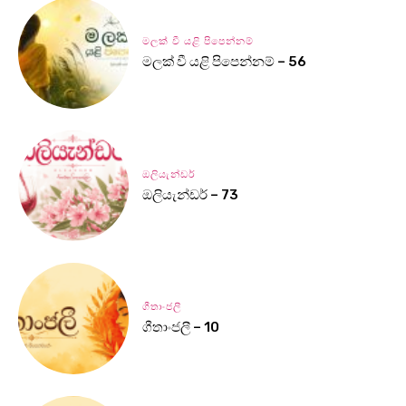
මලක් වී යළි පිපෙන්නම්
මලක් වී යළි පිපෙන්නම් – 56
ඔලියැන්ඩර්
ඔලියැන්ඩර් – 73
ගීතාංජලී
ගීතාංජලී – 10