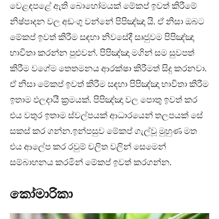
වෙළඳපළේ ඇති බොහෝමයක් මේකප් ඉවත් කිරීමේ
නිෂ්පාදන වල අඩංගු වන්නේ පිපිඤ්ඤා යි. ඒ නිසා ඔබට
මේකප් ඉවත් කිරීම සඳහා නිවසේදී සෘජුවම පිපිඤ්ඤා
භාවිතා කරන්න පුළුවන්. පිපිඤ්ඤා මගින් සම සුවපත්
කිරීම වගේම තෙතමනය ආරක්ෂා කිරීමත් සිදු කරනවා.
ඒ නිසා මේකප් ඉවත් කිරීම සඳහා පිපිඤ්ඤා භාවිතා කිරීම
ඉතාම ඵලදායී ක්‍රමයක්. පිපිඤ්ඤා වල පොතු ඉවත් කර
එය වතුර ඉතාම ස්වල්පයක් ආධාරයෙන් තලපයක් සේ
සකස් කර ගන්න.ඉන්පසුව මේකප් ගැල්වූ මුහුණ මත
එය ආලේප කර රවුම් චලිත වලින් සෙමෙන්
සම්බාහනය කරමින් මේකප් ඉවත් කරගන්න.
කෝමාරිකා