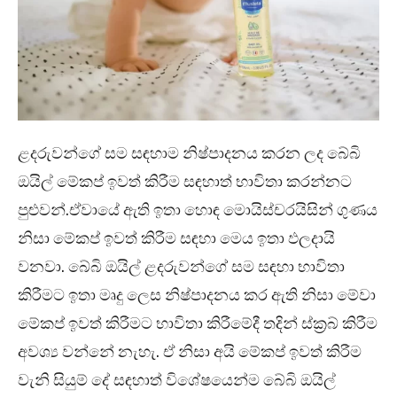
ළදරුවන්ගේ සම සඳහාම නිෂ්පාදනය කරන ලද බේබි
ඔයිල් මේකප් ඉවත් කිරීම සඳහාත් භාවිතා කරන්නට
පුළුවන්.ඒවායේ ඇති ඉතා හොඳ මොයිස්චරයිසින් ගුණය
නිසා මේකප් ඉවත් කිරීම සඳහා මෙය ඉතා ඵලදායි
වනවා. බේබි ඔයිල් ළදරුවන්ගේ සම සඳහා භාවිතා
කිරීමට ඉතා මෘදු ලෙස නිෂ්පාදනය කර ඇති නිසා මේවා
මේකප් ඉවත් කිරීමට භාවිතා කිරීමේදී තදින් ස්ක්‍රබ් කිරීම
අවශ්‍ය වන්නේ නැහැ. ඒ නිසා අයි මේකප් ඉවත් කිරීම
වැනි සියුම් දේ සඳහාත් විශේෂයෙන්ම බේබි ඔයිල්