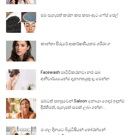
සම පැහැපත් කරන කස කසා ඇට ෆේස් ජෙල්
කාන්තා සිරුරේ ආකර්ෂණීයතම ශරීරාංග
Facewash පාවිචිකරනවා නම් ඔබ
අනිවාර්යයෙන්ම දැනගතයුතු දෑ මෙන්න
ඔබටත් පහසුවෙන් Saloon නොයා ගෙදර ඉදන්ම
දීප්තිමත්, පැහැපත් සමක් ලබා ගන්න...
මංගල දිනයට බියුටීෂියන් තෝරන්නේ