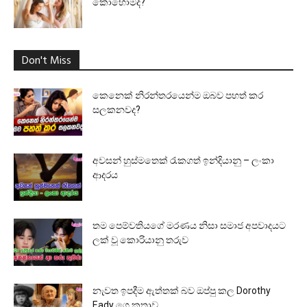
කොහොමද?
Don't Miss
කෙනෙක් නිරන්තරයෙන්ම ඔබව පහත් කර
සලකනවද?
අවසන් හුස්මතෙක් රැකගත් ඉන්දියානු – ලංකා
ආදරය
තම පෙම්වතියගේ මරණය නිසා සමාජ අපවාදයට
ලක් වූ කොරියානු තරුව
නැවත ඉපදීම ඇත්තක් බව ඔප්පු කල Dorothy
Eady ගෙ කතාව