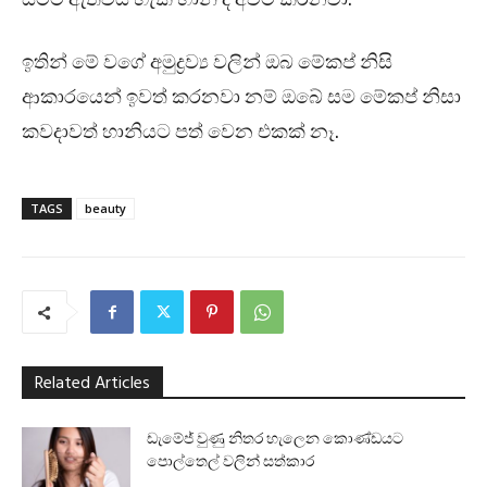
ඉතින් මේ වගේ අමුද්‍රව්‍ය වලින් ඔබ මේකප් නිසි
ආකාරයෙන් ඉවත් කරනවා නම් ඔබේ සම මේකප් නිසා
කවදාවත් හානියට පත් වෙන එකක් නෑ.
TAGS
beauty
Related Articles
ඩැමේජ් වුණු නිතර හැලෙන කොණ්ඩයට
පොල්තෙල් වලින් සත්කාර