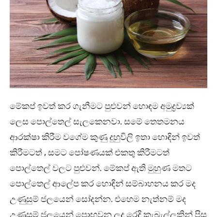
මේකප් ඉවත් කර ගැනීමට පුළුවන් හොඳම අමුද්‍රව්‍යක්
ලෙස පොල්තෙල් සැලකෙනවා. සමේ තෙතමනය
ආරක්ෂා කිරීම වගේම කුණු දුහුවිලි ඉතා හොඳින් ඉවත්
කිරීමටත් , සමට පෝෂණයක් එකතු කිරීමටත්
පොල්තෙල් වලට පුළුවන්. මේකප් ඇති මුහුණ මතට
පොල්තෙල් ආලේප කර හොඳින් සම්බාහනය කර මද
උණුසුම් ජලයෙන් සෝදන්න. එහෙම නැත්නම් මද
උණුසුම් ජලයෙන් පොඟවන ලද රෙදි කැබැල්ලකින් පිස