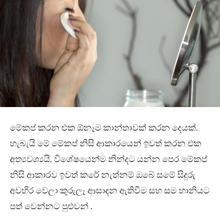
මේකප් කරන එක ඕනෑම කාන්තාවක් කරන දෙයක්.
හැබැයි මේ මේකප් නිසි ආකාරයෙන් ඉවත් කරන එක
අත්‍යවශ්‍යයි. විශේෂයෙන්ම නින්දට යන්න පෙර මේකප්
නිසි ආකාරව ඉවත් කරේ නැත්නම් ඔබේ සමේ සිදුරු
අවහිර වෙලා කුරුලෑ ආසාදන ඇතිවීම සහ සම හානියට
පත් වෙන්නට පුළුවන් .