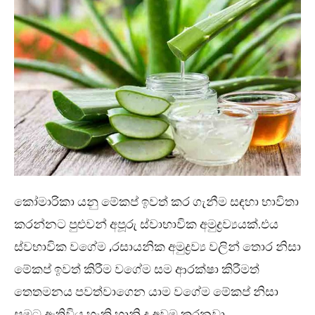
කෝමාරිකා යනු මේකප් ඉවත් කර ගැනීම සඳහා භාවිතා
කරන්නට පුළුවන් අපූරු ස්වාභාවික අමුද්‍රව්‍යයක්.එය
ස්වභාවික වගේම ,රසායනික අමුද්‍රව්‍ය වලින් තොර නිසා
මේකප් ඉවත් කිරීම වගේම සම ආරක්ෂා කිරීමත්
තෙතමනය පවත්වාගෙන යාම වගේම මේකප් නිසා
සමට ඇතිවිය හැකි හානි ද අවම කරනවා.