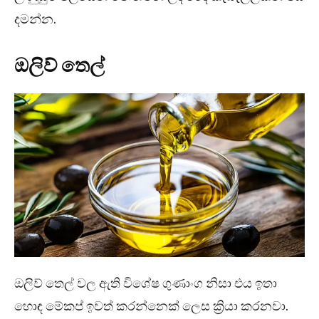
දමන්න.
ඔලිව් තෙල්
ඔලිව් තෙල් වල ඇති විශේෂ ගුණාංග නිසා එය ඉතා
හොඳ මේකප් ඉවත් කරන්නෙක් ලෙස ක්‍රියා කරනවා.