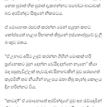
නෙත පුරාත් හිත පුරාත් දැකගන්නට පබෝධා බාධාවක්
බව අරවින්දට සිතුනේ නිකමටය.
ඒ මොහොත රසවත් කරන්න මෙන් පෑහුන කහට
කෝප්පයත් හැලප පිඟානත් තිබුනේ ඉස්තොප්පුවේ වූ ලී
බංකුව මතය.
“ඒ උනාට අපිට උදව් කරන්න ගිහින් මොකක් හරි
ප්‍රශ්නෙකට මූන දෙන්න වෙයිද දන්නෙ නෑනෙ” කියා
මද පසුතැවිල්ලක් තැවරුණ සිනහවකින් මුව සරසාගත්
කැළුමීනී තම නියගින් හැලපය ඔතා තිබූ කැන්ද කොලය
දිග හරින්නට විය.
“කාටද?” ඒ මොහොතේ අරවින්දගේ මුව අග රැව්දෙමින්