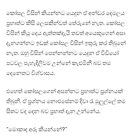
කෝසල විසින් කියන්නට යෙදුන ඒ අන්ඩර දෙමලය
ප්‍රභාත්ට කිසි ලෙසකින්වත් තේරුනේ නැත. කෝසල
විසින් කියූ දෙය ඇත්තක්දැයි තවත් අයෙකුගෙන් අසා
දැනගන්නට ඉඩක් කෝසල විසින් ඉතුරු කර තිබුනේ
නැත. ඔහු විසින් පෙන්නන්නට යෙදුන ඒ වීඩියෝ
පටවල පැහැදිලිවම උන්නේ කැළුමිනී බව තම
දෙනෙතට විශ්වාසය.
එහෙත් කෝසලගෙන් අසන්නට ප්‍රභාත්ට ප්‍රශ්නයක්
තිබුනි. ඒ ප්‍රශ්නය නොඑසේනම් දිවා රෑ මුලුල්ලේ තම
සිතට වද දෙන බව ප්‍රභාත් දැන උන්නේය.
“මොකාද අරූ කියන්නේ?”