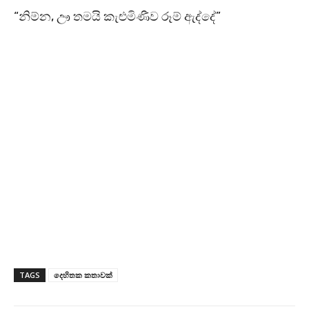
“නිම්න, ඌ තමයි කැළුමිණීව රූම් ඇද්දේ”
TAGS
දෙහිතක කතාවක්