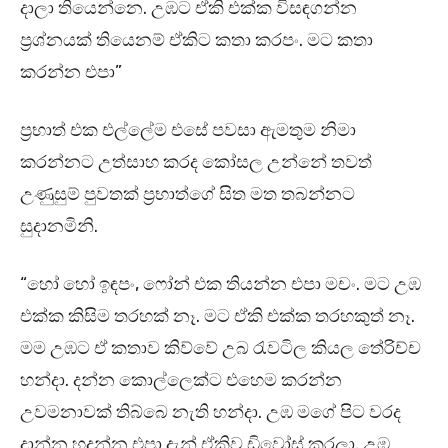
දාලා තියෙන්නෙ. උඹට ඒකි එක්ක විසඳගන්න
ප්‍රශ්නයක් තියෙනම් ඒකිට කතා කරපං. මට කතා
කරන්න එපා”
ප්‍රභාත් එක එල්ලේම එසේ පවසා ඇමතුම නිමා
කරන්නට උත්සාහ කරද කෝසල උන්නේ තවත්
උණුසුම් පුවතක් ප්‍රභාත්ගේ සිත මත තබන්නට
සුදානමිනි.
“හෝ හෝ ඉඳපං, ෆෝන් එක තියන්න එපා මචං. මට උඹ
එක්ක කිසිම තරහක් නෑ. මට ඒකි එක්ක තරහකුත් නෑ.
මම උඹට ඒ කතාව කිව්වේ උබ රැවටිල කියල තේරිච්ච
හන්දා. දන්න කොල්ලෙක්ට එහෙම කරන්න
උවමනාවක් තිබ්බෙ නැති හන්දා. උඹ මගේ පිට වරද
දාන්න හදන්න එපා දැන් ඒකිව ඩිවෝස් කරලා. උඹ