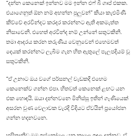
“දන්න කෙනෙක් ඉන්නව මම ඉන්න එෆ් බී ගෘප් එකක.
එයාගෙනුත් ඕන නම් අහන්න පුලුවන්” කියා කැළුමිණී
කිව්වේ අරවින්දට කරදර කරන්නට ඇති අකමැත්ත
නිසාවෙනි. එහෙත් අරවින්ද නම් උන්නේ සතුටකිනි.
තමා ආදරය කරන තරුණිය වෙනුවෙන් එහෙමවත්
දෙයක් කරන්නට ලැබීම ගැන හිත ඇතුලේ පැලපදියම් වූ
සතුටකිනි.
“ඒ උනාට ඔය වගේ පර්සනල් වැඩකදි එහෙම
කෙනෙක්ව ගන්න එපා. හිතවත් කෙනෙක් ළඟට යන
එක හොඳයි. ඔයා දන්නවනෙ මිනිස්සු ඉතින් ගෑණියෙක්
අසරන වුණ වෙලාවක වැරදි විදියට ඒවයින් ප්‍රයෝජන
ගන්න හදනවනෙ.
හසිතානිව මම ඉස්කෝලෙ යන කාලෙ ඉඳල දන්නව. ඒ