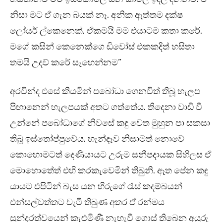
නිසා මට ඒ ගැන බයක් නෑ. අනික ඇත්තම දක්ෂ
ලෝයර් ල්කෙනෙක්. ඒකමයි මම එයාටම කතා කරේ.
මගේ කසින් කෙනෙක්ගෙ ඩිවෝස් එකකදිත් හසිතා
තමයි උදව් කරේ සෑහෙන්නම”
අරවින්ද එසේ කියමින් පබෝධා ගෙනවිත් තිබූ හැලප
පිඟානෙන් හැලපයක් අතට ගත්තේය. තිදෙනා වාඩි වී
උන්නේ පබෝධාගේ නිවසේ කඳු වෙත මුහුන පා සකසා
තිබූ ඉස්තෝප්පුවේය. හැන්දෑව නිසාමත් නොවේ
කොහොමටත් දෙණියායට උරුම සනීපදායක සිහිලස ඒ
මොහොතේත් එහි කරකැවෙමින් තිබුනි. ඈත පේන කඳු
යායට එපිටින් බැස යන හිරුගේ රැස් කදම්බයන්
එන්සල්වත්තට වැටී තිබුණ අතර ඒ රන්මය
සුන්දරත්වයෙන් කැළුමිණී නැහැවී ගොස් තිබෙන අයුරු