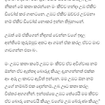
නිකන් මේ කතා කරන්නෙ මං කිව්ව හන්දා උඹ ඒකිව
ඩිවෝස් කර ගානටනෙ. උඹට ඒකිව ඔච්චර උවමනා
නම් ඒකිව ඩිවෝස් නොකර ඉන්න තිබුනානේ.
උඹත් මේ ඒකිගෙන් නිදහස් වෙන්න වගේ ඉඳල
අන්තිමේ තුරුම්පුව අතට ආ ගමන් ඒක කරල ඒවට මාව
ගාවගන්න එපා බං.
මං උඹට කතා කරේ උඹට මං කිව්ව ඒව අවිශ්වාස නම්
ඕන්න ඒව ඇත්තද බොරුද කියල දැනගන්නත් එක්ක
ආං අරූ ලංකාවට ඇවිත් ඉන්නෙ. මම උඹට ඕන නම්
උගේ නම්බර් එක දෙන්නම්, උබ ඌට කතා කරල
විස්තර අහගනින්. ඉන්පස්සෙ උඹට තේරෙයි මම කිව්ව
ඒව බොරු නෙවෙයි කියල වගේම උඹ බේරුණා කියල”