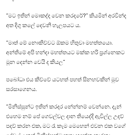
“මට ඉතින් මොකද්ද වෙන කරදරේ?” කියමින් අරවින්ද
අත දිගු කලේ දෙවනි හැලපයට ය.
“මාත් මේ නොකිව්වට ඕකම හිතුවා මහත්තයො.
අන්තිමේ අපි හන්දා මහත්තයට මක්ක හරි ප්‍රශ්නෙකට
මූන දෙන්න වෙයි ද කියල”
පබෝධා එය කිව්වේ ‍යටහත් පහත් සිනහවකින් මුව
සරසාගෙනය.
“මිනිස්සුන්ට ඉතින් කරදර නේන්නම් වෙන්නෙ. දැන්
එහෙම නම් පේ ගෙවල්වල දාන තියෙද්දි ඇවිල්ල උදව්
පදව් කරන එක, මට රෑ කෑම මෙහෙන් එවන එක වගේ