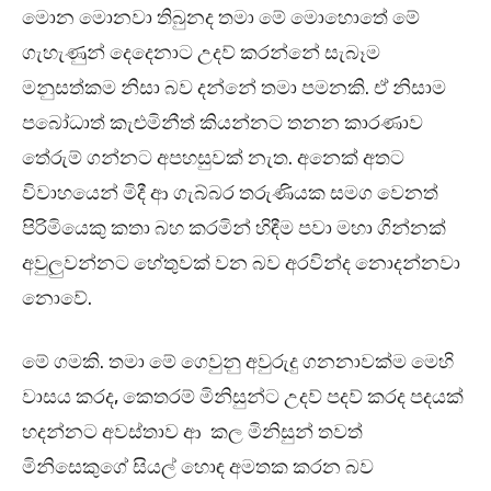
මොන මොනවා තිබුනද තමා මේ මොහොතේ මේ
ගැහැණුන් දෙදෙනාට උදව් කරන්නේ සැබෑම
මනුසත්කම නිසා බව දන්නේ තමා පමනකි. ඒ නිසාම
පබෝධාත් කැළුමිනීත් කියන්නට තනන කාරණාව
තේරුම් ගන්නට අපහසුවක් නැත. අනෙක් අතට
විවාහයෙන් මිදී ආ ගැබ්බර තරුණියක සමග වෙනත්
පිරිමියෙකු කතා බහ කරමින් හිඳීම පවා මහා ගින්නක්
අවුලුවන්නට හේතුවක් වන බව අරවින්ද නොදන්නවා
නොවේ.
මේ ගමකි. තමා මේ ගෙවුනු අවුරුදු ගනනාවක්ම මෙහි
වාසය කරද, කෙතරම් මිනිසුන්ට උදව් පදව් කරද පදයක්
හදන්නට අවස්තාව ආ කල මිනිසුන් තවත්
මිනිසෙකුගේ සියල් හොඳ අමතක කරන බව