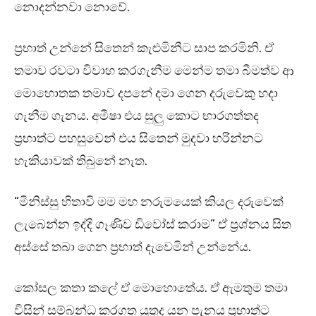
නොදන්නවා නොවේ.
ප්‍රභාත් උන්නේ සිතෙන් කැළුමිනීට සාප කරමිනි. ඒ
තමාව රවටා විවාහ කරගැනීම මෙන්ම තමා බීමත්ව ආ
මොහොතක තමාව දපනේ දමා ගෙන දරුවෙකු හදා
ගැනීම ගැනය. අමීෂා එය සුලු කොට භාරගත්තද
ප්‍රභාත්ට පහසුවෙන් එය සිතෙන් මුදවා හරින්නට
හැකියාවක් තිබුනේ නැත.
“මිනිස්සු හිතාවි මම මහ නරුමයෙක් කියල දරුවෙක්
ලැබෙන්න ඉද්දි ගෑණිව ඩිවෝස් කරාම” ඒ ප්‍රශ්නය සිත
අස්සේ තබා ගෙන ප්‍රභාත් දැවෙමින් උන්නේය.
කෝසල කතා කලේ ඒ මොහොතේය. ඒ ඇමතුම තමා
විසින් සම්බන්ධ කරගත යුතුද යන පැනය ප්‍රභාත්ට