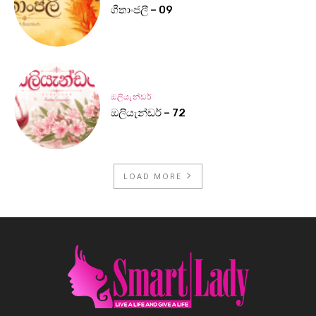
ගීතාංජලී – 09
ඔලියැන්ඩර්
ඔලියැන්ඩර් – 72
LOAD MORE