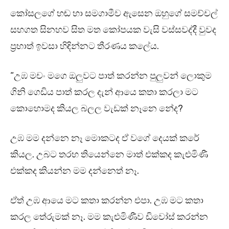
කෝසලගේ හඬ හා සමගාමීව ඇසෙන ඔහුගේ සමච්චල්
සහගත සිනහව සිත මත කෝපයක වැසි වස්සවද්දී වුවද
ප්‍රභාත් ඉවසා හිඳින්නට තීරණය කලේය.
“උඹ මචං මගෙ ඔලුවට පාත් කරන්න පුලුවන් ලොකුම
ගිනි ගෙඩිය පාත් කරල දැන් ආයෙ කතා කරලා මට
කොහොමද කියල බලල වැඩක් නෑනෙ නේද?
උඹ මම දන්නෙ නෑ මොකටද ඒ වගේ දෙයක් කරේ
කියල. උබට තරහ තියෙන්නෙ මාත් එක්කද කැළුමිණී
එක්කද කියන්න මම දන්නෙත් නෑ.
ඒත් උඹ ආයෙ මට කතා කරන්න එපා. උඹ මට කතා
කරල තේරුමක් නෑ. මම කැළුමිණීව ඩිවෝස් කරන්න