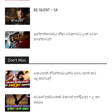
BE SILENT – 54
සුන්නත්කරණය නිසා වේදනාවට ලක් වෙන
කාන්තාවන්.
Don't Miss
කෙනෙක් නිරන්තරයෙන්ම ඔබව පහත් කර
සලකනවද?
අවසන් හුස්මතෙක් රැකගත් ඉන්දියානු – ලංකා
ආදරය