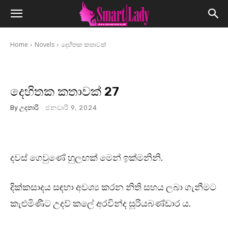
Home
Novels
දෙහිතක කතාවක්
දෙහිතක කතාවක් 27
By
උදතාරි
ජනවාරි 9, 2024
දවස් ගෙවුණේ හුලඟක් මෙන් ඉක්මනිනි.
දික්කසාදය සඳහා අවශ්‍ය කරන නිති සහය ලබා ගැනීමට
කැළුමිණීට උදව් කලේ අරවින්ද සූරියබණ්ඩාර ය.