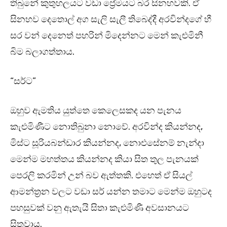
තිබුනේ කුතුහලයට වඩා ප්‍රේමයට බර සිනහවකි. ඒ
සිනහව දෙතොල් අග සැලි සැලී තිබෙද්දී අරවින්දගේ හී
සර වන් දෙනෙත් පහරින් මිදෙන්නට මෙන් කැළුමිනී
බිම බලාගත්තාය.
“සර්ට”
ඔහුව ඇමතිය යුත්තෙ කෙලෙසකද යන පැනය
කැළුමිණීට නොතිබුනා නොවේ. අරවින්ද කියන්නද,
මිස්ට සූරියබන්ඩාර කියන්නද, නොඑසේනම් නැන්දා
මෙන්ම මහත්තය කියන්නද කියා සිත තුල පැනයක්
පෙරලි කරමින් උන් බව ඇත්තකි. එහෙත් ඒ සියල්
ආමන්ත්‍රන වලට වඩා සර් යන්න තමාට මෙන්ම ඔහුටද
පහසුවක් වනු ඇතැයි සිතා කැළුමිණී අවසානයට
සිතුවාය.