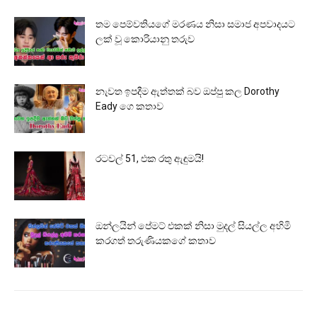
තම පෙම්වතියගේ මරණය නිසා සමාජ අපවාදයට
ලක් වූ කොරියානු තරුව
නැවත ඉපදීම ඇත්තක් බව ඔප්පු කල Dorothy
Eady ගෙ කතාව
රටවල් 51, එක රතු ඇඳුමයි!
ඔන්ලයින් පේමට් එකක් නිසා මුදල් සියල්ල අහිමි
කරගත් තරුණියකගේ කතාව