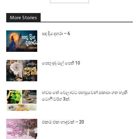
More Stories
සඳ දිය දහරා – 6
පෙඟුණු මල් පෙති 10
හවස තේ වෙලාවට පහසුවෙන් සකසා ගත හැකි
ටොෆි වර්ග 3ක්.
එකම එක හාදුවක් – 20