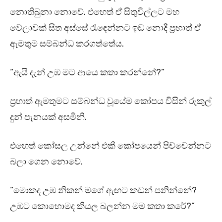
නොතිබුනා නොවේ. එහෙත් ඒ සිතුවිල්ලට මහ
වේලාවක් සිත අස්සේ රැඳෙන්නට ඉඩ නොදී ප්‍රභාත් ඒ
ඇමතුම සම්බන්ධ කරගත්තේය.
“ඇයි දැන් උඹ මට ආයෙ කතා කරන්නේ?”
ප්‍රභාත් ඇමතුමට සම්බන්ධ වූයේම කෝපය විසින් රුකුල්
දුන් පැනයක් අසමිනි.
එහෙත් කෝසල උන්නේ එකී කෝපයෙන් පිච්චෙන්නට
බලා ගෙන නොවේ.
“මොකද උඹ නිකන් මගේ ඇඟට කඩන් පනින්නේ?
උඹට කොහොමද කියල බලන්න මම කතා කරේ?”