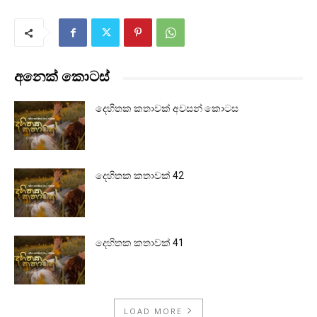
අනෙක් කොටස්
දෙහිතක කතාවක් අවසන් කොටස
දෙහිතක කතාවක් 42
දෙහිතක කතාවක් 41
LOAD MORE