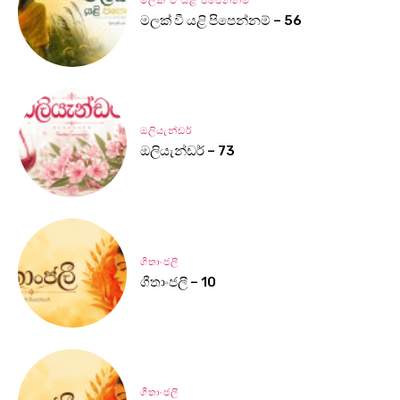
මලක් වී යළි පිපෙන්නම්
මලක් වී යළි පිපෙන්නම් – 56
ඔලියැන්ඩර්
ඔලියැන්ඩර් – 73
ගීතාංජලී
ගීතාංජලී – 10
ගීතාංජලී