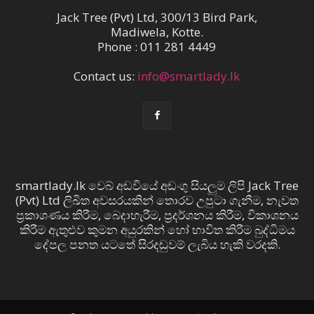
Jack Tree (Pvt) Ltd, 300/13 Bird Park,
Madiwela, Kotte.
Phone : 011 281 4449
Contact us:
info@smartlady.lk
smartlady.lk වෙබ් අඩවියේ අඩංගු සියලුම ලිපි Jack Tree
(Pvt) Ltd ලිඛිත අවසරයකින් තොරව උපුටා ගැනීම, නැවත
ප්‍රකාශණය කිරීම, බෙදාහැරීම, ප්‍රදර්ශනය කිරීම, විකාශනය
කිරීම ඇතුළුව කුමන අයුරකින් හෝ භාවිත කිරීම බුද්ධිමය
දේපල පනත යටතේ සිරදඬුවම් ලැබිය හැකි වරදකි.