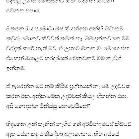
දේවල් උනත් මිනිස්සුන්ට කතා හදන්න කාරනා
වෙන්න එපාය.
ඕකනෙ ඔය පබෝධා මිස් කියන්නෙ නේද? මට නම්
කවුරු මොනව කිව්වත් කමක් නෑ. මම දන්නවනෙ මම
වරදක් කරේ නැති බව. ඒ උනාට ඔන්න මං මෙහෙ එන
එකෙන් ඔයාලට කරදරයක් වෙනවනම් මම නෑවිත්
ඉන්නම්.
ඒ ඇරෙන්න මට නම් කිසිම ප්‍රශ්නයක් නෑ මේ උදව්වක්
කරන එක. අනික මේක උදව්වක් කියල හිතන්න එපා.
අපි නොදන්න මිනිස්සු නෙවෙයිනේ”
හිඳගෙන උන් තැනින් නැගිට ගත් අරවින්ද එසේ කිව්වේ
ඈත පේන කඳු පංතිය දිහා බලාගෙනය. හිත අස්සේ