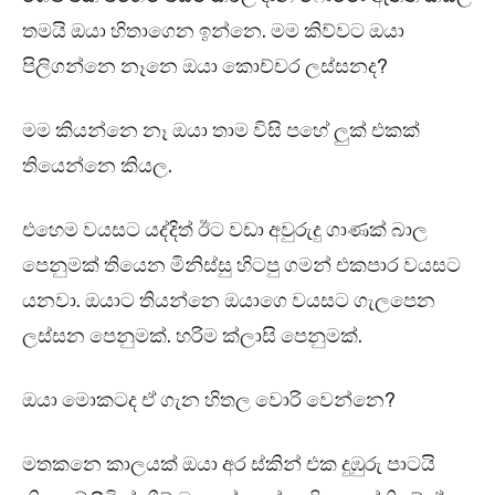
තමයි ඔයා හිතාගෙන ඉන්නෙ. මම කිව්වට ඔයා
පිලිගන්නෙ නෑනෙ ඔයා කොච්චර ලස්සනද?
මම කියන්නෙ නෑ ඔයා තාම විසි පහේ ලුක් එකක්
තියෙන්නෙ කියල.
එහෙම වයසට යද්දිත් ඊට වඩා අවුරුදු ගාණක් බාල
පෙනුමක් තියෙන මිනිස්සු හිටපු ගමන් එකපාර වයසට
යනවා. ඔයාට තියන්නෙ ඔයාගෙ වයසට ගැලපෙන
ලස්සන පෙනුමක්. හරිම ක්ලාසි පෙනුමක්.
ඔයා මොකටද ඒ ගැන හිතල වොරි වෙන්නෙ?
මතකනෙ කාලයක් ඔයා අර ස්කින් එක දුඹුරු පාටයි