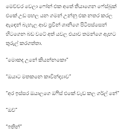
මෙච්චර වෙලා ෆෝන් එක අතේ තියාගෙන ෆේස්බුක්
එකේ උඩ පහල යන ගමන් උන්නු එක නතර කරල
ඇඳෙන් බැහැල ආව ප්‍රවීන් ශානිගෙ පිටිපස්සෙන්
හිටගෙන බඩ වටේ අත් යවල එයාව තමන්ගෙ ඇඟට
තුරුල් කරගත්තා.
“මොකද උනේ කියන්නකො”
“ඔයාට මතකනෙ කාවින්ද්‍යාව”
“අර ඉස්සර ඔයාලගෙ ඔෆිස් එකේ වැඩ කල ගර්ල් නේ”
“ඔව්”
“ඉතින්”