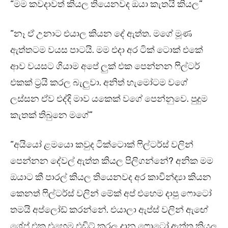
“මම කවදාවත් කියල තියෙනවද ඔයා කැතයි කියල”
“නෑ ඒ උනාට එයාල කියන දේ ඇත්‍ත. මගේ මූණ
ඇත්‍තටම වයස පාටයි. මම එදා අර ටික් ටොක් එකේ
ආව වයසට ගියාම අපේ ලුක් එක පෙන්නන ෆිල්ටර්
එකක් ට්‍රයි කරල බැලුවා. අනිත් හැමෝටම වගේ
ලස්සන ඒව එද්දි මාව යකෙක් වගේ පෙන්නුවෙ. පුදුම
කැතක් තිබුනෙ මගේ”
“අයියෝ ළමයො කවුද ටික්ටොක් ෆිල්ටර්ස් වලින්
පෙන්නන දේවල් ඇත්ත කියල පිලිගන්නේ? අනික මම
ඔයාට කී පාරල් කියල තියෙනවද අර කාවින්ද්‍යා කියන
කෙනත් ෆිල්ටර්ස් වලින් මේක් අප් එහෙම දාපු ෆොටෝ
තමයි අප්ලෝඩ් කරන්නේ. එයාලා ඇප්ස් වලින් ඇඟේ
ශේප් එක එහෙම එඩිට් කරල දාන ෆොටෝ ඇත්ත කියල