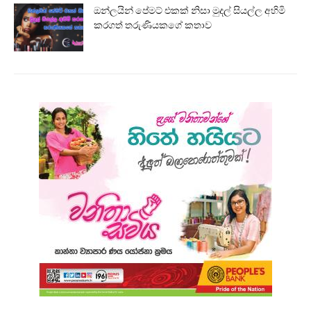
ඔන්ලයින් පේමට් එකක් නිසා මුදල් සියල්ල අහිමි
කරගත් තරුණියකගේ කතාව