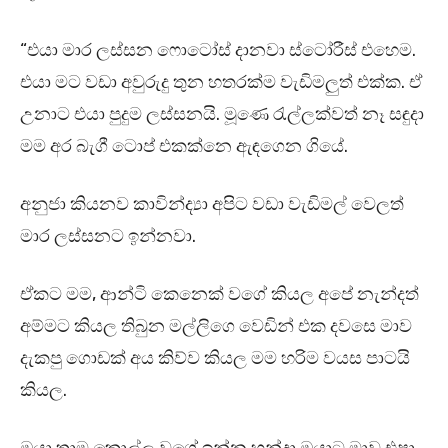
“එයා මාර ලස්සන ෆොටෝස් දානවා ස්ටෝරීස් එහෙම.
එයා මට වඩා අවුරුදු තුන හතරක්ම වැඩිමලුත් එක්ක. ඒ
උනාට එයා පුදුම ලස්සනයි. මූණෙ රැල්ලක්වත් නෑ සඳුදා
මම අර බැගී ටොප් එකක්නෙ ඇඳගෙන ගියේ.
අනුජා කියනව කාවින්ද්‍යා අපිට වඩා වැඩිමල් වෙලත්
මාර ලස්සනට ඉන්නවා.
ඒකට මම, ආන්ටි කෙනෙක් වගේ කියල අපේ නැන්දත්
අම්මට කියල තිබුන මල්ලිගෙ වෙඩින් එක දවසෙ මාව
දැකපු ගොඩක් අය කිව්ව කියල මම හරිම වයස පාටයි
කියල.