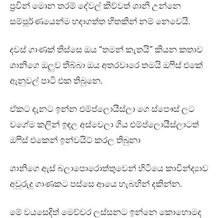
ප්‍රවින් මොන තරම් දේවල් කිව්වත් ශානි උන්නෙ
සම්පූර්ණයෙන්ම හදාගත්ත හිතකින් නම් නෙවෙයි.
දවස් ගාණක් තිස්සෙ ඔය “තමන් කැතයි” කියන කතාව
ශානිගෙ ඔලුව තිබ්බා ඔය අතරවාරෙ තමයි ඔෆිස් එකේ
ඇනුවල් පාටි එක තිබුනෙ.
ඒකට දැනට ඉන්න එම්ප්ලොයීස්ලා ගෙ ස්පෞස් ලට
වගේම කලින් ඉඳල අස්වෙලා ගිය එම්ප්ලොයීස්ලාටත්
ඔෆිස් එකෙන් ඉන්වයිට් කරල තිබුනා
ශානිගෙ ඇස් බලාපොරොත්‍තුවෙන් හිටියෙ කාවින්ද්‍යාව
අවුරුදු ගාණකට පස්සෙ ආයෙ හැබහින් දකින්න.
මේ වයසෙදිත් මෙච්චර ලස්සනට ඉන්නෙ කොහොමද