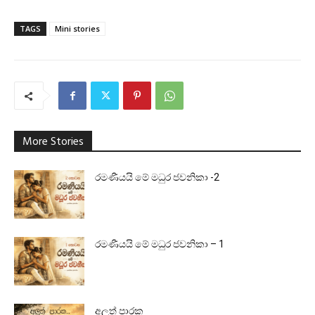
TAGS
Mini stories
More Stories
රමණීයයි මේ මධුර ජවනිකා -2
රමණීයයි මේ මධුර ජවනිකා – 1
අලුත් පාරක