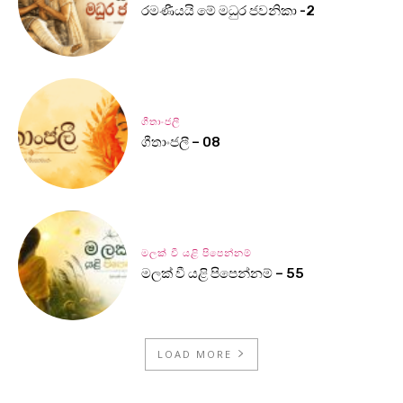
රමණීයයි මේ මධුර ජවනිකා -2
ගීතාංජලී
ගීතාංජලී – 08
මලක් වී යළි පිපෙන්නම්
මලක් වී යළි පිපෙන්නම් – 55
LOAD MORE