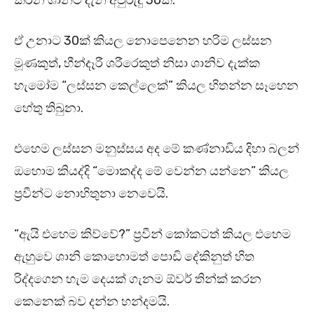
කරන ශානිට දැන් අවුරුදු 30ක්.
ඒ උනාට 30ක් කියල නොපෙනෙන හරිම ලස්සන
මූණකුත්, හීන්දෑරී ශරීරෙකුත් නිසා ශානිව දැක්ක
හැමෝම “ලස්සන කෙල්ලෙක්” කියල හිතන්න සෑහෙන
හේතු තිබුනා.
එහෙම ලස්සන මනුස්සය අද මේ කණ්නාඩිය දිහා බලන්
ඔහොම කියද්දි “මොකද්ද මේ වෙන්න යන්නෙ” කියල
ප්‍රවීන්ට නොහිතුනා නෙවෙයි.
“ඇයි එහෙම කිව්වේ?” ප්‍රවීන් කෝකටත් කියල එහෙම
ඇහුවෙ ශානි කොහොමත් පොඩි දේකිනුත් හිත
රිද්දගෙන හැම දෙයක් ගැනම ඕවර් තින්ක් කරන
කෙනෙක් බව දන්න හන්දමයි.