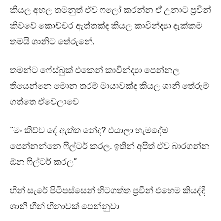
කියල අහල තමනුත් ඒව ෆලෝ කරන්න ඒ උනාට ප්‍රවීන්
කිව්වේ කොච්චර ඇත්තක්ද කියල කාවින්ද්‍යා දැක්කම
තමයි ශානිට තේරුනේ.
තමන්ට ෆේස්බුක් එකෙන් කාවින්ද්‍යා පෙන්නල
තියෙන්නෙ මොන තරම් මායාවක්ද කියල ශානි තේරුම්
ගත්තෙ ඒවෙලාවෙ
“මං කිව්ව දේ ඇත්ත නේද? එයාලා හැමදේම
පෙන්නන්නෙ ෆිල්ටර් කරල. ඉතින් අපිත් ඒව බාරගන්න
ඕන ෆිල්ටර් කරල”
හීන් සැරේ පිටිපස්සෙන් හිටගත්ත ප්‍රවීන් එහෙම කියද්දි
ශානි හීන් හිනාවක් පෙන්නුවා