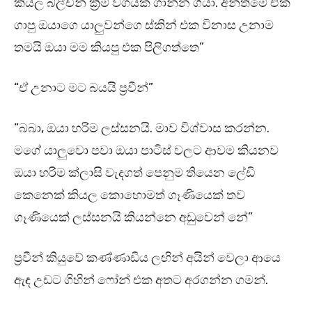
කියල බ්ලීචින් ක්‍රීම් වගයක් ගාන්න ගියා. අන්තිමේ ඒක
ගාපු ඔයාගෙ යාලුවන්ගෙ ස්කින් එක විනාස උනාම
තමයි ඔයා මම කියපු එක පිලිගත්තෙ”
“ඒ උනාට මට බයයි ප්‍රවීන්”
“බබා, ඔයා හරිම ලස්සනයි. මාව විශ්වාස කරන්න.
මගේ යාලුවො පවා ඔයා පාටිස් වලට ආවම කියනව
ඔයා හරිම ක්ලාසි වැදගත් පෙනුම තියෙන ලේඩි
කෙනෙක් කියල කොහොමත් ගෑණියෙක් තව
ගෑණියෙක් ලස්සනයි කියන්නෙ අඩුවෙන් නේ”
ප්‍රවීන් කියුවේ කණ්ණාඩිය ලඟින් අයින් වෙලා ආයෙ
ඇඳ උඩට ගිහින් ෆෝන් එක අතට අරගන්න ගමන්.