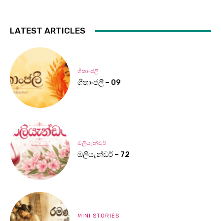
LATEST ARTICLES
ගීතාංජලී
ගීතාංජලී – 09
ඔලියැන්ඩර්
ඔලියැන්ඩර් – 72
MINI STORIES