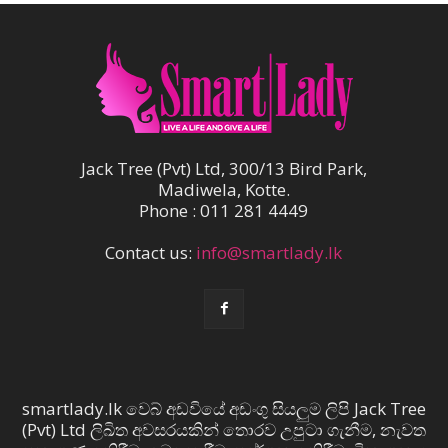
Jack Tree (Pvt) Ltd, 300/13 Bird Park,
Madiwela, Kotte.
Phone : 011 281 4449
Contact us:
info@smartlady.lk
smartlady.lk වෙබ් අඩවියේ අඩංගු සියලුම ලිපි Jack Tree
(Pvt) Ltd ලිඛිත අවසරයකින් තොරව උපුටා ගැනීම, නැවත