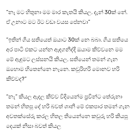
“නෑ මට හිතුනා මම මාර කැතයි කියල. දැන් 30ක් නේ.
ඒ උනාට මට ඊට වඩා වයස පේනවා”
“ඉතින් ගිය සතියෙත් ඔයාට 30ක් නෙ බබා. ගිය සතියෙ
අර පාටි එකට යන්න ඇඳගනිද්දි ඔයාම කිව්වනෙ මම
මේ ඇඳුමට ලස්සනයි කියල. සතියෙන් තමන් ගැන
ඔහොම හිතෙන්නෙ නෑනෙ. කවුරිහරි මොනව හරි
කිව්වද?”
“නෑ” කියල ඇදල කිව්ව විදියෙන්ම ප්‍රවීන්ට තේරුනා
තමන් හිතපු දේ හරි බවත් ශානි මේ එකපාර තමන් ගැන
අවතක්සේරු කරල හිතල තියෙන්නෙ කවුරු හරි කියපු
දෙයක් නිසා බවත් කියල