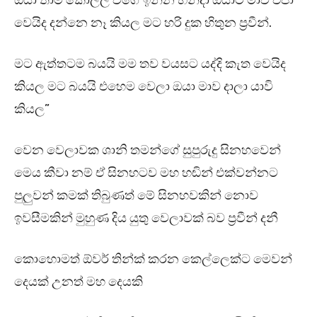
ඔයා තාම කොල්ල වගේ ඉන්න හන්දා ඔයාට මාව එපා
වෙයිද දන්නෙ නෑ කියල මට හරි දුක හිතුන ප්‍රවීන්.
මට ඇත්තටම බයයි මම තව වයසට යද්දි කැත වෙයිද
කියල මට බයයි එහෙම වෙලා ඔයා මාව දාලා යාවි
කියල”
වෙන වෙලාවක ශානි තමන්ගේ සුපුරුදු සිනහවෙන්
මෙය කීවා නම් ඒ සිනහටව මහ හඬින් එක්වන්නට
පුලුවන් කමක් තිබුණත් මේ සිනහවකින් නොව
ඉවසීමකින් මුහුණ දිය යුතු වෙලාවක් බව ප්‍රවීන් දනී
කොහොමත් ඕවර් තින්ක් කරන කෙල්ලෙක්ට මෙවන්
දෙයක් උනත් මහ දෙයකි