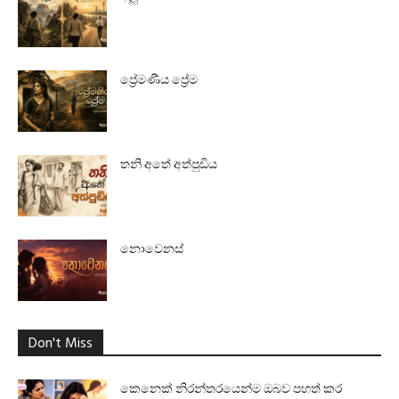
ප්‍රේමණීය ප්‍රේම
තනි අතේ අත්පුඩිය
නොවෙනස්
Don't Miss
කෙනෙක් නිරන්තරයෙන්ම ඔබව පහත් කර