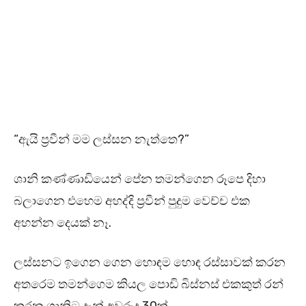
“ඇයි ප්‍රවීන් මම ලස්සන නැත්තෙ?”
ශානි කණ්ණාඩියෙන් පේන තමන්ගෙන රූපෙ දිහා
බලාගෙන එහෙම අහද්දි ප්‍රවීන් පුදුම වෙච්ච එක
අහන්න දෙයක් නෑ.
ලස්සනට ඉගෙන ගෙන හොඳම හොඳ රස්සාවක් කරන
අතරෙම තමන්ගෙම කියල පොඩි බිස්නස් එකකුත් රන්