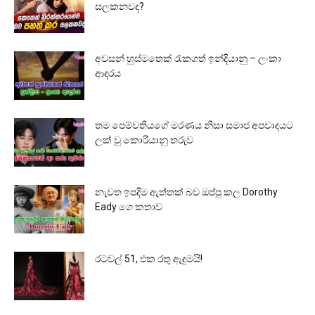
සලකනවද?
අවසන් හුස්මතෙක් රැකගත් ඉන්දියානු – ලංකා
ආදරය
තම පෙම්වතියගේ මරණය නිසා සමාජ අපවාදයට
ලක් වූ කොරියානු තරුව
නැවත ඉපදීම ඇත්තක් බව ඔප්පු කල Dorothy
Eady ගෙ කතාව
රටවල් 51, එක රතු ඇඳුමයි!