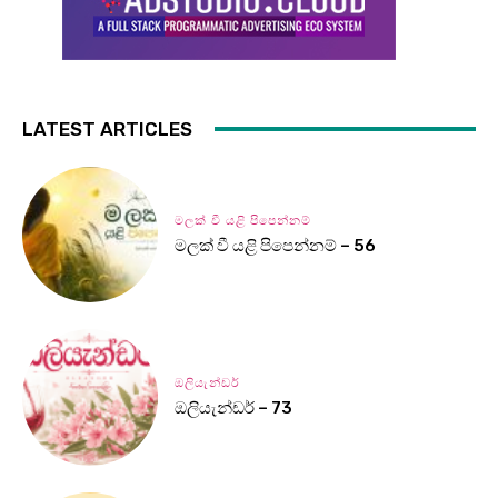
LATEST ARTICLES
මලක් වී යළි පිපෙන්නම්
මලක් වී යළි පිපෙන්නම් – 56
ඔලියැන්ඩර්
ඔලියැන්ඩර් – 73