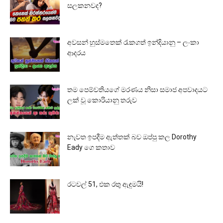
සලකනවද?
අවසන් හුස්මතෙක් රැකගත් ඉන්දියානු – ලංකා
ආදරය
තම පෙම්වතියගේ මරණය නිසා සමාජ අපවාදයට
ලක් වූ කොරියානු තරුව
නැවත ඉපදීම ඇත්තක් බව ඔප්පු කල Dorothy
Eady ගෙ කතාව
රටවල් 51, එක රතු ඇඳුමයි!