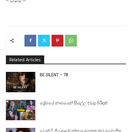
– චම්මි –
Related Articles
BE SILENT – 78
ප්‍රේමයේ නාමයෙන් සියල්ල ඉවසූ බිරිඳක්
වෙන් වී ගිය ආදරවන්තයා අමතක කර ඔබේ හිත