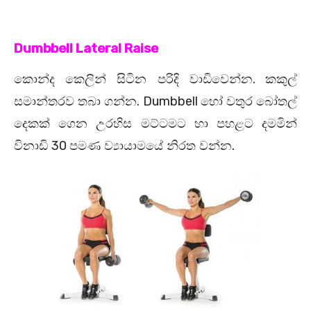
Dumbbell Lateral Raise
.
කොන්ද කෙලින් සිටින පරිදි වාඩිවෙන්න
කකුල්
. Dumbbell
සමාන්තරව තබා ගන්න
හෝ වතුර බෝතල්
දෙකක් ගෙන උරහිස මට්ටමට හා පහළට දමමින්
30
.
විනාඩි
පමණ ව්‍යායාමයේ නිරත වන්න