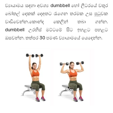
dumbbell
ව්‍යායාමය සඳහා අවශ්‍ය
හෝ ලීටරයේ වතුර
බෝතල් දෙකක් දෙඅතට රැගෙන තරමක උස පුටුවක
.
.
වාඩිවෙන්න
කොන්ද කෙලින් තබා ගන්න
dumbbell
උරහිස් මට්ටමේ සිට ඉහළට පහළට
.
30
.
ඔසවන්න
තත්පර
පමණ ව්‍යායාමයේ යෙදෙන්න