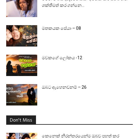
ශක්තිමත් කර ගන්නෙ...
මතකයක සේයා – 08
මවකගේ ලෝකය -12
ඔබට ඇහෙනවනම් – 26
Don't Miss
කෙනෙක් නිරන්තරයෙන්ම ඔබව පහත් කර