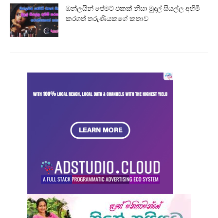
ඔන්ලයින් පේමට් එකක් නිසා මුදල් සියල්ල අහිමි
කරගත් තරුණියකගේ කතාව