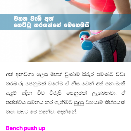
අත් අනවශ්‍ය ලෙස මහත් වුණාම සිරුර පමණට වඩා
තරබාරු පෙනුමක් වගේම ඒ නිසාවෙන් අත් නොමැති
.
ඇඳුම් අඳින විට විරූපී පෙනුමක් ලැබෙනවා
ඒ
තත්ත්වය සමනය කර ගැනීමට සුදුසු ව්‍යායාම් කිහිපයක්
.
තමා ඔබට මේ හඳුන්වා දෙන්නේ
Bench push up