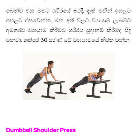
,
බෙන්ච් එක මතට ශරීරයේ බරදී
දෑත් මඟින් ඉහලට
.
පහළට එසවෙන්න
මින් අත් වලට ව්‍යායාම ලැබීමට
අමතරව ව්‍යායාම කිරීමට ශරීරය සුදානම් කිරීමද සිදු
.
30
.
වනවා
තත්පර
පමණ මේ ව්‍යායාමයේ නිරත වන්න
Dumbbell Shoulder Press