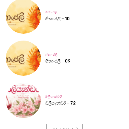
ගීතාංජලී
ගීතාංජලී – 10
ගීතාංජලී
ගීතාංජලී – 09
ඔලියැන්ඩර්
ඔලියැන්ඩර් – 72
LOAD MORE