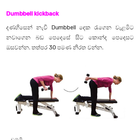
Dumbbell kickback
Dumbbell
දණහිසෙන් නැවී
දෙක රැගෙන වැළමිට
නවාගෙන බඩ පෙදෙසේ සිට කොන්ද පෙදෙසට
.
30
.
ඔසවන්න
තත්පර
පමණ නිරත වන්න