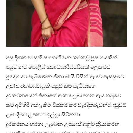
පසු දිනක වාසුකි සහභාගි වන කථකලි ප්‍රසංගයකින්
පසුව නව පොලිස් කොමසාරිස්වරියක් ලෙස එම
ප්‍රදේශයට පැමිණෙන ජීනා බායි විසින් ඇයව පැසසුමට
ලක් කරනවා.වාසුකි පසුව තම සැමියාගෙ
දුරකථනයෙන් ජීනාගේ අංකය ලබාගෙන ඇය හමුවේ
තම අමිහිරි අත්දැකීම විස්තර කර වැරදිකරුවන්ට දඬුවම්
ලබා දීමට උපකාර ඉල්ලා සිටිනවා.
දුරකථනය හරහා ලැබෙන උපදෙස් අනුව ක්‍රියාකරන