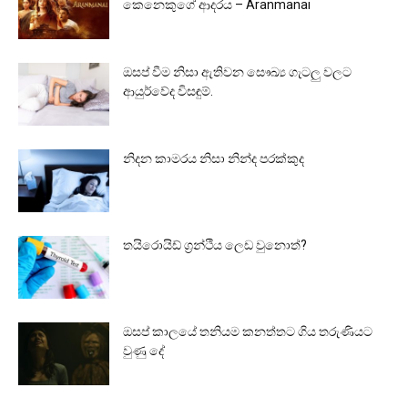
කෙනෙකුගේ ආදරය – Aranmanai
ඔසප් වීම නිසා ඇතිවන සෞඛ්‍ය ගැටලු වලට
ආයුර්වේද විසඳුම්.
නිදන කාමරය නිසා නින්ද පරක්කුද
තයිරොයිඩ් ග්‍රන්ථිය ලෙඩ වුනොත්?
ඔසප් කාලයේ තනියම කනත්තට ගිය තරුණියට
වුණු දේ