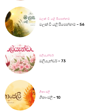
මලක් වී යළි පිපෙන්නම්
මලක් වී යළි පිපෙන්නම් – 56
ඔලියැන්ඩර්
ඔලියැන්ඩර් – 73
ගීතාංජලී
ගීතාංජලී – 10