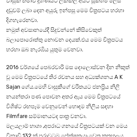
වාසුකී තමාව දූශණයට ලක්කල අයට සූක්ශම ලෙස
දඬුවම් ලබා දෙන අයුරු ඉන්පසු මෙම චිත්‍රපටය හරහා
දිගහැරෙනවා.
නමුත් අවසානයේදී සිදුවන්නේ කිසිවෙකුත්
බලාපොරොත්තු නොවන දෙයක්.එය මෙම චිත්‍රපටය
හරහා ඔබ නැරඹිය යුතුම වෙනවා.
2016 වර්ශයේ පෙබරවාරි මස දොලොස්වන දින නිකුත්
වූ මෙම චිත්‍රපටයේ තිර රචනය සහ අධ්‍යක්ශනය A K
Sajan ගේය.මෙහි වාසුකීගේ චරිතයට ජනප්‍රිය නිලි
නයන්තරා පණ පොවන අතර ඇය මෙම චිත්‍රපටයේ
විශිෂ්ට රඟපෑම වෙනුවෙන් හොඳම නිලිය සඳහා
Filmfare සම්මානයටද පාත්‍ර වනවා.
මලයලාම් භාශා ,අපරාධ ගනයේ චිත්‍රපටයක් වන මෙය
විනාඩි 132 ක් පුරාවටම ප්‍රේක්ෂකයා වෙත කුතුහලය