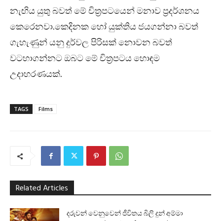
නැඟිය යුතු බවත් මේ චිත්‍රපටයෙන් මනාව ප්‍රදර්ශනය
කෙරෙනවා.කෙදිනක හෝ යුක්තිය ජයගන්නා බවත්
ගැහැණුන් යනු දුර්වල පිරිසක් නොවන බවත්
වටහාගන්නට ඔබට මේ චිත්‍රපටය හොඳම
උදාහරණයක්.
TAGS
Films
Related Articles
දරුවන් වෙනුවෙන් ජීවිතය බිලි දුන් අම්මා