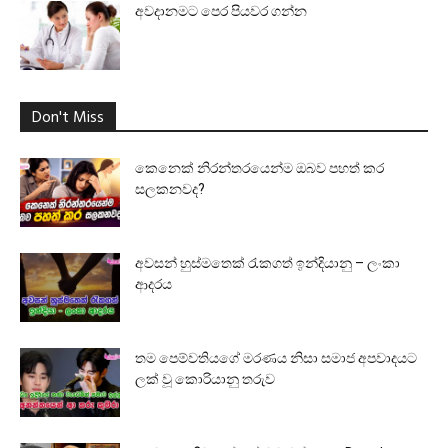
අවදානමට පෙර පියවර ගන්න
Don't Miss
කෙනෙක් නිරන්තරයෙන්ම ඔබව පහත් කර
සලකනවද?
අවසන් හුස්මතෙක් රැකගත් ඉන්දියානු – ලංකා
ආදරය
තම පෙම්වතියගේ මරණය නිසා සමාජ අපවාදයට
ලක් වූ කොරියානු තරුව