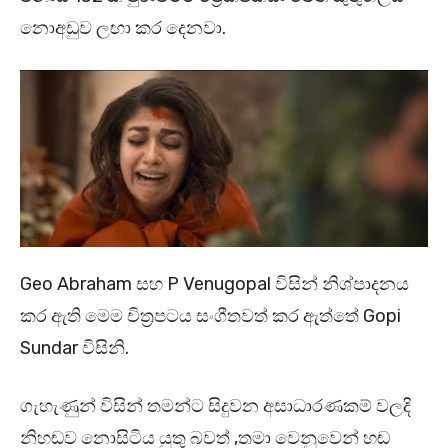
නොඅඩුව ලඟා කර දෙනවා.
Geo Abraham සහ P Venugopal විසින් නිශ්පාදනය
කර ඇති මෙම චිත්‍රපටය සංගීතවත් කර ඇත්තේ Gopi
Sundar විසිනි.
ගැහැණුන් විසින් තමන්ට සිදුවන අසාධාරණකම් වලදි
නිහඬව නොසිටිය යුතු බවත් ,තමා වෙනුවෙන් හඬ