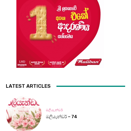
LATEST ARTICLES
ඔලියැන්ඩර්
ඔලියැන්ඩර් – 74