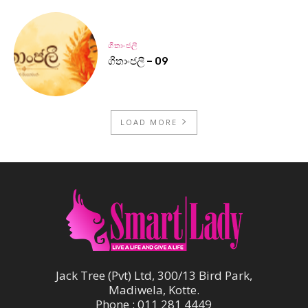
ගීතාංජලී
ගීතාංජලී – 09
LOAD MORE
Jack Tree (Pvt) Ltd, 300/13 Bird Park,
Madiwela, Kotte.
Phone : 011 281 4449