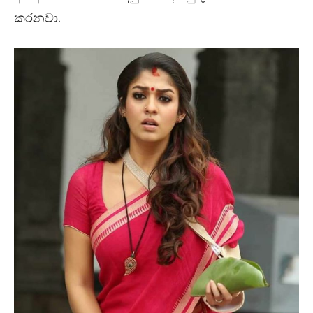
කරනවා.