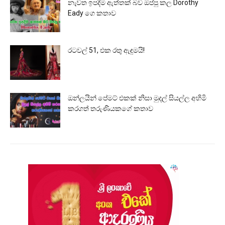
නැවත ඉපදීම ඇත්තක් බව ඔප්පු කල Dorothy
Eady ගෙ කතාව
රටවල් 51, එක රතු ඇඳුමයි!
ඔන්ලයින් පේමට් එකක් නිසා මුදල් සියල්ල අහිමි
කරගත් තරුණියකගේ කතාව