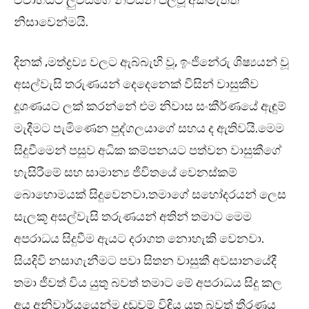
විවාහයට ලුවිස්ගේ නිවසින් පලවූ අකමැත්ත
නිසාවෙන්මයි.
දිනක් ,මත්ද්‍රව්‍ය වලට ඇබ්බැහි වූ, ඉංජිනේරු ශිෂ්‍යයන් වූ
අසල්වැසි තරුණයන් දෙදෙනෙක් විසින් වාසුකීව
දූශණයට ලක් කරන්නේ එම නිවාස සංකීර්ණයේ ඇඳුම්
මැදීමට පැමිණෙන පුද්ගලයාගේ සහය ද ඇතිවයි.මෙම
සිදුවීමෙන් පසුව අධික කම්පනයට පත්වන වාසුකීගේ
හැසිරීමේ සහ සාමාන්‍ය ජීවිතයේ වෙනස්කම්
බොහොමයක් සිදුවෙනවා.තමාගේ සහෝදරයන් ලෙස
සැලකූ අසල්වැසි තරුණයන් අතින් තමාට මෙම
අපරාධය සිදුවීම ඇයට දරාගත නොහැකි වෙනවා.
සියදිවි නසාගැනීමට පවා සිතන වාසුකී අවසානයේදී
තමා ජීවත් විය යුතු බවත් තමාට මේ අපරාධය සිදු කල
අය අනිවාර්යයෙන්ම දඬුවම් විඳිය යුතු බවත් තීරණය