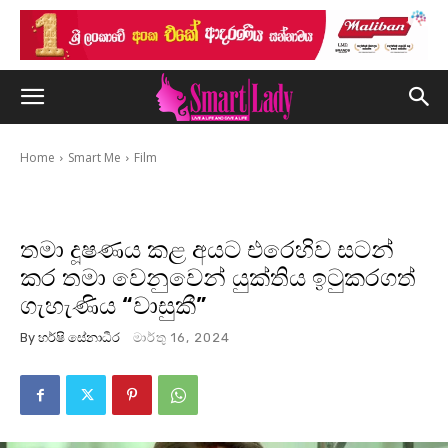
Home
Smart Me
Film
තමා දූෂණය කළ අයට එරෙහිව සටන්
කර තමා වෙනුවෙන් යුක්තිය ඉටුකරගත්
ගැහැණිය “වාසුකී”
By
හර්ෂි සේනාධීර
මාර්තු 16, 2024