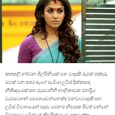
කතකලි නර්ථන ශිල්පිනියක් වන වාසුකී රූමත් එක්දරු
මවක් වන අතර ඇගේ සැමියා ලුවිස් දික්කසාද
නීතිඥයෙක් සහ රූපවාහිනි නාලිකාවක ජනප්‍රිය
වැඩසටහන් මෙහෙයවන්නෙක්ද වනවා.වාසුකි සහ
ලුවිස් විවාහයෙන් පසුව වෙනම නිවසක ජීවත් වන්නේ