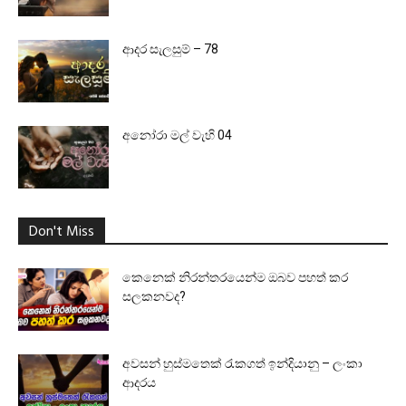
ආදර සැලසුම් – 78
අනෝරා මල් වැහි 04
Don't Miss
කෙනෙක් නිරන්තරයෙන්ම ඔබව පහත් කර
සලකනවද?
අවසන් හුස්මතෙක් රැකගත් ඉන්දියානු – ලංකා
ආදරය