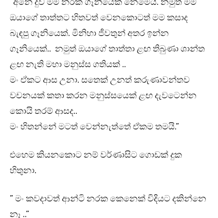
“අනේ දුව මම නරක ගෑනියෙක් නෙමෙයි. නමුත් මම
ඔයාගේ තාත්තට හිතවත් වෙනකොටත් මම කසාද
බැඳපු ගෑනියෙක්. මිනිහා ජීවතුන් අතර ඉන්න
ගෑනියෙක්.. නමුත් ඔයාගේ තාත්තා ළඟ තිබුණා ශාන්ත
ළඟ නැති මහා මනුස්ස ගතියක් ..
මං ඒකට ආස උනා. සතෙක් උනත් කරුණාවන්තව
වචනයක් කතා කරන මනුස්සයෙක් ළඟ දැවටෙන්න
කොයි තරම් ආසද..
මං හිතන්නේ මටත් වෙන්නැත්තේ ඒකම තමයි.”
එහෙම කියනකොට නම් වර්ණාසිට ගොඩක් දුක
හිතුනා.
” මං කවදාවත් ආන්ටි නරක කෙනෙක් විදියට දකින්නෙ
නෑ ..”