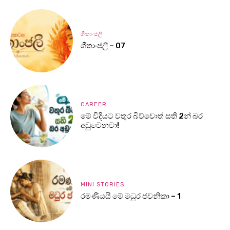
ගීතාංජලී
ගීතාංජලී – 07
CAREER
මේ විදියට වතුර බිව්වොත් සති 2න් බර
අඩුවෙනවා!
MINI STORIES
රමණීයයි මේ මධුර ජවනිකා – 1