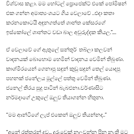
විශ්වාස කළා. මම හෝටල් ප්‍රොජෙක්ට් එකේ පෝමිෂන්
එක ගන්න අමාත්‍යංශයට ගිය වෙලාවේ ..එදා කතා
කරනකොටයි අඳුනගත්තේ ශාන්ත කේසරගේ
ඉස්කෝලේ ශාන්තට වඩා බාල අවුරුද්දක කියල.”….
ඒ වෙලාවේ ගේ ඇතුලේ සන්තූර් තබ්ලා කලවන්
වාදනයක් බොහොම හෙමින් වාදනය වෙමින් තිබුණා.
කාශ්මීරයෙන් ගෙනාපු සඳුන් කුඩු සඳුන් තෙල් යොදපු
පහනක් ජනේලය මුල්ලේ පත්තු වෙමින් තිබුණා.
ජනෙල් තිරය සුදු පාටින් බැබළුනා.වර්ණාසිට
නර්මදාගේ උකුලේ ඔලුව තියාගන්න හිතුනා.
“මම ආන්ටිගේ ලැප් එකෙන් ඔලුව තියන්නද..”
“අනේ රත්තරන් දුව… දරුවෙක් නලවන්න පින නැති මට