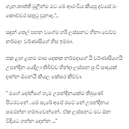
ගැන.තාත්ති මුලින්ම මට මේ ආරංචිය කියපු දවසේ මං
කොච්චර සතුටු වුනාද..”…
සඳුන් තෙල් පහන වගේම හරි ලස්සනට හිනා වෙච්ච
නර්මදා වර්ණාසිගේ හිස ඉම්බා.
එක ළඟ ළඟම මාස දෙකක නර්මදාගේ යි වර්ණාසිගෙයි
උපන්දින යෙදිලා තිබිච්ච හින්දා ලස්සන පුංචි සාදයක්
දාන්න ඕනෙයි කියල කේසර කිව්වා.
” මගේ දෝනිගේ හැම උපන්දිනයක්ම තිබුණේ
පිටරටනේ ..මේ සැරේ අපේ රටේ නේ උපන්දිනය
සමරන්න හම්බවෙන්නේ.. ඒක ලස්සනට මට ඕන
විදියට ගන්න දෙන්න ….”