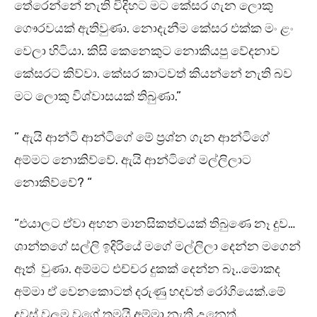
තේරෙන්නේ නැති විදිහට මට කේසර ගැන ලොකු
ගෞරවයක් ඇතිවුණා. නොදැනීම කේසර එක්ක මං ළං
වෙලා හිටියා. කිසි කෙනෙකුට නොකියපු වේදනාව
කේසරට කිව්වා. කේසර කාටවත් කියන්නේ නැති බව
මට ලොකු විශ්වාසයක් තිබුණා.”
” ඇයි ආන්ටි ආන්ටිගේ මේ ප්‍රශ්න ගැන ආන්ටිගේ
අම්මට නොකිව්වේ. ඇයි ආන්ටිගේ මල්ලිලාට
නොකිව්වේ? “
“එයාලට ඒවා අහන මානසිකත්වයක් තිබුණෙ නෑ දුව…
ශාන්තගේ සල්ලි ඉදිරියේ මගේ මල්ලිලා දෙන්න මගෙන්
ඈත් වුණා. අම්මට එච්චර දුකක් දෙන්න බෑ..මොකද
අම්මා ඒ වෙනකොටත් දරුණු හදවත් රෝගියෙක්.මේ
දවස් වලම වගේ තමයි අම්මා නැති උනෙත්.