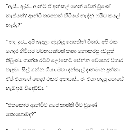
“ඇයි… ඇයි… ආන්ටි ඒ අන්කල් ගෙන් වෙන් වුණේ
නැත්තේ? ආන්ටි තරහෙන් හිටියේ නැද්ද? ෆයිට් කලේ
නැද්ද?”
” නෑ දුව… අපි බැඳලා අවුරුදු දෙකකින් විතර.. අපි එක
ගෙදර හිටියට වචනයක්වත් කතා නොකරපු දවසුත්
තිබුණා. ශාන්ත රටට ලෝකෙට පේන්න වෙහෙර විහාර
හැදුවා. සිල් ගන්න ගියා. මහා දන්සැල් දානමාන දුන්නා.
ඒත් එයාගේ ගෙදර එකම අපායක්… මං එයා හදපු අපායේ
හැමදාම විඳෙව්වා. “
“එතකොට ආන්ටිට අපේ තාත්ති මීට වුණේ
කොහොමද?”