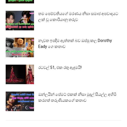
තම පෙම්වතියගේ මරණය නිසා සමාජ අපවාදයට
ලක් වූ කොරියානු තරුව
නැවත ඉපදීම ඇත්තක් බව ඔප්පු කල Dorothy
Eady ගෙ කතාව
රටවල් 51, එක රතු ඇඳුමයි!
ඔන්ලයින් පේමට් එකක් නිසා මුදල් සියල්ල අහිමි
කරගත් තරුණියකගේ කතාව