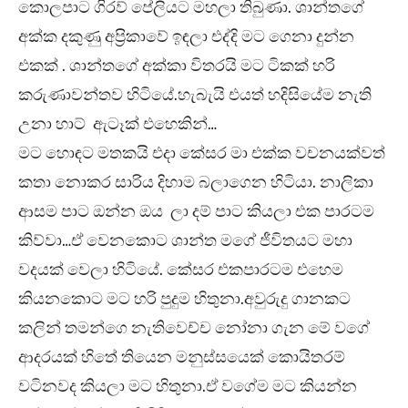
කොලපාට ගිරව් පේලියට මහලා තිබුණා. ශාන්තගේ
අක්ක දකුණු අප්‍රිකාවේ ඉඳලා එද්දි මට ගෙනා දුන්න
එකක් . ශාන්තගේ අක්කා විතරයි මට ටිකක් හරි
කරුණාවන්තව හිටියේ.හැබැයි එයත් හදිසියේම නැති
උනා හාට් ඇටෑක් එහෙකින්…
මට හොඳට මතකයි එදා කේසර මා එක්ක වචනයක්වත්
කතා නොකර සාරිය දිහාම බලාගෙන හිටියා. නාලිකා
ආසම පාට ඔන්න ඔය ලා දම් පාට කියලා එක පාරටම
කිව්වා…ඒ වෙනකොට ශාන්ත මගේ ජීවිතයට මහා
වදයක් වෙලා හිටියේ. කේසර එකපාරටම එහෙම
කියනකොට මට හරි පුදුම හිතුනා.අවුරුදු ගානකට
කලින් තමන්ගෙ නැතිවෙච්ච නෝනා ගැන මේ වගේ
ආදරයක් හිතේ තියෙන මනුස්සයෙක් කොයිතරම්
වටිනවද කියලා මට හිතුනා.ඒ වගේම මට කියන්න