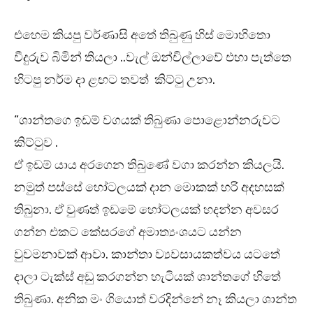
එහෙම කියපු වර්ණාසි අතේ තිබුණු හිස් මොහිතො
වීදුරුව බිමින් තියලා ..වැල් ඔන්චිල්ලාවේ එහා පැත්තෙ
හිටපු නර්ම දා ළඟට තවත් කිට්ටු උනා.
“ශාන්තගෙ ඉඩම් වගයක් තිබුණා පොළොන්නරුවට
කිට්ටුව .
ඒ ඉඩම් යාය අරගෙන තිබුණේ වගා කරන්න කියලයි.
නමුත් පස්සේ හෝටලයක් දාන මොකක් හරි අදහසක්
තිබුනා. ඒ වුණත් ඉඩමේ හෝටලයක් හදන්න අවසර
ගන්න එකට කේසරගේ අමාත්‍යංශයට යන්න
වුවමනාවක් ආවා. කාන්තා ව්‍යවසායකත්වය යටතේ
දාලා ටැක්ස් අඩු කරගන්න හැටියක් ශාන්තගේ හිතේ
තිබුණා. අනික මං ගියොත් වරදින්නේ නෑ කියලා ශාන්ත