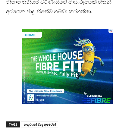
නිසාම තනියම වර්ණාසිගේ ඡායාරූපයක් හිතින්
අරගෙන ජාදු හිතේම ගබඩා කරගත්තා.
TAGS
ආතුරයන් මැද ආදරෙන්