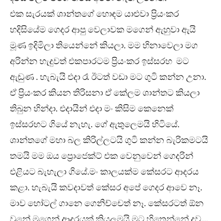
එක සැරයක් ශාන්තගේ හොඳම යාළුවා ප්‍රියංකර
හදිසියේම ගෙදර ආපු වෙලාවක මගෙන් ඇහුවා ඇයි
මූණ ඉදිමිලා තියෙන්නේ කියලා. මම හිනාවෙලා මග
අරින්න හැදුවත් එකපාරටම ප්‍රියංකර ඉස්සරහ මට
ඇඬුණ . හැබැයි එදා රෑ ඊටත් වඩා මට ගුටි කන්න උනා.
ඒ ප්‍රියංකර කියන තිරිසනා ඒ කේලම ශාන්තට කියලා
තිබුන හින්දා. එදායින් එදා මං කිසිම කෙනෙක්
ඉස්සරහට ගියේ නැහැ. ගේ ඇතුලෙමයි හිටියේ.
ශාන්තගේ මහා බල කිරිල්ලටයි ගුටි කන්න බැරිකමටයි
තමයි මම ඔය ප්‍රොජෙක්ට් එක වෙනුවෙන් ගෙදරින්
එළියට බැහැලා ගියේ.මං කාලයක්ම කේසරට ආදරය
කළා. හැබැයි කවදාවත් කේසර අපේ ගෙදර ආවෙ නෑ.
මාව හෝටල් ගානෙ ගෙනිච්චෙත් නෑ. කේසරටත් ඕන
වුනේ මගෙන් ආදරයක් කියලමයි මට හිතෙන්නේ දුව….