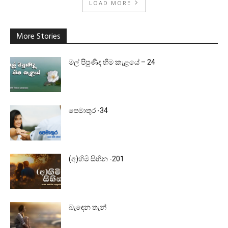
LOAD MORE
More Stories
මල් පිපුණිද හිම කැළයේ – 24
පෙමාතුර -34
(අ)හිමි සිහින -201
බැඳෙන තැන්