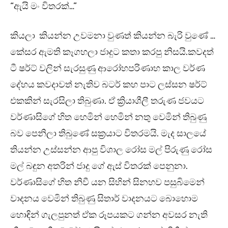
“ඇයි මං විතරක්…”
කියලා කියන්න උවමනා වුණත් කියන්න බැරි වුණේ …
කේසර ඇමති කෑගහලා ජාදුට කතා කරපු නිසයි.කවදත්
ටී ෂර්ට් වලින් සැරසුණු ආරෝහපරිණාහ කාල වර්ණ
දේහය කවදාවත් නැතිව බටර් කහ පාට ලස්සන ෂර්ට්
එකකින් සැරසිලා තිබුණා. ඒ ක්‍රියාශීලී තරුණ ජවයට
වර්ණාසිගේ හිත හෙමින් හෙමින් නතු වෙමින් තිබුණු
බව පෙනිලා තිබුණේ සක්‍රයාට විතරමයි. මැද සාලයේ
තියන්න උස්සන්න ආපු විශාල රෝස මල් පිරුණු රෝස
මල් බඳුන අතරින් ජාදු ගේ ඇස් විතරක් පෙනුනා.
වර්ණාසිගේ හිත නිවී යන සිහින් සිනහව පසුබිමෙන්
වාදනය වෙමින් තිබුණු සිතාර් වාදනයට බොහොම
හොඳින් ගැලපුනත් ඒක රූපයකට ගන්න අවසර නැති