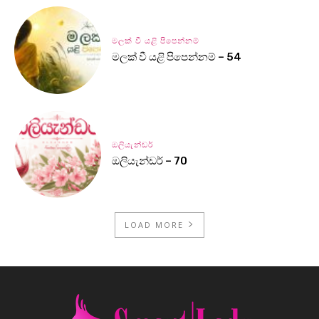
මලක් වී යළි පිපෙන්නම්
මලක් වී යළි පිපෙන්නම් – 54
ඔලියැන්ඩර්
ඔලියැන්ඩර් – 70
LOAD MORE