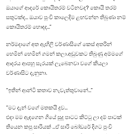
ඔයාගේ ආදරේ කොයිතරම් වටිනවද? කොයි තරම්
සතුටක්ද… ඔයාව පුංචි කාලෙදිම ළඟවන්න තිබුණා නම්
කොයිතරම් හොඳද…”
නර්මදාගේ අත ඇඟිලි වර්ණාසිගේ කෙස් අතරින්
හෙමින් හෙමින් ගමන් කලා.අඩුවකට තිබුණු අම්මගේ
ආදරය ආපහු සැරයක් ලැබෙනවා වගේ කියලා
වර්ණාසිට දැනුනා.
“ඉතින් ආන්ටි කතාව නැවැත්තුවානේ…”
“මට දැන් වගේ මතකයි දුව…
එදා මම ඇඳගෙන ගියේ සුදු පාටට කිට්ටු ලා දම් පාටක්
තියෙන කපු සාරියක් …ඒ සාරි බෝඩරේ දිගට පුංචි