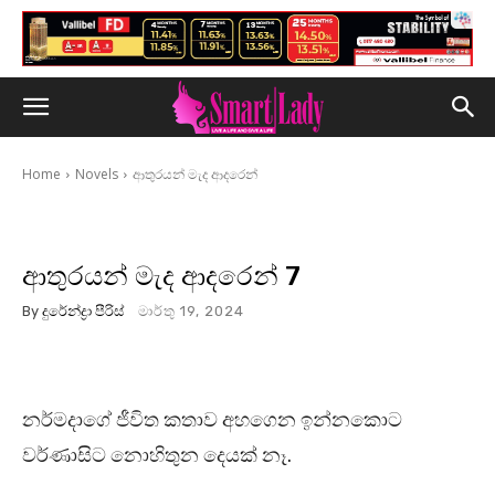
Home
Novels
ආතුරයන් මැද ආදරෙන්
ආතුරයන් මැද ආදරෙන් 7
By
දුරේන්ද්‍රා පීරිස්
මාර්තු 19, 2024
නර්මදාගේ ජීවිත කතාව අහගෙන ඉන්නකොට
වර්ණාසිට නොහිතුන දෙයක් නෑ.