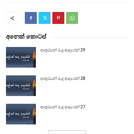
අනෙක් කොටස්
ආතුරයන් මැද ආදරෙන් 29
ආතුරයන් මැද ආදරෙන් 28
ආතුරයන් මැද ආදරෙන් 27