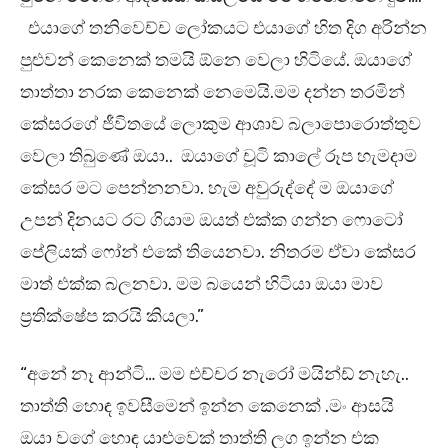
එයාගේ තනිවෙච්ච ලෝකයට එයාගේ හිත දිග අරින්න
පුළුවන් කෙනෙක් තමයි ඕනෙ වෙලා හිටියේ. ඔයාගේ
තාත්තා නරක කෙනෙක් නෙමෙයි.මම දන්න තරමින්
කේසරගේ ජීවිතයේ ලොකුම ආශාව බලාපොරොත්තුව
වෙලා තිබුණේ ඔයා.. ඔයාගේ චූටි කාලේ රූප හැමදාම
කේසර මට පෙන්නනවා. හැම අවුරුද්දේ ම ඔයාගේ
උපන් දිනයට රට ගියාම ඔයත් එක්ක ගන්න ෆොටෝ
පේලියක් ෆෝන් එකේ තියෙනවා. නිතරම ඒවා කේසර
මාත් එක්ක බලනවා. මම බයෙන් හිටියා ඔයා මාව
ප්‍රතික්ෂේප කරයි කියලා.”
“අනේ නෑ ආන්ටි… මම එච්චර නැරෝ මයින්ඩ් නැහැ..
තාත්ති හොඳ ඉවසීමෙන් ඉන්න කෙනෙක් .මං ආසයි
ඔයා වගේ හොඳ යාළුවෙක් තාත්ති ලග ඉන්න එක