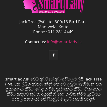
Jack Tree (Pvt) Ltd, 300/13 Bird Park,
Madiwela, Kotte.
Phone : 011 281 4449
Contact us:
info@smartlady.lk
smartlady.lk වෙබ් අඩවියේ අඩංගු සියලුම ලිපි Jack Tree
(Pvt) Ltd ලිඛිත අවසරයකින් තොරව උපුටා ගැනීම, නැවත
ප්‍රකාශණය කිරීම, බෙදාහැරීම, ප්‍රදර්ශනය කිරීම, විකාශනය
කිරීම ඇතුළුව කුමන අයුරකින් හෝ භාවිත කිරීම බුද්ධිමය
දේපල පනත යටතේ සිරදඬුවම් ලැබිය හැකි වරදකි.