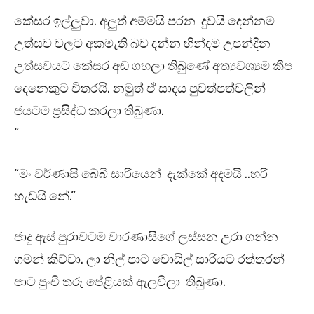
කේසර ඉල්ලුවා. අලුත් අම්මයි පරන දුවයි දෙන්නම
උත්සව වලට අකමැති බව දන්න හින්දම උපන්දින
උත්සවයට කේසර අඬ ගහලා තිබුණේ අත්‍යවශ්‍යම කීප
දෙනෙකුට විතරයි. නමුත් ඒ සාදය පුවත්පත්වලින්
ජයටම ප්‍රසිද්ධ කරලා තිබුණා.
“
“මං වර්ණාසි බේබි සාරියෙන් දැක්කේ අදමයි ..හරි
හැඩයි නේ.”
ජාදු ඇස් පුරාවටම වාරණාසිගේ ලස්සන උරා ගන්න
ගමන් කිව්වා. ලා නිල් පාට වොයිල් සාරියට රත්තරන්
පාට පුංචි තරු පේළියක් ඇලවිලා තිබුණා.