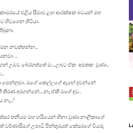
ගේ කාමරයේ එළිය සීමාව ළඟ ආරක්ෂක බටයන් මහ
ට හිටගෙන හිටියා.
ිබුනා.
 ගමන නවත්තන්න…
නවා. ..
යගෙන් උඹව බේරගත්තේ මං…උබට ඒක අමතක වුණා..
ම…
 පෙන්නුවා. මගේ කෙල්ලගේ ඇඟේ දුවන්නේ
 තීරණ අරගන්නේ….නෑ ඒකි මගේ දුව..
ය නෑ…”
ා කේසර තනියම මහ හයියෙන් හිනා වුණා.නාලිකාගේ
L
ූරයත් වර්ණාසිගේ උපාධි පින්තූරයත් කේසරගේ වියරු