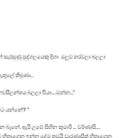
න් සැරසුණු පුද්ගලයෙකු දිහා ඔලුව හරවලා බලලා
තුලේ තිබුණා..
නවසීලන්තය බලලා පියා….ඹන්න…”
යට යන්නේ? “
්න බෑනේ. ඇයි උඹේ සිහින කුමාරි … වර්ණාසි….
 හිතාගෙන ඉන්න දේම තමයි වාරණාසිත් හිතාගෙන