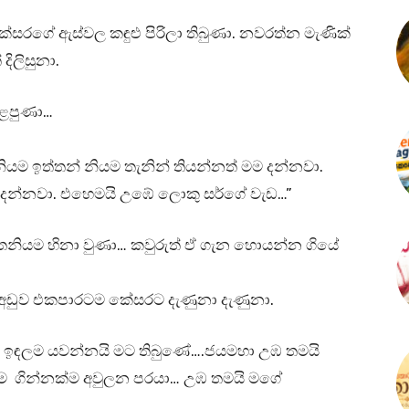
සරගේ ඇස්වල කඳුළු පිරිලා තිබුණා. නවරත්න මැණික්
 දිලිසුනා.
ැළපුණා…
යම ඉත්තන් නියම තැනින් තියන්නත් මම දන්නවා.
 දන්නවා. එහෙමයි උඹේ ලොකු සර්ගේ වැඩ…”
තනියම හිනා වුණා… කවුරුත් ඒ ගැන හොයන්න ගියේ
ති අඩුව එකපාරටම කේසරට දැණුනා දැණුනා.
න් ඉඳලම යවන්නයි මට තිබුණේ….ජයමහා උඹ තමයි
හැම ගින්නක්ම අවුලන පරයා… උඹ තමයි මගේ