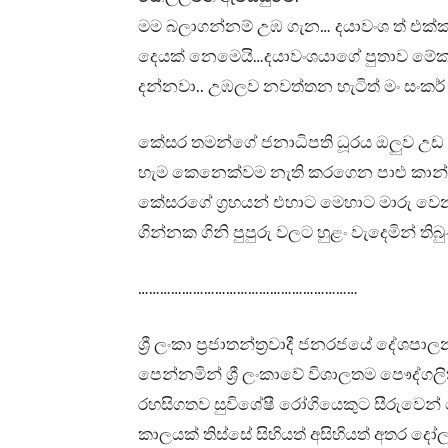
මම බලාගන්නම් උඹ ගැන… දයාවංශ ත් එක
දෙයක් නෙමෙයි…දයාවංශයාගේ පුතාව මේක
දන්නවා.. උඹලව නවත්තන හැටිත් මං සංක
කේසර තමන්ගේ ජනාධිපති ධූරය ඔලුව උඩ
හැම කෙනෙක්වම නැති කරගෙන පාළු කා
කේසරගේ ග්‍රහයන් එහාට මෙහාට මාරු ව
ගින්නක ගිනි පුපුරු වලට හුළං වැදෙමින් තිබ
……………………………………………………
ශ්‍රී ලංකා ප්‍රජාතන්ත්‍රවාදී ජනරජයේ ද
පෙන්නමින් ශ්‍රී ලංකාවේ විශාලතම පෞද
රහසිගතව සුවිශේෂී රෝගියෙකුට සීරුවෙන්
කාලයක් තිස්සේ සිහියත් අසිහියත් අතර දෝල