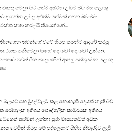
්ක එකතු වෙලා මට ගේම අඹරන උඹව මට මහ ලොකු
ට දාගන්න උඹල අළුත්ම ගේමක් ගහන බව මම
ර් එක්ක කතා කරලයි තියෙන්නේ…
 තියාගෙන තමන්ගේ වටේ හිටපු තමන්ට ආදරේ කරපු
න්තාරයක තනිවෙලා ඔහේ දොඩෝ දොඩෝ උන්නා.
ෙනකොට තවත් ටික කාලයකින් ආපහු පත්තුවෙන ලොකු
ුණා.
ේශපාලන බලයට සහ මුදල්වලට කළ නොහැකි දෙයක් නැති බව
්ගලික රෝහලක අතිශය පෞද්ගලික කාමරයක අතිශය
 බෙහෙත් කරමින් උන්නා.පුරා මාසයකටත් අධික
නය වෙමින් හිටපු මේ පුද්ගලයාට සිහිය නිවැරදිව ලැබී