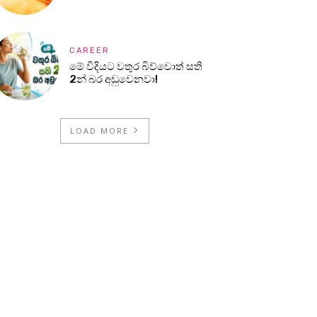
CAREER
මේ විදියට වතුර බිව්වොත් සති
2න් බර අඩුවෙනවා!
LOAD MORE