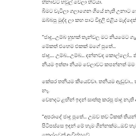
හිනාවට හවුල් වෙලා හිටියා.
බිමට වැටිලා ගලාගෙන ගියේ නැති උනාට කේ
ඔබ්බපු මුද්ද ලා කහ පාට විදුලි එළිය මැද්දෙත්
“ජාදූ…උම්බ හුඟක් තැන්වල මට නියමෙට ග
මේකත් එහෙම එකක් මගේ පුතේ…
ජාදූ…. උම්බ…උම්බ… දන්නවද කොල්ලෝ… නි
නියම ඉත්තා නියම වෙලාවට කපන්නත් මම
කේසර තනියම කියෙව්වා. තනියම ඇඬුවා… 
නෑ.
වෙනදට ළඟින් ඉදන් සාත්තු කරපු ජාදු නැ
“අපරාදේ ජාදු පුතේ… උඹව තව ටිකක් තිය
පිටිපස්සෙ ඉඳන් මේ හැම ගින්නක්ම…ඔව් 
කෙල්ලවත් ඇවිස්සුවේ.