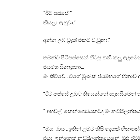
“ඊට පස්සේ'”
කියලා ඇහුවා.”
අන්න උඹ ට්‍රැක් එකට වැටුනා.”
තමන්ට පිටිපස්සෙන් හිටපු තනි කලු ඇඳුමෙ
ජයමහ සිනාසුනා…
මං කිව්වේ.. වගේ මූණක් ජයමහගේ හිනාව ඇ
“ඊට පස්සේ උඹට තියෙන්නේ සැනසීමෙන් 
” අහවල් කෙන්ගෙඩියකටද මං නවසීලන්ත
“ඔය ..ඔය ..ඉතින් උඹට කිසි දෙයක් හිතාගන
එයා ඉන්නෙත් නවසීලන්තයෙනේ. මුළු රටම