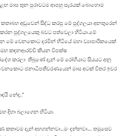
් ඊළඟ මාස තුන පුරාවටම ආපහු සැරයක් බොහොම
ාබහ අඩුවෙන් සිද්ධ කරපු මේ පුද්ගලයා අනතුරෙන්
 කරන පුද්ගලයෙකු බවට පත්වෙලා හිටියා.මේ
ැන මේ වෙනකොට දරමින් හිටියේ මහා ව්‍යාපාරිකයෙක්
යමහ කඳනආරච්චි කියන විපක්ෂ
දේශ කරලා තිබුණේ දැන් මේ රෝගියාට සියයට අනූ
ඒ වෙනකොට ජනාධිපතිවරණයෙන් මාස අටක් විතර ඉවර
යි නේද..”
දිහා බලාගෙන හිටියා.
ූර්ණ කතාවම දැන් අහගන්නවා…මං දන්නවා…. තමුසෙව