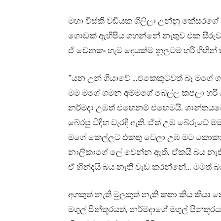
මහා විස්කි වඩියක ගිලිලා උන්නු කේසර
ගොඩක් ඇහිපිය ගහන්නේ නැතුව එක සීරුව
ඒ වෙනකං හැම දෙයක්‌ම නූලටම හරි ගිහින් ත
“යන උන් ගියාවේ …එකෙකුටවත් බෑ මගේ
මම මගේ ගමන අම්මගේ බෙල්ල කපලා හරි ය
නර්මදා උඹත් එහෙනම් එහෙමයි. ශාන්ත
බේරපු විදිහ වැරදි ඇති. ඒත් උඹ බේරුවේ ම
මගේ කෙල්ලට එකතු වෙලා උඹ මට කොකා
නාලිකාගේ ලේ වෙන්න ඇති. ඒකයි බය නැති
ඒ හින්දයි බය නැති වැඩ කරන්නේ… මමත් බ
අගකුත් නැති මුලකුත් නැති කතා කිය කිය
මගුල් පින්තූරයත්, නර්මදාගේ මගුල් පින්ත