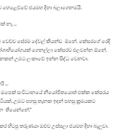
තට හෙළෙව්වේ ජයමහ දිහා බලාගෙනමයි.
මක් නෑ …
ඹට වෙච්ච සේරම දේවල් කියන්ඩ ඕනේ. කේසරගේ රෙදි
ි දෝශාභියෝගයක් ගෙනල්ලා කේසරව එලවන්න ඕනේ.
වෙනකන් උඹට ලංකාවේ ඉන්න සිද්ධ වෙනවා.
රි …
ේ ඔපෙක් සංවිධානයේ නියෝජිතයොත් එක්ක කේසරය
යක්..උඹට පහසු තැනක ඉඳන් පහසු ක්‍රමයකට
න තියෙන්නේ.”
 හිටපු තරුණයා ඔළුව උස්සලා ජයමහ දිහා බැලුවා.