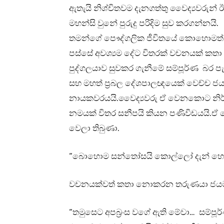
ඇතැයි නිශ්චිතවම දැනගත්තු වෛද්‍යවරුන
මහන්සි වුනේ පුරුදු පරිදිම සුව කරගන්නයි.
තමන්ගේ පෞද්ගලික ජීවිතයේ කොහොමත් කත
පස්සේ අවශ්‍යම දේට විතරක් වචනයක් කතා
පුද්ගලයාව සුවකර ගැනීමේ සම්පූර්ණ බර ප
සහ මහත් ප්‍රබල දේශපාලඥයෙක් වෙච්ච ජ
නායකවරයයි.වෛද්‍යවරු ඒ වෙනකොට නිර්
නමයක් විතර සනීපයි කියන පණිවිඩයයි.
වෙලා තිබුණා.
“බොහොම සන්තෝසයි කොල්ලෝ දැන් හොඳ
වචනයක්වත් කතා නොකරන තරුණයා ජයමහ 
“තමුසෙට අපබ්‍රංස වගේ ඇති මේවා… සම්ප