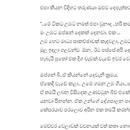
එපා කියන විදිහට තරුණයා ඔළුව දෙපැත්
“..මේ ටිකට උඹට නමත් එපා වුනාද ..හරි ක
මං උඹට ඔප්ෂන් දෙකක් දෙනවා. එක …
උඹ හෙට මාධ්‍ය සාකච්ඡාවක් කැඳවලා, උ
මුල ඉඳලා ගලවන්ඩ ඕන.. ඊට පස්සේ අප
හැබැයි පුතෝ එක දිග වැඩක්.වැඩේ ඉවර 
ඔප්ශන් බී..ඒ කියන්නේ දෙවැනි ක්‍රමය.
ඒකෙදි වැඩේ කළා.. උඹේ ගමන උඹ ගියා…හ
ඒ තමයි ලබන විසිදෙක උණවටුන බීච් එක
යනවා පීනන්න. ඒක උන්ගේ දේශපාලන පාටි
කේසරයාව පරලොව අරින එක තමයි කරන්
මෙච්චර වෙලාවක් වචනයක් වත් කතා නොකර