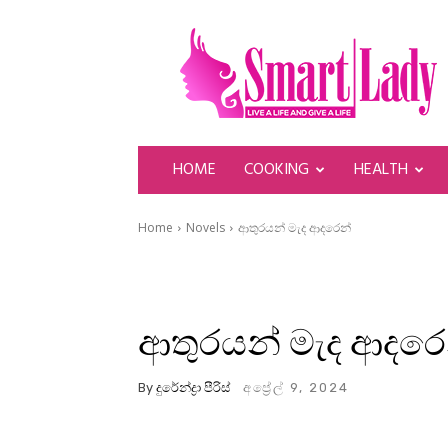
SmartLady
HOME
COOKING
HEALTH
Home
Novels
ආතුරයන් මැද ආදරෙන්
ආතුරයන් මැද ආදරෙ
By
දුරේන්ද්‍රා පීරිස්
අප්‍රේල් 9, 2024