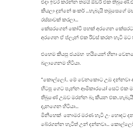
එදා ඉවර කරන්න තමයි ඕඩර් එක තිබුණේ.
කියලා දුන්නේ ෂංකර් …හැබැයි තමුසෙගේ
රස්සාවක් කරලා…
කේසරගෙන් කෝටි පහක් අරගෙන කේසරට
අරගෙන ඒ ප්ලෑන් එක රිවස් කරන හැටි මට ක
එහෙම කියපු ජයමහ හයියෙන් හිනා වෙනකොට
බලාගෙනම හිටියා.
“කොල්ලෝ.. මේ වෙනකොට උඹ දන්නවා ඇත
හිටපු ගෙට පැන්න ආමිකාරයෝ සෙට් එක ම
තිබුණේ උඹව මරන්න බෑ කියන එක..හැබැය
දැනගෙන හිටියා…
මිනිහෙක් නොමර මරණ හැටි උං හොඳට දන
බේරගන්න හැටිත් උන් දන්නවා… කොල්ලෝ…