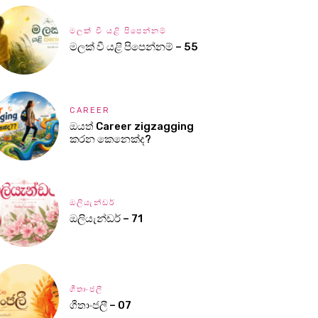
මලක් වී යළි පිපෙන්නම්
මලක් වී යළි පිපෙන්නම් – 55
CAREER
ඔයත් Career zigzagging
කරන කෙනෙක්ද?
ඔලියැන්ඩර්
ඔලියැන්ඩර් – 71
ගීතාංජලී
ගීතාංජලී – 07