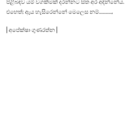
පිළිබඳව යම් වගකීමක් දරන්නට සිත අර අදින්නේය.
එහෙත්; ඇය හැසිරෙන්නේ මෙලෙස නම්…………,
| අපේක්ෂා ගුණරත්න |