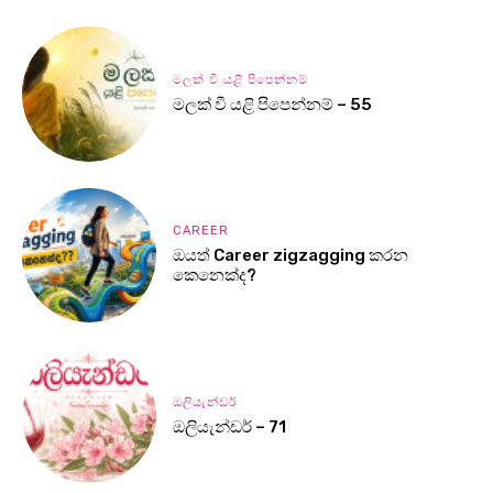
මලක් වී යළි පිපෙන්නම්
මලක් වී යළි පිපෙන්නම් – 55
CAREER
ඔයත් Career zigzagging කරන
කෙනෙක්ද?
ඔලියැන්ඩර්
ඔලියැන්ඩර් – 71