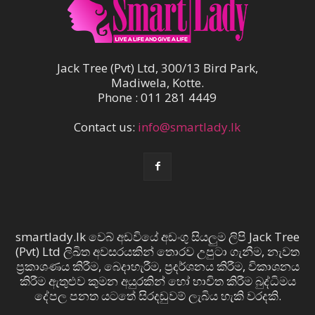
Jack Tree (Pvt) Ltd, 300/13 Bird Park,
Madiwela, Kotte.
Phone : 011 281 4449
Contact us:
info@smartlady.lk
smartlady.lk වෙබ් අඩවියේ අඩංගු සියලුම ලිපි Jack Tree
(Pvt) Ltd ලිඛිත අවසරයකින් තොරව උපුටා ගැනීම, නැවත
ප්‍රකාශණය කිරීම, බෙදාහැරීම, ප්‍රදර්ශනය කිරීම, විකාශනය
කිරීම ඇතුළුව කුමන අයුරකින් හෝ භාවිත කිරීම බුද්ධිමය
දේපල පනත යටතේ සිරදඬුවම් ලැබිය හැකි වරදකි.