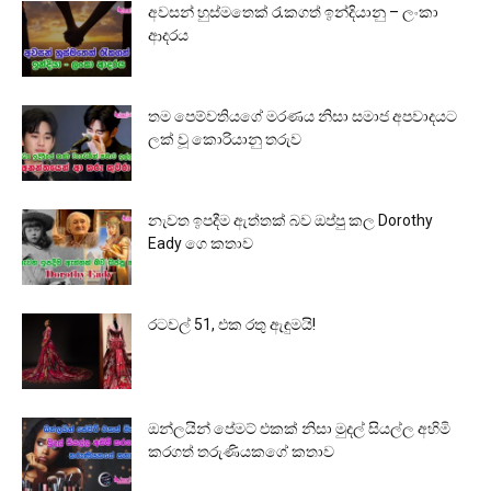
අවසන් හුස්මතෙක් රැකගත් ඉන්දියානු – ලංකා
ආදරය
තම පෙම්වතියගේ මරණය නිසා සමාජ අපවාදයට
ලක් වූ කොරියානු තරුව
නැවත ඉපදීම ඇත්තක් බව ඔප්පු කල Dorothy
Eady ගෙ කතාව
රටවල් 51, එක රතු ඇඳුමයි!
ඔන්ලයින් පේමට් එකක් නිසා මුදල් සියල්ල අහිමි
කරගත් තරුණියකගේ කතාව