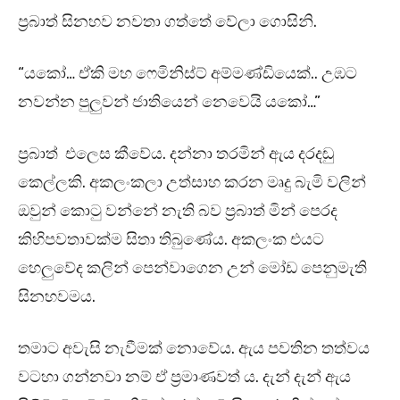
ප්‍රබාත් සිනහව නවතා ගත්තේ වේලා ගොසිනි.
“යකෝ… ඒකි මහ ෆෙමිනිස්ට් අම්මණ්ඩියෙක්.. උඹට
නවන්න පුලුවන් ජාතියෙන් නෙවෙයි යකෝ…”
ප්‍රබාත් එලෙස කීවේය. දන්නා තරමින් ඇය දරදඬු
කෙල්ලකි. අකලංකලා උත්සාහ කරන මෘදු බැමි වලින්
ඔවුන් කොටු වන්නේ නැති බව ප්‍රබාත් මින් පෙරද
කිහිපවතාවක්ම සිතා තිබුණේය. අකලංක එයට
හෙලුවේද කලින් පෙන්වාගෙන උන් මෝඩ පෙනුමැති
සිනහවමය.
තමාට අවැසි නැවීමක් නොවේය. ඇය පවතින තත්වය
වටහා ගන්නවා නම් ඒ ප්‍රමාණවත් ය. දැන් දැන් ඇය