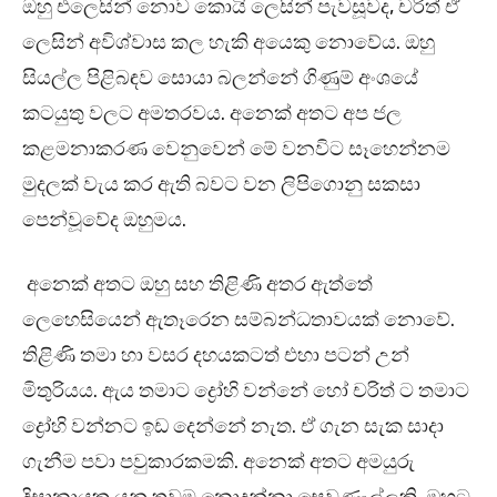
ඔහු එලෙසින් නොව කොයි ලෙසින් පැවසූවද, චරිත් ඒ
ලෙසින් අවිශ්වාස කල හැකි අයෙකු නොවේය. ඔහු
සියල්ල පිළිබඳව සොයා බලන්නේ ගිණුම් අංශයේ
කටයුතු වලට අමතරවය. අනෙක් අතට අප ජල
කළමනාකරණ වෙනුවෙන් මේ වනවිට සෑහෙන්නම
මුදලක් වැය කර ඇති බවට වන ලිපිගොනු සකසා
පෙන්වූවේද ඔහුමය.
අනෙක් අතට ඔහු සහ තිළිණි අතර ඇත්තේ
ලෙහෙසියෙන් ඇතෑරෙන සම්බන්ධතාවයක් නොවේ.
තිළිණි තමා හා වසර දහයකටත් එහා පටන් උන්
මිතුරියය. ඇය තමාට ද්‍රෝහි වන්නේ හෝ චරිත් ට තමාට
ද්‍රෝහි වන්නට ඉඩ දෙන්නේ නැත. ඒ ගැන සැක සාදා
ගැනීම පවා පවුකාරකමකි. අනෙක් අතට අමයුරු