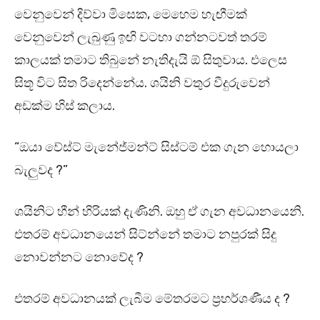
වෙනුවෙන් දිව්වා මිසෙක, මෙහෙම හැඟීමක්
වෙනුවෙන් ලැබුණු ඉඟි වටහා ගන්නටවත් තරම්
කාලයක් තමාට තිබුනේ නැතිදැයි ඕ සිතුවාය. එලෙස
සිතූ විට සිත රිදෙන්නේය. ශයිනි වතුර වීදුරුවෙන්
අඩක්ම හිස් කලාය.
“ඔයා වේස්ට් මැනේජ්මන්ට් සිස්ටම් එක ගැන හොයලා
බැලුවද ?”
ශයිනිට හීන් හිරියක් දැණිනි. ඔහු ඒ ගැන අවධානයෙනි.
එතරම් අවධානයෙන් සිට්න්නේ තමාට නපුරක් සිදු
නොවන්නට නොවේද ?
එතරම් අවධානයක් ලැබීම මේතරමට ප්‍රහර්ශණීය ද ?