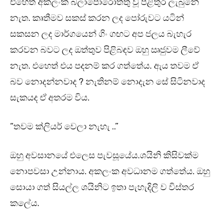
එහෙත් අකලංක බලාපොරොත්තු වූ පිළිතුර ලැබුනේ
නැත. කෘතීමව සකස් කරන ලද පෝරුවට යටින්
සකසන ලද මාර්ගයෙන් ගිං ගඟට අප ජලය බැහැර
කරවන බවට ලද ඔත්තුව පිළිබඳව ඔහු ඍජුවම ලීවේ
නැත. එහෙත් එය පදනම් කර ගත්තේය. ඇය තවම ඒ
බව නොදන්නවාද ? නැතිනම් නොදැන සේ සිටිනවාද
සැකයද ඒ අතරම විය.
“තවම ක්ලියර් වෙලා නැහැ ..”
ඔහු අවසානයේ එලෙස පැවසූයේය.ශයිනි කිසිවක්ම
නොපවසා උන්නාය. අකලංක අවධානම ගත්තේය. ඔහු
සොයා ගත් සියල්ල ශයිනිට ඉතා පැහැදිලි ව විස්තර
කලේය.