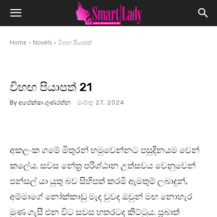
Home
Novels
විහඟ පියාපත්
විහඟ පියාපත් 21
By
අපේක්ෂා ගුණරත්න
මාර්තු 27, 2024
අකලංක ගමේ මිතුරන් හමුවෙන්නට පසුදිනයම වෙන්
කලේය. සවස නේත්‍ර පරිශ්ඨාන උත්සවය වෙනුවෙන්
පන්සල් යා යුතු බව සිහිපත් කරමි ඇමතුම් ලබාදුන්,
අම්මාගේ නෝක්කාඩු මැද වුවද ඔවුන් මඟ නොහැර
මුණ ගැසී එන විට සවස හතරටද කිට්ටුය. ප්‍රබාත්