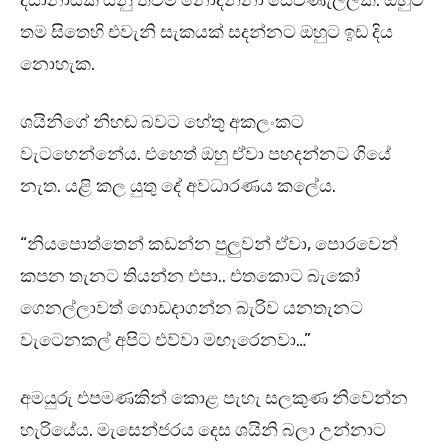
දිසානායක යනු තවම නොදන්නා සෙවණැල්ලකි. ඔහුට
තම සිතෙහි එවැනි සැකයක් සදන්නට ඔහුට ඉඩ දිය
නොහැක.
ශයිනිගේ නිහඬ බවට හේතු අකලංකට
වැටහෙන්නේය. එහෙත් ඔහු ඒවා පහදන්නට ගියේ
නැත. යළි කල යුතු දේ අවධාරණය කලේය.
“නියපොත්තෙන් කඩන්න පුලුවන් ඒවා, පොරවෙන්
කපන තැනට තියන්න එපා.. එතකොට බැකෝ
ගෙනල්ලාවත් ගොඩදාගන්න බැරිව යනතැනට
වැටෙනකල් අපිට එව්වා මඟෑරෙනවා…”
අමයුරු එපමණකින් කොළ පැහැ සලකුණ නිවෙන්න
හැරියේය. මැසෙන්ජරය දෙස ශයිනි බලා උන්නාට