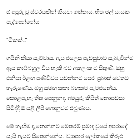
ඕ අපූරු වූ ස්වරයකින් කියවා ගත්තාය. හිත මල් යායක
පැද්දෙන්නේය.
“ටිකක්…”
ශයිනි කියා යැව්වාය. ඇය එලෙස පැවසුවාට සැබැවින්ම
ඇය කාර්‍යබහුල විය හැකි බව අකලංක ට සිතුණි. ඔහු
එනිසා ඊළඟ පණිවිඩය යවන්නට පෙර ප්‍රබාත් වෙතට
හැරුණේය. ඔහු සමඟ කතා බහකට පැටළුනේය.
කොළපැහැ තිත පෙනුනද, අමයුරු කිසිත් නොපවසා
සිටිද්දී ඕ යළි ලිපි ගොනුවට එබුණාය.
මේ හැඟීම දැනෙන්නට මෙතරම් ප්‍රමාද වූයේ අපරාදේ
යැයි ඇයට සිතෙන්නේය. ව්‍යාපාර ලෝකයේ කිරුළු