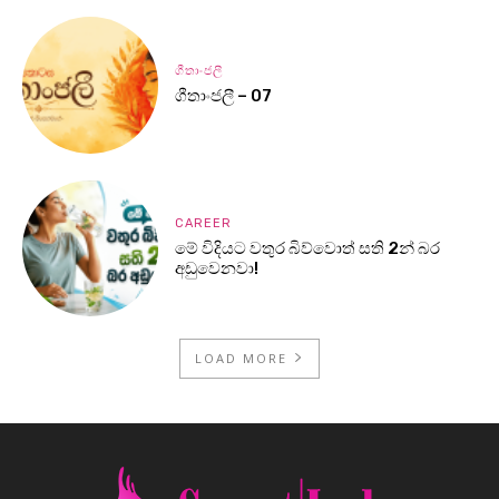
ගීතාංජලී
ගීතාංජලී – 07
CAREER
මේ විදියට වතුර බිව්වොත් සති 2න් බර
අඩුවෙනවා!
LOAD MORE