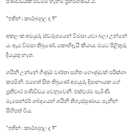
පණිවිඩයක් එවීමේ හැඟීම ප්‍රහර්ශණීය ය.
“ඉතින් ; කාර්‍යබහුල ද ?”
අකලංක අමයුරු ස්වරූපයෙන් විමසා යවා බලා උන්නේ
ය. ඇය විමසා තිබුණේ, කොහිදැයි කියාය. එයට පිළිතුරු
දියයුතු නැත.
ශයිනි උන්නේ ගිණුම් වාර්තා සහිත ගොණුවක් පරික්ශා
කරමිනි. එහෙත් සිත තිබුණේ අමයුරු දිසානායක ගේ
ප්‍රතිචාර පණිවිඩය වෙනුවෙනි. එක්වරම පැමිණි
මැසෙන්ජර් ශබ්දයෙන් ශයිනි තිගැස්සුණාය. සැනින්
සිහිපත් විය.
“ඉතින් ; කාර්‍යබහුල ද ?”