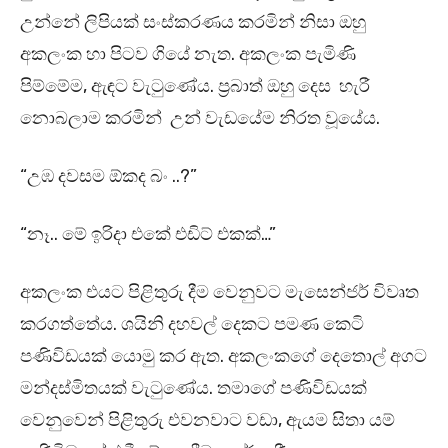
උන්නේ ලිපියක් සංස්කරණය කරමින් නිසා ඔහු
අකලංක හා පිටව ගියේ නැත. අකලංක පැමිණි
පිම්මේම, ඇඳට වැටුණේය. ප්‍රබාත් ඔහු දෙස හැරී
නොබලාම කරමින් උන් වැඩයේම නිරත වූයේය.
“උඹ දවසම ඕකද බං ..?”
“නෑ.. මේ ඉරිදා එකේ එඩිට් එකක්…”
අකලංක එයට පිළිතුරු දීම වෙනුවට මැසෙන්ජර් විවෘත
කරගත්තේය. ශයිනි දහවල් දෙකට පමණ කෙටි
පණිවිඩයක් යොමු කර ඇත. අකලංකගේ දෙතොල් අගට
මන්දස්මිතයක් වැටුණේය. තමාගේ පණිවිඩයක්
වෙනුවෙන් පිළිතුරු එවනවාට වඩා, ඇයම සිතා යම්