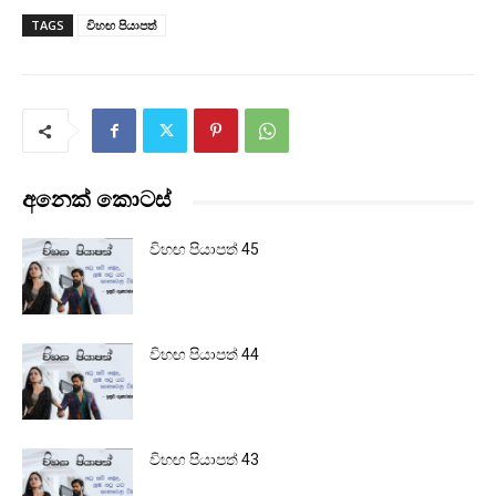
TAGS
විහඟ පියාපත්
අනෙක් කොටස්
විහඟ පියාපත් 45
විහඟ පියාපත් 44
විහඟ පියාපත් 43