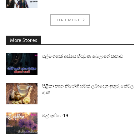
LOAD MORE
More Stories
එල්ම් ගහක් අස්සෙ හිරවුණ බෙලාගේ කතාව
පිළිකා නසා නිරෝගී සමක් ලබාදෙන ඉඟුරු තේවල
ගුණ
මල් තුහින -19