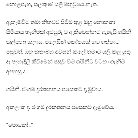
කොළපැහැ සලකුණ යලි මතුවූයෙ නැත.
ඇතැම්විට තමා නිහඬව සිටීම තුළ ඔහු නොතකා
සිටියාය හැඟීමක් අමයුරු ට ඇතිවෙන්නට ඇතැයි ශයිනි
කල්පනා කලාය. එලෙසින් කෝපයක් හට ගත්තාට
පසුවත්, ඔහු කතාබහ අවසන් කලේ තමාට යලි කල යුතු
දෑ පැහැදිලි කිරීමෙන් පසුව් වීම ශයිනිට වටහා ගැනීම
අපහසුය.
ශයිනි, ජංගම දුරකතනය පසෙකට දැමුවාය.
අකලංක ද, ජංගම දුරකතනය පසෙකට දැමුවේය.
“මොකෝ…”