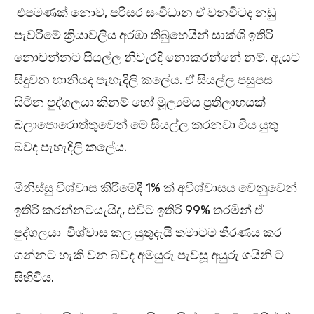
එපමණක් නොව, පරිසර සංවිධාන ඒ වනවිටද නඩු
පැවරීමේ ක්‍රියාවලිය අරඹා තිබුහෙයින් සාක්ශි ඉතිරි
නොවන්නට සියල්ල නිවැරදි නොකරන්නේ නම්, ඇයට
සිදුවන හානියද පැහැදිලි කලේය. ඒ සියල්ල පසුපස
සිටින පුද්ගලයා කිනම් හෝ මූල්‍යමය ප්‍රතිලාභයක්
බලාපොරොත්තුවෙන් මේ සියල්ල කරනවා විය යුතු
බවද පැහැදිලි කලේය.
මිනිස්සු විශ්වාස කිරීමේදී 1% ක් අවිශ්වාසය වෙනුවෙන්
ඉතිරි කරන්නටයැයිද, එවිට ඉතිරි 99% තරමින් ඒ
පුද්ගලයා විශ්වාස කල යුතුදැයි තමාටම තීරණය කර
ගන්නට හැකි වන බවද අමයුරු පැවසූ අයුරු ශයිනි ට
සිහිවිය.