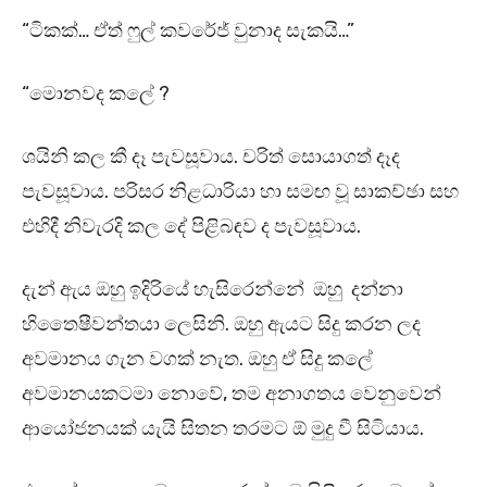
“ටිකක්… ඒත් ෆුල් කවරේජ් වුනාද සැකයි…”
“මොනවද කලේ ?
ශයිනි කල කී දෑ පැවසූවාය. චරිත් සොයාගත් දෑද
පැවසූවාය. පරිසර නිළධාරියා හා සමඟ වූ සාකච්ඡා සහ
එහිදී නිවැරදි කල දේ පිළිබඳව ද පැවසූවාය.
දැන් ඇය ඔහු ඉදිරියේ හැසිරෙන්නේ ඔහු දන්නා
හිතෛෂීවන්තයා ලෙසිනි. ඔහු ඇයට සිදු කරන ලද
අවමානය ගැන වගක් නැත. ඔහු ඒ සිදු කලේ
අවමානයකටමා නොවේ, තම අනාගතය වෙනුවෙන්
ආයෝජනයක් යැයි සිතන තරමට ඕ මුදු වී සිටියාය.