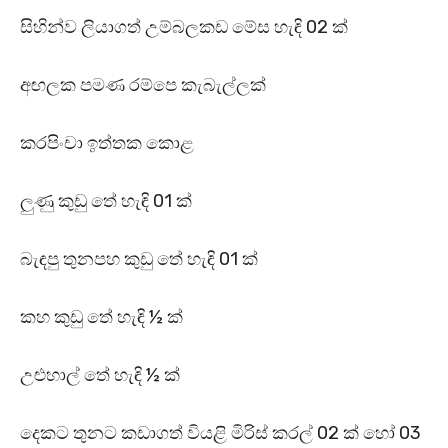
සිහින්ව ලියාගත් උම්බලකඩ මේස හැඳි 02 ක්
අඟලක පමණ රම්පෙ කැබැල්ලක්
කරපිංචා ඉත්තක කොළ
ලුණු කුඩු තේ හැඳි 01 ක්
බැඳපු තුනපහ කුඩු තේ හැඳි 01 ක්
කහ කුඩු තේ හැඳි ½ ක්
උළුහාල් තේ හැඳි ½ ක්
දෙකට තුනට කඩාගත් වියළි මිරිස් කරල් 02 ක් හෝ 03