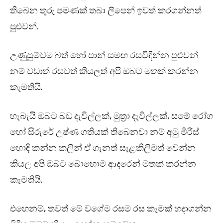
තිබෙන තුරු පමණක් තබා ලිපෙන් ඉවත් කරගන්නත්
පුළුවන්.
උණුසුම්වම බත් හෝ පාන් සමඟ රසවිඳින්න පුළුවන්
නම් වඩාත් රසවත් කියලත් අපි ඔබට මතක් කරන්න
කැමතියි.
හැබැයි ඔබට බඩ දැවිල්ලක්, මුත්‍රා දැවිල්ලක්, සමේ රෝග
හෝ සිරුරේ උෂ්ණ ගතියක් තිබෙනවා නම් අමු මිරිස්
හොඳි කන්න කලින් ඒ ගැනත් සැළකිලිමත් වෙන්න
කියල අපි ඔබට බොහොම ආදරෙන් මතක් කරන්න
කැමතියි.
එහෙනම්, තවත් මේ වගේම රසම රස කෑමක් හදාගන්න