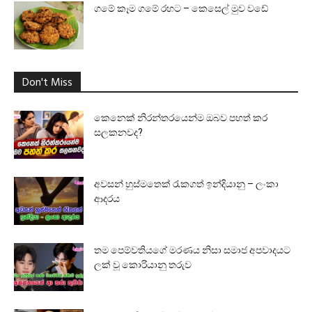
ගමේ කෑම ගමේ රහට – කෙසෙල් මුව වඩේ
Don't Miss
කෙනෙක් නිරන්තරයෙන්ම ඔබව පහත් කර
සලකනවද?
අවසන් හුස්මතෙක් රැකගත් ඉන්දියානු – ලංකා
ආදරය
තම පෙම්වතියගේ මරණය නිසා සමාජ අපවාදයට
ලක් වූ කොරියානු තරුව