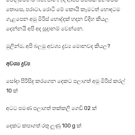
තොසෙ, පරාටා, රොටී මේ කොයි කෑමටත් හොඳටම
ගැළපෙන අමු මිරිස් හොද්දක් හදන විදිහ කියල
දෙන්නයි අපි අද සූදානම් වෙන්නෙ.
මුලින්ම, අපි බලමු අවශ්‍ය ද්‍රව්‍ය මොනවද කියල?
අවශ්‍ය ද්‍රව්‍ය
සෝදා පිරිසිදු කරගෙන දෙකට පලාගත් අමු මිරිස් කරල්
10 ක්
අටට පමණ පලාගත් තක්කලි ගෙඩි 02 ක්
දෙකට කපාගත් රතු ලූණු 100 g ක්