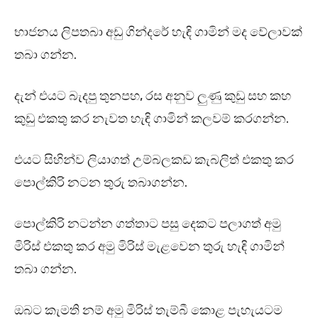
භාජනය ලිපතබා අඩු ගින්දරේ හැඳි ගාමින් මද වේලාවක්
තබා ගන්න.
දැන් එයට බැදපු තුනපහ, රස අනුව ලුණු කුඩු සහ කහ
කුඩු එකතු කර නැවත හැඳි ගාමින් කලවම් කරගන්න.
එයට සිහින්ව ලියාගත් උම්බලකඩ කැබලිත් එකතු කර
පොල්කිරි නටන තුරු තබාගන්න.
පොල්කිරි නටන්න ගත්තාට පසු දෙකට පලාගත් අමු
මිරිස් එකතු කර අමු මිරිස් මැළවෙන තුරු හැඳි ගාමින්
තබා ගන්න.
ඔබට කැමති නම් අමු මිරිස් තැම්බී කොළ පැහැයටම