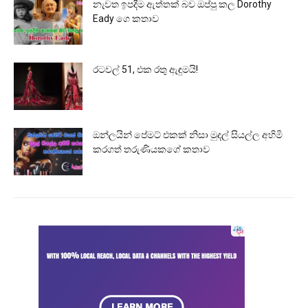
නැවත ඉපදීම ඇත්තක් බව ඔප්පු කල Dorothy
Eady ගෙ කතාව
රටවල් 51, එක රතු ඇඳුමයි!
ඔන්ලයින් පේමට් එකක් නිසා මුදල් සියල්ල අහිමි
කරගත් තරුණියකගේ කතාව