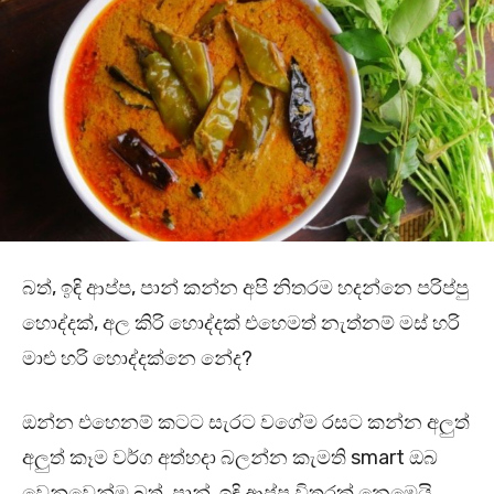
බත්, ඉඳි ආප්ප, පාන් කන්න අපි නිතරම හදන්නෙ පරිප්පු
හොද්දක්, අල කිරි හොද්දක් එහෙමත් නැත්නම් මස් හරි
මාළු හරි හොද්දක්නෙ නේද?
ඔන්න එහෙනම් කටට සැරට වගේම රසට කන්න අලුත්
අලුත් කෑම වර්ග අත්හදා බලන්න කැමති smart ඔබ
වෙනුවෙන්ම බත්, පාන්, ඉඳි ආප්ප විතරක් නෙමෙයි