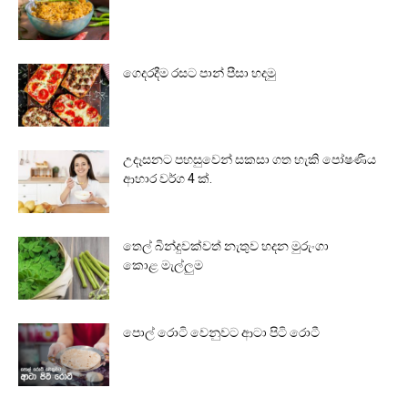
ගෙදරදීම රසට පාන් පීසා හදමු
උදෑසනට පහසුවෙන් සකසා ගත හැකි පෝෂණීය
ආහාර වර්ග 4 ක්.
තෙල් බින්දුවක්වත් නැතුව හදන මුරුංගා
කොළ මැල්ලුම
පොල් රොටි වෙනුවට ආටා පිටි රොටී