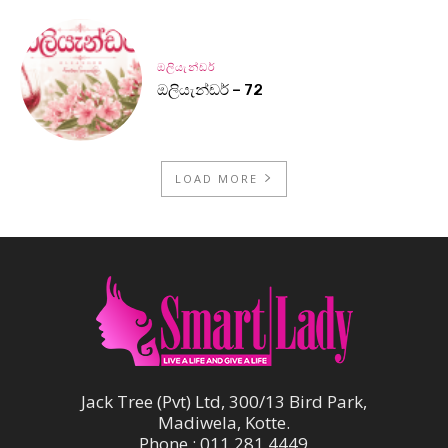
ඔලියැන්ඩර්
ඔලියැන්ඩර් – 72
LOAD MORE
Jack Tree (Pvt) Ltd, 300/13 Bird Park,
Madiwela, Kotte.
Phone : 011 281 4449