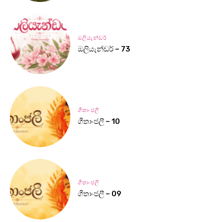
ඔලියැන්ඩර්
ඔලියැන්ඩර් – 73
ගීතාංජලී
ගීතාංජලී – 10
ගීතාංජලී
ගීතාංජලී – 09