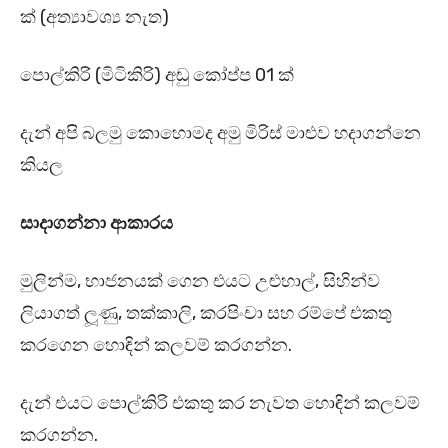
ක් (අත්‍යාවශ්‍ය නැත)
පොල්කිරි (මිටිකිරි) අඬු කෝප්ප 01 ක්
දැන් අපි බලමු කොහොමද අමු මිරිස් මාළුව හදාගන්නෙ
කියල
සාදාගන්නා ආකාරය
මුලින්ම, භාජනයක් ගෙන එයට උළුහාල්, සිහින්ව
ලියාගත් ලූණු, තක්කාලි, කරපිංචා සහ රම්පේ එකතු
කරගෙන හොඳින් කලවම් කරගන්න.
දැන් එයට පොල්කිරි එකතු කර නැවත හොඳින් කලවම්
කරගන්න.