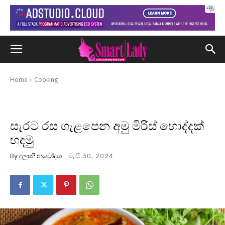
Home
Cooking
සැරට රස ගැළපෙන අමු මිරිස් හොද්දක්
හදමු
By
දුලානි නවෝද්‍යා
මැයි 30, 2024