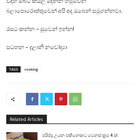
විදිහ ඔබට කියල දෙන්න හමුවෙන
බලාපොරොත්තුවෙන් අපි අද ඔබෙන් සමුගන්නවා.
රසට කන්න – සුවෙන් ඉන්න!
සටහන – දුලානි නවෝද්‍යා
TAGS
cooking
Related Articles
පරිප්පු උයන එකිනෙකට වෙනස් ක්‍රම 4 ක්.