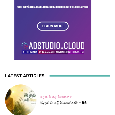
LATEST ARTICLES
මලක් වී යළි පිපෙන්නම්
මලක් වී යළි පිපෙන්නම් – 56