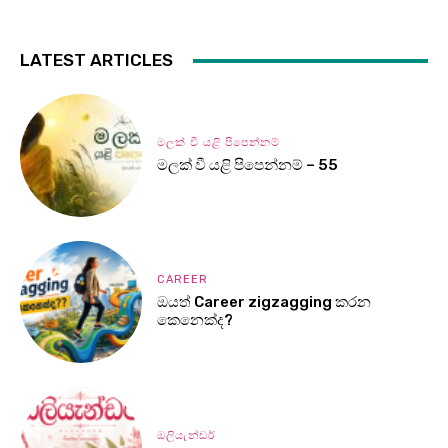
LATEST ARTICLES
මලක් වී යළි පිපෙන්නම්
මලක් වී යළි පිපෙන්නම් – 55
CAREER
ඔයත් Career zigzagging කරන
කෙනෙක්ද?
ඔලියැන්ඩර්