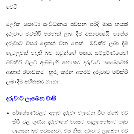
වේවි.
ලෝක සෞඛ්‍ය සංවිධානය පවසන පරිදි මාස හයක්
දරුවාට මව්කිරි පමනක් ලබා දීම අත්‍යවශ්‍යයි. එසේම
දරුවාට වසර දෙකක් වන තෙක් මව්කිරි ලබා දීම
ගැටලුවක් නැති බව ඔවුන්ගේ මතය. සම්පූර්ණයෙන්
මව්කිරි වලට ඇබ්බැහි නොකර දරුවාව සෞඛ්‍යමත්
ආහාර රටාවකට හුරු කරන අතරම දරුවාට මව්කිරි
ලබා දීම අහිතකර නැහැ.
දරුවාට ලැබෙන වාසි
පර්යේෂණවලට අනුව දරුවා වැඩෙන විට ඔබේ මව්
කිරි වල ගුණය දරුවාගේ වයසට ගැළපෙන්නට හැඩ
ගැසෙන බව පවසනවා. එම නිසා දරුවාට ලැබෙන මව්