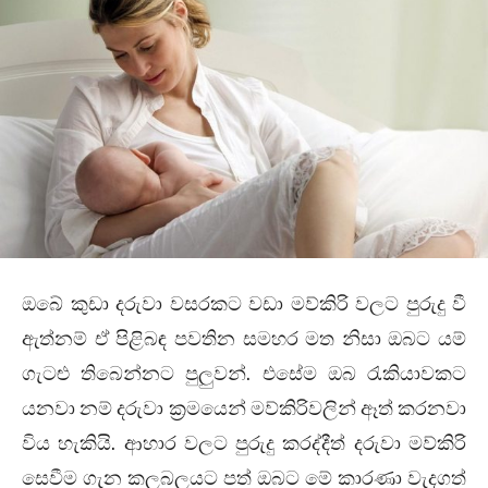
ඔබේ කුඩා දරුවා වසරකට වඩා මව්කිරි වලට පුරුදු වී
ඇත්නම් ඒ පිළිබඳ පවතින සමහර මත නිසා ඔබට යම්
ගැටළු තිබෙන්නට පුලුවන්. එසේම ඔබ රැකියාවකට
යනවා නම් දරුවා ක්‍රමයෙන් මව්කිරිවලින් ඈත් කරනවා
විය හැකියි. ආහාර වලට පුරුදු කරද්දීත් දරුවා මව්කිරි
සෙවීම ගැන කලබලයට පත් ඔබට මේ කාරණා වැදගත්