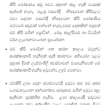
කිරි පෝෂණය අඩු බවට සඳහන් කළ හැකි වයසක්
ඇත්තේ නැහැ. පළමු වසරේදී නිපදවෙන කිරිවලට
වඩා දෙවන වසරේදී නිපදවෙන කිරි පෝෂණීය
මට්ටමේ අඩුවක් වන්නේ නැහැ.වසර දෙකකින් පසුවත්
මව් කිරි මගින් ප්‍රෝටීන් , මේද, කැල්සියම් හා විටමින්
වර්ග ලැබෙනවා.බෙන ප්‍රයෝජන.
මව් කිරි බොමින් ගත කරන කාලය ඔවුන්ට
ආරක්ෂාකාරී හැඟීමක් ඇති කරනවා. අභියෝග වලට
මුහුණ දීමත් ලැජ්ජාශීලි අවස්ථාවන් ජයගැනීමටත් මේ
ආරක්ෂාකාරී හැඟීම දරුවන්ට උදව් වෙනවා.
මව්කිරි ලබා දෙන අවස්ථාවේදී දරුවා සහ මව අතර
ගොඞනැගෙන අන්නෝන්‍ය සබදතාව මගින් දරුවා තුල
ඇතිවන සුරක්ශිත හැගීම, ළමා කාලයේදී දරුවාට
ලැබෙන නව අත්දැකීම් වලට හොඳින් මුහුණ දීමට