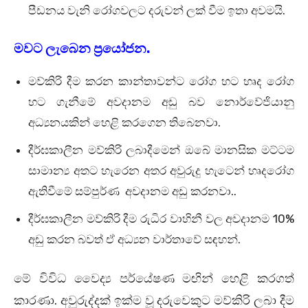
පීඩනය වැනි රෝගවලට දරුවන් ලක් වීම ඉතා අවමයි.
මවට ලැබෙන ප්‍රයෝජන.
මව්කිරි දීම කරන කාන්තාවන්ට රෝග හට හෘද රෝග
හට ගැනීමේ අවදානම අඩු බව නොර්වේජියානු
අධ්‍යනයකින් හෙළි කරගෙන තිබෙනවා.
දීර්ඝකාලීන මව්කිරි ලබාදීමෙන් ඔබේ මානසික මට්ටම
සාමාන්‍ය අතට හැරෙන අතර අවුරුදු හැටෙන් හෘදරෝග
ඇතිවීමේ සම්පුර්ණ අවදානම අඩු කරනවා..
දීර්ඝකාලීන මව්කිරි දීම රුධිර වාහිනී වල අවදානම 10%
අඩු කරන බවත් ඒ අධ්‍යන වාර්තාවේ සඳහන්.
මේ විවිධ වෛද්‍ය පර්යේෂණ මඟින් හෙළි කරගත්
කාරණා. අවුරුද්දක් ඉක්ම වූ දරුවෙකුට මව්කිරි ලබා දීම