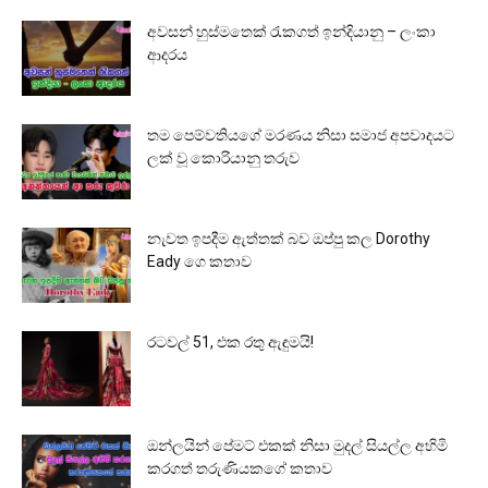
අවසන් හුස්මතෙක් රැකගත් ඉන්දියානු – ලංකා
ආදරය
තම පෙම්වතියගේ මරණය නිසා සමාජ අපවාදයට
ලක් වූ කොරියානු තරුව
නැවත ඉපදීම ඇත්තක් බව ඔප්පු කල Dorothy
Eady ගෙ කතාව
රටවල් 51, එක රතු ඇඳුමයි!
ඔන්ලයින් පේමට් එකක් නිසා මුදල් සියල්ල අහිමි
කරගත් තරුණියකගේ කතාව