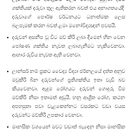
ශක්තියක් දරුවා තුල ඇතිකරන බවත් එය අනාගතයේදී
දරුවාගේ පෞර්ෂ වර්ධනයට ධනාත්මක ලෙස
බලපෑමක් කරන බවත් ළමා මනෝවිද්‍යඥන් පවසයි.
දරුවන් අසනීප වූ විට මව් කිරි ලබා දීමෙන් හීන වෙන
පෝෂණ ශක්තිය නැවත ලබාගැනීමට හැකිවෙනවා.
ආහාර රුචිය නැවත ඇති වෙනවා.
ලාන්සර් නම් ප්‍රකට වෛද්‍ය විද්‍යා ජර්නලයේ දත්ත අනුව
මවුකිරි බින දරුවන්ගේ ප්‍රතිශක්තිය ඉතා වැඩි බව
කියවෙනවා. ඇදුම රෝගයට දරුවන් ගොදුරු වීම
මව්කිරි නිසා ඉතාමත් අඩුයි. හනු ආශ්‍රිත රෝග, කථන
අපහසුතා පවා වැළකෙන්නට වසරකට වඩා වයස
දරුවන්ට මව්කිරි උපකාර වෙනවා.
මානසික වශයෙන් මවට වඩාත් බැඳෙන නිසා මානසික