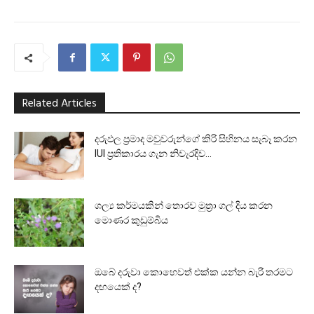
Related Articles
දරුඵල ප්‍රමාද මවුවරුන්ගේ කිරි සිහිනය සැබෑ කරන
IUI ප්‍රතිකාරය ගැන නිවැරදිව...
ශල්‍ය කර්මයකින් තොරව මුත්‍රා ගල් දිය කරන
මොණර කුඩුම්බිය
ඔබේ දරුවා කොහෙවත් එක්ක යන්න බැරි තරමට
දඟයෙක් ද?