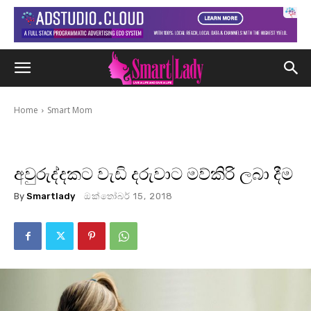
Home
Smart Mom
අවුරුද්දකට වැඩි දරුවාට මව්කිරි ලබා දීම
By
Smartlady
ඔක්තෝබර් 15, 2018