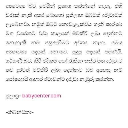
අත්‍යවශ්‍ය බව මෙයින් ප්‍රකාශ කරන්නේ නැහැ. එහි
වරදක් නැති අතර බොහෝ ප්‍රතිලාභ ඔබටත් දරුවාටත්
ලැබෙනවා. නමුත් ඔබට නොවැළැක්විය හැකි කාරණා
මත වසරකට වඩා කාලයක් මව්කිරි ලබා දෙන්නට
නොහැකි නම් පසුතැවීමට අවශ්‍ය නැහැ. මෙය
අත්‍යාවශ්‍ය දෙයක් නොවේ. සුදුසු දෙයක් පමණයි.
ගර්භණී බව, කිරි මදිකම හෝ රැකියා තත්ව මත දරුවාට
තව දුරටත් මව්කිරි ලබා දෙන්නට ඔබ අපහසු නම්
පෝෂ්‍යදායි ආහාර රටාවන්ට දරුවා නැඹුරු කරන්න.
මූලාශ්‍ර-
babycenter.com
-නිබන්ධිකා-