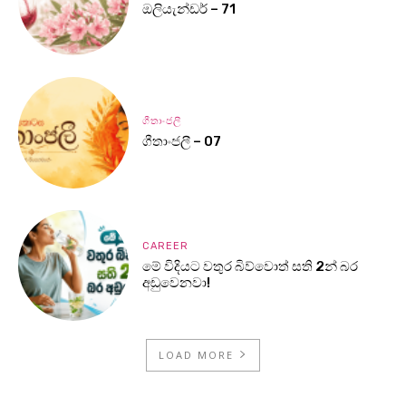
ඔලියැන්ඩර් – 71
ගීතාංජලී
ගීතාංජලී – 07
CAREER
මේ විදියට වතුර බිව්වොත් සති 2න් බර
අඩුවෙනවා!
LOAD MORE