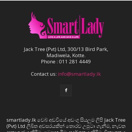
Jack Tree (Pvt) Ltd, 300/13 Bird Park,
Madiwela, Kotte.
Phone : 011 281 4449
Contact us:
info@smartlady.lk
smartlady.lk වෙබ් අඩවියේ අඩංගු සියලුම ලිපි Jack Tree
(Pvt) Ltd ලිඛිත අවසරයකින් තොරව උපුටා ගැනීම, නැවත