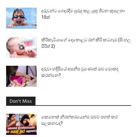
දරුවන්ට ගෙදරදීම පුරුදු කළ යුතු ජීවන කුසලතා
10ක්
කිරිකැටියාගේ දෙතොළට රන් කිරි කටගෑම (සිංහල
සිරිත් 2)
දරුවා හදිසියේ අසනීප වුණොත් ඔබ මොකද
කරන්නෙ?
Don't Miss
කෙනෙක් නිරන්තරයෙන්ම ඔබව පහත් කර
සලකනවද?