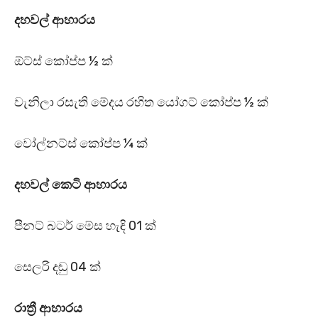
දහවල් ආහාරය
ඕට්ස් කෝප්ප ½ ක්
වැනිලා රසැති මේදය රහිත යෝගට් කෝප්ප ½ ක්
වෝල්නට්ස් කෝප්ප ¼ ක්
දහවල් කෙටි ආහාරය
පීනට් බටර් මේස හැඳි 01 ක්
සෙලරි දඬු 04 ක්
රාත්‍රී ආහාරය