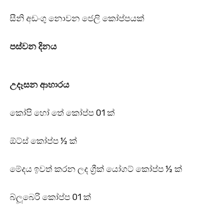
සීනි අඩංගු නොවන ජෙලි කෝප්පයක්
පස්වන දිනය
උදෑසන ආහාරය
කෝපි හෝ තේ කෝප්ප 01 ක්
ඕට්ස් කෝප්ප ½ ක්
මේදය ඉවත් කරන ලද ග්‍රීක් යෝගට් කෝප්ප ½ ක්
බ්ලූබෙරි කෝප්ප 01 ක්