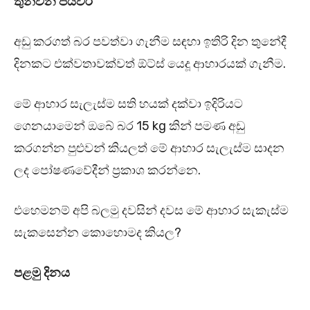
තුන්වන පියවර
අඩු කරගත් බර පවත්වා ගැනීම සඳහා ඉතිරි දින තුනේදී
දිනකට එක්වතාවක්වත් ඕට්ස් යෙදූ ආහාරයක් ගැනීම.
මේ ආහාර සැලැස්ම සති හයක් දක්වා ඉදිරියට
ගෙනයාමෙන් ඔබේ බර 15 kg කින් පමණ අඩු
කරගන්න පුළුවන් කියලත් මේ ආහාර සැලැස්ම සාදන
ලද පෝෂණවේදීන් ප්‍රකාශ කරන්නෙ.
එහෙමනම් අපි බලමු දවසින් දවස මේ ආහාර සැකැස්ම
සැකසෙන්න කොහොමද කියල?
පළමු දිනය