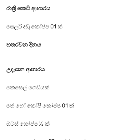
රාත්‍රී කෙටි ආහාරය
සෙලරි දඬු කෝප්ප 01 ක්
හතරවන දිනය
උදෑසන ආහාරය
කෙසෙල් ගෙඩියක්
තේ හෝ කෝපි කෝප්ප 01 ක්
ඕට්ස් කෝප්ප ½ ක්