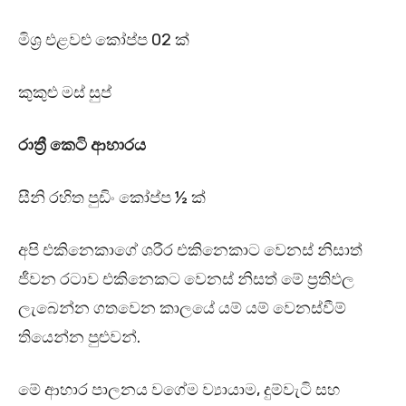
මිශ්‍ර එළවළු කෝප්ප 02 ක්
කුකුළු මස් සුප්
රාත්‍රී කෙටි ආහාරය
සීනි රහිත පුඩිං කෝප්ප ½ ක්
අපි එකිනෙකාගේ ශරීර එකිනෙකාට වෙනස් නිසාත්
ජීවන රටාව එකිනෙකට වෙනස් නිසත් මේ ප්‍රතිඵල
ලැබෙන්න ගතවෙන කාලයේ යම් යම් වෙනස්වීම්
තියෙන්න පුළුවන්.
මේ ආහාර පාලනය වගේම ව්‍යායාම, දුම්වැටි සහ