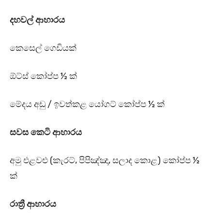
දහවල් ආහාරය
කෙසෙල් ගෙඩියක්
ඕට්ස් කෝප්ප ½ ක්
මේදය අඩු / ඉවත්කළ යෝගට් කෝප්ප ½ ක්
සවස කෙටි ආහාරය
අමු එළවළු (කැරට්, පිපිඤ්ඤා, සලාද කොළ) කෝප්ප ½
ක්
රාත්‍රී ආහාරය