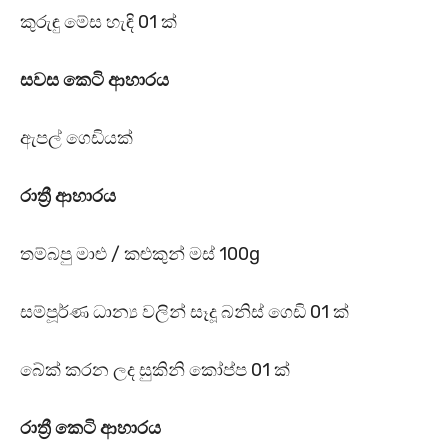
කුරුඳු මේස හැඳි 01 ක්
සවස කෙටි ආහාරය
ඇපල් ගෙඩියක්
රාත්‍රී ආහාරය
තම්බපු මාළු / කළුකුන් මස් 100g
සම්පූර්ණ ධාන්‍ය වලින් සෑදූ බනිස් ගෙඩි 01 ක්
බේක් කරන ලද සුකිනි කෝප්ප 01 ක්
රාත්‍රී කෙටි ආහාරය