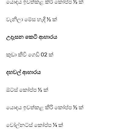
යොදය ඉවත්කළ කිරි කෝප්ප ½ ක්
වැනිලා මේස හැඳි ½ ක්
උදෑසන කෙටි ආහාරය
කුඩා කිවි ගෙඩි 02 ක්
දහවල් ආහාරය
ඕට්ස් කෝප්ප ½ ක්
යොදය ඉවත්කළ කිරි කෝප්ප ½ ක්
වෝල්නට්ස් කෝප්ප ¼ ක්