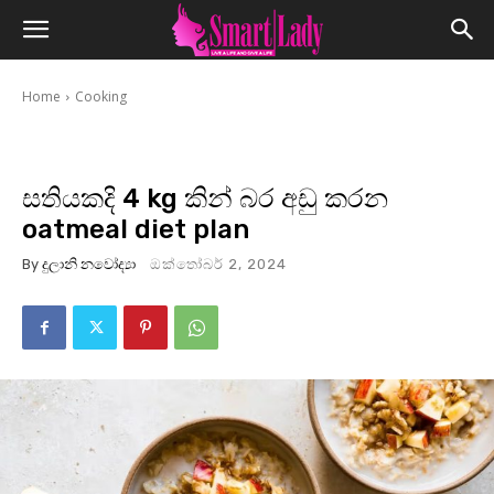
Home
Cooking
සතියකදි 4 kg කින් බර අඩු කරන
oatmeal diet plan
By
දුලානි නවෝද්‍යා
ඔක්තෝබර් 2, 2024