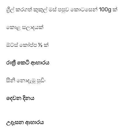
ග්‍රිල් කරගත් කුකුල් මස් පපුව කොටසෙන් 100g ක්
කොළ සලාදයක්
ඕට්ස් කෝප්ප ½ ක්
රාත්‍රී කෙටි ආහාරය
සීනි නොදැමූ පුඩිං
දෙවන දිනය
උදෑසන ආහාරය