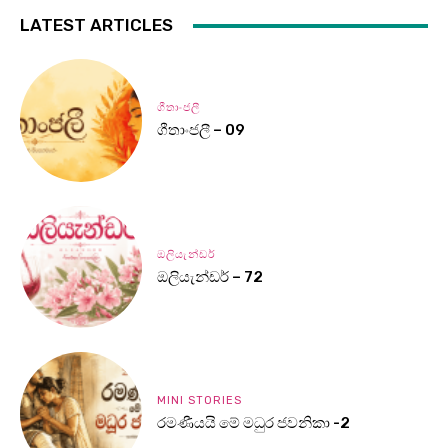
LATEST ARTICLES
ගීතාංජලී
ගීතාංජලී – 09
ඔලියැන්ඩර්
ඔලියැන්ඩර් – 72
MINI STORIES
රමණීයයි මේ මධුර ජවනිකා -2