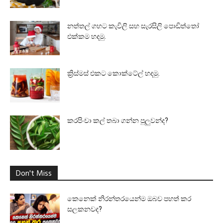
නත්තල් ගහට කැවිලි සහ සැරසිලි පොඩිත්තෝ
එක්කම හදමු.
ක්‍රිස්මස් එකට කොක්ටේල් හදමු.
කරපිංචා කල් තබා ගන්න පුලුවන්ද?
Don't Miss
කෙනෙක් නිරන්තරයෙන්ම ඔබව පහත් කර
සලකනවද?