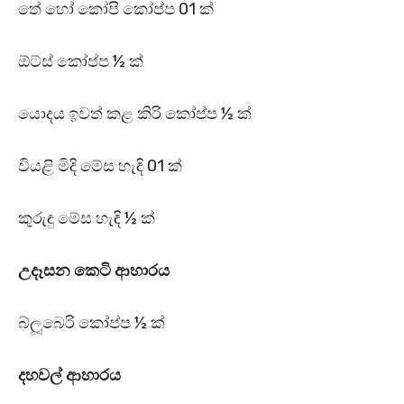
තේ හෝ කෝපි කෝප්ප 01 ක්
ඕට්ස් කෝප්ප ½ ක්
යොදය ඉවත් කළ කිරි කෝප්ප ½ ක්
වියළි මිදි මේස හැඳි 01 ක්
කුරුඳු මේස හැඳි ½ ක්
උදෑසන කෙටි ආහාරය
බ්ලූබෙරි කෝප්ප ½ ක්
දහවල් ආහාරය