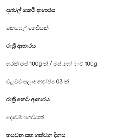
දහවල් කෙටි ආහාරය
කෙසෙල් ගෙඩියක්
රාත්‍රී ආහාරය
හරක් මස් 100g ක් / මස් හෝ මාළු 100g
එළවළු සලාද කෝප්ප 03 ක්
රාත්‍රී කෙටි ආහාරය
දොඩම් ගෙඩියක්
හයවන සහ හත්වන දිනය