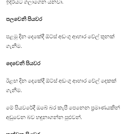
ඉදිරියට ගලාගෙන යනවා.
පලවෙනි පියවර
පළමු දින දෙකේදී ඕට්ස් අඩංගු ආහාර වේල් තුනක්
ගැනීම.
දෙවෙනි පියවර
ඊළඟ දින දෙකේදී ඕට්ස් අඩංගු ආහාර වේල් දෙකක්
ගැනීම.
මේ පියවරේදී ඔබේ බර කැපී පෙනෙන ප්‍රමාණයකින්
අඩුවෙන බව හඳුනාගන්න පුළුවන්.