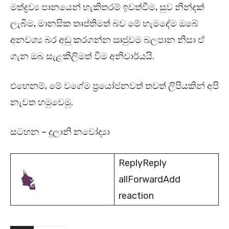
මත්ද්‍රව්‍ය පානයෙන් හැකිතරම් ඉවත්වීම, සුව නින්දක්
ලැබීම, මානසික තෘප්තිමත් බව මේ හැමදේම ඔබේ
අනවශ්‍ය බර අඩු කරගන්න ඍජුවම බලපාන නිසා ඒ
ගැන ඔබ සැළකිලිමත් වීම අනිවාර්යයි.
එහෙනම්, මේ වගේම ප්‍රයෝජනවත් තවත් ලිපියකින් අපි
නැවත හමුවෙමු.
සටහන – දුලානි නවෝද්‍යා
ReplyReply
allForwardAdd
reaction