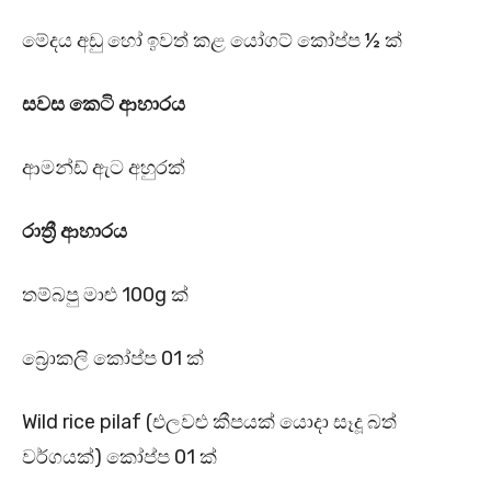
මේදය අඩු හෝ ඉවත් කළ යෝගට් කෝප්ප ½ ක්
සවස කෙටි ආහාරය
ආමන්ඩ් ඇට අහුරක්
රාත්‍රී ආහාරය
තම්බපු මාළු 100g ක්
බ්‍රොකලි කෝප්ප 01 ක්
Wild rice pilaf (එලවළු කීපයක් යොදා සෑදූ බත්
වර්ගයක්) කෝප්ප 01 ක්