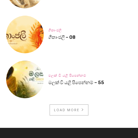
ගීතාංජලී
ගීතාංජලී – 08
මලක් වී යළි පිපෙන්නම්
මලක් වී යළි පිපෙන්නම් – 55
LOAD MORE