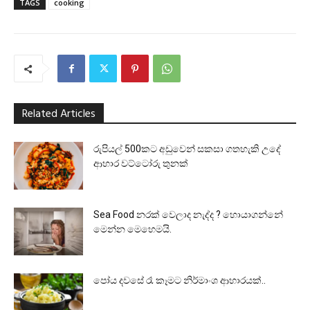
TAGS
cooking
Related Articles
රුපියල් 500කට අඩුවෙන් සකසා ගතහැකි උදේ
ආහාර වට්ටෝරු තුනක්
Sea Food නරක් වෙලාද නැද්ද ? හොයාගන්නේ
මෙන්න මෙහෙමයි.
පෝය දවසේ රෑ කෑමට නිර්මාංශ ආහාරයක්..