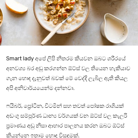
Smart lady අපේ ලිපි නිතරම කියවන ඔබට ශරීරයේ
අනවශ්‍ය බර අඩු කරගන්න ඕට්ස් වල තියෙන හැකියාව
ගැන හොඳ දැනුවත් බවක් මේ වෙද්දි ලැබිල ඇති කියල
අපි අනිවාර්යයෙන්ම දන්නවා.
ෆයිබර්, ප්‍රෝටීන, විටමින් සහ තවත් පෝෂක රාශියක්
අඩංගු සම්පූර්ණ ධාන්‍ය වර්ගයක් වන ඕට්ස් වල කැලරි
ප්‍රමාණය අඩු නිසා ආහාර පාලනය කරන ඔබට ඕට්ස්
කියන්නෙ ඉතාම හොඳ විසඳුමක්.