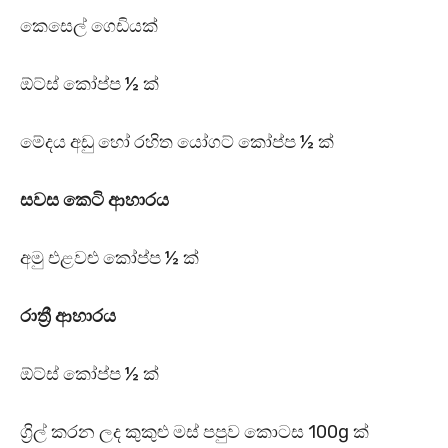
කෙසෙල් ගෙඩියක්
ඕට්ස් කෝප්ප ½ ක්
මේදය අඩු හෝ රහිත යෝගට් කෝප්ප ½ ක්
සවස කෙටි ආහාරය
අමු එළවළු කෝප්ප ½ ක්
රාත්‍රී ආහාරය
ඕට්ස් කෝප්ප ½ ක්
ග්‍රිල් කරන ලද කුකුළු මස් පපුව කොටස 100g ක්