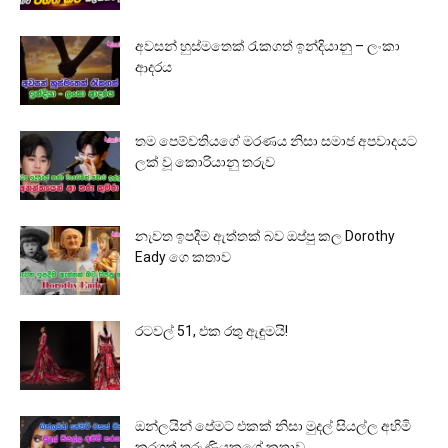
අවසන් හුස්මතෙක් රැකගත් ඉන්දියානු – ලංකා
ආදරය
තම පෙම්වතියගේ මරණය නිසා සමාජ අපවාදයට
ලක් වූ කොරියානු තරුව
නැවත ඉපදීම ඇත්තක් බව ඔප්පු කල Dorothy
Eady ගෙ කතාව
රටවල් 51, එක රතු ඇඳුමයි!
ඔන්ලයින් පේමට් එකක් නිසා මුදල් සියල්ල අහිමි
කරගත් තරුණියකගේ කතාව