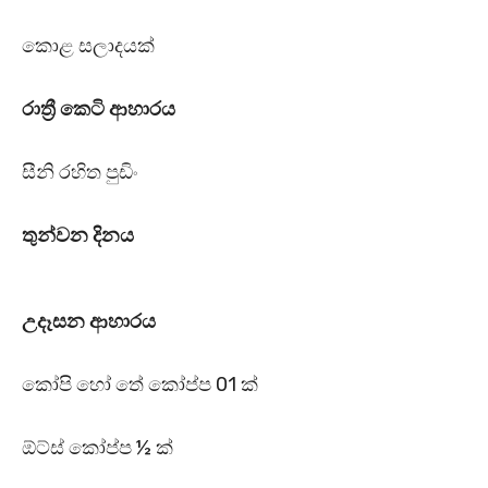
කොළ සලාදයක්
රාත්‍රී කෙටි ආහාරය
සීනි රහිත පුඩිං
තුන්වන දිනය
උදෑසන ආහාරය
කෝපි හෝ තේ කෝප්ප 01 ක්
ඕට්ස් කෝප්ප ½ ක්