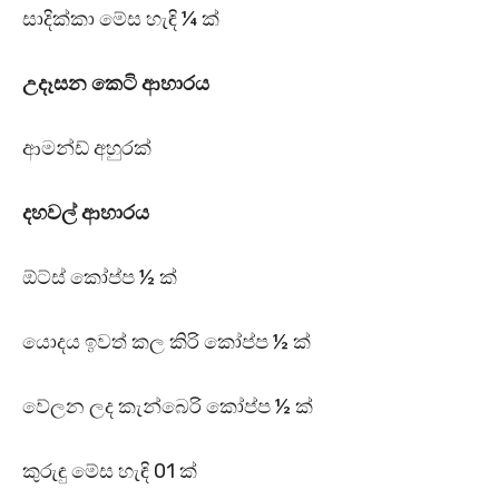
සාදික්කා මේස හැඳි ¼ ක්
උදෑසන කෙටි ආහාරය
ආමන්ඩ් අහුරක්
දහවල් ආහාරය
ඕට්ස් කෝප්ප ½ ක්
යොදය ඉවත් කල කිරි කෝප්ප ½ ක්
වේලන ලද කැන්බෙරි කෝප්ප ½ ක්
කුරුඳු මේස හැඳි 01 ක්