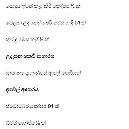
යොදය ඉවත් කළ කිරි කෝප්ප ½ ක්
වේලන ලද කැන්බෙරි මේස හැඳි 01 ක්
කුරුඳු මේස හැඳි ½ ක්
උදෑසන කෙටි ආහාරය
සාමාන්‍ය ප්‍රමාණයේ ඇපල් ගෙඩියක්
දහවල් ආහාරය
ස්ට්‍රෝබෙරි කෝප්ප 01 ක්
ඕට්ස් කෝප්ප ½ ක්