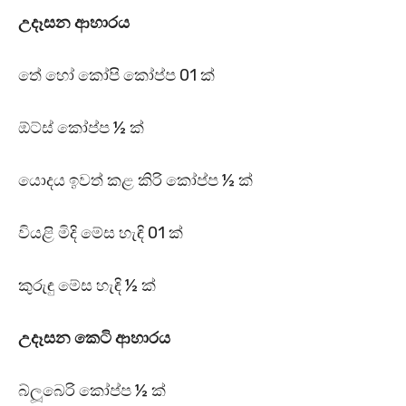
උදෑසන ආහාරය
තේ හෝ කෝපි කෝප්ප 01 ක්
ඕට්ස් කෝප්ප ½ ක්
යොදය ඉවත් කළ කිරි කෝප්ප ½ ක්
වියළි මිදි මේස හැඳි 01 ක්
කුරුඳු මේස හැඳි ½ ක්
උදෑසන කෙටි ආහාරය
බ්ලූබෙරි කෝප්ප ½ ක්