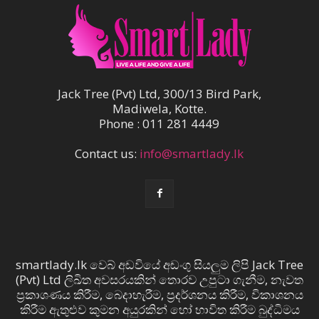
Jack Tree (Pvt) Ltd, 300/13 Bird Park,
Madiwela, Kotte.
Phone : 011 281 4449
Contact us:
info@smartlady.lk
smartlady.lk වෙබ් අඩවියේ අඩංගු සියලුම ලිපි Jack Tree
(Pvt) Ltd ලිඛිත අවසරයකින් තොරව උපුටා ගැනීම, නැවත
ප්‍රකාශණය කිරීම, බෙදාහැරීම, ප්‍රදර්ශනය කිරීම, විකාශනය
කිරීම ඇතුළුව කුමන අයුරකින් හෝ භාවිත කිරීම බුද්ධිමය