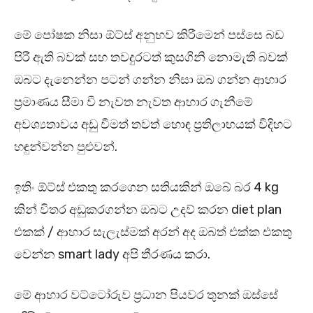
මේ පෝෂක නිසා ඕට්ස් අනුභව කිරීමෙන් පස්සෙ බඩ
පිරී ඇති බවක් සහ තවදුරටත් කුසගිනි නොමැති බවක්
ඔබට දැනෙන්න පටන් ගන්න නිසා ඔබ ගන්න ආහාර
ප්‍රමාණය සීමා වී නැවත නැවත ආහාර ගැනීමේ
අවශ්‍යතාවය අඩු වීමත් තවත් හොඳ ප්‍රතිලාභයක් විදිහට
හඳුන්වන්න පුළුවන්.
ඉතිං ඕට්ස් එකතු කරගෙන සතියකින් ඔබේ බර 4 kg
කින් විතර අඩුකරගන්න ඔබට උදව් කරන diet plan
එකක් / ආහාර සැලැස්මක් අරන් අද ඔබත් එක්ක එකතු
වෙන්න smart lady අපි තීරණය කරා.
මේ ආහාර වට්ටෝරුව ප්‍රධාන පියවර තුනක් ඔස්සේ