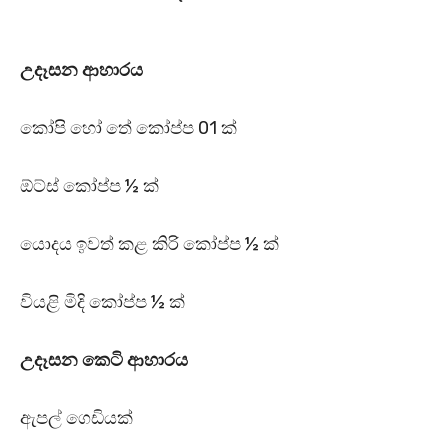
උදෑසන ආහාරය
කෝපි හෝ තේ කෝප්ප 01 ක්
ඕට්ස් කෝප්ප ½ ක්
යොදය ඉවත් කළ කිරි කෝප්ප ½ ක්
වියළි මිදි කෝප්ප ½ ක්
උදෑසන කෙටි ආහාරය
ඇපල් ගෙඩියක්