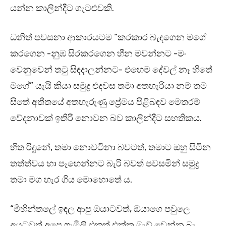
යන්න කාලින්දීට ගැටළුවකි.
ධනිත් පවසනා ආකාරයටම “කරකාර බැඳගෙන මගේ
කරගෙන -නුඹ සිරකරගෙන හීන මවන්නට -මං
වෙනුවෙන් තටු සිඳදාලන්නට- එහෙම දේවල් නෑ හිතේ
මගේ” යැයි කියා සමුද්‍ර එදවස තමා අතහැරියා නම් තම
සිතේ අතීතයේ අතහැරුණු ප්‍රේමය පිළිබඳව මෙතරම්
වේදනාවක් ඉතිරි නොවන බව කාලින්දීට සහතිකය.
හිත රිදුනේ, තමා නොවටිනා බවටත්, තමාට ඔහු සිටින
තත්ත්වය හා පෑහෙන්නට බැරි බවත් පවසමින් සමුද්‍ර
තමා මග හැර ගිය මොහොතේ ය.
“මිහින්තලේ ඉඳල ආපු ඔයාටවත්, ඔයාගෙ පවුලෙ
අයටවත් අපෙ ෆැමිලි එකත් එක්ක මැච් වෙන්න බෑ