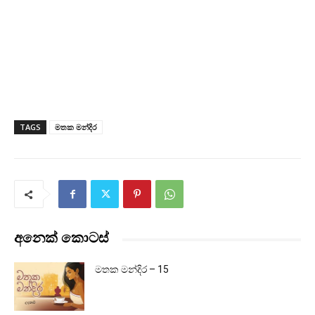
TAGS
මතක මන්දිර
අනෙක් කොටස්
මතක මන්දිර – 15