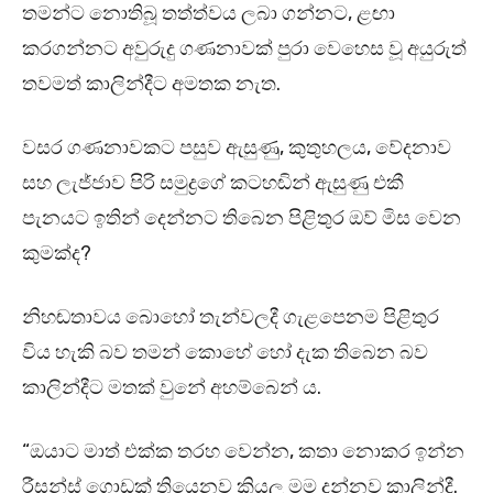
තමන්ට නොතිබූ තත්ත්වය ලබා ගන්නට, ළඟා
කරගන්නට අවුරුදු ගණනාවක් පුරා වෙහෙස වූ අයුරුත්
තවමත් කාලින්දීට අමතක නැත.
වසර ගණනාවකට පසුව ඇසුණු, කුතුහලය, වේදනාව
සහ ලැජ්ජාව පිරි සමුද්‍රගේ කටහඬින් ඇසුණු එකී
පැනයට ඉතින් දෙන්නට තිබෙන පිළිතුර ඔව් මිස වෙන
කුමක්ද?
නිහඬතාවය බොහෝ තැන්වලදී ගැළපෙනම පිළිතුර
විය හැකි බව තමන් කොහේ හෝ දැක තිබෙන බව
කාලින්දීට මතක් වුනේ අහම්බෙන්‍ ය.
“ඔයාට මාත් එක්ක තරහ වෙන්න, කතා නොකර ඉන්න
රීසන්ස් ගොඩක් තියෙනව කියල මම දන්නව කාලින්දී.