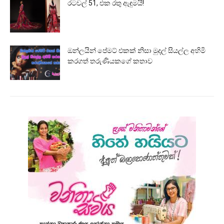
රටවල් 51, එක රතු ඇඳුමයි!
ඔන්ලයින් පේමට් එකක් නිසා මුදල් සියල්ල අහිමි
කරගත් තරුණියකගේ කතාව