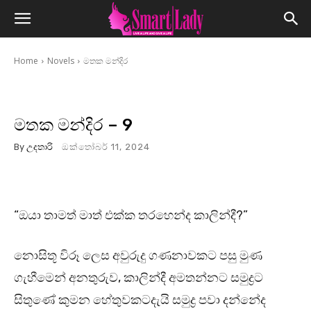
Home
Novels
මතක මන්දිර
මතක මන්දිර – 9
By
උදතාරි
ඔක්තෝබර් 11, 2024
“ඔයා තාමත් මාත් එක්ක තරහෙන්ද කාලින්දී?”
නොසිතූ විරූ ලෙස අවුරුදු ගණනාවකට පසු මුණ
ගැහීමෙන් අනතුරුව, කාලින්දී අමතන්නට සමුද්‍රට
සිතුණේ කුමන හේතුවකටදැයි සමුද්‍ර පවා දන්නේද