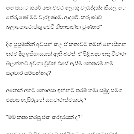
මම ඔයාට කරේ කොච්චර ලොකු වැරැද්දක්ද කියල මට
තේරුණේ මට වැරදුණාම, ආදරේ, කරුණාව
බලාපොරොත්තු වෙවී හිඟාකන්න වුණහම”
දිගු සුසුමකින් අවසන් කල ඒ කතාවට තමන් නොසිතන
තරම් දිගු ඉතිහාසයක් ඇති බවත්, ඒ පිළිබඳව තතු විචාරා
බලන්නට අවශ්‍ය වූවත් එසේ ඇසීම කෙතරම් නම්
සදාචාර සම්පන්නද?
අනෙක් අතට නොඅසා ඉන්නට තරම් තමා සමුද්‍ර සමග
එදවස හැසිරුනේ සදාචාරාත්මකවද?
“මම කතා කරපු එක කරදරයක් ද?”