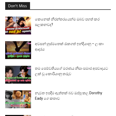
Don't Miss
කෙනෙක් නිරන්තරයෙන්ම ඔබව පහත් කර
සලකනවද?
අවසන් හුස්මතෙක් රැකගත් ඉන්දියානු – ලංකා
ආදරය
තම පෙම්වතියගේ මරණය නිසා සමාජ අපවාදයට
ලක් වූ කොරියානු තරුව
නැවත ඉපදීම ඇත්තක් බව ඔප්පු කල Dorothy
Eady ගෙ කතාව