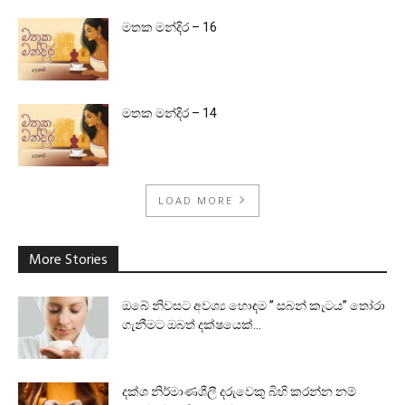
මතක මන්දිර – 16
මතක මන්දිර – 14
LOAD MORE
More Stories
ඔබේ නිවසට අවශ්‍ය හොඳම ” සබන් කැටය” තෝරා
ගැනීමට ඔබත් දක්ෂයෙක්...
දක්ශ නිර්මාණශීලී දරුවෙකු බිහි කරන්න නම්