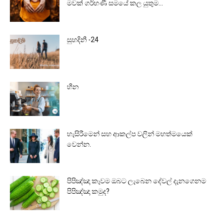
මවක් ගර්භණී සමයේ කල යුතුම...
සුහදිනී -24
හීන
හැසිරීමෙන් සහ ආකල්ප වලින් මහත්මයෙක්
වෙන්න.
පිපිඤ්ඤා කෑවම ඔබට ලැබෙන දේවල් දැනගෙනම
පිපිඤ්ඤා කමුද?