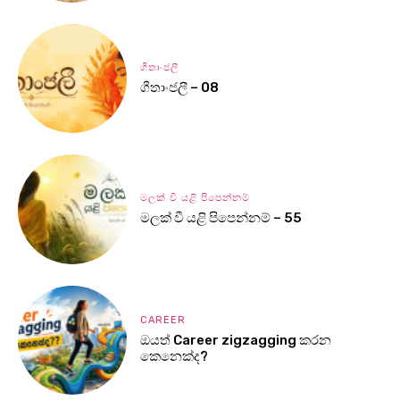
ගීතාංජලී
ගීතාංජලී – 08
මලක් වී යළි පිපෙන්නම්
මලක් වී යළි පිපෙන්නම් – 55
CAREER
ඔයත් Career zigzagging කරන
කෙනෙක්ද?