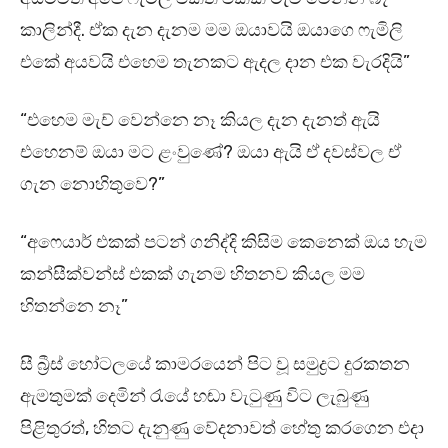
කාලින්දී. ඒක දැන දැනම මම ඔයාවයි ඔයාගෙ ෆැමිලි
එකේ අයවයි එහෙම තැනකට ඇදල දාන එක වැරදියි”
“එහෙම මැච් වෙන්නෙ නෑ කියල දැන දැනත් ඇයි
එහෙනම් ඔයා මට ළංවුණේ? ඔයා ඇයි ඒ දවස්වල ඒ
ගැන නොහිතුවෙ?”
“අෆෙයාර් එකක් පටන් ගනිද්දි කිසිම කෙනෙක් ඔය හැම
කන්සීක්වන්ස් එකක් ගැනම හිතනව කියල මම
හිතන්නෙ නෑ”
සී බ්‍රීස් හෝටලයේ කාමරයෙන් පිට වූ සමුද්‍රට දුරකතන
ඇමතුමක් දෙමින් රැයේ හඬා වැටුණු විට ලැබුණු
පිළිතුරත්, හිතට දැනුණු වේදනාවත් හේතු කරගෙන එදා