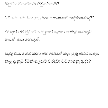
ඔහුට පවසන්නට තිබුණානම්?
“ඒකට කමක් නැහැ, ඔයා කතාකරේ හදිසියකටද?”
එවදන් තම මුවින් පිටවුනේ කුමන හේතුවකටදැයි
තමන් පවා නොදනී.
සමුද්‍ර එය, මෙම කතා බහ අවසන් කළ යුතු බවට වක්‍රව
කළ දැනුම් දීමක් ලෙසට වරදවා වටහාගනු ඇද්ද?