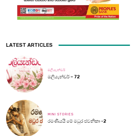
LATEST ARTICLES
ඔලියැන්ඩර්
ඔලියැන්ඩර් – 72
MINI STORIES
රමණීයයි මේ මධුර ජවනිකා -2