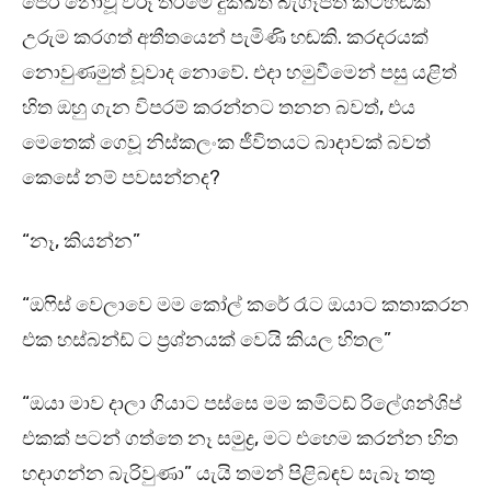
පෙර නොවූ විරූ තරමේ දුක්ඛිත බැගෑපත් කටහඬක්
උරුම කරගත් අතීතයෙන් පැමිණි හඬකි. කරදරයක්
නොවුණමුත් වූවාද නොවේ. එදා හමුවීමෙන් පසු යළිත්
හිත ඔහු ගැන විපරම් කරන්නට තනන බවත්, එය
මෙතෙක් ගෙවූ නිස්කලංක ජීවිතයට බාදාවක් බවත්
කෙසේ නම් පවසන්නද?
“නෑ, කියන්න”
“ඔෆිස් වෙලාවෙ මම කෝල් කරේ රෑට ඔයාට කතාකරන
එක හස්බන්ඩ් ට ප්‍රශ්නයක් වෙයි කියල හිතල”
“ඔයා මාව දාලා ගියාට පස්සෙ මම කමිටඩ් රිලේශන්ශිප්
එකක් පටන් ගත්තෙ නෑ සමුද්‍ර, මට එහෙම කරන්න හිත
හදාගන්න බැරිවුණා” යැයි තමන් පිළිබඳව සැබෑ තතු