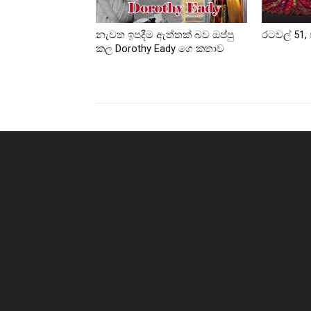
නැවත ඉපදීම ඇත්තක් බව ඔප්පු
රටවල් 51, 
කල Dorothy Eady ගෙ කතාව