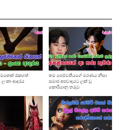
්මතෙක් රැකගත්
තම පෙම්වතියගේ මරණය නිසා
 – ලංකා ආදරය
සමාජ අපවාදයට ලක් වූ
කොරියානු තරුව