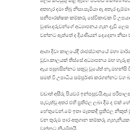
ලෙස කටයුතු කළ ඇගේ ජීවිතය කොහොමටත්
අතහැර දමා තිබූ නිසා.සැමියා ඈ අතැර දැම
සනීපාරක්ෂක කම්කරු සේවිකාවක වී උපයා
වුණා.දරුවන්ගේ අධ්‍යාපනය ගැන දැඩි ලෙ
වන්නට ඇත්තේ ද දියණියන් දෙදෙනා නිසා 
ආශා දිවා කාලයේදී රාජස්ථානයේ මහා මාර්ග ප
වූවා.කාලයක් තිස්සේ අධ්‍යාපනය මඟ හැරු
ඇය පසුබසින්නට සතුටු වූයේත් නෑ.මහන්සි ව
සමත් වී උපාධිය සම්පූර්ණ කරගන්නට වග බ
වඩාත් අසීරු පියවර ඉන්පසුවයි.ඇය පරිපා
පැවැත්වූ අතර එහි ප්‍රතිඵල ලබා දීම ද එක් 
හේතුවෙන්.මේ ඉතා මෑතකදී ප්‍රතිඵල නිකුත
වන තුරුම පාර අතුගාන කම්කරු ගැහැනියක 
වන්නට නියමිතයි.