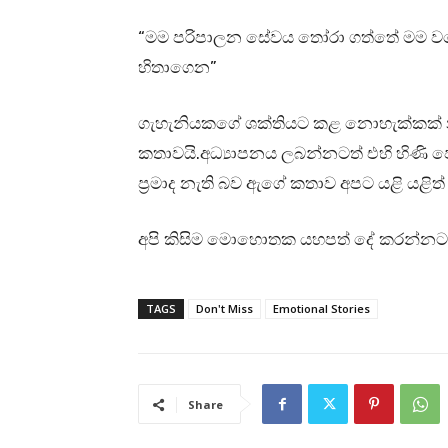
“මම පරිපාලන සේවය තෝරා ගත්තේ මම වගේම
හිතාගෙන”
ගැහැනියකගේ ශක්තියට කළ නොහැක්කක් න
කතාවයි.අධ්‍යාපනය ලබන්නටත් එහි හිණ
ප්‍රමාද නැති බව ඇගේ කතාව අපට යළි යළිත්
අපි කිසිම මොහොතක යහපත් දේ කරන්නට ප
TAGS
Don't Miss
Emotional Stories
Share