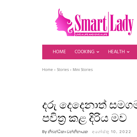
SmartLady
HOME
COOKING
HEALTH
Home
Stories
Mini Stories
දරු දෙදෙනාත් සමගම
පවිත්‍ර කළ දිරිය මව
By
නිබන්ධිකා වන්නිනායක
අගෝස්තු 10, 2022