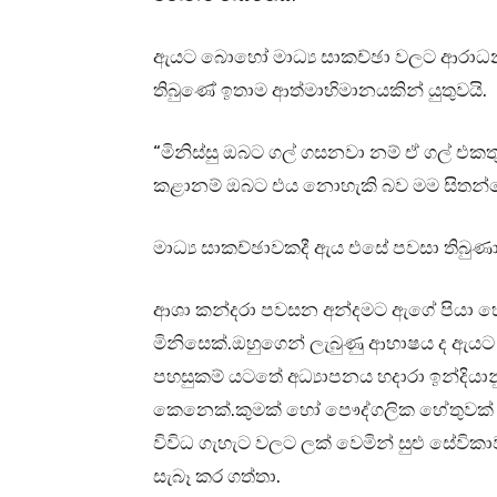
ඇයට බොහෝ මාධ්‍ය සාකච්ඡා වලට ආරාධනා ල
තිබුණේ ඉතාම ආත්මාභිමානයකින් යුතුවයි.
“මිනිස්සු ඔබට ගල් ගසනවා නම් ඒ ගල් එක
කළානම් ඔබට එය නොහැකි බව මම සිතන්න
මාධ්‍ය සාකච්ඡාවකදී ඇය එසේ පවසා තිබුණා
ආශා කන්දරා පවසන අන්දමට ඇගේ පියා හොඳ
මිනිසෙක්.ඔහුගෙන් ලැබුණු ආභාෂය ද ඇයට
පහසුකම් යටතේ අධ්‍යාපනය හදාරා ඉන්දියා
කෙනෙක්.කුමක් හෝ පෞද්ගලික හේතුවක් නි
විවිධ ගැහැට වලට ලක් වෙමින් සුළු සේවික
සැබෑ කර ගත්තා.