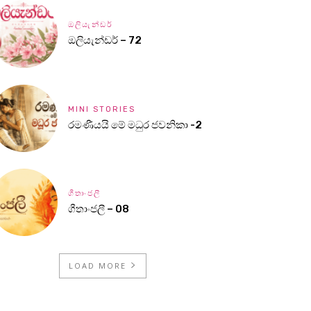
ඔලියැන්ඩර්
ඔලියැන්ඩර් – 72
MINI STORIES
රමණීයයි මේ මධුර ජවනිකා -2
ගීතාංජලී
ගීතාංජලී – 08
LOAD MORE