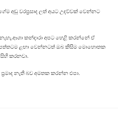
 අඩු වරප්‍රසාද ලත් අයට උදව්වක් වෙන්නට
ැහැ.ආශා කන්දාරා අපට හෙළි කරන්නේ ඒ
ි පෙත්තටම ළඟා වෙන්නටත් ඔබ කිසිම මොහොතක
 සිහි කරනවා.
්‍රමාද නැති බව අමතක කරන්න එපා.