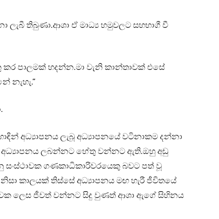
ැබී තිබුණා.ආශා ඒ මාධ්‍ය හමුවලට සහභාගී වී
තු කර පාලමක් හදන්න.මා වැනි කාන්තාවක් එසේ
ේ නැහැ.”
.
ින් අධ්‍යාපනය ලැබූ අධ්‍යාපනයේ වටිනාකම දන්නා
 අධ්‍යාපනය ලබන්නට හේතු වන්නට ඇති.ඔහු අඩු
නු සංස්ථාවක ගණකාධිකාරිවරයෙකු බවට පත් වූ
සා කාලයක් තිස්සේ අධ්‍යාපනය මඟ හැරී ජීවිතයේ
ාවක ලෙස ජීවත් වන්නට සිදු වුණත් ආශා ඇගේ සිහිනය