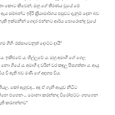
 ට කතා කොට කීවෙන්, ඔහු ගේ තීරණය වූයේ මේ
 සම්බන්ධ ඉදිරි ක්‍රියාමාර්ගය පසුවට දැනුම් දෙන බව
 හැකි ඉක්මනින් ගෙදර එන්නට ආර්ය පොරොන්දු වූයේ
ගිහිං රස්සාවෙනුත් දොට්ට දායි”
 ය. ඉකිළුවේ ය. හීල්ලුවේ ය. ඔහු අමාගී ගේ ගෙල
 ගියේ ය. අමාගී ද වරින් වර කඳුලු පිසගත්තා ය. ආයු
ා බිය වී ඇති බව මණී ගේ අදහස විය.
යල. කෝ ඇහුවද… අද ඒ ගෑනි ආයුව නිධීට
න්නෙ එහෙනං… මොනා කරන්නද විරෝපට්ටං ගහගෙන
නැති කරගන්නව”