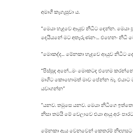
අමාගී කෑගැසුවා ය.
“මෙයා හැදුවෙ ආයුව නිධීට දෙන්න. මෙයා 
දෙයියනේ මට අතෑරුණනං… එහෙනං නිධී මෙ
“මොකද්ද… මේනකා හැදුවෙ ආයුව නිධීට ද
“පිස්සුද අනේ…මං මොකටද එහෙම කරන්නෙ…
මාගිට කොහොමත් මාව පේන්න බෑ. එයාට ම
යවාගන්න”
“යනව. තමුසෙ යනව. මෙයා නිධීගෙ ඉත්තෙක
නිසා තමයි මේ වෙලාවෙ එයා ආයු අරං පාර
මේනකා ඇය වෙනුවෙන් කෙතරම් නිදහසට කා