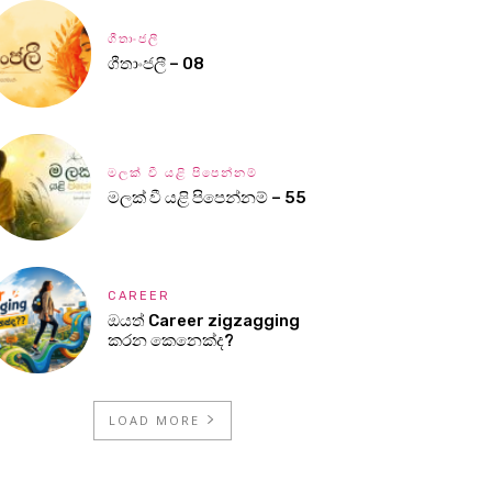
ගීතාංජලී
ගීතාංජලී – 08
මලක් වී යළි පිපෙන්නම්
මලක් වී යළි පිපෙන්නම් – 55
CAREER
ඔයත් Career zigzagging
කරන කෙනෙක්ද?
LOAD MORE