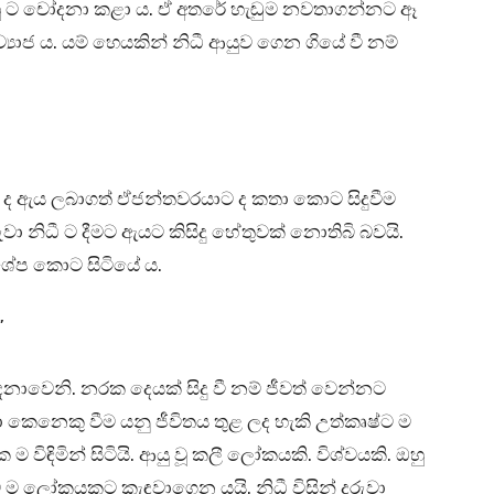
 ම ඔහු ට චෝදනා කළා ය. ඒ අතරේ හැඬුම නවතාගන්නට ඈ
‍යාජ ය. යම් හෙයකින් නිධී ආයුව ගෙන ගියේ වී නම්
 ද ඇය ලබාගත් ඒජන්තවරයාට ද කතා කොට සිදුවීම
වා නිධී ට දීමට ඇයට කිසිදු හේතුවක් නොතිබි බවයි.
්ශේප කොට සිටියේ ය.
”
වේදනාවෙනි. නරක දෙයක් සිදු වී නම් ජීවත් වෙන්නට
ා කෙනෙකු වීම යනු ජීවිතය තුළ ලද හැකි උත්කෘෂ්ට ම
විඳිමින් සිටියි. ආයු වූ කලී ලෝකයකි. විශ්වයකි. ඔහු
ම ම ලෝකයකට කැඳවාගෙන යයි. නිධී විසින් දරුවා