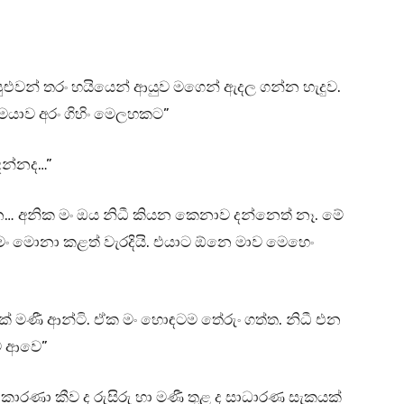
පුළුවන් තරං හයියෙන් ආයුව මගෙන් ඇදල ගන්න හැදුව.
යාව අරං ගිහිං මෙලහකට”
ෙන්නද…”
 අනික මං ඔය නිධී කියන කෙනාව දන්නෙත් නෑ. මේ
ං මොනා කළත් වැරදියි. එයාට ඕනෙ මාව මෙහෙං
් මණී ආන්ටි. ඒක මං හොඳටම තේරුං ගත්ත. නිධී එන
ට ආවෙ”
රණා කීව ද රුසිරු හා මණී තුළ ද සාධාරණ සැකයක්