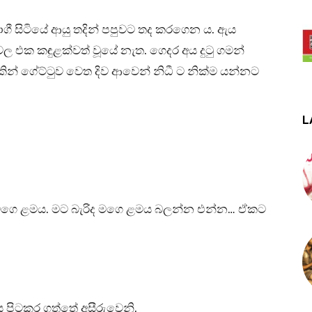
අමාගී සිටියේ ආයු තදින් පපුවට තද කරගෙන ය. ඇය
 වල එක කඳුළක්වත් වූයේ නැත. ගෙදර අය දුටු ගමන්
ලකින් ගේට්ටුව වෙත දිව ආවෙන් නිධී ට නික්ම යන්නට
L
ගෙ ළමය. මට බැරිද මගෙ ළමය බලන්න එන්න… ඒකට
පය පිටකර ගත්තේ අසීරුවෙනි.