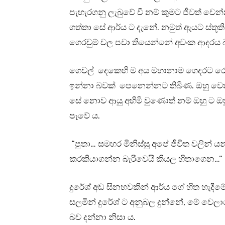
පැහැරගනු ලැබුවේ වී නම් කුමට ජීවත් වෙන
ගත්තා සේ ආර්ය ට දැනේ. නමුත් ඇයට ස්තූ
ගෙරවුම් වල පවා තියෙන්නේ අවංක ආදරය බව
ගෙවල් දෙකෙහි ම අය මහානාම ගෙදරට රොක් වී
ඉන්නා බවක් පෙනෙන්නට තිබිණ. ඔහු වෙතින් 
සේ නොව ආයු අහිමි වුණොත් නම් ඔහු ට ඔහු
පෑවේ ය.
“පුතා… සමහර මිනිස්සු අපේ ජීවිත වලින් ය
කරකියාගන්න බැරිවෙයි කියල හිතාගෙන…”
දුරේශ් අඩ සිනහවකින් ආර්ය ගේ හිත හැදීමේ
සලමින් දුරේශ් ට අනුබල දුන්නේ, මේ වෙලාව
බව දන්නා නිසා ය.