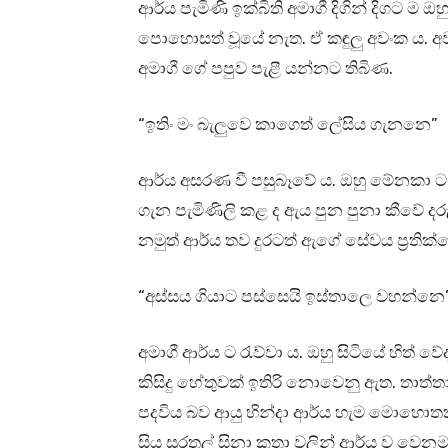
ආර්ය පැමිණි ඉක්බිති අමාගී දිගින් දිගට
පොහොසත් වූයේ නැත. ඒ කඳුලු අවංක ය. අව්
අමාගී ගේ පපුව පැළී යන්නට තිබිණ.
“ඉතිං මං බැලුවෙ කාගෙත් ලේසිය ගැනනෙ”
ආර්ය අසරණ වී පසුබෑවේ ය. ඔහු මේනකා ට
ගැන පැමිණිලි කළ ද ඇය පුන පුනා කීවේ දරු
නමුත් ආර්ය තව දුරටත් ඇගේ සේවය ප්‍රතික
“අස්සය ගියාට පස්සෙයි ඉස්තාලෙ වහන්නෙ
අමාගී ආර්ය ට රැව්වා ය. ඔහු සිටියේ හිත් 
කිසිදු හේතුවක් ඉතිරි නොවෙනු ඇත. තාත්ත
පදවිය බව ආයු හින්දා ආර්ය හැම මොහොතක ම 
සිය සුරතල් සිනා කතා වලින් ආර්ය ව වෙන