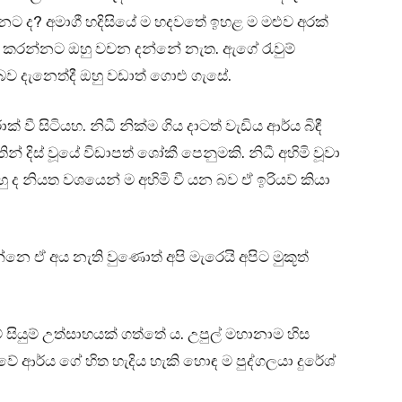
්නට ද? අමාගී හදිසියේ ම හදවතේ ඉහළ ම මළුව අරක්
ති කරන්නට ඔහු වචන දන්නේ නැත. ඇගේ රැවුම්
 දැනෙත්දී ඔහු වඩාත් ගොළු ගැසේ.
 සිටියහ. නිධී නික්ම ගිය දාටත් වැඩිය ආර්ය බිඳී
දිස් වූයේ විඩාපත් ශෝකී පෙනුමකි. නිධී අහිමි වූවා
 ද නියත වශයෙන් ම අහිමි වී යන බව ඒ ඉරියව් කියා
න්නෙ ඒ අය නැති වුණොත් අපි මැරෙයි අපිට මුකූත්
 සියුම් උත්සාහයක් ගත්තේ ය. උපුල් මහානාම හිස
ේ ආර්ය ගේ හිත හැදිය හැකි හොඳ ම පුද්ගලයා දුරේශ්