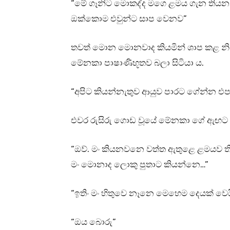
“මේ ගෑනිට මොකද්ද මගෙ ළමය ගැන තියන
ඔක්කොම එවුන්ට සාප වෙනව”
තවත් මොන මොනවාද කියමින් ශාප කළ නිධී
මේනකා පාෂාණිභූතව බලා සිටියා ය.
“අපිට කියන්නැතුව ආයුව පාරට ගේන්න 
එවර රුසිරු ගොඩ වූයේ මේනකා ගේ ඇඟට 
“ඔව්. මං කියනවනෙ වත්ත ඇතුළෙ ළමයව තිය
මං මොනාද ලොකු පුතාට කියන්නෙ…”
“ඉතිං මං හිතුවෙ නෑනෙ මෙහෙම දෙයක් වෙය
“ඔය බොරු”