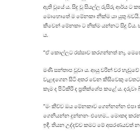
ඇති වූයේ ය. සිදු වූ සියල්ල රුසිරු ආර්ය
මොහොතේ ම මේනකා නික්ම යා යුතු බවයි. ඇය
කීවෙන් මේනකා ට නික්ම යන්නට සිදු විය.
ය.
“ඒ කොල්ලට රස්සාව කරගන්නත් නෑ. මෙහෙම 
මණී සන්තාප වූවා ය. ආයු වරින් වර හැඬුවේ
වැළඳගෙන සිටි අතර වෙන කිසිවෙකු වෙතට නො
කෑම ද පිටිකිරි ද ප්‍රතික්ශේප කළේ ය. දරුව
“මං කිව්ව ඔය මේනකාව ගෙන්නන්න එපා කි
ගෙනියන්න දුන්නනං එහෙම… මොකද කර
ඉඳී. තියන උද්දච්ච කමට මේ අසරණයවත් 