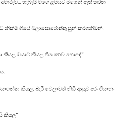
 අමාරුව… හැබැයි මගෙ ළමයව මගෙන් ඈත් කරන
 නික්ම ගියේ බලාපොරොත්තු සුන් කරගනිමිනි.
එපා කියල ඔයාට කියල තියෙනව හොඳේ”
ය.
ාගන්න කියල. බැරි වෙලාවත් නිධී ආයුව අරං ගියානං
ි කියල”