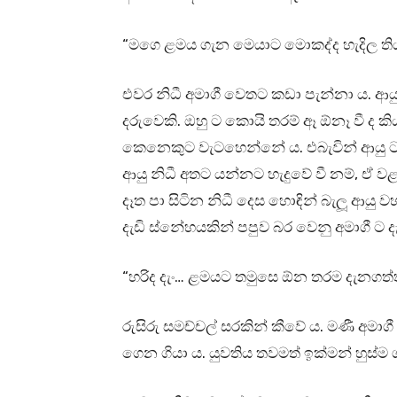
“මගෙ ළමය ගැන මෙයාට මොකද්ද හැදිල ත
එවර නිධී අමාගී වෙතට කඩා පැන්නා ය. ආයු
දරුවෙකි. ඔහු ට කොයි තරම් ඈ ඕනෑ වී ද කිය
කෙනෙකුට වැටහෙන්නේ ය. එබැවින් ආයු ට අම්
ආයු නිධී අතට යන්නට හැදුවේ වී නම්, ඒ
දෑත පා සිටින නිධී දෙස හොඳින් බැලූ ආයු 
දැඩි ස්නේහයකින් පපුව බර වෙනු අමාගී ට 
“හරිද දැං… ළමයට තමුසෙ ඕන තරම දැනගත
රුසිරු සමච්චල් සරකින් කීවේ ය. මණී අ
ගෙන ගියා ය. යුවතිය තවමත් ඉක්මන් හුස්ම ගන