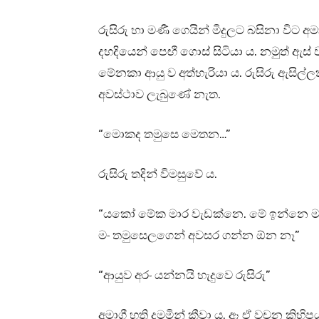
රුසිරු හා මණී ගෙයින් මිදුලට බසිනා විට 
දහදියෙන් පෙඟී ගොස් සිටියා ය. නමුත් ඇස්
මේනකා ආයු ව අත්හැරියා ය. රුසිරු ඇසිල්
අවස්ථාව ලැබුණේ නැත.
“මොකද තමුසෙ මෙතන…”
රුසිරු තදින් විමසුවේ ය.
“යකෝ මේක මාර වැඩක්නෙ. මේ ඉන්නෙ ම
මං තමුසෙලගෙන් අවසර ගන්න ඕන නෑ”
“ආයුව අරං යන්නයි හැදුවෙ රුසිරු”
අමාගී හති දමමින් කීවා ය. ඈ ඒ වචන කිහි