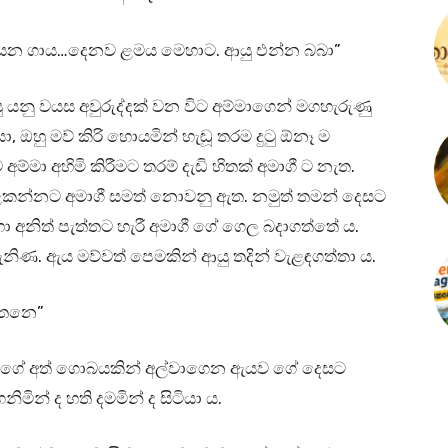
ියන ගාය…දෙනව ළමය මෙහාට. ආයු එන්න බබා”
 යනු වයස අවුරුද්දක් වන විට අම්මාගෙන් මගහැරුණු
ා, ඔහු මව් කිරි හොයමින් හැඬූ තරම දුටු ඕනෑ ම
මා අහිමි කිරීමට තරම් දැඩි හිතක් අමාගී ට නැත.
 වළකන්නට අමාගී සමත් නොවනු ඇත. නමුත් තමන් දෙසට
වහා අනිත් පැත්තට හැරී අමාගී ගේ ගෙල බදාගත්තේ ය.
දැනිණ. ඇය මව්වත් පෙමකින් ආයු තදින් වැළඳගත්තා ය.
්තනෙ”
මාගී ගේ අත් ගොබයකින් අල්වාගෙන ඇයව ගේ දෙසට
ිමින් ද හති දමමින් ද සිටියා ය.