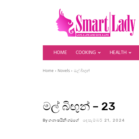
SmartLady
HOME
COOKING
HEALTH
Home
Novels
මල් බිඟුන්
මල් බිඟුන් – 23
By
ගංගා ෂයිනි ගමගේ
දෙසැම්බර් 21, 2024