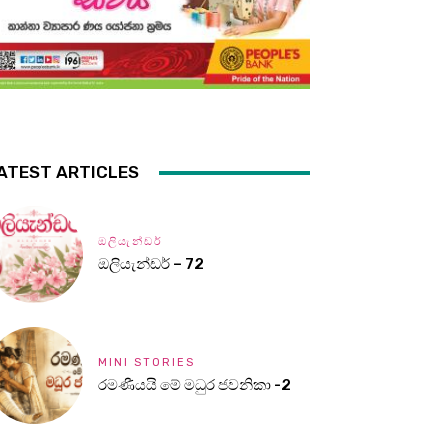
ATEST ARTICLES
ඔලියැන්ඩර්
ඔලියැන්ඩර් – 72
MINI STORIES
රමණීයයි මේ මධුර ජවනිකා -2