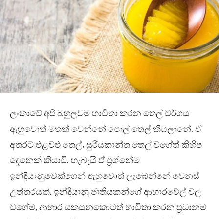
ලංකාවේ අපි බහුලවම භාවිතා කරන තෙල් වර්ගය
ඇහුවොත් මතක් වෙන්නේ පොල් තෙල් කියලානේ. ඒ
අතරට එළවළු තෙල්, සුරියකාන්ත තෙල් වගේත් කිහිප
දෙනෙක් කියාවි. හැබැයි ඒ ප්‍රශ්නේම
ඉන්දියානුවෙක්ගෙන් ඇහුවොත් ලැබෙන්නේ වෙනස්
උත්තරයක්. ඉන්දියානු ජාතියකන්ගේ ආහාරවේල් වල
වගේම, ආහාර සකසනකොටත් භාවිතා කරන ප්‍රධානම