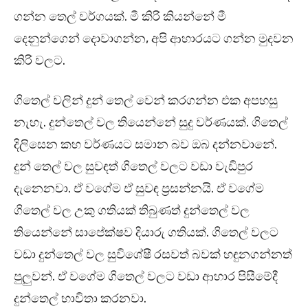
ගන්න තෙල් වර්ගයක්. මී කිරි කියන්නේ මී
දෙනුන්ගෙන් දොවාගන්න, අපි ආහාරයට ගන්න මුදවන
කිරි වලට.
ගිතෙල් වලින් දුන් තෙල් වෙන් කරගන්න එක අපහසු
නැහැ. දුන්තෙල් වල තියෙන්නේ සුදු වර්ණයක්. ගිතෙල්
දිලිසෙන කහ වර්ණයට සමාන බව ඔබ දන්නවානේ.
දුන් තෙල් වල සුවඳත් ගිතෙල් වලට වඩා වැඩිපුර
දැනෙනවා. ඒ වගේම ඒ සුවඳ ප්‍රසන්නයි. ඒ වගේම
ගිතෙල් වල උකු ගතියක් තිබුණත් දුන්තෙල් වල
තියෙන්නේ සාපේක්ෂව දියාරු ගතියක්. ගිතෙල් වලට
වඩා දුන්තෙල් වල සුවිශේෂී රසවත් බවක් හඳුනගන්නත්
පුලුවන්. ඒ වගේම ගිතෙල් වලට වඩා ආහාර පිසීමේදී
දුන්තෙල් භාවිතා කරනවා.