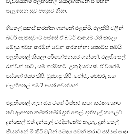
වැඩියෙන්ම එලඟිතෙල් යොදාගන්නේ ඒ මඟින්
සැලසෙන සුව පහසුව නිසා.
ගිතෙල් සකස් කරන්න ගන්නේ එළකිරි. එලකිරි වලින්
බටර් සැකසුවාට පස්සේ ඒ බටර් ආයෙම රත් කරලා
මේදය ඉවත් කරමින් වෙන් කරගන්නා කොටස තමයි
එලඟිතෙල් කියලා පරිභෝජනයට ගන්නේ. එලඟිතෙල්
රන්වන් පාට , යම් තරමකට උකු දියරයක්. ඒ වගේම
පස්ගෝ රසට කිරි, මුදවාපු කිරි, මෝරු, වෙඬරු සහ
එලඟිතෙල් තමයි අයත් වෙන්නේ.
එළඟිතෙල් ගැන ඔය වගේ විස්තර කතා කරනකොට
තව ඇහෙන නමක් තමයි දුන් තෙල්. දන්සැල් කාලේට
දුන්තෙල් බත් දන්සැල් වරදින්නේම නැහැ. දුන් තෙල්
කියන්නේ මී කිරි වලින් මේදය වෙන් කරාට පස්සේ සාදා