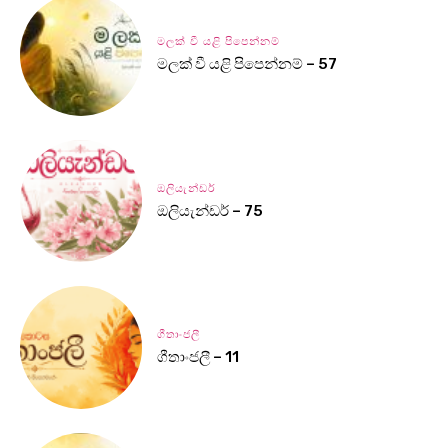
මලක් වී යළි පිපෙන්නම්
මලක් වී යළි පිපෙන්නම් – 57
ඔලියැන්ඩර්
ඔලියැන්ඩර් – 75
ගීතාංජලී
ගීතාංජලී – 11