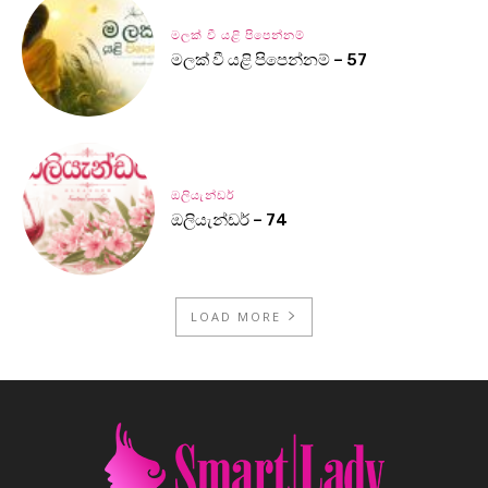
මලක් වී යළි පිපෙන්නම්
මලක් වී යළි පිපෙන්නම් – 57
ඔලියැන්ඩර්
ඔලියැන්ඩර් – 74
LOAD MORE