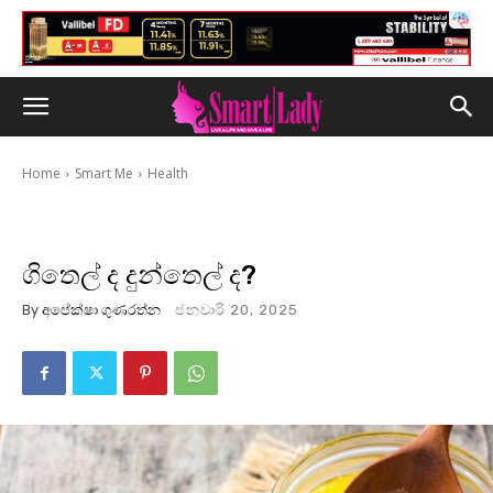
Home
Smart Me
Health
ගිතෙල් ද දුන්තෙල් ද?
By
අපේක්ෂා ගුණරත්න
ජනවාරි 20, 2025