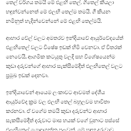
තෙල් වර්ගය තමයි මේ එළඟි තෙල්. ගිතෙල් කියලා
හඳුන්වන්නෙත් මේ එලඟි තෙල්ම තමයි. ගී කියන
නමිනුත් හැදින්වෙන්නේ මේ එළඟි තෙල්මයි.
ආහාර වේල් වලට අමතරව ඉන්දියාවේ ආයුර්වේදයේත්
එළඟිතෙල් වලට විෂේෂ ඉඩක් හිමි වෙනවා. ඒ විතරක්
නෙවෙයි, ආගමික කටයුතු වලදි සහ විශේෂයෙන්ම
කුඩා දරුවන්ගේ ආහාර සැක්සීමේදීත් එලඟිතෙල් වලට
ප්‍රමුඛ ඉඩක් දෙනවා.
ඉන්දියාවෙන් ආයෙම ලංකාවට ආවමත් දේශීය
ආයුර්වේද ක්‍රම වල එලඟි තෙල් බහුලවම භාවිතා
කරනවා. ඒ වගේම තමයි කුඩා දරුවන්ට ආහාර
සැකසීමේදීත් දරුවාට මාස හයක් වගේ වුනාට පස්සේ
එලඟිතෙල් යොදාගන්න පුලුවන්. මේ සඳහ දරුවාව