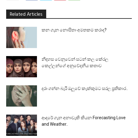
Related Articles
කන ගැන නොසිතා අමතකම කරාද?
නිදහස වෙනුවෙන් සටන් කල කේරල
කෙල්ලන්ගේ අනුවේදනීය කතාව
දරා ගන්න බැරි ඔලුවේ කැක්කුමට සරල ප්‍රතිකාර..
ආදරේ ගැන අනාවැකි කියන Forecasting Love
and Weather..