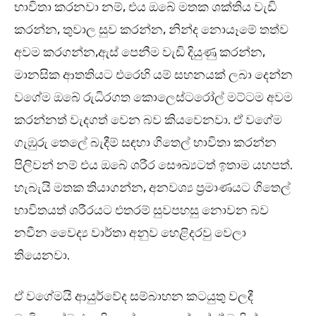
භාවිතා කරනවා නම්, එය ඔබේ මතක ශක්තිය වැඩි
කරන්න, තුවාල සුව කරන්න, නින්ද නොයෑමේ තත්ව
අවම කරගන්න,ඇස් පෙනීම වැඩි දියුණු කරන්න,
මානසික ආතතියට එරෙහි යම් සහනයක් ලබා දෙන්න
වගේම ඔබේ රුධිරගත කොලෙස්ටරෝල් මට්ටම අවම
කරන්නත් වැදගත් වෙන බව කියවෙනවා. ඒ වගේම
ගැඹුරු තෙලේ බැදීම් සඳහා ගිතෙල් භාවිතා කරන්න
පිලිවන් නම් එය ඔබේ ශරීර සෞඛ්‍යටත් ඉතාම යහපත්.
හැබැයි මතක තියාගන්න, අනවශ්‍ය ප්‍රමාණයට ගිතෙල්
භාවිතයත් ශරීරයට එතරම් සුවපහසු නොවන බව
නවීන වෛද්‍ය වාර්තා අනුව හෙළිදරවු වෙලා
තියෙනවා.
ඒ වගේමයි ආයුර්වේද සම්බාහන කටයුතු වලදී