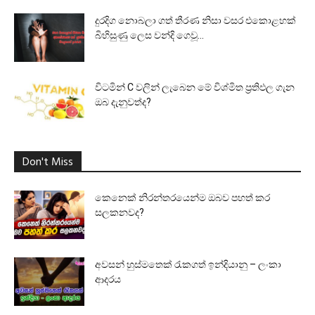
දුරදිග නොබලා ගත් තීරණ නිසා වසර එකොළහක්
බිහිසුණු ලෙස වන්දි ගෙවූ...
විටමින් C වලින් ලැබෙන මේ විශ්මිත ප්‍රතිඵල ගැන
ඔබ දැනුවත්ද?
Don't Miss
කෙනෙක් නිරන්තරයෙන්ම ඔබව පහත් කර
සලකනවද?
අවසන් හුස්මතෙක් රැකගත් ඉන්දියානු – ලංකා
ආදරය