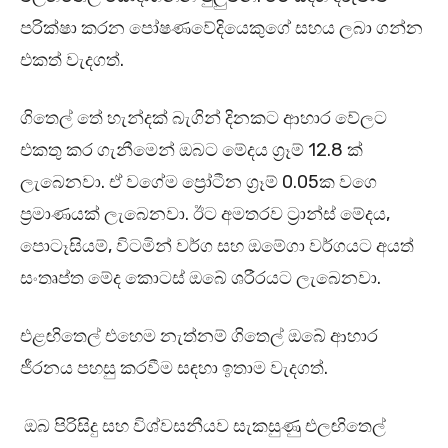
පරික්ෂා කරන පෝෂණවේදියෙකුගේ සහය ලබා ගන්න
එකත් වැදගත්.
ගිතෙල් තේ හැන්දක් බැගින් දිනකට ආහාර වේලට
එකතු කර ගැනීමෙන් ඔබට මේදය ග්‍රෑම් 12.8 ක්
ලැබෙනවා. ඒ වගේම ප්‍රෝටීන ග්‍රෑම් 0.05ක වගෙ
ප්‍රමාණයක් ලැබෙනවා. ඊට අමතරව ට්‍රාන්ස් මේදය,
පොටෑසියම්, විටමින් වර්ග සහ ඔමේගා වර්ගයට අයත්
සංතෘප්ත මේද කොටස් ඔබේ ශරීරයට ලැබෙනවා.
එළඟිතෙල් එහෙම නැත්නම් ගිතෙල් ඔබේ ආහාර
ජීරනය පහසු කරවීම සඳහා ඉතාම වැදගත්.
ඔබ පිරිසිදු සහ විශ්වසනීයව සැකසුණු එලඟිතෙල්