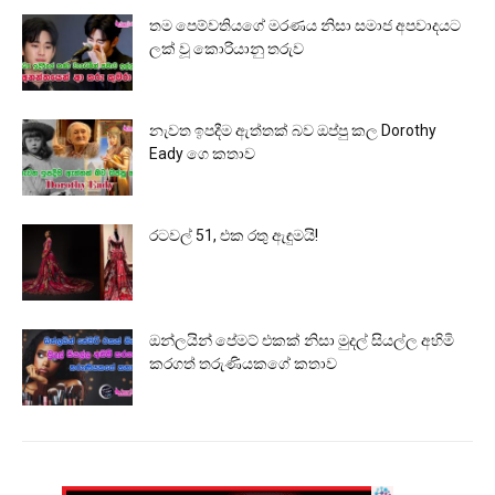
තම පෙම්වතියගේ මරණය නිසා සමාජ අපවාදයට
ලක් වූ කොරියානු තරුව
නැවත ඉපදීම ඇත්තක් බව ඔප්පු කල Dorothy
Eady ගෙ කතාව
රටවල් 51, එක රතු ඇඳුමයි!
ඔන්ලයින් පේමට් එකක් නිසා මුදල් සියල්ල අහිමි
කරගත් තරුණියකගේ කතාව