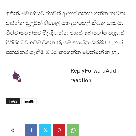
ඉතින්, මේ විදියට රසවත් ආහාර සකසා ගන්න භාවිතා
කරන්න පුලුවන් ගිතෙල් සහ දුන්තෙල් කියන දෙකම,
විශ්වාසවන්තව මිලදී ගන්න එකත් බොහෝම වැදගත්.
පිරිසිදු බව අවම වුනොත්, මේ සෞඛ්‍යාරක්ශිත ආහාර
සකස් කර ගැනීම් ඔබට කරගන්න වෙන්නේ නැහැ.
ReplyForwardAdd
reaction
TAGS
health