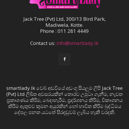
Jack Tree (Pvt) Ltd, 300/13 Bird Park,
Madiwela, Kotte.
Phone : 011 281 4449
Contact us:
info@smartlady.lk
smartlady.lk වෙබ් අඩවියේ අඩංගු සියලුම ලිපි Jack Tree
(Pvt) Ltd ලිඛිත අවසරයකින් තොරව උපුටා ගැනීම, නැවත
ප්‍රකාශණය කිරීම, බෙදාහැරීම, ප්‍රදර්ශනය කිරීම, විකාශනය
කිරීම ඇතුළුව කුමන අයුරකින් හෝ භාවිත කිරීම බුද්ධිමය
දේපල පනත යටතේ සිරදඬුවම් ලැබිය හැකි වරදකි.