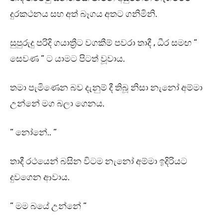
දුරකථනය සහ අත් බෑගය අතට ගනිමිනි.
සුපුරුදු පරිදි ගයාත්‍රීට වගකීම් පවරා තාදී , ධීර සමඟ ”
සෙවණ ” ට යාමට පිටත් වූවාය.
තමා පැමිණෙන බව දැනුම් දී තිබූ නිසා නැනෝ අම්මා
උන්නේ මග බලා ගෙනය.
” නෝනේ.. ”
තාදී රථයෙන් බසින විටම නැනෝ අම්මා ඉදිරියට
දුවගෙන ආවාය.
” මම බයේ උන්නේ ”