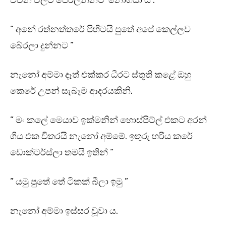
වචන වලට පෙරලන්නට නොගියා ය .
” අනේ රත්නත්තරේ පිහිටයි පුතේ අපේ කෙල්ලව
බේරලා දුන්නට ”
නැනෝ අම්මා දෑත් එක්කර ධීරට ස්තූති කළේ ඔහු
කෙරේ උපන් සැබෑම ආදරයකිනි.
” මං කලේ මෙයාව ඉක්මනින් හොස්පිට්ල් එකට අරන්
ගිය එක විතරයි නැනෝ අම්මේ. ඉතුරු හරිය කරේ
ඩොක්ටර්ස්ලා තමයි ඉතින් “
” යමු පුතේ තේ ටිකක් බීලා ඉමු ”
නැනෝ අම්මා ඉස්සර වූවා ය.