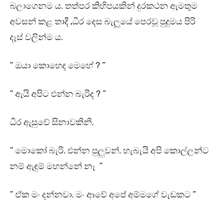
බලාගෙනම ය. තත්පර කිහිපයකින් දුරකථන ඇමතුම
අවසන් කළ තාදී ,ධීර දෙස බැලූයේ පෙරවූ පුදුමය පිරි
දෑස් වලින්ම ය.
” ඔයා කොහෙද මෙහේ ? ”
” ඇයි අපිට එන්න බැරිද ? ”
ධීර ඇසුවේ සිනාවකිනි.
” මොකෝ බැරි. එන්න පුලුවන්. හැබැයි අපි කොල්ලන්ට
නම් ඇඳුම් මහන්නේ නෑ ”
” ඒක මං දන්නවා. මං ආවේ අපේ අම්මගේ වැඩකට ”