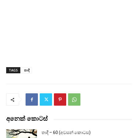
TAGS
තාදී
අනෙක් කොටස්
තාදී – 60 (අවසන් කොටස)