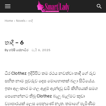
Home
Novels
තාදී
තාදී – 6
By
හර්ෂි සේනාධීර
මැයි 6, 2025
ධීර Clothez ඉදිරිපිට තම රථය නවත්වා තාදී ගේ රුව
සහිත නාම පුවරුව දෙස මොහොතක් බලා සිටියේය.
ඉතා අලංකාර මංගල ඇඳුම් ඇන්දවූ ඩමි කිහිපයක් සමග
පෙනෙන්නට තිබූ Clothez බැලූ බැල්මට කුඩා
ව්‍යාපාරයක් ලෙස පෙනුණේ නැත. තමාගේ පැමිණීම