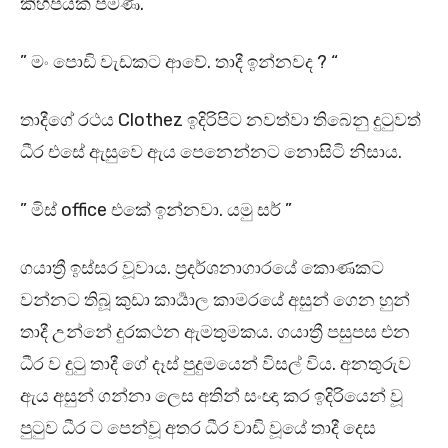
කිහිපයක් පමණි.
” මං පොඩි වැඩකට ආවේ. තාදී ඉන්නවද ? “
තාදීගේ රථය Clothez ඉදිරිපිට නවත්වා තිබෙනු දුටුවත්
ධීර එසේ ඇසුවෙ ඇය පෙනෙන්නට නොසිටි නිසාය.
” මිස් office එකේ ඉන්නවා. යමු සර් ”
ගයාත්‍රී ඉස්සර වූවාය. ප්‍රදර්ශනාගාරයේ කොණකට
වන්නට තිබූ කුඩා කාර්‍යාල කාමරයේ අසුන් ගෙන හුන්
තාදී උන්නේ දුරකථන ඇමතුමකය. ගයාත්‍රී පසුපස එන
ධීර ව දුටු තාදී ගේ දෑස් පුදුමයෙන් විසල් විය. අනතුරුව
ඇය අසුන් ගන්නා ලෙස අතින් සංඥා කර ඉදිරියෙන් වූ
පුටුව ධීර ට පෙන්වූ අතර ධීර වාඩි වූයේ තාදී දෙස