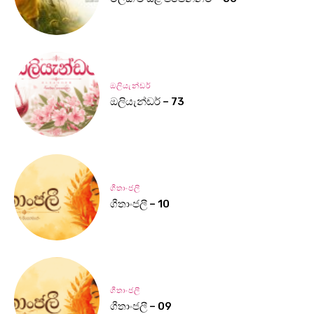
ඔලියැන්ඩර්
ඔලියැන්ඩර් – 73
ගීතාංජලී
ගීතාංජලී – 10
ගීතාංජලී
ගීතාංජලී – 09