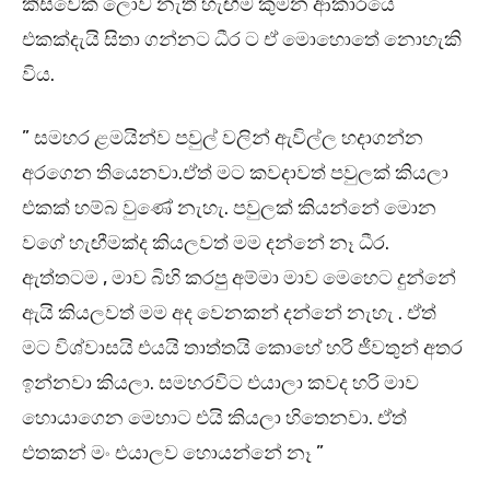
කිසිවෙක් ලොව නැති හැඟීම කුමන ආකාරයේ
එකක්දැයි සිතා ගන්නට ධීර ට ඒ මොහොතේ නොහැකි
විය.
” සමහර ළමයින්ව පවුල් වලින් ඇවිල්ල හදාගන්න
අරගෙන තියෙනවා.ඒත් මට කවදාවත් පවුලක් කියලා
එකක් හම්බ වුණේ නැහැ. පවුලක් කියන්නේ මොන
වගේ හැඟීමක්ද කියලවත් මම දන්නේ නෑ ධීර.
ඇත්තටම , මාව බිහි කරපු අම්මා මාව මෙහෙට දුන්නේ
ඇයි කියලවත් මම අද වෙනකන් දන්නේ නැහැ . ඒත්
මට විශ්වාසයි එයයි තාත්තයි කොහේ හරි ජීවතුන් අතර
ඉන්නවා කියලා. සමහරවිට එයාලා කවද හරි මාව
හොයාගෙන මෙහාට එයි කියලා හිතෙනවා. ඒත්
එතකන් මං එයාලව හොයන්නේ නෑ ”