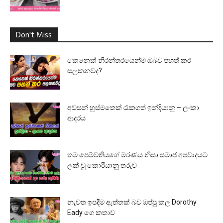
Don't Miss
කෙනෙක් නිරන්තරයෙන්ම ඔබව පහත් කර
සලකනවද?
අවසන් හුස්මතෙක් රැකගත් ඉන්දියානු – ලංකා
ආදරය
තම පෙම්වතියගේ මරණය නිසා සමාජ අපවාදයට
ලක් වූ කොරියානු තරුව
නැවත ඉපදීම ඇත්තක් බව ඔප්පු කල Dorothy
Eady ගෙ කතාව