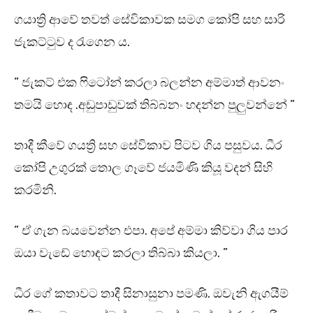
ගයාත්‍රි ආවේ තවත් සේවිකාවක සමග කෝපි සහ සාරි
ජැකට්ටුව ද රැගෙන ය.
” ජැකට් එක ෆිටෝන් කරලා බලන්න අම්මාත් ආවනං
තමයි හොඳ .අඩුපාඩුවක් තිබ්බනං හදන්න පුලුවන්නේ ”
තාදී කීවේ ගයත්‍රි සහ සේවිකාව පිටව ගිය පසුවය. ධීර
කෝපි උගුරක් තොල ගෑවේ ජයමිණි කියූ වදන් සිහි
කරමිනි.
” ඒ ගැන බයවෙන්න එපා. අපේ අම්මා කිව්වා ගිය පාර
ඔයා වැඩේ හොඳට කරලා තිබ්බා කියලා. ”
ධීර ගේ කතාවට තාදී සිනාසුනා පමණි. ඔවැනි ඇගයීම්