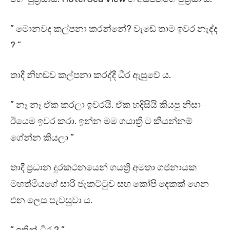
” මොනවද කල්පනා කරන්නේ? වැඩේ තාම ඉවර නැද්ද
? ”
තාදී නිහඬව කල්පනා කරද්දී ධීර ඇසුවේ ය.
” නෑ නෑ ඒක කරලා ඉවරයි. ඒක හදිසියි කියපු නිසා
ඊයෙම ඉවර කරා. ඉන්න මම ගයාත්‍රි ට කියන්නම්
ගේන්න කියලා ”
තාදී ප්‍රධාන දුරකථනයෙන් ගයත්‍රි අමතා ගජනායක
මහත්මියගේ සාරි ජැකට්ටුව සහ කෝපි දෙකක් ගෙන
එන ලෙස පැවසුවා ය.