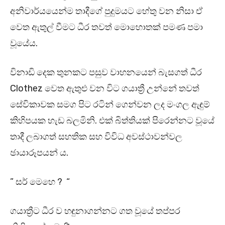
අනිවාර්යයෙන්ම තාදීගේ පුදුමයට හේතු වන නිසා ඒ
වෙත ඇතුල් වීමට ධීර තවත් මොහොතක් පමණ පමා
වූයේය.
විනාඩි දෙක තුනකට පසුව වාහනයෙන් බැසගත් ධීර
Clothez වෙත ඇතුළු වන විට ගයාත්‍රී උන්නේ තවත්
සේවිකාවක සමග පිට රටින් ගෙන්වන ලද මංගල ඇඳුම්
කිහිපයක හැඩ බලමිනි. එක් බිත්තියක් පිරෙන්නට වූයේ
තාදී ලබාගත් සහතික සහ විවිධ අවස්ථාවන්වල
ඡායාරූපයන් ය.
” සර් මෙහෙ ? “
ගයාත්‍රීට ධීර ව හඳුනාගන්නට ගත වූයේ තප්පර