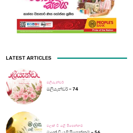
LATEST ARTICLES
ඔලියැන්ඩර්
ඔලියැන්ඩර් – 74
මලක් වී යළි පිපෙන්නම්
මලක් වී යළි පිපෙන්නම් – 56