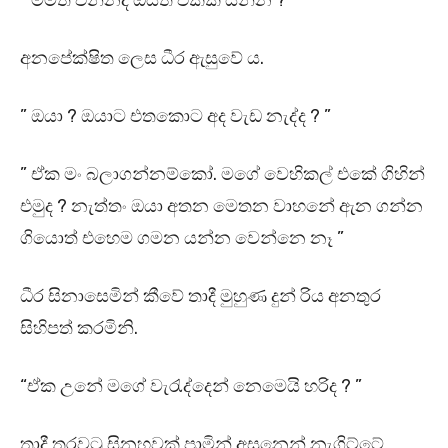
” මමත් එන්නද ඔයත් එක්ක යන්න ? ”
අනපේක්ෂිත ලෙස ධීර ඇසුවේ ය.
” ඔයා ? ඔයාට එතකොට අද වැඩ නැද්ද ? ”
” ඒක මං බලාගන්නම්කෝ. මගේ වෙහිකල් එකේ ගිහින්
එමුද ? නැත්තං ඔයා අතන මෙතන වාහනේ ඇන ගන්න
ගියොත් එහෙම ගමන යන්න වෙන්නෙ නෑ ”
ධීර සිනාසෙමින් කීවේ තාදී මුහුණ දුන් රිය අනතුර
සිහිපත් කරමිනි.
“ඒක උනේ මගේ වැරැද්දෙන් නෙමෙයි හරිද ? ”
තාදී තරවටු සිනහවක් පාමින් අසුනෙන් නැගිට්ටේ