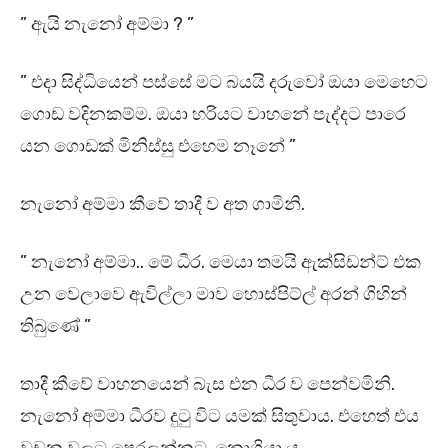
” ඇයි නැනෝ අම්මා ? ”
” එදා සිද්ධියෙන් පස්සේ මට බයයි දරුවෝ ඔයා මෙහෙට
ගොඩ වදිනකම්ම. ඔයා හරියට වාහනේ පැද්දට පාරෙ
යන ගොඩක් මිනිස්සු එහෙම නෑනේ ”
නැනෝ අම්මා කීවේ තාදී ව අත ගාමිනි.
” නැනෝ අම්මා.. මේ ධීර. මෙයා තමයි ඇක්සිඩන්ට් එක
උන වෙලාවෙ ඇවිල්ලා මාව හොස්පිට්ල් අරන් ගිහින්
තිබුණේ ”
තාදී කීවේ වාහනයෙන් බැස එන ධීර ව පෙන්වමිනි.
නැනෝ අම්මා ධීරව දුටු විට යමක් සිතුවාය. එහෙත් එය