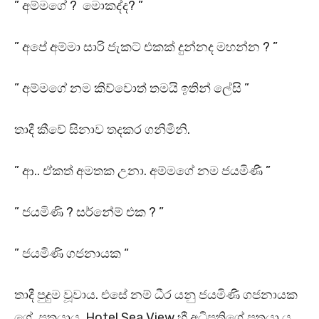
” අම්මගේ ? මොකද්ද? ”
” අපේ අම්මා සාරි ජැකට් එකක් දුන්නද මහන්න ? ”
” අම්මගේ නම කිව්වොත් තමයි ඉතින් ලේසි ”
තාදී කීවේ සිනාව තදකර ගනිමිනි.
” ආ.. ඒකත් අමතක උනා. අම්මගේ නම ජයමිණී ”
” ජයමිණි ? සර්නේම් එක ? ”
” ජයමිණි ගජනායක “
තාදී පුදුම වූවාය. එසේ නම් ධීර යනු ජයමිණි ගජනායක
ගේ පුත්‍රයාය. Hotel Sea View හී අධිපතිගේ පුත්‍රයා ය.