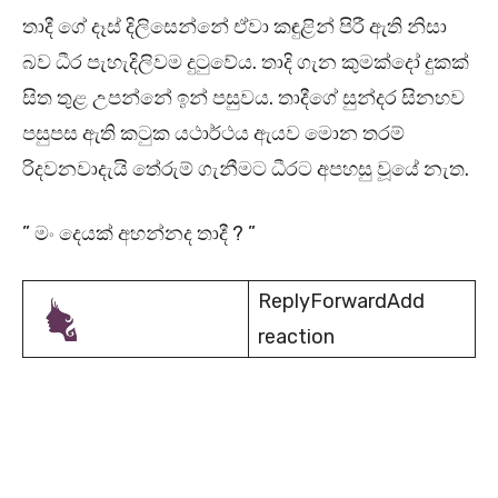
තාදී ගේ දෑස් දිලිසෙන්නේ ඒවා කඳුළින් පිරී ඇති නිසා
බව ධීර පැහැදිලිවම දුටුවේය. තාදි ගැන කුමක්දෝ දුකක්
සිත තුළ උපන්නේ ඉන් පසුවය. තාදීගේ සුන්දර සිනහව
පසුපස ඇති කටුක යථාර්ථය ඇයව මොන තරම්
රිදවනවාදැයි තේරුම් ගැනීමට ධීරට අපහසු වූයේ නැත.
” මං දෙයක් අහන්නද තාදී ? ”
ReplyForwardAdd
reaction