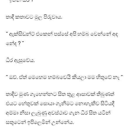
” ඉතින් ධීර ? ”
තාදී කතාවට මුල පිරුවාය.
” ඇක්සිඩන්ට් එකෙන් පස්සේ අපි හම්බ වෙන්නේ අද
නේද ? ”
ධීර ඇසුවේය.
” ඔව්. ඒත් මෙහෙම හම්බවෙයි කියලා මම හිතුවේ නෑ ”
තාදීව මුණ ගැහෙන්නට සිත තුළ ආසාවක් තිබුණත්
එයට හේතුවක් සොයා ගැනීමට නොහැකිව සිටියදී
අම්මා නිසා ලැබුණු අවස්ථාව ගැන ධීර සිත යටින්
සතුටෙන් ඉපිලෙමින් උන්නේය.