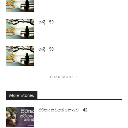
තාදී – 59
තාදී – 58
LOAD MORE
More Stories
ජීවිතය කව්යක් නොවේ – 42