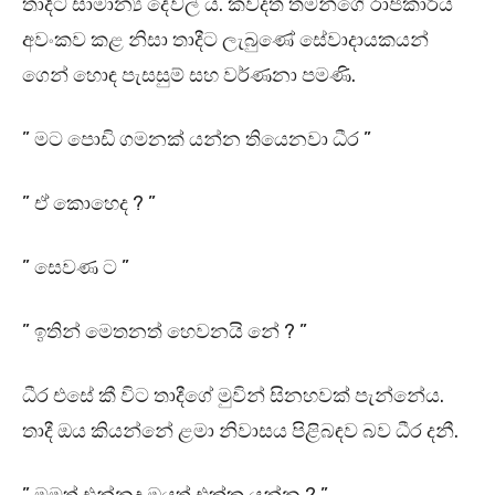
තාදීට සාමාන්‍ය දේවල් ය. කවදත් තමන්ගේ රාජකාරිය
අවංකව කළ නිසා තාදීට ලැබුණේ සේවාදායකයන්
ගෙන් හොඳ පැසසුම් සහ වර්ණනා පමණි.
” මට පොඩි ගමනක් යන්න තියෙනවා ධීර ”
” ඒ කොහෙද ? ”
” සෙවණ ට ”
” ඉතින් මෙතනත් හෙවනයි නේ ? ”
ධීර එසේ කී විට තාදීගේ මුවින් සිනහවක් පැන්නේය.
තාදී ඔය කියන්නේ ළමා නිවාසය පිළිබඳව බව ධීර දනී.