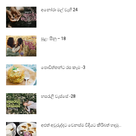
අනෝරා මල් වැහි 24
සුළං සීනු – 18
පොඩිත්තන්ට රස කෑම -3
හසරැලි වැස්සේ -28
අළුත් අවුරුද්දට වෙනස්ම විදියට කිරිබත් හදමු…