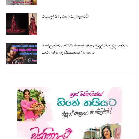
රටවල් 51, එක රතු ඇඳුමයි!
ඔන්ලයින් පේමට් එකක් නිසා මුදල් සියල්ල අහිමි
කරගත් තරුණියකගේ කතාව