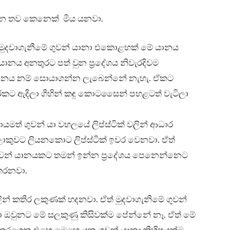
උන්න තව කෙනෙක් මිය යනවා.
ී මුදවාගැනීමේ ගුවන් යානා එකොළහක් මේ යානය
ානය අනතුරට පත් වුන ප්‍රදේශය නිවැරදිවම
් යානය නම් සොයාගන්න ලැබෙන්නේ නැහැ. ඒකට
ුරකට ඇදිලා ගිහින් කඳු කොටසෛන් පහළටත් වැටිලා
මත් ගුවන් යා වහලයේ ලිප්ස්ටික් වලින් ආධාර
ලොකුවට ලියනකොට ලිප්ස්ටික් ඉවර වෙනවා. ඒත්
ුවන් යානයකට තමන් ඉන්න ප්‍රදේශය පෙනෙන්නෙට
 කරනවා.
ලින් කතිර ලකුණක් හදනවා. ඒත් මුදවාගැනිමේ ගුවන්
ා ඔවුනට මේ සලකුණු කිසිවක්ම පේන්නේ නෑ. ඒත් මේ