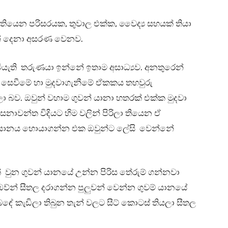
තියෙන පරිසරයක, තුවාල එක්ක, වෛද්‍ය සහයක් තියා
ුන් දෙනා අසරණ වෙනව.
 වියැති තරුණයා ඉන්නේ ඉතාම අසාධ්‍යව. අනතුරෙන්
 සෙවීමේ හා මුදවාගැනීමේ ඒකකය තහවුරු
 බව. ඔවුන් වහාම ගුවන් යානා හතරක් එක්ක මුදවා
නාවන්ත විදියට හිම වලින් පිරිලා තියෙන ඒ
ුවන් යානය හොයාගන්න එක ඔවුන්ට ලේසි වෙන්නේ
් වුන ගුවන් යානයේ උන්න පිරිස තේරුම් ගන්නවා
ව්න් සීතල දරාගන්න පුලුවන් වෙන්න ගුවම් යානයේ
ේ කැඩිලා තිබුන තැන් වලට සීට් කොටස් තියලා සීතල