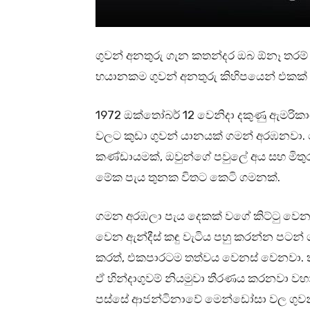
ගුවන් අනතුරු ගැන කතන්දර ඔබ ඕනෑ තරම
භයානකම ගුවන් අනතුරු කිහිපයෙන් එකක
1972
ඔක්තෝබර් 12 වෙනිදා දකුණු ඇමරිකාව
වලට කුඩා ගුවන් යානයක් ගමන් අරඹනවා. 
කණ්ඩායමක්, ඔවුන්ගේ පවුලේ අය සහ මිත
මේක පැය තුනක විතට කෙටි ගමනක්.
ගමන අරඹලා පැය දෙකක් වගේ කිට්ටු වෙ
වෙන ඇන්දීස් කඳු වැටිය පහු කරන්න පටන් 
කරත්, එකපාරටම තත්වය වෙනස් වෙනවා. ක
ඒ හින්දාගුවම් නියමුවා තීරණය කරනවා ව
පස්සේ ආජන්ටිනාවේ මෙන්ඩෝසා වල ගුව