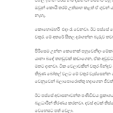
පහල ඉන්න පිරිස නම් දකිනවා තමන්ව පහ
ඔවුන් කොයි තරම් උත්සාහ කළත් ඒ ගුවන
නැහැ.
කොහොමහරි එදා රෑ වෙනවා. ඊට පස්සේ මෙ 
වතුර. මේ අතරේ සීතල දරාගන්න බැරුව තව
පිරිසෙම උන්න කෙනෙක් පහුවෙනිදා මේක
යානා බඳේ තහඩුවක් කඩාගෙන, ඒක අවුවට ර
මතට දානවා. ටික වෙලාවකින් වතුර බින්දුව
තිබුණ බෝතල් වලට මේ වතුර වෑස්සෙන්න ද
වෙනුවෙන් බලාපොරොත්තු හදාගෙන ජීවත
ඊට පස්සේ අවාසනාවන්ත පණිවිඩය ප්‍රකාශ
බළධාරීන් තීරණය කරනවා. දවස් අටක් තිස්
වෙහෙසට පත් වෙලා.