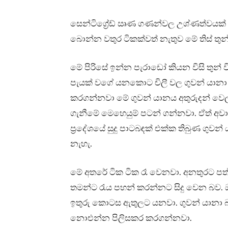
සෙන්ටිග්‍රේඩ් ඍණ ගණන්වල උශ්ණත්වයක් 
බොන්න වතුර ටිකක්වත් නැතුව මේ තිස් ත
මේ පිරිසේ ඉන්න පැරාඩෝ කියන විසි තුන්
පැයක් වගේ යනකොට චිලී වල ගුවන් යානා
කරගන්නවා මේ ගුවන් යානය අතුරුදන් වෙලා
ගැනීමේ මෙහෙයුම් පටන් ගන්නවා. ඒත් අවාස
ප්‍රදේශයේ සුදු පාටබඳක් එක්ක තිබුණ ග
නැහැ.
මේ අතරේ ටික ටික රෑ වෙනවා. අනතුරට පත
තමන්ට රැය පහන් කරන්නට සිදු වෙන බව. ඔ
ඉතුරු කොටස ඇතුලට යනවා. ගුවන් යානා බඳ
නොඑන්න පිලිසකර කරගන්නවා.