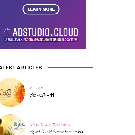
ATEST ARTICLES
ගීතාංජලී
ගීතාංජලී – 11
මලක් වී යළි පිපෙන්නම්
මලක් වී යළි පිපෙන්නම් – 57