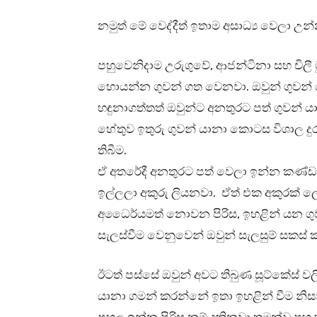
නමුත් මේ වෙද්දීත් ඉතාම අසාධ්‍ය වෙලා 
පහුවෙනිදාම උරුගුවේ, ආජන්ටිනා සහ චිල
හොයන්න ගුවන් ගත වෙනවා. ඔවුන් ගුවන් ය
හඳුනාගත්තත් ඔවුන්ට අනතුරට පත් ගුවන
හේතුව ඉතුරු ගුවන් යානා කොටස විශාල ද
තිබීම.
ඒ අතරේදී අනතුරට පත් වෙලා ඉන්න කණ්ඩාය
ඉල්ලලා අකුරු ලියනවා. ඒත් එක අකුරක් 
අධෛර්යමත් නොවන පිරිස, ඉහළින් යන ග
සැලස්වීම වෙනුවෙන් ඔවුන් සැලසුම් සකස්
ඊටත් පස්සේ ඔවුන් අවට තිබුණ සූට්කේස් ව
යානා ගමන් කරන්නේ ඉතා ඉහළින් වීම නිස