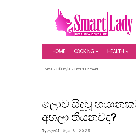
SmartLady
HOME
COOKING
HEALTH
Home
Lifestyle
Entertainment
ලොව සිදුවූ භයානක
අහලා තියනවද?
By
උදතාරි
මැයි 8, 2025