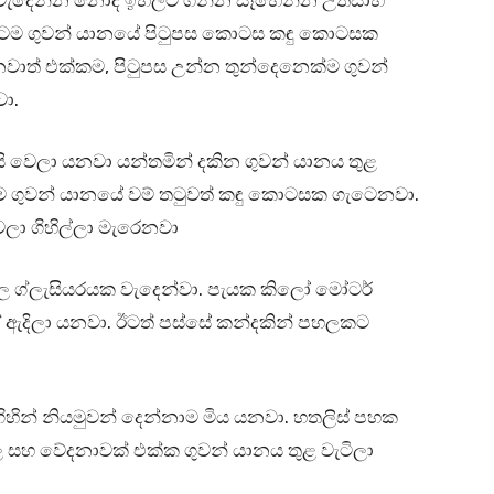
ල වැදෙන්න නොදී ඉහලට ගන්න සෑහෙන්න උත්සාහ
රටම ගුවන් යානයේ පිටුපස කොටස කඳු කොටසක
ාත් එක්කම, පිටුපස උන්න තුන්දෙනෙක්ම ගුවන්
වා.
 වෙලා යනවා යන්තමින් දකින ගුවන් යානය තුළ
කම ගුවන් යානයේ වම් තටුවත් කඳු කොටසක ගැටෙනවා.
ෙලා ගිහිල්ලා මැරෙනවා
ල ග්ලැසියරයක වැදෙන්වා. පැයක කිලෝ මෝටර්
 ඇදිලා යනවා. ඊටත් පස්සේ කන්දකින් පහලකට
හින් නියමුවන් දෙන්නාම මිය යනවා. හතලිස් පහක
ාල සහ වේදනාවක් එක්ක ගුවන් යානය තුළ වැටිලා