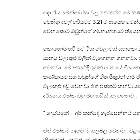
එදා රැය මෙන්ඩෝසා වල ගත කරන මේ කණ්
වෙනිදා දවල් හරියටම 3.21 ට ආයෙම මෙන
වෙනකොට ඔවුන්ගේ ගමනාන්තයට තියෙන
කොහොම හරි තව ටික වෙලාවක් යනකොට,
යානය වලාකුළු වලින් වැහෙන්න ගන්නවා. ඒ
වෙනවා. මේ අතරේදි ගුවන් යානයේ තියෙන 
කණ්ඩායම සහ ඔවුන්ගේ හිත මිතුරන් න
වලාකුළු අඩු වෙනවා ඒත් එක්කම කන්ඩාය
දර්ශනය එක්ක ඔහු මහ හඬින් කෑ ගහනවා.
” දෙය්යනේ … අපි කන්දේ හැප්පෙන්නයි ය
ඒත් එක්කම හැමෝම කලබල වෙනවා. වළාකුළු