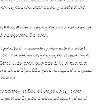
ු කරගෙන එහෙ මෙහෙ යන ගුවන් යානා කිහිපයක්ම.
් යානා වල අවධානය ඔවුන් වෙතට ලැබෙන්නේ නම්
පිරිසට තියෙන ලොකුම ප්‍රශ්‍නය බවට පත් වෙන්නේ
ත් හය දෙනෙක්ම මිය යනවා.
ට උත්තරයක් හොයාගන්න උත්සහ කරනවා. ගුවන්
ත් වෙන්න තියන මේ පුද්ගලයා, හිම ටිකෙන් ටික ඒ
 බින්දුව වෑස්සෙනවා. ඊටත් පස්සේ, ඔවුන් තැන තැන
ෙනවා. මේ විදියට පිරිස ඉතාම අපහසුවෙන් තව දවසක්
් වෙනවා.
යට පත් කරල සෙවීමේ මෙහෙයුම් අතැරලා දාන්න
සේ අඛණ්ඩව සිදු කරපු ඒ මෙහෙයුම් ඔවුන් ඉන්නෙත්