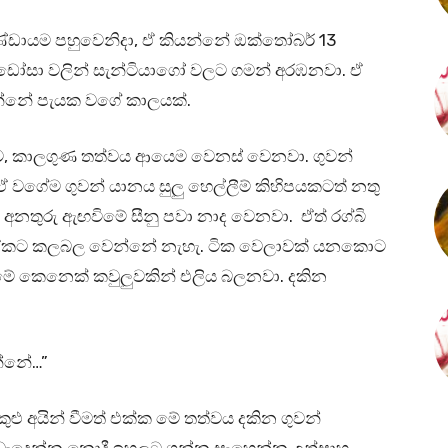
ඩායම පහුවෙනිදා, ඒ කියන්නේ ඔක්තෝබර් 13
්ඩෝසා වලින් සැන්ටියාගෝ වලට ගමන් අරඹනවා. ඒ
්නේ පැයක වගේ කාලයක්.
 කාලගුණ තත්වය ආයෙම වෙනස් වෙනවා. ගුවන්
 වගේම ගුවන් යානය සුලු හෙල්ලීම් කිහිපයකටත් නතු
අනතුරු ඇඟවිමේ සීනු පවා නාද වෙනවා. ඒත් රග්බි
ම් ඒකට කලබල වෙන්නේ නැහැ. ටික වෙලාවක් යනකොට
මේ කෙනෙක් කවුලුවකින් එලිය බලනවා. දකින
න්නේ…”
 අයින් වීමත් එක්ක මේ තත්වය දකින ගුවන්