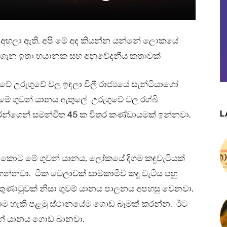
් අහලා ඇති. අපි මේ අද කියන්න යන්නේ ලොකයේ
් ගැන ඉතා භයානක සහ අනුවේදනීය කතාවක්
ේ උරුගුවේ වල ඉඳලා චිලී රාජ්‍යයේ සැන්ටියාගෝ
මේ ගුවන් යානය ඇතුලේ උරුගුවේ වල රග්බි
L
ුරන්ගෙන් සමන්විත 45 ක විතර කණ්ඩායමක් ඉන්නවා.
නකොට මේ ගුවන් යානය, ලෝකයේ දිගම කඳුවැටියක්
ගන්නවා. ටික වෙලාවක් සාමකාමීව කදු වැටිය පහු
ුණාටුවක් නිසා ගුවම් යානය පාලනය අපහසු වෙනවා.
හාම හැකි පළමු ස්ථානයේම ගොඩ බෑමක් කරන්න. ඊට
න් යානය ගොඩ බානවා.