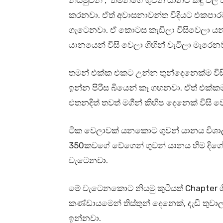
නියමුවන් , තමන්ගේ ගුවන් යානට කඳු ව
කරනවා. ඒත් අවාසනාවන්ත විදියට එකපා
ගැටෙනවා. ඒ කොටස කැඩිලා විසිවෙලා යනව
යානයෙන් විසි වෙලා ගිහින් වැටිලා මැරෙන
තමන් එක්ක එකට උන්න තුන්දෙනෙක්ම විසි
ඉන්න පිරිස බියෙන් කෑ ගහනවා. ඒත් එක්
එතනදිත් තවත් මගීන් කිහිප දෙනෙක් විසි ව
ටික වෙලාවක් යනකොට ගුවන් යානය විශා
350කවගේ වේගෙන් ගුවන් යානය හිම දිගේ
වැටෙනවා.
මේ වැටෙනකොට නියමු කුටියත් Chapter ගි
කණ්ඩායමෙන් තිස්තුන් දෙනෙක්, දැඩි තුව
ඉන්නවා.