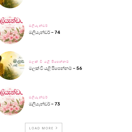
ඔලියැන්ඩර්
ඔලියැන්ඩර් – 74
මලක් වී යළි පිපෙන්නම්
මලක් වී යළි පිපෙන්නම් – 56
ඔලියැන්ඩර්
ඔලියැන්ඩර් – 73
LOAD MORE