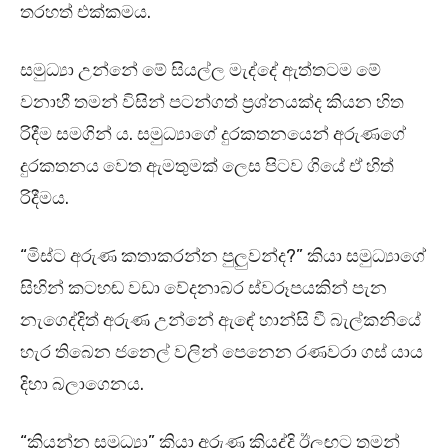
තරහත් එක්කමය.
සමුධ්‍යා උන්නේ මේ සියල්ල මැද්දේ ඇත්තටම මේ
වනාහී තමන් විසින් පටන්ගත් ප්‍රශ්නයක්ද කියන හිත
රිදීම සමගින්‍ ය. සමුධ්‍යාගේ දුරකතනයෙන් අරුණගේ
දුරකතනය වෙත ඇමතුමක් ලෙස පිටව ගියේ ඒ හිත්
රිදීමය.
“මිස්ට අරුණ කතාකරන්න පුලුවන්ද?” කියා සමුධ්‍යාගේ
සිහින් කටහඬ වඩා වේදනාබර ස්වරූපයකින් පැන
නැගෙද්දිත් අරුණ උන්නේ ඇඳේ හාන්සි වී බැල්කනියේ
හැර තිබෙන ජනෙල් වලින් පෙනෙන රණවරා ගස් යාය
දිහා බලාගෙනය.
“කියන්න සමුධ්‍යා” කියා අරුණ කියද්දි ඊලඟට තමන්