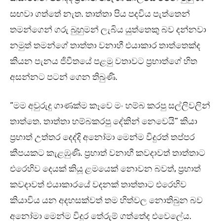
සඟවා ගත්තේ නැත. තාත්තා පිය පදවිය පැත්තෙන්
තමන්ගෙන් ගරු බුහුමන් ලැබිය යුත්තෙකු බව දන්නවා
නමුත් තමන්ගේ තාත්තා වනාහී එයාකාර තාත්තෙක්ද
කියන පැනය ජිවීතයේ පළමු වතාවට ප්‍රභාත්ගේ හිත
අසන්නට පටන් ගෙන තිබුණි.
“මම අවුරුදු ගාණක්ම කෑවෙ මං හම්බ කරපු සල්ලිවලින්
තාත්තෙ. තාත්තා හම්බකරපු දේකින් නෙවෙයි” කියා
ප්‍රභාත් උත්තර දෙද්දි අනෝමා මෙන්ම විදුරත් තප්පර
කීපයකට කැළඹුණි. ප්‍රභාත් වනාහී කවදාවත් තාත්තාට
එරෙහිව දෙයක් කියූ ළමයෙක් නොවන බවත්, ප්‍රභාත්
කවදාවත් එයාකාරයේ වදනක් තාත්තාට එරෙහිව
කියාවිය යන අදහසක්වත් තම හිත්වල නොතිබුන බව
අනෝමා මෙන්ම විදුර තේරුම් ගත්තේද එවෙලේය.