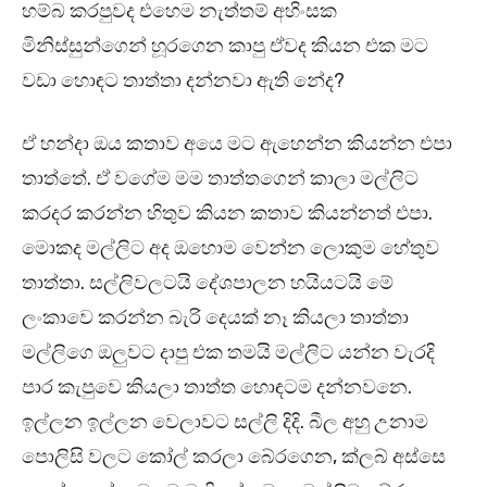
හම්බ කරපුවද එහෙම නැත්තම් අහිංසක
මිනිස්සුන්ගෙන් හූරගෙන කාපු ඒවද කියන එක මට
වඩා හොඳට තාත්තා දන්නවා ඇති නේද?
ඒ හන්දා ඔය කතාව අයෙ මට ඇහෙන්න කියන්න එපා
තාත්තේ. ඒ වගේම මම තාත්තගෙන් කාලා මල්ලිට
කරදර කරන්න හිතුව කියන කතාව කියන්නත් එපා.
මොකද මල්ලිට අද ඔහොම වෙන්න ලොකුම හේතුව
තාත්තා. සල්ලිවලටයි දේශපාලන හයියටයි මේ
ලංකාවෙ කරන්න බැරි දෙයක් නෑ කියලා තාත්තා
මල්ලිගෙ ඔලුවට දාපු එක තමයි මල්ලිට යන්න වැරදි
පාර කැපුවෙ කියලා තාත්ත හොඳටම දන්නවනෙ.
ඉල්ලන ඉල්ලන වෙලාවට සල්ලි දිදි. බීල අහු උනාම
පොලිසි වලට කෝල් කරලා බේරගෙන, ක්ලබ් අස්සෙ