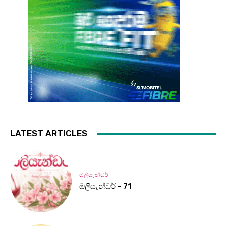
LATEST ARTICLES
ඔලියැන්ඩර්
ඔලියැන්ඩර් – 71