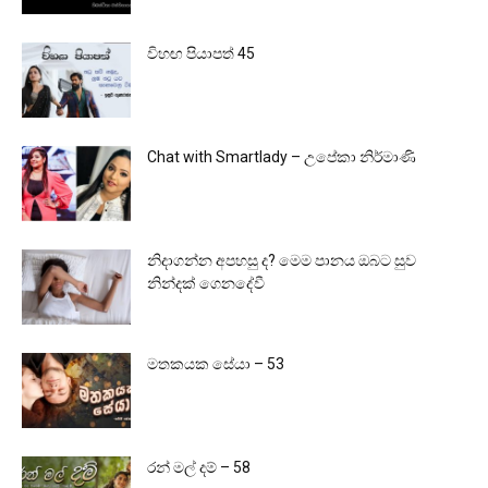
විහඟ පියාපත් 45
Chat with Smartlady – උපේකා නිර්මාණි
නිදාගන්න අපහසු ද? මෙම පානය ඔබට සුව
නින්දක් ගෙනදේවී
මතකයක සේයා – 53
රන් මල් දම් – 58