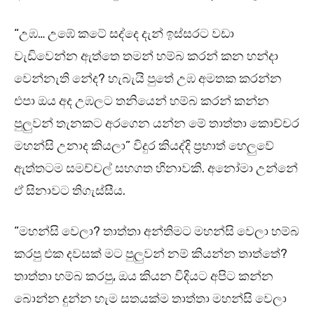
“උඹ… උඹේ කටේ සද්දෙ දැන් ඉස්සරට වඩා
වැඩිවෙන්න ඇත්තෙ තමන් හම්බ කරන් කන හන්දා
වෙන්නැති නේද? හැබැයි පුතේ උඹ අමතක කරන්න
එපා ඔය අද උඹලට තනියෙන් හම්බ කරන් කන්න
පුලුවන් තැනකට අරගෙන යන්න මේ තාත්තා කොච්චර
මහන්සි උනාද කියලා” විදුර කියද්දි ප්‍රභාත් හෙලුවේ
ඇත්තටම සමච්චල් සහගත හිනාවකි. අනෝමා උන්නේ
ඒ සිනාවට තිගැස්සීය.
“මහන්සි වෙලා? තාත්තා අන්තිමට මහන්සි වෙලා හම්බ
කරපු එක දවසක් මට පුලුවන් නම් කියන්න තාත්තේ?
තාත්තා හම්බ කරපු, ඔය කියන විදියට අපිට කන්න
බොන්න දුන්න හැම සතයක්ම තාත්තා මහන්සි වෙලා