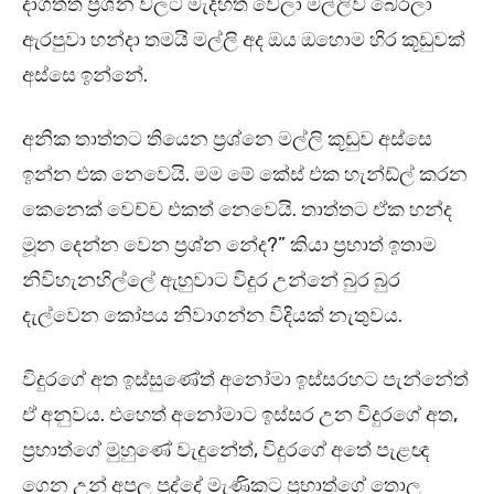
දාගත්ත ප්‍රශ්න වලට මැදිහත් වෙලා මල්ලිව බේරලා
ඇරපුවා හන්දා තමයි මල්ලි අද ඔය ඔහොම හිර කූඩුවක්
අස්සෙ ඉන්නේ.
අනික තාත්තට තියෙන ප්‍රශ්නෙ මල්ලි කූඩුව අස්සෙ
ඉන්න එක නෙවෙයි. මම මේ කේස් එක හැන්ඩ්ල් කරන
කෙනෙක් වෙච්ච එකත් නෙවෙයි. තාත්තට ඒක හන්ද
මූන දෙන්න වෙන ප්‍රශ්න නේද?” කියා ප්‍රභාත් ඉතාම
නිවිහැනහිල්ලේ ඇහුවාට විදුර උන්නේ බුර බුර
දැල්වෙන කෝපය නිවාගන්න විදියක් නැතුවය.
විදුරගේ අත ඉස්සුණේත් අනෝමා ඉස්සරහට පැන්නේත්
ඒ අනුවය. එහෙත් අනෝමාට ඉස්සර උන විදුරගේ අත,
ප්‍රභාත්ගේ මුහුණේ වැදුනේත්, විදුරගේ අතේ පැළඥ
ගෙන උන් අපල පුද්දේ මැණිකට ප්‍රභාත්ගේ තොල