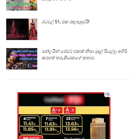
රටවල් 51, එක රතු ඇඳුමයි!
ඔන්ලයින් පේමට් එකක් නිසා මුදල් සියල්ල අහිමි
කරගත් තරුණියකගේ කතාව