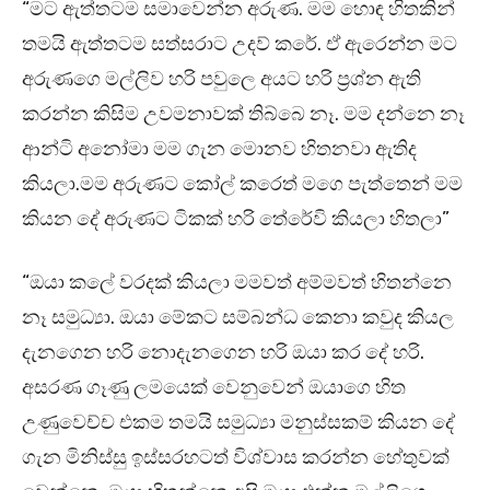
“මට ඇත්තටම සමාවෙන්න අරුණ. මම හොඳ හිතකින්
තමයි ඇත්තටම සත්සරාට උදව් කරේ. ඒ ඇරෙන්න මට
අරුණගෙ මල්ලිව හරි පවුලෙ අයට හරි ප්‍රශ්න ඇති
කරන්න කිසිම උවමනාවක් තිබ්බෙ නෑ. මම දන්නෙ නෑ
ආන්ටි අනෝමා මම ගැන මොනව හිතනවා ඇතිද
කියලා.මම අරුණට කෝල් කරෙත් මගෙ පැත්තෙන් මම
කියන දේ අරුණට ටිකක් හරි තේරේවි කියලා හිතලා”
“ඔයා කලේ වරදක් කියලා මමවත් අම්මවත් හිතන්නෙ
නෑ සමුධ්‍යා. ඔයා මේකට සම්බන්ධ කෙනා කවුද කියල
දැනගෙන හරි නොදැනගෙන හරි ඔයා කර දේ හරි.
අසරණ ගෑණු ලමයෙක් වෙනුවෙන් ඔයාගෙ හිත
උණුවෙච්ච එකම තමයි සමුධ්‍යා මනුස්සකම් කියන දේ
ගැන මිනිස්සු ඉස්සරහටත් විශ්වාස කරන්න හේතුවක්