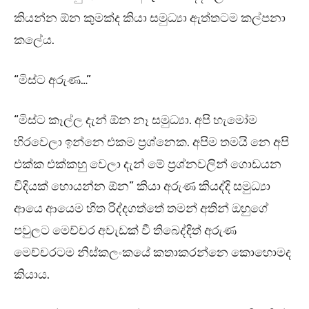
කියන්න ඕන කුමක්ද කියා සමුධ්‍යා ඇත්තටම කල්පනා
කලේය.
“මිස්ට අරුණ…”
“මිස්ට කෑල්ල දැන් ඕන නෑ සමුධ්‍යා. අපි හැමෝම
හිරවෙලා ඉන්නෙ එකම ප්‍රශ්නෙක. අපිම තමයි නෙ අපි
එක්ක එක්කහු වෙලා දැන් මේ ප්‍රශ්නවලින් ගොඩයන
විදියක් හොයන්න ඕන” කියා අරුණ කියද්දි සමුධ්‍යා
ආයෙ ආයෙම හිත රිද්දගත්තේ තමන් අතින් ඔහුගේ
පවුලට මෙච්චර අවැඩක් වී තිබෙද්දිත් අරුණ
මෙච්චරටම නිස්කලංකයේ කතාකරන්නෙ කොහොමද
කියාය.