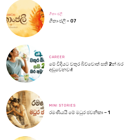
ගීතාංජලී
ගීතාංජලී – 07
CAREER
මේ විදියට වතුර බිව්වොත් සති 2න් බර
අඩුවෙනවා!
MINI STORIES
රමණීයයි මේ මධුර ජවනිකා – 1