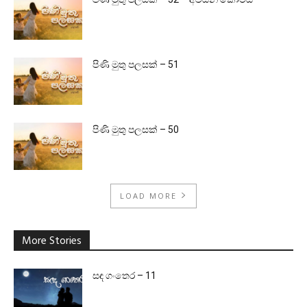
පිණි මුතු පලසක් – 51
පිණි මුතු පලසක් – 50
LOAD MORE
More Stories
සඳ ගංතෙර – 11