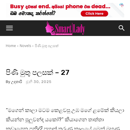
Home
Novels
පිණි මුතු පලසක්
පිණි මුතු පලසක් – 27
By
උදතාරි
ජූනි 30, 2025
“මගෙන් කාලා මටම කෙළවපු උඹ මගේ ළමේක් කියලා
කියන්න පුලුවන්ද යකෝ?” කියාගෙන තාත්තා
කඩාගෙන පනිද්දි ප්‍රභාත් තරුණ කාලයේ මෙන් මුහුණ