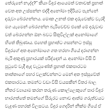
තේරුනේ නැද්ද?” කියා විදුර ආයෙමත් වතාවක් ප්‍රභාත්
වෙත අත උස්සන්න එද්දී අනෝමා ඉදිරියට පැන්නේ
දරුවා බේරගන්නය. මොක උනත් එක දරුවෙක්ව වැරදි
මග යෑමෙන් බේරගන්න බැරිවෙච්ච එකේ මේ දරුවාව
වත් බේරගන්න ඕන බවට සිතුවිල්ලක් අනෝමාගේ
හිතේ තිබුණාය. එහෙත් ප්‍රභාත්ට ගසන්නට ඉස්සූ
විදුරගේ අත අනෝමාගෙ ගත හරහා ගියේ දරාගන්න
බැරි අකුණු ප්‍රහාරයක් පරිද්දෙන් ය. අනෝමා විසි වී
පුටුවේ වැදී ඇද වැටුණේත් ප්‍රභාත් එකපාරටම
තාත්තාගේ පහර වලක්වන්නට මෙන් අත ඉස්සුවේත්
එකපාරටය. තමන්ට වඩා විසි වයසකින් විතර බාල
නිතර ව්‍යායාම කරන තරුණ කොල්ලෙකුගේ පාර විදුර
භාරගත්තේ තමන්ගේ සිරුරට නොව ආත්ම ගරුත්වයට
වැදුණ පහරක් විලසටය. විදුර ගෙදරින් නික්ම ගියේ ඒ