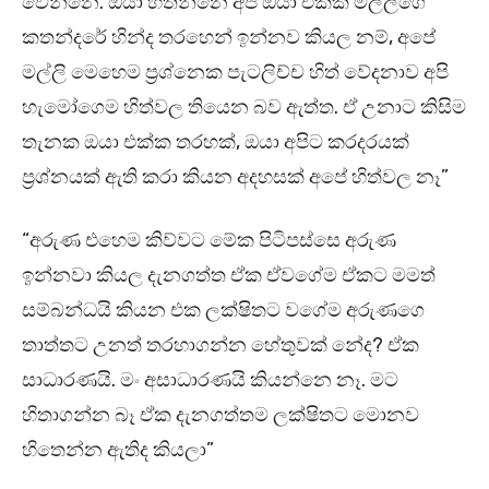
වෙන්නෙ. ඔයා හිතන්නෙ අපි ඔයා එක්ක මල්ලිගෙ
කතන්දරේ හින්ද තරහෙන් ඉන්නව කියල නම්, අපේ
මල්ලි මෙහෙම ප්‍රශ්නෙක පැටලිච්ච හිත් වේදනාව අපි
හැමෝගෙම හිත්වල තියෙන බව ඇත්ත. ඒ උනාට කිසිම
තැනක ඔයා එක්ක තරහක්, ඔයා අපිට කරදරයක්
ප්‍රශ්නයක් ඇති කරා කියන අදහසක් අපේ හිත්වල නෑ”
“අරුණ එහෙම කිව්වට මේක පිටිපස්සෙ අරුණ
ඉන්නවා කියල දැනගත්ත ඒක ඒවගේම ඒකට මමත්
සම්බන්ධයි කියන එක ලක්ෂිතට වගේම අරුණගෙ
තාත්තට උනත් තරහාගන්න හේතුවක් නේද? ඒක
සාධාරණයි. මං අසාධාරණයි කියන්නෙ නෑ. මට
හිතාගන්න බෑ ඒක දැනගත්තම ලක්ෂිතට මොනව
හිතෙන්න ඇතිද කියලා”