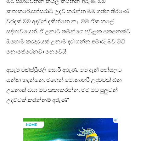
මට සමාවෙන්න කියල කියන්න අරුණ මම
කතාකරේ.සත්සරාට උදව් කරන්න මම ගත්ත තීරණේ
වරදක් මම අදටත් දකින්නෙ නෑ. මම ඒක කලේ
සද්භාවයෙන්. ඒ උනාට තමන්ගෙ පවුලක කෙනෙක්ට
ඔහොම කරදරයක් උනාම දරාගන්න අමාරු බව මට
නොතේරෙනවා නෙවෙයි.
අයෑම් එක්ස්ට්‍රීම්ලි සොරි අරුණ. මම දැන් පන්සලට
යන්න හදන්නෙ. මගෙන් මොනාහරි උදව්වක් ඕන
උනොත් ඔයා මට කතාකරන්න. මම මට පුලුවන්
උදව්වක් කරන්නම් අරුණ”