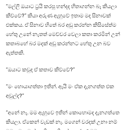
“මල්ලි ඔයාට ට්‍රයි කරපු හන්දද හිතාගන්න බෑ කියලා
කිව්වේ?” කියා අරුණ ඇහුවේ ඉතාම මද සිනාවක්
එක්කය. ඒ සිනාව හිතේ බර අඩු කරන්න කිසිසේත්ම
හේතු උනේ නැතත් මෙච්චර වෙලා කතා කරමින් උන්
කතාබහේ බර මදක් අඩු කරන්නට හේතු උන බව
ඇත්තකි.
“ඔයාට කවුද ඒ කතාව කිව්වේ?”
“මං හොයාගත්තා ඉතින්. ඇයි මං ඒක දැනගත්ත එක
අවුල්ද?”
“අනේ නෑ. මම ඇහුවෙ ඉතින් කොහොමද දැනගත්තෙ
කියලා. ඒකෙන් වැඩක් නෑ. මගෙන් වරදක් උනා නම්