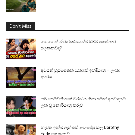
Don't Miss
කෙනෙක් නිරන්තරයෙන්ම ඔබව පහත් කර
සලකනවද?
අවසන් හුස්මතෙක් රැකගත් ඉන්දියානු – ලංකා
ආදරය
තම පෙම්වතියගේ මරණය නිසා සමාජ අපවාදයට
ලක් වූ කොරියානු තරුව
නැවත ඉපදීම ඇත්තක් බව ඔප්පු කල Dorothy
Eady ගෙ කතාව