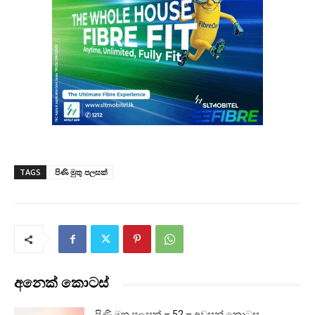
TAGS
පිණි මුතු පලසක්
අනෙක් කොටස්
පිණි මුතු පලසක් – 52 – අවසන් කොටස