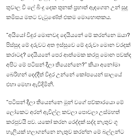
තුවාල වී ලේ බිංදු දෙක තුනක් ප්‍රභාත් ඇඳගෙන උන් සුදු
කමිසය මතට වැටුණේත් එකම මොහොතකය.
“අයියෝ විදුර මොනවද දෙයියනේ මේ කරන්නෙ ඔයා?
පිස්සුද මේ දරුවට අත ඉස්සුවෙ මේ දරුවා මොන වරදක්
කරාටද? දෙයියනේ පෙර ආත්මෙක කරපු මොන පවක්ද
අපිට මේ පටිසන් දීලා තියෙන්නෙ?” කියා අනෝමා
බෙරිහන් දෙද්දීත් විදුර උන්නේ කෝපයෙන් සාලයේ
එහා මෙහා ඇවිදිමිනි.
“පටිසන් දීලා තියෙන්නෙ මුන් වගේ පව්කාරයො මේ
ලෝකෙට අරන් ඇවිල්ල කවලා පොවලා උස්මහත්
කරපුවයි පව. යකෝ කරන රෙද්දක් සද්ද නැතුව ගූ
හැලියක් හලාගන්නෙ නැතුව කරන්න මේ බල්ලන්ට