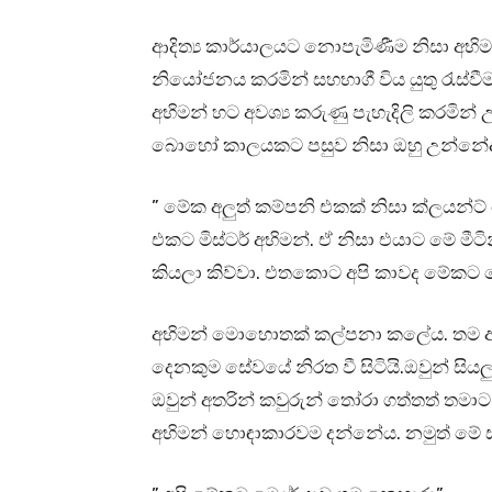
ආදිත්‍ය කාර්යාලයට නොපැමිණීම නිසා අභි
නියෝජනය කරමින් සහභාගී විය යුතු රැස්වීම
අභිමන් හට අවශ්‍ය කරුණු පැහැදිලි කරමින
බොහෝ කාලයකට පසුව නිසා ඔහු උන්නේද
” මේක අලුත් කම්පනි එකක් නිසා ක්ලයන්ට
එකට මිස්ටර් අභිමන්. ඒ නිසා එයාට මේ
කියලා කිව්වා. එතකොට අපි කාවද මේකට
අභිමන් මොහොතක් කල්පනා කලේය. තම ආයතනය
දෙනකුම සේවයේ නිරත වී සිටියි.ඔවුන් සි
ඔවුන් අතරින් කවුරුන් තෝරා ගත්තත් තමා
අභිමන් හොඳාකාරවම දන්නේය. නමුත් මේ ස