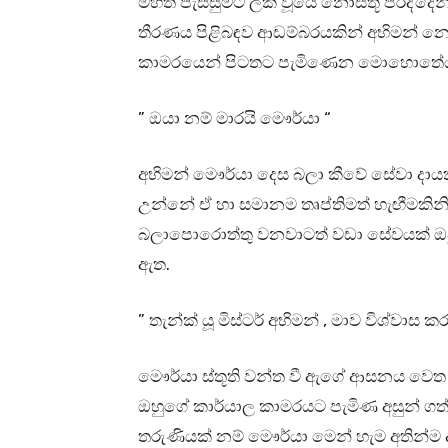
මහත් පැසසුමට ලක් වූයේ නොසිතූ පරිද්දෙ
තීරණය පිළිබඳව ආඩම්බරයකින් අභිමන් නෙහා
කාමරයෙන් පිටතට පැමිණෙන මොහොතේ
” ඔයා නම් මාරයි මෞර්යා “
අභිමන් මෞර්යා දෙස බලා කීවේ සේවා දාය
උන්නේ ඒ හා සමානම තෘප්තිමත් හැඟීමකිනි
බලාපොරොත්තු වනවාටත් වඩා සේවයක් ඔවු
ඇත.
” තැන්ක් යූ මිස්ටර් අභිමන් , මාව විශ්වාස
මෞර්යා ස්තූති වන්ත වී ඇගේ ආසනය වෙත
ඔහුගේ කාර්යාල කාමරයට පැමිණ අසුන් ගත්ත
තරුණියක් නම් මෞර්යා මෙන් හැම අතින්ම ද