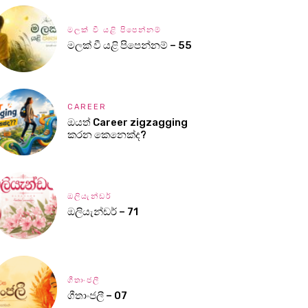
මලක් වී යළි පිපෙන්නම්
මලක් වී යළි පිපෙන්නම් – 55
CAREER
ඔයත් Career zigzagging
කරන කෙනෙක්ද?
ඔලියැන්ඩර්
ඔලියැන්ඩර් – 71
ගීතාංජලී
ගීතාංජලී – 07