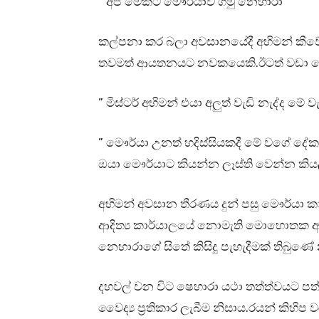
” අපි මේකට මෞර්යාව ගමු නෙහාරා”
කල්පනා කර බලා අවසානයේදී අභිමන් කීවේ
තවමත් ආයතනයට නවකයෙකි.ඊටත් වඩා මෙ
” මිස්ටර් අභිමන් එයා අලුත් වැඩි නැද්ද මේ
” මෞර්යා උනත් හදිස්සියකදී මේ වගේ දේ
ඔයා මෞර්යාට කියන්න ලෑස්ති වෙන්න කිය
අභිමන් අවසාන තීරණය දුන් පසු මෞර්යා ක
ආදිත්‍ය කාර්යාලයේ නොමැති මොහොතක අභ
නෙහාරාගේ සිතේ කිසිදු පැහැදීමක් තිබුණේ
දහවල් වන විට ෂෙහාරා යථා තත්ත්වයට පත් 
වෛද්‍ය ප්‍රතිකාර ලැබීම නිසාය.රයන් කිහ