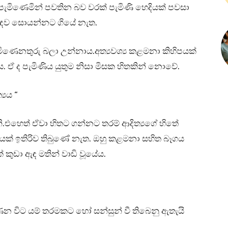
ට පැමිණෙමින් පවතින බව වරක් පැමිණි හෙදියක් පවසා
ළිබඳව සොයන්නට ගියේ නැත.
පැමිණෙනතුරු බලා උන්නාය.අත්‍යවශ්‍ය කළමනා කිහිපයක්
 ඒ ද පැමිණිය යුතුම නිසා මිසක හිතකින් නොවේ.
‍යය “
.එහෙත් ඒවා හිතට ගන්නට තරම් ආදිත්‍යගේ හිතේ
යක් ඉතිරිව තිබුණේ නැත. ඔහු කළමනා සහිත බෑගය
කුඩා ඇඳ මතින් වාඩි වූයේය.
ණෙන විට යම් තරමකට හෝ සන්සුන් වී තිබෙනු ඇතැයි