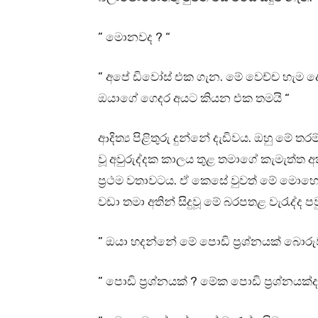
” මොනවද ? “
” අපේ ඩිවෝස් එක ගැන. මේ වෙච්ච හැම දෙය
ඔයාගේ ගෙදර අයට කියන එක තමයි “
ආදිත්‍ය පිළිතුරු දුන්නේ දැඩිවය. ඔහු මේ ත
වූ අවුරුද්දක කාලය තුළ තමාගේ කැමැත්ත
ප්‍රථම වතාවටය. ඒ කෙසේ වුවත් මේ මොහ
වඩා තමා අතින් සිදුවූ මේ බරපතළ වැරැද්ද 
” ඔයා හදන්නේ මේ පොඩි ප්‍රශ්නයක් බොරු
” පොඩි ප්‍රශ්නයක් ? මේක පොඩි ප්‍රශ්නයක්