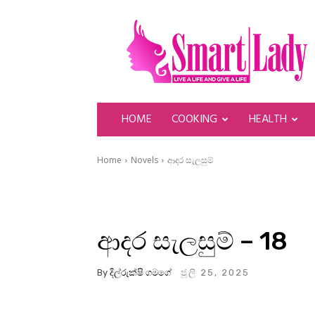
SmartLady
HOME
COOKING
HEALTH
Home
Novels
ආදර සැලසුම්
ආදර සැලසුම් – 18
By
දිල්රුක්ෂි ගමගේ
ජූලි 25, 2025