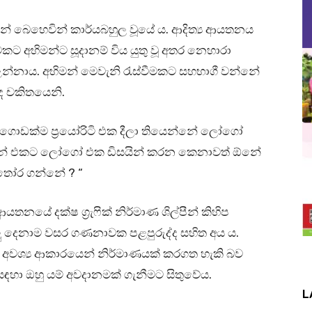
මන් බෙහෙවින් කාර්යබහුල වූයේ ය. ආදිත්‍ය ආයතනය
කට අභිමන්ට සූදානම් විය යුතු වූ අතර නෙහාරා
් උන්නාය. අභිමන් මෙවැනි රැස්වීමකට සහභාගී වන්නේ
 චකිතයෙනි.
් ගොඩක්ම ප්‍රයෝරිටි එක දීලා තියෙන්නේ ලෝගෝ
 මීටින් එකට ලෝගෝ එක ඩිසයින් කරන කෙනාවත් ඕනේ
 තෝර ගන්නේ ? “
ේ දක්ෂ ග්‍රැෆික් නිර්මාණ ශිල්පීන් කිහිප
යලු දෙනාම වසර ගණනාවක පළපුරුද්ද සහිත අය ය.
ට අවශ්‍ය ආකාරයෙන් නිර්මාණයක් කරගත හැකි බව
ඳහා ඔහු යම් අවදානමක් ගැනීමට සිතුවේය.
L