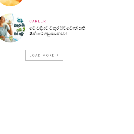
CAREER
මේ විදියට වතුර බිව්වොත් සති
2න් බර අඩුවෙනවා!
LOAD MORE