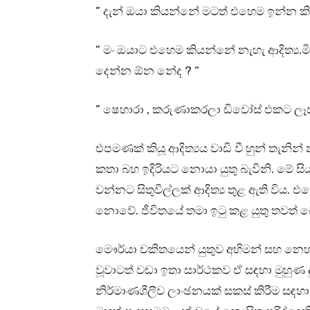
” දැන් ඔයා කියන්නේ මටත් එහෙම ඉන්න කි
” මං ඔයාට එහෙම කියන්නේ නැහැ ආදිත්‍ය.ම
දෙන්න ඕන නේද ? “
” ෂෙහාරා , කරුණාකරලා ඩිවෝස් එකට ලෑස
එපමණක් කියූ ආදිත්‍යය වාඩි වී හුන් තැනි
කතා බහ ඉදිරියට නොයා යුතු බැවිනි. මේ 
වන්නට සිතුවිල්ලක් ආදිත්‍ය තුළ ඇති විය. එහ
නොවේ. ජීවිතයේ තමා ඉටු කළ යුතු තවත්
මෞර්යා චකිතයෙන් යුතුව අභිමන් සහ නෙහ
වූවාටත් වඩා ඉතා සාර්ථකව ඒ සඳහා මුහ
නිර්මාණශීලීව ලාංඡනයක් සකස් කිරීම සඳහ