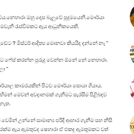
ය.නෙහාරා ඔහු දෙස බැලුවේ පුදුමයෙනි.මෞර්යා
වැනි රැස්වීමකට ඇය ආධුනිකයෙකි.
 වැඩේට ? මිස්ටර් ආදිත්‍ය මොනවා කියයිද දන්නේ නෑ “
කට ෆේස් කරන්න පුරුදු වෙන්න ඕනේ නේ නෙහාරා.
ලා “
ාර්යාල කාමරයකින් පිටව මෞර්යා සොයා ගියාය.
ිමන් මෙවන් අවදානමක් ගැනීමට සැරසීම පිළිබඳව
 නැත.
වෙමින් උන්නේ සාමාන්‍ය පරිදි ආහාර ගැනීම සහ නිසි
ිප වරක්ම ඇය ඇමතුවද ෂෙහාරා ඒ එකදු ඇමතුමකට වත්