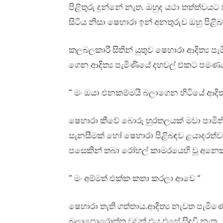
පිළිතුරු දුන්නේ නැත. ඔහුද යථා තත්ත්වය
සිටිය නිසා ෂෙහාරා ඉන් අනතුරුව ඔහු පි
කලබලකාරී සිතින් යුතුව ෂෙහාරා ආදිත්‍ය 
ගෙන ආදිත්‍ය පැමිණියේ දහවල් එකට පමණය.
” මං ඔයා එනකම්මයි බලාගෙන හිටියේ ආදිත්
ෂෙහාරා කීවේ බොරු හුරතලයක් මවා පාමිනි
සැනසීමක් හෝ ෂෙහාරා පිළිබඳව ළයාදරත්ව
පසෙකින් තබා රෝහල් කාමරයෙහි වූ අනෙක් 
” මං අම්මත් එක්ක කතා කරලා ආවෙ “
ෂෙහාරා තැති ගත්තාය.ආදිත්‍ය නැවත පැමි
බලාපොරොත්තු වුවත් එය එසේ සිදුවී නැත.