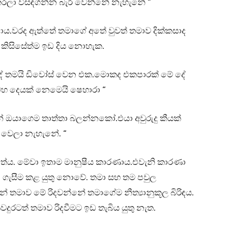
 කරලා විසඳගන්න බැරි වෙන්නේ නැහැනේ “
ය.වරද ඇත්තේ තමාගේ අතේ වුවත් තමාව දික්කසාද
හට කිසිසේත්ම ඉඩ දිය නොහැක.
 දේ තමයි ඩිවෝස් වෙන එක.මොකද එකපාරක් මේ දේ
හ දෙයක් නෙමෙයි ෂෙහාරා “
ැන් ඔයාගෙම තාත්තා බලන්නකෝ.එයා අවුරුදු කීයක්
 වෙලා නැහැනේ. “
ත්තේය. මේවා ඉතාම මානුෂීය කාරණාය.එවැනි කාරණා
ා ගැසීම කළ යුතු නොවේ. තමා සහ තම පවුල
් තමාව මේ රිදවන්නේ තමාගේම නීත්‍යානුකූල බිරිඳය.
දුරටත් තමාව රිදවීමට ඉඩ තැබිය යුතු නැත.