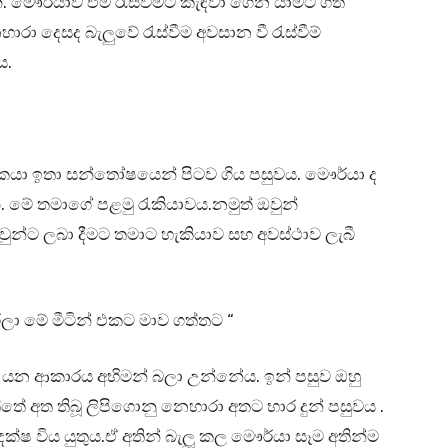
නි. මෞර්යාව එම රැස්වීමට කැඳවා ගෙන යාමට ගත්
රා දෙසද බැලුවේ රැස්වීම අවසාන වී රැස්වීම්
ය.
කයා ඉතා සන්තෝෂයෙන් පිටව ගිය පසුවය. මෞර්යා ද
. මේ තමාගේ පළමු රැකියාවය.නමුත් ඔවුන්
න්ට ලබා දීමට තමාට හැකියාව සහ අවස්ථාව ලැබී
 කරලා මේ මීටින් එකට මාව ගත්තට “
 යන ආකාරය අභිමන් බලා උන්නේය. ඉන් පසුව ඔහු
ේ අත තිබූ ලිපිගොනු නෙහාරා අතට භාර දුන් පසුවය .
ක්ෂ විය යුතුය.ඒ අතින් බැලූ කල මෞර්යා සෑම අතින්ම