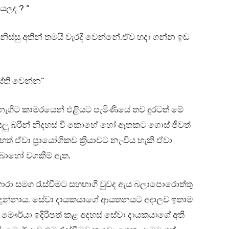
යලද ? “
ිනිස්සු අතින් තමයි වැරදි වෙන්නේ.ඒව හදා ගන්න ඉඩ
්ති වෙන්න”
න් නැගිට කාමරයෙන් එළියට පැමිණියේ තව දුරටත් මේ
සියලු බරින් නිදහස් වී කොහේ හෝ ඈතකට ගොස් ජීවත්
ෙත් ඒවා ප්‍රායෝගිකව ක්‍රියාවට නැංවිය හැකි ඒවා
 බොහෝ වගකීම් ඇත.
ාරා සමග රැස්වීමට සහභාගී වුවද ඇය බලාපොරොත්තු
ුණ දුන්නාය. සේවා දායකයාගේ ආයතනයට අදාලව ඉතාම
ා මෞර්යා ඉදිරිපත් කළ අදහස් සේවා දායකයාගේ අති