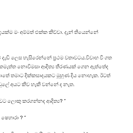
ක්ම මං අම්මත් එක්ක කිව්වා. දැන් තියෙන්නේ
රම් දැඩි ලෙස හැසිරෙන්නේ ප්‍රථම වතාවටය.විවාහ වී ගත
 අකමැත්ත නොවිමසා ආදිත්‍ය තීරණයක් ගෙන ඇත්තේද
ොතේ තමාට දික්කසාදයකට මුහුණ දිය නොහැක. ඊටත්
පවුලේ අයට කිව හැකි වන්නේ ද නැත.
වට ලොකු කරගන්නද ආදිත්‍ය? “
ද ෂෙහාරා ? “