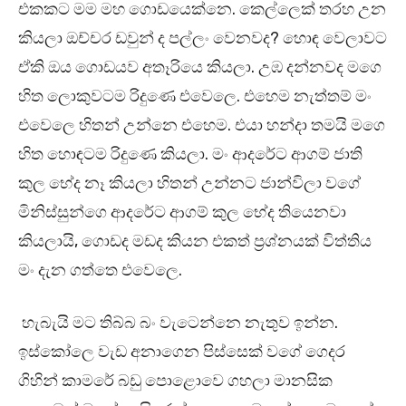
එකකට මම මහ ගොඩයෙක්නෙ. කෙල්ලෙක් තරහ උන
කියලා ඔච්චර ඩවුන් ද පල්ලං වෙනවද? හොඳ වෙලාවට
ඒකි ඔය ගොඩයව අතෑරියෙ කියලා. උඹ දන්නවද මගෙ
හිත ලොකුවටම රිදුණෙ එවෙලෙ. එහෙම නැත්තම් මං
එවෙලෙ හිතන් උන්නෙ එහෙම. එයා හන්දා තමයි මගෙ
හිත හොඳටම රිදුණෙ කියලා. මං ආදරේට ආගම් ජාති
කුල භේද නෑ කියලා හිතන් උන්නට ජාන්විලා වගේ
මිනිස්සුන්ගෙ ආදරේට ආගම් කුල භේද තියෙනවා
කියලායි, ගොඩද මඩද කියන එකත් ප්‍රශ්නයක් විත්තිය
මං දැන ගත්තෙ එවෙලෙ.
හැබැයි මට තිබ්බ බං වැටෙන්නෙ නැතුව ඉන්න.
ඉස්කෝලෙ වැඩ අනාගෙන පිස්සෙක් වගේ ගෙදර
ගිහින් කාමරේ බඩු පොළොවෙ ගහලා මානසික