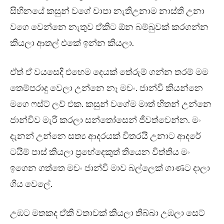
සිහිනයේ කසුන් වගේ චාපා නැතිඋනාම නාස්ති උනා
වගෙ වෙන්නෙ නැතුව ඒකිට ඕන බම්බුවක් කරගන්න
කියලා ආතල් එකේ ඉන්න කියලා.
ඒත් ඒ වයසෙදි එහෙම දෙයක් තේරුම් ගන්න තරම් මම
තෙම්පරාදු වෙලා උන්නෙ නෑ මචං. ජාන්වි කියන්නෙ
මගෙ ෆස්ට් ලව් එක. කසුන් වගේම මාත් හිතන් උන්නෙ
ජාන්විව මැරි කරලා සන්තෝසෙන් ජීවත්වෙන්න. මං
දැනන් උන්නෙ සත්‍ය ආදරයක් විතරයි උනාට ආදරේ
ටයිම් පාස් කියලා ප්‍රභේදෙකුත් තියෙන විත්තිය මං
ඉගෙන ගත්තෙ මචං ජාන්වි මාව බල්ලෙක් ගාණට දාලා
ගිය වෙලේ.
උඹට මතකද ඒකි වතාවක් කියලා තිබ්බා උඹලා සෙට්