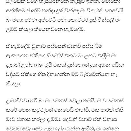
ලෙඩෙක් වගේ හැසිරෙන්නෙ නැතුව ඉන්න. මොකෝ
අන්තිමේ ජාන්වි හන්දා දුක් වින්දෙ මං විතරක් නෙවෙයි
බං මගෙ අම්මා අප්පච්චි පවා කොච්චර දුක් වින්දද? මං
උඹට කියලා තියෙනවනෙ හැමදේම.
ඒ හැමදේම වුනාට පස්සෙත් ජාන්වි පස්ස බිම
ඇණගෙන ඒකිගෙ ඩිවෝස් එකට මං ළඟට එද්දිම මං
දැනන් උන්නා බං ට්‍රයි එකක් දුන්නොත් දුක අහන අයියා
විදියට ඒකිගෙ හිත දිනාගන්න මට බැරිවෙන්නෙ නෑ
කියලා.
උඹ කිව්වා හරි බං මං වෙනස් වෙලා තමයි. මාව වෙනස්
කරේ වෙන කවුරුවත් නෙවෙයි ජාන්වි. එක පාරක් ඒකි
මාව විනාස කරලා දැම්මා. දෙවනි වතාව ඒකි විනාස
වෙච්ච වෙලාවෙ උදව් ඉල්ලගන්න ඇවිත්, මං ඉන්නෙ