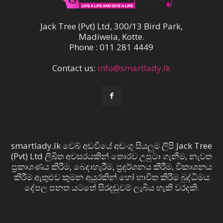
Jack Tree (Pvt) Ltd, 300/13 Bird Park,
Madiwela, Kotte.
Phone : 011 281 4449
Contact us:
info@smartlady.lk
smartlady.lk වෙබ් අඩවියේ අඩංගු සියලුම ලිපි Jack Tree
(Pvt) Ltd ලිඛිත අවසරයකින් තොරව උපුටා ගැනීම, නැවත
ප්‍රකාශණය කිරීම, බෙදාහැරීම, ප්‍රදර්ශනය කිරීම, විකාශනය
කිරීම ඇතුළුව කුමන අයුරකින් හෝ භාවිත කිරීම බුද්ධිමය
දේපල පනත යටතේ සිරදඬුවම් ලැබිය හැකි වරදකි.