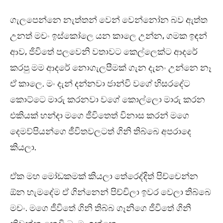
ගැලපෙන්නෙ නැත්තන් වෙන් වෙන්නෝන බව ඇත්ත
උනත් මචං ඉස්කෝලෙ යන කාලෙ උන්න, ගමක ඉඳන්
ආව, ජිවිතේ පලවෙනි වතාවට කෙල්ලෙක්ට ආදරේ
කරපු මම ආදරේ නොගැලපීමක් ගැන දැනං උන්නෙ නෑ
ඒ කාලෙ. මං දැන් දන්නවා ජාන්වි වගේ හිසරදේට
කොට්ටෙ මාරු කරනවා වගේ කොල්ලො මාරු කරන
එකියක් හන්දා මගෙ ජීවිතෙත් විනාස කරන් මගෙ
දෙමව්පියන්ගෙ ජීවිතවලටත් ගිනි තිබ්බෙ අපරාදෙ
කියලා.
ඒක මහ මෝඩකමක් කියලා තේරෙද්දිත් පිච්චෙන්න
ඕන හැමදේම ඒ ගින්නෙන් පිච්චිලා ඉවර වෙලා තිබ්බෙ
මචං. මගෙ ජීවිතේ ගිනි තිබ්බ ගෑනිගෙ ජීවිතේ ගිනි