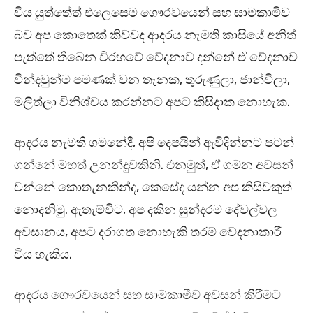
විය යුත්තේත් එලෙසෙම ගෞරවයෙන් සහ සාමකාමීව
බව අප කොතෙක් කිව්වද ආදරය නැමති කාසියේ අනිත්
පැත්තේ තිබෙන විරහවේ වේදනාව දන්නේ ඒ වේදනාව
වින්දවුන්ම පමණක් වන තැනක, තුරුණුලා, ජාන්විලා,
මලිත්ලා විනිශ්චය කරන්නට අපට කිසිදාක නොහැක.
ආදරය නැමති ගමනේදී, අපි දෙපයින් ඇවිදින්නට පටන්
ගන්නේ මහත් උනන්දුවකිනි. එනමුත්, ඒ ගමන අවසන්
වන්නේ කොතැනකින්ද, කෙසේද යන්න අප කිසිවකුත්
නොදනිමු. ඇතැම්විට, අප දකින සුන්දරම දේවල්වල
අවසානය, අපට දරාගත නොහැකි තරම් වේදනාකාරී
විය හැකිය.
ආදරය ගෞරවයෙන් සහ සාමකාමීව අවසන් කිරීමට