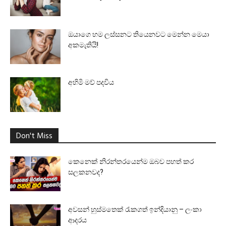
ඔයාගෙ හම ලස්සනට තියෙනවට මෙන්න මෙයා
අකමැතියි!
අහිමි මව් පදවිය
Don't Miss
කෙනෙක් නිරන්තරයෙන්ම ඔබව පහත් කර
සලකනවද?
අවසන් හුස්මතෙක් රැකගත් ඉන්දියානු – ලංකා
ආදරය