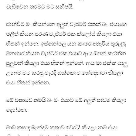
වැඩිවෙන තරමට මට සනීපයි.
ජාන්විට මං කියන්නෙ අලුත් චැප්ටර් එකක් බං. එයාගෙ
මලිත් කියන පරණ චැප්ටර් එක ක්ලෝස් කියලා එයා
හිතන් ඉන්නෙ. ඉස්කෝලෙ යන කාරෙ අතෑරිය තුරුණු
මනහාර කියන චැප්ටර් එක එයාට ආය ඕපන් කරන්න
පුලුවන් කියලා එයා හිතන් ඉන්නේ. ආය මා එක්ක යාලු
උනාම මට කරපු වැරදි ඔක්කොම හේදෙනවා කියලා
එයා හිතන් ඉන්නෙ.
මේ වතාවෙ තමයි බං මං එයාට මේ අලුත් පාඩම කියලා
දෙන්නෙ.
මාව කසාද බැන්දම කතාව ඉවරයි කියලා නම් එයා