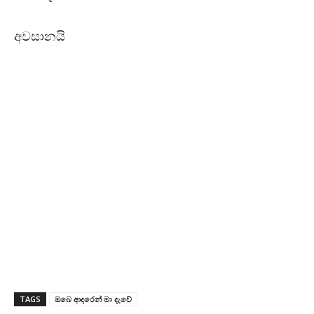
අවසානයි
TAGS
ඔබෙ ආදරෙන් මා දැවේ