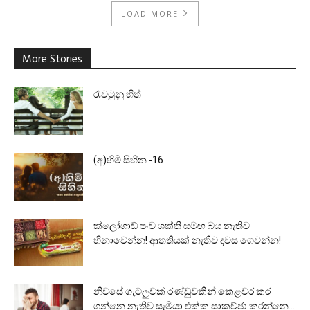
LOAD MORE
More Stories
රැවටුනු හිත්
(අ)හිමි සිහින -16
ක්ලෝගාඩ් පංච ශක්ති සමඟ බය නැතිව
හිනාවෙන්න! ආතතියක් නැතිව දවස ගෙවන්න!
නිවසේ ගැටලුවක් රණ්ඩුවකින් කෙළවර කර
ගන්නෙ නැතිව සැමියා එක්ක සාකච්ඡා කරන්නෙ...