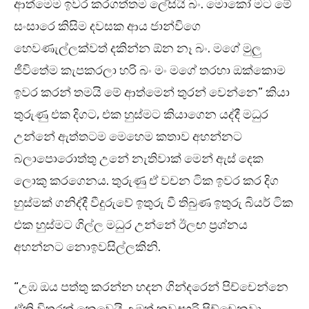
ආත්මෙම ඉවර කරගත්තම ලේසියි බං. මොකෝ මට මේ
සංසාරෙ කිසිම දවසක ආය ජාන්විගෙ
හෙවණැල්ලක්වත් දකින්න ඕන නෑ බං. මගේ මුලු
ජීවිතේම කැපකරලා හරි බං මං මගේ තරහා ඔක්කොම
ඉවර කරන් තමයි මේ ආත්මෙන් තුරන් වෙන්නෙ” කියා
තුරුණු එක දිගට, එක හුස්මට කියාගෙන යද්දී මධුර
උන්නේ ඇත්තටම මෙහෙම කතාව අහන්නට
බලාපොරොත්තු උනේ නැතිවාක් මෙන් ඇස් දෙක
ලොකු කරගෙනය. තුරුණු ඒ වචන ටික ඉවර කර දිග
හුස්මක් ගනිද්දී වීදුරුවේ ඉතුරු වී තිබුණ ඉතුරු බියර් ටික
එක හුස්මට ගිල්ල මධුර උන්නේ ඊලඟ ප්‍රශ්නය
අහන්නට නොඉවසිල්ලකිනි.
“උඹ ඔය පත්තු කරන්න හදන ගින්දරෙන් පිච්චෙන්නෙ