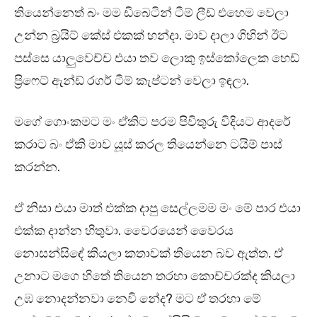
තියෙන්නෙත් බං මම ඩිබෙටින් ටීම් ලීඩ් එහෙම වෙලා
උන්න බ්‍රයිට් කේස් එකක් හන්දා. මාව දාලා ගිහින් ඊට
පස්සෙ යාලුවෙච්ච එයා තව ලොකු ඉස්කෝලෙක හෙඩ්
ප්‍රිෆෙට් ඇන්ඩ් රගර් ටීම් කැප්ටන් වෙලා ඉඳලා.
මගේ ගොංකමට මං ඒකිට පරම පිවිතුරු විදියට ආදරේ
කරාට බං ඒකි මාව යූස් කරල තියෙන්නෙ ටයිම් පාස්
කරන්න.
ඒ නිසා එයා මාත් එක්ක දාපු සෙල්ලමම මං මේ පාර එයා
එක්ක දාන්න හිතුවා. වෛරයෙන් වෛරය
නොසන්සිඳේ කියලා කතාවක් තියෙන බව ඇත්ත. ඒ
උනාට මගෙ හිතේ තියෙන තරහා කොච්චරක්ද කියලා
උඹ නොදන්නවා නෙවි නේද? මට ඒ තරහා මේ