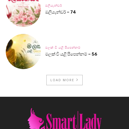
ඔලියැන්ඩර්
ඔලියැන්ඩර් – 74
මලක් වී යළි පිපෙන්නම්
මලක් වී යළි පිපෙන්නම් – 56
LOAD MORE