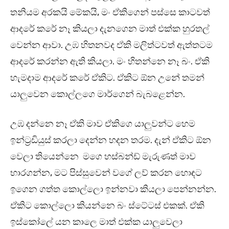
තනියම අරකයි මේකයි, මං ඒකිගෙන් පස්සෙ කාටවත්
ආදරේ කරේ නෑ කියලා දැනගෙන මාත් එක්ක හුරතල්
වෙන්න ආවා. උඹ හිතනවද ඒකි මලිත්ටවත් ඇත්තටම
ආදරේ කරන්න ඇති කියලා. මං හිතන්නෙ නෑ බං. ඒකි
හැමදාම ආදරේ කරේ ඒකිට. ඒකිට ඕන උනේ තමන්
යාලුවෙන කොල්ලගෙ මාර්ගෙන් බැබළෙන්න.
උඹ දන්නෙ නෑ ඒකි මාව ඒකිගෙ යාලුවන්ට හෙම
ඉන්ට්‍රඩියුස් කරලා දෙන්න හදන තරම. දැන් ඒකිට ඕන
වෙලා තියෙන්නෙ මගෙ හස්බන්ඩ් මැරුණත් මාව
භාරගන්න, මට පිස්සුවෙන් වගේ ලව් කරන හොඳට
ඉගෙන ගත්ත කොල්ලො ඉන්නවා කියලා පෙන්නන්න.
ඒකිට කොල්ලො කියන්නෙ බං ස්ටේටස් එකක්. ඒකි
ඉස්කෝලේ යන කාලෙ මාත් එක්ක යාලුවෙලා