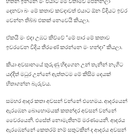
හිතන් ඉන්නෙ මං එයාට මේ වතාවෙ පෙන්නලා
දෙනවා බං මේ කතාව කවදාවත් එයාට ඕන විදියට ඉවර
වෙන්න තිබ්බ එකක් නෙවෙයි කියලා.
ඒකයි මං එදා උඹට කිව්වේ “මේ පාර මේ කතාව
ඉවරවෙන විදිය තීරණේ කරන්නෙ මං හන්දා” කියලා.
කියා අවසානයේ තුරුණු හිඳගෙන උන් තැනින් නැගිට
යද්දිත් මධුර උන්නේ ඇත්තටම මේ කිසිම දෙයක්
හිතාගන්න බැරුවය.
සමහර ආදර කතා අවසන් වන්නේ එහෙමය. ආදරයෙන්
ඇරඹෙන බොහොමයක් කතන්දර අවසන් වන්නේ
වෛරයෙනි. එසේත් නොමැතිනම් මරණයෙනි. ආදරය
ඇරඹෙන්නේ කෙතරම් නම් සතුටකින් ද ආදරය අවසන්