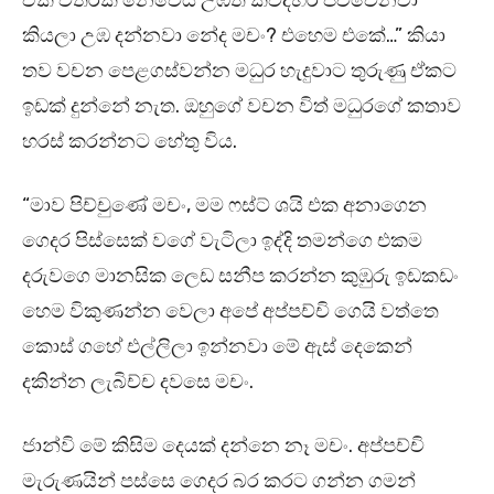
ඒකි විතරක් නෙවෙයි උඹත් කවදහරි පිච්චෙනවා
කියලා උඹ දන්නවා නේද මචං? එහෙම එකේ…” කියා
තව වචන පෙළගස්වන්න මධුර හැදුවාට තුරුණු ඒකට
ඉඩක් දුන්නේ නැත. ඔහුගේ වචන විත් මධුරගේ කතාව
හරස් කරන්නට හේතු විය.
“මාව පිච්චුණේ මචං, මම ෆස්ට් ශයි එක අනාගෙන
ගෙදර පිස්සෙක් වගේ වැටිලා ඉද්දි තමන්ගෙ එකම
දරුවගෙ මානසික ලෙඩ සනීප කරන්න කුඹුරු ඉඩකඩං
හෙම විකුණන්න වෙලා අපේ අප්පච්චි ගෙයි වත්තෙ
කොස් ගහේ එල්ලිලා ඉන්නවා මේ ඇස් දෙකෙන්
දකින්න ලැබිච්ච දවසෙ මචං.
ජාන්වි මේ කිසිම දෙයක් දන්නෙ නෑ මචං. අප්පච්චි
මැරුණයින් පස්සෙ ගෙදර බර කරට ගන්න ගමන්