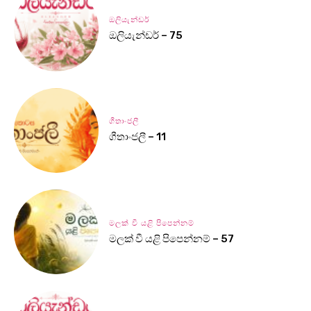
ඔලියැන්ඩර්
ඔලියැන්ඩර් – 75
ගීතාංජලී
ගීතාංජලී – 11
මලක් වී යළි පිපෙන්නම්
මලක් වී යළි පිපෙන්නම් – 57