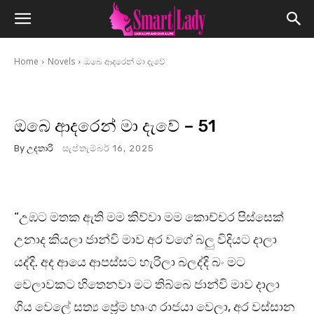
Home
Novels
ඔබෙ ආදරෙන් මා දැවේ
ඔබෙ ආදරෙන් මා දැවේ – 51
By
උදතාරි
සැප්තැම්බර් 16, 2025
“උඹට මතක ඇති මම කිව්වා මම කොච්චර පිස්සෙක්
උනාද කියලා ජාන්වි මාව අර වගේ බලු විදියට දාලා
යද්දි. අද ආයෙ ආපස්සට හැරිලා බලද්දි බං මට
වෙලාවකට හිතෙනවා මට තිබ්බෙ ජාන්වි මාව දාලා
ගිය වෙලේ සත්‍ය ප්‍රේම භෘංග රාජයා වෙලා, අර වස්සාන