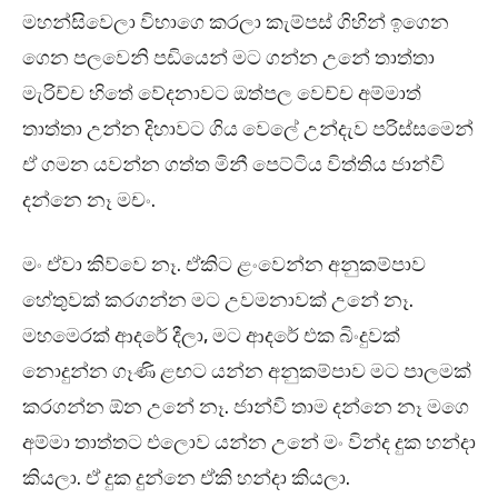
මහන්සිවෙලා විභාගෙ කරලා කැම්පස් ගිහින් ඉගෙන
ගෙන පලවෙනි පඩියෙන් මට ගන්න උනේ තාත්තා
මැරිච්ච හිතේ වේදනාවට ඔත්පල වෙච්ච අම්මාත්
තාත්තා උන්න දිහාවට ගිය වෙලේ උන්දැව පරිස්සමෙන්
ඒ ගමන යවන්න ගත්ත මිනී පෙට්ටිය විත්තිය ජාන්වි
දන්නෙ නෑ මචං.
මං ඒවා කිව්වෙ නෑ. ඒකිට ළංවෙන්න අනුකම්පාව
හේතුවක් කරගන්න මට උවමනාවක් උනේ නෑ.
මහමෙරක් ආදරේ දීලා, මට ආදරේ එක බිංදුවක්
නොදුන්න ගෑණි ළඟට යන්න අනුකම්පාව මට පාලමක්
කරගන්න ඕන උනේ නෑ. ජාන්වි තාම දන්නෙ නෑ මගෙ
අම්මා තාත්තට එලොව යන්න උනේ මං වින්ද දුක හන්දා
කියලා. ඒ දුක දුන්නෙ ඒකි හන්දා කියලා.