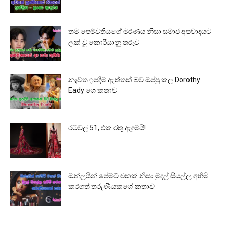
තම පෙම්වතියගේ මරණය නිසා සමාජ අපවාදයට
ලක් වූ කොරියානු තරුව
නැවත ඉපදීම ඇත්තක් බව ඔප්පු කල Dorothy
Eady ගෙ කතාව
රටවල් 51, එක රතු ඇඳුමයි!
ඔන්ලයින් පේමට් එකක් නිසා මුදල් සියල්ල අහිමි
කරගත් තරුණියකගේ කතාව