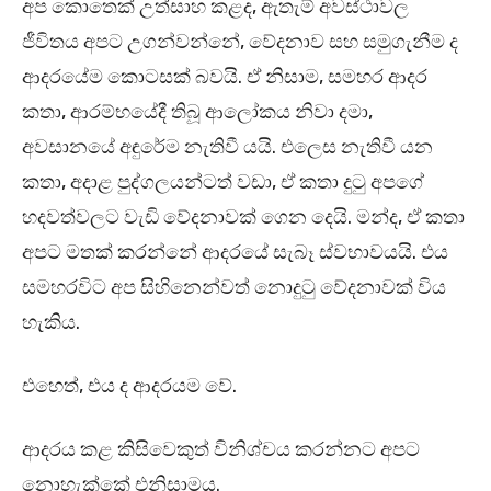
අප කොතෙක් උත්සාහ කළද, ඇතැම් අවස්ථාවල
ජීවිතය අපට උගන්වන්නේ, වේදනාව සහ සමුගැනීම ද
ආදරයේම කොටසක් බවයි. ඒ නිසාම, සමහර ආදර
කතා, ආරම්භයේදී තිබූ ආලෝකය නිවා දමා,
අවසානයේ අඳුරේම නැතිවී යයි. එලෙස නැතිවී යන
කතා, අදාළ පුද්ගලයන්ටත් වඩා, ඒ කතා දුටු අපගේ
හදවත්වලට වැඩි වේදනාවක් ගෙන දෙයි. මන්ද, ඒ කතා
අපට මතක් කරන්නේ ආදරයේ සැබෑ ස්වභාවයයි. එය
සමහරවිට අප සිහිනෙන්වත් නොදුටු වේදනාවක් විය
හැකිය.
එහෙත්, එය ද ආදරයම වේ.
ආදරය කළ කිසිවෙකුත් විනිශ්චය කරන්නට අපට
නොහැක්කේ එනිසාමය.