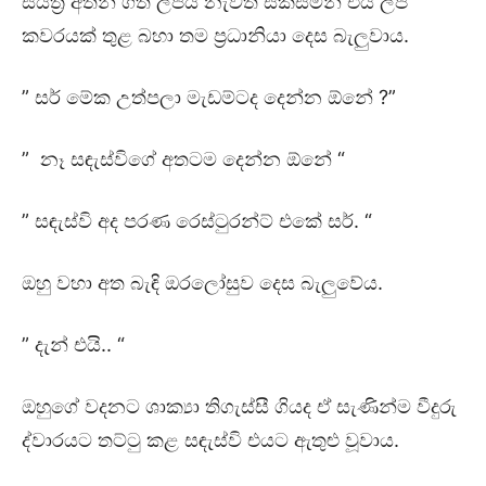
සියත්‍ර අතින් ගත් ලිපිය නැවත සකසමින් එය ලිපි
කවරයක් තුළ බහා තම ප්‍රධානියා දෙස බැලුවාය.
” සර් මේක උත්පලා මැඩම්ටද දෙන්න ඕනේ ?”
” නෑ සඳැස්විගේ අතටම දෙන්න ඕනේ “
” සඳැස්වි අද පරණ රෙස්ටුරන්ට් එකේ සර්. “
ඔහු වහා අත බැඳි ඔරලෝසුව දෙස බැලුවේය.
” දැන් එයි.. “
ඔහුගේ වදනට ශාක්‍යා තිගැස්සී ගියද ඒ සැණින්ම වීදුරු
ද්වාරයට තට්ටු කළ සඳැස්වි එයට ඇතුළු වූවාය.