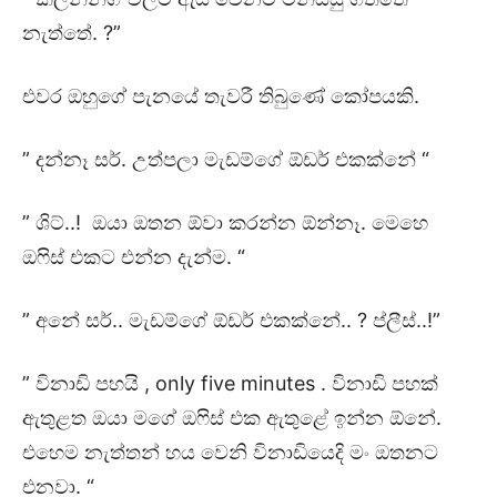
නැත්තේ. ?”
එවර ඔහුගේ පැනයේ තැවරී තිබුණේ කෝපයකි.
” දන්නෑ සර්. උත්පලා මැඩම්ගේ ඕඩර් එකක්නේ “
” ශිට්..! ඔයා ඔතන ඕවා කරන්න ඕන්නෑ. මෙහෙ
ඔෆිස් එකට එන්න දැන්ම. “
” අනේ සර්.. මැඩම්ගේ ඕඩර් එකක්නේ.. ? ප්ලීස්..!”
” විනාඩි පහයි , only five minutes . විනාඩි පහක්
ඇතුළත ඔයා මගේ ඔෆිස් එක ඇතුළේ ඉන්න ඕනේ.
එහෙම නැත්තන් හය වෙනි විනාඩියෙදි මං ඔතනට
එනවා. “