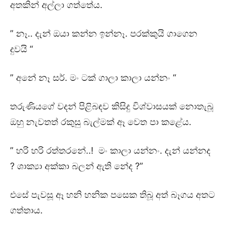
අතකින් අල්ලා ගත්තේය.
” නෑ.. දැන් ඔයා කන්න ඉන්නෑ. පරක්කුයි ගාගෙන
දුවයි “
” අනේ නෑ සර්. මං ටක් ගාලා කාලා යන්නං “
තරුණියගේ වදන් පිළිබඳව කිසිදු විශ්වාසයක් නොතැබූ
ඔහු නැවතත් රකුසු බැල්මක් ඈ වෙත පා කළේය.
” හරි හරි රත්තරනේ..! මං කාලා යන්නං. දැන් යන්නද
? ශාක්‍යා අක්කා බලන් ඇති නේද ?”
එසේ පැවසූ ඈ හනි හනික පසෙක තිබූ අත් බෑගය අතට
ගත්තාය.