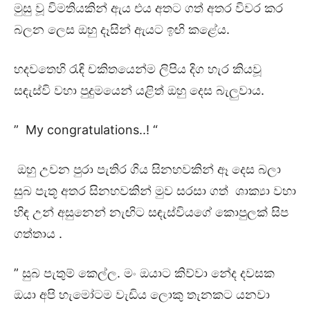
මුසු වූ විමතියකින් ඇය එය අතට ගත් අතර විවර කර
බලන ලෙස ඔහු දෑසින් ඇයට ඉඟි කළේය.
හදවතෙහි රැඳි චකිතයෙන්ම ලිපිය දිග හැර කියවූ
සඳැස්වි වහා පුදුමයෙන් යළිත් ඔහු දෙස බැලුවාය.
” My congratulations..! “
ඔහු උවන පුරා පැතිර ගිය සිනහවකින් ඈ දෙස බලා
සුබ පැතූ අතර සිනහවකින් මුව සරසා ගත් ශාක්‍යා වහා
හිඳ උන් අසුනෙන් නැඟිට සඳැස්වියගේ කොපුලක් සිප
ගත්තාය .
” සුබ පැතුම් කෙල්ල. මං ඔයාට කිව්වා නේද දවසක
ඔයා අපි හැමෝටම වැඩිය ලොකු තැනකට යනවා