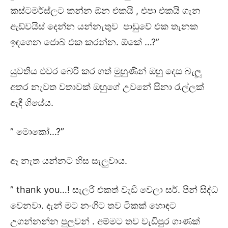
කස්ටමර්ස්ලට කන්න ඕන එකයි , එපා එකයි ගැන
ඇඩ්වයිස් දෙන්න යන්නැතුව පාඩුවේ එක තැනක
ඉඳගෙන ජොබ් එක කරන්න. ඕකේ …?”
යුවතිය එවර බෙරි කර ගත් මුහුණින් ඔහු දෙස බැලූ
අතර නැවත වතාවක් ඔහුගේ උවනේ සිනා රැල්ලක්
ඇඳී ගියේය.
” මොකෝ…?”
ඈ නැත යන්නට හිස සැලුවාය.
” thank you…! සැලරි එකත් වැඩි වෙලා සර්. පින් සිද්ධ
වෙනවා. දැන් මට නංගිට තව ටිකක් හොඳට
උගන්නන්න පුලුවන් . අම්මට තව වැඩිපුර ගාණක්