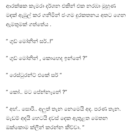
ආරක්ෂක කැමරා දර්ශන එකින් එක නරඹා මුහුණ
මඳක් ඇඹුල් කර ගනිමින් ජංගම දුරකතනය අතට ගෙන
ඇමතුමක් ගත්තේය .
” ගුඩ් මෝනින් සර්..!”
” ගුඩ් මෝනින් , කොහෙද ඉන්නේ ?”
” රෙස්ටුරන්ට් එකේ සර් “
” කෝ.. මට පේන්නෑනේ ?”
” අහ්.. සොරි.. අලුත් තැන නෙමෙයි අද. පරණ තැන.
මැඩම් අදයි හෙටයි දවස් දෙක ඇතුළත මෙතන
ඔක්කොම ක්ලීන් කරන්න කිව්වා. “