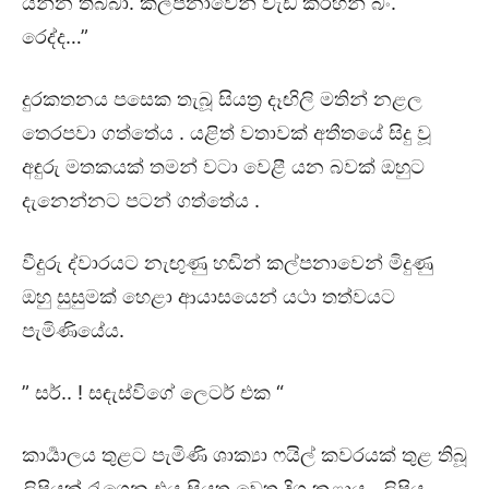
යන්න තිබ්බා. කල්පනාවෙන් වැඩ කරහන් බං.
රෙද්ද…”
දුරකතනය පසෙක තැබූ සියත්‍ර දෑඟිලි මතින් නළල
තෙරපවා ගත්තේය . යළිත් වතාවක් අතීතයේ සිදු වූ
අඳුරු මතකයක් තමන් වටා වෙළී යන බවක් ඔහුට
දැනෙන්නට පටන් ගත්තේය .
වීදුරු ද්වාරයට නැඟුණු හඬින් කල්පනාවෙන් මිදුණු
ඔහු සුසුමක් හෙළා ආයාසයෙන් යථා තත්වයට
පැමිණියේය.
” සර්.. ! සඳැස්විගේ ලෙටර් එක “
කාර්‍යාලය තුළට පැමිණි ශාක්‍යා ෆයිල් කවරයක් තුළ තිබූ
ලිපියක් රැගෙන එය සියත්‍ර වෙත දිගු කළාය . ලිපිය