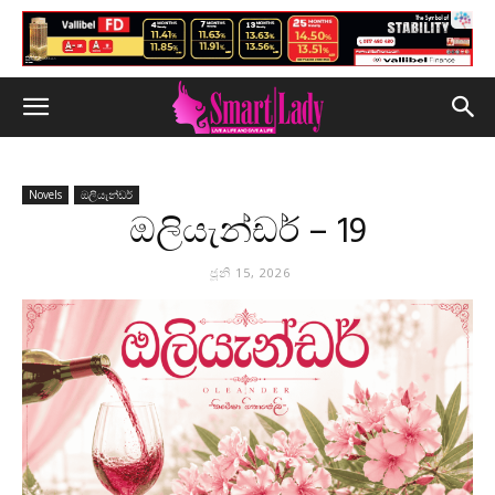
Novels
ඔලියැන්ඩර්
ඔලියැන්ඩර් – 19
ජූනි 15, 2026