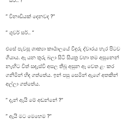
” සර්.. ?”
” විනාඩියක් දෙනවද ?”
” ශුවර් සර්.. “
එසේ පැවසූ ශාක්‍යා කාර්‍යාලයේ වීදුරු ද්වාරය හැර පිටව
ගියාය. ඈ යන තුරු බලා සිටි සියත්‍ර වහා තම අසුනෙන්
නැඟිට විත් සඳැස්වි අසල තිබූ අසුන ඈ වෙත ළං කර
ගනිමින් හිඳ ගත්තේය. ඉන් පසු සෙමින් ඇගේ අතකින්
අල්ලා ගත්තේය.
” දැන් ඇයි මේ අඬන්නේ ?”
” ඇයි මට මෙහෙම ?”