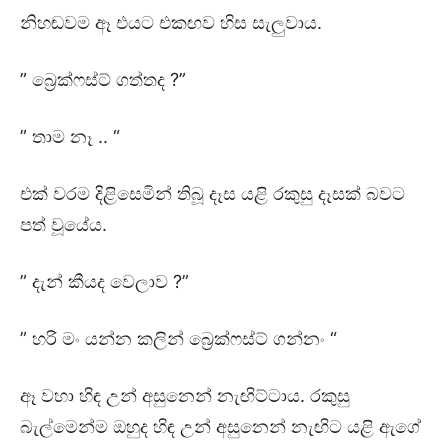
නිහඬවම ඈ එයට එකඟව හිස සැලුවාය.
” බ්‍රෙක්ෆස්ට් ගත්තද ?”
” තාම නෑ .. “
එක් වරම දිළිසෙමින් තිබූ දෑස යළි රකුසු දෑසක් බවට
පත් වූයේය.
” දැන් කීයද වෙලාව ?”
” හරි මං යන්න කලින් බ්‍රෙක්ෆස්ට් ගන්නං “
ඈ වහා හිඳ උන් අසුනෙන් නැඟිට්ටාය. රකුසු
බැල්මෙන්ම ඔහුද හිඳ උන් අසුනෙන් නැඟිට යළි ඇගේ