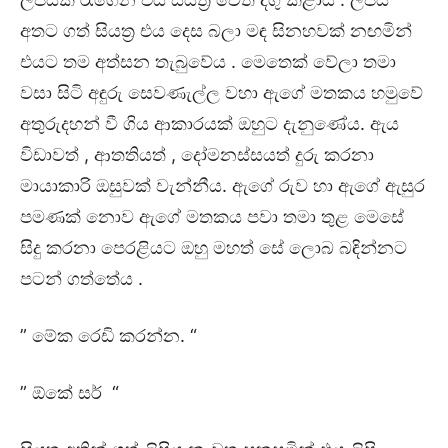
අතට ගත් සියත්‍ර එය දෙස බලා මඳ සිනහවක් නඟමින්
එයට තම අත්සන තැබුවේය . මෙතෙක් වේලා තමා
වසා සිටි අඳුරු සෙවණැල්ල වහා ඇගේ මතකය හමුවේ
අතුරුදහන් වී ගිය ආකාරයක් ඔහුට දැනුණේය. ඇය
විඩාවත් , ආතතියත් , දෝමනස්සයත් දුරු කරනා
මායාකාරි ඔසුවක් වැන්නීය. ඇගේ රුව හා ඇගේ ඇසුර
පමණක් නොව ඇගේ මතකය පවා තමා තුළ මෙසේ
සිදු කරනා පෙරළියට ඔහු මහත් සේ ලොබ බඳින්නට
පටන් ගත්තේය .
” මේක රෙඩි කරන්න. “
” ඕකේ සර් “