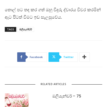
තොල් පට තද කර ගත් ඔහු වීදුරු ද්වාරය විවර කරමින්
ඈට පිටත් වීමට ඉඩ සැලසුවේය.
TAGS
ඔලියැන්ඩර්
Facebook
Twitter
RELATED ARTICLES
ඔලියැන්ඩර් – 75