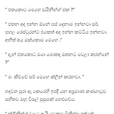
” එතකොට මෙහෙ ඩයිනින්ග් එක ?”
” එතන අද ඉන්න ඕනේ පස් දෙනාම ඉන්නවා සර්.
පහල රෙස්ටුරන්ට් එකෙත් අද ඉන්න කට්ටිය ඉන්නවා.
අනිත් අය ඔක්කොම මෙහෙ .”
” දැන් එතකොට ඔයා මොකද ඔතනට වෙලා කරන්නේ
?”
” මං කිව්වේ සර් මෙහෙ ක්ලීන් කරනවා. “
හදවත පුරා ඈ කෙරෙහි ඉපදී යන අප්‍රමාණ කණගාටුව
සහිතව ඔහු විසල් සුසුමක් හෙළුවේය.
” ක්ලීනින්ග් වලට ඇයි වෙනම මිනිස්සු ගත්තේ