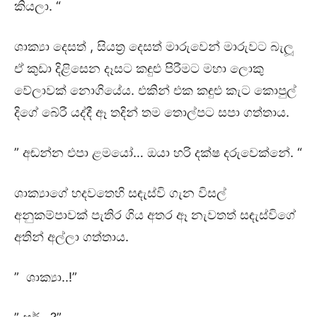
කියලා. “
ශාක්‍යා දෙසත් , සියත්‍ර දෙසත් මාරුවෙන් මාරුවට බැලූ
ඒ කුඩා දිළිසෙන දෑසට කඳුළු පිරීමට මහා ලොකු
වේලාවක් නොගියේය. එකින් එක කඳුළු කැට කොපුල්
දිගේ බේරී යද්දී ඈ තදින් තම තොල්පට සපා ගත්තාය.
” අඬන්න එපා ළමයෝ… ඔයා හරි දක්ෂ දරුවෙක්නේ. “
ශාක්‍යාගේ හදවතෙහි සඳැස්වි ගැන විසල්
අනුකම්පාවක් පැතිර ගිය අතර ඈ නැවතත් සඳැස්විගේ
අතින් අල්ලා ගත්තාය.
” ශාක්‍යා..!”