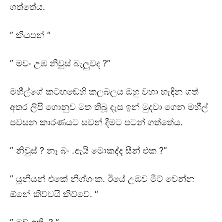
ගත්තේය.
” කියපන් “
” මචං උඹ නිවුස් බැලුවද ?”
මහීල්ගේ කටහඬෙහි කලබලය ඔහු වහා හැඳින ගත්
අතර ලිපි ගොනුව මත තිබූ දෑස ඉන් මුදවා ගෙන මහීල්
පවසන කාරණයට සවන් දීමට පටන් ගත්තේය.
” නිවුස් ? නෑ බං .ඇයි මොකද්ද සීන් එක ?”
” යූනියන් එකේ නිශ්ශංක. ඊයේ උඹව මීට් වෙන්න
ඕනේ කිව්වයි කිව්වේ. “