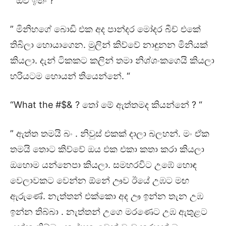
” ඔව් ඉතිං ? “
” මිනිහගේ බොඩි එක අද පාන්දර මෝදර බීච් එකේ
තිබිලා හොයාගෙන. මුලින් කිව්වේ නාඳුනන මිනියක්
කියලා. දැන් ටිකකට කලින් තමා නිශ්ශංකගෙයි කියලා
හරියටම හොයන් තියෙන්නේ. “
“What the #$& ? තෝ මේ ඇත්තමද කියන්නේ ? “
” ඇත්ත තමයි බං . නිවුස් එකක් දාලා බලහන්. මං ඒක
තමයි තොට කිව්වේ ඔය එක එකා කතා කරා කියලා
ඔහොම යන්නෙපා කියලා. සමහරවිට උඹේ හොඳ
වෙලාවකට වෙන්න ඕනේ ඌව ඊයේ උඹට මඟ
ඇරුණේ. නැත්තන් එක්කො අද ඌ ඉන්න තැන උඹ
ඉන්න තිබ්බා . නැත්තන් උගෙ මරණෙට උඹ ඇතුළට