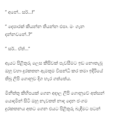
” අනේ.. සර්…!”
” දෙපාරක් කියන්න තියන්න එපා. මං ගැන
දන්නවනේ..?”
” සර්.. ඒත්…”
ඇයට පිළිතුරු ලෙස කිසිවක් පැවසීමට ඉඩ නොතැබූ
ඔහු වහා දුරකතන ඇමතුම විසන්ධි කර තමා ඉදිරියේ
තිබූ ලිපි ගොනුව දිග හැර ගත්තේය.
මිනිත්තු කිහිපයක් ගෙන අදාල ලිපි ගොනුවේ අත්සන්
යොදමින් සිටි ඔහු නැවතත් නාද දෙන ජංගම
දුරකතනය අතට ගෙන එයට පිළිතුරු බැඳීමට පටන්