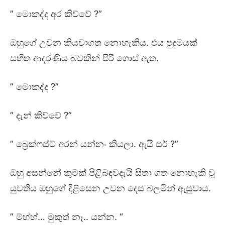
” මොකද්ද අර කිව්වේ ?”
ඔහුගේ උවන කියවාගත නොහැකිය. එය පුදුමයක්
සහිත ආදරණීය බවකින් පිරී ගොස් ඇත.
” මොකද්ද ?”
” දැන් කිව්වේ ?”
” බ්‍රෙක්ෆස්ට් අරන් යන්නං කියලා. ඇයි සර් ?”
ඔහු අසන්නේ කුමක් පිළිබඳවදැයි සිතා ගත නොහැකි වූ
යුවතිය ඔහුගේ දිළිසෙන උවන දෙස බලමින් ඇසුවාය.
” ම්හ්හ්… මුකුත් නෑ.. යන්න. “