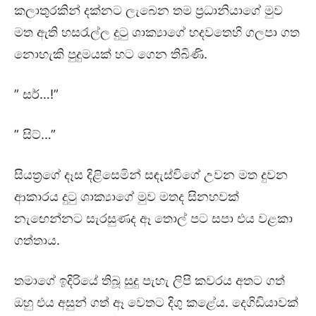
කලාතුරකින් දක්නට ලැබෙන තම ප්‍රධානියාගේ මුව
මත ඇති හසරැල්ල දුටු ශාක්‍යාගේ හදවතෙහි ගලපා ගත
නොහැකි පුදුමයක් හට ගෙන තිබිණි.
” සර්…!”
” සිට්…”
සියත්‍රගේ දෑස දිළිසෙමින් සඳැස්විගේ උවන මත දුවන
ආකාරය දුටු ශාක්‍යාගේ මුව මතද සිනහවක්
නැඟෙන්නට සැරසුණද ඈ තොල් පට සපා එය වළකා
ගත්තාය.
තමාගේ ඉදිරියේ තිබූ සුදු පැහැ ලිපි කවරය අතට ගත්
ඔහු එය අසුන් ගත් ඈ වෙතට දිගු කළේය. දෙගිඩියාවක්