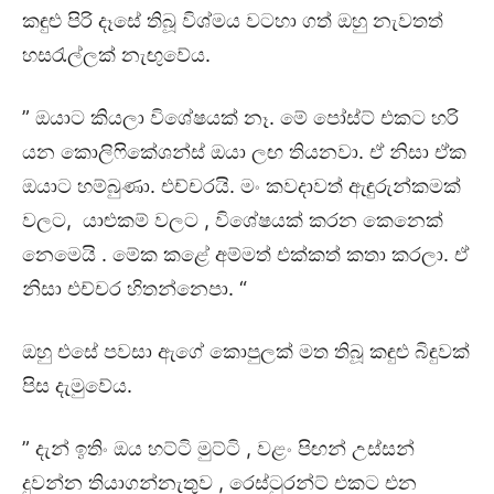
කඳුළු පිරි දෑසේ තිබූ විශ්මය වටහා ගත් ඔහු නැවතත්
හසරැල්ලක් නැඟුවේය.
” ඔයාට කියලා විශේෂයක් නෑ. මේ පෝස්ට් එකට හරි
යන කොලිෆිකේශන්ස් ඔයා ලඟ තියනවා. ඒ නිසා ඒක
ඔයාට හම්බුණා. එච්චරයි. මං කවදාවත් ඇඳුරුන්කමක්
වලට, යාළුකම් වලට , විශේෂයක් කරන කෙනෙක්
නෙමෙයි . මේක කළේ අම්මත් එක්කත් කතා කරලා. ඒ
නිසා එච්චර හිතන්නෙපා. “
ඔහු එසේ පවසා ඇගේ කොපුලක් මත තිබූ කඳුළු බිඳුවක්
පිස දැමුවේය.
” දැන් ඉතිං ඔය හට්ටි මුට්ටි , වළං පිඟන් උස්සන්
දුවන්න තියාගන්නැතුව , රෙස්ටුරන්ට් එකට එන