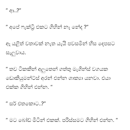
” ආ..?”
” අපේ ෆැක්ට්‍රි එකට ගිහින් නෑ නේද ?”
ඈ යළිත් වතාවක් නැත යැයි පවසමින් හිස දෙපසට
සැලුවාය.
” තව ටිකකින් අලුතෙන් ගත්තු මැශින්ස් වගයක
ඩොකියුමන්ට්ස් අරන් එන්න ශාක්‍යා යනවා. එයා
එක්ක ගිහින් එන්න. “
” සර් එතකොට..?”
” මට බෝඩ් මීටින් එකක්. පරිස්සමට ගිහින් එන්න. “