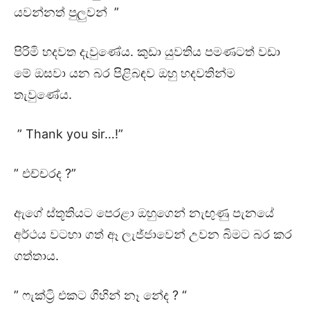
යවන්නත් පුලුවන් ”
පිරිමි හදවත දැවුණේය. කුඩා යුවතිය පමණටත් වඩා
මේ ඔසවා යන බර පිළිබඳව ඔහු හදවතින්ම
තැවුණේය.
” Thank you sir…!”
” එච්චරද ?”
ඇගේ ස්තූතියට පෙරළා ඔහුගෙන් නැඟුණු පැනයේ
අර්ථය වටහා ගත් ඈ ලැජ්ජාවෙන් උවන බිමට බර කර
ගත්තාය.
” ෆැක්ට්‍රි එකට ගිහින් නෑ නේද ? “