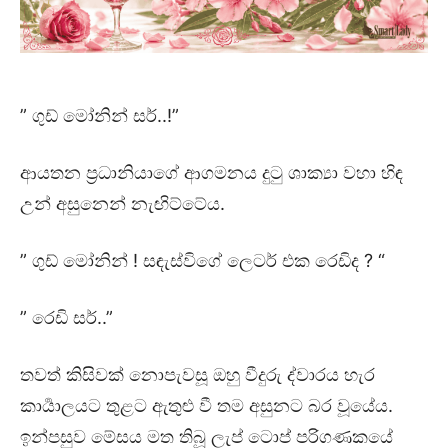
” ගුඩ් මෝනින් සර්..!”
ආයතන ප්‍රධානියාගේ ආගමනය දුටු ශාක්‍යා වහා හිඳ
උන් අසුනෙන් නැඟිට්ටේය.
” ගුඩ් මෝනින් ! සඳැස්විගේ ලෙටර් එක රෙඩිද ? “
” රෙඩි සර්..”
තවත් කිසිවක් නොපැවසූ ඔහු වීදුරු ද්වාරය හැර
කාර්‍යාලයට තුළට ඇතුළු වී තම අසුනට බර වූයේය.
ඉන්පසුව මේසය මත තිබූ ලැප් ටොප් පරිගණකයේ