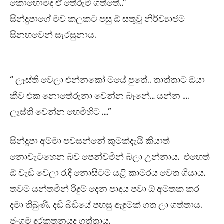
කොහොමද ඒ තේරුම් ගත්තේ..”
සින්දුපාගේ මව කලකට පසු ඕ සතුවූ නිර්ව්‍යාජම
සිනහවෙන් සැරසුනාය.
“ ලෑස්ති වෙලා එන්නකෝ මයේ පුතේ.. තාත්තාට ඔයා
කීව එක නොතේරුනා වෙන්න බෑනේ… යන්න ….
ලෑස්ති වෙන්න හෙමිහිට ….”
සින්දූපා අම්මා පවසන්නේ කුමක්දැයි කියාත්
නොවැටහෙන බව පෙන්වමින් බලා උන්නාය. එහෙත්
ඕ වැඩි වෙලා රැඳී නොසිටම යළි කාමරය වෙත ගියාය.
තවම යන්තමින් රිදුම් දෙන පාදය පවා ඕ අමතක කර
දමා තිබුණි. දඩි බිඩියේ පහසු ඇඳුමක් ගත ලා ගත්තාය.
ජංගම දුරකතනයද ගත්තාය.