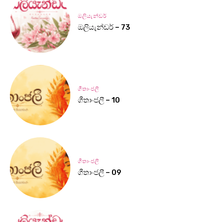
ඔලියැන්ඩර්
ඔලියැන්ඩර් – 73
ගීතාංජලී
ගීතාංජලී – 10
ගීතාංජලී
ගීතාංජලී – 09