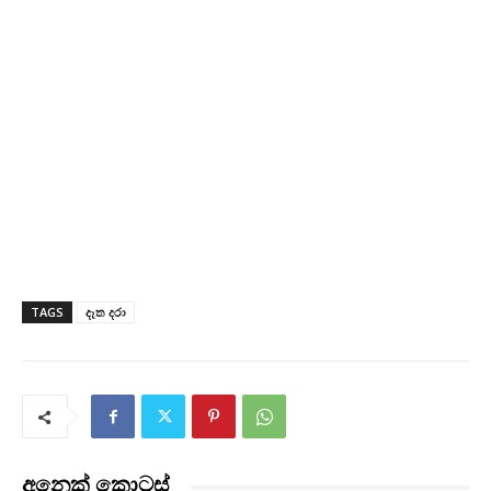
TAGS
දෑත දරා
අනෙක් කොටස්