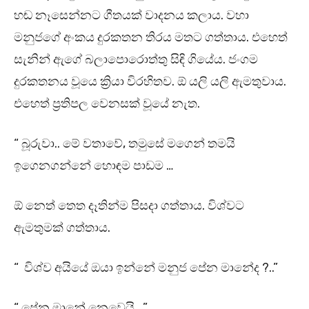
හඬ නෑසෙන්නට ගීතයක් වාදනය කලාය. වහා
මනුජගේ අංකය දුරකතන තිරය මතට ගත්තාය. එහෙත්
සැනින් ඇගේ බලාපොරොත්තු සිඳි ගියේය. ජංගම
දුරකතනය වූයෙ ක්‍රියා විරහිතව. ඕ යලි යලි ඇමතුවාය.
එහෙත් ප්‍රතිපල වෙනසක් වූයේ නැත.
“ බූරුවා.. මේ වතාවේ, තමුසේ මගෙන් තමයි
ඉගෙනගන්නේ හොඳම පාඩම …
ඕ නෙත් තෙත දෑතින්ම පිසදා ගත්තාය. විශ්වට
ඇමතුමක් ගත්තාය.
“ විශ්ව අයියේ ඔයා ඉන්නේ මනුජ පේන මානේද ?..”
“ පේන මානේ නෙවෙයි …”