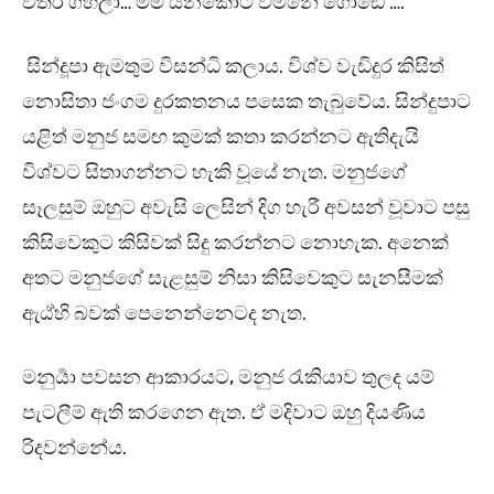
විතර ගහලා… මම යනකොට වමනේ ගොඩේ ….”
සින්දූපා ඇමතුම විසන්ධි කලාය. විශ්ව වැඩිදුර කිසිත්
නොසිතා ජංගම දුරකතනය පසෙක තැබුවේය. සින්දුපාට
යළිත් මනුජ සමඟ කුමක් කතා කරන්නට ඇතිදැයි
විශ්වට සිතාගන්නට හැකි වූයේ නැත. මනුජගේ
සෑලසුම් ඔහුට අවැසි ලෙසින් දිග හැරී අවසන් වූවාට පසු
කිසිවෙකුට කිසිවක් සිදු කරන්නට නොහැක. අනෙක්
අතට මනුජගේ සැළසුම් නිසා කිසිවෙකුට සැනසීමක්
ඇඨ්හි බවක් පෙනෙන්නෙටද නැත.
මනුර්‍යා පවසන ආකාරයට, මනුජ රැකියාව තුලද යම්
පැටලීම් ඇති කරගෙන ඇත. ඒ මදිවාට ඔහු දියණිය
රිදවන්නේය.