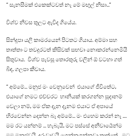
“ සැනසීමක් එකෙක්ටවත් නෑ මේ මඟුල් නිසා…”
විශ්ව නිවස තුලට ඇවිද ගියේය.
සින්දූපා යලි කාමරයෙන් පිටතට ගියාය. අම්මා සහ
තාත්තා ට තවදුරටත් කිසිවක් සඟවා නොකරන්නෙමියි
සිතුවාය. විශ්ව පැවසූ තොරතුරු වලින් ඕ වටහා ගත්
බිඳ, ගලපා කීවාය.
“ අම්මේ… මනුජ මං වෙනුවෙන් එයාගේ ජීවිතේට,
එයාගේ නමට එච්චරට හානියක් කරගන්න සූදානම්
වෙලා නම්, මම ඒක දැන දැනම එයාට ඒ අපායේ
හිරවෙන්න දෙන්න බෑ අම්මේ… මං එහෙම කරන් නෑ ….
මම රට යන්නම් … හැබැයි, මට පස්සේ අනිවාර්‍යෙන්ම
මම මනුජවයි, දරුවාවයි ගෙන්නගන්නවා තාත්තේ… මට