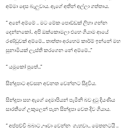
අම්මා දෙස බැලුවාය. ඇගේ අතින් අල්ලා ගත්තාය.
“ අනේ අම්මේ .. මට මේක පොඩ්ඩක් ලිහා ගන්න
දෙන්නකෝ.. අපි ඔක්කොමලා එහෙ ගියාම ආයේ
රණ්ඩුවක් අම්මේ… තාත්තා අරහෙම කාර්ම් ඉන්නේ මහ
සුනාමියක් ලෑස්ති කරගෙන නේ අම්මේ…”
“ යමුකෝ පුතේ…”
සින්දූපාට අවසන අවනත වෙන්නට සිදුවිය.
සින්දූපා සහ ඇගේ දෙමාපියන් පැමීනි බව දුටු දියණිය
සාරතීගේ උකුලෙන් පැන සින්දූපා වෙත දිව ගියාය.
“ අප්පච්චි බබාට ඌවා වෙන්න ගැහුවා… මෙතනටයි ..