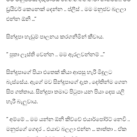
ඩ්‍රයිවර් කෙනෙක් දෙන්න .. ප්ලීස් .. මම මනුජව බලලා
එන්න ඕනි …”
සින්දූපා හැඬුම් පාලනය කරගනිමින් කීවාය.
“ පුතා ලෑස්ති වෙන්න .. මම ඇරලවන්නම් …”
සින්දූපාගේ පියා එතෙක් කියා ආපසු හැරී මිදුලට
බැස්සේය. ඇගේ මව සින්දූපාගේ දෑත , දෝතින්ම ගෙන
සිප ගත්තාය. සින්දූපා තමාට පිටුපා යන පියා දෙස යලි
හැරී බැලුවාය.
“ අම්මේ … මම යන්න ඕනි කිව්වේ එයාර්පෝර්ට් නෙවි ..
මනුජගේ ගෙදර .. එයාව බලලා එන්න … තාත්තා .. ඒක