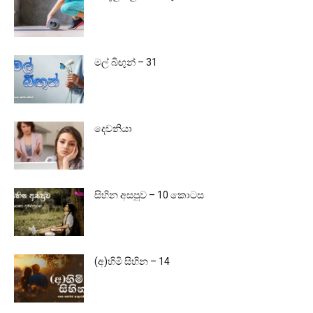
මල් බිඟුන් – 31
දෙවනියා
සිහින අසපුව – 10 කොටස
(අ)හිමි සිහින – 14