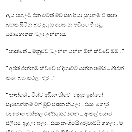
ඇය පහලට එන විටත් මව සහ පියා සූදානම් වී කතා
බහක සිටින බව දුටු ඕ අවසාන පඩියට වී යළි
මොහොතක් බලා උන්නාය.
“ තාත්තේ … මනුජව බලන්න යන්න ඕනි කිව්වේ මම …”
“ අපිත් එන්නම් කිව්වේ ඒ දිහාවට යන්න තමයි … ගිහින්
කතා බහ කරලා එමු …”
“ තාත්තේ .. විශ්ව අයියා කිවේ, මනුජ ඉන්නේ
සෑහෙන්නම ටෆ් මූඩ් එකක කියලා… එයා ගෙදර
හැමොම එක්කල රණ්ඩු කරගෙන … අංකල් එයාව
එලියට ඇදලා දාලා… එයා නංගිටයි දරුවාටයි ගහලා.. මං