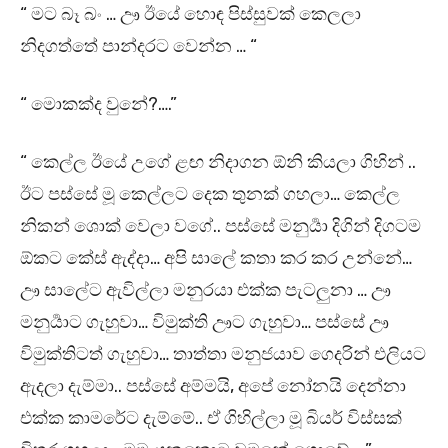
“ මට බෑ බං … ඌ ඊයේ හොඳ පිස්සුවක් කෙලලා
නිදගත්තේ පාන්දරට වෙන්න … “
“ මොකක්ද වුනේ?….”
“ කෙල්ල ඊයේ උගේ ළඟ නිදාගන ඕනි කියලා ගිහින් ..
ඊට පස්සේ මූ කෙල්ලට දෙක තුනක් ගහලා… කෙල්ල
නිකන් ශොක් වෙලා වගේ.. පස්සේ මනුර්‍යා දිගින් දිගටම
ඕකට කේස් ඇද්දා… අපි සාලේ කතා කර කර උන්නේ…
ඌ සාලේට ඇවිල්ලා මනුරයා එක්ක පැටලුනා … ඌ
මනුර්‍යාට ගැහුවා… විමුක්ති ඌට ගැහුවා… පස්සේ ඌ
විමුක්තිටත් ගැහුවා… තාත්තා මනුජයාව ගෙදරින් එලියට
ඇදලා දැම්මා.. පස්සේ අම්මයි, අපේ නෝනයි දෙන්නා
එක්ක කාමරේට දැම්මේ.. ඒ ගිහිල්ලා මූ බියර් විස්සක්