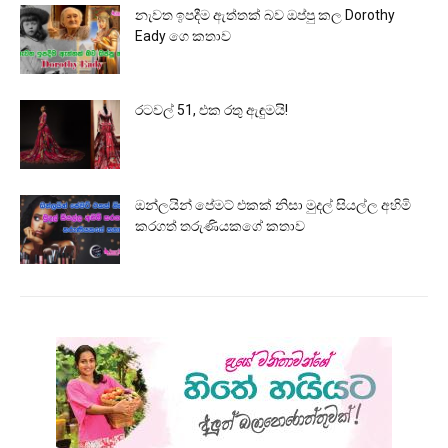
නැවත ඉපදීම ඇත්තක් බව ඔප්පු කල Dorothy
Eady ගෙ කතාව
රටවල් 51, එක රතු ඇඳුමයි!
ඔන්ලයින් පේමට් එකක් නිසා මුදල් සියල්ල අහිමි
කරගත් තරුණියකගේ කතාව