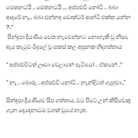
මෙතනටයි .. මෙතනටයි …. අප්පච්චි නෝටි .. බබා
ආදරේ නෑ… බබා එන්නද ඩොක්ටර් ආන්ටි එක්ක යන්න
?..”
සින්දූපා දියණිය වෙත නැවෙන්නට නොහැකි වූ නිසා,
ඇය කැටුව මිදුලේ වූ සකස් කල අසුනක හිඳගත්තාය
“ අප්පච්චිටත් ඌවා වෙලානේ පැටියෝ .. ඒකනේ ..”
“ නෑ .. බොරු .. අප්පච්චි නෝටි .. නැන්දිටත් ගැහුවා…”
සින්දූපා දියණියව සිප ගත්තාය. වට පිටේ උන් කිසිවෙකු
ගැන දෙදෙනාටම වගක් වූයේ නැත.