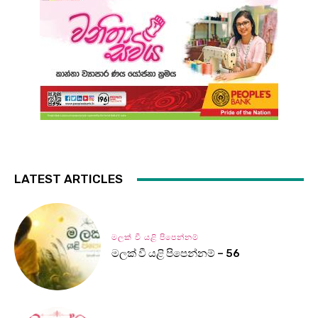
LATEST ARTICLES
මලක් වී යළි පිපෙන්නම්
මලක් වී යළි පිපෙන්නම් – 56