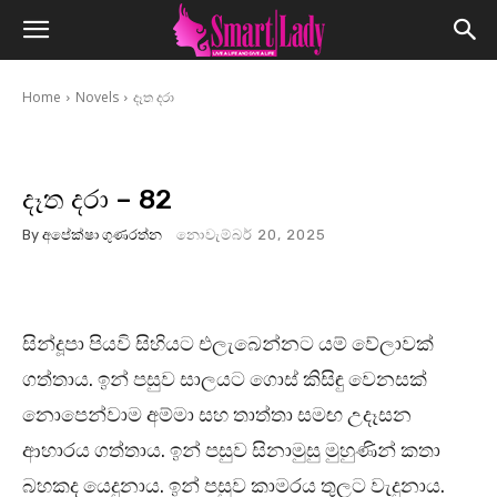
Home
Novels
දෑත දරා
දෑත දරා – 82
By
අපේක්ෂා ගුණරත්න
නොවැම්බර් 20, 2025
සින්දූපා පියවි සිහියට එලැබෙන්නට යම් වේලාවක්
ගත්තාය. ඉන් පසුව සාලයට ගොස් කිසිඳු වෙනසක්
නොපෙන්වාම අම්මා සහ තාත්තා සමඟ උදෑසන
ආහාරය ගත්තාය. ඉන් පසුව සිනාමුසු මුහුණින් කතා
බහකද යෙදුනාය. ඉන් පසුව කාමරය තුලට වැදුනාය.