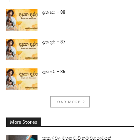
දෑත දරා – 88
දෑත දරා – 87
දෑත දරා – 86
LOAD MORE
More Stories
කකුල් වල මහත වැඩි නම් ව්‍යායාමයක්..