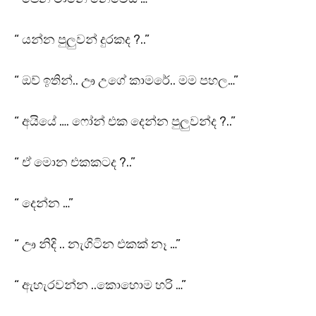
“ යන්න පුලුවන් දුරකද ?..”
“ ඔව් ඉතින්.. ඌ උගේ කාමරේ.. මම පහල…”
“ අයියේ …. ෆෝන් එක දෙන්න පුලුවන්ද ?..”
“ ඒ මොන එකකටද ?..”
“ දෙන්න …”
“ ඌ නිදි .. නැගිටින එකක් නෑ …”
“ ඇහැරවන්න ..කොහොම හරි …”