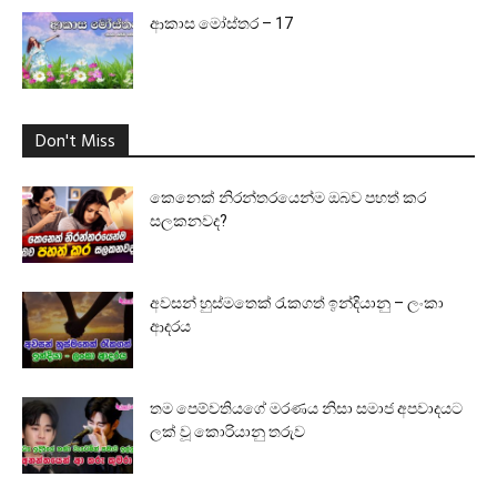
ආකාස මෝස්තර – 17
Don't Miss
කෙනෙක් නිරන්තරයෙන්ම ඔබව පහත් කර
සලකනවද?
අවසන් හුස්මතෙක් රැකගත් ඉන්දියානු – ලංකා
ආදරය
තම පෙම්වතියගේ මරණය නිසා සමාජ අපවාදයට
ලක් වූ කොරියානු තරුව