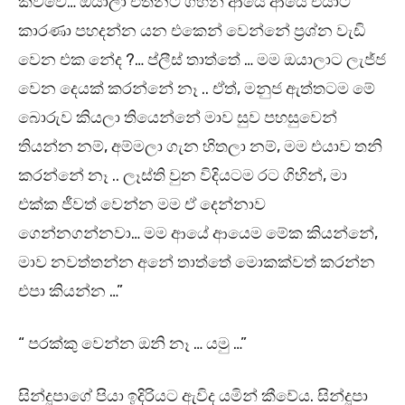
කිව්වේ… ඔයාලා එතනට ගිහින් ආයේ ආයේ එයාට
කාරණා පහදන්න යන එකෙන් වෙන්නේ ප්‍රශ්න වැඩි
වෙන එක නේද ?… ප්ලීස් තාත්තේ … මම ඔයාලාට ලැජ්ජ
වෙන දෙයක් කරන්නේ නෑ .. ඒත්, මනුජ ඇත්තටම මේ
බොරුව කියලා තියෙන්නේ මාව සුව පහසුවෙන්
තියන්න නම්, අම්මලා ගැන හිතලා නම්, මම එයාව තනි
කරන්නේ නෑ .. ලෑස්ති වුන විදියටම රට ගිහින්, මා
එක්ක ජීවත් වෙන්න මම ඒ දෙන්නාව
ගෙන්නගන්නවා… මම ආයේ ආයෙම මේක කියන්නේ,
මාව නවත්තන්න අනේ තාත්තේ මොකක්වත් කරන්න
එපා කියන්න …”
“ පරක්කු වෙන්න ඔනි නෑ … යමු …”
සින්දූපාගේ පියා ඉදිරියට ඇවිද යමින් කීවේය. සින්දූපා