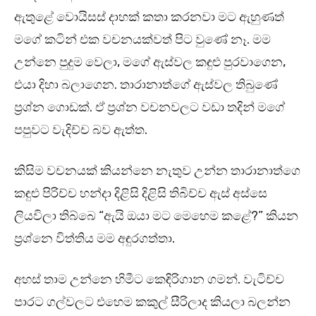
ඇතුළේ වොයිසස් දාහක් කතා කරනවා මට ඇහුණත්
මගේ කටින් එක වචනයක්වත් පිට වුණේ නෑ. මම
උන්නෙ පුදුම වෙලා, මගේ ඇස්වල කඳුළු පුරවාගෙන,
එයා දිහා බලාගෙන. තාරානාත්ගේ ඇස්වල තිබුණේ
ප්‍රශ්න ගොඩක්. ඒ ප්‍රශ්න වචනවලට වඩා තදින් මගේ
පපුවට වැදිච්ච බව ඇත්ත.
කිසිම වචනයක් කියන්නෙ නැතුව උන්න තාරානාත්ගෙ
කඳුළු පිරිච්ච හන්දා දිළිසි දිළිසි තිබිච්ච ඇස් අස්සෙ
ලියවිලා තිබ්බෙ “ඇයි ඔයා මට මෙහෙම කළේ?” කියන
ප්‍රශ්නෙ විත්තිය මම අඳුරගත්තා.
අහස් තාම උන්නෙ හිමීට කෙඳිරිගාන ගමන්. වැටිච්ච
පාරට ගල්වලට එහෙම කකුල් සීරිලාද කියලා බලන්න