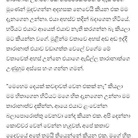
මූණෙන් මුදවගන්න අදහසක නෙවෙයි කියන එක මම
දැනගෙන උන්නා. එයා අහස්ව තදින් බදාගෙන හිටියේ.
හරියට එයාට ආයෙත් එයාව නැති කරගන්න බෑ කියලා
මට කියන්න වගේ. මුළින්ම වතාවෙ අහස් අඬ අඬ ඉද්දි
තාරානාත් එයාව වඩාගත්ත වෙලේ වගේම මේ
වතාවෙත් අහස් උන්නෙ එයාගෙ ඇඬිල්ල තාරානාත්ගෙ
උණුහුම අස්සෙ හංග ගන්න ගමන්.
“මෙහෙම දෙයක් කවදාවත් වෙන එකක් නෑ” කියලා
මම හිතාගෙන හිටියට මගෙ හිත දැනගෙන උන්නා මම
තාරානාත්ව දකින්න, ආයෙ එයාට ළංවෙන්න
බලාපොරොත්තු වෙනවා නේද කියන එක. අපි දෙන්නා
කොච්චර වෙන් වෙන්න හැදුවත්, අපේ කතාව
දෛවයේ අතේ තමයි තියෙන්නේ කියන එක. මගේ හිත