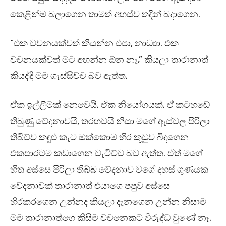
කෙළින්ම බලාගෙන තාමත් අහස්ව තදින් බදාගෙන.
“එක වචනයක්වත් කියන්න එපා, නාධ්‍යා. එක
වචනයක්වත් මට අහන්න ඕන නෑ,” කියලා තාරානාත්
කියද්දි මම ගැස්සිච්ච බව ඇත්ත.
ඒක ඉල්ලීමක් නෙවෙයි. ඒක නියෝගයක්. ඒ කටහඬේ
තිබුණු වේදනාවයි, තරහවයි නිසා මගේ ඇස්වල පිරිලා
තිබිච්ච කඳුළු කැට ඔක්කොම හිර කූඩුව බිඳගෙන
එකපාරටම කඩාගෙන වැටිච්ච බව ඇත්ත. ඒත් මගේ
හිත අස්සෙ පිරිලා තිබ්බ වේදනාව වගේ දහස් ගුණයක
වේදනාවක් තාරානාත් එයාගෙ පපුව අස්සෙ
හිරකරගෙන උන්නද කියලා දැනගෙන උන්න නිසාම
මම තාරානාත්ගෙ කිසිම වචනෙකට විරුද්ධ වුණේ නෑ.