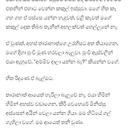
එතනින් එහාට වෙන්න කකුල් ඉස්සුවා. මගේ හිත කෑ
ගහ ගහ ඒ පස්සෙ යන්න හැදුවත්, වළි කෑවත් මගේ
කකුල් දෙක තිබ්බ තැනින් අඟලක්වත් හෙල්ලුනේ නෑ.
ඒ වුණත්, අහස් තාරානාත්ගෙ උරහිසට අත තියාගෙන,
මගේ දිහා පුංචි මූණ හරවලා බැලුවා. පුංචි ඇස්වලින්
එයා ඇහුවේ, “අම්මිව දාලා යන්න බෑ?” කියන්න වගේ.
හිත රිදුණෙ ඒ බැල්මට.
තාරානාත් ආයෙත් හැරිලා බැලුවේ නෑ. එයා හිමින්
හිමින් අහස්ව වඩාගෙන, කිරි වෙහෙරේ මිනිස්සු
අස්සෙන් අයින් වෙලා යන්න ගියා. මම හිටියේ ගල්
ගැහිලා වගේ. මම ආයෙත් තනි වුණා.