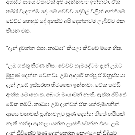
අහස්ට ආයෙ වතාවක් අපි දෙන්නවම ඉන්නවා. ඒක
තමයි වැදගත්ම දේ. මේ වෙච්ච දේවල් වලින් අන්තිමේ
වෙච්ච හොඳම දේ අහස්ට අපි දෙන්නවම ලැබිච්ච එක
කියන එක.
“දැන් දුවන්න එපා, නාධ්‍යා” කියලා කිව්වෙ මගෙ හිත.
“උඹ ගත්තු තීරණ නිසා වෙච්ච හැමදේටම දැන් උඹට
මුහුණ දෙන්න වෙනවා. උඹ ආදරේ කරපු ඒ මනුස්සයා
දැන් උඹේ ඉස්සරහා හිටගෙන ඉන්නවා. මේක තමයි
ඇත්ත මොහොත. බොරු මායාවන් නැති, ඇත්ත ජීවිතේ
මේක තමයි. නාධ්‍යා උඹ දැන්වත් ඒක තේරුම්ගනින්.
ආයෙ වතාවක් ප්‍රශ්නවලට මූණ දෙන්න හිතේ හයියක්
නැති හන්දා පැනලා යන්න ලෑස්තිවෙන්න එපා. උඹ
දැන් ජීවිතේට මූණ දෙන්නෝන කෙල්ලෙක් විදියට