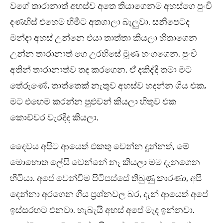
වගේ තාරානාත් අහස්ව අතෙ තියාගෙනම අහස්ගෙ පුංචි
දණහිස් එහෙම හිමීට අතගාලා බැලුවා. සනීපෙටද
මන්දා අහස් උන්නෙ එයා තාත්තා කියලා හිතාගෙන
උන්න තාරානාත් ගෙ උරහිසේ මූණ හංගගෙන. පුංචි
අතින් තාරානාත්ව තද කරගෙන. ඒ දකිද්දි තමා මට
තේරුණේ, තාත්තෙක් නැතුව අහස්ව හදන්න ගිය එක,
මට එහෙම කරන්න පුළුවන් කියලා හිතුව එක
කොච්චර වැරදිද කියලා.
දෛවය අපිට ආයෙත් එකතු වෙන්න දුන්නත්, මේ
මොහොත ලේසි වෙන්නේ නෑ කියලා මම දැනගෙන
හිටියා. අපේ වෙන්වීම පිටිපස්සේ තිබුණු කාරණා, අපි
දෙන්නා අරගෙන ගිය ප්‍රශ්නවල බර, දැන් ආයෙත් අපේ
ඉස්සරහට එනවා. හැබැයි අහස් අපේ මැද ඉන්නවා.