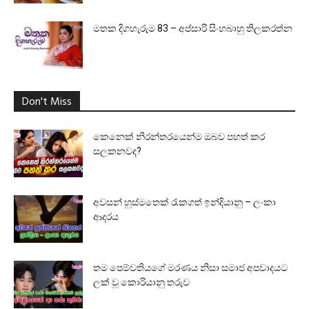
මතක දිගහැරුම 83 – අප්සාරි සිංහබාහු තිලකරත්න
Don't Miss
කෙනෙක් නිරන්තරයෙන්ම ඔබව පහත් කර
සලකනවද?
අවසන් හුස්මතෙක් රැකගත් ඉන්දියානු – ලංකා
ආදරය
තම පෙම්වතියගේ මරණය නිසා සමාජ අපවාදයට
ලක් වූ කොරියානු තරුව