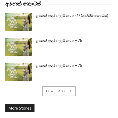
අනෙක් කොටස්
ළතෙත් ආදර හැඟුම් ගංගා -77 (අන්තිම කොටස)
ළතෙත් ආදර හැඟුම් ගංගා – 76
ළතෙත් ආදර හැඟුම් ගංගා – 75
LOAD MORE
More Stories