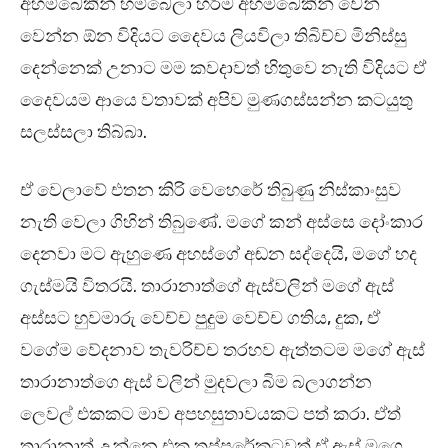
අහම්බෙකින් හම්බෙලා හරිම අහම්බෙකින් වෙන්
වෙන්න ඕන විදියට දෛවය ලියවිලා තිබිච්ච මිනිස්සු
දෙන්නෙක් උනාට මම කවදාවත් හිතුවෙ නැති විදියට ඒ
දෛවයම ආයෙ වතාවක් අපිව මුණගස්සන්න කටයුතු
සලස්සලා තිබ්බා.
ඒ වෙලාවේ එතන කිරි වෙහෙරේ තිබුණු නිස්කාංසුව
නැති වෙලා ගිහින් තිබුණේ. මගේ කන් අස්සෙ දෝංකාර
දෙනවා මට ඇහුණෙ අහස්ගේ අඬන සද්දෙයි, මගේ හද
ගැස්මයි විතරයි. තාරානාත්ගේ ඇස්වලින් මගේ ඇස්
අස්සට හුවමාරු වෙච්ච පුදුම වෙච්ච ගතිය, දුක, ඒ
වගේම වේදනාව තැවරිච්ච තරහව ඇත්තටම මගේ ඇස්
තාරානාත්ගෙ ඇස් වලින් මුදවලා බිම බලාගන්න
ලෙවල් එකකට මාව අපහසුතාවයකට පත් කරා. ඒත්
තාරානාත් උන්නෙ එක තප්පරේකටවත් ඒ ඇස් මගෙ