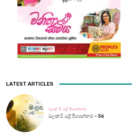
LATEST ARTICLES
මලක් වී යළි පිපෙන්නම්
මලක් වී යළි පිපෙන්නම් – 56