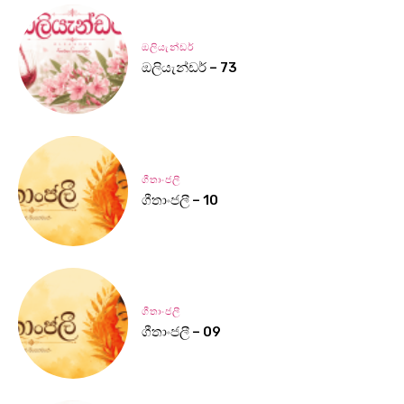
ඔලියැන්ඩර්
ඔලියැන්ඩර් – 73
ගීතාංජලී
ගීතාංජලී – 10
ගීතාංජලී
ගීතාංජලී – 09