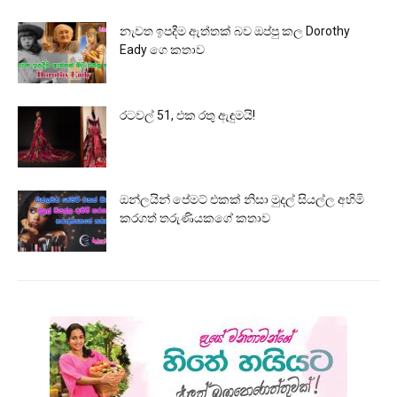
නැවත ඉපදීම ඇත්තක් බව ඔප්පු කල Dorothy
Eady ගෙ කතාව
රටවල් 51, එක රතු ඇඳුමයි!
ඔන්ලයින් පේමට් එකක් නිසා මුදල් සියල්ල අහිමි
කරගත් තරුණියකගේ කතාව