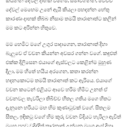
කියන්න දේවල් දාහක් වගේම, සමාවගන්න, වෙච්ච
දේවල් මෙහෙම උනේ ඇයි කියලා පහදන්න හේතු
කාරණා දාහක් තිබ්බ නිසාම තමයි තාරානාත්ට කලින්
මම කට අරින්න හිතුවෙ.
මම හෙමීට මගේ උගුර පාදාගෙන, තාරානාත් දිහා
බැලුවෙ ඒ වචන කියන්න අවසර ගන්න වගේ. කඳුළුත්
එක්ක දිලිසෙන එයාගේ ඇස්වලට කෙළින්ම මුහුණ
දීලා, මම හිතේ හයිය අරගෙන, කතා කරන්න
හදනකොටම තමයි තාරානාත් කට ඇරියෙ. එයාගේ
වචන කටෙන් එළියට ආවෙ හරිම හිමීට උනත් ඒ
වචනවල තැවරිලා තිබිච්ච හීතල ගතිය මගෙ හිතට
දැනුනෙ හරියට මහ හිම කුණාටුවක් වගේ. සීතලම
සීතල, ඉඳිකටු වගේ හිම කූරු වචන විදියට හැරිලා ඇවිත්
මහෙ පපුව වදිද්දිත් තාරනාත් උන්නෙ මගෙ ඇස් දිහා