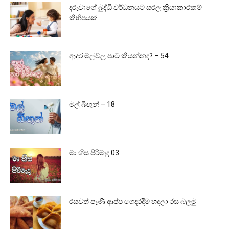
දරුවාගේ බුද්ධි වර්ධනයට සරල ක්‍රියාකාරකම්
කිහිපයක්
ආදර මල්වල පාට කියන්නද? – 54
මල් බිඟුන් – 18
මා හිස පිරිමැද 03
රසවත් පැණි ආප්ප ගෙදරදීම හදලා රස බලමු