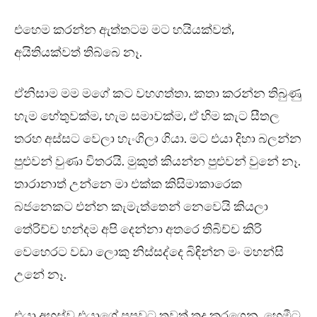
එහෙම කරන්න ඇත්තටම මට හයියක්වත්,
අයිතියක්වත් තිබ්බෙ නෑ.
ඒනිසාම මම මගේ කට වහගත්තා. කතා කරන්න තිබුණු
හැම හේතුවක්ම, හැම සමාවක්ම, ඒ හිම කැට සීතල
තරහ අස්සට වෙලා හැංගිලා ගියා. මට එයා දිහා බලන්න
පුළුවන් වුණා විතරයි. මුකුත් කියන්න පුළුවන් වුනේ නෑ.
තාරානාත් උන්නෙ මා එක්ක කිසිමාකාරෙක
බජනෙකට එන්න කැමැත්තෙන් නෙවෙයි කියලා
තේරිච්ච හන්දම අපි දෙන්නා අතරෙ තිබිච්ච කිරි
වෙහෙරට වඩා ලොකු නිස්සද්දෙ බිඳින්න මං මහන්සි
උනේ නෑ.
එයා අහස්ව එයාගේ පපුවට තවත් තද කරගෙන, හෙමීට