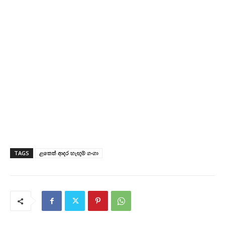
TAGS
ළතෙත් ආදර හැඟුම් ගංගා