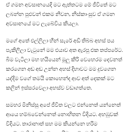
ඒ ගමන අවසානයෙදි මට ඇත්තටම මේ ජීවිතේ මට
ලබන්න පුළුවන් එකම නිවන, නිස්කාංසුව ඒ ගමන
අවසානයේ මට ලැබේවිය කියලා.
මගේ අතේ එල්ලිලා හීන් සැරේ අඩි තිබ්බ අහස් පය
පැකිලිලා වැටුනේ මම එයාව අත ඇරපු එක තප්පරේට.
බිම වැටිලා මහ හයියෙන් මුලු කිරි වෙහෙරම දෙවනත්
කරගෙන අඬ අඬ උන්න අහස් දිහාවට මම දුවගෙන
යද්දිම වගේ තමයි කොහෙන්ද ආව අත් දෙකක් මට
කලින් ඉස්සරවෙලා අහස්ව වඩාගත්තෙ.
සමහර මිනිස්සු අපේ ජීවිත වලට එන්නෙත් යන්නෙත්
ආයෙ හම්බවෙන්නෙත් නොහිතන විදියට. අහඹුවක්
විදියට. තාරානාත් සහ මම කියන්නෙ හරිම