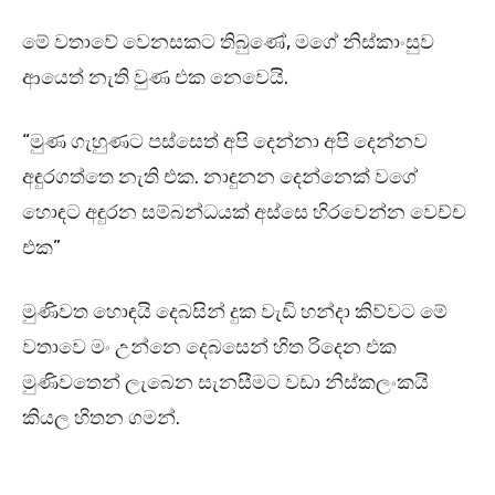
මේ වතාවේ වෙනසකට තිබුණේ, මගේ නිස්කාංසුව
ආයෙත් නැති වුණ එක නෙවෙයි.
“මුණ ගැහුණට පස්සෙත් අපි දෙන්නා අපි දෙන්නව
අඳුරගත්තෙ නැති එක. නාඳුනන දෙන්නෙක් වගේ
හොඳට අඳුරන සම්බන්ධයක් අස්සෙ හිරවෙන්න වෙච්ච
එක”
මුණිවත හොඳයි දෙබසින් දුක වැඩි හන්දා කිව්වට මේ
වතාවෙ මං උන්නෙ දෙබසෙන් හිත රිදෙන එක
මුණිවතෙන් ලැබෙන සැනසීමට වඩා නිස්කලංකයි
කියල හිතන ගමන්.