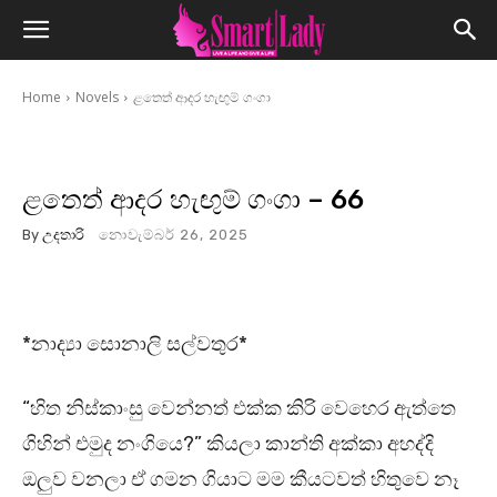
Home
Novels
ළතෙත් ආදර හැඟුම් ගංගා
ළතෙත් ආදර හැඟුම් ගංගා – 66
By
උදතාරි
නොවැම්බර් 26, 2025
*නාද්‍යා සොනාලි සල්වතුර*
“හිත නිස්කාංසු වෙන්නත් එක්ක කිරි වෙහෙර ඇත්තෙ
ගිහින් එමුද නංගියෙ?” කියලා කාන්ති අක්කා අහද්දි
ඔලුව වනලා ඒ ගමන ගියාට මම කීයටවත් හිතුවෙ නෑ