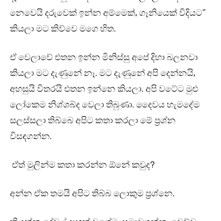
නෙවෙයි දරුවෙක් ඉන්න අම්මෙක්, ගෑනියෙක් විදියට”
කියලා මට කිව්වෙ මගෙ හිත.
ඒ වෙලාවේ එතන ඉන්න මිනිස්සු අපේ දිහා බලනවා
කියලා මට දැණුනේ නෑ. මට දැණුනේ අපි දෙන්නයි,
අහසුයි විතරයි එතන ඉන්නෙ කියලා. අපි වටේට මුළු
ලෝකෙම නිශ්ශබ්ද වෙලා තිබුණා. දෛවය හැමදේම
සලස්සලා තිබ්බෙ අපිට කතා කරලා මේ ප්‍රශ්න
විසඳගන්න.
ඒත් මුලින්ම කතා කරන්න ඕනේ කවුද?
අන්න ඒක තමයි අපිට තිබ්බ ලොකුම ප්‍රශ්නෙ.