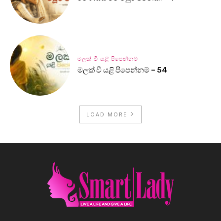
මලක් වී යළි පිපෙන්නම්
මලක් වී යළි පිපෙන්නම් – 54
LOAD MORE