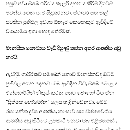
පසුව පවා ඔබේ ශරීරය කැලරි දහනය කිරීම දිගටම
පවත්වාගෙන යාම සිදුකරනවා. ස්ථාවර සහ කල්
පවතින ප්‍රතිඵල අවශ්‍ය ඕනෑම කෙනෙකුට ඇවිදීමේ
ව්‍යායාමය ඉතා හොඳ තේරීමක්.
මානසික සෞඛ්‍යය වැඩි දියුණු කරන අතර ආතතිය අඩු
කරයි
ඇවිදීම ශාරීරිකව පමණක් නොව මානසිකවද ඔබට
ප්‍රතිඵල ගෙන දෙනවා.ඔබ ඇවිදින විට, ඔබේ මොළය
එන්ඩොර්ෆින් නිකුත් කරන අතට බොහෝ විට ඒවා
“ප්‍රීතිමත් හෝමෝන” ලෙස හැඳින්වෙනවා. මෙම
රසායනික ද්‍රව්‍ය ආතතිය, කාංසාව සහ චිත්තවේගීය
ආතතිය අඩු කිරීමට උපකාරී වනවා ඔබ එළිමහනේ ,