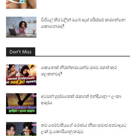
ඩිජිටල් තිර වලින් ඔබේ ඇස් පරිස්සම් කරගන්නෙ
කොහොමද?
Don't Miss
කෙනෙක් නිරන්තරයෙන්ම ඔබව පහත් කර
සලකනවද?
අවසන් හුස්මතෙක් රැකගත් ඉන්දියානු – ලංකා
ආදරය
තම පෙම්වතියගේ මරණය නිසා සමාජ අපවාදයට
ලක් වූ කොරියානු තරුව