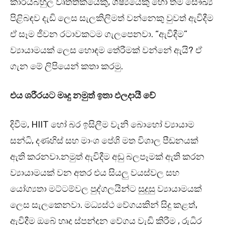
කාර්යබහුල වෘත්තිකයෙකු, ශිෂ්‍යයෙකු හෝ තම සෞඛ්‍ය
පිළිබඳව දැඩි ලෙස සැලකිලිමත් වන්නෙකු වුවත් ඇවිදීම
ඒ සෑම ජීවන රටාවකටම ගැලපෙනවා. “ඇවිදීම”
ව්‍යායාමයක් ලෙස හොඳම තේරීමක් වන්නේ ඇයි? ඒ
ගැන මේ ලිපියෙන් කතා කරමු.
එය ශරීරයට මෘදු නමුත් ඉතා ඵලදායී වේ
දිවීම, HIIT හෝ බර ඉසිලීම වැනි බොහෝ ව්‍යායාම
සන්ධි, දණහිස් සහ මාංශ පේශි මත විශාල පීඩනයක්
ඇති කරනවා.නමුත් ඇවිදීම අඩු බලපෑමක් ඇති කරන
ව්‍යායාමයක් වන අතර එය සියලු වයස්වල සහ
යෝග්‍යතා මට්ටම්වල පුද්ගලයින්ට සුදුසු ව්‍යායාමයක්
ලෙස සැලකෙනවා. මධ්‍යස්ථ වේගයකින් සිදු කළත්,
ඇවිදීම ඔබේ හෘද ස්පන්දන වේගය වැඩි කිරීම , රුධිර