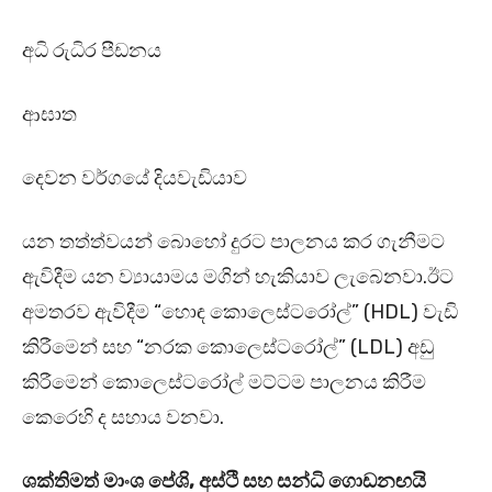
අධි රුධිර පීඩනය
ආඝාත
දෙවන වර්ගයේ දියවැඩියාව
යන තත්ත්වයන් බොහෝ දුරට පාලනය කර ගැනීමට
ඇවිදීම යන ව්‍යායාමය මගින් හැකියාව ලැබෙනවා.ඊට
අමතරව ඇවිදීම “හොඳ කොලෙස්ටරෝල්” (HDL) වැඩි
කිරීමෙන් සහ “නරක කොලෙස්ටරෝල්” (LDL) අඩු
කිරීමෙන් කොලෙස්ටරෝල් මට්ටම පාලනය කිරීම
කෙරෙහි ද සහාය වනවා.
ශක්තිමත් මාංශ පේශි, අස්ථි සහ සන්ධි ගොඩනඟයි