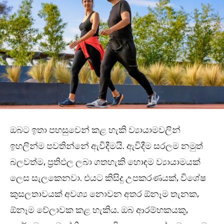
ඔබට ඉතා පහසුවෙන් කළ හැකි ව්‍යායාමවලින්
ඉහලින්ම පවතින්නේ ඇවිදීමයි. ඇවිදීම සරලම නමුත්
බලවත්ම, ප්‍රතිඵල ලබා ගතහැකි හොඳම ව්‍යායාමයක්
ලෙස සැලකෙනවා. එයට කිසිදු උපකරණයක්, විශේෂ
කුසලතාවයක් අවශ්‍ය නොවන අතර ඕනෑම තැනක,
ඕනෑම වේලාවක කළ හැකිය. ඔබ ආරම්භකයකු,