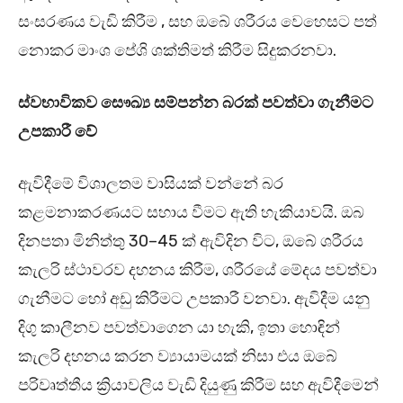
සංසරණය වැඩි කිරීම , සහ ඔබේ ශරීරය වෙහෙසට පත්
නොකර මාංශ පේශි ශක්තිමත් කිරීම සිදුකරනවා.
ස්වභාවිකව සෞඛ්‍ය සම්පන්න බරක් පවත්වා ගැනීමට
උපකාරී වේ
ඇවිදීමේ විශාලතම වාසියක් වන්නේ බර
කළමනාකරණයට සහාය වීමට ඇති හැකියාවයි. ඔබ
දිනපතා මිනිත්තු 30–45 ක් ඇවිදින විට, ඔබේ ශරීරය
කැලරි ස්ථාවරව දහනය කිරීම, ශරීරයේ මේදය පවත්වා
ගැනීමට හෝ අඩු කිරීමට උපකාරී වනවා. ඇවිදීම යනු
දිගු කාලීනව පවත්වාගෙන යා හැකි, ඉතා හොඳින්
කැලරි දහනය කරන ව්‍යායාමයක් නිසා එය ඔබේ
පරිවෘත්තීය ක්‍රියාවලිය වැඩි දියුණු කිරීම සහ ඇවිදීමෙන්