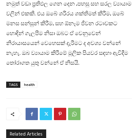
නමුත් වඩා ප්‍රතිඵල ගෙන දෙන ,පහසු සහ සරල ව්‍යායාම
වලින් එකකි. එය ඔබේ ශරීරය ශක්තිමත් කිරීම, ඔබේ
මනස සන්සුන් කිරීම, සහ ඕනෑම ජීවන රටාවකට
හොඳින් ගැලපීම නිසා ඔබට ඒ වෙනුවෙන්
නිරායාසයෙන් වෙහෙසක් දැරීමට ද අවශ්‍ය වන්නේ
නැහැ. ඔබ ව්‍යායාම කිරීමේ මූලික පියවර සඳහා ඇවිදීම
තෝරාගත යුතු වන්නේ ඒ නිසයි.
TAGS
health
Related Articles