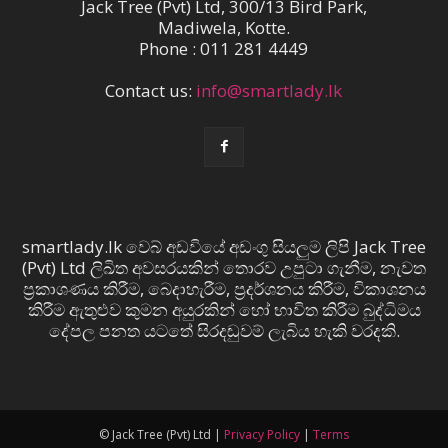
Jack Tree (Pvt) Ltd, 300/13 Bird Park,
Madiwela, Kotte.
Phone : 011 281 4449
Contact us:
info@smartlady.lk
smartlady.lk වෙබ් අඩවියේ අඩංගු සියලුම ලිපි Jack Tree
(Pvt) Ltd ලිඛිත අවසරයකින් තොරව උපුටා ගැනීම, නැවත
ප්‍රකාශණය කිරීම, බෙදාහැරීම, ප්‍රදර්ශනය කිරීම, විකාශනය
කිරීම ඇතුළුව කුමන අයුරකින් හෝ භාවිත කිරීම බුද්ධිමය
දේපල පනත යටතේ සිරදඬුවම් ලැබිය හැකි වරදකි.
© Jack Tree (Pvt) Ltd |
Privacy Policy
|
Terms