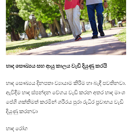
හෘද සෞඛ්‍යය සහ ආයු කාලය වැඩි දියුණු කරයි
හෘද සෞඛ්‍යය දිනපතා ව්‍යායාම කිරීම හා බැඳී පවතිනවා.
ඇවිදීම හෘද ස්පන්දන වේගය වැඩි කරන අතර හෘද මාංශ
පේශි ශක්තිමත් කරමින් ශරීරය පුරා රුධිර ප්‍රවාහය වැඩි
දියුණු කරනවා
හෘද රෝග