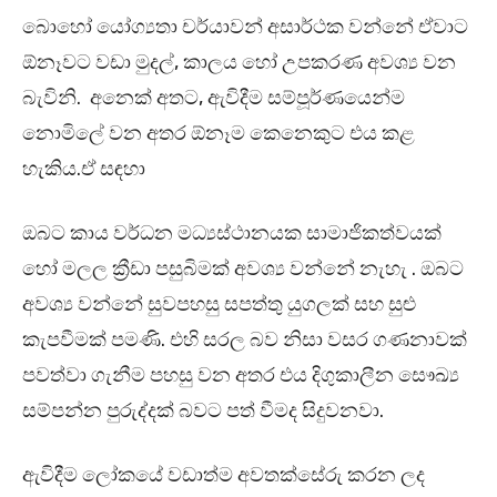
බොහෝ යෝග්‍යතා චර්යාවන් අසාර්ථක වන්නේ ඒවාට
ඕනෑවට වඩා මුදල්, කාලය හෝ උපකරණ අවශ්‍ය වන
බැවිනි. අනෙක් අතට, ඇවිදීම සම්පූර්ණයෙන්ම
නොමිලේ වන අතර ඕනෑම කෙනෙකුට එය කළ
හැකිය.ඒ සඳහා
ඔබට කාය වර්ධන මධ්‍යස්ථානයක සාමාජිකත්වයක්
හෝ මලල ක්‍රීඩා පසුබිමක් අවශ්‍ය වන්නේ නැහැ . ඔබට
අවශ්‍ය වන්නේ සුවපහසු සපත්තු යුගලක් සහ සුළු
කැපවීමක් පමණි. එහි සරල බව නිසා වසර ගණනාවක්
පවත්වා ගැනීම පහසු වන අතර එය දිගුකාලීන සෞඛ්‍ය
සම්පන්න පුරුද්දක් බවට පත් වීමද සිදුවනවා.
ඇවිදීම ලෝකයේ වඩාත්ම අවතක්සේරු කරන ලද