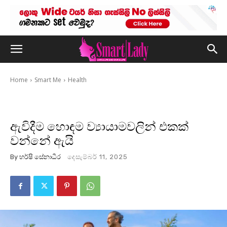
Home
Smart Me
Health
ඇවිදීම හොඳම ව්‍යායාමවලින් එකක්
වන්නේ ඇයි
By
හර්ෂි සේනාධීර
දෙසැම්බර් 11, 2025