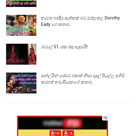
නැවත ඉපදීම ඇත්තක් බව ඔප්පු කල Dorothy
Eady ගෙ කතාව
රටවල් 51, එක රතු ඇඳුමයි!
ඔන්ලයින් පේමට් එකක් නිසා මුදල් සියල්ල අහිමි
කරගත් තරුණියකගේ කතාව