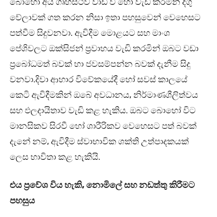
බොහෝ අය ගෘහස්ථව වාඩි වී හෝ වැඩ කරමින් දිගු
වේලාවක් ගත කරන නිසා ඉතා පහසුවෙන් වෙහෙසට
පත්වීම සිදුවනවා. ඇවිදීම මොළයට සහ මාංශ
පේශිවලට ඔක්සිජන් ප්‍රවාහය වැඩි කරමින් ඔබට වඩා
ප්‍රබෝධමත් බවක් හා ජවසම්පන්න බවක් දැනීම සිදු
වනවා.දිවා ආහාර විවේකයේදී හෝ සවස් කාලයේ
කෙටි ඇවිදීමකින් ඔබේ අවධානය, නිර්මාණශීලිත්වය
සහ ඵලදායිතාව වැඩි කළ හැකිය. ඔබට බොහෝ විට
මානසිකව සිරවී හෝ ශාරීරිකව වෙහෙසට පත් බවක්
දැනේ නම්, ඇවිදීම ස්වාභාවික ශක්ති උත්පාදකයක්
ලෙස භාවිතා කළ හැකියි.
එය ප්‍රවේශ විය හැකි, නොමිලේ සහ නඩත්තු කිරීමට
පහසුය