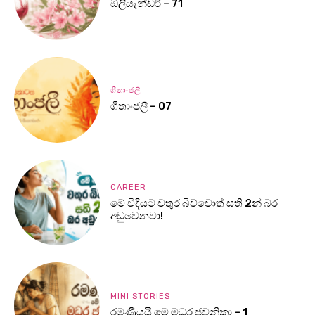
ඔලියැන්ඩර් – 71
ගීතාංජලී
ගීතාංජලී – 07
CAREER
මේ විදියට වතුර බිව්වොත් සති 2න් බර
අඩුවෙනවා!
MINI STORIES
රමණීයයි මේ මධුර ජවනිකා – 1