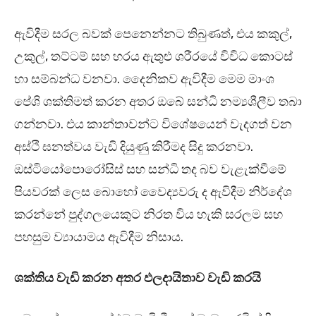
ඇවිදීම සරල බවක් පෙනෙන්නට තිබුණත්, එය කකුල්,
උකුල්, තට්ටම් සහ හරය ඇතුළු ශරීරයේ විවිධ කොටස්
හා සම්බන්ධ වනවා. දෛනිකව ඇවිදීම මෙම මාංශ
පේශි ශක්තිමත් කරන අතර ඔබේ සන්ධි නම්‍යශීලීව තබා
ගන්නවා. එය කාන්තාවන්ට විශේෂයෙන් වැදගත් වන
අස්ථි ඝනත්වය වැඩි දියුණු කිරීමද සිදු කරනවා.
ඔස්ටියෝපොරෝසිස් සහ සන්ධි තද බව වැළැක්වීමේ
පියවරක් ලෙස බොහෝ වෛද්‍යවරු ද ඇවිදීම නිර්දේශ
කරන්නේ පුද්ගලයෙකුට නිරත විය හැකි සරලම සහ
පහසුම ව්‍යායාමය ඇවිදීම නිසාය.
ශක්තිය වැඩි කරන අතර ඵලදායිතාව වැඩි කරයි