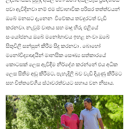
උද්‍යානයක, මුහුද අසල හෝ ඔබේ අසල්වැසි ප්‍රදේශයේ
පවා ඇවිදිනවා නම් එම ස්වාභාවික පරිසර තත්ත්වයන්
ඔබේ මනසට දැනෙන විවේකය තවදුරටත් වැඩි
කරනවා. නැවුම් වාතය සහ මෘදු හිරු එළියේ
සංයෝජනය ඔබේ මනෝභාවය ඉහළ නංවා ඔබේ
සිතුවිලි සන්සුන් කිරීම සිදු කරනවා . බොහෝ
මනෝවිද්‍යාඥයින් මානසික සෞඛ්‍ය සත්කාරයේ
කොටසක් ලෙස ඇවිදීම නිර්දේශ කරන්නේ එය අධික
ලෙස සිතීම අඩු කිරීමට, පැහැදිලි බව වැඩි දියුණු කිරීමට
සහ චිත්තවේගීය ස්ථාවරත්වයට සහාය වන නිසාය.