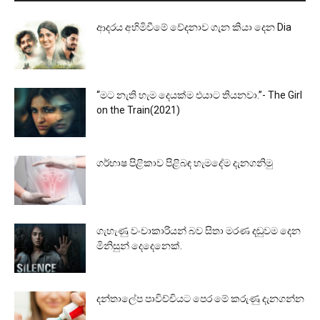
ආදරය අහිමිවීමේ වේදනාව ගැන කියා දෙන Dia
“මට නැති හැම දෙයක්ම එයාට තියනවා.”- The Girl
on the Train(2021)
ගර්භාෂ පිළිකාව පිළිබඳ හැමදේම දැනගනිමු
ගැහැණු වංචාකාරියන් බව සිතා මරණ දඬුවම දෙන
මිනිසුන් දෙදෙනෙක්.
දන්තාලේප පාවිච්චියට පෙර මේ කරුණු දැනගන්න