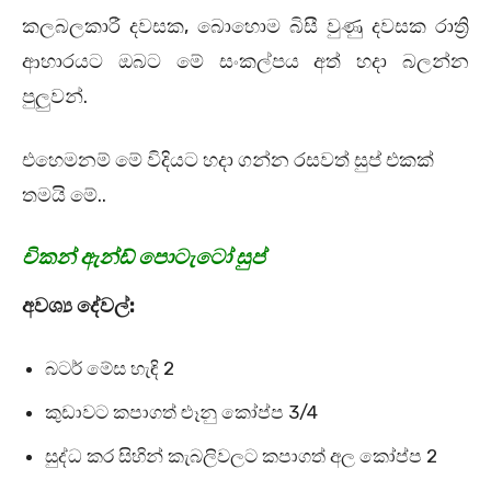
කලබලකාරී දවසක, බොහොම බිසී වුණු දවසක රාත්‍රි
ආහාරයට ඔබට මේ සංකල්පය අත් හදා බලන්න
පුලුවන්.
එහෙමනම් මේ විදියට හදා ගන්න රසවත් සුප් එකක්
තමයි මේ..
චිකන් ඇන්ඩ් පොටැටෝ සුප්
අවශ්‍ය දේවල්:
බටර් මේස හැඳි 2
කුඩාවට කපාගත් ළුෑනු කෝප්ප 3/4
සුද්ධ කර සිහින් කැබලිවලට කපාගත් අල කෝප්ප 2