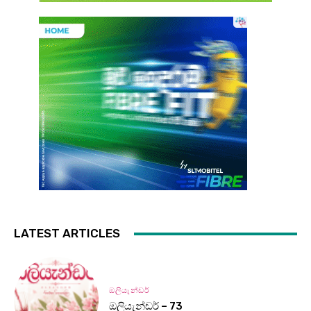
LATEST ARTICLES
ඔලියැන්ඩර්
ඔලියැන්ඩර් – 73