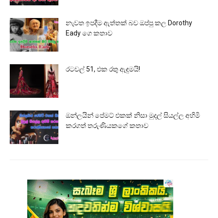
නැවත ඉපදීම ඇත්තක් බව ඔප්පු කල Dorothy
Eady ගෙ කතාව
රටවල් 51, එක රතු ඇඳුමයි!
ඔන්ලයින් පේමට් එකක් නිසා මුදල් සියල්ල අහිමි
කරගත් තරුණියකගේ කතාව