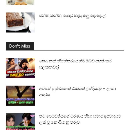
එන්න කන්න, ගෙදර හදපු කලු දොදොල්
Don't Miss
කෙනෙක් නිරන්තරයෙන්ම ඔබව පහත් කර
සලකනවද?
අවසන් හුස්මතෙක් රැකගත් ඉන්දියානු – ලංකා
ආදරය
තම පෙම්වතියගේ මරණය නිසා සමාජ අපවාදයට
ලක් වූ කොරියානු තරුව