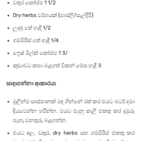
වතුර කෝප්ප 1 1/2
Dry herbs වර්ගයක් (පාස්ලි/සැල්දිරි)
ලුණු තේ හැඳි 1/2
ගම්මිරිස් තේ හැඳි 1/4
ෆ්‍රෙෂ් මිල්ක් කෝප්ප 1 3/
කුඩාවට කපා බැදගත් චිකන් මේස හැඳි 3
සාදාගන්නා ආකාරය:
මුලින්ම සාස්පානක් මඳ ගින්නේ රත් කර එයට බටර් දමා
දියවෙන්න හරින්න. එයට ළුෑනු කෑලි එකතු කර දුඹුරු
පැහැ වනතුරු බැදගන්න.
එයට අල, වතුර, dry herbs සහ ගම්මිරිස් එකතු කර