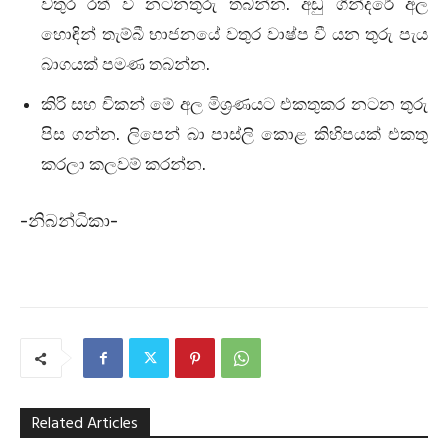
වතුර රත් වී නටනතුරු තබන්න. අඩු ගින්දරේ අල
හොඳින් තැම්බී භාජනයේ වතුර වාෂ්ප වී යන තුරු පැය
බාගයක් පමණ තබන්න.
කිරි සහ චිකන් මේ අල මිශ්‍රණයට එකතුකර නටන තුරු
පිස ගන්න. ලිපෙන් බා පාස්ලි කොළ කිහිපයක් එකතු
කරලා කලවම් කරන්න.
-නිබන්ධිකා-
Related Articles