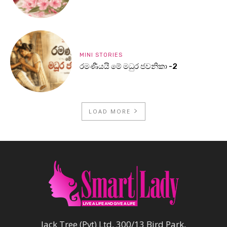
MINI STORIES
රමණීයයි මේ මධුර ජවනිකා -2
LOAD MORE
Jack Tree (Pvt) Ltd, 300/13 Bird Park,