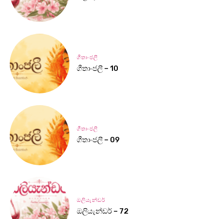
ගීතාංජලී
ගීතාංජලී – 10
ගීතාංජලී
ගීතාංජලී – 09
ඔලියැන්ඩර්
ඔලියැන්ඩර් – 72