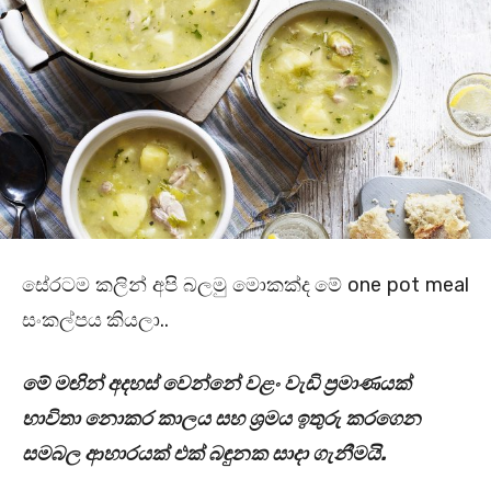
සේරටම කලින් අපි බලමු මොකක්ද මේ one pot meal
සංකල්පය කියලා..
මේ මඟින් අදහස් වෙන්නේ වළං වැඩි ප්‍රමාණයක්
භාවිතා නොකර කාලය සහ ශ්‍රමය ඉතුරු කරගෙන
සමබල ආහාරයක් එක් බඳුනක සාදා ගැනීමයි.