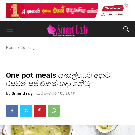
Home
Cooking
One pot meals සංකල්පයට අනුව
රසවත් සුප් එකක් හදා ගනිමු
By
Smartlady
සැප්තැම්බර් 18, 2019