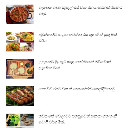
හැමදාම හදන කුකුල් මස් ව්‍යාංජනය වෙනස් රසකට
හදමු.
අමුත්තන්ට සංග්‍රහ කරන්න රස තුනකින් යුතු බත්
වර්ග
උදෑසනට මුං ඇට කැඳ කෝප්පයක් බිව්වොත්
ලැබෙන වාසි.
කොච්චි රසට චිකන් සොසේජස් ගෙදරදීම හදමු
හවස තේ වෙලාවට පහසුවෙන් සකසා ගත හැකි
ටොෆි වර්ග 3ක්.