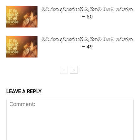
මට එක දවසක් හරි බැරිනම් ඔබෙ වෙන්න
– 50
මට එක දවසක් හරි බැරිනම් ඔබෙ වෙන්න
– 49
LEAVE A REPLY