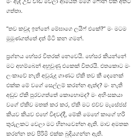
මං ඇඳ උඩ වාඩි වෙලා ආයෙත් මගේ ෆෝන් එක අතට
ගත්තා.
“තව කවුද ඉන්නේ මේඝාගෙ ලයිෆ් එකේ?” මං මටම
මුමුණගත්තේ දත් මිටි කන ගමන්.
ප්‍රශ්නය හේසර විතරක් නෙවෙයි. හේසර කියන්නේ
මට අහම්බෙන් අහුවුණු එකෙක් විතරයි. එතකොට මං
ලංකාවේ නැති අවුරුදු ගාණට ඒකි තව කී දෙනෙක්
එක්ක මේ වගේ සෙල්ලම් කරන්න ඇත්ද? මං නැති
අඩුව ඒකි පුරවගත්තේ කොහොමද? මං අහිංසකයා
වගේ ඒකිව මතක් කර කර, ඒකි මට එව්ව මැසේජස්
කියව කියව එහේ විඳවද්දී, මේකි මෙහේ කාගේ හරි
තුරුලකට වෙලා මට හිනාවෙන්න ඇති. මාව අමතක
කරන්න තව පිරිමි එක්ක බුදියගන්න ඇති.