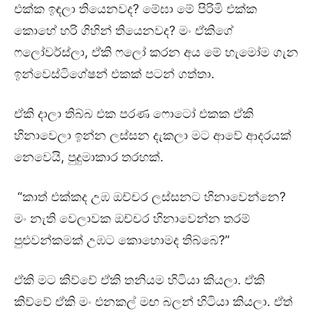
එක්ක ඉඳලා තියෙනවද? මේඝා මේ පිරිමි එක්ක
කොහේ හරි ගිහින් තියෙනවද? මං ඒකිගේ
ෆලෝවර්ස්ලා, ඒකි ෆලෝ කරන අය මේ හැමෝම ගැන
ඉන්වෙස්ටිගේෂන් එකක් පටන් ගත්තා.
ඒකි දාලා තිබ්බ එක පරණ ෆොටෝ එකක ඒකි
හිනාවෙලා ඉන්න ලස්සන දැකලා මට ආවේ ආදරයක්
නෙවෙයි, පුදුමාකාර තරහක්.
“කාත් එක්කද උඹ ඔච්චර ලස්සනට හිනාවෙන්නෙ?
මං නැති වෙලාවක ඔච්චර හිනාවෙන්න තරම්
පුළුවන්කමක් උඹට කොහොමද තිබ්බෙ?”
ඒකි මට කිව්වේ ඒකි තනියම හිටියා කියලා. ඒකි
කිව්වේ ඒකි මං එනකල් මඟ බලන් හිටියා කියලා. ඒත්