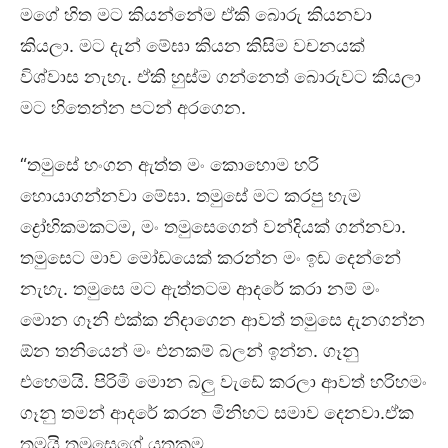
මගේ හිත මට කියන්නේම ඒකි බොරු කියනවා
කියලා. මට දැන් මේඝා කියන කිසිම වචනයක්
විශ්වාස නැහැ. ඒකි හුස්ම ගන්නෙත් බොරුවට කියලා
මට හිතෙන්න පටන් අරගෙන.
“තමුසේ හංගන ඇත්ත මං කොහොම හරි
හොයාගන්නවා මේඝා. තමුසේ මට කරපු හැම
ද්‍රෝහිකමකටම, මං තමුසෙගෙන් වන්දියක් ගන්නවා.
තමුසෙට මාව මෝඩයෙක් කරන්න මං ඉඩ දෙන්නේ
නැහැ. තමුසෙ මට ඇත්තටම ආදරේ කරා නම් මං
මොන ගෑනි එක්ක නිදාගෙන ආවත් තමුසෙ දැනගන්න
ඕන තනියෙන් මං එනකම් බලන් ඉන්න. ගෑනු
එහෙමයි. පිරිමි මොන බලු වැඩේ කරලා ආවත් හරිහමං
ගෑනු තමන් ආදරේ කරන මිනිහට සමාව දෙනවා.ඒක
තමයි තමුසෙගේ යුතුකම