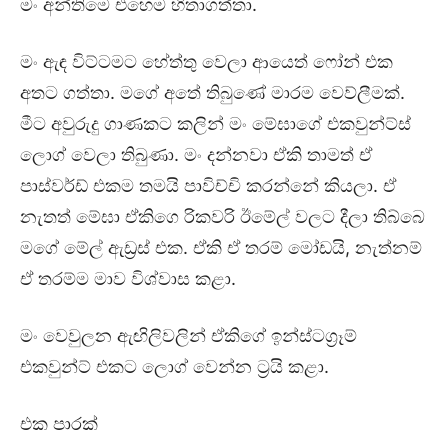
මං අන්තිමෙ එහෙම හිතාගත්තා.
මං ඇඳ විට්ටමට හේත්තු වෙලා ආයෙත් ෆෝන් එක
අතට ගත්තා. මගේ අතේ තිබුණේ මාරම වෙව්ලීමක්.
මීට අවුරුදු ගාණකට කලින් මං මේඝාගේ එකවුන්ට්ස්
ලොග් වෙලා තිබුණා. මං දන්නවා ඒකි තාමත් ඒ
පාස්වර්ඩ් එකම තමයි පාවිච්චි කරන්නේ කියලා. ඒ
නැතත් මේඝා ඒකිගෙ රිකවරි ඊමේල් වලට දීලා තිබ්බෙ
මගේ මේල් ඇඩ්‍රස් එක. ඒකි ඒ තරම් මෝඩයි, නැත්නම්
ඒ තරම්ම මාව විශ්වාස කළා.
මං වෙවුලන ඇඟිලිවලින් ඒකිගේ ඉන්ස්ටග්‍රෑම්
එකවුන්ට් එකට ලොග් වෙන්න ට්‍රයි කළා.
එක පාරක්