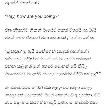
මැසේජ් එකක් ගාව
“Hey, how are you doing?”
ඒක නිකන්ම නිකන් මැසේජ් එකක් විතරයි. හැබැයි
මගේ ඔළුව ඒකෙන් මහා කතාවක් ලියන්න ගත්තා.
“මූ කවුද? මූ ඇයි මේකිගෙන් සුවදුක් අහන්නේ?
සතියකට කලින් ඒ කියන්නේ මං ආවට පස්සෙත්,
එන්න කලිනුත් මුන් අතරේ මොකක් හරි තිබිල
තියෙනවද? මං දකීවි කියලා මැසේජස් ඩිලීට් කරලද?.”
මං එකපාරටම ෆෝන් එක ඇඳ උඩට දමලා ගහලා
ගහලා අත් දෙකෙන්ම මගේ කොන්ඩෙ ඇදගත්තා. මට
මාව පාලනය කරගන්න බැරි වුණා. මං කාමරේ එහා