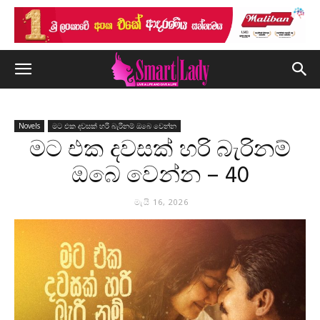
Novels
මට එක දවසක් හරි බැරිනම් ඔබෙ වෙන්න
මට එක දවසක් හරි බැරිනම්
ඔබෙ වෙන්න – 40
මැයි 16, 2026