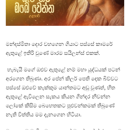
මන්දස්මිතා දොර වහගෙන ගියාට පස්සේ කාමරේ
ඇතුළේ ඉතිරි වුණේ මාරම සයිලන්ස් එකක්.
හැබැයි මගේ ඔළුව ඇතුළේ නම් මහා යුද්ධයක් පටන්
අරගෙන තිබුණා. අර පේන් කිලර් පෙති දෙක බිව්වට
පස්සේ ඔළුවේ කැක්කුම යාන්තමට අඩු වුණත්, හිත
ඇතුළේ ඇවිලෙන සැකය කියන ගින්දර නිවන්න
ලෝකේ කිසිම බෙහෙතකට පුළුවන්කමක් තිබුණේ
නැති විත්තිය මම දැනගෙන හිටියා.