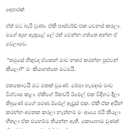
දෙපාරක්
ඒත් මට බැරි වුණා. ඒකි පාස්වර්ඩ් එක වෙනස් කරලා.
මගේ ඇඟ ඇතුළේ ලේ රත් වෙන්න ගත්තෙ අන්න ඒ
වෙලාවෙ.
“තමුසේ හිතුවද ඒකෙන් මාව නතර කරන්න පුළුවන්
කියලා?” මං කියාගත්තෙ මටමයි.
එතකොටයි මට මතක් වුණේ. මේඝා හැමදාම මාව
විශ්වාස කළා. ඒකිගේ රිකවරි ඊමේල් එක විදිහට දීලා
තිබුණේ මගේ පරණ ඊමේල් ඇඩ්‍රස් එක. ඒකි ඒක අයින්
කරන්න අමතක කරලා නැත්නම් මං ආයෙ එයි කියලා
හිතලා ඒක එහෙම්ම තියන්න ඇති. කොහොම වුණත්