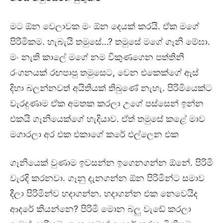
මට ඕන වෙලාවක මං ඕන දෙයක් කරයි. ඒක මගේ
පිරිමිකම. හැබැයි තමුසේ…? තමුසේ මගේ ගෑනි මේඝා.
මං නැති කාලේ මගේ නම විකුණගෙන පත්තිනි
රංගනයක් රඟපාපු තමුසෙට, වෙන එකෙක්ගේ ඇස්
දිහා බලන්නවත් අයිතියක් තිබුණේ නැහැ. පිරිමියෙක්ට
වැරදුණාම ඒක අමතක කරලා උගේ පස්සෙන් ඉන්න
එකයි ගෑනියෙක්ගේ හැදියාව. ඒත් තමුසේ කළේ මාව
මගාරලා අර එක එකාගේ කරේ එල්ලෙන එක
ගෑනියෙක් වුණාම ඉවසන්න ඉගෙනගන්න ඕනේ. පිරිමි
වැරදි කරනවා. ගෑනු දැනගන්න ඕන පිරිමින්ට සමාව
දීලා පිරිමින්ව හදාගන්න. හදාගන්න එක නෙවෙයිද
ආදරේ කියන්නෙ? පිරිමි මොන බලු වැඩේ කරලා