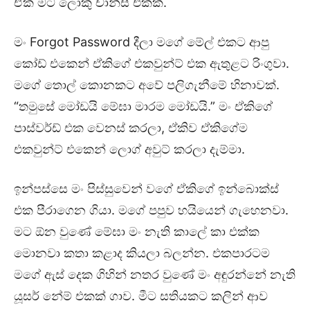
ඒක මට ලොකු චාන්ස් එකක්.
මං Forgot Password දීලා මගේ මේල් එකට ආපු
කෝඩ් එකෙන් ඒකිගේ එකවුන්ට් එක ඇතුළට රිංගුවා.
මගේ තොල් කොනකට අවේ පලිගැනීමේ හිනාවක්.
“තමුසේ මෝඩයි මේඝා මාරම මෝඩයි.” මං ඒකිගේ
පාස්වර්ඩ් එක වෙනස් කරලා, ඒකිව ඒකිගේම
එකවුන්ට් එකෙන් ලොග් අවුට් කරලා දැම්මා.
ඉන්පස්සෙ මං පිස්සුවෙන් වගේ ඒකිගේ ඉන්බොක්ස්
එක පීරාගෙන ගියා. මගේ පපුව හයියෙන් ගැහෙනවා.
මට ඕන වුණේ මේඝා මං නැති කාලේ කා එක්ක
මොනවා කතා කළාද කියලා බලන්න. එකපාරටම
මගේ ඇස් දෙක ගිහින් නතර වුණේ මං අඳුරන්නේ නැති
යූසර් නේම් එකක් ගාව. මීට සතියකට කලින් ආව