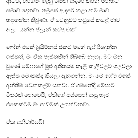
ආවත්, හරිහමං ගෑනු තමන් ආදරේ කරන මිනිහට
සමාව දෙනවා. තමුසේ ආදරේ කළා නම් මාව
හදාගන්න තිබුණා. ඒ වෙනුවට තමුසේ කළේ මාව
දාලා යන්න ප්ලෑන් කරපු එක”
ෆෝන් එකේ බ්‍රයිට්නස් එකට මගේ ඇස් රිදෙන්න
ගත්තත්, මං ඒක පැත්තකින් තිබ්බේ නැහැ. මට ඕන
වුණේ මේඝාගේ මුළු අතීතයම කෑලි කෑලිවලට ගලවලා
ඇත්ත මොකක්ද කියලා දැනගන්න. මං මේ ගේම් එකේ
අන්තිම වෙනකල්ම යනවා. ඒ ගමනේදී මේඝාට
විතරක් නෙවෙයි, ඒකිගේ පස්සෙන් ආපු හැම
එකෙක්ටම මං පාඩමක් උගන්වනවා.
ඒක අනිවාර්යයි!