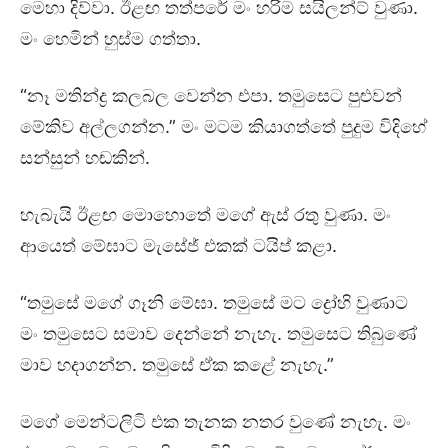
මෙහා දිව්වා. ඊළඟ තත්පරේ මං හරිම සයිලන්ට් වුණා.
මං හෙමින් හුස්ම ගත්තා.
“නෑ මතින්ද්‍ර කලබල වෙන්න එපා. තමුසෙට පුළුවන්
මේකිව අල්ලගන්න.” මං මටම කියාගත්තේ පුදුම විදිහේ
සන්සුන් හඬකින්.
හැබැයි ඊළඟ මොහොතේ මගේ ඇස් රතු වුණා. මං
ආයෙත් මේඝාට මැසේජ් එකක් ටයිප් කළා.
“තමුසේ මගේ ගෑනි මේඝා. තමුසේ මට ද්‍රෝහි වුණාට
මං තමුසෙට සමාව දෙන්නේ නැහැ. තමුසෙට තිබුණේ
මාව හදාගන්න. තමුසේ ඒක කළේ නැහැ.”
මගේ මෙන්ටලිටි එක තැනක නතර වුණේ නැහැ. මං