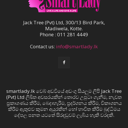
Jack Tree (Pvt) Ltd, 300/13 Bird Park,
Madiwela, Kotte.
Phone : 011 281 4449
Contact us:
info@smartlady.lk
smartlady.lk වෙබ් අඩවියේ අඩංගු සියලුම ලිපි Jack Tree
(Pvt) Ltd ලිඛිත අවසරයකින් තොරව උපුටා ගැනීම, නැවත
ප්‍රකාශණය කිරීම, බෙදාහැරීම, ප්‍රදර්ශනය කිරීම, විකාශනය
කිරීම ඇතුළුව කුමන අයුරකින් හෝ භාවිත කිරීම බුද්ධිමය
දේපල පනත යටතේ සිරදඬුවම් ලැබිය හැකි වරදකි.