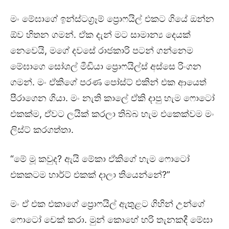
මං මේඝාගේ ඉන්ස්ටග්‍රෑම් ප්‍රොෆයිල් එකට ගියේ ඔන්න
ඕව හිතන ගමන්. ඒක දැන් මට සාමාන්‍ය දෙයක්
නෙවෙයි, මගේ දවසේ රාජකාරි පටන් ගන්නෙම
මේඝාගෙ සෝශල් මීඩියා ප්‍රොෆයිල්ස් අස්සෙ රිංගන
ගමන්. මං ඒකිගේ පරණ පෝස්ට් එකින් එක ආයෙත්
පීරාගෙන ගියා. මං නැති කාලේ ඒකි දාපු හැම ෆොටෝ
එකක්ම, ඒවට ලයික් කරලා තිබ්බ හැම එකෙක්වම මං
ලිස්ට් කරගත්තා.
“මේ මූ කවුද? ඇයි මේකා ඒකිගේ හැම ෆොටෝ
එකකටම හාර්ට් එකක් දාලා තියෙන්නේ?”
මං ඒ එක එකාගේ ප්‍රොෆයිල් ඇතුළට ගිහින් උන්ගේ
ෆොටෝ චෙක් කරා. මුන් කොහේ හරි තැනකදී මේඝා