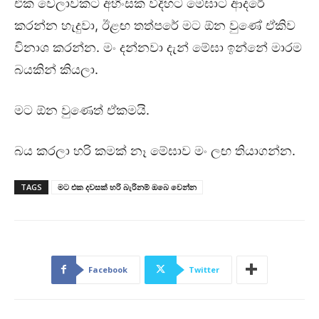
එක වෙලාවකට අහිංසක විදිහට මේඝාට ආදරේ
කරන්න හැදුවා, ඊළඟ තත්පරේ මට ඕන වුණේ ඒකිව
විනාශ කරන්න. මං දන්නවා දැන් මේඝා ඉන්නේ මාරම
බයකින් කියලා.
මට ඕන වුණෙත් ඒකමයි.
බය කරලා හරි කමක් නෑ මේඝාව මං ලඟ තියාගන්න.
TAGS
මට එක දවසක් හරි බැරිනම් ඔබෙ වෙන්න
Facebook
Twitter