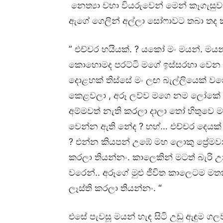
නෙත්‍යා වහා වියරුවෙන් මෙන් කෑගැස
ඇගේ ගෙලින් අල්ලා සෝෆාවට තබා තද
” එච්චර හයියක්. ? යකෝ මං මයන්. මයන
කොහොමද පරට්ටි මගේ ඉස්සරහා වෙන මි
දොළහක් තිස්සේ මං ලඟ බැල්ලියෙක් වගේ
කෙළවලා , අරූ ලව්ව මගෙ නම ලෝකේ ඉ
අම්මවත් නැති කරලා දාලා තෝ හිතුවෙ ම
වෙන්න ඇති නේද ? හහ්… එච්චර දෙයක්
? එන්න කියපන් උඹේ මහ ලොකු ප්‍රේමවන
කරලා තියන්නං. කාලෙකින් මටත් බැරි
වරෙන්.. අරූගේ මුළු ජීවිත කාලෙටම මත
ලෑස්ති කරලා තියන්නං. “
එසේ පැවසූ මයන් හැඳ සිටි උඩු ඇඳුම ගලව