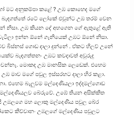
ිහෝ මට අනුකම්පා කළේ ? උඹ කොහෙද මගේ
ද බැඳගත්තේ රටේ ලෝකේ එවුන්ට උඹ තරම් වෙන
ේ නිසා. උඹ කියන දේ අහගෙන ගේ ඇතුළේ ඇති
වැටිලා ඉන්න ඕනේ ගෑනියෙක් උඹට ඕනේ නිසා.
ච්ච බිස්නස් ගොඩ දාලා දුන්නේ . ඒකට හිලව් උනේ
යෙක්ව බැඳගත්තනං උඹට කවදාවත් අවුරුදු
 වෙන්නෑ. මොකද උඹ මානසික ලෙඩෙක්. එහෙම
උඹ මාව මගේ පවුල ඉස්සරහට දාලා හිර කළා.
උනා. එහෙම බැලුවම මල්දෙණියලා ඉද්දමල්ගොඩ
ි මල්දෙණියලව බේරුවේ. උඹේ තියන අසික්කිත
ි උඹලගෙ මහ ලොකු මල්දෙණිය පවුල බේර
ලෝකෙට කිව්වානං උඹලගේ මල්දෙණිය පවුලට