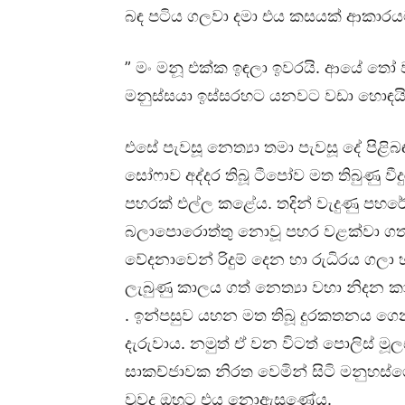
බඳ පටිය ගලවා දමා එය කසයක් ආකාරය
” මං මනූ එක්ක ඉඳලා ඉවරයි. ආයේ තෝ
මනුස්සයා ඉස්සරහට යනවට වඩා හොඳයි
එසේ පැවසූ නෙත්‍යා තමා පැවසූ දේ ප
සෝෆාව අද්දර තිබූ ටීපෝව මත තිබුණු වී
පහරක් එල්ල කළේය. තදින් වැදුණු පහරේ ත
බලාපොරොත්තු නොවූ පහර වළක්වා ගත 
වේදනාවෙන් රිදුම් දෙන හා රුධිරය ගලා
ලැබුණු කාලය ගත් නෙත්‍යා වහා නිදන ක
. ඉන්පසුව යහන මත තිබූ දුරකතනය ග
දැරුවාය. නමුත් ඒ වන විටත් පොලිස් මූ
සාකච්ජාවක නිරත වෙමින් සිටි මනුහස්
වුවද ඔහුට එය නොඇසුණේය.