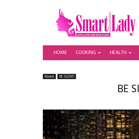
SmartLady
HOME
COOKING
HEALTH
Novels
BE SILENT
BE S