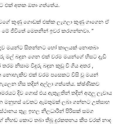
ට එක් අතක ඔතා ගත්තේය.
 වගේ කුණු ගොඩක් එක්ක ලැගලා කුණු ගාගෙන ඒ
 මේ ජීවිතේ මෙතනින් ඉවර කරගන්නවා. “
ිළිබඳව මයන්ට සිතන්නට හෝ කාලයක් නොතබා
දුරු මල් බඳුන ගෙන එක් වරම මයන්ගේ හිසට දැඩි
රම නිසාම වීදුරු බඳුන කුඩු වී ගිය අතර ,
නොහැකිව එක් වරම පසෙකට විසි වූ මයන්
 හැලෙන හිස තදින් අල්ලා ගත්තේය. ක්ෂ්ණිකව
ාමරයට දිව ගොස් එය ඇතුළතින් තදින් අගුලු ලෑවාය
ෙන මනුහස් වෙතට ඇමතුමක් ලබා ගන්නට උත්සාහ
ලස්ථානය තුළ ඉහල නිලධාරීන් පිරිසක් සමග
ගේ නිහඬ කොට තබා තිබූ දුරකතනය කීප වරක් නාද