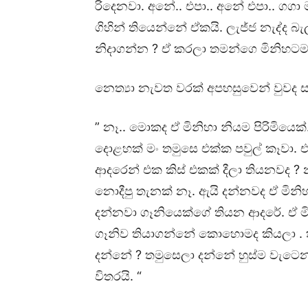
රිදෙනවා. අනේ.. එපා.. අනේ එපා.. ගග
ගිහින් තියෙන්නේ ඒකයි. ලැජ්ජ නැද්ද බැ
නිදාගන්න ? ඒ කරලා තමන්ගෙ මිනිහට
නෙත්‍යා නැවත වරක් අපහසුවෙන් වුවද ස
” නෑ.. මොකද ඒ මිනිහා නියම පිරිමියෙක
දොළහක් මං තමුසෙ එක්ක පවුල් කෑවා. 
ආදරෙන් එක කිස් එකක් දීලා තියනවද ? 
නොදීපු තැනක් නෑ. ඇයි දන්නවද ඒ මින
දන්නවා ගෑනියෙක්ගේ තියන ආදරේ. ඒ මි
ගෑනිව තියාගන්නේ කොහොමද කියලා . 
දන්නේ ? තමුසෙලා දන්නේ හුස්ම වැට
විතරයි. “