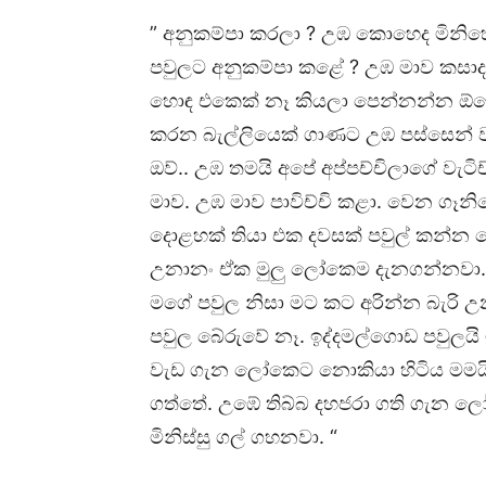
” අනුකම්පා කරලා ? උඹ කොහෙද මින
පවුලට අනුකම්පා කළේ ? උඹ මාව කසා
හොඳ එකෙක් නෑ කියලා පෙන්නන්න ඕන
කරන බැල්ලියෙක් ගාණට උඹ පස්සෙන් 
ඔව්.. උඹ තමයි අපේ අප්පච්චිලාගේ වැටි
මාව. උඹ මාව පාවිච්චි කළා. වෙන ගෑනි
දොළහක් තියා එක දවසක් පවුල් කන්න
උනානං ඒක මුලු ලෝකෙම දැනගන්නවා. 
මගේ පවුල නිසා මට කට අරින්න බැරි 
පවුල බේරුවේ නෑ. ඉද්දමල්ගොඩ පවුලය
වැඩ ගැන ලෝකෙට නොකියා හිටිය මමය
ගත්තේ. උඹේ තිබ්බ දහජරා ගති ගැන 
මිනිස්සු ගල් ගහනවා. “