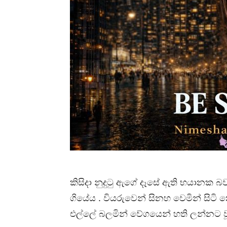
කිසිදා නුදුටු ඇගේ දෑසේ ඇති භයානක බව
ගියේය . වියරුවෙන් සිනහ වෙමින් සිටි 
එල්ලේ බලමින් වේගයෙන් හති ලන්නට ව