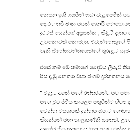
නෙත්‍යා ඉකි ගසමින් හඬා වැළපෙමින් 
දොරට තඩි බාන මයන් කොයි මොහොතේ 
දුරටත් මයන්ගේ අප්‍රසන්න , කිළිටි දෑත
උවමනාවක් නොමැත. එවැන්නෙකුගේ පිළි
වැනි ස්නේහවන්තයෙක්ගේ තුරුළට යෑමද
එසේ නම් මේ තමාගේ දෛවය ලියැවී තිබෙන
පිස දැමූ නෙත්‍යා වහා ජංගම දුරකතනය
” මනූ… අනේ මගේ රත්තරනේ.. මට සමාව
මගෙ මුළු ජීවිත කාලෙම සතුටින්ම හිටප
වෙන්න මතකයක් දුන්නට ඔයාට ගොඩාක් 
කියන්නේ මහා කාලකණ්නි සතෙක්. උගේ
ආයේම හිත හදාගෙන ඔයා ලඟට එන්න මට 