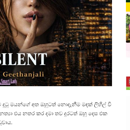
 දුටු මයන්ගේ අත ඔහුටත් නොදැනීම මඳක් ලිහිල් වී
නෙත්‍යා එය නතර කර දමා තව දුරටත් ඔහු දෙස එක
ූවාය.