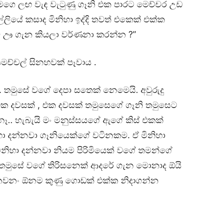
ා මගෙ ලඟ වැඳ වැටුණු ගෑනි එක පාරට මෙච්චර උඩ
ල්ලියේ කසාද මිනිහා ඉද්දි තවත් එකෙක් එක්ක
ම ඌ ගැන කියලා වර්ණනා කරන්න ?”
මච්චල් සිනහවක් පෑවාය .
්. තමුසේ වගේ දෙපා සතෙක් නෙමෙයි. අවුරුදු
එක දවසක් , එක දවසක් තමුසෙගේ ගෑනි තමුසෙට
නෑ.. හැබැයි මං මනුස්සයගේ ඇගේ කිස් එකක්
ිහා දන්නවා ගෑනියෙක්ගේ වටිනකම. ඒ මිනිහා
නිහා දන්නවා නියම පිරිමියෙක් වගේ තමන්ගේ
තමුසේ වගේ තිරිසනෙක් ආදරේ ගැන මොනාද ඕයි
ෙනවනං ඕනම කුණු ගොඩක් එක්ක නිදාගන්න