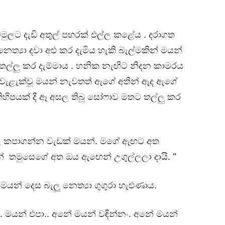
මුලට දැඩි අතුල් පහරක් එල්ල කළේය . දරාගත
නෙත්‍යා දවා අළු කර දැමිය හැකි බැල්මකින් මයන්
තල්ලු කර දැම්මාය . හනික නැඟිට නිදන කාමරය
 වැළැක්වූ මයන් නැවතත් ඇගේ අතින් ඇද ඇගේ
ිහිපයක් දී ඈ අසල තිබූ සෝෆාව මතට තල්ලු කර
 කපාගන්න වැඩක් මයන්. මගේ ඇඟට අත
් තමුසෙගේ අත ඔය ඇඟෙන් උගුල්ලලා දායි. “
මයන් දෙස බැලූ නෙත්‍යා ගුගුරා හැළුණාය.
.. මයන් එපා.. අනේ මයන් වඳින්නං. අනේ මයන්