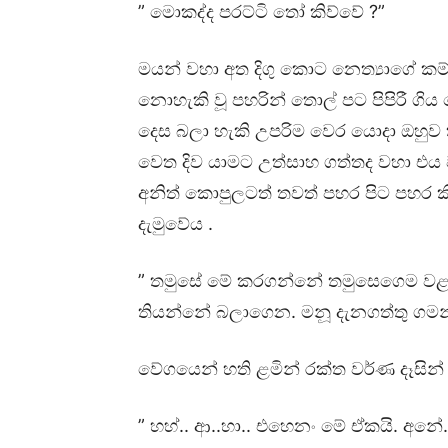
” මොකද්ද පරට්ටි තෝ කිව්වේ ?”
මයන් වහා අත දිගු කොට නෙත්‍යාගේ කම්
නොහැකි වූ පහරින් තොල් පට පිපිරී ගිය 
දෙස බලා හැකි උපරිම වෙර යොදා ඔහුව 
වෙත දිව යාමට උත්සාහ ගත්තද වහා එය
අනිත් කොපුලටත් තවත් පහර පිට පහර ක
දැමුවේය .
” තමුසේ මේ කරගන්නේ තමුසෙගෙම වළ
තියන්නේ බලාගෙන. මනූ දැනගත්තු ගමන
වේගයෙන් හති ළමින් රක්ත වර්ණ දෑසින් 
” හහ්.. ආ..හා.. එහෙනං මේ ඒකයි. අනේ