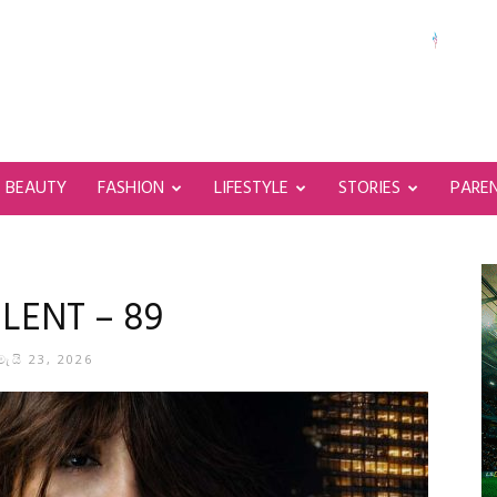
BEAUTY
FASHION
LIFESTYLE
STORIES
PARE
ILENT – 89
මැයි 23, 2026