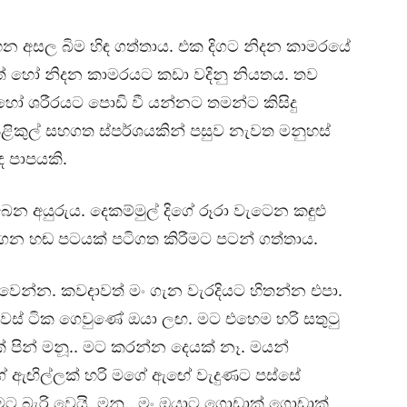
යහන අසල බිම හිඳ ගත්තාය. එක දිගට නිදන කාමරයේ
හෝ නිදන කාමරයට කඩා වදිනු නියතය. තව
ට හෝ ශරීරයට පොඩි වී යන්නට තමන්ට කිසිදු
කුල් සහගත ස්පර්ශයකින් පසුව නැවත මනුහස්
 පාපයකි.
 අයුරුය. දෙකම්මුල් දිගේ රූරා වැටෙන කඳුළු
 ගෙන හඬ පටයක් පටිගත කිරීමට පටන් ගත්තාය.
ෙන්න. කවදාවත් මං ගැන වැරදියට හිතන්න එපා.
ු දවස් ටික ගෙවුණේ ඔයා ලඟ. මට එහෙම හරි සතුටු
පින් මනූ.. මට කරන්න දෙයක් නෑ. මයන්
 ඇඟිල්ලක් හරි මගේ ඇඟේ වැදුණට පස්සේ
බැරි වෙයි. මනූ.. මං ඔයාට ගොඩාක් ගොඩාක්