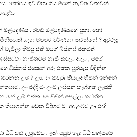
ුවාය. කෝපය ඉව වහා ගිය මයන් නැවත වතාවක්
 කළේය .
් මල්දෙණිය . රිචඩ් මල්දෙණියගේ පුතා. තෝ
නිහෙක් ගැන ඔච්චර වර්ණනා කරන්නේ ? අවුරුදු
 වැටිලා හිටපු එකී මගේ බිස්නස් එකටත්
ස්සරහා නැත්තටම නැති කරලා දාලා , මගේ
ගෙ බිස්නස් එකෙන් අරූ එක්ක සුරසැප විඳින්න
 කරන්න උඹ ? උඹ මං කවුරු කියලද හිතන් ඉන්නේ
්තයාට. ඌ එද්දි මං ඌට ලස්සන තෑග්ගක් ලෑස්ති
 උනානේ උඹ එක්ක පොඩ්ඩක් සෙල්ලං කරන්න.
ක තියාගන්න වෙන විදිහට මං අද උඹව ඌ එද්දි
ා විසි කර දැමුවේය . ඉන් පසුව හැඳ සිටි කලිසමේ