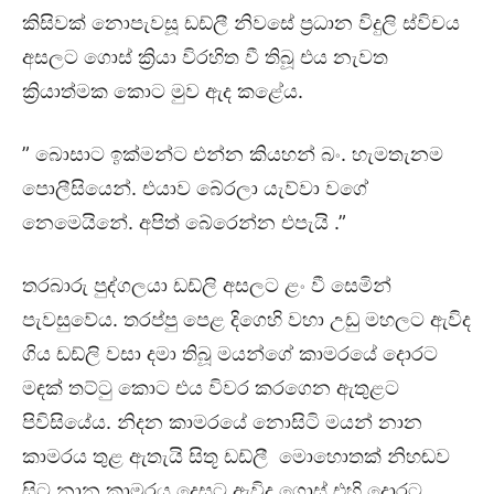
කිසිවක් නොපැවසූ ඩඩ්ලී නිවසේ ප්‍රධාන විදුලි ස්විචය
අසලට ගොස් ක්‍රියා විරහිත වී තිබූ එය නැවත
ක්‍රියාත්මක කොට මුව ඇද කළේය.
” බොසාට ඉක්මන්ට එන්න කියහන් බං. හැමතැනම
පොලීසියෙන්. එයාව බේරලා යැව්වා වගේ
නෙමෙයිනේ. අපිත් බේරෙන්න එපැයි .”
තරබාරු පුද්ගලයා ඩඩ්ලි අසලට ළං වී සෙමින්
පැවසුවේය. තරප්පු පෙළ දිගෙහි වහා උඩු මහලට ඇවිද
ගිය ඩඩ්ලි වසා දමා තිබූ මයන්ගේ කාමරයේ දොරට
මඳක් තට්ටු කොට එය විවර කරගෙන ඇතුළට
පිවිසියේය. නිදන කාමරයේ නොසිටි මයන් නාන
කාමරය තුළ ඇතැයි සිතූ ඩඩ්ලී මොහොතක් නිහඬව
සිට නාන කාමරය දෙසට ඇවිද ගොස් එහි දොරට