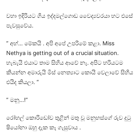
වහා ඉදිරියට ගිය ඉද්දමල්ගොඩ වෛද්‍යවරයා හට එසේ
පැවසුවේය.
” අහ්… මේකයි . අපි අපේ උපරිමේ කළා. Miss
Nethya is getting out of a crucial situation.
හැබැයි එයාට තාම සිහිය ආවේ නෑ. අපිට හරියටම
කියන්න අමාරුයි මිස් නෙත්‍යාට කොයි වෙලාවේ සිහිය
එයිද කියලා. “
” මනූ…!”
රෝහල් කොරිඩෝව තුළින් මතු වූ මනුහස්ගේ රුව දුටු
ෂියෝනා ඔහු දැක කෑ ගැසුවාය .