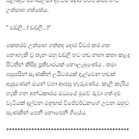
පිළිබඳව නොසලකා දිගටම දොර විවර කරන්නට
උත්සාහ ගත්තේය.
” ඩඩ්ලී…! ඩඩ්ලී…!”
කෙතරම් උත්සාහ ගත්තද දොර විවර කර ගත
නොහැකි වූ තැන ඔහු ඩඩ්ලි හට හඬ නඟා කතා කළද
පිටතින් කිසිදු ප්‍රතිචාරයක් නොලැබුණේය . තමා
පසුපසින් සැණකින් ලයිටරයක් දැල්වෙන හඬක්
ඇසුණෙන් මයන් වහා ආපසු හැරුණේය. කෑලි කැපිය
හැකි ගන අන්ධකාරය මධ්‍යයේ මුවේ රුවා ගත් දුම්
වැටියක් දල්වන මනුහස් විජේවර්ධනගේ උවන ඔහුට
සැණකින් පෙනී නොපෙනී ගියේය.
********************************************