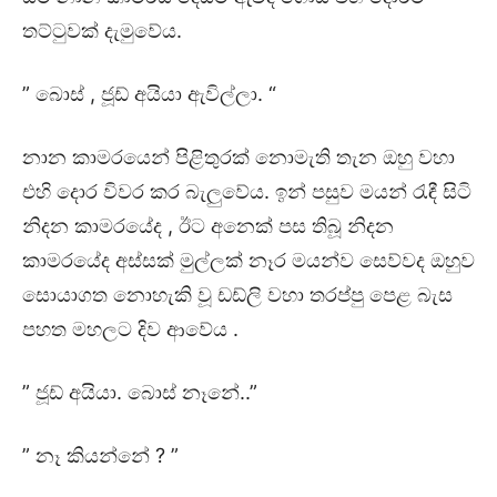
තට්ටුවක් දැමුවේය.
” බොස් , ජූඩ් අයියා ඇවිල්ලා. “
නාන කාමරයෙන් පිළිතුරක් නොමැති තැන ඔහු වහා
එහි දොර විවර කර බැලුවේය. ඉන් පසුව මයන් රැඳී සිටි
නිදන කාමරයේද , ඊට අනෙක් පස තිබූ නිදන
කාමරයේද අස්සක් මුල්ලක් නෑර මයන්ව සෙව්වද ඔහුව
සොයාගත නොහැකි වූ ඩඩ්ලි වහා තරප්පු පෙළ බැස
පහත මහලට දිව ආවේය .
” ජූඩ් අයියා. බොස් නෑනේ..”
” නෑ කියන්නේ ? ”