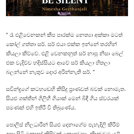
” රෑ එළිවෙනකන් කීප පාරක්ම නෙත්‍යා අක්කා මටත්
කෝල් ගත්තා සර්. සර් එයා එක්ක ඉන්නේ තරහින්
කියලා කිව්වේ. එළි වෙනකනුත් සර් නාපු නිසා බෙල්
එක වැදිච්ච හදිස්සියට ආවේ සර් කියලා හිතලා
බලන්නේ නැතුව දොර අරින්නැති සර්. “
සචින්ද්‍රගේ කටහඬෙහි කිසිදු ප්‍රාණවත් බවක් නොමැත.
සියළු ශක්තීන් ගිලිහී ගියාක් මෙන් බිඳී ගිය ස්වරයක්
පමණක් එහි ඉතිරී වී තිබුණේය.
පොලිස් නිලධාරීන් සියළු දෙනාගේම පැහැදිලි කිරීම්
අසා සිටි මනුහස් කිසිවක් නොපවසා නිහඬවම යළි