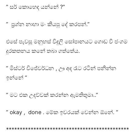
” සර් කොහෙද යන්නේ ?”
” ප්‍රශ්න නාහා මං කියපු දේ කරපන්.”
එසේ පැවසූ මනුහස් විදුලි සෝපානයට ගොඩ වී ජංගම
දුරකතනය කනේ තබා ගත්තේය.
” මිස්ටර් විජේවර්ධන , ඌ අද රෑට රටින් පනින්න
ඉන්නේ “
” මට එක උදව්වක් කරන්න ඇමතිතුමා..”
” okay , done . මේක ඉවරයක් වෙන්න ඕනේ. “
*********************************************