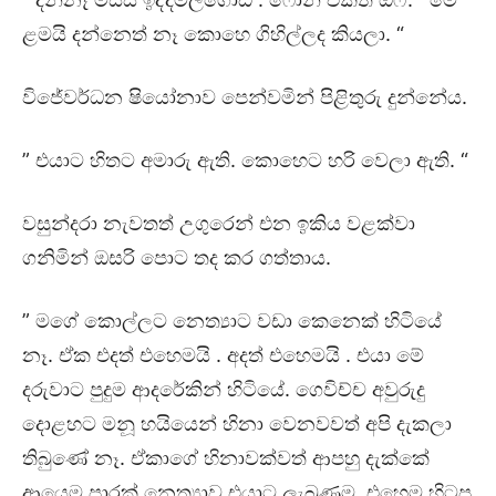
ළමයි දන්නෙත් නෑ කොහෙ ගිහිල්ලද කියලා. “
විජේවර්ධන ෂියෝනාව පෙන්වමින් පිළිතුරු දුන්නේය.
” එයාට හිතට අමාරු ඇති. කොහෙට හරි වෙලා ඇති. “
වසුන්දරා නැවතත් උගුරෙන් එන ඉකිය වළක්වා
ගනිමින් ඔසරි පොට තද කර ගත්තාය.
” මගේ කොල්ලට නෙත්‍යාට වඩා කෙනෙක් හිටියේ
නෑ. ඒක එදත් එහෙමයි . අදත් එහෙමයි . එයා මේ
දරුවාට පුදුම ආදරේකින් හිටියේ. ගෙවිච්ච අවුරුදු
දොළහට මනූ හයියෙන් හිනා වෙනවවත් අපි දැකලා
තිබුණේ නෑ. ඒකාගේ හිනාවක්වත් ආපහු දැක්කේ
ආයෙම පාරක් නෙත්‍යාව එයාට ලැබුණම. එහෙම හිටපු