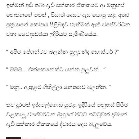
ඉක්මන් අඩි තබා දැඩි සත්කාර ඒකකයට ආ මනුහස්
නෙත්‍යාගේ මවත් , පියාත් දෙසට දෑස යොමු කළ අතර
පුත්‍රයාගේ කෝපය පිළිබඳව හැඟීමක් ඇති විජේවර්ධන
වහා වෛද්‍යවරයා ඉදිරියට පැමිණියේය.
” අපිට පේශන්ට්ව බලන්න පුලුවන්ද ඩොක්ටර් ?”
” ම්ම්ම්… එක්කෙනෙක්ට යන්න පුලුවන් . “
” මනූ.. ඇතුළට ගිහිල්ලා නෙත්‍යාව බලන්න. “
තව දුරටත් ඉද්දමල්ගොඩ යුවළ ඉදිරියේ මනුහස් සිටීම
වළකාලූ විජේවර්ධන ඔහුගේ පිටට තට්ටුවක් දමමින්
දැඩි සත්කාර ඒකකයේ ද්වාරය දෙස බැලුවේය.