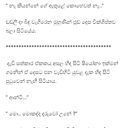
” නෑ කියන්නේ ගේ ඇතුළේ කොහෙවත් නෑ..”
ඩඩ්ලී දා බිඳු වැගිරෙන මුහුණින් ජූඩ් දෙස වික්ශිප්තව
බලා සිටියේය.
*****************************************
දැඩි සත්කාර ඒකකය අසල හිඳ සිටි ෂියෝනා ඉක්මන්
ගමනින් ඒ දෙසට එන වැඩිහිටි යුවළ දැක හිඳ සිටි
පුටුවෙන් නැඟී සිටියාය.
” ආන්ටී…”
” මො.. මොකද්ද දරුවෝ උනේ ?”