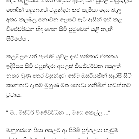
දෙස බැලුවාය. තමන් දෙසට ඇවිද එන යුවළ කවුරුදැයි
හොඳින් හඳුනාගත් වසුන්දරා තම සැමියා දෙස බැලූ
අතර කලබල නොවන ලෙසට ඈට දෑසින් ඉඟි කළ
විජේවර්ධන හිඳ ගෙන සිටි පුටුවෙන් යළි නැඟී
සිටියේය .
කලබලයෙන් පැමිණි යුවළ දැඩි සත්කාර ඒකකය
ඉදිරිපස සිටි වසුන්දරා අසලත් විජේවර්ධන අසලත්
නතර වුණු අතර වසුන්දරා සේම ඔසරියකින් සැරසී සිටි
කාන්තාව දෑතම මුහුණ මත හොවා ගනිමින් හඬන්නට
වූවාය.
” මි.. මිස්ටර් විජේවර්ධන .., මගෙ කෙල්ල …”
මනුහස්ගේ පියා අසලට ආ පිරිමි පුද්ගලයා හැඬුම්