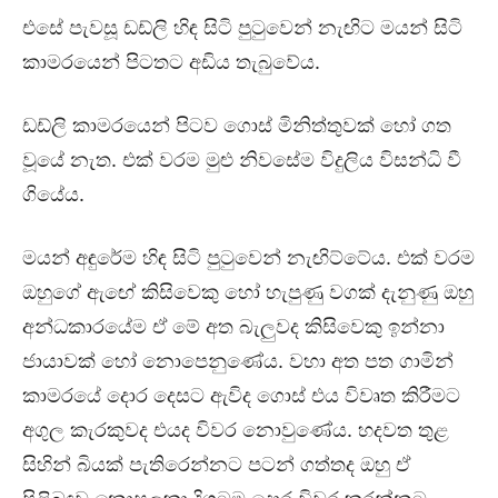
එසේ පැවසූ ඩඩ්ලි හිඳ සිටි පුටුවෙන් නැඟිට මයන් සිටි
කාමරයෙන් පිටතට අඩිය තැබුවේය.
ඩඩ්ලි කාමරයෙන් පිටව ගොස් මිනිත්තුවක් හෝ ගත
වූයේ නැත. එක් වරම මුළු නිවසේම විදුලිය විසන්ධි වී
ගියේය.
මයන් අඳුරේම හිඳ සිටි පුටුවෙන් නැඟිට්ටේය. එක් වරම
ඔහුගේ ඇඟේ කිසිවෙකු හෝ හැපුණු වගක් දැනුණු ඔහු
අන්ධකාරයේම ඒ මේ අත බැලුවද කිසිවෙකු ඉන්නා
ජායාවක් හෝ නොපෙනුණේය. වහා අත පත ගාමින්
කාමරයේ දොර දෙසට ඇවිද ගොස් එය විවෘත කිරීමට
අගුල කැරකුවද එයද විවර නොවුණේය. හදවත තුළ
සිහින් බියක් පැතිරෙන්නට පටන් ගත්තද ඔහු ඒ