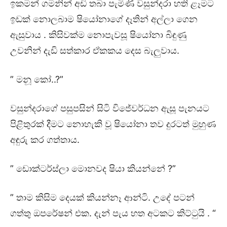
ඉකමන් ගමනින් අඩි තබා පැමිණි වසුන්දරා හති ළෑමට
ඉඩක් නොලබාම ෂියෝනාගේ දෑතින් අල්ලා ගෙන
ඇසුවාය . කිසිවක්ම නොපැවසූ ෂියෝනා බිඳුණු
උවනින් දැඩි සත්කාර ඒකකය දෙස බැලුවාය.
” මනූ කෝ..?”
වසුන්දරාගේ පසුපසින් සිටි විජේවර්ධන ඇසූ පැනයට
පිළිතුරක් දීමට නොහැකි වූ ෂියෝනා තව දුරටත් මුහුණ
අඳුරු කර ගත්තාය.
” ඩොක්ටර්ස්ලා මොනවද ෂියා කියන්නේ ?”
” තාම කිසිම දෙයක් කියන්නෑ ආන්ටි. උදේ පටන්
ගත්තු ඔපරේෂන් එක. දැන් පැය හත අටකට කිට්ටුයි . “