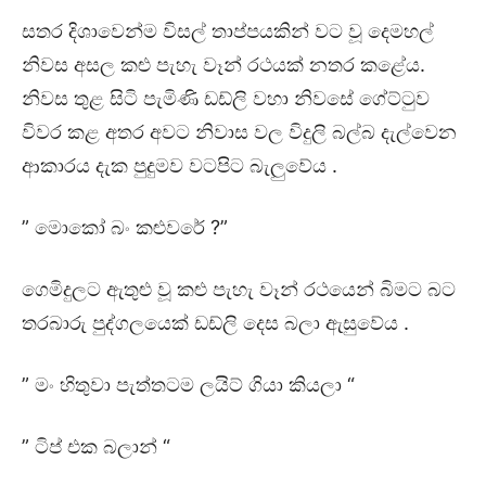
සතර දිශාවෙන්ම විසල් තාප්පයකින් වට වූ දෙමහල්
නිවස අසල කළු පැහැ වෑන් රථයක් නතර කළේය.
නිවස තුළ සිටි පැමිණි ඩඩ්ලි වහා නිවසේ ගේට්ටුව
විවර කළ අතර අවට නිවාස වල විදුලි බල්බ දැල්වෙන
ආකාරය දැක පුදුමව වටපිට බැලුවේය .
” මොකෝ බං කළුවරේ ?”
ගෙමිදුලට ඇතුළු වූ කළු පැහැ වෑන් රථයෙන් බිමට බට
තරබාරු පුද්ගලයෙක් ඩඩ්ලි දෙස බලා ඇසුවේය .
” මං හිතුවා පැත්තටම ලයිට් ගියා කියලා “
” ටිප් එක බලාන් “