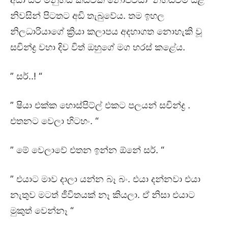
නිවසින් පිටතට අඩි තැබුවේය. තම ඉහල
නිලධාරියාගේ ක්‍රියා කලාපය අදහාගත නොහැකි වූ
සචින්ද්‍ර වහා දිව විත් ඔහුගේ මග හරස් කළේය.
” සර්..! “
” ෂියා එක්ක හොස්පිට්ල් එකට පලයන් සචින්ද්‍ර .
එතනට වෙලා හිටහං. “
” මේ වෙලාවේ එතන ඉන්න ඕනේ සර්. “
” එයාට මාව දාලා යන්න බෑ බං. එයා දන්නවා එයා
නැතුව මටත් ජීවිතයක් නෑ කියලා. ඒ නිසා එයාට
මුකුත් වෙන්නෑ “