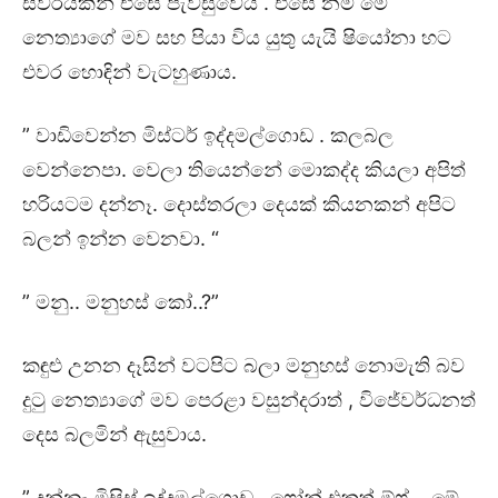
ස්වරයකින් එසේ පැවසුවේය . එසේ නම් මේ
නෙත්‍යාගේ මව සහ පියා විය යුතු යැයි ෂියෝනා හට
එවර හොඳින් වැටහුණාය.
” වාඩිවෙන්න මිස්ටර් ඉද්දමල්ගොඩ . කලබල
වෙන්නෙපා. වෙලා තියෙන්නේ මොකද්ද කියලා අපිත්
හරියටම දන්නෑ. දොස්තරලා දෙයක් කියනකන් අපිට
බලන් ඉන්න වෙනවා. “
” මනු.. මනුහස් කෝ..?”
කඳුළු උනන දෑසින් වටපිට බලා මනුහස් නොමැති බව
දුටු නෙත්‍යාගේ මව පෙරළා වසුන්දරාත් , විජේවර්ධනත්
දෙස බලමින් ඇසුවාය.
” දන්නෑ මිසිස් ඉද්දමල්ගොඩ . ෆෝන් එකත් ඕෆ්. මේ