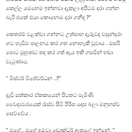
කෙල්ල මෙහෙම ඉන්නවා දැකලා අපිටම දරා ගන්න
බැරි එකේ එයා කොහොම දරා ගනීද ?”
කෙතරම් වළක්වා ගන්නට උත්සාහ දැරුවද වසුන්දරා
හට හැඬීම පාලනය කර ගත නොහැකි වූවාය . ඔසරි
පොට මුහුණට තද කර ගත් ඇය ඉකි ගසමින් හඬා
වැටුණාය.
” මිස්ටර් විජේවර්ධන ..?”
දැඩි සත්කාර ඒකකයෙන් පිටතට පැමිණි
වෛද්‍යවරයෙක් රැස්ව සිටි පිරිස දෙස බලා මනුහස්ව
සෙව්වේය .
” මගේ.. මගේ දරුවා ඩොක්ටර් ඇතුළේ ඉන්නේ. “