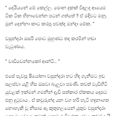
” දෙයියනේ මේ කෙල්ල. මොන දුකක් විඳලද ආයෙම
ටික ටික හිනාවෙන්න පටන් ගත්තේ ? ඒ මදිවට මනූ.
මුන් දෙන්නා කාට කරපු පවක්ද මන්දා මේක. ”
වසුන්දරා ඔසරි පොට මුහුණට තද කරමින් හඬා
වැටුණාය.
” වාඩිවෙන්නකෝ ආන්ටි.. “
එසේ පැවසූ ෂියෝනා වසුන්දරා හට හිඳ ගැනීමට ඉඩ
සලස්වා යළි හිස ඔසවා බැලුවා පමණි. තවත් වැඩිහිටි
යුවළක් ඉක්මන් ගමනින් දැඩි සත්කාර ඒකකය දෙසට
එනු දුටුවාය . ඒ කවුරුන්ද යන වග හරි හැටි හඳුනාගත
නොහැකි වූ නිසාම ඈ කුතුහලයෙන් යුතුව වසුන්දරා