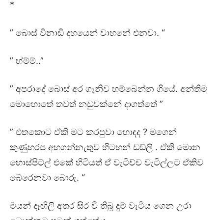
*
” බොස් විනාඩි දහයෙන් වාහනේ එනවා. “
” හ්ම්ම්..”
” අපරාදේ බොස් අර ගෑනිව හම්බෙන්න ගියේ. අන්තිම
මොහොතේ තවත් නඩුවක්නේ දාගත්තේ ”
” එතකොට ඒකි මට කරපුවා හොඳද ? මගෙන්
කුණුහරප අහගන්නැතුව හිටහන් ඩඩ්ලි . ඒකි මොන
හොස්පිට්ල් එකේ හිටියත් ඒ වැටිච්ච වැටිල්ලට ඒකිව
බේරෙනවා බොරු. “
මයන් දෑඟිලි අතර සිර වී තිබූ දුම් වැටිය ගෙන උරා