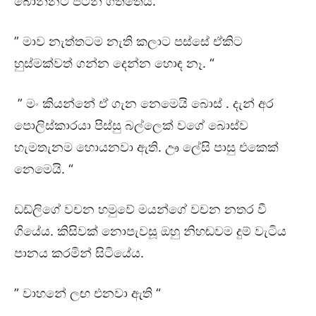
බොන්නට පටන් ගත්තේය.
” මාව නැත්තටම නැති කලාට පස්සේ ඒකිට
හුස්මක්වත් ගන්න දෙන්න හොඳ නෑ. “
” මං කියන්නේ ඒ ගැන නෙමෙයි බොස් . දැන් අර
පොලිස්කාරයා පිස්සු බල්ලෙක් වගේ බොස්ව
හැමතැනම හොයනවා ඇති. ඌ ලේසි පාසු එකෙක්
නෙමෙයි. “
ඩඩ්ලිගේ වචන හමුවේ මයන්ගේ වචන නතර වී
ගියේය. කිසිවක් නොපැවසූ ඔහු නිහඬවම දුම් වැටිය
පානය කරමින් සිටියේය.
” වාහනේ ලඟ එනවා ඇති “