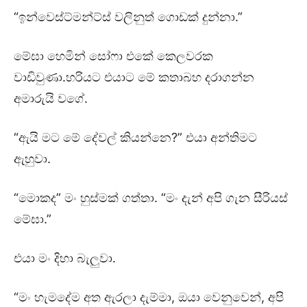
“ඉන්වෙස්ට්මන්ට්ස් වලිනුත් ගොඩක් දුන්නා.”
මේඝා හෙමින් සෝෆා එකේ කෙලවරක
වාඩිවුණා.හරියට එයාට මේ කතාබහ දරාගන්න
අමාරුයි වගේ.
“ඇයි මට මේ දේවල් කියන්නෙ?” එයා අන්තිමට
ඇහුවා.
“මොකද” මං හුස්මක් ගත්තා. “මං දැන් අපි ගැන සීරියස්
මේඝා.”
එයා මං දිහා බැලුවා.
“මං හැමදේම අත ඇරලා දැම්මා, ඔයා වෙනුවෙන්, අපි