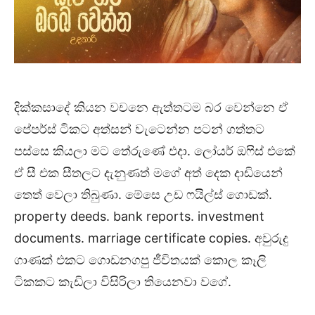
දික්කසාදේ කියන වචනෙ ඇත්තටම බර වෙන්නෙ ඒ
පේපර්ස් ටිකට අත්සන් වැටෙන්න පටන් ගත්තට
පස්සෙ කියලා මට තේරුණේ එදා. ලෝයර් ඔෆිස් එකේ
ඒ සී එක සීතලට දැනුණත් මගේ අත් දෙක දාඩියෙන්
තෙත් වෙලා තිබුණා. මේසෙ උඩ ෆයිල්ස් ගොඩක්.
property deeds. bank reports. investment
documents. marriage certificate copies. අවුරුදු
ගාණක් එකට ගොඩනගපු ජීවිතයක් කොල කෑලි
ටිකකට කැඩිලා විසිරිලා තියෙනවා වගේ.