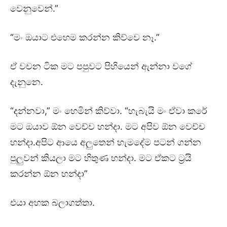
වෙනුවෙන්.”
“මං ඔයාට එහෙම කරන්න කිව්වෙ නෑ.”
ඒ වචන ටික මට පපුවට පිහියෙන් ඇන්නා වගේ
දැනුනෙ.
“දන්නවා,” මං හෙමින් කිව්වා. “හැබැයි මං ඒවා කරේ
මට ඔයාව ඕන වෙච්ච හන්දා. මට අපිව ඕන වෙච්ච
හන්දා.අපිට ආයෙ අලුතෙන් හැමදේම පටන් ගන්න
පුලුවන් කියලා මට හිතුණ හන්දා. මට ඒකට ට්‍රයි
කරන්න ඕන හන්දා”
එයා අහක බලාගත්තා.