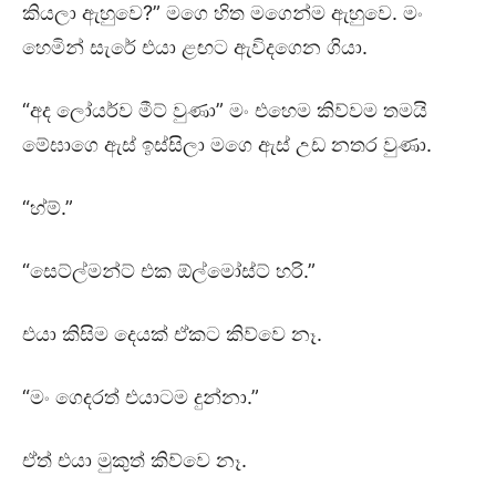
කියලා ඇහුවෙ?” මගෙ හිත මගෙන්ම ඇහුවෙ. මං
හෙමින් සැරේ එයා ළඟට ඇවිදගෙන ගියා.
“අද ලෝයර්ව මීට් වුණා” මං එහෙම කිව්වම තමයි
මේඝාගෙ ඇස් ඉස්සිලා මගෙ ඇස් උඩ නතර වුණා.
“හ්ම්.”
“සෙට්ල්මන්ට් එක ඕල්මෝස්ට් හරි.”
එයා කිසිම දෙයක් ඒකට කිව්වෙ නෑ.
“මං ගෙදරත් එයාටම දුන්නා.”
ඒත් එයා මුකුත් කිව්වෙ නෑ.