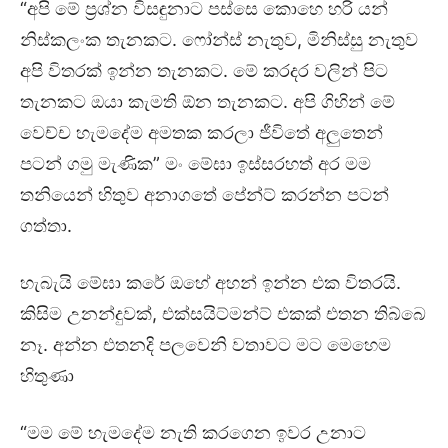
“අපි මේ ප්‍රශ්න විසඳුනාට පස්සෙ කොහෙ හරි යන්
නිස්කලංක තැනකට. ෆෝන්ස් නැතුව, මිනිස්සු නැතුව
අපි විතරක් ඉන්න තැනකට. මේ කරදර වලින් පිට
තැනකට ඔයා කැමති ඕන තැනකට. අපි ගිහින් මේ
වෙච්ච හැමදේම අමතක කරලා ජීවිතේ අලුතෙන්
පටන් ගමු මැණික” මං මේඝා ඉස්සරහත් අර මම
තනියෙන් හිතුව අනාගතේ පේන්ට් කරන්න පටන්
ගත්තා.
හැබැයි මේඝා කරේ ඔහේ අහන් ඉන්න එක විතරයි.
කිසිම උනන්දුවක්, එක්සයිට්මන්ට් එකක් එතන තිබ්බෙ
නෑ. අන්න එතනදි පලවෙනි වතාවට මට මෙහෙම
හිතුණා
“මම මේ හැමදේම නැති කරගෙන ඉවර උනාට