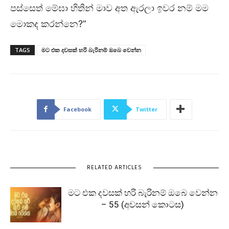
පස්සෙත් මේඝා හිතින් මාව අත ඇරලා ඉවර නම් මම
මොකද කරන්නෙ?”
TAGS
මට එක දවසක් හරි බැරිනම් ඔබෙ වෙන්න
Facebook
Twitter
RELATED ARTICLES
මට එක දවසක් හරි බැරිනම් ඔබෙ වෙන්න
– 55 (අවසන් කොටස)