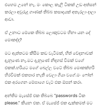
එහෙම උනේ නෑ. මං කොල කෑලි ටිකක් උඩ අත්සන්
කරලා අවුරුදු ගාණක් තිබ්බ කසාදයක් අතෑරලා දාලා
ආවා.
ඒ උනාට මේකෙ තිබ්බ ලොකුවටම හිනා යන දේ
මොකද්ද?
මට ඇත්තටම කිසිම කඩ වැටීමක්, හිත් වේදනාවක්
දැනුණෙ නෑ.මට දැනුණේ නිදහස් වීමක් වගේ
එකක්.හරියට මගේ බෙල්ල වටේ තිබ්බ මොකක්හරි
හිරවීමක් එකපාර නැති වෙලා ගියා වගේ.මං ෆෝන්
එක අරගෙන මේඝාගෙ චැට් එක ඕපන් කරා.
අන්තිම මැසේජ් එක තිබ්බෙ “passwords ටික
please.” කියන එක. ඒ මැසේජ් එක දැක්කමත් මට