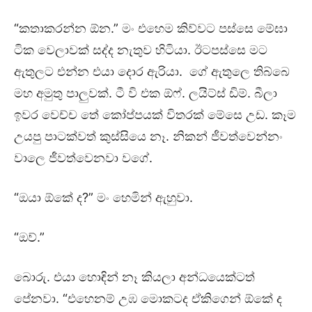
“කතාකරන්න ඕන.” මං එහෙම කිව්වට පස්සෙ මේඝා
ටික වෙලාවක් සද්ද නැතුව හිටියා. ඊටපස්සෙ මට
ඇතුලට එන්න එයා දොර ඇරියා. ගේ ඇතුලෙ තිබ්බෙ
මහ අමුතු පාලුවක්. ටී වි එක ඕෆ්. ලයිට්ස් ඩිම්. බීලා
ඉවර වෙච්ච තේ කෝප්පයක් විතරක් මේසෙ උඩ. කෑම
උයපු පාටක්වත් කුස්සියෙ නෑ. නිකන් ජීවත්වෙන්නං
වාලෙ ජීවත්වෙනවා වගේ.
“ඔයා ඕකේ ද?” මං හෙමින් ඇහුවා.
“ඔව්.”
බොරු. එයා හොඳින් නෑ කියලා අන්ධයෙක්ටත්
පේනවා. “එහෙනම් උඹ මොකටද ඒකිගෙන් ඕකේ ද