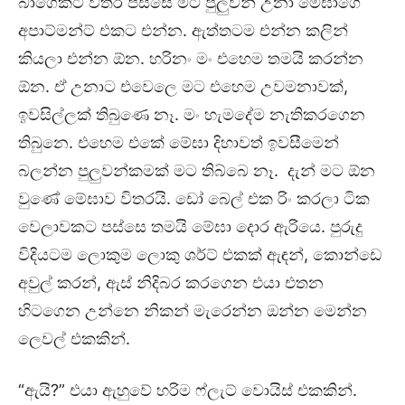
බාගෙකට විතර පස්සෙ මට පුලුවන් උනා මේඝාගෙ
අපාට්මන්ට් එකට එන්න. ඇත්තටම එන්න කලින්
කියලා එන්න ඕන. හරිනං මං එහෙම තමයි කරන්න
ඕන. ඒ උනාට එවෙලෙ මට එහෙම උවමනාවක්,
ඉවසිල්ලක් තිබුණෙ නෑ. මං හැමදේම නැතිකරගෙන
තිබුනෙ. එහෙම එකේ මේඝා දිහාවත් ඉවසීමෙන්
බලන්න පුලුවන්කමක් මට තිබ්බෙ නෑ. දැන් මට ඕන
වුණේ මේඝාව විතරයි. ඩෝ බෙල් එක රිං කරලා ටික
වෙලාවකට පස්සෙ තමයි මේඝා දොර ඇරියෙ. පුරුදු
විදියටම ලොකුම ලොකු ශර්ට් එකක් ඇඳන්, කොන්ඩෙ
අවුල් කරන්, ඇස් නිදිබර කරගෙන එයා එතන
හිටගෙන උන්නෙ නිකන් මැරෙන්න ඔන්න මෙන්න
ලෙවල් එකකින්.
“ඇයි?” එයා ඇහුවේ හරිම ෆ්ලැට් වොයිස් එකකින්.