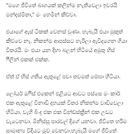
“මගෙ ජීවිතේ බාගයක් කලින්ම නැතිවෙලා ඉවරයි
මන්දස්මිතා,” මං හෙමින් කිව්වා.
එයාගේ ඇස් ටිකක් වෙනස් වුණා. හැබැයි එයා මුකුත්
කිව්වෙ නෑ. නිකන්ම ආපස්සට හැරිලා ඇවිදගෙන ගියා
විතරයි. මං එයා යන දිහා බලන් හිටියේ අමුතු හිස්
ෆීලින් එකක් එක්ක.
ඒත් ඒ හිස් ගතිය ඇතුළේ පවා තවමත් මේඝා හිටියා.
ලෝයර් ඔෆිස් එකෙන් එළියට ආවට පස්සෙ මං කාර්
එක ඇතුළේ විනාඩි දහයක් විතර නිකන්ම වාඩිවෙලා
හිටියා. වැහි බිංදු එක එක වින්ඩ්ස්ක්‍රීන් එක උඩට
වැටෙනවා. මිනිස්සු පාරවල් දිගේ යනවා. ජිවීතෙ හරිම
සාමාන්‍ය විදියට මූව් වෙනවා.හැබැයි මගේ ජීවිතේ