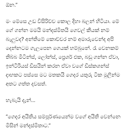
ඕන.”
මං මේසෙ උඩ විසිරිච්ච කොල දිහා බලන් හිටියා. මේ
ගේ ගන්න මමයි මන්දස්මිතයි ගෙවල් කීයක් නම්
බැලුවද? අන්තිමේ කොච්චර නම් අමාරුවෙන්ද අපි
දෙන්නටම ගැලපෙන ගෙයක් හම්බුනේ. රෑ වෙනකම්
තිබ්බ මීටින්ස්, ලෝන්ස්, ප්‍රෙශර් එක, බඩු ගන්න ඒවා,
ඉන්ටීරියස් ඩිසයින් කරන ඒවා වගේ ඩිස්කශන්ස්
දාහකට පස්සෙ මට මතකයි ගෙදර යතුරු ටික මුලින්ම
අතට ගත්ත දවසත්.
හැබැයි දැන්…
“ගෙදර අයිතිය සම්පූර්ණයෙන්ම වගේ අයිති වෙන්නෙ
මිසින් මන්දස්මිතාට.”