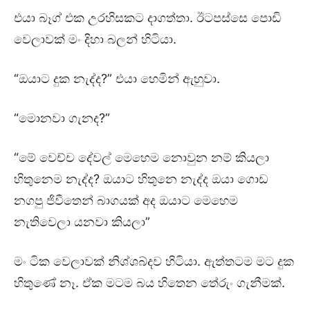
එයා බෑග් එක උරහිසකට දාගත්තා. ඊටපස්සෙ පොඩි
වෙලාවක් මං දිහා බලන් හිටියා.
“ඔයාට දුක නැද්ද?” එයා හෙමින් ඇහුවා.
“මොනවා ගැනද?”
“මේ වෙච්ච දේවල් මෙහෙම නොවුන නම් කියලා
හිතුනෙම නැද්ද? ඔයාට හිතුනෙ නැද්ද ඔයා ගොඩ
නගපු ජිවීතෙන් බාගයක් අද ඔයාට මෙහෙම
නැතිවෙලා යනවා කියලා”
මං ටික වෙලාවක් නිශ්ශබ්දව හිටියා. ඇත්තටම මට දුක
හිතුණේ නෑ. ඒක මටම බය හිතෙන තේරුං ගැනීමක්.