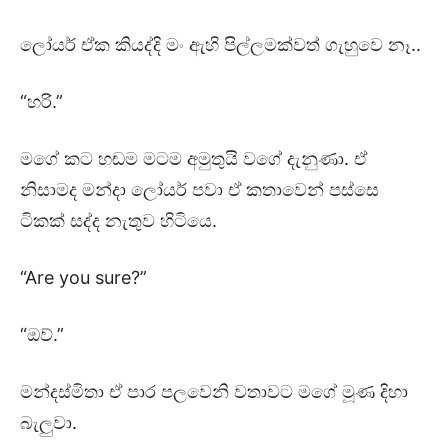
ලෝයර් ඒක කියද්දි මං ඇහි පිල්ලමක්වත් ගැහුවෙ නෑ..
“හරි.”
මගේ කට හඬම මටම අමුතුයි වගේ දැනුණා. ඒ
නිසාමද මන්දා ලෝයර් පවා ඒ කතාවෙන් පස්සෙ
ටිකක් සද්ද නැතුව හිටියෙ.
“Are you sure?”
“ඔව්.”
මන්දස්මිතා ඒ පාර පලවෙනි වතාවට මගේ මූණ දිහා
බැලුවා.