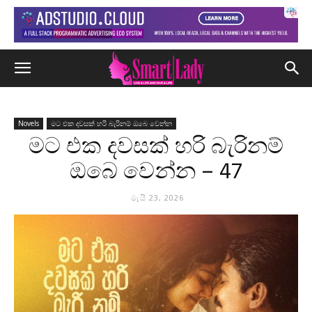
Novels
මට එක දවසක් හරි බැරිනම් ඔබෙ වෙන්න
මට එක දවසක් හරි බැරිනම්
ඔබෙ වෙන්න – 47
මැයි 23, 2026