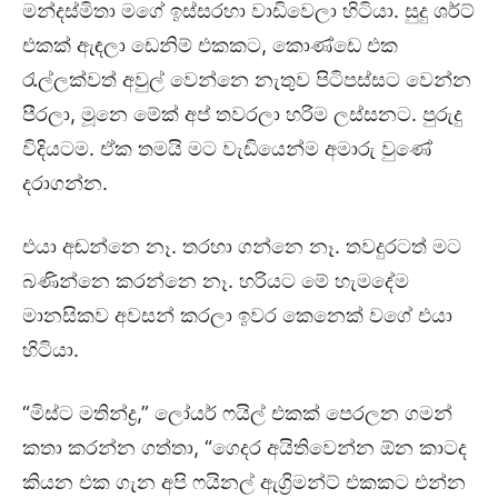
මන්දස්මිතා මගේ ඉස්සරහා වාඩිවෙලා හිටියා. සුදු ශර්ට්
එකක් ඇඳලා ඩෙනිම් එකකට, කොණ්ඩෙ එක
රැල්ලක්වත් අවුල් වෙන්නෙ නැතුව පිටිපස්සට වෙන්න
පීරලා, මූනෙ මේක් අප් තවරලා හරිම ලස්සනට. පුරුදු
විදියටම. ඒක තමයි මට වැඩියෙන්ම අමාරු වුණේ
දරාගන්න.
එයා අඬන්නෙ නෑ. තරහා ගන්නෙ නෑ. තවදුරටත් මට
බණින්නෙ කරන්නෙ නෑ. හරියට මේ හැමදේම
මානසිකව අවසන් කරලා ඉවර කෙනෙක් වගේ එයා
හිටියා.
“මිස්ට මතින්ද්‍ර,” ලෝයර් ෆයිල් එකක් පෙරලන ගමන්
කතා කරන්න ගත්තා, “ගෙදර අයිතිවෙන්න ඕන කාටද
කියන එක ගැන අපි ෆයිනල් ඇග්‍රිමන්ට් එකකට එන්න