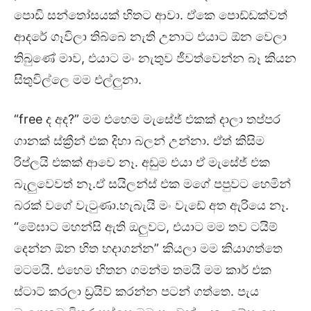
පොඩි සන්තෝසයක් හිතට ආවා. ඒකෙ පොඩ්ඩක්වත්
ආදරේ ගෑවිලා තිබ්බෙ නැති උනාට එයාට ඕන වෙලා
තිබුණේ මාව, එයාට මං නැතුව ජීවත්වෙන්න බෑ කියන
සිතුවිල්ලෙ මම එල්ලුනා.
“free ද අද?” මම එහෙම මැසේජ් එකක් දාලා තප්පර
ගානක් ස්ක්‍රීන් එක දිහා බලන් උන්නා. ඒත් කිසිම
රිප්ලයි එකක් ආවෙ නෑ. අඩුම එයා ඒ මැසේජ් එක
බැලුවෙවත් නෑ.ඒ සයිලන්ස් එක මගේ පපුවට හෙමින්
බරක් වගේ වැටුණා.හැබැයි මං වැඩේ අත ඇරියෙ නෑ.
“මේඝාට මහන්සි ඇති ඔලුවට, එයාට මම තව ටයිම්
දෙන්න ඕන හිත හදාගන්න” කියලා මම කියාගත්තෙ
මටමයි. එහෙම හිතන ගමන්ම තමයි මම කාර් එක
ස්ටාට් කරලා ඩ්‍රයිව් කරන්න පටන් ගත්තෙ. පැය