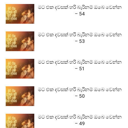
මට එක දවසක් හරි බැරිනම් ඔබෙ වෙන්න
– 54
මට එක දවසක් හරි බැරිනම් ඔබෙ වෙන්න
– 53
මට එක දවසක් හරි බැරිනම් ඔබෙ වෙන්න
– 51
මට එක දවසක් හරි බැරිනම් ඔබෙ වෙන්න
– 50
මට එක දවසක් හරි බැරිනම් ඔබෙ වෙන්න
– 49