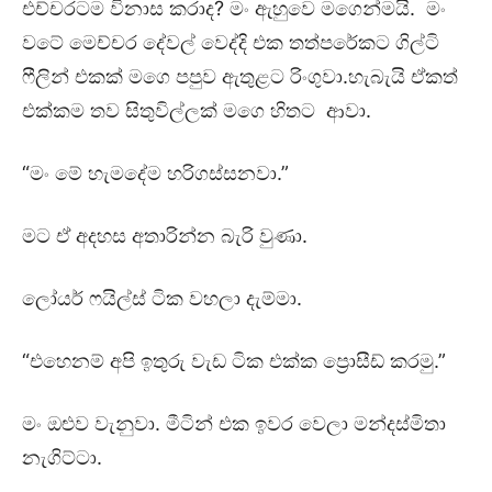
එච්චරටම විනාස කරාද? මං ඇහුවෙ මගෙන්මයි. මං
වටේ මෙච්චර දේවල් වෙද්දි එක තත්පරේකට ගිල්ටි
ෆීලින් එකක් මගෙ පපුව ඇතුළට රිංගුවා.හැබැයි ඒකත්
එක්කම තව සිතුවිල්ලක් මගෙ හිතට ආවා.
“මං මේ හැමදේම හරිගස්සනවා.”
මට ඒ අදහස අතාරින්න බැරි වුණා.
ලෝයර් ෆයිල්ස් ටික වහලා දැම්මා.
“එහෙනම් අපි ඉතුරු වැඩ ටික එක්ක ප්‍රොසීඩ් කරමු.”
මං ඔළුව වැනුවා. මීටින් එක ඉවර වෙලා මන්දස්මිතා
නැගිට්ටා.