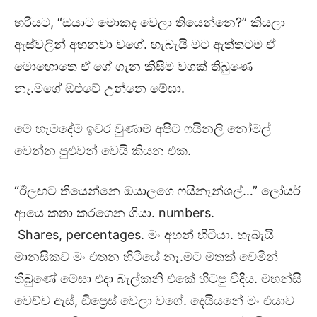
හරියට, “ඔයාට මොකද වෙලා තියෙන්නෙ?” කියලා
ඇස්වලින් අහනවා වගේ. හැබැයි මට ඇත්තටම ඒ
මොහොතෙ ඒ ගේ ගැන කිසිම වගක් තිබුණෙ
නෑ.මගේ ඔළුවේ උන්නෙ මේඝා.
මේ හැමදේම ඉවර වුණාම අපිට ෆයිනලි නෝමල්
වෙන්න පුළුවන් වෙයි කියන එක.
“ඊලඟට තියෙන්නෙ ඔයාලගෙ ෆයිනෑන්ශල්…” ලෝයර්
ආයෙ කතා කරගෙන ගියා. numbers.
Shares, percentages. මං අහන් හිටියා. හැබැයි
මානසිකව මං එතන හිටියේ නෑ.මට මතක් වෙමින්
තිබුණේ මේඝා එදා බැල්කනි එකේ හිටපු විදිය. මහන්සි
වෙච්ච ඇස්, ඩිප්‍රෙස් වෙලා වගේ. දෙයියනේ මං එයාව