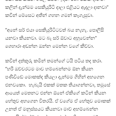
කලින් දැන්මම සෙකියුරිටි දාලා එළියට ඇදලා දානවා”
කවීන් මේසෙට අතින් ගහන ගමන් කෑගැසුවා.
“අනේ සර් එයා සෙකියුරිටිටවත් බය නැහැ. පොලිසි
යනවා කියනවා. මට බෑ සර් ඕවාට අහුවෙන්න”
ශෙහාරා අඬන්න ඔන්න මෙන්න වගේ කිව්වා.
කවීන් දත්කූරු කමින් තමන්ගේ ටයි පටිය තද කරා.
“හරි ඔච්චරටම මාව හම්බෙන්නම ඕන කියන
පණිවිඩේ මොකක්ද කියලා දැන්මම ගිහින් අහගෙන
එනවකො. හැබැයි එකක් මතක තියාගන්නවා, තමුසේ
ආයෙත් මෙතනට එන්න ඕනේ ඒකිගේ කටින් කියන
හේතුව අහගෙන විතරයි. ඒ වගේම ඒ හේතුව මොකක්
උනත් ඒ මනුස්සයට කියනවා මාව් අහම්බෙන්න