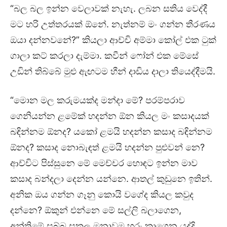
“බල බල ඉන්න වෙලාවක් නැහැ. ලබන සතිය වෙද්දී
මට හරි උත්තරයක් ඕනේ. නැත්නම් මං ගන්න තීරණය
ඔයා දන්නවනේ?” කියලා ආච්චි අම්මා කෝල් එක ටුක්
ගාලා කට් කරලා දැම්මා. කවීන් ෆෝන් එක මේසේ
උඩින් තිබ්බේ මුළු ඇඟටම හීන් දාඩිය දාලා තියෙද්දීමයි.
“මොන මල කරුමයක්ද මන්දා මේ? පරම්පරාව
ගෙනියන්න ළමේක් හදන්න ඕන කියල මං කසාදයක්
බඳින්නම ඕනද? යකෝ ළමයි හදන්න කසාද බඳින්නම
ඕනද? කසාද නොබැඳත් ළමයි හදන්න පුළුවන් නෙ?
ආච්චිට පිස්සුනෙ මේ මෙච්චර හොඳට ඉන්න මාව
කසාද බන්දලා දෙන්න යන්නෙ. ආතල් කුඩුනෙ ඉතින්.
අනික ඔය ගන්න ගෑනු කොයි වගේද කියල කවුද
දන්නෙ? ඕකුන් එන්නෙ මේ සල්ලි බලාගෙන,
අන්තිමේ සබ්බ සකල මනාවම හූරං කාගෙන යද්දි