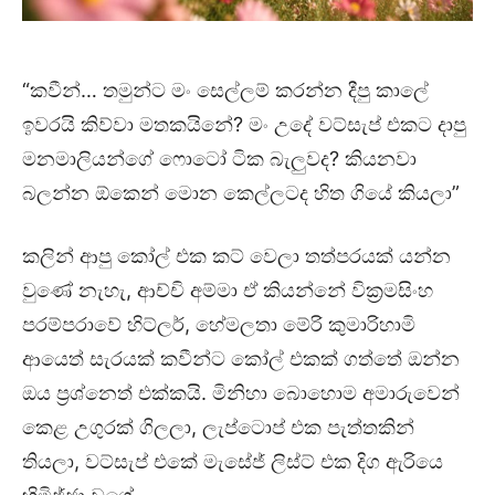
“කවීන්… තමුන්ට මං සෙල්ලම් කරන්න දීපු කාලේ
ඉවරයි කිව්වා මතකයිනේ? මං උදේ වට්සැප් එකට දාපු
මනමාලියන්ගේ ෆොටෝ ටික බැලුවද? කියනවා
බලන්න ඕකෙන් මොන කෙල්ලටද හිත ගියේ කියලා”
කලින් ආපු කෝල් එක කට් වෙලා තත්පරයක් යන්න
වුණේ නැහැ, ආච්චි අම්මා ඒ කියන්නේ වික්‍රමසිංහ
පරම්පරාවේ හිට්ලර්, හේමලතා මේරි කුමාරිහාමි
ආයෙත් සැරයක් කවීන්ට කෝල් එකක් ගත්තේ ඔන්න
ඔය ප්‍රශ්නෙත් එක්කයි. මිනිහා බොහොම අමාරුවෙන්
කෙළ උගුරක් ගිලලා, ලැප්ටොප් එක පැත්තකින්
තියලා, වට්සැප් එකේ මැසේජ් ලිස්ට් එක දිග ඇරියෙ