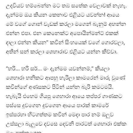
උදවියව හම්බෙන්න මට තඹ සතේක වෙලාවක් නැහැ.
දැන්මම ඔය කියන කෙනාව එළියට යවන්න! ආයෙ
මේ වගේ ගොන් වැඩක් කරලා මගෙන් බැනුම් අහන්න
එන්න එපා. එන කෙනෙක්ට අපොයින්මන්ට් එකක්
දාලා එන්න කියන” කවීන් සිංහයෙක් වගේ ගොරවලා,
අතින් සන් කරලා ශෙහාරාව එළියට යන්න කිව්වා.
“හරි… හරි සර්… මං දැන්මම යවන්නම්,” කියලා
ශෙහාරා හනිකට ආපහු හැරිලා කාමරෙන් මාරු වුණේ
කවීන්ගේ අණසකට පිටින් යන්න බැරි කමටමයි.
හැබැයි එහෙම ගියපු ශෙහාරා ආයෙ තප්පර ගාණකට
පස්සෙ දුවගෙන දුවගෙන ආයෙ පාරක් කාමරේ
ඉස්සරහා හිටගත්තම කවීන් මෙදා පාර නම් ඔලුව
උස්සලා බැලුවෙ දවසෙ දෙවනි පාරටත් ශෙහාරා එක්ක
මල පන්නගෙන.