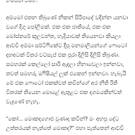
හිමිජ්ජා වගේ.
අම්මෝ එතන තිබුණේ නිකන් සිරීපාදේ වඳින්න යනවා
වගේ දිගු පෝලිමක්. එක එක ජාතියේ, එක එක
මෝස්තරේ කුලවන්ත, හැදියාවක් තියෙනවා කියලා
ආච්චි අම්මා සර්ටිෆිකේට් දීපු මනමාලියන්ගේ ෆොටෝ
දහඅටක් විතර වට්සැප් එක පුරා දිලිසි දිලිසි තිබුණා.
සමහරක් කෙල්ලෝ සාරි ඇඳලා හිනාවෙලා ඉන්නවා,
තවත් සමහරු ඔෆිෂියල් ලුක් එකෙන් ඉන්නවා. හැබැයි
මේ එක ෆොටෝ එකක්වත් කවීන්ගේ අර නීති රීති
විතරක් තියෙන මොළේ ඇතුළට එක දශමයකින්වත්
වැදුණේ නැහැ.
“කෝ… මොකදගොළු වුණාද කවීන්? මං අහපු දේට
උත්තරයක් නැත්තේ මොකද?” එහා පැත්තෙන් ආච්චි