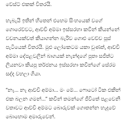
වේස්ට් එකක් විතරයි.
හැබැයි ඉතින් හිතෙන් එහෙම සිංහයෙක් වගේ
ගොරෙව්වට, ආච්චි අම්මා ඉස්සරහා කවීන් කියන්නේ
වචනයක්වත් කියාගන්න බැරිව ගොළු වෙච්ච පූස්
පැටියෙක් විතරයි. මුළු ලෝකෙටම යකා වුණත්, ආච්චි
අම්මා දේපළවලින් බාගයක් නැන්දගේ පුතා සජිත්ට
ලියනවා කියපු තර්ජනය ඉස්සරහා කවීන්ගේ සේරම
සද්ද වහලා ගියා.
“නෑ… නෑ ආච්චි අම්මා… මං මේ… ෆොටෝ ටික එකින්
එක බලන ගමන්…” කවීන් තමන්ගේ ජීවිතේ පළවෙනි
වතාවට ආච්චි අම්මට බොරුවක් ගොතන්න හැදුවේ
බොහොම අමාරුවෙන්.