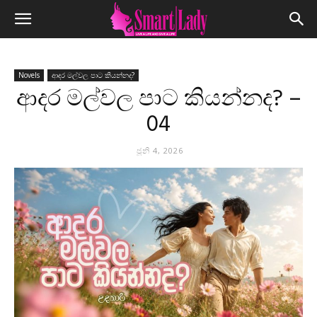
Novels
ආදර මල්වල පාට කියන්නද?
ආදර මල්වල පාට කියන්නද? –
04
ජූනි 4, 2026