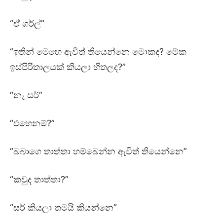
“ඒ ගර්ල්”
“ඉතින් මෙහෙ ඇවිත් තියෙන්නෙ මොකද? මේක
ඉස්පිරිතාලයක් කියලා හිතලද?”
“නෑ සර්”
“එහෙනම්?”
“බබාගෙ තාත්තා හම්බෙන්න ඇවිත් තියෙන්නෙ”
“කවුද තාත්තා?”
“සර් කියලා තමයි කියන්නෙ”