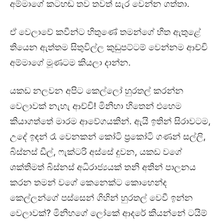
අම්මාගේ කටහඬ තව තවත් සැර වෙන්න ගත්තා.
ඒ වෙලාවේ කවීන්ට හිතුණේ තමන්ගේ හිත ඇතුළේ
තියෙන ඇත්තම සිතුවිල්ල කුඩුපට්ටම් වෙන්නම ආච්චි
අම්මාගේ මූණටම කියලා දාන්න.
යකඩ නලවන අපිට කෙල්ලෝ හුරතල් කරන්න
වෙලාවක් නැහැ ආච්චි! මිනිහා හිතෙන් එහෙම
කියාගත්තේ මාරම ආවේගයකින්. ඇයි ඉතින් සිරාවටම,
උදේ ඉඳන් රෑ වෙනකන් කෝටි ප්‍රකෝටි ගණන් සල්ලි,
බිස්නස් ඩීල්, ෆැක්ටරි අස්සේ දුවන, යකඩ වගේ
ශක්තිමත් බිස්නස් අධිරාජ්‍යයක් තනි අතින් පාලනය
කරන තමන් වගේ කෙනෙක්ට කොහෙන්ද
කෙල්ලන්ගේ පස්සෙන් ගිහින් හුරතල් වෙවී ඉන්න
වෙලාවක්? මිනිහගේ ලෝකේ ආදරේ කියන්නේ ටයිම්