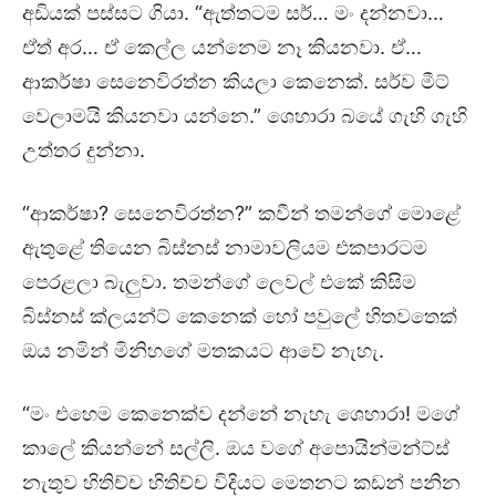
අඩියක් පස්සට ගියා. “ඇත්තටම සර්… මං දන්නවා…
ඒත් අර… ඒ කෙල්ල යන්නෙම නෑ කියනවා. ඒ…
ආකර්ෂා සෙනෙවිරත්න කියලා කෙනෙක්. සර්ව මීට්
වෙලාමයි කියනවා යන්නෙ.” ශෙහාරා බයේ ගැහි ගැහි
උත්තර දුන්නා.
“ආකර්ෂා? සෙනෙවිරත්න?” කවීන් තමන්ගේ මොළේ
ඇතුළේ තියෙන බිස්නස් නාමාවලියම එකපාරටම
පෙරළලා බැලුවා. තමන්ගේ ලෙවල් එකේ කිසිම
බිස්නස් ක්ලයන්ට් කෙනෙක් හෝ පවුලේ හිතවතෙක්
ඔය නමින් මිනිහගේ මතකයට ආවේ නැහැ.
“මං එහෙම කෙනෙක්ව දන්නේ නැහැ ශෙහාරා! මගේ
කාලේ කියන්නේ සල්ලි. ඔය වගේ අපොයින්මන්ට්ස්
නැතුව හිතිච්ච හිතිච්ච විදියට මෙතනට කඩන් පනින