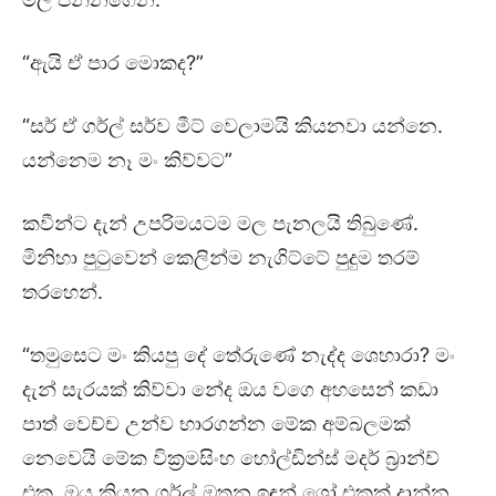
“ඇයි ඒ පාර මොකද?”
“සර් ඒ ගර්ල් සර්ව මීට් වෙලාමයි කියනවා යන්නෙ.
යන්නෙම නෑ මං කිව්වට”
කවීන්ට දැන් උපරිමයටම මල පැනලයි තිබුණේ.
මිනිහා පුටුවෙන් කෙලින්ම නැගිට්ටේ පුදුම තරම්
තරහෙන්.
“තමුසෙට මං කියපු දේ තේරුණේ නැද්ද ශෙහාරා? මං
දැන් සැරයක් කිව්වා නේද ඔය වගෙ අහසෙන් කඩා
පාත් වෙච්ච උන්ව භාරගන්න මේක අම්බලමක්
නෙවෙයි මේක වික්‍රමසිංහ හෝල්ඩින්ස් මදර් බ්‍රාන්ච්
එක. ඔය කියන ගර්ල් ඔතන ඉඳන් ශෝ එකක් දාන්න