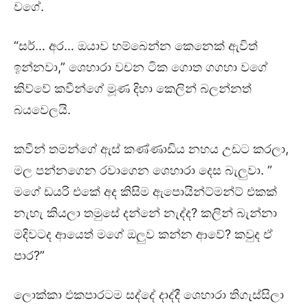
වගේ.
“සර්… අර… ඔයාව හම්බෙන්න කෙනෙක් ඇවිත්
ඉන්නවා,” ශෙහාරා වචන ටික ගොත ගගහා වගේ
කිව්වේ කවීන්ගේ මූණ දිහා කෙලින් බලන්නත්
බයවෙලයි.
කවීන් තමන්ගේ ඇස් කණ්ණාඩිය නහය උඩට කරලා,
මල පන්නගෙන රවාගෙන ශෙහාරා දෙස බැලුවා. ”
මගේ ඩයරි එකේ අද කිසිම ඇපොයින්ට්මන්ට් එකක්
නැහැ කියලා තමුසේ දන්නේ නැද්ද? කලින් බැන්නා
මදිවටද ආයෙත් මගේ ඔලුව කන්න ආවේ? කවුද ඒ
පාර?”
ලොක්කා එකපාරටම සද්දේ දාද්දී ශෙහාරා තිගැස්සිලා