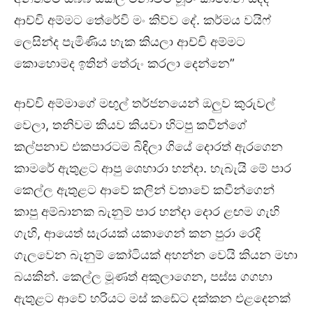
ආච්චි අම්මට තේරේවි මං කිව්ව දේ. කර්මය වයිෆ්
ලෙසින්ද පැමිණිය හැක කියලා ආච්චි අම්මට
කොහොමද ඉතින් තේරුං කරලා දෙන්නෙ”
ආච්චි අම්මාගේ මඟුල් තර්ජනයෙන් ඔලුව කුරුවල්
වෙලා, තනිවම කියව කියවා හිටපු කවීන්ගේ
කල්පනාව එකපාරටම බිඳිලා ගියේ දොරත් ඇරගෙන
කාමරේ ඇතුළට ආපු ශෙහාරා හන්දා. හැබැයි මේ පාර
කෙල්ල ඇතුළට ආවේ කලින් වතාවේ කවීන්ගෙන්
කාපු අම්බානක බැනුම් පාර හන්දා දොර ළඟම ගැහි
ගැහි, ආයෙත් සැරයක් යකාගෙන් කන පුරා රෙදි
ගැලවෙන බැනුම් කෝටියක් අහන්න වෙයි කියන මහා
බයකින්. කෙල්ල මූණත් අකුලාගෙන, පස්ස ගගහා
ඇතුළට ආවේ හරියට මස් කඩේට දක්කන එළදෙනක්