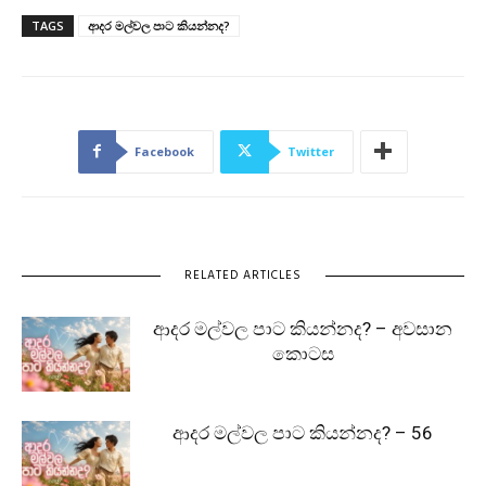
TAGS
ආදර මල්වල පාට කියන්නද?
Facebook
Twitter
RELATED ARTICLES
ආදර මල්වල පාට කියන්නද? – අවසාන
කොටස
ආදර මල්වල පාට කියන්නද? – 56