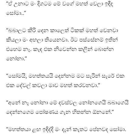
“ඒ උනාට මං දිගටම මේ වගේ මහත් වෙලා ඉඳීද
සෝමා..”
“බබාලට කිරි දෙන කාලෙත් ටිකක් මහත් වෙනවා
කියලා මං අහලා තියෙනවා. ඊට පස්සේනම් ඉතින්
එහෙම නෑ. කැඳ එක නිවෙන්න කලින් බොන්න
නෝනා.”
“සෝමයි, මහත්තයයි දෙන්නම මට සැරින් සැරේ එක
එක දේවල් කවලා මාව මහත් කරවනවා.”
“අනේ නෑ නෝනා මේ දවස්වල නෝනගෙයි බබාගෙයි
දෙන්නගෙම පෝෂණය ගැන හිතන්න ඕනනේ.”
“මහත්තයා ළඟ ඉඳිද්දි මං දැන් කැතට පේනවද සෝමා.