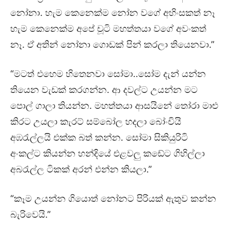
නෝනා. හැම කෙනෙක්ම නෝන වගේ අහිංසකත් නෑ
හැම කෙනෙක්ම අපේ චූටි මහත්තයා වගේ අවංකත්
නෑ. ඒ අතින් නෝනා ගොඩක් පින් කරලා තියෙනවා.”
“මටත් එහෙම හිතෙනවා සෝමා..සෝම දැන් යන්න
තියෙන වැඩක් කරගන්න. ආ දවල්ට උයන්න මට
පොල් ගාලා තියන්න. මහත්තයා ආසයිනේ තෝරා මාළු
කිරට උයලා කැරට් සම්බෝල හදලා බෝංචියි
අඹරැල්ලයි එක්ක බත් කන්න. සෝමා සිකියුරිටි
අංකල්ට කියන්න හන්දියේ එළවලු කඩේට ගිහිල්ලා
අබරැල්ල ටිකක් අරන් එන්න කියලා.”
“කෑම උයන්න ගියොත් නෝනට පිරියක් ඇතුව කන්න
බැරිවෙයි.”