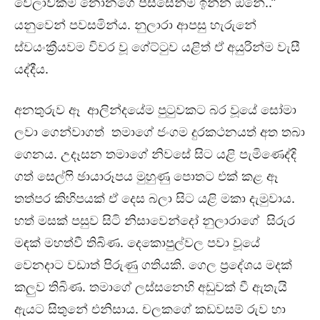
වෙලාවකම නෝනගෙ පස්සෙන්ම ඉන්න ඕනේ..”
යනුවෙන් පවසමින්ය. නුලාරා ආපසු හැරුනේ
ස්වයංක්‍රීයවම විවර වූ ගේට්ටුව යළිත් ඒ අයුරින්ම වැසී
යද්දීය.
අනතුරුව ඈ ආලින්දයේම පුටුවකට බර වූයේ සෝමා
ලවා ගෙන්වාගත් තමාගේ ජංගම දුරකථනයත් අත තබා
ගෙනය. උදෑසන තමාගේ නිවසේ සිට යළි පැමිණෙද්දි
ගත් සෙල්ෆි ඡායාරූපය මුහුණු පොතට එක් කළ ඈ
තත්පර කිහිපයක් ඒ දෙස බලා සිට යළි මකා දැමුවාය.
හත් මසක් පසුව සිටි නිසාවෙන්දෝ නුලාරාගේ සිරුර
මඳක් මහත්වී තිබිණ. දෙකොපුල්වල පවා වූයේ
වෙනදාට වඩාත් පිරුණු ගතියකි. ගෙල ප්‍රදේශය මදක්
කලුව තිබිණ. තමාගේ ලස්සනෙහි අඩුවක් වී ඇතැයි
ඇයට සිතුනේ එනිසාය. චලකගේ කඩවසම් රුව හා