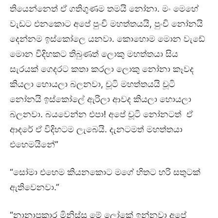
තියෙන්නෙත් ඒ ගතිගුණම තමයි නෝනා. මං මෙහේ
වැඩට එනකොට අපේ පුංචි මහත්තයයි, පුංචි නෝනයි
දෙන්නම ඉස්කෝලෙ යනවා. කොහොම මොන වැඩේ
මොන විදිහකට තිබුණත් ලොකු මහත්තයා සිය
සැරයක් ගෙදරට කතා කරලා ලොකු නෝනා කෑවද
කියලා හොයලා බලනවා, චූටි මහත්තයයි චූටි
නෝනයි ඉස්කෝලේ ඇරිලා ආවද කියලා හොයලා
බලනවා. බයවෙන්න එපා! අපේ චූටි නෝනටත් ඒ
ආදරේ ඒ විදිහටම ලැබෙයි. දැනටමත් මහත්තයා
එහෙමයිනේ”
“සෝමා එහෙම කියනකොට මගේ හිතට හරි සතුටක්
ඇතිවෙනවා.”
“නානාප්‍රකාර මිනිස්සු මේ ලෝකේ ඉන්නවා අපේ