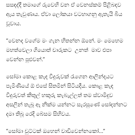
සසඳද්දී තමාගේ රුවෙහි වන ඒ වෙනස්කම් පිළිබඳව
ඇය තැවුණාය. ඒවා ලෝකයා වටහාගනු ඇතැයි බිය
වූවාය.
“වෙනද වගේම මං ගැන හිතන්න ඕනේ. මං මෙහෙම
මහත්වෙලා ගියොත් චාරුකට උනත් මාව එපා
වෙන්න පුළුවන්.”
සෝමා කොළ කැඳ වීදුරුවක් රැගෙන ආලින්දයට
පැමිණියේ ඕ එසේ සිතමින් සිටියදීය. කොළ කැඳ
වීදුරුවත් කිතුල් හකුරු කැබැල්ලත් තම ස්වාමිදුව
අසලින් තැබූ ඈ නික්ම යන්නට සැරසුණේ සෝදන්නට
දමා තිබූ රෙදි බේසම සිහිවය.
“සෝමා චුට්ටක් ඔහෙන් වාඩිවෙන්නකෝ…”