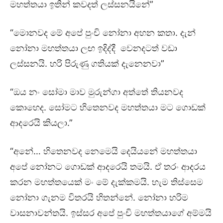
මහත්තයා ඉතින් කවදත් ලස්සනයිනේ”
“මොනවද මේ අපේ පුංචි නෝනා අහන කතා. දැන්
නෝනා මහත්තයා ලඟ ඉදිද්දී වෙනදටත් වඩා
ලස්සනයි. හරි පිරුණු ගතියක් දැනෙනවා”
“ඔය නං සෝමා මාව මුරුන්ගා අත්තේ තියනවද
කොහෙද. සෝමට හිතෙනවද මහත්තයා මට ගොඩක්
ආදරෙයි කියලා.”
“අනේ… හිතෙනවද නෙමෙයි දෙයියනේ මහත්තයා
අපේ නෝනට ගොඩක් ආදරෙයි තමයි. ඒ තරං ආදරය
කරන මහත්තයෙක් මං මේ දැක්කමයි. හැම තිස්සෙම
නෝනා ගැනම විතරයි හිතන්නේ. නෝනා හරිම
වාසනාවන්තයි. ඉස්සර අපේ පුංචි මහත්තයාගේ අම්මයි