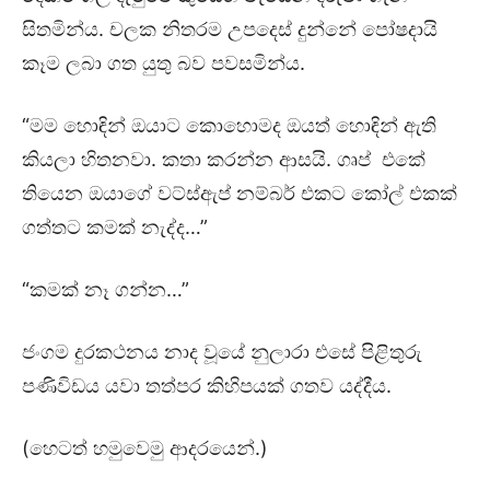
සිතමින්ය. චලක නිතරම උපදෙස් දුන්නේ පෝෂදායි
කෑම ලබා ගත යුතු බව පවසමින්ය.
“මම හොඳින් ඔයාට කොහොමද ඔයත් හොඳින් ඇති
කියලා හිතනවා. කතා කරන්න ආසයි. ගෘප් එකේ
තියෙන ඔයාගේ වට්ස්ඇප් නම්බර් එකට කෝල් එකක්
ගත්තට කමක් නැද්ද…”
“කමක් නෑ ගන්න…”
ජංගම දුරකථනය නාද වූයේ නුලාරා එසේ පිළිතුරු
පණිවිඩය යවා තත්පර කිහිපයක් ගතව යද්දීය.
(හෙටත් හමුවෙමු ආදරයෙන්.)