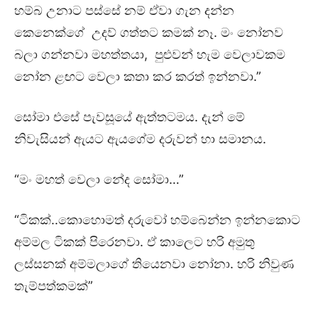
හම්බ උනාට පස්සේ නම් ඒවා ගැන දන්න
කෙනෙක්ගේ උදව් ගත්තට කමක් නෑ. මං නෝනව
බලා ගන්නවා මහත්තයා, පුළුවන් හැම වෙලාවකම
නෝන ළඟට වෙලා කතා කර කරත් ඉන්නවා.”
සෝමා එසේ පැවසූයේ ඇත්තටමය. දැන් මේ
නිවැසියන් ඇයට ඇයගේම දරුවන් හා සමානය.
“මං මහත් වෙලා නේද සෝමා…”
“ටිකක්..කොහොමත් දරුවෝ හම්බෙන්න ඉන්නකොට
අම්මල ටිකක් පිරෙනවා. ඒ කාලෙට හරි අමුතු
ලස්සනක් අම්මලාගේ තියෙනවා නෝනා. හරි නිවුණ
තැම්පත්කමක්”