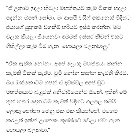
“ඒ උනාට ඉඳලා හිටලා මහත්තයට කෑම ටිකක් හදලා
දෙන්න ඕනේ සෝමා. මං ආසයි වයිෆ් කෙනෙක් විදිහට
එයාගේ යුතුකම් වගකීම් හරියට ඉෂ්ඨ කරන්න. මට
චලක කියලා තියෙනවා අම්මත් ඉස්සර කිචන් එකට
ගිහිල්ලා කෑම බීම ගැන හොයලා බලනවාලු.”
“ඒක ඇත්ත නෝනා. අපේ ලොකු මහත්තයා කන්න
කැමති ටිකක් සැරට. චූටි නෝන කන්න කැමති කිරට.
ඔය ඔක්කොටම හපන් ඒ දවස්වල අපේ චූටි
මහත්තයාට බැදුමක් අනිවාර්යෙන්ම ඕනේ. ඉතින් මේ
තුන් හතර දෙනාටම කැමති විදිහට ගලපල තමයි
ලොකු නෝනා මෙනු එක එක කියන්නේ. එහෙම
කරලත් ඉතින් උයනකං කුස්සියට වෙලා ඒවා ගැන
හොයලා බලනවා.”