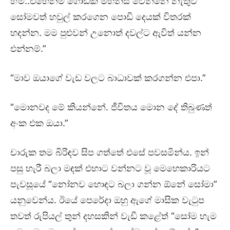
හ්ම්..එහෙනම් ගොඩක් මහන්සි වෙන්නෙ නැතුව
සෝමවත් හවුල් කරගෙන පොඩි දෙයක් විතරක්
හදන්න. මම පුළුවන් උනොත් දවල්ට ඇවිත් යන්න
එන්නම්.”
“මාව ඔයාගේ වැඩ වලට බාධාවක් කරගන්න එපා.”
“මොනවද මේ කියන්නේ. ජීවිතය මොන දේ තිබුණත්
අංක එක ඔයා.”
චාරුක තම බිරිඳව සිප ගත්තේ එසේ පවසමින්ය. ඉන්
පසු හැරී බලා මඳක් එහාට වන්නට වූ මෙහෙකාරියට
පැවසූයේ “නෝනව හොඳට බලා ගන්න ඕනේ සෝමා”
යනුවෙන්ය. ඊයේ පෙරේදා ඔහු ඇගේ මාසික වැටුප
තවත් රුපියල් තුන් දහසකින් වැඩි කළේත් “සෝම හැම