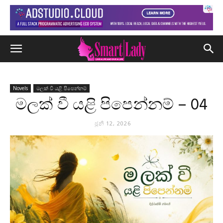
Novels
මලක් වී යළි පිපෙන්නම්
මලක් වී යළි පිපෙන්නම් – 04
ජූනි 12, 2026