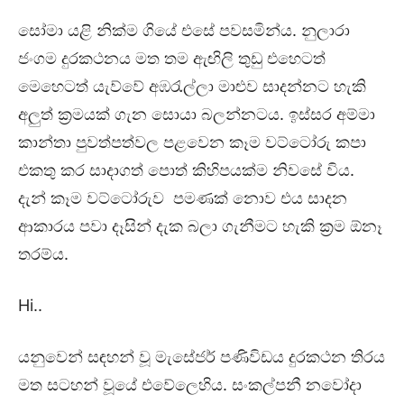
සෝමා යළි නික්ම ගියේ එසේ පවසමින්ය. නුලාරා
ජංගම දුරකථනය මත තම ඇඟිලි තුඩු එහෙටත්
මෙහෙටත් යැව්වේ අඹරැල්ලා මාළුව සාදන්නට හැකි
අලුත් ක්‍රමයක් ගැන සොයා බලන්නටය. ඉස්සර අම්මා
කාන්තා පුවත්පත්වල පළවෙන කෑම වට්ටෝරු කපා
එකතු කර සාදාගත් පොත් කිහිපයක්ම නිවසේ විය.
දැන් කෑම වට්ටෝරුව පමණක් නොව එය සාදන
ආකාරය පවා දෑසින් දැක බලා ගැනීමට හැකි ක්‍රම ඕනෑ
තරම්ය.
Hi..
යනුවෙන් සඳහන් වූ මැසේජර් පණිවිඩය දුරකථන තිරය
මත සටහන් වූයේ එවේලෙහිය. සංකල්පනී නවෝදා