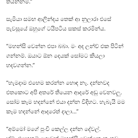
තියන්නම්.”
සැමියා සමඟ ආලින්දය තෙක් ආ නුලාරා එසේ
පැවසූයේ ඔහුගේ ටයිපටිය සකස් කරමින්ය.
“මහන්සි වෙන්න එපා බබා. මං අද ලන්ච් එක පිටින්
ගන්නම්. ඔයාට ඕන දෙයක් සෝමට කියලා
හදවගන්න.”
“හැමදාම එහෙම කරන්න හොඳ නෑ. දන්නවද
එතකොට අපි අතරේ තියෙන ආදරේ අඩු වෙනවලු.
සෝම කෑම හදන්නේ එයා දන්න විදිහට. හැබැයි මම
කෑම හදන්නේ ආදරෙත් දාලා…”
“අම්මෝ මගේ පුංචි කෙල්ල දන්න දේවල්.