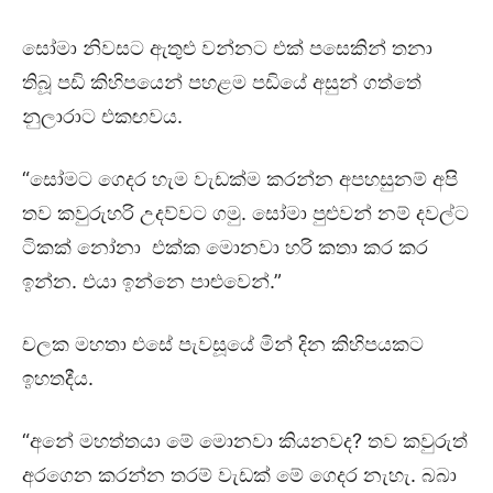
සෝමා නිවසට ඇතුළු වන්නට එක් පසෙකින් තනා
තිබූ පඩි කිහිපයෙන් පහළම පඩියේ අසුන් ගත්තේ
නුලාරාට එකඟවය.
“සෝමට ගෙදර හැම වැඩක්ම කරන්න අපහසුනම් අපි
තව කවුරුහරි උදව්වට ගමු. සෝමා පුළුවන් නම් දවල්ට
ටිකක් නෝනා එක්ක මොනවා හරි කතා කර කර
ඉන්න. එයා ඉන්නෙ පාළුවෙන්.”
චලක මහතා එසේ පැවසූයේ මින් දින කිහිපයකට
ඉහතදීය.
“අනේ මහත්තයා මේ මොනවා කියනවද? තව කවුරුත්
අරගෙන කරන්න තරම් වැඩක් මේ ගෙදර නැහැ. බබා