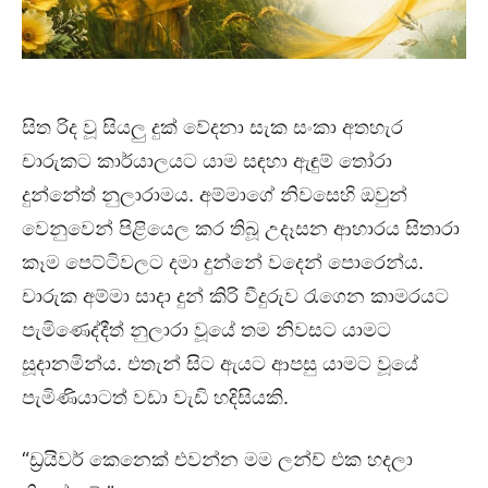
සිත රිද වූ සියලු දුක් වේදනා සැක සංකා අතහැර
චාරුකට කාර්යාලයට යාම සඳහා ඇඳුම් තෝරා
දුන්නේත් නුලාරාමය. අම්මාගේ නිවසෙහි ඔවුන්
වෙනුවෙන් පිළියෙල කර තිබූ උදෑසන ආහාරය සිතාරා
කෑම පෙට්ටිවලට දමා දුන්නේ වදෙන් පොරෙන්ය.
චාරුක අම්මා සාදා දුන් කිරි වීදුරුව රැගෙන කාමරයට
පැමිණෙද්දීත් නුලාරා වූයේ තම නිවසට යාමට
සූදානමින්ය. එතැන් සිට ඇයට ආපසු යාමට වූයේ
පැමිණියාටත් වඩා වැඩි හදිසියකි.
“ඩ්‍රයිවර් කෙනෙක් එවන්න මම ලන්ච් එක හදලා