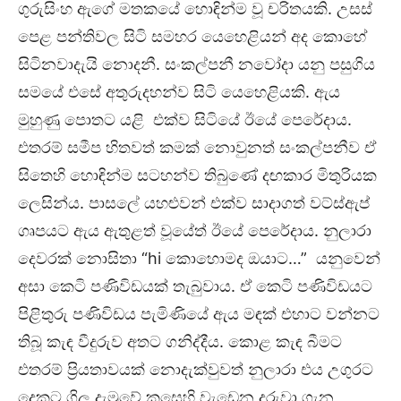
ගුරුසිංහ ඇගේ මතකයේ හොඳින්ම වූ චරිතයකි. උසස්
පෙළ පන්තිවල සිටි සමහර යෙහෙළියන් අද කොහේ
සිටිනවාදැයි නොදනී. සංකල්පනී නවෝදා යනු පසුගිය
සමයේ එසේ අතුරුදහන්ව සිටි යෙහෙළියකි. ඇය
මුහුණු පොතට යළි එක්ව සිටියේ ඊයේ පෙරේදාය.
එතරම් සමීප හිතවත් කමක් නොවුනත් සංකල්පනීව ඒ
සිතෙහි හොඳින්ම සටහන්ව තිබුණේ දඟකාර මිතුරියක
ලෙසින්ය. පාසලේ යහළුවන් එක්ව සාදාගත් වට්ස්ඇප්
ගෘපයට ඇය ඇතුළත් වූයේත් ඊයේ පෙරේදාය. නුලාරා
දෙවරක් නොසිතා “hi කොහොමද ඔයාට…” යනුවෙන්
අසා කෙටි පණිවිඩයක් තැබුවාය. ඒ කෙටි පණිවිඩයට
පිළිතුරු පණිවිඩය පැමිණියේ ඇය මඳක් එහාට වන්නට
තිබූ කැඳ වීදුරුව අතට ගනිද්දීය. කොළ කැඳ බීමට
එතරම් ප්‍රියතාවයක් නොදැක්වුවත් නුලාරා එය උගුරට
දෙකට ගිල දැමුවේ කුසෙහි වැඩෙන දරුවා ගැන