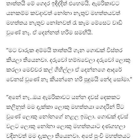
තාත්තයි මේ ගෙදර ඉඳිද්දිත් එහෙමයි. ඇමරිකාවට
යනකම්ම කවදාවත් නෝනා නැතුව මහත්තයවත්
මහත්තය නැතුව නෝනවත් රෑ කෑම මේසෙට වාඩි
වුණේ නෑ. ඒ දෙන්නත් හරිම සමඟියි.
“මට චාරුක අම්මයි තාත්තයි ගැන ගොඩක් විස්තර
කියලා තියෙනවා. දරුවෝ හම්බවෙලා දරුවෝ ලොකු
කරලා මෙච්චර කල් ගිහිල්ලා ඒ දෙන්නගෙ ආදරේ
වෙනස් වුණේ නෑ කියන්නෙ හරි පුදුමයි නේද සෝමා.”
“අනේ නෑ..ඔය ඇමරිකාවට යන්න දවස් දෙකකට
කලිනුත් මම දැක්කා ලොකු මහත්තයා ගෙදරින් පිට
වුණේ ලොකු නෝනගේ නළල ඉඹලා. ගොඩක් දවස්
වලට ලොකු නෝනා ලොකු මහත්තයාට දණගහලා
වඳිනවත් මම දැකලා තියෙනවා. අපේ පුංචි මහත්තයට