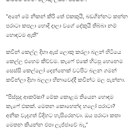
“අනේ මේ නිකන් කිරි තේ එකකුයි, බඩගින්නට කන්න
පරාටා කපලා හොදි දාලා වගේ දේකුයි තිබ්බා නම්
හොඳටම ඇති”
කවීන් කෙල්ල දිහා ඇස් ලොකු කරලා බලන් හිටියෙ
කෙල්ල එහෙම කිව්වම. කැෆේ එකේ හිටපු හෙනෙම
සෙස්සි කෙල්ලෝ දෙන්නෙක් වටපිට බලන ගමන්
කවීන්ලා දිහා බලලා හිනාවෙද්දී කවීන්ට මල පැන්නා.
“පිස්සුද ආකර්ෂා? මේක කොළඹ තියෙන හොඳම
කැෆේ එකක්. මෙතන කොහෙන්ද හලෝ පරාටා?
අනික වැදගත් විදිහට හැසිරෙනවා. ඔය පරාටා කතා
මෙතන කියන්න එපා ලැජ්ජාවේ බෑ,”