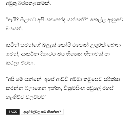
අමුතු බරපතළකමක්.
“ඇයි? මීළඟට අපි කොහේද යන්නේ?” කෙල්ල ඇහුවෙ
බයෙන්.
කවීන් තමන්ගේ බ්ලැක් කෝපි එකෙන් උගුරක් බොන
ගමන්, ආකර්ෂා දිහාවට බය හිතෙන හිනාවක් පා
කරලා එව්වා.
“අපි මේ යන්නේ අපේ ආච්චි අම්මා තමුසෙව පරික්ෂා
කරන්න බලාගෙන ඉන්න, වික්‍රමසිංහ පවුලේ රහස්
හැංගිච්ච වලව්වට”
TAGS
ආදර මල්වල පාට කියන්නද?