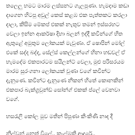
තලෙලු හමට මාරම ලස්සනට ගැලපුණා. හැමදාම කඩා
දාගෙන හිටපු අවුල් කෙස් කළඹ එක පැත්තකට කරලා
දාලා, කිසිම මේකප් එකක් නැතුව තමන් ඉස්සරහට
වෙලා ඉන්න ආකර්ෂා දිහා බලන් ඉද්දී කවීන්ගේ හිත
ඇතුළේ අමුතුම ලෝකයක් මැවුණා. ඒ ෂොපින් මෝල්
එකේ සද්ද බද්ද, සේල්ස් කෙල්ලන්ගේ හිනා හඬවල් ඒ
හැමදේම එකපාරටම සයිලන්ට් වෙලා, මුළු පරිසරයම
මාරම සුරංගනා ලෝකයක් වුණා වගේ කවීන්ට
දැනුණෙ. කවීන්ට දැනුණෙ නිකන් හිතේ කොනකින්
එකපාර බැක්ග්‍රවුන්ඩ් සෝන්ග් එකක් ප්ලේ වෙනවා
වගේ.
හසරැලි කෝල මුව මතින් පිපුණා කිංකිණි නාද දී
නිල්වන් නෙත් විලේ.. කැල්මකි ආදරේ..