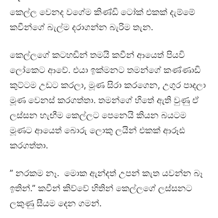
කෙල්ල වෙනද වගේම කිණ්ඩි ටෝක් එකක් දැම්මේ
කවීන්ගේ බැල්ම දරාගන්න බැරිම තැන.
කෙල්ලගේ කටහඬින් තමයි කවීන් ආයෙත් පියවි
ලෝකෙට ආවේ. එයා ඉක්මනට තමන්ගේ කණ්ණාඩි
කුට්ටම උඩට කරලා, මූණ සිරා කරගෙන, උගුර පාදලා
මූණ වෙනස් කරගත්තා. තමන්ගේ හිතේ ඇති වුණු ඒ
ලස්සන හැඟීම කෙල්ලට පෙනෙයි කියන බයටම
මූණට ආයෙත් බොරු ලොකු ලයින් එකක් ආරූඪ
කරගත්තා.
” නරකම නෑ. මොක ඇන්දත් උපන් කැත යවන්න බෑ
ඉතින්.” කවීන් කිව්වේ හිතින් කෙල්ලගේ ලස්සනට
ලකුණු සීයම දෙන ගමන්.