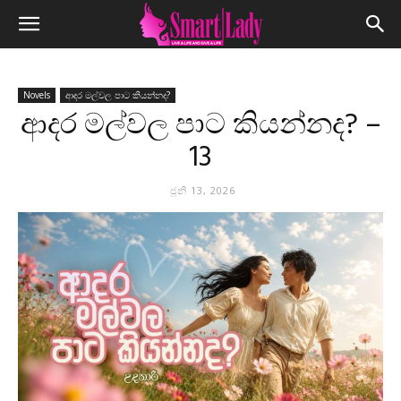
Novels
ආදර මල්වල පාට කියන්නද?
ආදර මල්වල පාට කියන්නද? –
13
ජූනි 13, 2026