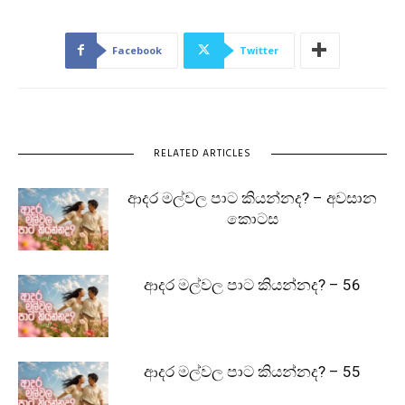
Facebook
Twitter
RELATED ARTICLES
ආදර මල්වල පාට කියන්නද? – අවසාන
කොටස
ආදර මල්වල පාට කියන්නද? – 56
ආදර මල්වල පාට කියන්නද? – 55