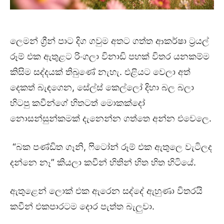
ලෙමන් ග්‍රීන් පාට දිග ගවුම අතට ගත්ත ආකර්ෂා ට්‍රයල්
රූම් එක ඇතුළට රිංගලා විනාඩි පහක් විතර යනකම්ම
කිසිම සද්දයක් තිබුණේ නැහැ. එළියට වෙලා අත්
දෙකත් බැඳගෙන, සේල්ස් කෙල්ලෝ දිහා බල බලා
හිටපු කවීන්ගේ හිතටත් මොකක්දෝ
නොසන්සුන්කමක් දැනෙන්න ගත්තෙ අන්න එවෙලෙ.
“බක පණ්ඩිත ගෑනි, ෆිටෝන් රූම් එක ඇතුලෙ වැටිලද
දන්නෙ නෑ” කියලා කවීන් හිතින් හිත හිත හිටියේ.
ඇතුළෙන් ලොක් එක ඇරෙන සද්දේ ඇහුණා විතරයි
කවීන් එකපාරටම දොර පැත්ත බැලුවා.