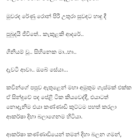
මුවරද රේණු රොන් පිරී උතුරා සුවඳට හාදු දී
පුබුදයි ජීවිතේ.. කැකුළකි ආදරේ..
ගිනියම් වූ.. සිහිනෙක මා..හා..
දැවටී ආවා.. ඔබේ සේයා…
කවීන්ගේ පපුව ඇතුළෙන් මහා අමුතුම ගැස්මක් එක්ක
ඒ සින්දුවේ පද පේළි ටික කියවෙද්දී, එයාටත්
නොදැනිම එයා කණ්ණාඩි කුට්ටම පහත් කරලා
ආකර්ෂා දිහා බලාගෙනම හිටියා.
ආකර්ෂා කණ්ණාඩියෙන් තමන් දිහා බලන ගමන්,