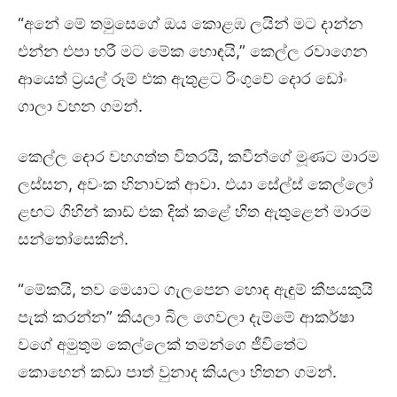
“අනේ මේ තමුසෙගේ ඔය කොළඹ ලයින් මට දාන්න
එන්න එපා හරී මට මේක හොඳයි,” කෙල්ල රවාගෙන
ආයෙත් ට්‍රයල් රූම් එක ඇතුළට රිංගුවේ දොර ඩෝං
ගාලා වහන ගමන්.
කෙල්ල දොර වහගත්ත විතරයි, කවීන්ගේ මූණට මාරම
ලස්සන, අවංක හිනාවක් ආවා. එයා සේල්ස් කෙල්ලෝ
ළඟට ගිහින් කාඩ් එක දික් කළේ හිත ඇතුළෙන් මාරම
සන්තෝසෙකින්.
“මේකයි, තව මෙයාට ගැලපෙන හොඳ ඇඳුම් කීපයකුයි
පැක් කරන්න” කියලා බිල ගෙවලා දැම්මේ ආකර්ෂා
වගේ අමුතුම කෙල්ලෙක් තමන්ගෙ ජීවිතේට
කොහෙන් කඩා පාත් වුනාද කියලා හිතන ගමන්.