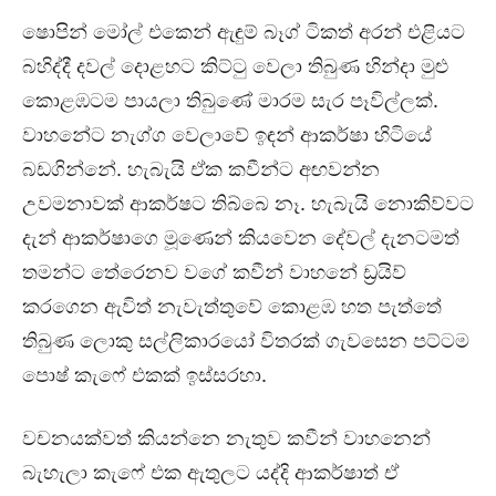
ෂොපින් මෝල් එකෙන් ඇඳුම් බෑග් ටිකත් අරන් එළියට
බහිද්දී දවල් දොළහට කිට්ටු වෙලා තිබුණ හින්දා මුළු
කොළඹටම පායලා තිබුණේ මාරම සැර පෑවිල්ලක්.
වාහනේට නැග්ග වෙලාවේ ඉඳන් ආකර්ෂා හිටියේ
බඩගින්නේ. හැබැයි ඒක කවීන්ට අඟවන්න
උවමනාවක් ආකර්ෂට තිබ්බෙ නෑ. හැබැයි නොකිව්වට
දැන් ආකර්ෂාගෙ මූණෙන් කියවෙන දේවල් දැනටමත්
තමන්ට තේරෙනව වගේ කවීන් වාහනේ ඩ්‍රයිව්
කරගෙන ඇවිත් නැවැත්තුවේ කොළඹ හත පැත්තේ
තිබුණ ලොකු සල්ලිකාරයෝ විතරක් ගැවසෙන පට්ටම
පොෂ් කැෆේ එකක් ඉස්සරහා.
වචනයක්වත් කියන්නෙ නැතුව කවීන් වාහනෙන්
බැහැලා කැෆේ එක ඇතුලට යද්දි ආකර්ෂාත් ඒ