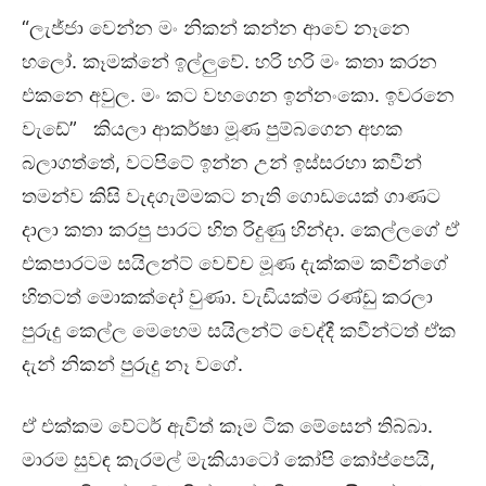
“ලැජ්ජා වෙන්න මං නිකන් කන්න ආවෙ නෑනෙ
හලෝ. කෑමක්නේ ඉල්ලුවේ. හරි හරි මං කතා කරන
එකනෙ අවුල. මං කට වහගෙන ඉන්නංකො. ඉවරනෙ
වැඩේ” කියලා ආකර්ෂා මූණ පුම්බගෙන අහක
බලාගත්තේ, වටපිටේ ඉන්න උන් ඉස්සරහා කවීන්
තමන්ව කිසි වැදගැම්මකට නැති ගොඩයෙක් ගාණට
දාලා කතා කරපු පාරට හිත රිදුණු හින්දා. කෙල්ලගේ ඒ
එකපාරටම සයිලන්ට් වෙච්ච මූණ දැක්කම කවීන්ගේ
හිතටත් මොකක්දෝ වුණා. වැඩියක්ම රණ්ඩු කරලා
පුරුදු කෙල්ල මෙහෙම සයිලන්ට් වෙද්දී කවීන්ටත් ඒක
දැන් නිකන් පුරුදු නෑ වගේ.
ඒ එක්කම වේටර් ඇවිත් කෑම ටික මේසෙන් තිබ්බා.
මාරම සුවඳ කැරමල් මැකියාටෝ කෝපි කෝප්පෙයි,