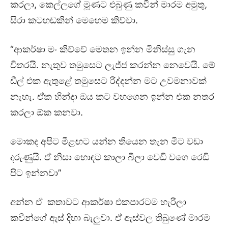
කරලා, කෙල්ලගේ මූණට එබුණු කවීන් මාරම අමුතු,
සිරා කටහඬකින් මෙහෙම කිව්වා.
“ආකර්ෂා මං කිව්වේ මෙතන ඉන්න මිනිස්සු ගැන
විතරයි. නැතුව තමුසෙට ලැජ්ජ කරන්න නෙවෙයි. මේ
ඩීල් එක ඇතුළේ තමුසෙට රිද්දන්න මට උවමනාවක්
නැහැ. ඒක හින්දා ඔය කට වහගෙන ඉන්න එක නතර
කරලා ඕක කනවා.
මොකද අපිට මීළඟට යන්න තියෙන තැන මීට වඩා
දරුණුයි. ඒ නිසා හොඳට කාලා බීලා වෙඩි වගෙ රෙඩි
පිට ඉන්නවා”
අන්න ඒ කතාවට ආකර්ෂා එකපාරටම හැරිලා
කවීන්ගේ ඇස් දිහා බැලුවා. ඒ ඇස්වල තිබුණේ මාරම