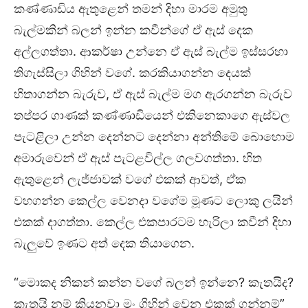
කණ්ණාඩිය ඇතුළෙන් තමන් දිහා මාරම අමුතු
බැල්මකින් බලන් ඉන්න කවීන්ගේ ඒ ඇස් දෙක
අල්ලගත්තා. ආකර්ෂා උන්නෙ ඒ ඇස් බැල්ම ඉස්සරහා
තිගැස්සිලා ගිහින් වගේ. කරකියාගන්න දෙයක්
හිතාගන්න බැරුව, ඒ ඇස් බැල්ම මග ඇරගන්න බැරුව
තප්පර ගාණක් කණ්ණාඩියෙන් එකිනෙකාගෙ ඇස්වල
පැටළිලා උන්න දෙන්නට දෙන්නා අන්තිමේ බොහොම
අමාරුවෙන් ඒ ඇස් පැටළවිල්ල ගලවගත්තා. හිත
ඇතුළෙන් ලැජ්ජාවක් වගේ එකක් ආවත්, ඒක
වහගන්න කෙල්ල වෙනදා වගේම මූණට ලොකු ලයින්
එකක් දාගත්තා. කෙල්ල එකපාරටම හැරිලා කවීන් දිහා
බැලුවේ ඉණට අත් දෙක තියාගෙන.
“මොකද නිකන් කන්න වගේ බලන් ඉන්නෙ? කැතයිද?
කැතයි නම් කියනවා මං ගිහින් වෙන එකක් ගන්නම්”