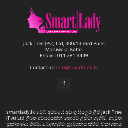
Jack Tree (Pvt) Ltd, 300/13 Bird Park,
Madiwela, Kotte.
Phone : 011 281 4449
Contact us:
info@smartlady.lk
smartlady.lk වෙබ් අඩවියේ අඩංගු සියලුම ලිපි Jack Tree
(Pvt) Ltd ලිඛිත අවසරයකින් තොරව උපුටා ගැනීම, නැවත
ප්‍රකාශණය කිරීම, බෙදාහැරීම, ප්‍රදර්ශනය කිරීම, විකාශනය