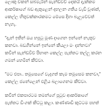
ලොකු චිකන් සබ්මැරින් සැන්ඩ්විච් දෙකයි දැක්කම
ආකර්ෂාගේ බඩ ඇතුළෙන් දඟලන ගතිය වැඩි වුණත්,
කෙල්ල හිතුවක්කාරකමට මේසෙ දිහා බැලුවේවත්
නැහැ.
“දැන් ඉතින් ඔය හපුටු මූණ දාගෙන ඉන්නේ නැතුව
කනවා. බඩගින්නේ ඉන්නේ කියලා මං දන්නවා”
කවීන් සැන්ඩ්විච් පිඟාන කෙල්ල පැත්තට තල්ලු කරන
ගමන් හෙමින් කිව්වා.
“මට එපා.. තමුසෙගේ වැදගත් කෑම තමුසෙම කනවා,”
කෙල්ල ජනේලෙන් එළිය බලාගෙනම කිව්වා.
කවීන් එකපාරටම තමන්ගේ පුටුව ආකර්ෂාගේ
පැත්තට ඩිංගක් කිට්ටු කළා. කණ්ණාඩි කුට්ටම පහත්