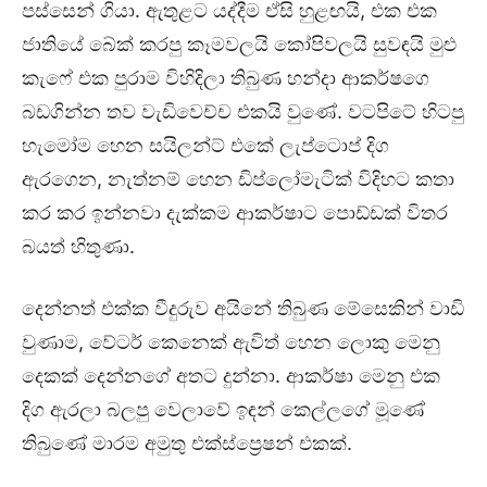
පස්සෙන් ගියා. ඇතුළට යද්දීම ඒසි හුළඟයි, එක එක
ජාතියේ බේක් කරපු කෑමවලයි කෝපිවලයි සුවඳයි මුළු
කැෆේ එක පුරාම විහිදිලා තිබුණ හන්දා ආකර්ෂගෙ
බඩගින්න තව වැඩිවෙච්ච එකයි වුණේ. වටපිටේ හිටපු
හැමෝම හෙන සයිලන්ට් එකේ ලැප්ටොප් දිග
ඇරගෙන, නැත්නම් හෙන ඩිප්ලෝමැටික් විදිහට කතා
කර කර ඉන්නවා දැක්කම ආකර්ෂාට පොඩ්ඩක් විතර
බයත් හිතුණා.
දෙන්නත් එක්ක වීදුරුව අයිනේ තිබුණ මේසෙකින් වාඩි
වුණාම, වේටර් කෙනෙක් ඇවිත් හෙන ලොකු මෙනු
දෙකක් දෙන්නගේ අතට දුන්නා. ආකර්ෂා මෙනු එක
දිග ඇරලා බලපු වෙලාවේ ඉඳන් කෙල්ලගේ මූණේ
තිබුණේ මාරම අමුතු එක්ස්ප්‍රෙෂන් එකක්.