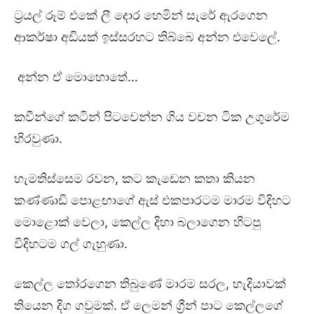
ට්‍රයල් රූම් එකේ ලී දොර හෙමින් සැරේ ඇරගෙන
ආකර්ෂා අඩියක් ඉස්සරහට තිබ්බෙ අන්න එවෙලේ.
අන්න ඒ මොහොතේ…
කවීන්ගේ කටින් පිටවෙන්න ගිය වචන ටික උගුරේම
හිරවුණා.
හැමතිස්සෙම රවන, කට කැඩෙන කතා කියන
කණ්ණාඩි පොළඟාගේ ඇස් එකපාරටම මාරම විදිහට
මොළොක් වෙලා, කෙල්ල දිහා බලාගෙන හිටපු
විදිහටම ගල් ගැහුණා.
කෙල්ල තෝරගෙන තිබුණේ මාරම සරල, හැදියාවක්
තියෙන දිග ගවුමක්. ඒ ලෙමන් ග්‍රීන් පාට කෙල්ලගේ