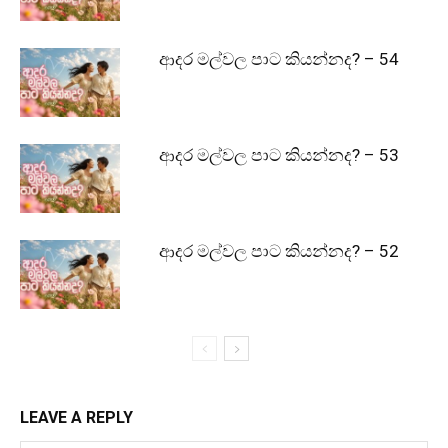
ආදර මල්වල පාට කියන්නද? – 54
ආදර මල්වල පාට කියන්නද? – 53
ආදර මල්වල පාට කියන්නද? – 52
LEAVE A REPLY