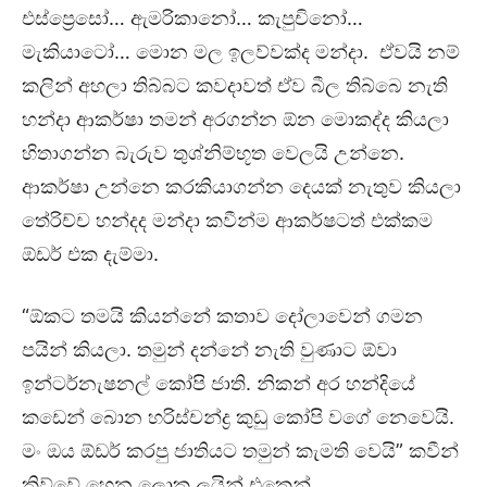
එස්ප්‍රෙසෝ… ඇමරිකානෝ… කැපුචිනෝ…
මැකියාටෝ… මොන මල ඉලව්වක්ද මන්දා. ඒවයි නම්
කලින් අහලා තිබ්බට කවදාවත් ඒව බීල තිබ්බෙ නැති
හන්දා ආකර්ෂා තමන් අරගන්න ඕන මොකද්ද කියලා
හිතාගන්න බැරුව තුශ්නිම්භූත වෙලයි උන්නෙ.
ආකර්ෂා උන්නෙ කරකියාගන්න දෙයක් නැතුව කියලා
තේරිච්ච හන්දද මන්දා කවීන්ම ආකර්ෂටත් එක්කම
ඕඩර් එක දැම්මා.
“ඕකට තමයි කියන්නේ කතාව දෝලාවෙන් ගමන
පයින් කියලා. තමුන් දන්නේ නැති වුණාට ඕවා
ඉන්ටර්නැෂනල් කෝපි ජාති. නිකන් අර හන්දියේ
කඩෙන් බොන හරිස්චන්ද්‍ර කුඩු කෝපි වගේ නෙවෙයි.
මං ඔය ඕඩර් කරපු ජාතියට තමුන් කැමති වෙයි” කවීන්
කිව්වේ හෙන ලොකු ලයින් එකෙන්.