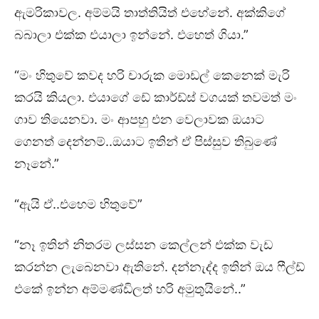
ඇමරිකාවල. අම්මයි තාත්තියිත් එහේනේ. අක්කි⁣ගේ
බබාලා එක්ක එයාලා ඉන්නේ. එහෙත් ගියා.”
“මං හිතුවේ කවද හරි චාරුක මොඩල් කෙනෙක් මැරි
කරයි කියලා. එයාගේ ඩේ කාර්ඩ්ස් වගයක් තවමත් මං
ගාව තියෙනවා. මං ආපහු එන වෙලාවක ඔයාට
ගෙනත් දෙන්නම්..ඔයාට ඉතින් ඒ පිස්සුව තිබුණේ
නෑනේ.”
“ඇයි ඒ..එහෙම හිතුවේ”
“නෑ ඉතින් නිතරම ලස්සන කෙල්ලන් එක්ක වැඩ
කරන්න ලැබෙනවා ඇතිනේ. දන්නැද්ද ඉතින් ඔය ෆීල්ඩ්
එකේ ඉන්න අම්මණ්ඩිලත් හරි අමුතුයිනේ..”