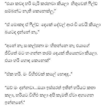
“එයා කවද හරි මැරි කරනවා කියලා හිතුවෙත් ෆීල්ඩ්
සම්බන්ධ නැති කෙනෙක්ලු.”
“ඒ මොකද ඒ ෆීල්ඩ් දෙකේ දේවල් ආරංචි වෙයි කියලා
බයටද දන්නේ නෑ.”
“අනේ නෑ සංකල්පනා මං හිතන්නෙ නෑ එයාගේ
ජීවිතේ මට හංගන්න තරම් දෙයක් තියෙනවා කියලා.
එයා හරි හොඳ කෙනෙක්”
“ඒක හරි. මං විහිළුවක් කලේ හොඳද..”
“ඔව් මං දන්නවා…ඔයා ඉස්සරත් ඉතින් හරියට කතා
කලා, හරියට විහිළු කලා අපි කැමති ඒවා අහගෙන
ඉන්නනේ.”