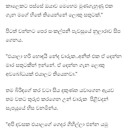
කාලෙකට පස්සේ ඔයාව මෙහෙම මුණගැහුණු එක
ගැන මගේ හිතේ තියෙන්නේ ලොකු සතුටක්.”
පිටත් වන්නට පෙර සංකල්පනී පැවසූයේ නුලාරාව සිප
ගෙනය.
“එයාලා හරි හොඳයි නේද චාරුක..අනිත් එක ඒ දෙන්න
මාර සතුටකින් ඉන්නේ. ඒ දෙන්න ගැන ලොකු
අවබෝධයක් එයාලට තියෙනවා.”
තම බිරිඳගේ කර වටා සිය දකුණත යවාගෙන ඇයව
තම වතට තුරුළු කරගෙන උන් චාරුක පිළිවදන්
සැපයූයේ හිස වනමින්ය.
“අපි දවසක එයාලගේ ගෙදර ගිහිල්ලා එන්න යමු