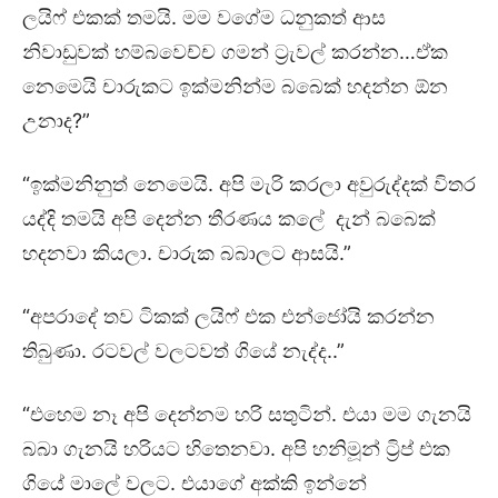
ලයිෆ් එකක් තමයි. මම වගේම ධනුකත් ආස
නිවාඩුවක් හම්බවෙච්ච ගමන් ට්‍රැවල් කරන්න…ඒක
නෙමෙයි චාරුකට ඉක්මනින්ම බබෙක් හදන්න ඕන
උනාද?”
“ඉක්මනිනුත් නෙමෙයි. අපි මැරි කරලා අවුරුද්දක් විතර
යද්දි තමයි අපි දෙන්න තීරණය කලේ දැන් බබෙක්
හදනවා කියලා. චාරුක බබාලට ආසයි.”
“අපරාදේ තව ටිකක් ලයිෆ් එක එන්ජෝයි කරන්න
තිබුණා. රටවල් වලටවත් ගියේ නැද්ද..”
“එහෙම නෑ අපි දෙන්නම හරි සතුටින්. එයා මම ගැනයි
බබා ගැනයි හරියට හිතෙනවා. අපි හනිමූන් ට්‍රිප් එක
ගියේ මාලේ වලට. එයා⁣ගේ අක්කි ඉන්නේ