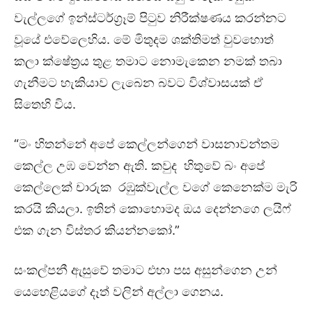
වැල්ලගේ ඉන්ස්ටර්ග්‍රෑම් පිටුව නිරීක්ෂණය කරන්නට
වූයේ එවේලෙහිය. මේ මිතුදම ශක්තිමත් වුවහොත්
කලා ක්ෂේත්‍රය තුළ තමාට නොමැකෙන නමක් තබා
ගැනීමට හැකියාව ලැබෙන බවට විශ්වාසයක් ඒ
සිතෙහි විය.
“මං හිතන්නේ අපේ කෙල්ලන්ගෙන් වාසනාවන්තම
කෙල්ල උඹ වෙන්න ඇති. කවුද හිතුවේ බං අපේ
කෙල්ලෙක් චාරුක රඹුක්වැල්ල වගේ කෙනෙක්ම මැරි
කරයි කියලා. ඉතින් කොහොමද ඔය දෙන්නගෙ ලයිෆ්
එක ගැන විස්තර කියන්නකෝ.”
සංකල්පනී ඇසුවේ තමාට එහා පස අසුන්ගෙන උන්
යෙහෙළියගේ දෑත් වලින් අල්ලා ගෙනය.