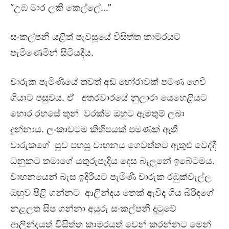
“උඹ මාර ලකී කෙල්ලේ…”
සංකල්පනී යළිත් පැවසූයේ විසිත්ත කාමරයට
පැමිණෙමින් සිටියදීය.
චාරුක පැමිණියේ තවත් අඩ හෝරාවක් පමණ ගෙවී
ගියාට පසුවය. ඒ අතරවාරයේ ⁣නුලාරා යෙහෙළියට
හොර රහසේ තුන් වරක්ම ඔහුට ඇමතුම් ලබා
දුන්නාය. ලංකාවටම කිහිපයක් පමණක් ඇති
චාරුකගේ සුව පහසු වාහනය ගෙවත්තට ඇතුළු වෙද්දී
ධනුකට තමාගේ යතුරුපැදිය දෙස බැලුනේ ඉබේටමය.
වාහනයෙන් බැස ඉදිරියට පැමිණි චාරුක රඹුක්වැල්ල
ඔහුව පිළි ගන්නට ආලින්දය තෙක් ඇවිද ගිය බිරිඳගේ
නළලත සිප ගන්නා අයුරු සංකල්පනී දුටුවේ
ආලින්දයත් විසිත්ත කාමරයත් වෙන් කරන්නට මෙන්