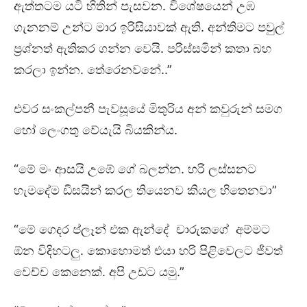
ඇත්තටම යටි හිතින් පැසවන. විශේෂයෙන් උඹ
ගැනනම් උන්ට මාර ඉරිසියාවක් ඇති. අන්තිමට පවුල්
ප්‍රශ්නත් ඇතිකර ගන්න වෙයි. පරිස්සමින් කතා බහ
කරලා ඉන්න. තේරෙනවනේ..”
එවර සංකල්පනී පැවසූයේ මිතුරිය අන් කවුරුන් සමග
හෝ ⁣ලෙංගතු වේයැයි බියකින්ය.
“මේ මං ආසයි උඹේ ගේ බලන්න. හරි ලස්සනට
හැමදේම ඩිසයින් කරල තියෙනව කියල හිතෙනවා”
“මේ ගෙදර ප්ලෑන් එක ඇන්දේ චාරුකගේ අම්මට
ඕන විදිහටලු. කොහොමත් එයා හරි පිළිවෙලට ජීවත්
වෙච්ච කෙනෙක්. අපි උඩට යමු.”