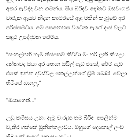
අතර ඇවිද්ද වන ගමන්ය. සිය බිරිඳව දෝතට ඔසවාගත්
චාරුක ඇයව නිදන කාමරයේ ඇඳ මතින් තැබුවේ අර
පරිස්සමටය. මේ සෙනෙහස විටෙක ඇගේ දෑස් වලට
කඳුළු උපද්දවන තරම්ය.
“සංකල්පනී හැම තිස්සෙම කිව්වා මං හරි ලකී කියලා.
දන්නවද ඔයා අර හෙයා ඔයිල් ඇඩ් එකේ, ෂර්ට් ඇඩ්
එකේ ඉන්න දවස්වල කෙල්ලන්ගේ ඩ්‍රීම් බෝයි වෙලා
හිටියේ ඔයාලු.”
“ඔයාගෙත්…”
උඩු කමිසය උනා දැමූ චාරුක තම බිරිඳ අසලින්ම
වැතිර ගත්තේ මුනින්තලාවය. ඔහුගේ දෙතොල් ලංව
තිබුණේ ඇගේ කොපුළකටය.