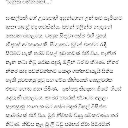
“ධනුක එන්නකෝ….”
සංකල්පනී ගේ උයනෙහි අසුන්ගෙන උන් තම සැමියාට
කතා කළේ මඳ හඬකින්ය. ඔවුන් මුලින්ම නැගුනේ
තෙවන මහලටය. ධනුක සිතුවා සේම එහි වූයේ
නිදහස් අවකාශයකි. සියයකට වුවත් එකවර රැඳී
සිටීමට හැකි තරම් විසල් ඉඩ කඩක් එහි විය. තැනින්
තැන තබා තිබූ රෝස පඳුරු මලින් බර වී තිබිණ. නිතර
නිතර සාද පවත්වන්නට යොදා ගන්නවායැයි සිතිය
හැකි සුවපහසු පුටු සහ මේස කිහිපයක් කෙළවරක
එකට ගොඩ ගසා තිබිණ. ඉන්පසු තිදෙනා ගියේ ගියේ
දෙවැනි මහලටය. කාමර හතරක් ඒවාටම අලලා
සැකසුණු නාන කාමර සේම මදක් විසල් විසිත්ත
කාමරයක් එහි විය. මුළු නිවසම වායු සමීකරණය කර
තිබිණ. නිවස තුළ වූ ලී බඩු සමහර ඒවා පිටරටින්