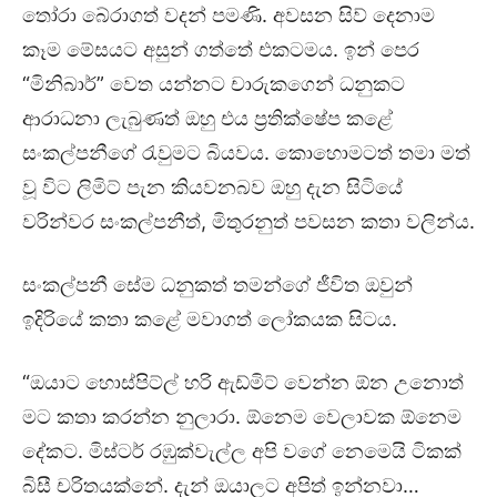
තෝරා බේරාගත් වදන් පමණි. අවසන සිව් දෙනාම
කෑම මේසයට අසුන් ගත්තේ එකටමය. ඉන් පෙර
“මිනිබාර්” වෙත යන්නට චාරුකගෙන් ධනුකට
ආරාධනා ලැබුණත් ඔහු එය ප්‍රතික්ෂේප කළේ
සංකල්පනීගේ රැවුමට බියවය. කොහොමටත් තමා මත්
වූ විට ලිමිට් පැන කියවනබව ඔහු දැන සිටියේ
වරින්වර සංකල්පනීත්, මිතුරනුත් පවසන කතා වලින්ය.
සංකල්පනී සේම ධනුකත් තමන්ගේ ජීවිත ඔවුන්
ඉදිරියේ කතා කළේ මවාගත් ලෝකයක සිටය.
“ඔයාට හොස්පිට්ල් හරි ඇඩ්මිට් වෙන්න ඕන උනොත්
මට කතා කරන්න නුලාරා. ඕනෙම වෙලාවක ඕනෙම
දේකට. මිස්ටර් රඹුක්වැල්ල අපි වගේ නෙමෙයි ටිකක්
බිසී චරිතයක්නේ. දැන් ඔයාලට අපිත් ඉන්නවා…