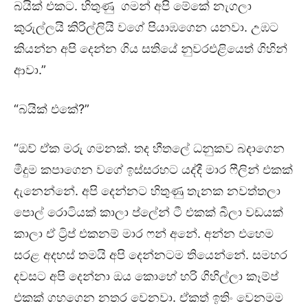
බයික් එකට. හිතුණු ගමන් අපි මේකේ නැගලා
කුරුල්ලයි කිරිල්ලියි වගේ පියාඹගෙන යනවා. උඹට
කියන්න අපි දෙන්න ගිය සතියේ නුවරඑළියෙත් ගිහින්
ආවා.”
“බයික් එකේ?”
“ඔව් ඒක මරු ගමනක්. තද හීතලේ ධනුකව බදාගෙන
මීදුම කපාගෙන වගේ ඉස්සරහට යද්දී මාර ෆීලින් එකක්
දැනෙන්නේ. අපි දෙන්නට හිතුණු තැනක නවත්තලා
පොල් රොටියක් කාලා ප්ලේන් ටී එකක් බීලා වඩයක්
කාලා ඒ ට්‍රිප් එකනම් මාර ෆන් අනේ. අන්න එහෙම
සරළ අදහස් තමයි අපි දෙන්නටම තියෙන්නේ. සමහර
දවසට අපි දෙන්නා ඔය කොහේ හරි ගිහිල්ලා කෑම්ප්
එකක් ගහගෙන නතර වෙනවා. ඒකත් ඉතිං වෙනමම