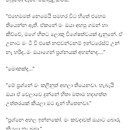
“එහෙමමත් නෙමෙයි සමහර විට හිතේ එහෙම
තියෙන්න ඇති. ඒකනේ මං ඔයා අහපු ගමන් හා
කිව්වේ, මගේ හිතට ලොකු විශේෂත්වයක් දැනුනේ. ඒ
උනාට මං ටී වී එකේ නළුවන්ටනම් ඉන්ටරෙස්ට් උන්
නෑ හරිද..මං ඔයාගෙන් ප්‍රශ්නයක් අහන්නද….”
“මොකක්ද…”
“මේ ප්‍රශ්නේ මං කලිනුත් අහලා තියෙනවා. හැබැයි
ඔයා ඒ වෙලාවෙ දුන්නේ හිතා මතාම හදාගත්ත
උත්තරයක් කියලා මට දැන් හිතෙනවා.”
“ප්‍රශ්නෙ අහල ඉන්නකෝ. මං කවදාවත් ඔයාට බොරු
කියලා නෑ බබා.”