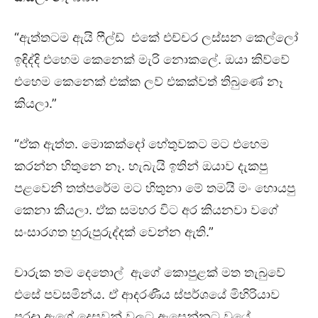
“ඇත්තටම ඇයි ෆීල්ඩ් එකේ එච්චර ලස්සන කෙල්ලෝ
ඉඳිද්දි එහෙම කෙනෙක් මැරි නොකලේ. ඔයා කිව්වේ
එහෙම කෙනෙක් එක්ක ලව් එකක්වත් තිබුණේ නෑ
කියලා.”
“ඒක ඇත්ත. මොකක්දෝ හේතුවකට මට එහෙම
කරන්න හිතුනෙ නෑ. හැබැයි ඉතින් ඔයාව දැකපු
පළවෙනි තත්පරේම මට හිතුනා මේ තමයි මං හොයපු
කෙනා කියලා. ඒක සමහර විට අර කියනවා වගේ
සංසාරගත හුරුපුරුද්දක් වෙන්න ඇති.”
චාරුක තම දෙතොල් ඇගේ කොපුළක් මත තැබුවේ
එසේ පවසමින්ය. ඒ ආදරණීය ස්පර්ශයේ මිහිරියාව
පරදා ඇගේ දෙසවන් වලට ඇසෙන්නට වූයේ