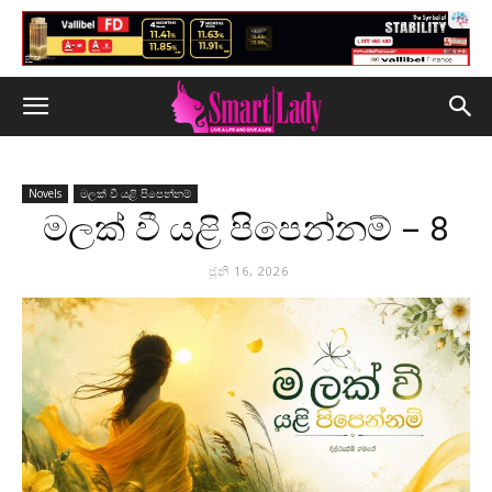
Novels
මලක් වී යළි පිපෙන්නම්
මලක් වී යළි පිපෙන්නම් – 8
ජූනි 16, 2026