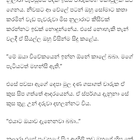
ගෙනය. නිව⁣සට ආ වේලේ පටන් ඔහු සෝමාට කතා
කරමින් වැඩ පැවරුවා මිස නුලාරාට කිසිවක්
කරන්නට ඉඩක් නොදුන්නේය. එසේ නොහැකි තැන්
වලදී ඒ සියල්ල ඔහු විසින්ම සිදු කළේය.
“මේ ඔයා විවේකයෙන් ඉන්න ඕනේ කාලේ බබා. මගේ
පැටියටත් මහන්සි ඇති.”
එසේ පවසා ඇගේ දෙපා මුල දණ ගසාගත් චාරුක ඒ
කුස සිප ගත්තේ ආදරයෙන්ය. ඒ ස්පර්ශය දැනුනා සේ
කුස තුළ උන් දරුවා දඟලන්නට විය.
“එයාට ඔයාව දැනෙනවා බබා..”
නුලාරා එසේ පැවසූයේ සිය ඇඟිලි තුඩු ඔහුගේ හිස කේ