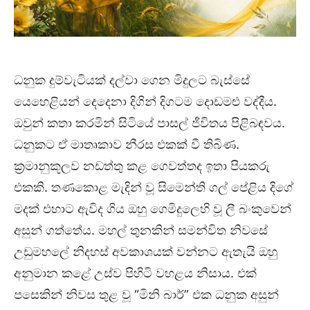
ධනුක දුම්වැටියක් දල්වා ගෙන මිදුලට බැස්සේ
යෙහෙළියන් දෙදෙනා දිගින් දිගටම දොඩමළු වද්දීය.
ඔවුන් කතා කරමින් සිටියේ පාසල් ජීවිතය පිළිබඳවය.
ධනුකට ඒ මාතෘකාව නීරස එකක් වී තිබිණ.
ක්‍රමානුකූලව නඩත්තු කළ ගෙවත්තද ඉතා පියකරු
එකකි. තණකොළ මැදින් වූ සිමෙන්ති ගල් පේළිය දිගේ
මදක් එහාට ඇවිද ගිය ඔහු ගෙමිදුලෙහි වූ ලී බංකුවෙන්
අසුන් ගත්තේය. මහල් තුනකින් සමන්විත නිවසේ
උඩුමහලේ නිදහස් අවකාශයක් වන්නට ඇතැයි ඔහු
අනුමාන කළේ උස්ව පිහිටි වහළය නිසාය. එක්
පසෙකින් නිවස තුළ වූ “මිනි බාර්” එක ධනුක අසුන්