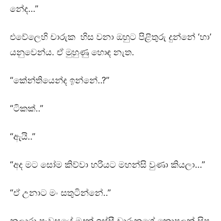
නේද…”
එවේලෙහි චාරුක හිස වනා ඔහුට පිළිතුරු දුන්නේ ‘හා’
යනුවෙන්ය. ඒ මුහුණු හොඳ නැත.
“කේන්තියෙන්ද ඉන්නේ..?”
“ටිකක්..”
“ඇයි..”
“අද මට සෝම කිව්වා හරියට මහන්සි වුණා කියලා…”
“ඒ උනාට මං සතුටින්නේ..”
නුලාරා පැවසූයේ මදක් ඉස්සී චාරුකගේ කොපුලක් සිප