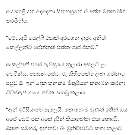
යෙහෙළියන් දෙදෙනා සිනහසුනේ ඒ අතීත මතක සිහි
කරමින්ය.
“මේ…අපි සෙල්ෆි එකක් අරගෙන දාමුද අනිත්
කෙල්ලන්ට පේන්නත් එක්ක ගෘප් එකට.”
සංකල්පනී එසේ පැවසුයේ නුලාරා අසලට ළං
වෙමින්ය. අවසන සේයා රූ කිහිපයක්ම ලබා ගත්තාට
පසුව ඕ ඉන් දෙක තුනක්ම මිතුරියන් කතාබහ කරනා
වට්ස්ඇප් ගෲය වෙත යොමුු කළාය.
“දැන් ඉරිසියාවේ පැලෙයි. කොහොම වුණත් ඉතින් ඔය
අපේ සෙට් එක අතේ දුරින් තියාගන්න එක හොඳයි.
ඔතන සමහරු ඉන්නවා බං මූනිච්ඡාවට කතා කළාට