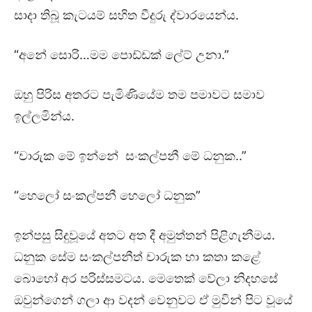
සාදා තිබූ කැටයම් සහිත වීදුරු ද්වාරයෙන්ය.
“අනේ සොරි…මම පොඩ්ඩක් ලේට් උනා.”
ඔහු පිරිස අතරට පැමිණියේම තම පමාවට සමාව
ඉල්ලමින්ය.
“චාරුක මේ ඉන්නේ සංකල්පනී මේ ධනුක..”
“හෙලෝ සංකල්පනී හෙලෝ ධනුක”
ඉන්පසු සිදුවූයේ අතට අත දී අමුත්තන් පිළිගැනීමය.
ධනුක සේම සංකල්පනීත් චාරුක හා කතා කළේ
බොහෝ අර පරිස්සමටය. මෙතෙක් වේලා නිදහසේ
ඔවුන්ගෙන් ගලා ආ වදන් වෙනුවට ඒ මුවින් පිට වූයේ