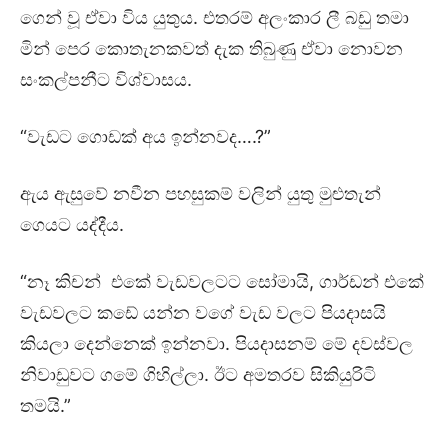
ගෙන් වූ ඒවා විය යුතුය. එතරම් අලංකාර ලී බඩු තමා
මින් පෙර කොතැනකවත් දැක තිබුණු ඒවා නොවන
සංකල්පනීට විශ්වාසය.
“වැඩට ගොඩක් අය ඉන්නවද….?”
ඇය ඇසුවේ නවීන පහසුකම් වලින් යුතු මුළුතැන්
ගෙයට යද්දීය.
“නෑ කිචන් එකේ වැඩවලටට සෝමායි, ගාර්ඩන් එකේ
වැඩවලට කඩේ යන්න වගේ වැඩ වලට පියදාසයි
කියලා දෙන්නෙක් ඉන්නවා. පියදාසනම් මේ දවස්වල
නිවාඩුවට ගමේ ගිහිල්ලා. ඊට අමතරව සිකියුරිටි
තමයි.”