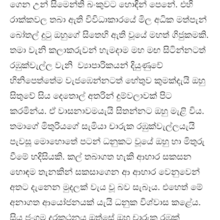
ගෙන උන් සිමෙන්ති බංකුවට හොඳින් පෙනේ. එහි
රාක්කවල තබා ඇති විවිධාකාරයේ මිල අධික මත්පැන්
බෝතල් දුටු ඔහුගේ සිතෙහි ඇති වූයේ මහත් ගිජුකමකි.
තමා වැනි කලාකරුවන් හැමදාම මහ මඟ සිටින්නටත්
රඹුක්වැල්ල වැනි ව්‍යාපාරිකයන් දියුණුවේ
හිනිපෙත්තේම වැජඹෙන්නටත් හේතුව කුමක්දැයි ඔහු
සිතුවේ සිය දෙතොල් අතරින් දුම්වලාවක් පිට
කරමින්ය. ඒ වාසනාවමයැයි සිතන්නට ඔහු මැළි විය.
තමාගේ මිතුරියගේ සැමියා චාරුක රඹුක්වැල්ලයැයි
පැවසූ මොහොතේ පටන් ධනුකට වූයේ ඔහු හා මිතුරු
වීමේ හදිසියකි. කල් තබාගත හැකි ආහාර සකසන
හොඳම තැනකින් සකසාගෙන ආ ආහාර වෙනුවෙන්
අතට දැනෙන මුදලක් වැය වූ බව සැබෑය. එහෙත් මේ
අනාගත ආයෝජනයක් යැයි ධනුක විශ්වාස කළේය.
සිය ජංගම දුරකථනය ඔත්සේ ඔහු චාරුක රඹුක්