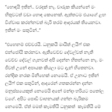
“හොඳයි ඉතින්.. වරදක් නෑ. චාරුක කියන්නේ මං
හිතුවටත් වඩා හොඳ කෙනෙක්. ඇත්තටම එයාගේ ළඟ
විශ්වාස කරන්නවත් බැරි තරම් ආදරයක් තියෙනවා.
ඉතින් මං සතුටින්..”
“එහෙනම් එච්චරයි. ධනුකයි මායිත් ලයිෆ් එක
එන්ජෝයි කරනවා. ඇතිවෙච්ච දේවල්වත් නැති
වෙච්ච දේවල් ගැනවත් අපි දෙන්න හිතන්නෙ නෑ. මං
ජීවත් උනේ අපායක කියලා මට දැන් හිතෙනවා.
රන්දික නරක මිනිහෙක් නෙමෙයි. ඒ උනාට ඉතින්
ලයිෆ් එක සතුටින්, ආදරෙන් ගතකරන්න දන්න
මනුස්සයෙකුත් නෙමෙයි අනේ මන්දා හරියට පතෝල
වගේ. අපිට පොඩි වාහනයක් ගන්න බැරිකම
නෙමෙයි. ඒත් මමත් කැමතියි ධනුකත් කැමතියි මේ