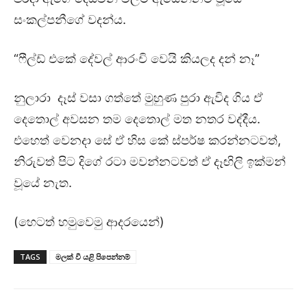
සංකල්පනීගේ වදන්ය.
“ෆීල්ඩ් එකේ දේවල් ආරංචි වෙයි කියලද දන් නෑ”
නුලාරා දෑස් වසා ගත්තේ මුහුණ පුරා ඇවිද ගිය ඒ
දෙතොල් අවසන තම දෙතොල් මත නතර වද්දීය.
එහෙත් වෙනදා සේ ඒ හිස කේ ස්පර්ෂ කරන්නටවත්,
නිරුවත් පිට දිගේ රටා මවන්නටවත් ඒ දෑඟිලි ඉක්මන්
වූයේ නැත.
(හෙටත් හමුවෙමු ආදරයෙන්)
TAGS
මලක් වී යළි පිපෙන්නම්