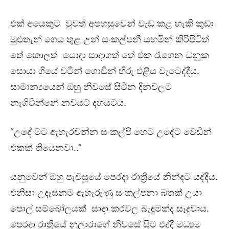
එක් අයෙකුට වුවත් අපහසුවෙන් වැඩ කළ හැකි කුඩා
මුළුතැන් ගෙය තුළ උන් සංකල්පනී යහමින් කිරිපිටිත්
තේ කොලත් යොදා සාදාගත් තේ එක රැගෙන ධනුක
සොයා ගියේ වටින් ගොඩින් හිරු එළිය වැටෙද්දීය.
සාමාන්‍යයෙන් ඔහු නිවසේ සිටින දිනවලට
නැගිටින්නේ නවයට දහයටය.
“උදේ මට ඇහැරවන්න සංකල්පි හෙට උදේට වෙඩින්
එකක් තියෙනවා..”
යනුවෙන් ඔහු පැවසූයේ පෙරදා රාත්‍රියේ නින්දට යද්දීය.
එනිසා උදෑසනම ඇහැරුණු සංකල්පනා බතක් උයා
පොල් සම්බෝලයක් සාදා කරවල බැඳුමක්ද සෑදුවාය.
පෙරදා රාත්‍රියේ නුලාරාගේ නිවසේ සිට එද්දී මධ්‍යම