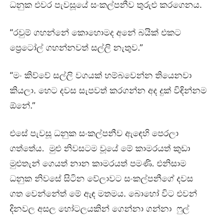
ධනුක එවර පැවසූයේ සංකල්පනීව තුරුළු කරගෙනය.
“රවුම් ගහන්නේ කොහොමද අනේ බයික් එකට
ප්‍රෙටෝල් ගහන්නවත් සල්ලි නැතුව.”
“මං කිව්වේ සල්ලි වගයක් හම්බවෙන්න තියෙනවා
කියලා. හෙට දවස සැපවත් කරගන්න අද දුක් විඳින්නම
ඕනේ.”
එසේ පැවසූ ධනුක සංකල්පනීව ඇඳෙහි පෙරලා
ගත්තේය. මුළු නිවසටම වූයේ මේ කාමරයත් කුඩා
මුළුතැන් ගෙයත් නාන කාමරයත් පමණි. එනිසාම
ධනුක නිවසේ සිටින වේලාවට සංකල්පනීගේ දවස
ගත වෙන්නේත් මේ ඇඳ මතමය. බොහෝ විට එවන්
දිනවල අසල හෝටලයකින් ගෙන්නා ගන්නා ෆුල්