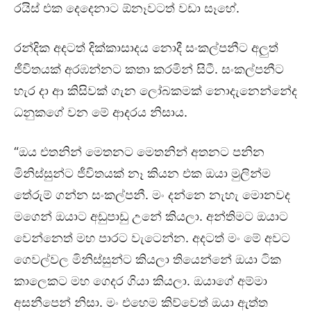
රයිස් එක දෙදෙනාට ඕනෑවටත් වඩා සෑහේ.
රන්දික අදටත් දික්කාසාදය නොදී සංකල්පනීට අලුත්
ජීවිතයක් අරඹන්නට කතා කරමින් සිටී. සංකල්පනීට
හැර දා ආ කිසිවක් ගැන ලෝබකමක් නොදැනෙන්නේද
ධනුකගේ වන මේ ආදරය නිසාය.
“ඔය එතනින් මෙතනට මෙතනින් අතනට පනින
මිනිස්සුන්ට ජීවිතයක් නෑ කියන එක ඔයා මුලින්ම
තේරුම් ගන්න සංකල්පනී. මං දන්නෙ නැහැ මොනවද
මගෙන් ඔයාට අඩුපාඩු උනේ කියලා. අන්තිමට ඔයාට
වෙන්නෙත් මහ පාරට වැටෙන්න. අදටත් මං මේ අවට
ගෙවල්වල මිනිස්සුන්ට කියලා තියෙන්නේ ඔයා ටික
කාලෙකට මහ ගෙදර ගියා කියලා. ඔයාගේ අම්මා
අසනීපෙන් නිසා. මං එහෙම කිව්වෙත් ඔයා ඇත්ත