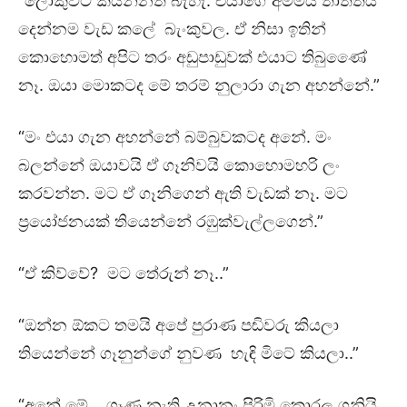
“ලොකුවට කියන්නත් බැහැ. එයාගේ අම්මයි තාත්තයි
දෙන්නම වැඩ කලේ බැංකුවල. ඒ නිසා ඉතින්
කොහොමත් අපිට තරං අඩුපාඩුවක් එයාට තිබුණෙේ
නෑ. ඔයා මොකටද මේ තරම් නුලාරා ගැන අහන්නේ.”
“මං එයා ගැන අහන්නේ බම්බුවකටද අනේ. මං
බලන්නේ ඔයාවයි ඒ ගෑනිවයි කොහොමහරි ලං
කරවන්න. මට ඒ ගෑනිගෙන් ඇති වැඩක් නෑ. මට
ප්‍රයෝජනයක් තියෙන්නේ රඹුක්වැල්ලගෙන්.”
“ඒ කිව්වේ? මට තේරුන් නෑ..”
“ඔන්න ඕකට තමයි අපේ පුරාණ පඬිවරු කියලා
තියෙන්නේ ගෑනුන්ගේ නුවණ හැඳි මිටේ කියලා..”
“අනේ මේ….ගෑණු නැති උනානං පිරිමි කොරල ගනියි