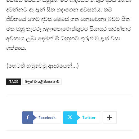
දමන්නට ඈ දැන් සිත හදාගෙන අවසන්ය. තම
ජීවිතයේ හෙට දවස මෙසේ ගත නොවෙනා බවට සිත
මත ඔහු තැවරූ බලාපොරොත්තුවට පියාසර කරන්නට
අවකාශ ලබා දෙමින් ඕ ධනුකට තුරුළු වී දෑස් වසා
ගත්තාය.
(හෙටත් හමුවෙමු ආදරයෙන්…)
TAGS
මලක් වී යළි පිපෙන්නම්
Facebook
Twitter