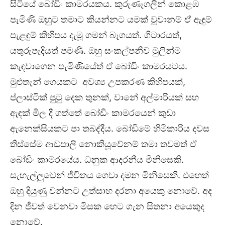
සිටියේ බෝඩිං කාමරයකය. කුරුණෑගලින් කොළඹ
පැමිණි ඔහුට තමාට කියන්නට යමක් වූවානම් ඒ ඇඳුම්
පැළඳුම් කිහිපය දැමූ ගමන් බෑගයත්. ගිටාරයත්,
යතුරුපැදියත් පමණි. ඔහු සංකල්පනීව මුලින්ම
කැඳවාගෙන පැමිණියේත් ඒ බෝඩිං කාමරයටය.
මුළුතැන් ගෙයකට අවශ්‍ය උපකරණ කිහිපයක්,
ප්ලාස්ටික් පුටු දෙක තුනක්, වානේ අල්මාරියක් සහ
ඇඳක් මිල දී ගත්තේ බෝඩිං කාමරයෙන් කුඩා
ඇනෙක්සියකට පා තබද්දීය. බෝඩිමේ හිමිකාරිය දවස
තිස්සේම ආඩපාලි නොකියූවේනම් තමා තවමත් ඒ
බෝඩිං කාමරයේය. ධනුක ආදරනීය මිනිසෙකි.
සැහැල්ලුවෙන් ජීවිතය ගෙවා දමන මිනිසෙකි. එහෙත්
ඔහු දියුණු වන්නට උත්සාහ දරනා අයෙකු නොවේ. අද
දින ජීවත් ⁣වෙනවා මිසක හෙට ගැන සිතනා අයෙකුද
නොවේ.