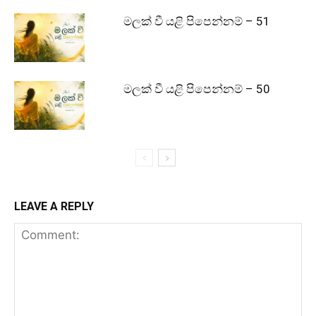
මලක් වී යළි පිපෙන්නම් – 51
මලක් වී යළි පිපෙන්නම් – 50
LEAVE A REPLY