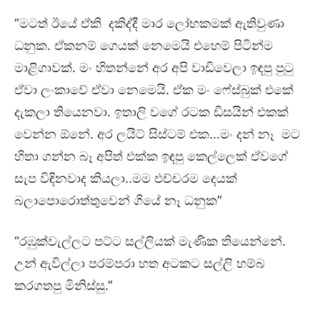
“මටත් ඊයේ ඒකි දකිද්දී මාර ලෝභකමක් ඇතිවුණා
ධනුක. ඒකනම් ගෙයක් නෙමෙයි එහෙම් පිටින්ම
මාළිගාවක්. මං හිතන්නේ අර අපි වාඩිවෙලා ඉඳපු පුටු
ඒවා ලංකාවේ ඒවා නෙමෙයි. ඒක මං ෆේස්බුක් එකේ
දැකලා තියෙනවා. ඉතාලි වගේ රටක ඩිසයින් එකක්
වෙන්න ඕනේ. අර ලයිට් සිස්ටම් එක…මං දන් නෑ මට
හිතා ගන්න බෑ අපිත් එක්ක ඉඳපු කෙල්ලෙක් ඒවගේ
සැප විඳිනවාද කියලා..මම එච්චරම දෙයක්
බලාපොරොත්තුවෙන් ගියේ නෑ ධනුක”
“රඹුක්වැල්ලට පට්ට සල්ලියක් මැණික තියෙන්නේ.
උන් ඇවිල්ලා පරම්පරා හත අටකට සල්ලි හම්බ
කරගතපු මිනිස්සු.”