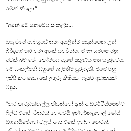
මේන් කියලා.”
“අනේ මේ නෙමෙයි සංකල්පි…”
ඔහු එසේ පැවසූයේ තමා අසලින්ම අසුන්ගෙන උන්
බිරිඳගේ කර වටා අතක් යවමින්ය. ඒ හා සමගම ඔහු
අඩක් බ්ව් තේ කෝප්පය ඇගේ දකුණත මත තැබුවේය.
මේ සංකල්පනී ඔහුගේ කැමතිම පුරුද්දකි. එසේ ඔහු
ඉතිරි කර දෙන තේ උගුරු කිහිපය ඇයට අමෘතයක්
බඳුය.
“චාරුක රඹුක්වැල්ල කියන්නේ දැන් ඇඩ්වර්ටීස්ට්මන්ට්
ෆීල්ඩ් එකේ විතරක් නෙමෙයි ඉන්ටර්නැෂනල් ෂෝස්
ඕගනයිෂේශන් වලත් අංක එකේ ඉන්න පොරක්.
අපිටත් හැමදාම මෙතන මේ විදිහටම ඉන්න බෑනේ.