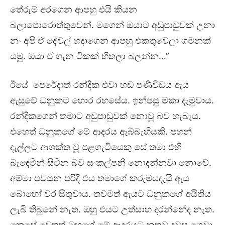
තේරුම් අරගෙන ආපහු එයි කියන
බලාපොරොත්තුවෙන්. මගෙන් ඔයාට අඩුපාඩුවක් උනා
නං අපි ඒ දේවල් හදාගෙන ආපහු එකතුවෙලා ගමනක්
යමු. ඔයා ඒ ගැන ටිකක් හිතලා බලන්න…”
ඊයේ පෙරේදාත් රන්දික එවා හඬ පණිවිඩය ඇය
ඇසුවේ ධනුකට හොර රහසේය. ඉන්පසු මකා දැමුවාය.
රන්දිකගෙන් තමාට අඩුපාඩුවක් නොවූ බව හැබෑය.
එහෙත් ධනුකගේ මේ ආදරය ඇබ්බැහියකි. පහන්
දැල්ලට ආශක්ත වූ පළගැටියෙකු සේ තමා එහි
බැඳෙමින් සිටින බව සංකල්පනී නොදන්නවා නොවේ.
අම්මා පවසන පරිදි එය තමාගේ කරුමයදැයි ඇය
බොහෝ වර සිතුවාය. තවමත් ඇයට ධනුකගේ අයිතිය
ලැබී තිබුනේ නැත. ඔහු එයට උත්සාහ දරන්නේද නැත.
කෙසේ වෙතත් ඔහුගේ මේ ආදරයට නතුව දවස ගෙවා