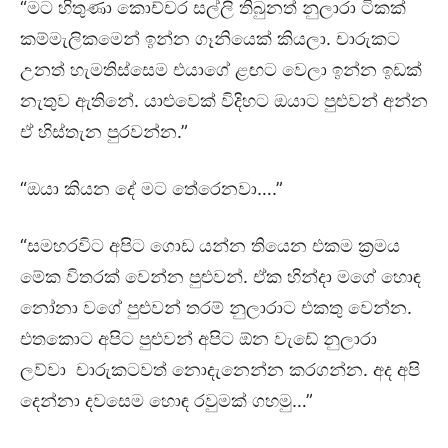
“මට හිතුණා කොච්චර සල්ලි තිබුනත් නුලාරා ටිකක්
කම්මැලිකමෙන් ඉන්න ගෑනියෙක් කියලා. චාරුකට
උනත් හැමතිස්සෙම එයාගේ ළඟට වෙලා ඉන්න ඉඩක්
නැතුව ඇතිනේ. යාළුවෙක් විදිහට ඔයාට පුළුවන් අන්න
ඒ හිස්තැන පුරවන්න.”
“ඔයා කියන දේ මට තේරෙනවා….”
“සමහරවිට අපිට ගොඩ යන්න තියෙන එකම ක්‍රමය
මේක විතරක් වෙන්න පුළුවන්. ඒක හින්දා මගේ හොඳ
නෝනා වගේ පුළුවන් තරම් නුලාරාට එකතු වෙන්න.
එතකොට අපිට පුළුවන් අපිට ඕන වැඩේ නුලාරා
ලව්වා චාරුකටවත් නොදැනෙන්න කරගන්න. අද අපි
දෙන්නා දවසෙම හොඳ රවුමක් ගහමු…”