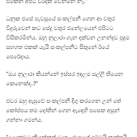
එකෙන් අපිට වරදක් වෙන්නෙ නෑ.”
ධනුක එසේ පැවසූයේ සංකල්පනී ගෙන ආ වතුර
වීදුරුවෙන් කට සේදූ වතුර ජනේලයෙන් එපිටට
විසිකරමින්ය. ඔහු නුලාරා ගැන දක්වන උනන්දුව පුදුම
සහගත එකක් යැයි සංකල්පනීට සිතුනේ ඊයේ
පෙරේදාය.
“ඔය නුලාරා කියන්නේ ඉස්සර ඉඳලම සල්ලි තියෙන
කෙනෙක්ද..?”
එවර ඔහු ඇසුවේ සංකල්පනී දිගු කරගෙන උන් තේ
කෝප්පය තම දෝතින් ගෙන ඇඳෙහි පසෙක අසුන්
ගන්නා ගමන්ය.