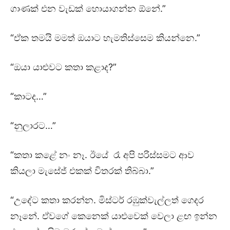
ගාණක් එන වැඩක් හොයාගන්න ඕනේ.”
“ඒක තමයි මමත් ඔයාට හැමතිස්සෙම කියන්නෙ.”
“ඔයා යාළුවට කතා කළාද?”
“කාටද…”
“නුලාරට…”
“කතා කළේ නං නෑ. ඊයේ රෑ අපි පරිස්සමට ආව
කියලා මැසේජ් එකක් විතරක් තිබ්බා.”
“උදේට කතා කරන්න. මිස්ටර් රඹුක්වැල්ලත් ගෙදර
නෑනේ. ඒවගේ කෙනෙක් යාළුවෙක් වෙලා ළඟ ඉන්න