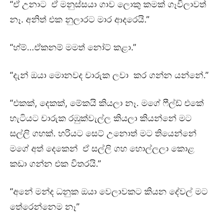
“ඒ උනාට ඒ මනුස්සයා ගාව ලොකු කමක් ගෑවිලාවත්
නෑ. අනිත් එක නුලාරට මාර ආදරෙයි.”
“හ්ම්…ඒකනම් මමත් නෝට් කළා.”
“දැන් ඔයා මොනවද චාරුක ලවා කර ගන්න යන්නේ.”
“එකක්, දෙකක්, මේකයි කියලා නෑ. මගේ ෆීල්ඩ් එකේ
හැටියට චාරුක රඹුක්වැල්ල කියලා කියන්නේ මට
සල්ලි ගහක්. හරියට සෙට් උනොත් මට තියෙන්නේ
මගේ අත් දෙකෙන් ඒ සල්ලි ගහ හොල්ලලා කොළ
කඩා ගන්න එක විතරයි.”
“අනේ මන්ද ධනුක ඔයා වෙලාවකට කියන දේවල් මට
තේරෙන්නෙම නෑ”