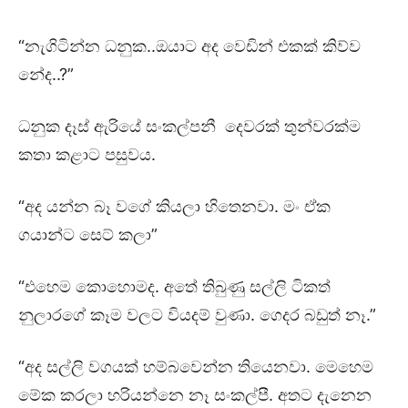
“නැගිටින්න ධනුක..ඔයාට අද වෙඩින් එකක් කිව්ව
නේද..?”
ධනුක දෑස් ඇරියේ සංකල්පනී දෙවරක් තුන්වරක්ම
කතා කළාට පසුවය.
“අද යන්න බෑ වගේ කියලා හිතෙනවා. මං ඒක
ගයාන්ට සෙට් කලා”
“එහෙම කොහොමද. අතේ තිබුණු සල්ලි ටිකත්
නුලාරගේ කෑම වලට වියදම් වුණා. ගෙදර බඩුත් නෑ.”
“අද සල්ලි වගයක් හම්බවෙන්න තියෙනවා. මෙහෙම
මේක කරලා හරියන්නෙ නෑ සංකල්පී. අතට දැනෙන