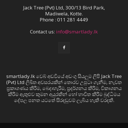
Jack Tree (Pvt) Ltd, 300/13 Bird Park,
Madiwela, Kotte.
Phone : 011 281 4449
Contact us:
info@smartlady.lk
smartlady.lk වෙබ් අඩවියේ අඩංගු සියලුම ලිපි Jack Tree
(Pvt) Ltd ලිඛිත අවසරයකින් තොරව උපුටා ගැනීම, නැවත
ප්‍රකාශණය කිරීම, බෙදාහැරීම, ප්‍රදර්ශනය කිරීම, විකාශනය
කිරීම ඇතුළුව කුමන අයුරකින් හෝ භාවිත කිරීම බුද්ධිමය
දේපල පනත යටතේ සිරදඬුවම් ලැබිය හැකි වරදකි.