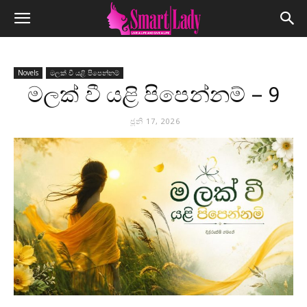
Novels
මලක් වී යළි පිපෙන්නම්
මලක් වී යළි පිපෙන්නම් – 9
ජූනි 17, 2026