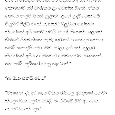
කොහොම හරි චාරුකට ළං වෙන්න ඕනේ. ඒකට
හොඳම පාලම තමයි නුලාරා. උගේ උදව්වෙන් මේ
මියුසිස් ෆීල්ඩ් එකේ තැනකට ඔලුව දා ගන්නවා
කියන්නේ අපි ගොඩ තමයි. මගේ හිතෙන් කාලයක්
තිස්සේ තිබ්බ හීනෙ හැබෑ කරගන්න හොඳම කෙනා
තමයි සංකල්පි මේ හම්බ වෙලා ඉන්නේ. නුලාරා
කියන්නේ අපිට අහම්බෙන් හම්බවෙච්ච කෙනෙක්
නෙමෙයි දෙයියෝ එවපු තෑග්ගක්.”
“ආ ඔයා ඒකයි මේ…”
“මතක නැද්ද අර කෑම ටිකට රුපියල් අටදාහක් යනවා
කියලා ඔයා ලෝභ වෙද්දි මං කිව්වේ ඕව අනාගත
ආයෝජන කියලා.”