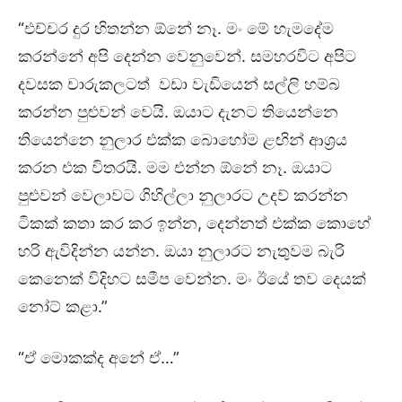
“එච්චර දුර හිතන්න ඕනේ නෑ. මං මේ හැමදේම
කරන්නේ අපි දෙන්න වෙනුවෙන්. සමහරවිට අපිට
දවසක චාරුකලටත් වඩා වැඩියෙන් සල්ලි හම්බ
කරන්න පුළුවන් වෙයි. ඔයාට දැනට තියෙන්නෙ
තියෙන්නෙ නුලාර එක්ක බොහෝම ළඟින් ආශ්‍රය
කරන එක විතරයි. මම එන්න ඕනේ නෑ. ඔයාට
පුළුවන් වෙලාවට ගිහිල්ලා නුලාරට උදව් කරන්න
ටිකක් කතා කර කර ඉන්න, දෙන්නත් එක්ක කොහේ
හරි ඇවිදින්න යන්න. ඔයා නුලාරට නැතුවම බැරි
කෙනෙක් විදිහට සමීප වෙන්න. මං ඊයේ තව දෙයක්
නෝට් කළා.”
“ඒ මොකක්ද අනේ ඒ…”