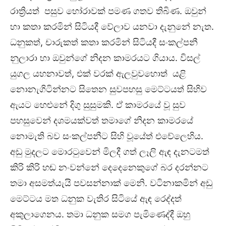
රාත්‍රියත් පසුව හෝරාවක් පමණ ගතව තිබිණ. ඔවුන්
හා කතා කරමින් සිටියදී වේලාව යනවා දැනුනේ නැත.
ධනුකත්, චාරුකත් කතා කරමින් සිටියදී සංකල්පනී
නුලාරා හා ඔවුන්ගේ නිදන කාමරයට ගියාය. විසල්
යුගල යහනාවත්, එක් වරක් ඇලවුවහොත් යළි
නොනැගිටින්නට සිතෙන සුවපහසු මෙට්ටයත් සිහිව
ඇයට හෙළුනේ දිගු සුසුමකි. ඒ කාමරයේ වූ සුව
පහසුවෙන් දශමයක්වත් තමාගේ නිදන කාමරයේ
නොමැති බව සංකල්පනීට සිහි වූයේත් එවේලෙහිය.
අඩු මුදලට මොරටුවෙන් මිලදී ගත් ලෑලි ඇඳ දැනටමත්
කිරි කිරි හඬ නංවන්නේ දෙදෙනෙකුගේ බර දරන්නට
තමා අසමත්යැයි පවසන්නාක් මෙනි. වටිනාකමින් අඩු
මෙට්ටය මත ධනුක වැතිර සිටියේ ඇඳ රෙද්දත්
අකුලාගෙනය. තමා ධනුක සමග පැමිණෙද්දී ඔහු