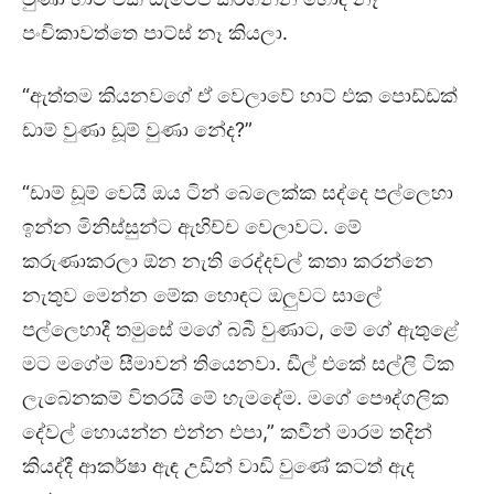
පංචිකාවත්තෙ පාට්ස් නෑ කියලා.
“ඇත්තම කියනවගේ ඒ වෙලාවේ හාට් එක පොඩ්ඩක්
ඩාම් වුණා ඩූම් වුණා නේද?”
“ඩාම් ඩූම් වෙයි ඔය ටින් බෙලෙක්ක සද්දෙ පල්ලෙහා
ඉන්න මිනිස්සුන්ට ඇහිච්ච වෙලාවට. මේ
කරුණාකරලා ඕන නැති රෙද්දවල් කතා කරන්නෙ
නැතුව මෙන්න මේක හොඳට ඔලුවට සාලේ
පල්ලෙහාදී තමුසේ මගේ බබී වුණාට, මේ ගේ ඇතුළේ
මට මගේම සීමාවන් තියෙනවා. ඩීල් එකේ සල්ලි ටික
ලැබෙනකම් විතරයි මේ හැමදේම. මගේ පෞද්ගලික
දේවල් හොයන්න එන්න එපා,” කවීන් මාරම තදින්
කියද්දී ආකර්ෂා ඇඳ උඩින් වාඩි වුණේ කටත් ඇද