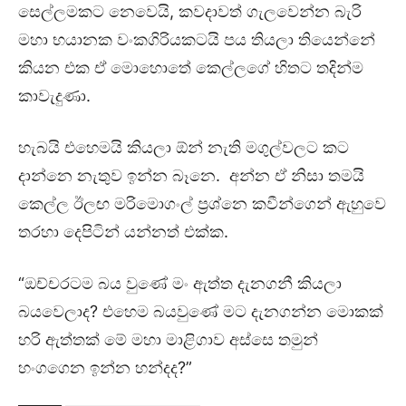
සෙල්ලමකට නෙවෙයි, කවදාවත් ගැලවෙන්න බැරි
මහා භයානක වංකගිරියකටයි පය තියලා තියෙන්නේ
කියන එක ඒ මොහොතේ කෙල්ලගේ හිතට තදින්ම
කාවැදුණා.
හැබයි එහෙමයි කියලා ඕන් නැති මගුල්වලට කට
දාන්නෙ නැතුව ඉන්න බෑනෙ. අන්න ඒ නිසා තමයි
කෙල්ල ඊලඟ මරිමොගංල් ප්‍රශ්නෙ කවීන්ගෙන් ඇහුවෙ
තරහා දෙපිටින් යන්නත් එක්ක.
“ඔච්චරටම බය වුණේ මං ඇත්ත දැනගනී කියලා
බයවෙලාද? එහෙම බයවුණේ මට දැනගන්න මොකක්
හරි ඇත්තක් මේ මහා මාළිගාව අස්සෙ තමුන්
හංගගෙන ඉන්න හන්දද?”