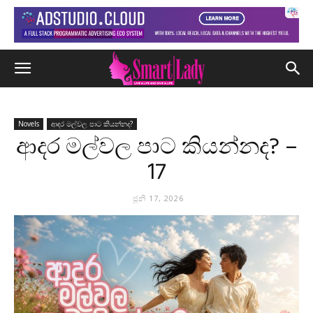
Novels
ආදර මල්වල පාට කියන්නද?
ආදර මල්වල පාට කියන්නද? –
17
ජූනි 17, 2026