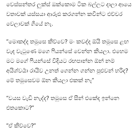
වෙස්සන්තර ලුක්ස් ඔක්කොම ටික බල්ලට දාලා ආයෙ
වතාවක් යස්සයා ආරූඪ කරගන්න කවීන්ට එච්චර
වෙලාවක් ගියේ නෑ.
“මොකද්ද තමුසෙ කිව්වෙ? මං කවද්ද ඕයි තමුසෙ ළඟ
වැඳ වැටුණෙ මගෙ ෆියන්සේ වෙන්න කියලා. එහෙම
මට මගේ ෆියන්සේ විදියට රඟපාන්න ඕන් නම්
අයිශ්වර්‍යා රායිව උනත් ගෙන්න ගන්න පුළුවන් හරිද?
මේ තමුසෙවම ඕන කියලා එකක් නෑ”
“වයස වැඩි නැද්ද? තමුසෙ ඒ සීන් එකේද ඉන්නෙ
එතකොට?”
“ඒ කිව්වෙ?”