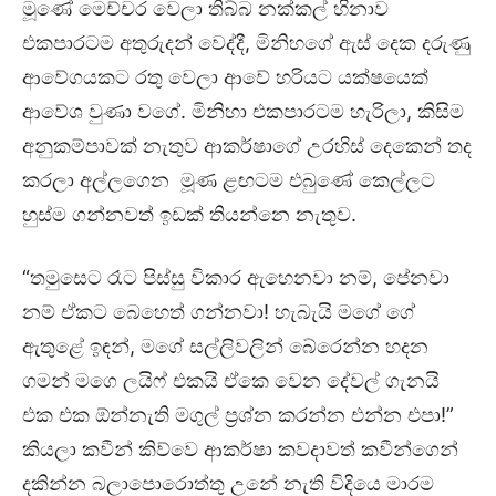
මූණේ මෙච්චර වෙලා තිබ්බ නක්කල් හිනාව
එකපාරටම අතුරුදන් වෙද්දී, මිනිහගේ ඇස් දෙක දරුණු
ආවේගයකට රතු වෙලා ආවේ හරියට යක්ෂයෙක්
ආවේශ වුණා වගේ. මිනිහා එකපාරටම හැරිලා, කිසිම
අනුකම්පාවක් නැතුව ආකර්ෂාගේ උරහිස් දෙකෙන් තද
කරලා අල්ලගෙන මූණ ළඟටම එබුණේ කෙල්ලට
හුස්ම ගන්නවත් ඉඩක් තියන්නෙ නැතුව.
“තමුසෙට රෑට පිස්සු විකාර ඇහෙනවා නම්, පේනවා
නම් ඒකට බෙහෙත් ගන්නවා! හැබැයි මගේ ගේ
ඇතුළේ ඉඳන්, මගේ සල්ලිවලින් බේරෙන්න හදන
ගමන් මගෙ ලයිෆ් එකයි ඒකෙ වෙන දේවල් ගැනයි
එක එක ඕන්නැති මගුල් ප්‍රශ්න කරන්න එන්න එපා!”
කියලා කවීන් කිව්වෙ ආකර්ෂා කවදාවත් කවීන්ගෙන්
දකින්න බලාපොරොත්තු උනේ නැති විදියෙ මාරම