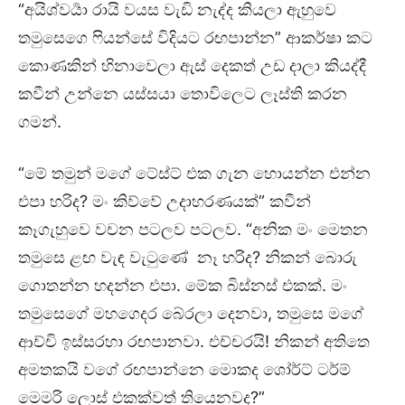
“අයිශ්වර්‍යා රායි වයස වැඩි නැද්ද කියලා ඇහුවෙ
තමුසෙගෙ ෆියන්සේ විදියට රඟපාන්න” ආකර්ෂා කට
කොණකින් හිනාවෙලා ඇස් දෙකත් උඩ දාලා කියද්දී
කවීන් උන්නෙ යස්සයා තොවිලෙට ලෑස්ති කරන
ගමන්.
“මේ තමුන් මගේ ටේස්ට් එක ගැන හොයන්න එන්න
එපා හරිද? මං කිව්වේ උදාහරණයක්” කවීන්
කෑගැහුවෙ වචන පටලව පටලව. “අනික මං මෙතන
තමුසෙ ළඟ වැඳ වැටුණේ නෑ හරිද? නිකන් බොරු
ගොතන්න හදන්න එපා. මේක බිස්නස් එකක්. මං
තමුසෙගේ මහගෙදර බේරලා දෙනවා, තමුසෙ මගේ
ආච්චි ඉස්සරහා රඟපානවා. එච්චරයි! නිකන් අතිතෙ
අමතකයි වගේ රඟපාන්නෙ මොකද ශෝර්ට් ටර්ම්
මෙමරි ලොස් එකක්වත් තියෙනවද?”