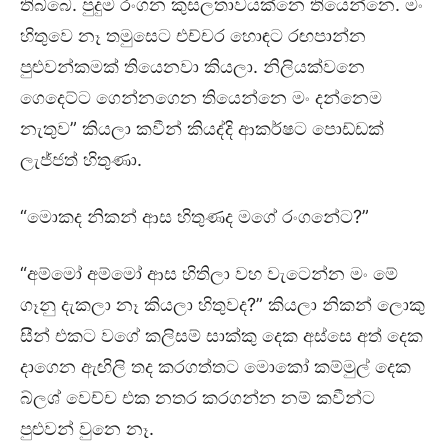
තිබ්බෙ. පුදුම රංගන කුසලතාවයක්නෙ තියෙන්නෙ. මං
හිතුවෙ නෑ තමුසෙට එච්චර හොඳට රඟපාන්න
පුළුවන්කමක් තියෙනවා කියලා. නිලියක්වනෙ
ගෙදෙට්ට ගෙන්නගෙන තියෙන්නෙ මං දන්නෙම
නැතුව” කියලා කවීන් කියද්දි ආකර්ෂට පොඩ්ඩක්
ලැජ්ජත් හිතුණා.
“මොකද නිකන් ආස හිතුණද මගේ රංගනේට?”
“අම්මෝ අම්මෝ ආස හිතිලා වහ වැටෙන්න මං මේ
ගෑනු දැකලා නෑ කියලා හිතුවද?” කියලා නිකන් ලොකු
සීන් එකට වගේ කලිසම් සාක්කු දෙක අස්සෙ අත් දෙක
දාගෙන ඇඟිලි තද කරගත්තට මොකෝ කම්මුල් දෙක
බ්ලශ් වෙච්ච එක නතර කරගන්න නම් කවීන්ට
පුළුවන් වුනෙ නෑ.