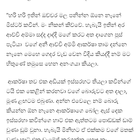
“හරි හරි ඉතින් ඔච්චර මල පනින්න ඕනෙ නෑනේ
මිස්ටර් කවීන්. මං නිකන් කිව්වේ. හැබැයි ඉතින් අර
ආච්චි අම්මා සද්ද දාද්දි මගේ කරට අත දාගෙන පූස්
පැටියා වගේ අනී ආච්චි අම්මි ආකර්ෂා තාම දන්නෙ
නෑනෙ මෙහෙ ගෙදර වැඩ වෙන විදිය කියද්දී නම් මට
හිතුණේ තමුසෙ හෙන අනංගයා කියලා.
ආකර්ෂා තව එක අඩියක් ඉස්සරහට තියලා කවීන්ගේ
ටයි එක කෙළින් කරනවා වගේ බොරුවට අත දාලා,
මූණ ළඟටම එබුණා. අන්න එවෙලෙ නම් බොරු
කියන්න ඕන නෑනෙ ආකර්ෂාගෙ බෝල ඇස් දෙක
ඉස්සරහා කවීන්ගෙ හාට් එක ඇත්තටම පොඩ්ඩක් ඩාම්
වුණා ඩූම් වුනා. හැබැයි මිනිහට ඒ එක්කම වගේ මතක්
වුණා හාට් එක ඩැමේජ් කරගන්න හොඳ නෑ