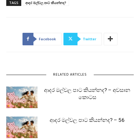
TAGS
ආදර මල්වල පාට කියන්නද?
Facebook
Twitter
RELATED ARTICLES
ආදර මල්වල පාට කියන්නද? – අවසාන
කොටස
ආදර මල්වල පාට කියන්නද? – 56