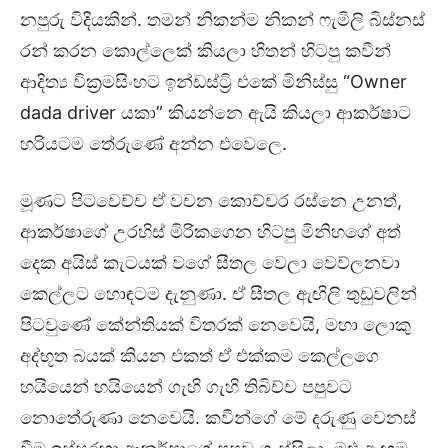
නපුරු විදියකින්. තමන් නිකන්ම නිකන් ෆැමිලි බිස්නස්
රන් කරන කොල්ලෙක් කියලා හිතන් හිටපු කවීන්
ආදිත්‍ය වික්‍රමසිංහට ඉන්ඩස්ට්‍රි එකේ මිනිස්සු “Owner
dada driver යකා” කියන්නෙ ඇයි කියලා ආකර්ෂාට
හරියටම තේරුණේ අන්න එවෙලෙ.
මූණට පිටවෙච්ච ඒ වචන කොච්චර රස්නෙ උනත්,
ආකර්ෂාගේ උරහිස් මිරිකගෙන හිටපු මිනිහගේ අත්
දෙක අයිස් කැටයක් වගේ සීතල වෙලා වෙව්ලනවා
කෙල්ලට හොඳටම දැනුණා. ඒ සීතල ඇඟිලි තුඩුවලින්
පිටවුණේ කේන්තියක් විතරක් නෙවෙයි, මහා ලොකු
අද්භූත බයක් කියන එකත් ඒ එක්කම කෙල්ලගෙ
හයියෙන් හයියෙන් ගැහි ගැහි තිබිච්ච පපුවට
නොතේරුණා නෙවෙයි. කවීන්ගේ මේ දරුණු වෙනස්