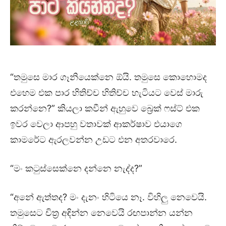
“තමුසෙ මාර ගෑනියෙක්නෙ ඕයි. තමුසෙ කොහොමද
එහෙම එක පාර හිතිච්ච හිතිච්ච හැටියට වෙස් මාරු
කරන්නෙ?” කියලා කවීන් ඇහුවෙ බ්‍රෙක් ෆස්ට් එක
ඉවර වෙලා ආපහු වතාවක් ආකර්ෂාව එයාගෙ
කාමරේට ඇරලවන්න උඩට එන අතරවාරෙ.
“මං කටුස්සෙක්නෙ දන්නෙ නැද්ද?”
“අනේ ඇත්තද? මං දැනං හිටියෙ නෑ. විහිලු නෙවෙයි.
තමුසෙට චිත්‍ර අඳින්න නෙවෙයි රඟපාන්න යන්න