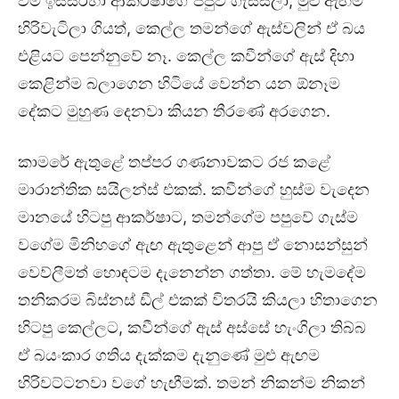
වීම ඉස්සරහා ආකර්ෂාගේ පපුව ගැස්සිලා, මුළු ඇඟම
හිරිවැටිලා ගියත්, කෙල්ල තමන්ගේ ඇස්වලින් ඒ බය
එළියට පෙන්නුවේ නෑ. කෙල්ල කවීන්ගේ ඇස් දිහා
කෙළින්ම බලාගෙන හිටියේ වෙන්න යන ඕනෑම
දේකට මුහුණ දෙනවා කියන තීරණේ අරගෙන.
කාමරේ ඇතුළේ තප්පර ගණනාවකට රජ කළේ
මාරාන්තික සයිලන්ස් එකක්. කවීන්ගේ හුස්ම වැදෙන
මානයේ හිටපු ආකර්ෂාට, තමන්ගේම පපුවේ ගැස්ම
වගේම මිනිහගේ ඇඟ ඇතුළෙන් ආපු ඒ නොසන්සුන්
වෙව්ලීමත් හොඳටම දැනෙන්න ගත්තා. මේ හැමදේම
තනිකරම බිස්නස් ඩීල් එකක් විතරයි කියලා හිතාගෙන
හිටපු කෙල්ලට, කවීන්ගේ ඇස් අස්සේ හැංගිලා තිබ්බ
ඒ බයංකාර ගතිය දැක්කම දැනුණේ මුළු ඇඟම
හිරිවට්ටනවා වගේ හැඟීමක්. තමන් නිකන්ම නිකන්