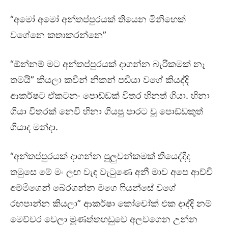
“අමෝ අමෝ අන්තප්පුරයක් තියෙන මිනිහෙක්
වගේනෙ කතාකරන්නෙ”
“ඕන්නම් මට අන්තප්පුරයක් දාගන්න බැරිකමක් නෑ
තමයි” කියලා කවීන් නිකන් පඬියා වගේ කියද්දි
ආකර්ෂට ඒකටනං පොඩ්ඩක් විතර හිනත් ගියා. හිනා
ගියා විතරක් නෙවි හිනා ගියපු පාරට චූ පොඩ්ඩකුත්
ගියාද මන්දා.
“අන්තප්පුරයක් දාගන්න පුලුවන්කමක් තියෙද්දිද
තමුසෙ මේ මං ලඟ වැඳ වැටුණෙ අනී මාව අපෙ ආච්චි
අම්මිගෙන් බේරගන්න මගෙ ෆියන්සේ වගේ
රඟපාන්න කියලා” ආකර්ෂා කෝචෝක් එක දාද්දි නම්
මෙච්චර වෙලා මූණත්තහඩුවෙ අලවගෙන උන්න