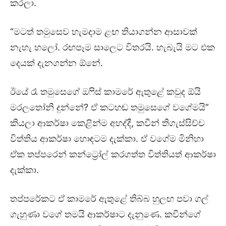
කරලා.
“මටත් තමුසෙව හැමදාම ළඟ තියාගන්න ආසාවක්
නැහැ හලෝ. රඟපෑම සාලෙට විතරයි. හැබැයි මට එක
දෙයක් දැනගන්න ඕනේ.
ඊයේ රෑ තමුසෙගේ ඔෆිස් කාමරේ ඇතුළේ කවුද ඕයි
මරලතෝනි දුන්නේ? ඒ කටහඬ තමුසෙගේ වගේමයි”
කියලා ආකර්ෂා කෙළින්ම අහද්දී, කවීන් තිගැස්සිච්ච
විත්තිය ආකර්ෂා හොඳටම දැක්කා. ඒ වගේම මිනිහා
ඒක තප්පරෙන් කන්ට්‍රෝල් කරගත්ත විත්තියත් ආකර්ෂා
දැක්කා.
තප්පරේකට ඒ කාමරේ ඇතුළේ තිබ්බ හුලඟ පවා ගල්
ගැහුණා වගේ තමයි ආකර්ෂාට දැනුණෙ. කවීන්ගේ