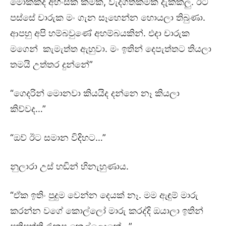
මොකක්ද අහිංසක කමක්, වැදගත්කමක් දැක්කලු. ඊට
පස්සේ චාරුක මං ගැන සෑහෙන්න හොයලා තිබුණා.
ආපහු අපි හම්බවුණේ අහම්බයකින්. එදා චාරුක
මගෙන් කැමැත්ත ඇහුවා. මං ඉතින් දෙපැත්තට තියලා
තමයි උත්තර දුන්නේ”
“ගෙදරින් මොනවා කියයිද දන්නෙ නෑ කියලා
කිව්වද…”
“ඔව් ඊට සමාන විදිහට…”
නුලාරා උස් හඬින් හිනැහුණාය.
“ඒක ඉතිං පුදුම වෙන්න දෙයක් නෑ. මම ඇඳුම් මාරු
කරන්න වගේ කොල්ලෝ මාරු කරද්දි ඔයාලා ඉතින්