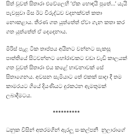
සිත් වුවත් සිතාරා එවේලෙහි ‘ඒක හොඳයි පුතේ…’ යැයි
පැවසුවා මිස ඊට විරුද්ධව වදනක්වත් කතා
නොකළාය. තීරණ ගත යුත්තේත් ඒවා ගැන කතා කර
ගත යුත්තේත් ඒ දෙදෙනාය.
මිරිස් පැළ ටික තාප්පය අයිනට වන්නට සැකසූ
පාත්තියේ සිටවන්නට හෝරාවකට වඩා වැඩි කාලයක්
ගත වුවත් සිතාරා එය කළේ භාවනාවක් සේ
සිතාගෙනය. අවසන සැමියාට තේ එකක් සාදා දී තම
කාමරයට ගියේ දියණියට දුරකථන ඇමතුමක්
ලබාදීමටය.
**********
ධනුක විසින් අතරමගින් ඇරලූ සංකල්පනී නුලාරාගේ