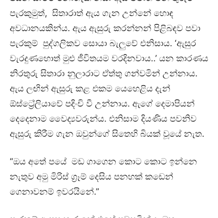
පැරකුමුත්, සිතාරාත් ඇය ගැන උන්නේ හොඳ
අවධානයකින්ය. ඇය ඇසුරු කරන්නන් පිළිබඳව පවා
පැරකුම් පුද්ගලිකව සොයා බැලුවේ එනිසාය. ‘ඇසුර
වැරදුණහොත් මුළු ජීවිතයම වරදිනවාය..’ යන කාරණය
නිරතුරු සිතාරා නුලාරාට ඒත්තු ගන්වමින් උන්නාය.
ඇය ලඟින් ඇසුරු කළ එකම යෙහෙළිය දැන්
ඕස්ට්‍රේලියාවේ පදිංචි වී උන්නාය. ඇගේ දෙමාපියන්
දෙදෙනාම වෛද්‍යවරුන්ය. එනිසාම දියණිය පවනිව
ඇසුරු කිරීම ගැන ඔවුන්ගේ සිතෙහි බියක් වූයේ නැත.
“ඔය අතේ පයේ මඩ ගාගෙන කොට කොට ඉන්නෙ
නැතුව අමු මිරිස් ග්‍රෑම් දෙසිය පනහක් කඩෙන්
ගෙනාවනම් ඉවරයිනේ.”