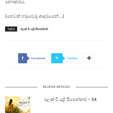
නොකරය.
(හෙටත් හමුවෙමු ආදරයෙන්…)
TAGS
මලක් වී යළි පිපෙන්නම්
Facebook
Twitter
RELATED ARTICLES
මලක් වී යළි පිපෙන්නම් – 54