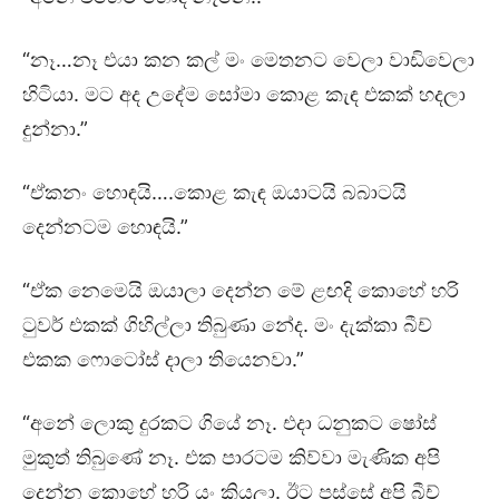
“නෑ…නෑ එයා කන කල් මං මෙතනට වෙලා වාඩිවෙලා
හිටියා. මට අද උදේම සෝමා කොළ කැඳ එකක් හදලා
දුන්නා.”
“ඒකනං හොඳයි….කොළ කැඳ ඔයාටයි බබාටයි
දෙන්නටම හොඳයි.”
“ඒක නෙමෙයි ඔයාලා දෙන්න මේ ළඟදි කොහේ හරි
ටුවර් එකක් ගිහිල්ලා තිබුණා නේද. මං දැක්කා බීච්
එකක ෆොටෝස් දාලා තියෙනවා.”
“අනේ ලොකු දුරකට ගියේ නෑ. එදා ධනුකට ෂෝස්
මුකුත් තිබුණේ නෑ. එක පාරටම කිව්වා මැණික අපි
දෙන්න කොහේ හරි යං කියලා. ඊට පස්සේ අපි බීච්