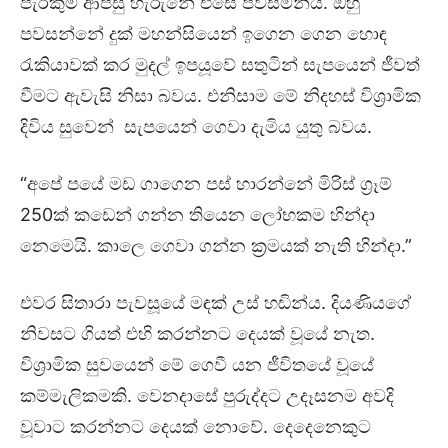
පැරකුම් ආපසු හැරුනේ එසේ පවසමින්ය. ඔහු
පවසන්නේ දුක් මහන්සියෙන් ඉගෙන ගෙන හොඳ
රැකියාවක් කර මුදල් ඉපයූවේ සතුටින් සැපයෙන් ජීවත්
වීමට ඇවැසි නිසා බවය. එනිසාම මේ නිදහස් විශ්‍රාමික
දිවිය සුවෙන් සැපයෙන් ගෙවා දැමිය යුතු බවය.
“අපේ පයේ මඩ ගාගෙන පස් හාරන්නේ මිරිස් ග්‍රෑම්
250ක් කඩෙන් ගන්න තියෙන ලෝභකම හින්දා
නෙමෙයි. කාලෙ ගෙවා ගන්න ක්‍රමයක් නැති හින්දා.”
එවර සිතාරා පැවසූයේ මඳක් උස් හඬින්ය. දියණියගේ
නිවසට ගියත් එහි කරන්නට දෙයක් වූයේ නැත.
විශ්‍රාමික සුවයෙන් මේ ගෙවී යන ජීවිතයේ වූයේ
කම්මැලිකමකි. වෙනදාසේ පුරුද්දට උදෑසනම අවදි
වූවාට කරන්නට දෙයක් නොවේ. දෙදෙනෙකුට