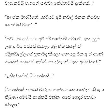
චාරුකවයි එයාගේ යාළුවා තේජනවයි දැක්කේ…”
“ෂා ඒක මාරයිනේ…හරියට අපි නවල් එකක කියවපු
කතාවක් වගේ…”
“ඔව්.. මං දන්නවා අම්මයි තාත්තයි පවා ඒ ගැන පුදුම
උනා. ඊට පස්සේ එයාලා මුලින්ම කලේ ඒ
රඹුක්වැල්ලගේ පුතාමද කියලා හොයපු එක.ඇයි අනේ
ගෙයක් හොයන් ඇවිත් කෙල්ලෙක් ගැන අහන්නේ..”
“ඉතින් ඉතින් ඊට පස්සේ…”
ඊට පස්සේ දවසක් චාරුක තාත්තට කතා කරලා කියලා
තිබුණා අම්මයි තාත්තයි එක්ක අපේ ගෙදර එනවා
කියලා.”