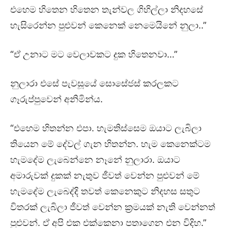
එහෙම හිතෙන හිතෙන තැන්වල ගිහිල්ලා නිදහසේ
හැසිරෙන්න පුළුවන් කෙනෙක් නෙමෙයිනේ නුලා..”
“ඒ උනාට මට වෙලාවකට දුක හිතෙනවා…”
නුලාරා එසේ පැවසූයේ සොසේජස් කරලකට
ගෑරුප්පුවෙන් අනිමින්ය.
“එහෙම හිතන්න එපා. හැමතිස්සෙම ඔයාට ලැබිලා
තියෙන මේ දේවල් ගැන හිතන්න. හැම කෙනෙක්ටම
හැමදේම ලැබෙන්නෙ නෑනේ නුලාරා. ඔයාට
අමාරුවක් දුකක් නැතුව ජීවත් වෙන්න පුළුවන් මේ
හැමදේම ලැබෙද්දි තවත් කෙනෙකුට නිදහස සතුට
විතරක් ලැබිලා ජීවත් වෙන්න ක්‍රමයක් නැති වෙන්නත්
පුළුවන්. ඒ අපි එක එක්කෙනා පතාගෙන එන විදිහ.”