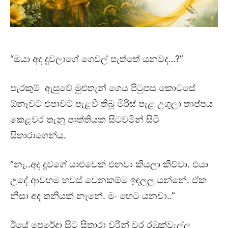
“ඔයා අද දුවලාගේ ගෙවල් පැත්තේ යනවද…?”
පැරකුම් ඇසුවේ මුළුතැන් ගෙය පිටුපස කොටසේ
ඕනෑවට එපාවට පැළවී තිබූ මිරිස් පැළ උගුලා තාප්පය
කෙළවර තැනූ පාත්තියක සිටවමින් සිටි
සිතාරාගෙන්ය.
“නෑ..අද දුවගේ යාළුවෙක් එනවා කියලා කිව්වා. එයා
උදේ ආවහම හවස් වෙනකම්ම ඉඳලලු යන්නේ. ඒක
නිසා අද තනියක් නෑනේ. මං හෙට යනවා..”
ඊයේ පෙරේදා සිට සිතාරා වරින් වර රඹුක්වැල්ල