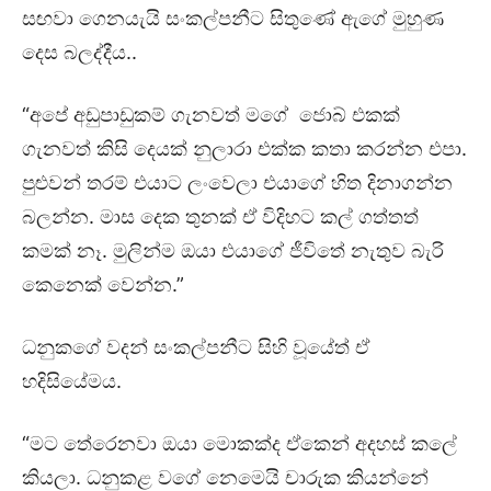
සඟවා ගෙනයැයි සංකල්පනීට සිතුණේ ඇගේ මුහුණ
දෙස බලද්දීය..
“අපේ අඩුපාඩුකම් ගැනවත් මගේ ජොබ් එකක්
ගැනවත් කිසි දෙයක් නුලාරා එක්ක කතා කරන්න එපා.
පුළුවන් තරම් එයාට ලංවෙලා එයාගේ හිත දිනාගන්න
බලන්න. මාස දෙක තුනක් ඒ විදිහට කල් ගත්තත්
කමක් නෑ. මුලින්ම ඔයා එයාගේ ජීවිතේ නැතුව බැරි
කෙනෙක් වෙන්න.”
ධනුකගේ වදන් සංකල්පනීට සිහි වූයේත් ඒ
හදිසියේමය.
“මට තේරෙනවා ඔයා මොකක්ද ඒකෙන් අදහස් කලේ
කියලා. ධනුකළ වගේ නෙමෙයි චාරුක කියන්නේ