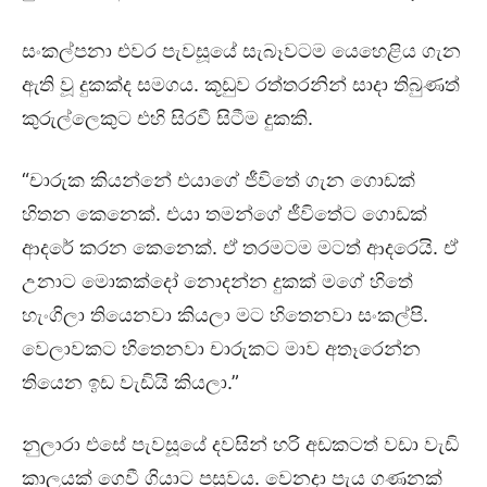
සංකල්පනා එවර පැවසූයේ සැබෑවටම යෙහෙළිය ගැන
ඇති වූ දුකක්ද සමගය. කූඩුව රත්තරනින් සාදා තිබුණත්
කුරුල්ලෙකුට එහි සිරවී සිටීම දුකකි.
“චාරුක කියන්නේ එයාගේ ජීවිතේ ගැන ගොඩක්
හිතන කෙනෙක්. එයා තමන්ගේ ජීවිතේට ගොඩක්
ආදරේ කරන කෙනෙක්. ඒ තරමටම මටත් ආදරෙයි. ඒ
උනාට මොකක්දෝ නොදන්න දුකක් මගේ හිතේ
හැංගිලා තියෙනවා කියලා මට හිතෙනවා සංකල්පි.
වෙලාවකට හිතෙනවා චාරුකට මාව අතෑරෙන්න
තියෙන ඉඩ වැඩියි කියලා.”
නුලාරා එසේ පැවසූයේ දවසින් හරි අඩකටත් වඩා වැඩි
කාලයක් ගෙවී ගියාට පසුවය. වෙනදා පැය ගණනක්