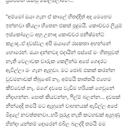
ප්‍රතිපත්ති රැකපු කෙල්ලොනේ…”
“අම්මෝ ඔයා ගැන ඒ කාලේ හිතද්දිත් අද මෙහෙම
ඉන්නවා කියලා හිතෙන එකත් පුදුමයි. කොච්චර ලියුම්
ඉස්කෝලෙට අහු උනාද කොච්චර පනිෂ්මන්ට්
කළාද..ඒ දවස්වල අපි ඔයාගේ රසකතා අහන්නේ
හොරෙන්. ඔයා දන්නවද එදායින් පස්සේ මං හිතපුවත්
නැති වෙලාවක චාරුක කෙලින්ම අපේ ගෙදරට
ඇවිල්ලා මං ගැන ඇහුවා. මට ජොබ් එකක් කරන්න
වුවමනාවක් තිබුණේ නෑ. අම්මයි තාත්තයි එහෙම
කිව්වෙත් නෑ. මගේ දවසෙ වැඩිම හරියක් ගෙවුනේ
නිදාගන්න. පොත් කියවන්න, ෆිල්ම් බලන්න… දවසක්
නින්දෙදි තමයි මට ඇහුනේ වාහනයක් ඇවිල්ල අපේ
මිදුලේ නවත්තනවා..හරි පුරුදු නැති කටහඬක් ඇහුණු
හින්දා යන්තම් දොරෙන් එබිල බලද්දි තමයි මම