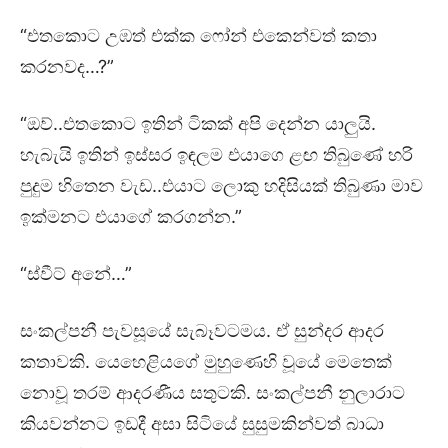
“එතකොට උඹත් එක්ක ෆෝන් එකෙන්වත් කතා
කරනවද…?”
“ඔව්..එතකොට ඉතින් ටිකක් අපි දෙන්න යාලුයි.
හැබැයි ඉතින් ඉස්සර ඉඳලම එයාගෙ ළඟ තිබුණේ හරි
පුදුම හිතෙන වැඩ..එයාට ලොකු හදිසියක් තිබුණා මාව
ඉක්මනට එයාගේ කරගන්න.”
“ස්වීට් අනේ…”
සංකල්පනී පැවසූයේ සැබෑවටමය. ඒ සුන්දර ආදර
කතාවකි. යෙහෙළියගේ මුහුණෙහි වූයේ මෙතෙක්
නොවූ තරම් ආදරණීය සතුටකි. සංකල්පනී නුලාරාට
කියවන්නට ඉඩදී අසා සිටියේ සුසුමකින්වත් බාධා