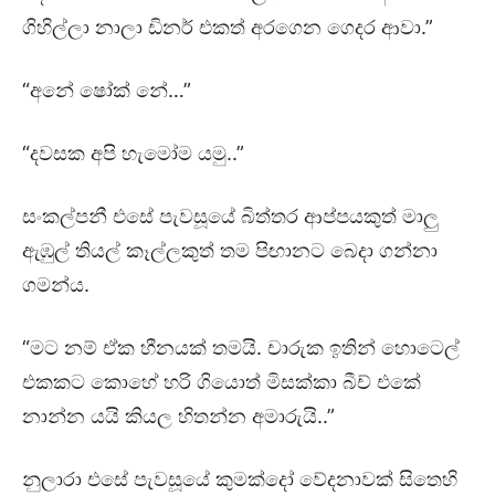
ගිහිල්ලා නාලා ඩිනර් එකත් අරගෙන ගෙදර ආවා.”
“අනේ ෂෝක් නේ…”
“දවසක අපි හැමෝම යමු..”
සංකල්පනී එසේ පැවසූයේ බිත්තර ආප්පයකුත් මාලු
ඇඹුල් තියල් කෑල්ලකුත් තම පිඟානට බෙදා ගන්නා
ගමන්ය.
“මට නම් ඒක හීනයක් තමයි. චාරුක ඉතින් හොටෙල්
එකකට කොහේ හරි ගියොත් මිසක්කා බීච් එකේ
නාන්න යයි කියල හිතන්න අමාරුයි..”
නුලාරා එසේ පැවසූයේ කුමක්දෝ වේදනාවක් සිතෙහි