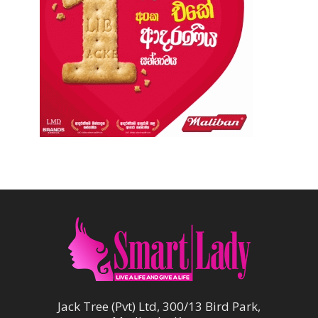
Jack Tree (Pvt) Ltd, 300/13 Bird Park,