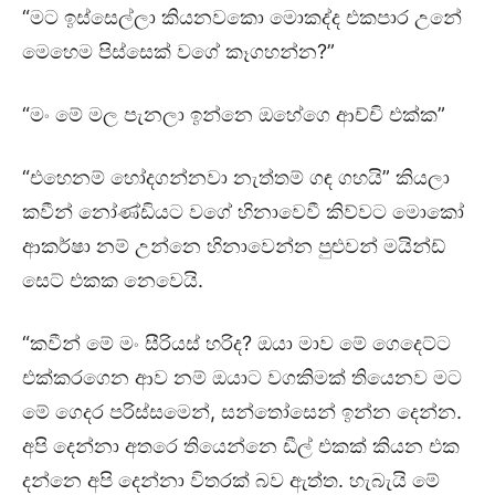
“මට ඉස්සෙල්ලා කියනවකො මොකද්ද එකපාර උනේ
මෙහෙම පිස්සෙක් වගේ කෑගහන්න?”
“මං මේ මල පැනලා ඉන්නෙ ඔහේගෙ ආච්චි එක්ක”
“එහෙනම් හෝදගන්නවා නැත්තම් ගඳ ගහයි” කියලා
කවීන් නෝණ්ඩියට වගේ හිනාවෙවී කිව්වට මොකෝ
ආකර්ෂා නම් උන්නෙ හිනාවෙන්න පුළුවන් මයින්ඩ්
සෙට් එකක නෙවෙයි.
“කවීන් මේ මං සීරියස් හරිද? ඔයා මාව මේ ගෙදෙට්ට
එක්කරගෙන ආව නම් ඔයාට වගකිමක් තියෙනව මට
මේ ගෙදර පරිස්සමෙන්, සන්තෝසෙන් ඉන්න දෙන්න.
අපි දෙන්නා අතරෙ තියෙන්නෙ ඩීල් එකක් කියන එක
දන්නෙ අපි දෙන්නා විතරක් බව ඇත්ත. හැබැයි මේ