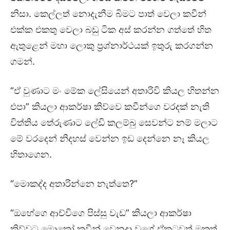
නිසා. කෙල්ලත් නොදැනීම බිමට පාත් වෙලා කවීන්
එක්ක එකතු වෙලා බඩු ටික අස් කරන්න ගත්තේ හිත
ඇතුළෙන් මහා ලොකු ප්‍රශ්නාර්ථයක් ඉතුරු කරගන්න
ගමන්.
“ඒ වුණාට මං මේක ලේසියෙන් අතාරිවි කියල හිතන්න
එපා” කියලා ආකර්ෂා කිව්වෙ කවීන්ගෙ වරදක් නැති
විත්තිය තේරුණාට ලේඩි කලම්බු සෙවන්ට නම් මලාට
මේ වරදෙන් නිදහස් වෙන්න ඉඩ දෙන්නෙ නෑ කියල
හිතාගෙන.
“මොකද්ද අතාරින්නෙ නැත්තෙ?”
“ඔහේගෙ ආච්චිගෙ පිස්සු වැඩ” කියලා ආකර්ෂා
කිව්වට මොකෝ කවීන් වෙනදා වගේ ඒකටවත් මුකුත්