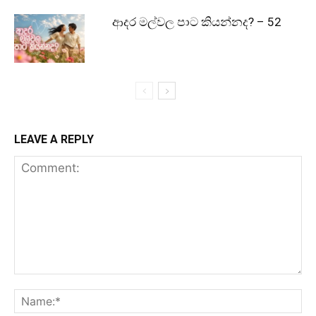
ආදර මල්වල පාට කියන්නද? – 52
LEAVE A REPLY