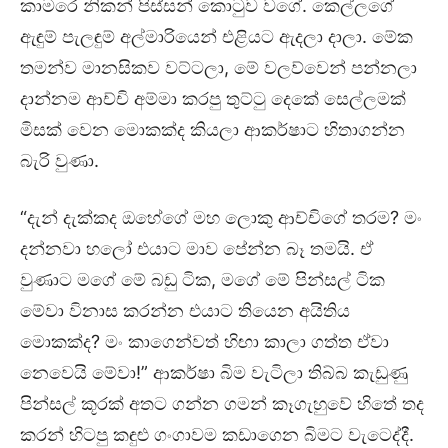
කාමරෙ නිකන් පිස්සන් කොටුව වගේ. කෙල්ලගේ
ඇඳුම් පැලඳුම් අල්මාරියෙන් එළියට ඇදලා දාලා. මේක
තමන්ව මානසිකව වට්ටලා, මේ වලව්වෙන් පන්නලා
දාන්නම ආච්චි අම්මා කරපු තුට්ටු දෙකේ සෙල්ලමක්
මිසක් වෙන මොකක්ද කියලා ආකර්ෂාට හිතාගන්න
බැරි වුණා.
“දැන් දැක්කද ඔහේගේ මහ ලොකු ආච්චිගේ තරම? මං
දන්නවා හලෝ එයාට මාව පේන්න බෑ තමයි. ඒ
වුණාට මගේ මේ බඩු ටික, මගේ මේ පින්සල් ටික
මේවා විනාස කරන්න එයාට තියෙන අයිතිය
මොකක්ද? මං කාගෙන්වත් හිඟා කාලා ගත්ත ඒවා
නෙවෙයි මේවා!” ආකර්ෂා බිම වැටිලා තිබ්බ කැඩුණු
පින්සල් කූරක් අතට ගන්න ගමන් කෑගැහුවේ හිතේ තද
කරන් හිටපු කඳුළු ගංගාවම කඩාගෙන බිමට වැටෙද්දී.