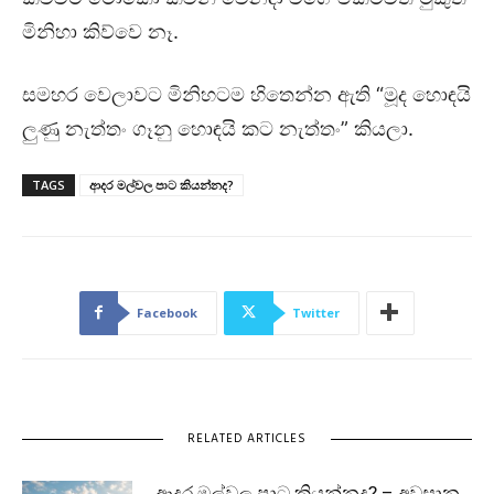
මිනිහා කිව්වෙ නෑ.
සමහර වෙලාවට මිනිහටම හිතෙන්න ඇති “මූද හොඳයි
ලුණු නැත්තං ගෑනු හොඳයි කට නැත්තං” කියලා.
TAGS
ආදර මල්වල පාට කියන්නද?
Facebook
Twitter
RELATED ARTICLES
ආදර මල්වල පාට කියන්නද? – අවසාන