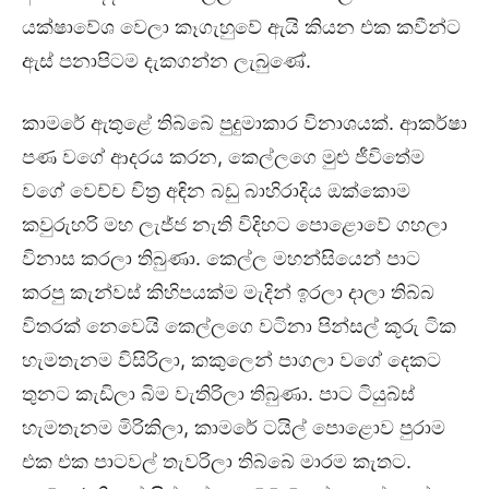
යක්ෂාවේශ වෙලා කෑගැහුවේ ඇයි කියන එක කවීන්ට
ඇස් පනාපිටම දැකගන්න ලැබුණේ.
කාමරේ ඇතුළේ තිබ්බේ පුදුමාකාර විනාශයක්. ආකර්ෂා
පණ වගේ ආදරය කරන, කෙල්ලගෙ මුළු ජීවිතේම
වගේ වෙච්ච චිත්‍ර අඳින බඩු බාහිරාදිය ඔක්කොම
කවුරුහරි මහ ලැජ්ජ නැති විදිහට පොළොවේ ගහලා
විනාස කරලා තිබුණා. කෙල්ල මහන්සියෙන් පාට
කරපු කැන්වස් කිහිපයක්ම මැදින් ඉරලා දාලා තිබ්බ
විතරක් නෙවෙයි කෙල්ලගෙ වටිනා පින්සල් කූරු ටික
හැමතැනම විසිරිලා, කකුලෙන් පාගලා වගේ දෙකට
තුනට කැඩිලා බිම වැතිරිලා තිබුණා. පාට ටියුබ්ස්
හැමතැනම මිරිකිලා, කාමරේ ටයිල් පොළොව පුරාම
එක එක පාටවල් තැවරිලා තිබ්බේ මාරම කැතට.