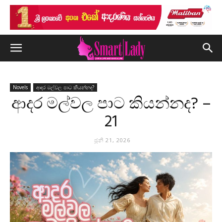
Novels
ආදර මල්වල පාට කියන්නද?
ආදර මල්වල පාට කියන්නද? –
21
ජූනි 21, 2026