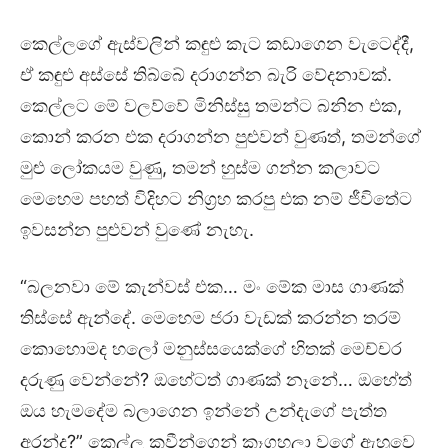
කෙල්ලගේ ඇස්වලින් කඳුළු කැට කඩාගෙන වැටෙද්දී,
ඒ කඳුළු අස්සේ තිබ්බේ දරාගන්න බැරි වේදනාවක්.
කෙල්ලට මේ වලව්වේ මිනිස්සු තමන්ට බනින එක,
කොන් කරන එක දරාගන්න පුළුවන් වුණත්, තමන්ගේ
මුළු ලෝකයම වුණු, තමන් හුස්ම ගන්න කලාවට
මෙහෙම පහත් විදිහට නිග්‍රහ කරපු එක නම් ජීවිතේට
ඉවසන්න පුළුවන් වුණේ නැහැ.
“බලනවා මේ කැන්වස් එක… මං මේක මාස ගාණක්
තිස්සේ ඇන්දේ. මෙහෙම ජරා වැඩක් කරන්න තරම්
කොහොමද හලෝ මනුස්සයෙක්ගේ හිතක් මෙච්චර
දරුණු වෙන්නේ? ඔහේටත් ගාණක් නෑනේ… ඔහේත්
ඔය හැමදේම බලාගෙන ඉන්නේ උන්දැගේ පැත්ත
අරන්ද?” කෙල්ල කවීන්ගෙන් කෑගහලා වගේ ඇහුවෙ