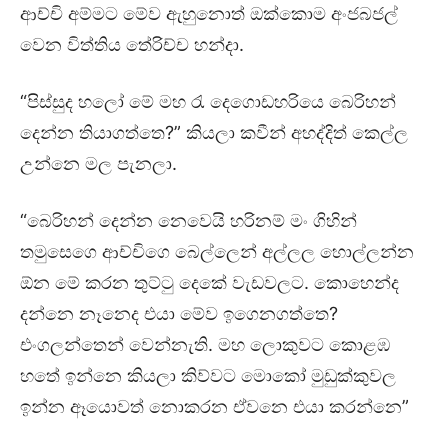
ආච්චි අම්මට මේව ඇහුනොත් ඔක්කොම අංජබජල්
වෙන විත්තිය තේරිච්ච හන්දා.
“පිස්සුද හලෝ මේ මහ රැ දෙගොඩහරියෙ බෙරිහන්
දෙන්න තියාගත්තෙ?” කියලා කවීන් අහද්දිත් කෙල්ල
උන්නෙ මල පැනලා.
“බෙරිහන් දෙන්න නෙවෙයි හරිනම් මං ගිහින්
තමුසෙගෙ ආච්චිගෙ බෙල්ලෙන් අල්ලල හොල්ලන්න
ඕන මේ කරන තුට්ටු දෙකේ වැඩවලට. කොහෙන්ද
දන්නෙ නෑනෙද එයා මේව ඉගෙනගත්තෙ?
එංගලන්තෙන් වෙන්නැති. මහ ලොකුවට කොළඹ
හතේ ඉන්නෙ කියලා කිව්වට මොකෝ මුඩුක්කුවල
ඉන්න ඈයොවත් නොකරන ඒවනෙ එයා කරන්නෙ”