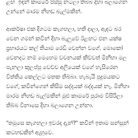
ළඟ ඉඳන් කාමරේ පිස්සු නටලා තිබ්බ දිහා බලාගෙන
උන්නේ මාරම නිහඬ බැල්මකින්.
ආකර්ෂා එක දිගටම කෑගහලා, හති දාලා, ඇඳට බර
වෙන ගමන් කවීන් දිහා බැලුවේ ඊළඟට එන යක්ෂ
ප්‍රහාරයට කල් තියාම රෙඩි වෙන්න වගේ. මොකෝ
වෙනදට නම් මෙහෙම වචනයක් කිව්වත් මිනිහා මල
පැනලා කුලප්පු වෙච්ච අලියෙක් වගේ හැසිරෙන
විත්තිය කෙල්ලට මතක තිබ්බා. හැබැයි පුදුමයකට
වගේ, කවීන්ගෙන් කිසිම සද්දයක් බද්දයක් නෑ. මිනිහා
මාරම නිහඬ බැල්මකින් මුළු කාමරේ පුරාම විසිරිලා
තිබ්බ විනාසෙ දිහා බලාගෙන උන්නා.
“තමුසෙ කෑගහලා ඉවරද දැන්?” කවීන් ඉතාම සන්සුන්
කටහඬකින් ඇහුවෙ.