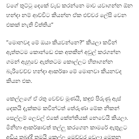
වගේ තුට්ටු දෙකේ වැඩ කරන්නෙ මාව යවාගන්න ඕන
හන්දා නම් ආච්චිට කියන්න ඒක එච්චර ලේසි වෙන
එකක් නැති විත්තිය”
“මොනවද මේ ඔයා කියවන්නෙ?” කියලා කවීන්
ඇත්තටම කොන්ඩෙ එක අතකින් අවුල් කරගන්න
ගමන් ඇහුවෙ ඇත්තටම කොල්ලට හිතාගන්න
බැරිවෙච්ච හන්දා ආකර්ෂා මේ මොනවා කියනවද
කියන එක.
කෙල්ලගේ ඒ රතු වෙච්ච මූණයි, කඳුළු පිරුණු ඇස්
දෙකයි දැක්කම කවීන්ටත් තේරුණා මේක නිකන්
සෙල්ලම් ලෙවල් එකේ කේන්තියක් නෙවෙයි කියලා.
මිනිහා ආකර්ෂාවත් තල්ලු කරගෙන කාමරේ ඇතුළට
අඩිය තබද්දි තමයි කෙල්ල මෙච්චර වෙලා මෙතන