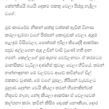
කේන්තියයි බයයි දෙකම එකතු වෙලා පිස්සු හැදිලා
වගේ.
මුළු කාමරේම නිකන් සත්තු වත්තක් ඇවිත් විනාස
කරලා දැම්මා වගේ පිස්සන් කොටුවක් වෙලා. ඇඳුම්
පැලඳුම් විසිවෙලා, පොත්පත් ඉරිලා තියෙද්දී ආකර්ෂා
පපුව අල්ලගෙන ඇඳ උඩින් වාඩි වුණේ හති දාන
ගමන්. කෙල්ලගේ මුළු ඇඟම වෙව්ලනවා. ඒ තරමටම
මානසිකව වැටිලා දණහිස් තුවාල වෙලා හිටියේ. තමන්
නන්නාඳුනන මේ වලව්වට ආවේ කවීන්ගේ ඩීල්
එකකට වුණත්, මේ වගේ මූසල, තිරිසන් වැඩවලට
මුහුණ දෙන්න වෙයි කියලා තමන් හීනෙකින්වත්
හිතුවේ නැහැ නේද කියලා ආකර්ෂා ඒ වෙලාවෙත්
කල්පනා කරා. කවීන් කිසිම දෙයක් නොකියා, දොර