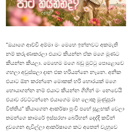
“ඔයාගෙ ආච්චි අම්මා මං මෙහෙ ඉන්නවට අකමැති
නම් කරුණාකරලා එයාට කියන්න ඒක මගෙ මූණට
කියන්න කියලා. මෙහෙම මගෙ බඩු මුට්ටු පොළොවෙ
ගහලා අවුස්සලා දාන එක හරියන්නෙ නෑනෙ. අනික
එයාට ඕන කරන්නෙ මොකක් හරි හොරයක් මගෙ
හොයාගන්න නම් එයාට කියන්න ගිහින් මං නෙවෙයි
එයාව රවට්ටන්නෙ එයාගෙම මහ ලොකු මුණුපුරා
විත්තිය” කියාගෙන ආකර්ෂා පුංචි පහේ සුළඟක් වෙලා
තමන්ගෙ කාමරේ ඉස්සරහා බෙරිහන් දෙද්දි කවීන්
දුවගෙන ඇවිල්ලා ආකර්ෂාගෙ කට අතෙන් වැහුවෙ