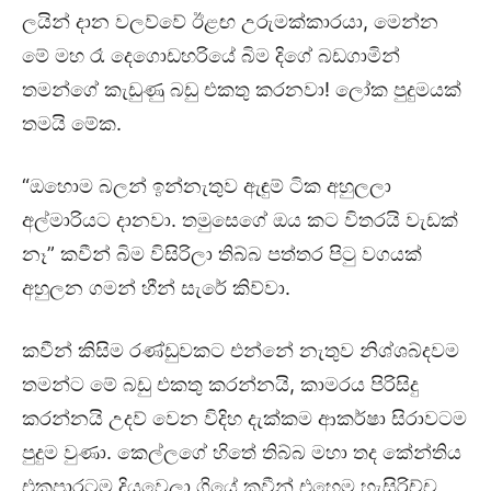
ලයින් දාන වලව්වේ ඊළඟ උරුමක්කාරයා, මෙන්න
මේ මහ රෑ දෙගොඩහරියේ බිම දිගේ බඩගාමින්
තමන්ගේ කැඩුණු බඩු එකතු කරනවා! ලෝක පුදුමයක්
තමයි මේක.
“ඔහොම බලන් ඉන්නැතුව ඇඳුම් ටික අහුලලා
අල්මාරියට දානවා. තමුසෙගේ ඔය කට විතරයි වැඩක්
නෑ” කවීන් බිම විසිරිලා තිබ්බ පත්තර පිටු වගයක්
අහුලන ගමන් හීන් සැරේ කිව්වා.
කවීන් කිසිම රණ්ඩුවකට එන්නේ නැතුව නිශ්ශබ්දවම
තමන්ට මේ බඩු එකතු කරන්නයි, කාමරය පිරිසිදු
කරන්නයි උදව් වෙන විදිහ දැක්කම ආකර්ෂා සිරාවටම
පුදුම වුණා. කෙල්ලගේ හිතේ තිබ්බ මහා තද කේන්තිය
එකපාරටම දියවෙලා ගියේ කවීන් එහෙම හැසිරිච්ච