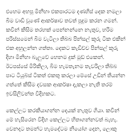
එහෙම අහපු මිනිහා එකපාරටම දණහිස් දෙක නමලා
බිම වාඩි වුණේ ආකර්ෂාව තවත් පුදුම කරන ගමන්.
කවීන් කිසිම තරහක් පෙන්නන්නෙ නැතුව, හරිම
පරිස්සමෙන් බිම වැටිලා තිබ්බ පින්සල් කූරු ටික එකින්
එක අහුලන්න ගත්තා. දෙකට කැඩිච්ච පින්සල් කූරු
දිහා මිනිහා බැලුවේ හෙනම දුක් මූඩ් එකෙන්.
ඊටපස්සේ මිරිකිලා, බිම හැමතැනම තැවරිලා තිබ්බ
පාට ටියුබ්ස් ටිකත් එකතු කරලා මේසේ උඩින් තියන්න
ගත්තේ කිසිම දවසක ආකර්ෂා දැකලා නැති තරම්
ඉවසිලිවන්ත විදිහකට.
කෙල්ලට කරකියාගන්න දෙයක් නැතුව ගියා. කවීන්
මේ හැසිරෙන විදිහ කෙල්ලට හිතාගන්නවත් බැහැ.
වෙනදට තමන්ට හැමදේටම නියෝග දෙන, ලොකු