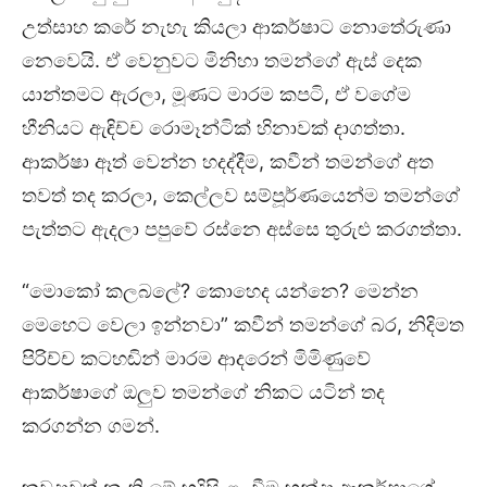
උත්සාහ කරේ නැහැ කියලා ආකර්ෂාට නොතේරුණා
නෙවෙයි. ඒ වෙනුවට මිනිහා තමන්ගේ ඇස් දෙක
යාන්තමට ඇරලා, මූණට මාරම කපටි, ඒ වගේම
හීනියට ඇඳිච්ච රොමෑන්ටික් හිනාවක් දාගත්තා.
ආකර්ෂා ඈත් වෙන්න හදද්දීම, කවීන් තමන්ගේ අත
තවත් තද කරලා, කෙල්ලව සම්පූර්ණයෙන්ම තමන්ගේ
පැත්තට ඇදලා පපුවේ රස්නෙ අස්සෙ තුරුළු කරගත්තා.
“මොකෝ කලබලේ? කොහෙද යන්නෙ? මෙන්න
මෙහෙට වෙලා ඉන්නවා” කවීන් තමන්ගේ බර, නිදිමත
පිරිච්ච කටහඬින් මාරම ආදරෙන් මිමිණුවේ
ආකර්ෂාගේ ඔලුව තමන්ගේ නිකට යටින් තද
කරගන්න ගමන්.