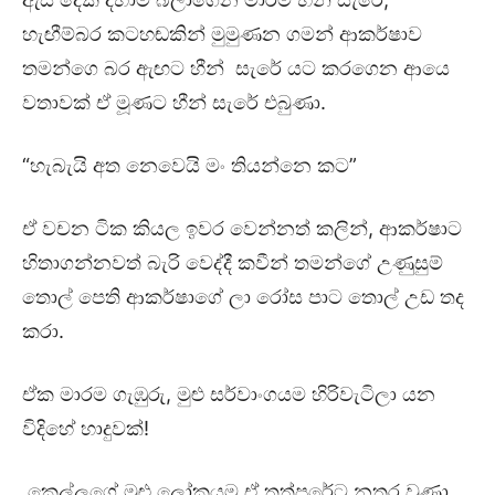
හැඟීම්බර කටහඬකින් මුමුණන ගමන් ආකර්ෂාව
තමන්ගෙ බර ඇඟට හීන් සැරේ යට කරගෙන ආයෙ
වතාවක් ඒ මූණට හීන් සැරේ එබුණා.
“හැබැයි අත නෙවෙයි මං තියන්නෙ කට”
ඒ වචන ටික කියල ඉවර වෙන්නත් කලින්, ආකර්ෂාට
හිතාගන්නවත් බැරි වෙද්දී කවීන් තමන්ගේ උණුසුම්
තොල් පෙති ආකර්ෂාගේ ලා රෝස පාට තොල් උඩ තද
කරා.
ඒක මාරම ගැඹුරු, මුළු සර්වාංගයම හිරිවැටිලා යන
විදිහේ හාදුවක්!
කෙල්ලගේ මුළු ලෝකයම ඒ තත්පරේට නතර වුණා