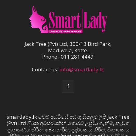
Jack Tree (Pvt) Ltd, 300/13 Bird Park,
Madiwela, Kotte.
Phone : 011 281 4449
Contact us:
info@smartlady.lk
smartlady.lk වෙබ් අඩවියේ අඩංගු සියලුම ලිපි Jack Tree
(Pvt) Ltd ලිඛිත අවසරයකින් තොරව උපුටා ගැනීම, නැවත
ප්‍රකාශණය කිරීම, බෙදාහැරීම, ප්‍රදර්ශනය කිරීම, විකාශනය
කිරීම ඇතුළුව කුමන අයුරකින් හෝ භාවිත කිරීම බුද්ධිමය