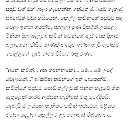
කවදාවත් නැති මේ හදිසි ළං වීම හන්දා ආකර්ෂාගේ
පපුව ඩග් ඩග් ගාලා ගැහෙන්න ගත්තේ රෑ බයට ගැහුණු
සද්දෙටත් වඩා හයියෙන්. කෙල්ල කවීන්ගේ පපුවට තද
වෙලා ඉන්න ගමන්ම, දඟලලා මූණ විතරක් උස්සලා
මිනිහා දිහා බැලුවා. කවීන් තමන්ගේ ඇස් දෙක දිහාම
බලාගෙන, කිසිම ගාණක් නැතුව ඉන්න හැටි දැක්කම
කෙල්ලගේ මූණ මාරම විදිහට රතු වුණා.
“අනේ කවීන්… අත හරින්නකෝ… මේ… මේ උදේ
වෙලානේ…” ආකර්ෂා තමන්ගේ අත් දෙකෙන්ම
කවීන්ගේ පපුවට පොඩි තල්ලුවක් දාන්න හැදුවේ හිත
ඇතුළෙන් මාරම ලස්සන හැඟීමක් මතු වෙද්දීමයි.
හැබැයි ඒ ලස්සන හැඟීමට කවීන් ඉස්සරහා එළියට
එන්න දෙන්න කෙල්ලට උවමනාවක් තිබ්බෙ නෑ.