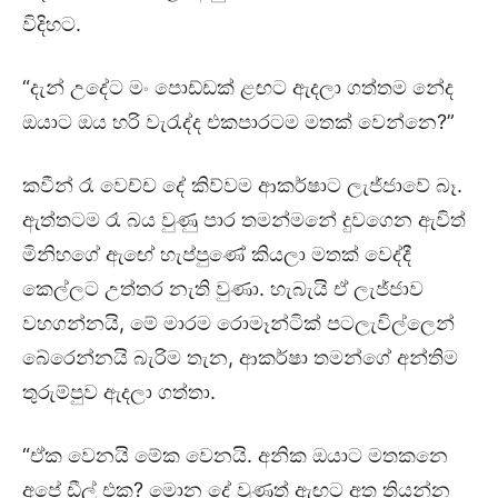
විදිහට.
“දැන් උදේට මං පොඩ්ඩක් ළඟට ඇදලා ගත්තම නේද
ඔයාට ඔය හරි වැරැද්ද එකපාරටම මතක් වෙන්නෙ?”
කවීන් රෑ වෙච්ච දේ කිව්වම ආකර්ෂාට ලැජ්ජාවේ බෑ.
ඇත්තටම රෑ බය වුණු පාර තමන්මනේ දුවගෙන ඇවිත්
මිනිහගේ ඇඟේ හැප්පුණේ කියලා මතක් වෙද්දී
කෙල්ලට උත්තර නැති වුණා. හැබැයි ඒ ලැජ්ජාව
වහගන්නයි, මේ මාරම රොමෑන්ටික් පටලැවිල්ලෙන්
බේරෙන්නයි බැරිම තැන, ආකර්ෂා තමන්ගේ අන්තිම
තුරුම්පුව ඇදලා ගත්තා.
“ඒක වෙනයි මේක වෙනයි. අනික ඔයාට මතකනෙ
අපේ ඩීල් එක? මොන දේ වුණත් ඇඟට අත තියන්න