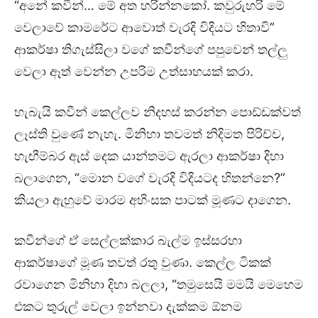
“අනේ කවීන්… මේ අත හරින්නකෝ. කවුරුහරි මේ
වෙලාවේ කාමරේට ආවොත් වැරදි විදියට හිතාවි”
ආකර්ෂා තිගැස්සිලා වගේ කවීන්ගේ පපුවෙන් තල්ලු
වෙලා ඈත් වෙන්න උපරිම උත්සාහයක් කරා.
හැබැයි කවීන් කෙල්ලව නිදහස් කරන්න පොඩ්ඩක්වත්
ලෑස්ති වුණේ නැහැ. මිනිහා තවමත් නිදිමත පිරිච්ච,
හැඟීම්බර ඇස් දෙක යාන්තමට ඇරලා ආකර්ෂා දිහා
බලාගෙන, “මොන වගේ වැරදි විදියටද හිතන්නෙ?”
කියලා ඇහුවේ මාරම අහිංසක පාටක් මූණට දාගෙන.
කවීන්ගේ ඒ සෙල්ලක්කාර බැල්ම ඉස්සරහා
ආකර්ෂාගේ මූණ තවත් රතු වුණා. කෙල්ල ටිකක්
රවාගෙන මිනිහා දිහා බලලා, “තමුසෙයි මමයි මෙහෙම
එකට තුරුල් වෙලා ඉන්නවා දැක්කම ඕනම