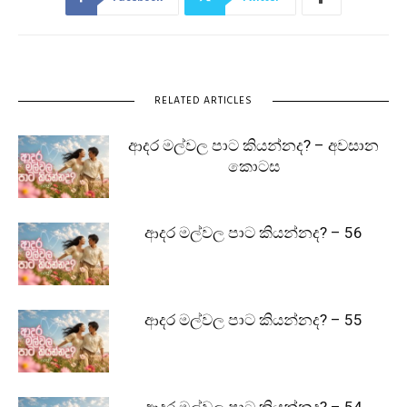
RELATED ARTICLES
ආදර මල්වල පාට කියන්නද? – අවසාන
කොටස
ආදර මල්වල පාට කියන්නද? – 56
ආදර මල්වල පාට කියන්නද? – 55
ආදර මල්වල පාට කියන්නද? – 54