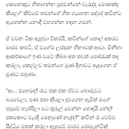
කෙනෙකුට හිතාගන්න පුළුවන්නේ වැරැද්ද මොකක්ද
කියලා” කිව්වේ තමන්ගේ හිත ගැහෙන සද්දේ කවීන්ට
ඇහෙන්න නොදී වහගන්න හදන ගමන්.
ඒ වචන ටික ඇහුවා විතරයි, කවීන්ගේ තොල් අතරට
මාරම කපටි, ඒ වගේම ලස්සන හිනාවක් ආවා. මිනිහා
ආකර්ෂාගේ ඉණ වටේ තිබ්බ අත තවත් පොඩ්ඩක් තද
කරලා, කෙල්ලව තමන්ගෙ මුණ දිහාවට ඇදගෙන ඒ
මූණට එබුණා.
“ආ… එහෙමද? රෑට එක එක ඒවට බොරුවට
බයවෙලා, පණ එපා කියලා දුවගෙන ඇවිත් මගේ
පපුවේ හැප්පිලා මට තුරුල් වෙන්න හොඳයි නේද?
එතකොට වැරදි පෙනුණේ නැද්ද?” කවීන් රෑ වෙච්ච
සිද්ධිය මතක් කරලා ඇහුවේ මාරම රොමැන්ටික්