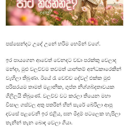
පස්සෙන්දට උදේ උනේ හරිම හෙමින් වගේ.
ඉර පායගෙන ආවෙත් වෙනදට වඩා පරක්කු වෙලාද
මන්දා, මුළු වලව්වම තවමත් යාන්තම් අන්ධකාරෙකින්
වැහිලා තිබුණා. ඊයේ රෑ වෙච්ච දේවල් එක්ක මුළු
පරිසරයම තාමත් මළානික, ගුප්ත නිශ්ශබ්දතාවයක
ගිලිලයි තිබුණේ. වලව්ව වට කරලා තියෙන මහා
විසාල ගස්වල අතු පතරින් හීන් සැරේ බේරිලා ආපු
දවසේ පළවෙනි ඉර එළිය, ඝන මීදුම් පටලෙක හැපිලා
තැනින් තැන බොඳ වෙලා ගියා.