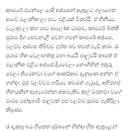
කාමරේ ජනේලෙ රෙදි අස්සෙන් ඇතුළට ගලාගෙන
ආවේ මළානික ලා පාට එළියක් විතරයි. ඒ හීනියට
වැටුණු ලා කහ පාට ආලෝක ධාරාව, කාමරේ බිත්ති
පුරාම දිග හෙවනැලි මවන ගමන් කාමරේ අස්සෙ,
වලව්ව අස්සෙ තිබිච්ච ගුප්ත බව තවත් වැඩි කරා. රෑ
පුරාම හිත වෙලාගත්තු මහා බයයි පාලුවයි තාමත් ඒ
මළානික එළිය අස්සේ දියවෙලා නොගිහින් ඉතුරු
වෙලා තියෙනවා වගේ ආකර්ෂාට දැනුණෙ අන්න ඒ
හන්දා. මුළු වලව්වම හරියට තවමත් ගැඹුරු, අභිරහස්
හීනයකින් ඇහැරෙන්න අකමැතිව කල් මරනවා වගේ
මාරම මන්දගාමී පාලුවක් මුළු වලව්ව පුරාම පැතිරිලා
තිබුණා.
රෑ දැකපු බය හිතෙන දර්ශනේ හින්දා හිත ඇතුළෙන්