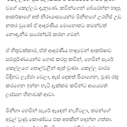
වගේ කෙල්ලට දැනුණෙ. කවීන්ගෙන් බේරෙන්න හදපු
ආකර්ෂාගේ අත් නිරායාසයෙන්ම මිනිහගේ උරහිස් උඩ
නතර වුණේ ඒ ආදරණීය මොහොතට තමන්වත්
නොදැනීම සරෙන්ඩර් කරන ගමන්.
ඒ හිතුවක්කාර, ඒත් ආදරණීය හාදුවෙන් ආකර්ෂාව
සම්පූර්ණයෙන්ම ගොළු කරපු කවීන්, හෙමින් සැරේ
කෙල්ලගෙ තොල්වලින් ඈත් වුණා. කෙල්ල මාරම
විදිහට ලැජ්ජා වෙලා, ඇස් දෙකත් පියාගෙන, මූණ රතු
කරගෙන ඉන්න හැටි දැක්කම කවීන්ට ආයෙමත්
ලස්සන හිනාවක් ආවා.
මිනිහා හෙමින් සැරේ ඇඳෙන් නැගිටලා, තමන්ගේ
අවුල් වුණු කොණ්ඩය එක අතකින් හදන්න ගත්තා.