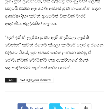
මූණ පුරා ලැජ්ජාවයි, හිත ඇතුළේ පිරුණු මහා ලොකු
සතුටයි එක්ක ඇඳ රෙද්ද අස්සේ මූණ හංගගන්න හදන
ආකර්ෂා දිහා කවීන් ආයෙමත් වතාවක් මාරම
ආදරණීය බැල්මකින් බැලුවා.
“දැන් ඉතින් ලැජ්ජා වුණා ඇති නැගිටලා ලෑස්ති
වෙන්න” කවීන් එහෙම කියලා කාමරේ දොර ඇරගෙන
එළියට ගියේ, මුළු දවසම මාරම ලස්සන කරපු ඒ
රොමෑන්ටික් මෝමන්ට් එක ආකර්ෂාගේ හිතේ
සදාකාලිකවම තැන්පත් කරන ගමන්.
TAGS
ආදර මල්වල පාට කියන්නද?
Facebook
Twitter