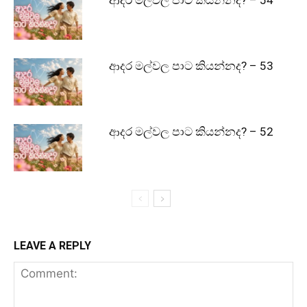
ආදර මල්වල පාට කියන්නද? – 53
ආදර මල්වල පාට කියන්නද? – 52
LEAVE A REPLY