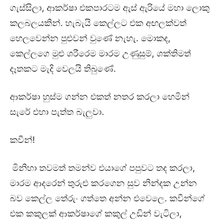
ගැස්සිලා, ආකර්ෂා එකපාරටම ඇස් ඇරියේ මහා ලොකු
කලබලයකින්. හැබැයි කෙල්ලට එක අඟලක්වත්
හෙලවෙන්න පුළුවන් වුණේ නැහැ. මොකද,
කෙල්ලගෙ මුළු ශරීරෙම මාරම උණුසුම්, ශක්තිමත්
දෑතකට මැදි වෙලයි තිබුණේ.
ආකර්ෂා හුස්ම ගන්න එකත් නතර කරලා හෙමින්
සැරේ එහා පැත්ත බැලුවා.
කවීන්!
මිනිහා තවමත් තමන්ව එයාගේ පපුවට තද කරලා,
මාරම ආදරෙන් තුරුළු කරගෙන සුව නින්දක උන්න
බව කෙල්ල තේරුං ගත්තෙ අන්න එවෙලෙ. කවීන්ගේ
එක කකුලක් ආකර්ෂාගේ කකුල් උඩින් වැටිලා,