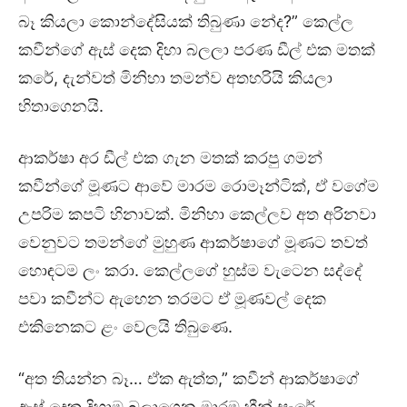
බෑ කියලා කොන්දේසියක් තිබුණා නේද?” කෙල්ල
කවීන්ගේ ඇස් දෙක දිහා බලලා පරණ ඩීල් එක මතක්
කරේ, දැන්වත් මිනිහා තමන්ව අතහරියි කියලා
හිතාගෙනයි.
ආකර්ෂා අර ඩීල් එක ගැන මතක් කරපු ගමන්
කවීන්ගේ මූණට ආවේ මාරම රොමෑන්ටික්, ඒ වගේම
උපරිම කපටි හිනාවක්. මිනිහා කෙල්ලව අත අරිනවා
වෙනුවට තමන්ගේ මුහුණ ආකර්ෂාගේ මූණට තවත්
හොඳටම ලං කරා. කෙල්ලගේ හුස්ම වැටෙන සද්දේ
පවා කවීන්ට ඇහෙන තරමට ඒ මූණවල් දෙක
එකිනෙකට ළං වෙලයි තිබුණෙ.
“අත තියන්න බෑ… ඒක ඇත්ත,” කවීන් ආකර්ෂාගේ
ඇස් දෙක දිහාම බලාගෙන මාරම හීන් සැරේ,