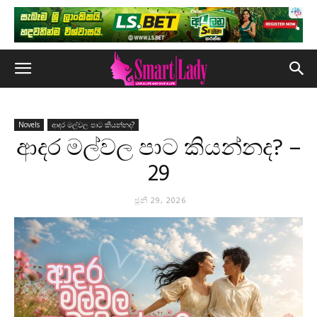
Novels
ආදර මල්වල පාට කියන්නද?
ආදර මල්වල පාට කියන්නද? –
29
ජූනි 29, 2026