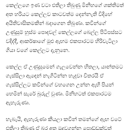
කෙල්ලගෙ ඉණ වටා එතිලා තිබුණු මිනිහගේ ශක්තිමත්
අත හරියට කෙල්ලව කාටවත්ම දෙන්නැති විදිහේ
අයිතිවාසිකමකින් බදාගෙන තිබුණා. කවීන්ගේ
උණුසුම් හුස්ම පොදවල් කෙල්ලගේ බෙල්ල පිටිපස්සට
වදිද්දී, ආකර්ෂාගේ මුළු ඇඟම එකපාරටම හිරිවැටිලා
ගියා වගේ කෙල්ලට දැනුනෙ.
කෙල්ල ඒ උණුසුමෙන් ගැලවෙන්න හිතලා, යාන්තමට
ගැස්සිලා ඇඳෙන් නැගිටින්න හැදුවා විතරයි ඒ
ගැස්සිල්ලට කවීන්ගේ වහගෙන උන්න ඇහි පියන්
හෙමින් සැරේ බුරුල් වුණා. මිනිහටත් එකපාරටම
ඇහැරුණා.
හැබැයි, ඇහැරුණා කියලා කවීන් තමන්ගේ ඇඟ වටේ
එතිලා තිබුණු ඒ බර අත මුදවගන්න පොඩ්ඩක්වත්