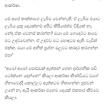
ආකර්ෂා.
මේ අපේ තාත්තාගෙ ලැබීම වෙන්නැති. ඒ ලැබීම එයාට
ලැබිය යුතු දෙයක්නම් අපිට කිසිසේත්ම විදියක් නැ
නේද ඒක වෙනස් කරන්න? ඔයා මේ ගෙදෙට්ට ආවෙ
මට උදව්වෙන්න. ඒ උදව්ව මට හොඳටම ඇති. වැඩිත්
එක්ක. ඔයා මේ අනිත් ප්‍රශ්න ඔලුවට කරදර කරගන්න
එපා”
“අමෝ අමෝ පොඩ්ඩක් ඇත්තන් හෙන දාර්ශනික පඬි
ටෝක්නෙ දෙන්නෙ” කියලා ආකර්ෂා කිණ්ඩියට වගේ
හිනාවෙද්දි කොල්ලට ඇත්තටම හිතාගන්න පුළුවන්
උනේ නෑ ඇයි ආකර්ෂා එහෙම දෙයක් එකපාර කිව්වෙ
කියලා.