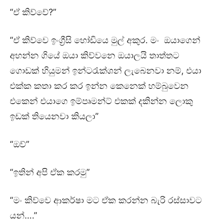
“ඒ කිව්වේ?”
“ඒ කිව්වෙ ඉංග්‍රීසි හෝඩියෙ මුල් අකුර. මං ඔයාගෙන්
අහන්න ගියේ ඔයා කිව්වනෙ ඔයාලයි තාත්තට
ගොඩක් හියුමන් ඉන්ටරැක්ශන් ලැබෙනවා නම්, එයා
එක්ක කතා කර කර ඉන්න කෙනෙක් හම්බුවෙන
එකෙන් එයාගෙ ඉම්පෘමන්ට් එකක් දකින්න ලොකු
ඉඩක් තියෙනවා කියලා”
“ඔව්”
“ඉතින් අපි ඒක කරමු”
“මං කිව්වෙ ආකර්ෂා මට ඒක කරන්න බැරි රස්සාවට
යන්….”