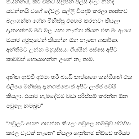
තියන්නයි, කිරි එකට ස්ලීපින් පිල්ස් දාලා නින්ද
යවන්නයි වගේ දේවල්. සල්ලි වියදම් කරලා තාත්තව
බලාගන්න ගේන මිනිස්සු එහෙම කරනවා කියලා
දැනගත්තම මට මල යකා නැග්ගා කියන එක මං ආයෙ
ඔයාට අමුතුවෙන් කියන්න ඕන නෑනෙ ආකර්ෂා.
අන්තිමට උන්න මනුස්සයා ගියයින් පස්සෙ අපිට
කාවවත් හොයාගන්න උනේ නෑ තාම.
අනික ආච්චි අම්මා හරි බයයි තාත්තගෙ කන්ඩිශන් එක
එලියෙ මිනිස්සු දැනගත්තොත් අපිට ලැජ්ජ වෙයි
කියලා. එයාට හැමදේටම වඩා පරිස්සම් කරන්න ඕන
පවුලෙ නම්බුව”
“පවුලට හෙන ගහන්න කියලා පවුලෙ නම්බුව පරිස්සං
කරල වැඩක් නෑනෙ” කියලා දෙන්නම කිව්වෙ හරියට