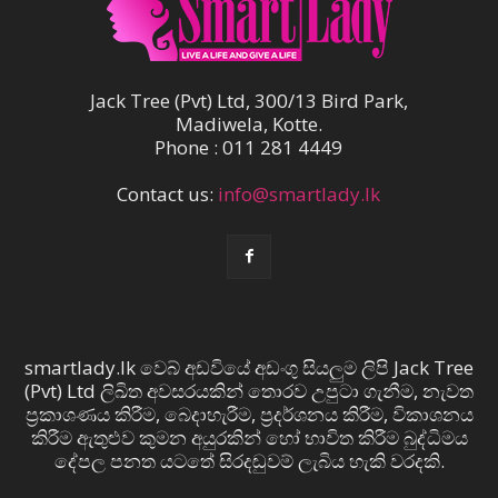
Jack Tree (Pvt) Ltd, 300/13 Bird Park,
Madiwela, Kotte.
Phone : 011 281 4449
Contact us:
info@smartlady.lk
smartlady.lk වෙබ් අඩවියේ අඩංගු සියලුම ලිපි Jack Tree
(Pvt) Ltd ලිඛිත අවසරයකින් තොරව උපුටා ගැනීම, නැවත
ප්‍රකාශණය කිරීම, බෙදාහැරීම, ප්‍රදර්ශනය කිරීම, විකාශනය
කිරීම ඇතුළුව කුමන අයුරකින් හෝ භාවිත කිරීම බුද්ධිමය
දේපල පනත යටතේ සිරදඬුවම් ලැබිය හැකි වරදකි.