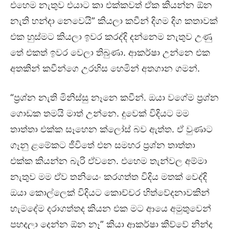
එහෙම නැතුව එයාට කා එක්කවත් ඒක කියන්න ඕන
නැති හන්දා නෙවෙයි” කියලා කවීන් දිගම දිග කතාවක්
එක හුස්මට කියලා ඉවර කරද්දි දන්නෙම නැතුව උණු
තේ එකත් ඉවර වෙලා තිබුණා. ආකර්ෂා උන්නෙ එක
අතකින් කවීන්ගෙ උරහිස හෙමින් අතගාන ගමන්.
“ප්‍රශ්න නැති මිනිස්සු නෑනෙ කවීන්. ඔයා වගේම ප්‍රශ්න
ගොඩක තමයි මාත් උන්නෙ. දුවෙක් විදියට මම
තාත්තා එක්ක සෑහෙන ක්ලෝස් බව ඇත්ත. ඒ වුණාට
ගෑනු ළමේකට ජීවිතේ එන සමහර ප්‍රශ්න තාත්තා
එක්ක කියන්න බැරි ඒවනෙ. එහෙම තැන්වල අම්මා
නැතුව මම ඒව තනියෙං කරගත්ත විදිය මතක් වෙද්දි
ඔයා කොල්ලෙක් විදියට කොච්චර හිත්වේදනාවකින්
හැමදේම දරාගත්තද කියන එක මට ආයෙ අමුතුවෙන්
පහදලා දෙන්න ඕන නෑ” කියා ආකර්ෂා කිව්වේ නින්ද