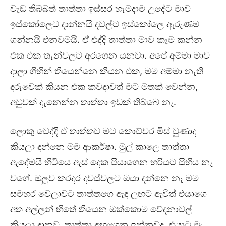
වැඩ තිබ්බත් තාත්තා ඉස්සර හැමදාම උදේට මාව
ඉස්කෝලෙට දාන්නයි දවල්ට ඉස්කෝලෙ ඇරුණම
ගන්නයි එනවමයි. ඒ එද්දි තාත්තා මාව කෑම කන්න
එක එක තැන්වලට අරගෙන යනවා. අපේ අම්මා මාව
දාලා ගිහින් තියෙන්නෙ කියන එක, මම අම්මා නැති
දරුවෙක් කියන එක කවදාවත් මට මතක් වෙන්න,
අඩුවක් දැනෙන්න තාත්තා ඉඩක් තිබ්බෙ නෑ.
ලොකු වෙද්දි ඒ තාත්තව මට කොච්චර මිස් වුණාද
කියලා දන්නෙ මම ආකර්ෂා. මුල් කාලෙ තාත්තා
ඇඳේමයි හිටියෙ ඇස් දෙක පියාගෙන හරියට සිහිය නෑ
වගේ. ඔලුව කරදර දවස්වලට ඔයා දන්නෙ නෑ මම
සමහර වෙලාවට තාත්තගෙ ඇඳ ලඟට ඇවිත් එයාගෙ
අත අල්ලන් හිතේ තියෙන ඔක්කොම වේදනාවල්
කියලා දානව. තාත්තා අහගෙන ඉන්නවද, එයාට මං