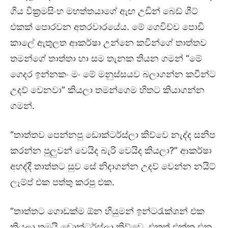
ගිය වික්‍රමසිංහ මහත්තයාගේ ඇඟ උඩින් බෙඩ් ශීට්
එකක් පොරවන අතරවාරයේය. මේ ගෙවිච්ච පොඩි
කාලේ ඇතුලත ආකර්ෂා උන්නෙ කවීන්ගේ තාත්තව
තමන්ගේ තාත්තා හා සම තැනක තියන ගමන් “මේ
ගෙදර ඉන්නකං මං මේ මනුස්සයව බලාගන්න කවීන්ට
උදව් වෙනවා” කියලා තමන්ගෙම හිතට කියාගන්න
ගමන්.
“තාත්තව පෙන්නපු ඩොක්ටර්ස්ලා කිව්වෙ නැද්ද සනිප
කරන්න පුලුවන් වෙයිද බැරි වෙයිද කියලා?” ආකර්ෂා
අහද්දී තාත්තට සුව සේ නිදාගන්න උදව් වෙන්න නයිට්
ලෑම්ප් එක පත්තු කරපු එක.
“තාත්තට ගොඩක්ම ඕන හියුමන් ඉන්ටරැක්ශන් එක
කියලා තමයි ඩොක්ටර්ස්ලා කිව්වෙ. එකත් එක්ක එන