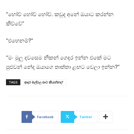
“හෝව් හෝව් හෝව්. කවුද අනේ ඔයාට කරන්න
කිව්වේ”
“එහෙනම්?”
“මං මුලු දවසෙම නිකන් ගෙදර ඉන්න එකේ මට
පුළුවන් නේද ඔයාගෙ තාත්තා ළඟට වෙලා ඉන්න?”
TAGS
ආදර මල්වල පාට කියන්නද?
Facebook
Twitter