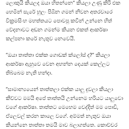
ලොකුයි කියලද ඔයා හිතන්නෙ” කියලා උණු කිරි එක
හෙමින් සැරේ හුලං පිඹින ගමන් නිවන අතරවාරෙ
වික්‍රමසිංහ මහත්තයට පොවපු කවීන් උන්නෙ හිත්
වේදනාවට අඬන ගමන්ම කියන එකත් ආකර්ෂා
කල්පනා කරේ නැතුව නෙවෙයි.
“ඔයා තාත්තා එක්ක ගොඩක් ක්ලෝස් ද?” කියලා
ආකර්ෂා ඇහුවෙ වෙන අහන්න දෙයක් කෙල්ලට
තිබ්බෙම නැති හන්දා.
“සාමාන්‍යයෙන් තාත්තලා එක්ක යාලු දුවලා කියලා
කිව්වට මමයි අපේ තාත්තයි උන්නෙම හරියට යාලුවො
වගේ ආකර්ෂා. තාත්තට මෙහෙම වෙද්දිත් මම පොඩි,
ඒලෙවල් කරන කාලෙ වගේ. අම්මත් නැතුව ඔයා
කියන්නෙ තාත්තා තමයි මාව බලාගත්තෙ. කොච්චර