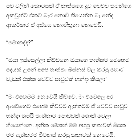
පව් වලින් කොටසක් ඒ තාත්තගෙ දුව වෙච්ච තමන්ගෙ
අකවුන්ට් එකට බැර නොවී තියෙන්න බෑ නේද
ආකර්ෂාට ඒ අස්සෙ නොහිතුනා නෙවෙයි.
“මොකද්ද?”
“ඔයා ඉස්සෙල්ලා කිව්වනෙ ඔයාගෙ තාත්තට මෙහෙම
දෙයක් උනේ අපෙ තාත්තා බිස්නස් වල කරපු හොර
වැඩක් එක්ක වෙච්ච පාඩුවක් හන්දා කියලා”
“මං එහෙමම නෙවෙයි කිව්වෙ. මං එවෙලෙ අර
ආවේගෙට එහෙම කිව්වට ඇත්තටම ඒ වෙච්ච පාඩුව
හන්දා තමයි තාත්තාට පොඩ්ඩක් ශොක් වෙලා
තියෙන්නෙ. අනික මේකත් මම අහපු කතාවක් මිසක
මම ඇත්තටම විට්නස් කරපු කතාවක් නෙවෙයි.