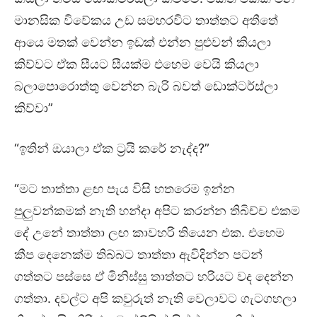
මානසික විවේකය උඩ සමහරවිට තාත්තට අතීතේ
ආයෙ මතක් වෙන්න ඉඩක් එන්න පුළුවන් කියලා
කිව්වට ඒක සීයට සීයක්ම එහෙම වෙයි කියලා
බලාපොරොත්තු වෙන්න බැරි බවත් ඩොක්ටර්ස්ලා
කිව්වා”
“ඉතින් ඔයාලා ඒක ට්‍රයි කරේ නැද්ද?”
“මට තාත්තා ළඟ පැය විසි හතරෙම ඉන්න
පුලුවන්කමක් නැති හන්දා අපිට කරන්න තිබිච්ච එකම
දේ උනේ තාත්තා ලඟ කාවහරි තියෙන එක. එහෙම
කීප දෙනෙක්ම තිබ්බට තාත්තා ඇවිදින්න පටන්
ගත්තට පස්සෙ ඒ මිනිස්සු තාත්තට හරියට වද දෙන්න
ගත්තා. දවල්ට අපි කවුරුත් නැති වෙලාවට ගැටගහලා