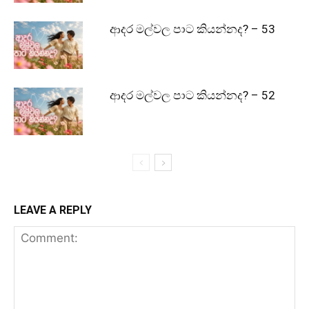
ආදර මල්වල පාට කියන්නද? – 53
ආදර මල්වල පාට කියන්නද? – 52
LEAVE A REPLY