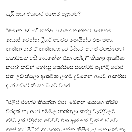
ඇයි ඔයා එකපාර එහෙම ඇහුවෙ?”
“මොන දේ හරි හන්දා ඔයාගෙ තාත්තට මෙහෙම
දෙයක් වෙන්න ට්‍රිගර් වෙච්ච පොයින්ට් එක මගෙ
තාත්තා නම් ඒ තාත්තගෙ දුව විදියට මම ඒ වගකීමෙන්
කොටසක් හරි භාරගන්න ඕන නේද?” කියලා ආකර්ෂා
කියද්දි කවීන් හෝදපු කෝප්පෙ එහෙමම පැන්ට්‍රි ටොප්
එක උඩ තියලා ආකර්ෂා ලඟට දුවගෙන ආවෙ ආකර්ෂා
දැන් අඬාවි කියන බයට වගේ.
“ප්ලීස් එහෙම කියන්න එපා, මෙතන ඔයාගෙ කිසිම
වරදක් නෑ අපේ අම්මල තාත්තලා කරපු වැරදිවලට
අපිට දුක් විඳින්න වෙච්ච එක ඇත්තක් වුණත් ඒ පව්
අපේ කර පිටින් අරගෙන යන්න කිසිම උවමනාවක් නෑ