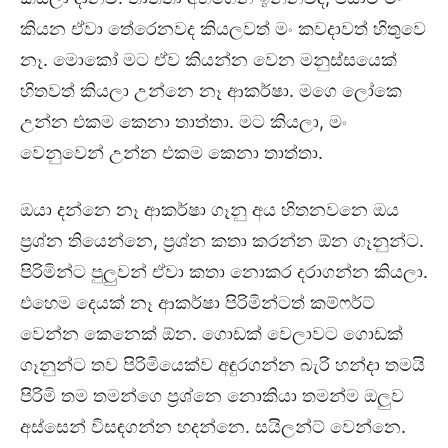
කියන ඒවා තේරෙනවද කියලවත් මං කවදාවත් හිතුවෙ
නෑ. මොකෝ මට ඒව කියන්න වෙන මනුස්සයෙක්
හිතවත් කියලා උන්නෙ නෑ ආකර්ෂා. මගෙ ලෝකෙ
උන්න එකම කෙනා තාත්තා. මට කියලා, මං
වෙනුවෙන් උන්න එකම කෙනා තාත්තා.
ඔයා දන්නෙ නෑ ආකර්ෂා ගෑනු අය හිතනවනෙ ඔය
ප්‍රශ්න තියෙන්නෙ, ප්‍රශ්න කතා කරන්න ඕන ගෑනුන්ට.
පිරිමින්ට පුලුවන් ඒවා කතා නොකර දරාගන්න කියලා.
එහෙම දෙයක් නෑ ආකර්ෂා පිරිමින්ටත් කම්ෆර්ට්
වෙන්න කෙනෙක් ඕන. ගොඩක් වෙලාවට ගොඩක්
ගෑනුන්ට තව පිරිමියෙක්ව අඳුරගන්න බැරි හන්දා තමයි
පිරිමි තම තමන්ගෙ ප්‍රශ්නෙ නොකියා තමන්ම ඔලුව
අස්සෙන් විසඳගන්න හදන්නෙ. සයිලන්ට් වෙන්නෙ.