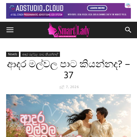
Novels
ආදර මල්වල පාට කියන්නද?
ආදර මල්වල පාට කියන්නද? –
37
ජූලි 7, 2026