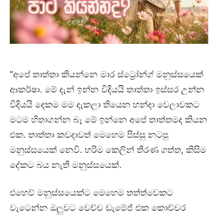
“අපේ තාත්තා කියන්නෙ මාර ස්ට්‍රෝන්ග් මනුස්සයෙක්
ආකර්ෂා. මේ දැන් ඉන්න විදියයි තාත්තා ඉස්සර උන්න
විදියයි දෙකම මම දැකලා තියෙන හන්දා වෙලාවකට
මටම හිතාගන්න බෑ මේ ඉන්නෙ අපේ තාත්තමද කියන
එක. තාත්තා කවදාවත් මෙහෙම පිස්සු නටපු
මනුස්සයෙක් නෙවි. හරිම කෙලින් තීරණ ගත්ත, කිසිම
දේකට බය නැති මනුස්සයෙක්.
එහෙව් මනුස්සයෙක්ට මෙහෙම තත්ත්වෙකට
වැටෙන්න ඔලුවට වෙච්ච ඩැමේජ් එක කොච්චර