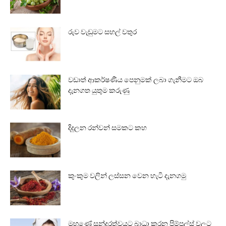
රුව වැඩුමට සහල් වතුර
වඩාත් ආකර්ෂණීය පෙනුමක් ලබා ගැනීමට ඔබ
දැනගත යුතුම කරුණු
දිදුලන රන්වන් සමකට කහ
කුංකුම වලින් ලස්සන වෙන හැටි දැනගමු
මුහුණේ සුන්දරත්වයට බාධා කරන පිම්පල්ස් වලට