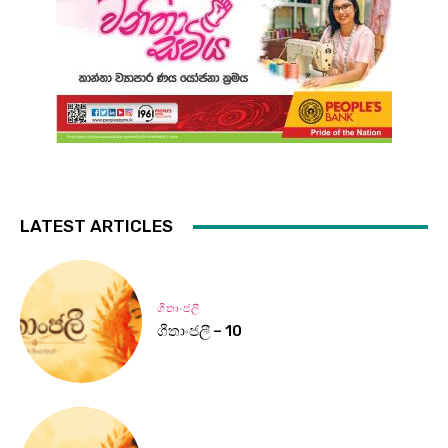
LATEST ARTICLES
ගීතාංජලී
ගීතාංජලී – 10