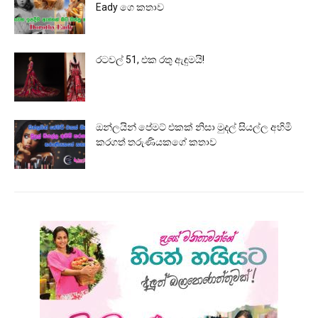
Eady ගෙ කතාව
රටවල් 51, එක රතු ඇඳුමයි!
ඔන්ලයින් පේමට් එකක් නිසා මුදල් සියල්ල අහිමි
කරගත් තරුණියකගේ කතාව