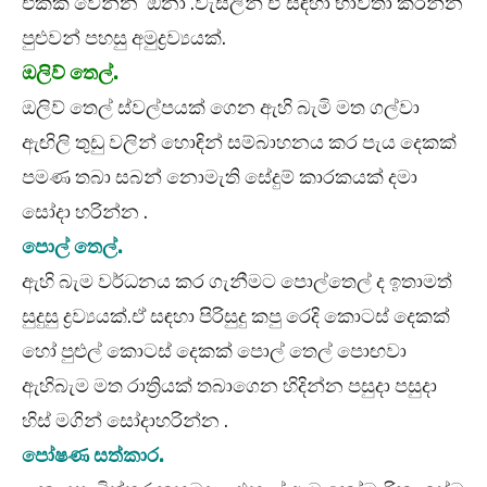
එකක් වෙන්න ඕනා .වැස්ලින් ඒ සඳහා භාවිතා කරන්න
පුළුවන් පහසු අමුද්‍රව්‍යයක්.
ඔලිව් තෙල්.
ඔලිව් තෙල් ස්වල්පයක් ගෙන ඇහි බැමි මත ගල්වා
ඇඟිලි තුඩු වලින් හොඳින් සම්බාහනය කර පැය දෙකක්
පමණ තබා සබන් නොමැති සේදුම් කාරකයක් දමා
සෝදා හරින්න .
පොල් තෙල්.
ඇහි බැම වර්ධනය කර ගැනීමට පොල්තෙල් ද ඉතාමත්
සුදුසු ද්‍රව්‍යයක්.ඒ සඳහා පිරිසුදු කපු රෙදි කොටස් දෙකක්
හෝ පුළුල් කොටස් දෙකක් පොල් තෙල් පොඟවා
ඇහිබැම මත රාත්‍රියක් තබාගෙන හිදින්න පසුදා පසුදා
හිස් මගින් සෝදාහරින්න .
පෝෂණ සත්කාර.