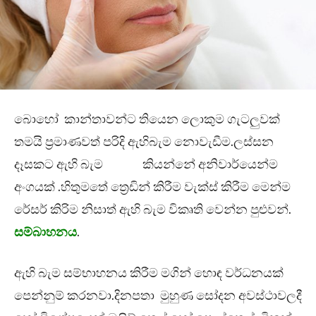
බොහෝ කාන්තාවන්ට තියෙන ලොකුම ගැටලුවක්
තමයි ප්‍රමාණවත් පරිදි ඇහිබැම නොවැඩීම.ලස්සන
දෑසකට ඇහි බැම කියන්නේ අනිවාර්යෙන්ම
අංගයක් .හිතුමතේ ත්‍රෙඩින් කිරීම වැක්ස් කිරීම මෙන්ම
රේසර් කිරිම නිසාත් ඇහි බැම විකෘති වෙන්න පුළුවන්.
සම්බාහනය
.
ඇහි බැම සම්භාහනය කිරීම මගින් හොඳ වර්ධනයක්
පෙන්නුම් කරනවා.දිනපතා මුහුණ සෝදන අවස්ථාවලදී