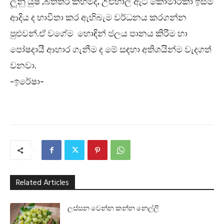
ලූනු යුෂ ,බිත්තර කහමද, උළුහාල් ඇට කෝමාරිකා ඉස්ම
ආදිය ද භාවිතා කර ඇහිබැම වර්ධනය කරගන්න
පුළුවන්.ඒ වගේම හොඳින් ජලය පානය කිරීම හා
පෝෂදායී ආහාර ගැනීම ද මේ සඳහා අතිශයින්ම වැදගත්
වනවා.
-ඉරේෂා-
Related Articles
ලස්සන වෙන්න කන්න නෙල්ලි