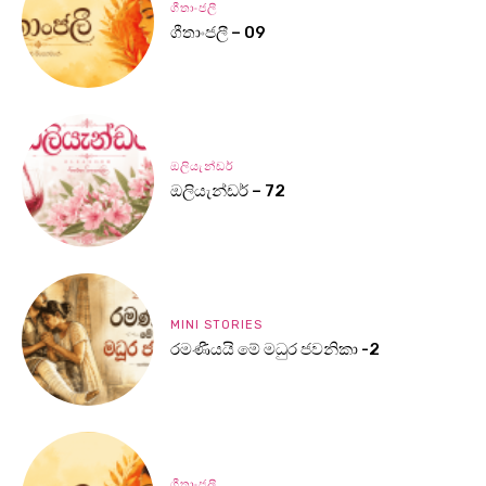
ගීතාංජලී
ගීතාංජලී – 09
ඔලියැන්ඩර්
ඔලියැන්ඩර් – 72
MINI STORIES
රමණීයයි මේ මධුර ජවනිකා -2
ගීතාංජලී