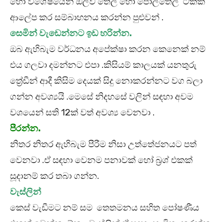
හෝ විශේෂයෙන් ඔලිව් තෙල් හෝ පොල්තෙල් ටිකක්
ආලේප කර සම්බාහනය කරන්න පුළුවන් .
සෙමින් වැඩෙන්නට ඉඩ හරින්න.
ඔබ ඇහිබැම වර්ධනය අපේක්ෂා කරන කෙනෙක් නම්
එය ගලවා දමන්නට එපා .කිසියම් කාලයක් යනතුරු
ත්‍රේඩීන් ආදී කිසිම දෙයක් සිදු නොකරන්නට වග බලා
ගන්න අවශ්‍යයි .මෙසේ නිදහසේ වලින් සඳහා අවම
වශයෙන් සති 12ක් වත් අවශ්‍ය වෙනවා .
පීරන්න.
නිතර නිතර ඇහිබැම පීරීම නිසා උත්තේජනයට පත්
වෙනවා .ඒ සඳහා වෙනම පනාවක් හෝ බ්‍රශ් එකක්
සූදානම් කර තබා ගන්න.
වැස්ලින්
කෙස් වැඩීමට නම් සම තෙතමනය සහිත පෝෂණීය