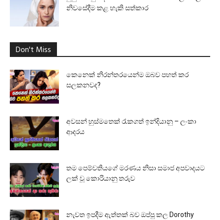
නිවසේදීම කළ හැකි සත්කාර
Don't Miss
කෙනෙක් නිරන්තරයෙන්ම ඔබව පහත් කර
සලකනවද?
අවසන් හුස්මතෙක් රැකගත් ඉන්දියානු – ලංකා
ආදරය
තම පෙම්වතියගේ මරණය නිසා සමාජ අපවාදයට
ලක් වූ කොරියානු තරුව
නැවත ඉපදීම ඇත්තක් බව ඔප්පු කල Dorothy