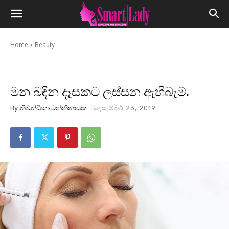
Home
Beauty
මන බඳින දෑසකට ලස්සන ඇහිබැම.
By
නිබන්ධිකා වන්නිනායක
දෙසැම්බර් 23, 2019