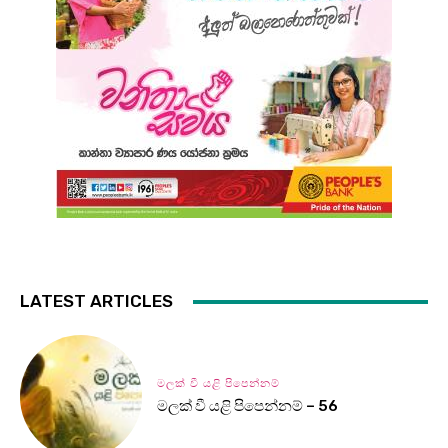
LATEST ARTICLES
මලක් වී යළි පිපෙන්නම්
මලක් වී යළි පිපෙන්නම් – 56