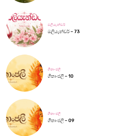
ඔලියැන්ඩර්
ඔලියැන්ඩර් – 73
ගීතාංජලී
ගීතාංජලී – 10
ගීතාංජලී
ගීතාංජලී – 09