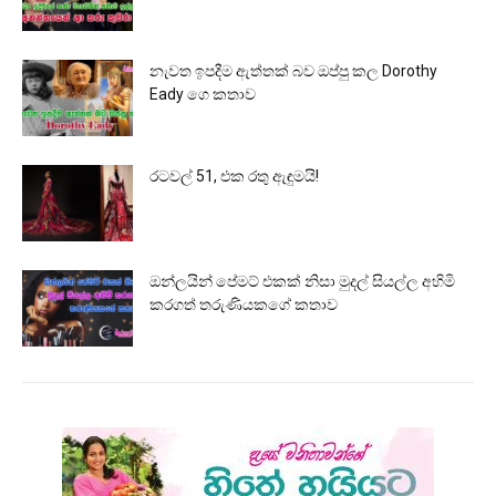
නැවත ඉපදීම ඇත්තක් බව ඔප්පු කල Dorothy
Eady ගෙ කතාව
රටවල් 51, එක රතු ඇඳුමයි!
ඔන්ලයින් පේමට් එකක් නිසා මුදල් සියල්ල අහිමි
කරගත් තරුණියකගේ කතාව