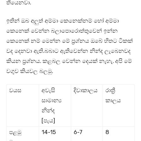
.
තියෙනවා
ඉතින් ඔබ අලුත් අම්මා කෙනෙක්නම් හෝ අම්මා
කෙනෙක් වෙන්න බලාපොරොත්තුවෙන් ඉන්න
කෙනෙක් නම් මෙන්න මේ ප්‍රශ්නය ඔබේ හිතට ටිකක්
.
වද දෙනවා ඇති
බබාට ඇතිවෙන්න නින්ද ලැබෙනවද
.
.
කියන ප්‍රශ්නය
කළබල වෙන්න දෙයක් නැහැ
අපි මේ
.
වගුව කියවල බලමු
වයස
අවැසි
දිවාකාලය
රාත්‍රී
සාමාන්‍ය
කාලය
නින්ද
[
]
පැය
14-15
6-7
8
පළමු