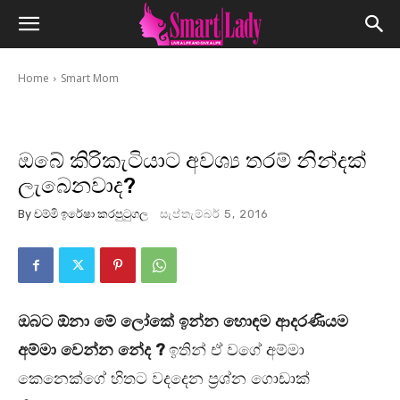
Home
Smart Mom
ඔබේ කිරිකැටියාට අවශ්‍ය තරම් නින්දක්
ලැබෙනවාද?
By
චම්මි ඉරේෂා කරපුටුගල
සැප්තැම්බර් 5, 2016
ඔබට ඕනා මේ ලෝකේ ඉන්න හොඳම ආදරණියම
?
අම්මා වෙන්න නේද
ඉතින් ඒ වගේ අම්මා
කෙනෙක්ගේ හිතට වදදෙන ප්‍රශ්න ගොඩාක්