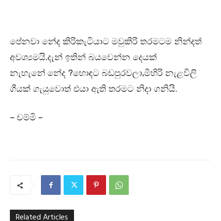
පේනවා නේද කිරිකැටියාට මවුකිරි තරමටම නින්දත්
.
අවශ්‍යමයි
දැන් ඉතින් බයවෙන්න දෙයක්
?
,
නැහැනේ
නේද
හොඳට බඩපුරවලා
මිහිරි නැළවිලි
ගීයක් ගැයුවොත් එයා ඇති තරමට නිදා ගනියි.
– චම්මි –
Related Articles