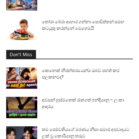
තෝරා බේරා ආහාර ගන්නා පොඩිත්තන් සමඟ
කටයුතු කරන්නේ මෙහෙමයි
Don't Miss
කෙනෙක් නිරන්තරයෙන්ම ඔබව පහත් කර
සලකනවද?
අවසන් හුස්මතෙක් රැකගත් ඉන්දියානු – ලංකා
ආදරය
තම පෙම්වතියගේ මරණය නිසා සමාජ අපවාදයට
ලක් වූ කොරියානු තරුව