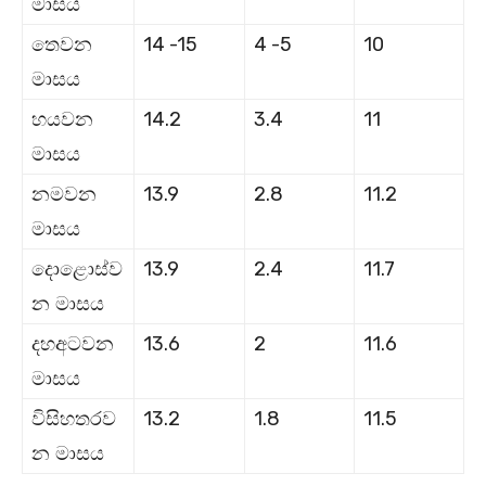
මාසය
14 -15
4 -5
10
තෙවන
මාසය
14.2
3.4
11
හයවන
මාසය
13.9
2.8
11.2
නමවන
මාසය
13.9
2.4
11.7
දොළොස්ව
න මාසය
13.6
2
11.6
දහඅටවන
මාසය
13.2
1.8
11.5
විසිහතරව
න මාසය