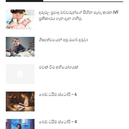
දරුඵල ප්‍රමාද මව්වරුන්ගේ සිහින සැබෑ කරන IVF
ප්‍රතිකාරය ගැන දැන ගනිමු.
ශිෂ්‍යත්වයෙන් පසු ඔබේ දරුවා
මවක් වීම අභියෝගයක්
බෙඩ් ටයිම් ස්ටෝරි – 6
බෙඩ් ටයිම් ස්ටෝරි – 4