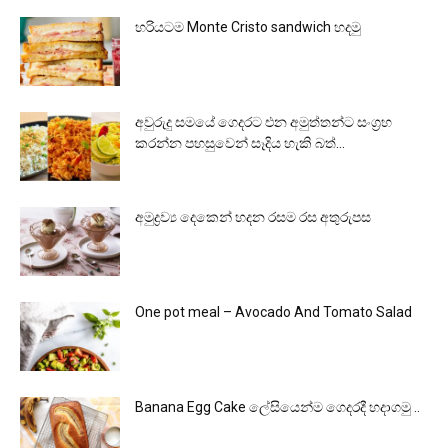
හරියටම Monte Cristo sandwich හදමු
අවුරුදු සමයේ ගෙදරට එන අමුත්තන්ට සංග්‍රහ
කරන්න පහසුවෙන් සෑදිය හැකි බත්...
අමුද්‍රව්‍ය දෙකෙන් හදන රසම රස අතුරුපස
One pot meal – Avocado And Tomato Salad
Banana Egg Cake ලේසියෙන්ම ගෙදරදී හදාගමු ..