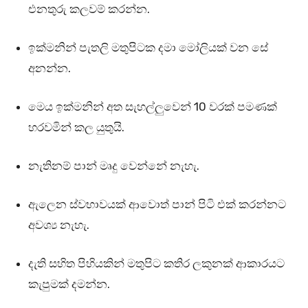
එනතුරු කලවම් කරන්න.
ඉක්මනින් පැතලි මතුපිටක දමා මෝලියක් වන සේ
අනන්න.
මෙය ඉක්මනින් අත සැහල්ලුවෙන් 10 වරක් පමණක්
හරවමින් කල යුතුයි.
නැතිනම් පාන් මෘදු වෙන්නේ නැහැ.
ඇලෙන ස්වභාවයක් ආවොත් පාන් පිටි එක් කරන්නට
අවශ්‍ය නැහැ.
දැති සහිත පිහියකින් මතුපිට කතිර ලකුනක් ආකාරයට
කැපුමක් දමන්න.