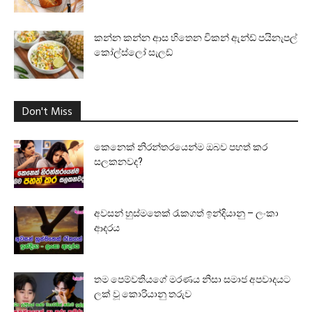
කන්න කන්න ආස හිතෙන චිකන් ඇන්ඩ් පයිනැපල්
කෝල්ස්ලෝ සැලඩ්
Don't Miss
කෙනෙක් නිරන්තරයෙන්ම ඔබව පහත් කර
සලකනවද?
අවසන් හුස්මතෙක් රැකගත් ඉන්දියානු – ලංකා
ආදරය
තම පෙම්වතියගේ මරණය නිසා සමාජ අපවාදයට
ලක් වූ කොරියානු තරුව