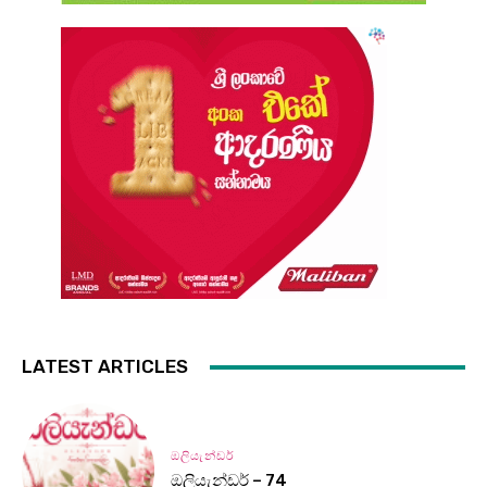
LATEST ARTICLES
ඔලියැන්ඩර්
ඔලියැන්ඩර් – 74