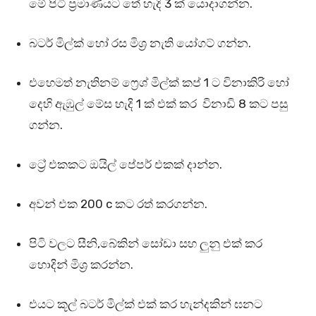
මේ පිටි ප්‍රමාණයට තේ හැදි 3 ක් යොදාගන්න.
බටර් මිල්ක් හෝ රස මිශ්‍ර නැති යෝගට් ගන්න.
එහෙමත් නැතිනම් ෆ්‍රෙශ් මිල්ක් කප් 1 ට විනාකිරි හෝ
දෙහි ඇඹුල් මේස හැදි 1 ක් එක් කර විනාඩි 8 කට පසු
ගන්න.
ට්‍රේ එකකට ඔයිල් පේපර් එකක් දාන්න.
අවන් එක 200 c කට රත් කරගන්න.
පිටි වලට සීනි,බේකින් සෝඩා සහ ලුනු එක් කර
හොදින් මිශ්‍ර කරන්න.
එයට කූල් බටර් මිල්ක් එක් කර හැන්දකින් ඝනට