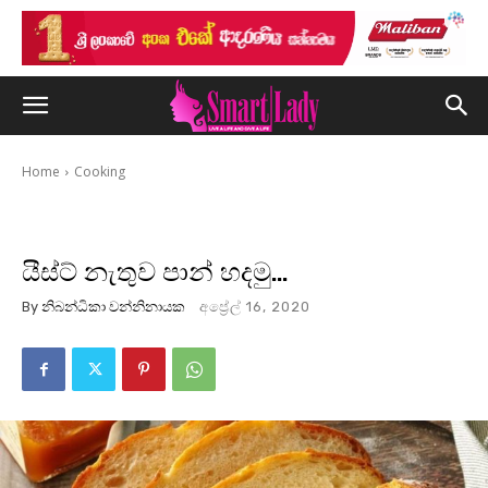
Home
Cooking
යීස්ට් නැතුව පාන් හදමු…
By
නිබන්ධිකා වන්නිනායක
අප්‍රේල් 16, 2020