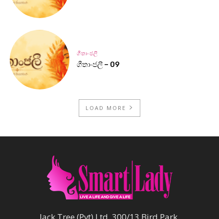
ගීතාංජලී
ගීතාංජලී – 09
LOAD MORE
Jack Tree (Pvt) Ltd, 300/13 Bird Park,