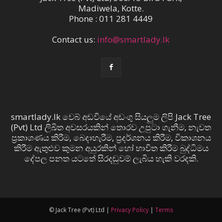
Madiwela, Kotte.
Phone : 011 281 4449
Contact us:
info@smartlady.lk
smartlady.lk වෙබ් අඩවියේ අඩංගු සියලුම ලිපි Jack Tree
(Pvt) Ltd ලිඛිත අවසරයකින් තොරව උපුටා ගැනීම, නැවත
ප්‍රකාශණය කිරීම, බෙදාහැරීම, ප්‍රදර්ශනය කිරීම, විකාශනය
කිරීම ඇතුළුව කුමන අයුරකින් හෝ භාවිත කිරීම බුද්ධිමය
දේපල පනත යටතේ සිරදඬුවම් ලැබිය හැකි වරදකි.
© Jack Tree (Pvt) Ltd |
Privacy Policy
|
Terms