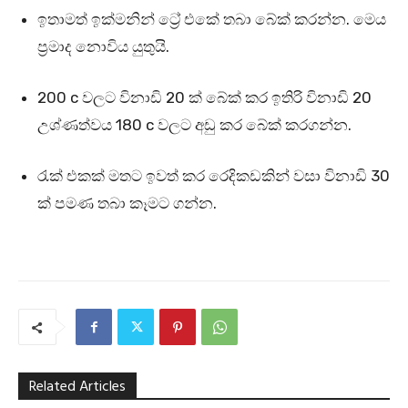
ඉතාමත් ඉක්මනින් ට්‍රේ එකේ තබා බේක් කරන්න. මෙය
ප්‍රමාද නොවිය යුතුයි.
200 c වලට විනාඩි 20 ක් බේක් කර ඉතිරි විනාඩි 20
උශ්ණත්වය 180 c වලට අඩු කර බේක් කරගන්න.
රැක් එකක් මතට ඉවත් කර රෙදිකඩකින් වසා විනාඩි 30
ක් පමණ තබා කෑමට ගන්න.
Related Articles