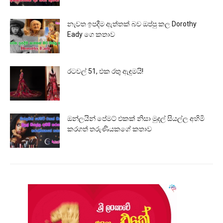
නැවත ඉපදීම ඇත්තක් බව ඔප්පු කල Dorothy
Eady ගෙ කතාව
රටවල් 51, එක රතු ඇඳුමයි!
ඔන්ලයින් පේමට් එකක් නිසා මුදල් සියල්ල අහිමි
කරගත් තරුණියකගේ කතාව