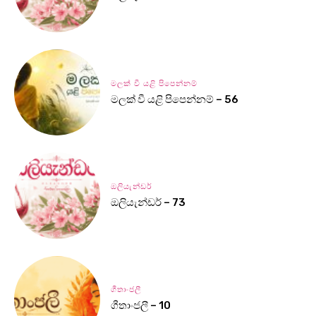
මලක් වී යළි පිපෙන්නම්
මලක් වී යළි පිපෙන්නම් – 56
ඔලියැන්ඩර්
ඔලියැන්ඩර් – 73
ගීතාංජලී
ගීතාංජලී – 10