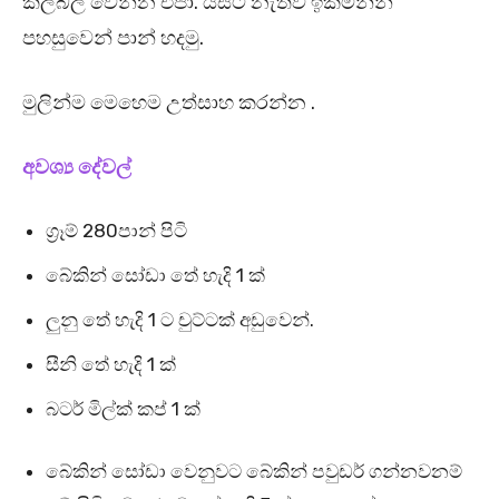
කලබල වෙන්න එපා. යීස්ට් නැතිව ඉක්මනින්
පහසුවෙන් පාන් හදමු.
මුලින්ම මෙහෙම උත්සාහ කරන්න .
අවශ්‍ය දේවල්
ග්‍රෑම් 280පාන් පිටි
බේකින් සෝඩා තේ හැදි 1 ක්
ලුනු තේ හැදි 1 ට චුට්ටක් අඩුවෙන්.
සීනි තේ හැදි 1 ක්
බටර් මිල්ක් කප් 1 ක්
බේකින් සෝඩා වෙනුවට බේකින් පවුඩර් ගන්නවනම්