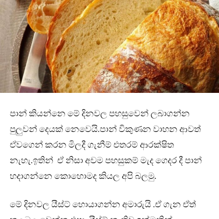
පාන් කියන්නෙ මේ දිනවල පහසුවෙන් ලබාගන්න
පුලුවන් දෙයක් නෙවෙයි.පාන් විකුණන වාහන ආවත්
ඒවගෙන් කරන මිලදී ගැනීම් එතරම් ආරක්ෂිත
නැහැ.ඉතින් ඒ නිසා අවම පහසුකම් මැද ගෙදර දී පාන්
හදාගන්නෙ කොහොමද කියල අපි බලමු.
මේ දිනවල යීස්ට් හොයාගන්න අමාරුයි .ඒ ගැන ඒත්