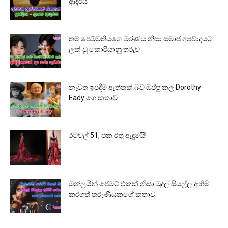
ආදරය
තම පෙම්වතියගේ මරණය නිසා සමාජ අපවාදයට
ලක් වූ කොරියානු තරුව
නැවත ඉපදීම ඇත්තක් බව ඔප්පු කල Dorothy
Eady ගෙ කතාව
රටවල් 51, එක රතු ඇඳුමයි!
ඔන්ලයින් පේමට් එකක් නිසා මුදල් සියල්ල අහිමි
කරගත් තරුණියකගේ කතාව