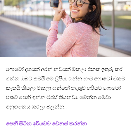
ෆොටෝ දහයක් අරන් නවයක් මකලා එකක් ඉතුරු කර
ගන්න ඔබට තමයි මේ ලිපිය. ගන්න හැම ෆොටෝ එකම
කැතයි කියලා මකලා දාන්නේ නැතුව හරියට ෆොටෝ
එකට පෙනී ඉන්න ටිප්ස් තියනවා. මෙන්න මේවා
අනුගමනය කරලා බලන්න..
පෙනී සිටින ඉරියව්ව වෙනස් කරන්න