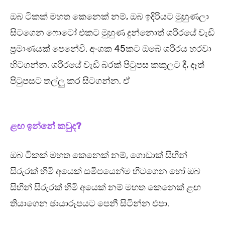
ඔබ ටිකක් මහත කෙනෙක් නම්, ඔබ ඉදිරියට මුහුණලා
සිටගෙන ෆොටෝ එකට මුහුණ දුන්නොත් ශරීරයේ වැඩි
ප්‍රමාණයක් පෙනේවි. අංශක 45කට ඔබේ ශරීරය හරවා
හිටගන්න. ශරීරයේ වැඩි බරක් පිටුපස කකුලට දී, දෑත්
පිටුපසට තල්ලු කර සිටගන්න. ඒ
ළඟ ඉන්නේ කවුද?
ඔබ ටිකක් මහත කෙනෙක් නම්, ගොඩාක් සිහින්
සිරුරක් හිමි අයෙක් සමීපයෙන්ම හිටගෙන හෝ ඔබ
සිහින් සිරුරක් හිමි අයෙක් නම් මහත කෙනෙක් ළඟ
තියාගෙන ඡායාරූපයට පෙනී සිටින්න එපා.