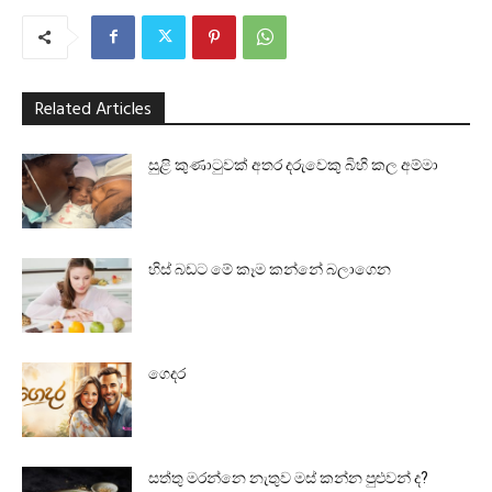
Related Articles
සුළි කුණාටුවක් අතර දරුවෙකු බිහි කල අම්මා
හිස් බඩට මේ කෑම කන්නේ බලාගෙන
ගෙදර
සත්තු මරන්නෙ නැතුව මස් කන්න පුළුවන් ද?