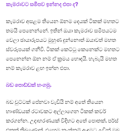
කැමරාවට සමීපව ඉන්නද එපා ද?
කැමරාව අසළම තියෙන ඕනම දෙයක් ටිකක් මහතට
තමයි පෙනෙන්නේ. ඉතින් ඔයා කැමරාව සමීපයටම
වෙලා ඡායාරූපයට මුහුණ දුන්නොත් ඔයාවත් මහත
ස්වරූපයක් ගනීවී. ටිකක් කෙට්ටු කෙනෙක්ට මහතට
පෙනෙන්න ඕන නම් ඒ ක්‍රමය හොඳයි. හැබැයි මහත
නම් කැමරාව ළඟ ඉන්න එපා.
බඩ පොඩ්ඩක් හංගමු.
බඩ චුට්ටක් පේනවා වැඩියි නම් අතේ තියෙන
භාණ්ඩයක් රටාවකට අල්ලාගෙන ටිකක් කවර්
කරගන්න. උදාහරණයක් විදිහට අතේ පොතක්, පර්ස්
එකක් තිබුණොත්, එහෙම නැත්නම් ඇඳුමට උඩින් ඔබ