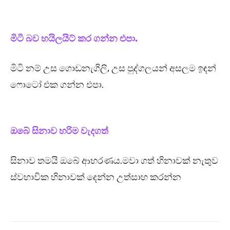
මිටි බව හයිලයිට් කර ගන්න එපා.
මිටි නම් උස ගොඩනැගිලි, උස පුද්ගලයන් අසලම ඉඳන්
ෆොටෝ එක ගන්න එපා.
ඔබේ සිනාව හරිම වැදගත්
සිනාව තමයි ඔබේ ආභරණය.මවා ගත් හිනාවක් නැතුව
ස්වභාවික හිනාවක් දෙන්න උත්සාහ කරන්න