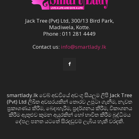
Jack Tree (Pvt) Ltd, 300/13 Bird Park,
Madiwela, Kotte.
Phone : 011 281 4449
Contact us:
info@smartlady.lk
smartlady.lk වෙබ් අඩවියේ අඩංගු සියලුම ලිපි Jack Tree
(Pvt) Ltd ලිඛිත අවසරයකින් තොරව උපුටා ගැනීම, නැවත
ප්‍රකාශණය කිරීම, බෙදාහැරීම, ප්‍රදර්ශනය කිරීම, විකාශනය
කිරීම ඇතුළුව කුමන අයුරකින් හෝ භාවිත කිරීම බුද්ධිමය
දේපල පනත යටතේ සිරදඬුවම් ලැබිය හැකි වරදකි.