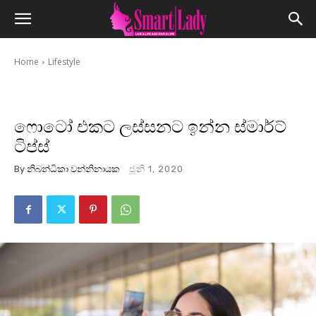
Home
Lifestyle
ෆොටෝ එකට ලස්සනට ඉන්න ස්මාර්ට්
ටිප්ස්
By
නිබන්ධිකා වන්නිනායක
ජූනි 1, 2020