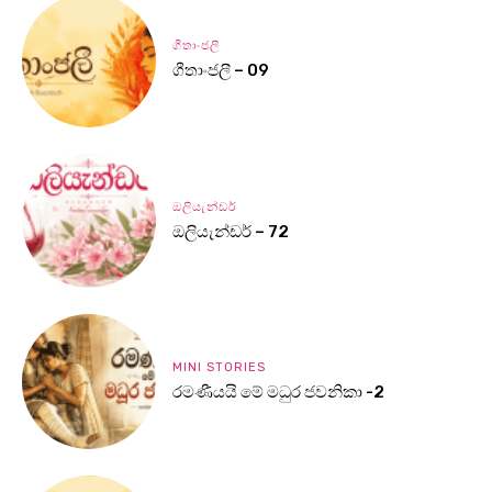
ගීතාංජලී
ගීතාංජලී – 09
ඔලියැන්ඩර්
ඔලියැන්ඩර් – 72
MINI STORIES
රමණීයයි මේ මධුර ජවනිකා -2