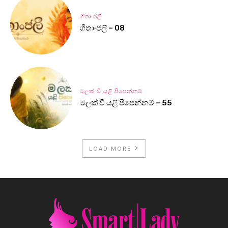
ගීතාංජලී
ගීතාංජලී – 08
මලක් වී යළි පිපෙන්නම්
මලක් වී යළි පිපෙන්නම් – 55
LOAD MORE