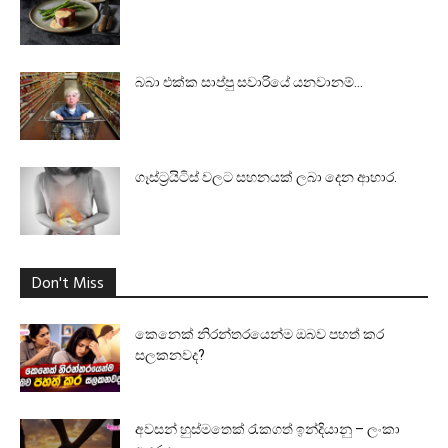
බබා එක්ක සාප්පු සවාරියේ යනවානම්…
ගෑස්ට්‍රයිටිස් වලට සහනයක් ලබා දෙන ආහාර.
Don't Miss
කෙනෙක් නිරන්තරයෙන්ම ඔබව පහත් කර
සලකනවද?
අවසන් හුස්මතෙක් රැකගත් ඉන්දියානු – ලංකා