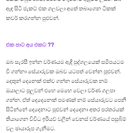
ඇඳ සිටි ජැකට් එක ගලවලා අතේ තබාගෙන ටිකක්
කවර් කරගන්න පුළුවන්.
එක පාට අය එකට ??
ඔබ සැරසී ඉන්න වර්ණයම ඇඳි පුද්ගලයෙක් සමීපයටම
වී ගන්නා සේයාරුවක ඔබව යටපත් වෙන්න පුළුවන්.
දෙතුන් දෙනෙක් එක්ව ගන්න සේයාරුවක නම්
ඔයාලාට පුලුවන් එහෙ මෙහෙ වෙලා වර්ණ ගලපා
ගන්න. ඒත් දෙදෙනෙක් පමණක් නම් සේයාරුවට පෙනී
සිටින්නේ දෙදෙනාට පුළුවන් දෙදෙනා අතර පරතරයක්
තියාගෙන විවිධ ඉරියව් වලින් වෙනස් වර්ණයේ පසුබිම්
වල ඡායාරූප ගැනීමට.