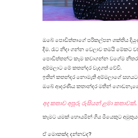
ඔබේ පොඩිත්තාගේ පරිකල්පන ශක්තිය දියුණු
දීම. රෑට නිදා ගන්න වෙලාව තමයි මේකට ව
පොඩිත්තන්ට කෑම කවාගන්න වගේම නිතර
අම්මලාට මේ කතන්දර වැදගත් වේවි.
ඉතින් කතන්දර නොමැති අම්මලාගේ සහයටය
ඔබේ ආදරණීය කතාන්දර මතින් ගොඩනැගෙ
අද කතාව අපූරු රුසියන් ළමා කතාවක්.
කෑමට යමක් හොයමින් ගිය මීයෙකුට අමුතුය
ඒ මොකක්ද දන්නවද?