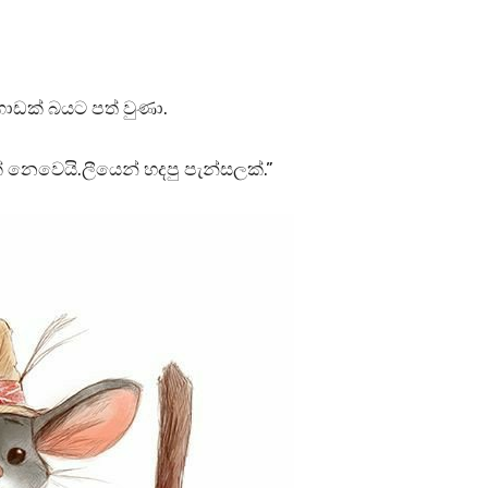
ගොඩක් බයට පත් වුණා.
් නෙවෙයි.ලීයෙන් හදපු පැන්සලක්.”