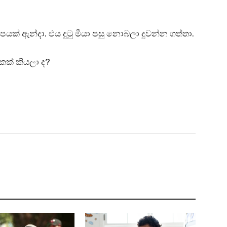
ූපයක් ඇන්දා. එය දුටු මීයා පසු නොබලා දුවන්න ගත්තා.
කක් කියලා ද?