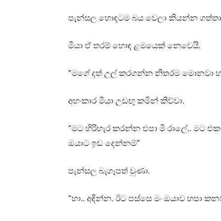
පැන්සල හොඳටම බය වෙලා කියන්න ගත්තා
මීයා ඒ තරම් හොඳ ළමයෙක් නෙවෙයි.
“මගේ දත් උල් කරගන්න නිතරම මොනවා හර
අහංකාර මීයා උඩඟු කමින් කිව්වා.
“මට හිරිහැර කරන්න එපා මී රාලේ.. මට එ
ඔයාට ඉඩ දෙන්නම්”
පැන්සල බැගෑපත් වුණා.
“හා.. අඳින්න. ඊට පස්සෙ මං ඔයාව හපා කන