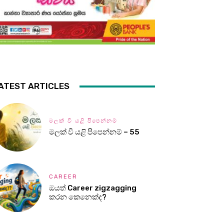
ATEST ARTICLES
මලක් වී යළි පිපෙන්නම්
මලක් වී යළි පිපෙන්නම් – 55
CAREER
ඔයත් Career zigzagging
කරන කෙනෙක්ද?