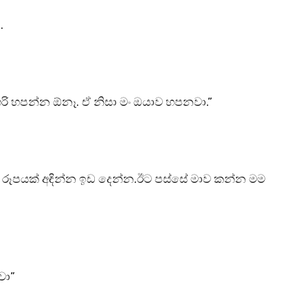
.
ි හපන්න ඕනෑ. ඒ නිසා මං ඔයාව හපනවා.”
ක රූපයක් අඳින්න ඉඩ දෙන්න.ඊට පස්සේ මාව කන්න මම
වා”