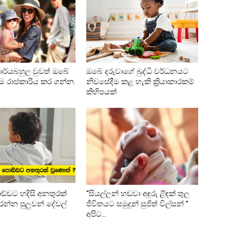
ර්යබහුල වුවත් ඔබේ
ඔබේ දරුවාගේ බුද්ධි වර්ධනයට
රථම රාජකාරිය කර ගන්න.
නිවසේදීම කළ හැකි ක්‍රියාකාරකම්
කිහිපයක්
ඩ්ඩට හදිසි අනතුරක්
“සියල්ලන් හඬවා අඳුරු ළිඳක් තුල
න්න පුලුවන් දේවල්
ජීවිතයට සමුදුන් සුජිත් විල්සන් ”
අපිට...