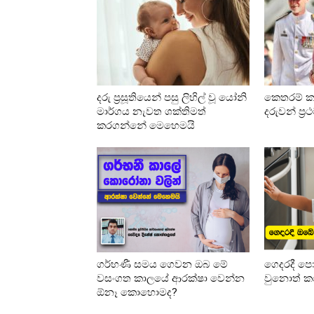
දරු ප්‍රසූතියෙන් පසු ලිහිල් වූ යෝනි
කෙතරම් කා
මාර්ගය නැවත ශක්තිමත්
දරුවන් ප්‍
කරගන්නේ මෙහෙමයි
ගර්භණී සමය ගෙවන ඔබ මේ
ගෙදරදී පො
වසංගත කාලයේ ආරක්ෂා වෙන්න
වුනොත් කර
ඕනෑ කොහොමද?