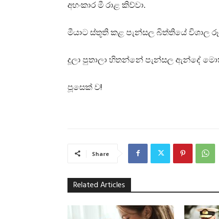
අහංකාර මී රාළ කිව්වා.
මීයාට ස්තූති කළ පැන්සල බිත්තියේ විශාල ර
දූලා පුතාලා හිතන්නේ පැන්සල ඇන්දේ මො
පූසෙක් ව!
Share
Related Articles