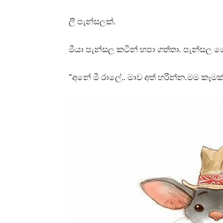
ලී පැන්සලක්.
මීයා පැන්සල කටින් හපා ගත්තා. පැන්සල 
“අනේ මී රාලේ.. මාව අත් හරින්න.මම කෑමක