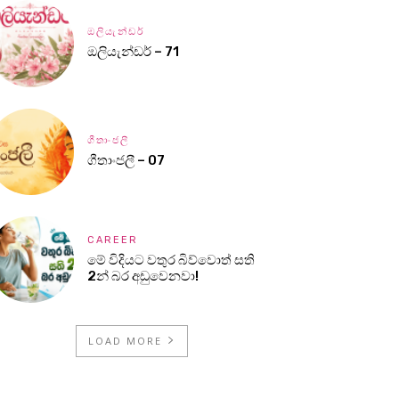
ඔලියැන්ඩර්
ඔලියැන්ඩර් – 71
ගීතාංජලී
ගීතාංජලී – 07
CAREER
මේ විදියට වතුර බිව්වොත් සති
2න් බර අඩුවෙනවා!
LOAD MORE