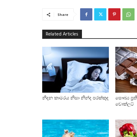
Share
Related Articles
නිදන කාමරය නිසා නින්ද පරක්කුද
සෞඛ්‍ය ප්
චොක්ලට්