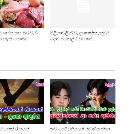
ට හේතු සහ බර වැඩි
පිළිකාවලින් වැළකෙන්න ,කවුළු
 හැකි සෞඛ්‍ය
දොර ජනෙල් විවර කර...
්මතෙක් රැකගත්
තම පෙම්වතියගේ මරණය නිසා