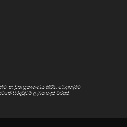
නීම, නැවත ප්‍රකාශණය කිරීම, බෙදාහැරීම,
ටතේ සිරදඬුවම් ලැබිය හැකි වරදකි.