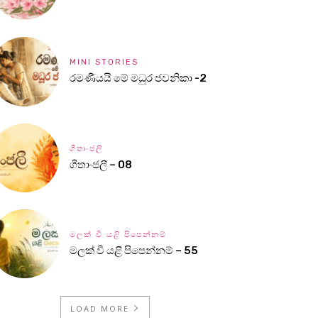
MINI STORIES
රමණීයයි මේ මධුර ජවනිකා -2
ගීතාංජලී
ගීතාංජලී – 08
මලක් වී යළි පිපෙන්නම්
මලක් වී යළි පිපෙන්නම් – 55
LOAD MORE