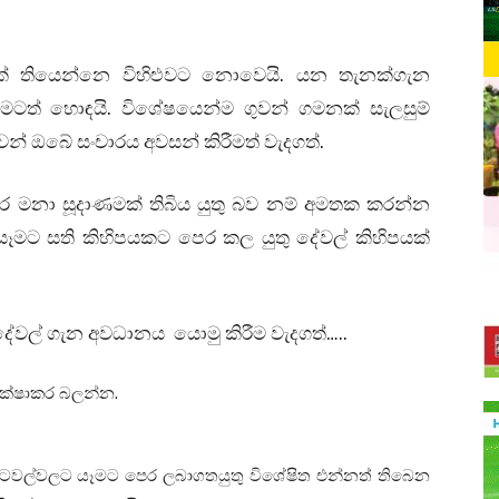
 තියෙන්නෙ විහිළුවට නොවෙයි. යන තැනක්ගැන
් හොඳයි. විශේෂයෙන්ම ගුවන් ගමනක් සැලසුම්
් ඔබේ සංචාරය අවසන් කිරීමත් වැදගත්.
ර මනා සූදාණමක් තිබිය යුතු බව නම් අමතක කරන්න
ෑමට සති කිහිපයකට පෙර කල යුතු දේවල් කිහිපයක්
දේවල් ගැන අවධානය යොමු කිරීම වැදගත්…..
පරීක්ෂාකර බලන්න.
 රටවල්වලට යෑමට පෙර ලබාගතයුතු විශේෂිත එන්නත් තිබෙන