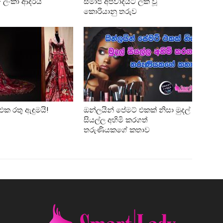
 – ලංකා ආදරය
සමාජ අපවාදයට ලක් වූ
කොරියානු තරුව
එක රතු ඇඳුමයි!
ඔන්ලයින් පේමට් එකක් නිසා මුදල්
සියල්ල අහිමි කරගත්
තරුණියකගේ කතාව