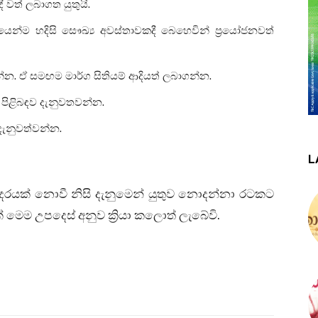
ත් ලබාගත යුතුයි.
ෙන්ම හදිසි සෞඛ්‍ය අවස්තාවකදී බෙහෙවින් ප්‍ර‍යෝජනවත්
න්න. ඒ සමඟම මාර්ග සිතියම් ආදියත් ලබාගන්න.
 පිළිබඳව දැනුවතවන්න.
 දැනුවත්වන්න.
L
රයක් නොවී නිසි දැනුමෙන් යුතුව නොදන්නා රටකට
 මෙම උපදෙස් අනුව ක්‍රියා කලොත් ලැබේවි.