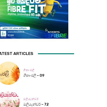
ATEST ARTICLES
ගීතාංජලී
ගීතාංජලී – 09
ඔලියැන්ඩර්
ඔලියැන්ඩර් – 72