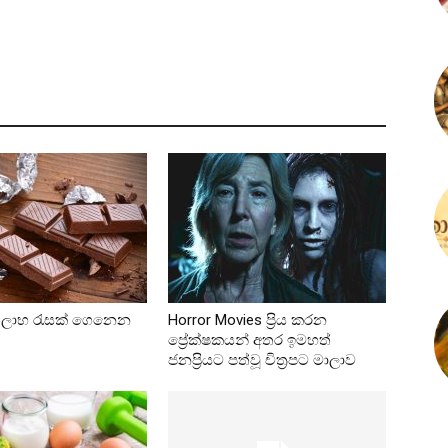
‍රතිලාභ රැසක් ගෙනෙන
Horror Movies ප්‍රිය කරන
ප්‍රේක්ෂකයන් අතර ඉමහත්
ජනප්‍රියට පත්වූ චිත්‍රපට මාලාව