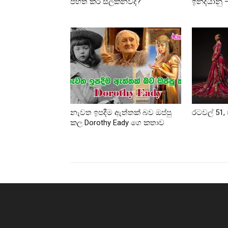
පහත් කර සලකනවද?
ඉන්දියානු
නැවත ඉපදීම ඇත්තක් බව ඔප්පු
රටවල් 51, 
කල Dorothy Eady ගෙ කතාව