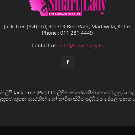
Jack Tree (Pvt) Ltd, 300/13 Bird Park, Madiwela, Kotte.
Phone : 011 281 4449
Contact us:
info@smartlady.lk
ම ලිපි Jack Tree (Pvt) Ltd ලිඛිත අවසරයකින් තොරව උපුටා ගැ
 ඇතුළුව කුමන අයුරකින් හෝ භාවිත කිරීම බුද්ධිමය දේපල පනත ය