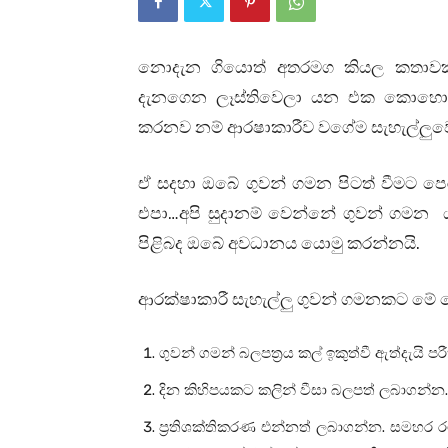
නොදැන ගියොත් අතරමග කියල කතාවක්
දැනගෙන ලෑස්තිවෙලා යන එක කොහොමටත
කරනව නම් ආරෂාකාරීව වගේම සැහැල්ලුවෙන
ඒ සදහා ඔබේ ගුවන් ගමන පිටත් වීමට පෙ
එපා…අපි සුදානම් වෙන්නේ ගුවන් ගමන ය
පිළිබද ඔබේ අවධානය යොමු කරන්නයි.
ආරක්ෂාකාරී සැහැල්ලු ගුවන් ගමනකට මේ 
ගුවන් ගමන් බලපත්‍රය කල් ඉකුත්වී ඇත්දැයි 
දින කිහිපයකට කලින් වීසා බලපත් ලබාගන්න.
ප්‍රතිශක්තිකරණ එන්නත් ලබාගන්න. සමහර