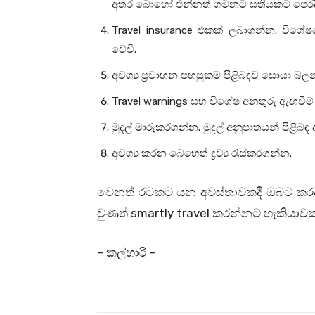
අතර බොහෝ එන්නත් ගමනට සතියකට පෙරදී ව
Travel insurance එකක් ලබාගන්න. විශේෂය
වේවි.
අවශ්‍ය ප්‍රවාහන පහසුකම් පිළිබඳව සොයා බල
Travel warnings සහ විශේෂ අනතුරු ඇඟවීම්
මුදල් මාරුකරගන්න. මුදල් අනුපාතයන් පිළිබඳ
අවශ්‍ය කරන බෙහෙත් ද්‍රව්‍ය රැස්කරගන්න.
වෙනත් රටකට යන අවස්තාවකදී ඔබට කරද
වුණත් smartly travel කරන්නට හැකියාවක්
– කල්හාරී –