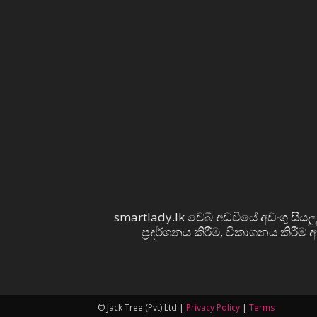
smartlady.lk වෙබ් අඩවියේ අඩංගු සියලු
ප්‍රදර්ශනය කිරීම, විකාශනය කිරීම
© Jack Tree (Pvt) Ltd |
Privacy Policy
|
Terms