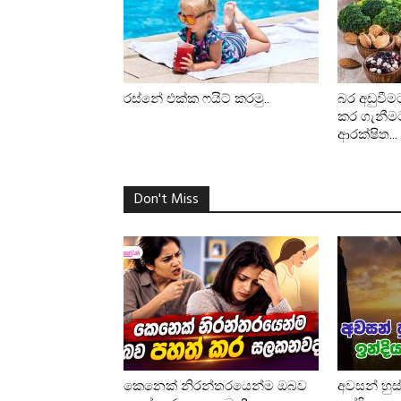
රස්නේ එක්ක ෆයිට් කරමු..
බර අඩුවීම
කර ගැනීමට
ආරක්ෂිත...
Don't Miss
කෙනෙක් නිරන්තරයෙන්ම ඔබව
අවසන් හුස