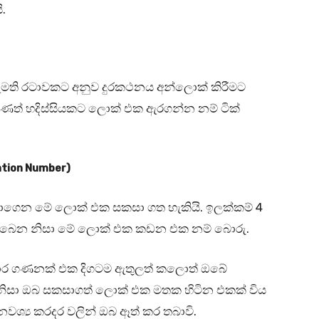
ි.
මති රටාවකට අනුව දුරකථනය අන්ලොක් කිරීමට
වුණත් හදිස්සියකට ලොක් එක ඇරගන්න නම් ටික්
cation Number)
දාගෙන මේ ලොක් එක සකසා ගත හැකියි. ඉලක්කම් 4
 තිබෙන නිසා මේ ලොක් එක කඩන එක නම් බොරු.
වාර ගණනක් එක දිගටම ඇතුලත් කලොත් ඔබේ
ඒ නිසා ඔබ සකසාගත් ලොක් එක මතක හිටින එකක් විය
නවශ්‍ය කරදර වලින් ඔබ ඈත් කර තබාවි.