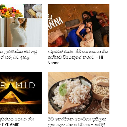
ික උෂ්ණාධික බව අඩු
දරුවෙක් එක්ක ජීවිතය සොයා ගිය
න්ගේ සරු බව ඉහළ
තනිකඩ පියෙකුගේ කතාව – Hi
Nanna
 අභිරහස සොයා ගිය
ඔබ නොසිතන සෞඛ්‍යය ප්‍රතිලාභ
HE PYRAMID
ලබා දෙන ධාන්‍ය වර්ගය – බාර්ලි