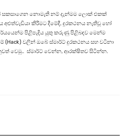
එකක් සකසාගෙන නොමැති නම් දැන්මම ලොක් එකක්
නය අළුත්වැඩියා කිරීමට දීමේදී, දුරකථනය නැතිවූ හෝ
ර්යයෙන්ම පිළිපැදිය යුතු කරුණු පිළිබඳව මෙන්ම
් (Hack) වලින් ඔබේ ස්මාර්ට් දුරකථනය සහ වටිනා
ත් වෙමු.. ස්මාර්ට් වෙන්න, ආරක්ෂිතව සිටින්න.