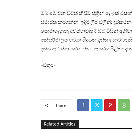
ඔබ මේ වන විටත් කිසිම ස්ක්‍රීන් ලොක් 
ස්ථාපිත කරගන්න. ඉදිරි ලිපි වලින්; දුරකථ
සොරාගැනුනු අවස්ථාවක දී ඔබ විසින් අනිවා
අන්තර්ජාලය හරහා සිදුවන දත්ත සොරාගැනීම
දත්ත ආරක්ෂා කරගන්නා ආකරය පිළිබඳ දැනුව
-චතුර-
Share
Related Articles