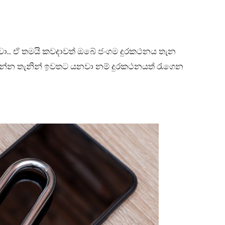
ෙනවා.. ඒ තමයි කවදාවත් ඔබේ ජංගම දුරකථනය තැන
ඉන්න තැනින් ඉවතට යනවා නම් දුරකථනයත් රැගෙන