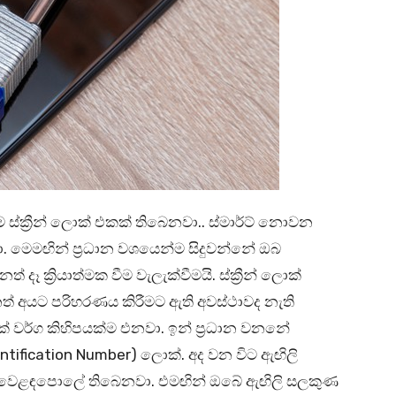
 ස්ක්‍රීන් ලොක් එකක් තිබෙනවා.. ස්මාර්ට් නොවන
 මෙමඟින් ප්‍රධාන වශයෙන්ම සිදුවන්නේ ඔබ
ක්‍රියාත්මක වීම වැලැක්වීමයි. ස්ක්‍රීන් ලොක්
ත් අයට පරිහරණය කිරීමට ඇති අවස්ථාවද නැති
ොක් වර්ග කිහිපයක්ම එනවා. ඉන් ප්‍රධාන වනනේ
entification Number) ලොක්. අද වන විට ඇඟිලි
ත් වෙළඳපොලේ තිබෙනවා. එමඟින් ඔබේ ඇඟිලි සලකුණ