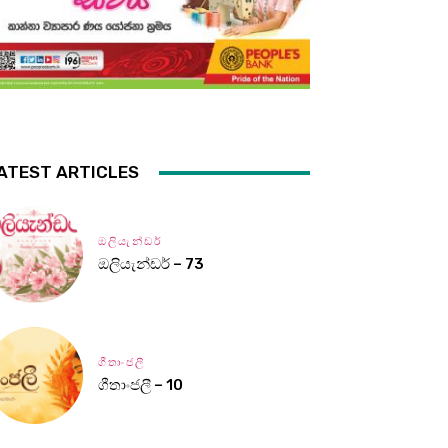
ATEST ARTICLES
ඔලියැන්ඩර්
ඔලියැන්ඩර් – 73
ගීතාංජලී
ගීතාංජලී – 10