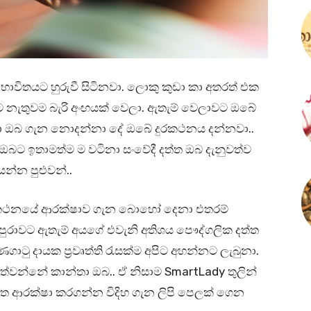
ාවිතයට හුරුවී සිටිනවා. ලොකු කුඩා කා අතරත් එක
පිට නැතුවම බැරි අංඟයක් වෙලා. ඇතැම් වෙලාවට ඔබේ
පවා ඔබ ගැන නොදන්නා දේ ඔබේ දුරකථනය දන්නවා..
ට ඉතාමත්ම ම වටිනා සංවේදී දත්ත ඔබ දැනුවත්ව
්න පුළුවන්..
ු දුරකථනයේ ආරක්ෂාව ගැන බොහෝ දෙනා එතරම්
 පුරාවට ඇතැම් අයගේ එවැනි අතිශය පෞද්ගලික දත්ත
ාටු දායක ප්‍රවෘත්ති රැසක්ම අපිට අහන්නට ලැබුනා.
 පත්වන්නේ කාන්තා ඔබ.. ඒ නිසාම SmartLady තුලින්
්ත ආරක්ෂා කරගන්න විදිහ ගැන ලිපි පෙලක් ගෙන