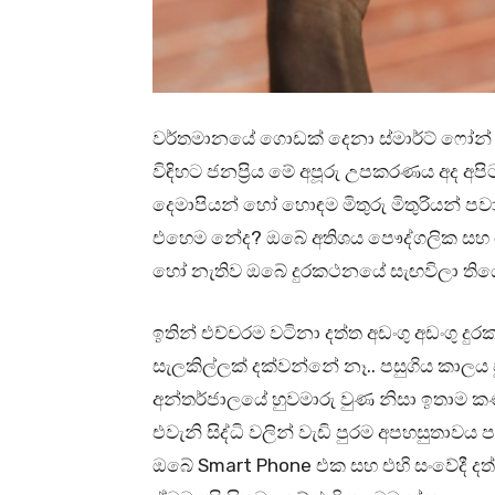
වර්තමානයේ ගොඩක් දෙනා ස්මාර්ට් ෆෝන් භ
විඳිහට ජනප්‍රිය මේ අපූරු උපකරණය අද අ
දෙමාපියන් හෝ හොඳම මිතුරු මිතුරියන් 
එහෙම නේද? ඔබේ අතිශය පෞද්ගලික සහ ඔබ
හෝ නැතිව ඔබේ දුරකථනයේ සැඟවිලා තියෙන
ඉතින් එච්චරම වටිනා දත්ත අඩංගු අඩංග
සැලකිල්ලක් දක්වන්නේ නෑ.. පසුගිය කාලය
අන්තර්ජාලයේ හුවමාරු වුණ නිසා ඉතාම කණග
එවැනි සිද්ධි වලින් වැඩි පුරම අපහසුතාවය
ඔබේ Smart Phone එක සහ එහි සංවේදී දත