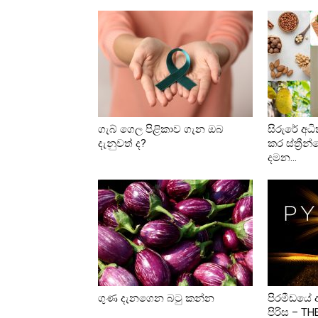
ගැබ් ගෙල පිළිකාව ගැන ඔබ
සිරුරේ අධ
දැනුවත් ද?
කර ස්ත්‍රී
දමන...
ගුණ දැනගෙන බටු කන්න
පිරමීඩයේ
පිරිස – T