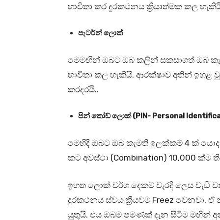
භාවිතා කර දුරකථනය ක්‍රියාත්මක කල හැකිය
පැටර්න් ලොක්
මෙමඟින් ඔබට ඔබ කලින් සකසාගත් ඔබ කැ
භාවිතා කල හැකියි. ආරක්ෂාව අතින් ඉහළ 
කරදරයි..
පින් කෝඩ් ලොක් (PIN- Personal Identifi
මෙහිදී ඔබට ඔබ කැමති ඉලක්කම් 4 ක් යො
කට අවස්ථා (Combination) 10,000 ක්ම
ඉහත ලොක් වර්ග දෙකම වැරදි ලෙස වැඩි 
දුරකථනය ස්වයංක්‍රීයවම Freez වෙනවා. 
යුතුයි. එය ඔබම පමණක් දැන සිටීම මඟින් අ