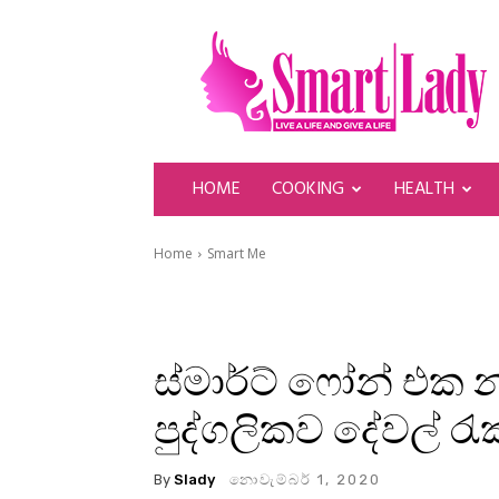
SmartLady
HOME
COOKING
HEALTH
Home
Smart Me
ස්මාර්ට් ෆෝන් එක 
පුද්ගලිකව දේවල් 
By
Slady
නොවැම්බර් 1, 2020