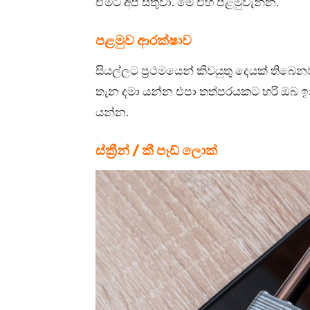
ඒමට අපි සිතුවා. මේ එහි පළමුවැන්න.
පළමුව ආරක්ෂාව
සියල්ලට ප්‍රථමයෙන් කිවයුතු දෙයක් තිබ
තැන දමා යන්න එපා තත්පරයකට හරි ඔබ 
යන්න.
ස්ක්‍රීන් / කී පෑඩ් ලොක්