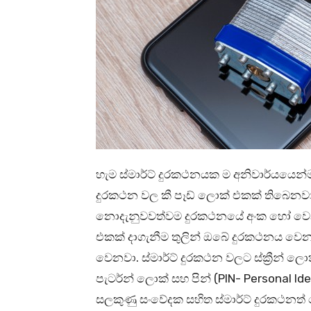
හැම ස්මාර්ට් දුරකථනයක ම අනිවාර්යයෙන්ම
දුරකථන වල කී පෑඩ් ලොක් එකක් තිබෙනවා.
නොදැනුවවත්වම දුරකථනයේ අංක හෝ වෙනත් දෑ 
එකක් දාගැනීම තුලින් ඔබේ දුරකථනය වෙන
වෙනවා. ස්මාර්ට් දුරකථන වලට ස්ක්‍රීන් ල
පැටර්න් ලොක් සහ පින් (PIN- Personal Id
සලකුණු සංවේදක සහිත ස්මාර්ට් දුරකථන