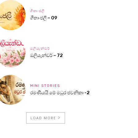
ගීතාංජලී
ගීතාංජලී – 09
ඔලියැන්ඩර්
ඔලියැන්ඩර් – 72
MINI STORIES
රමණීයයි මේ මධුර ජවනිකා -2
LOAD MORE