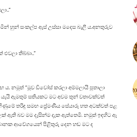
ලා..”
නිමින් හුන් සංකල්ප ඇස් උස්සා මදෙස බැලී ය.අනතුරුව
් එවලා තිබ්බා..”
 ය. නමුත් “මූව ඩිවෝස් කරලා අම්මලායි පුතාලා
යැයි ඇමතුම් සතියකට මට අවම තුන් වතාවක්වත්
ණුමේ තරිඳු සමඟ ප්‍රේමණීය සේයාරූ හත අටක්වත් පළ
් ඇති බව මම දෑසින්ම දැක ඇත්තෙමි. නමුත් ඉඳහිට ඈ
චානක ආවේගයෙන් පිළිතුරු දෙන හඬ මට ද