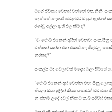
මගේ ජීවිතය වෙනස් වන්නේ එතැනිනි. සංක
දෙන්නේ නැත.ඒ වෙනුවට ඔහුට ඇත්තේ සන්ස
රණ්ඩු අල්ලා ඇති ඵල කිම ද?
“මං ජොබ් එකෙන් අයින් වෙනවා සංක.සීන
එක්කන් යන්න එන එකක් නෑ හිතුවලු. පො
නරකද?”
සංකල්ප මඳ වෙලාවක් මදෙස බලා සිටියේ ය.
“ජොබ් එකෙන් අස් වෙන්න එපා.සීනු ලොක
කියලා ඔයා මුලින් කියනකොටත් මම එපා කීව
නැත්නම් උදේ දවල් නීතාට කැබ් සර්විස් එකක්