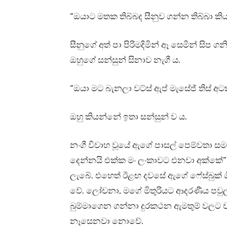
“ඔයාට මතක තිබ්බද සීනුව ගන්න තිබ්බා කිය
සීනුගේ අත් පා පිරිමදිමින් ඈ සෙමින් සිප ග
ඔහුගේ සන්සුන් සිනාව නැගී ය.
“ඔයා මට බැනලා වට්ස් ඇප් මැසේජ් තිස් අටක
ඔහු කියන්නේ ඉතා සන්සුන් ව ය.
නංගී විවාහ වූයේ ඇගේ පාසල් පෙම්වතා සමඟ
දෙන්නයි එක්ක මං ලංකාවට එනවා අක්කේ” 
ලැබේ. එහෙත් ඊළඟ දවසේ ඇගේ ෆේස්බුක් ගි
වේ. ලෝචනා, මගේ මිතුරියට ආදරණීය පවුලක
බුම්මාගෙන ගන්නා දුරකථන ඇමතුම් වලට 
නෑසෙනවා නොවේ.