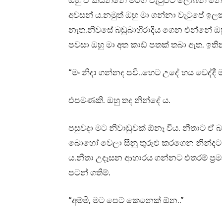
ඔහු ඒ කියන්නේ මගේ වැටුපට ලොබින් නොව
අවසන් ය.නමුත් ඔහු මා ගන්නා වැටුපේ 
නැත.නිවසේ බඩුබාහිරාදිය ගෙන එන්නේ ඔහ
පවසා ඔහු මා අත කාඩ් පතක් තබා ඇත. ඉති
“මං නිදා ගන්නද පවී..හෙට උදේ හය වෙද්දී 
එපමණකි. ඔහු තද නින්දේ ය.
පසුවදා මට නිවාඩුවක් ඕනෑ විය. නීතාට ඒ 
බොහෝ වෙලා සීනු තුරුළු කරගෙන නින්දට 
ය.නීතා උදෑසන ආහාරය ගන්නට එතරම් ප්‍රම
පටන් ගතිම්.
“අම්මි, මට පෙට් කෙනෙක් ඕන..”