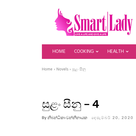
SmartLady
HOME
COOKING
HEALTH
Home
Novels
සුළං සීනු
සුළං සීනු – 4
By
නිබන්ධිකා වන්නිනායක
දෙසැම්බර් 20, 2020