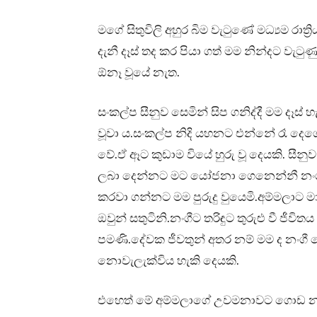
මගේ සිතුවිලි අහුර බිම වැටුණේ මධ්‍යම රාත්‍ර
දැනී දෑස් තද කර පියා ගත් මම නින්දට ව
ඕනෑ වූයේ නැත.
සංකල්ප සීනුව සෙමින් සිප ගනිද්දී මම දෑස් හැ
වූවා ය.සංකල්ප නිදි යහනට එන්නේ රෑ දෙගොඩ
වේ.ඒ ඈට කුඩාම වියේ හුරු වූ දෙයකි. ස
ලබා දෙන්නට මට යෝජනා ගෙනෙන්නී නංගී ය
කරවා ගන්නට මම පුරුදු වුයෙමි.අම්මලාට ම
ඔවුන් සතුටිනි.නංගීට තරිඳුට තුරුළු වී ජීවි
පමණි.දේවක ජීවතුන් අතර නම් මම ද නංගී මෙන
නොවැලැක්විය හැකි දෙයකි.
එහෙත් මේ අම්මලාගේ උවමනාවට ගොඩ නැග