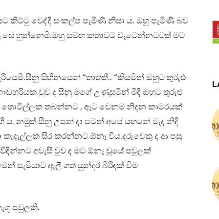
ියට කිට්ටු වෙද්දී සංකල්ප පැමිණි නිසා ය. ඔහු පැමිණි බව
ැටුණු සේ හුන්නෙමි.ඔහු සමඟ කතාවට වැටෙන්නටවත් මට
රියෙමි.සීනු සිහිනයෙන් “තාත්තී.. “කියමින් ඔහුට තුරුළු
L
හරියක වුව ද සීනු මගේ උණුසුමින් මිදී ඔහුට තුරුළු
ීනුව තොටිල්ලක තබන්නට , ඈට වෙනම නිදන කාමරයක්
. නමුත් සීනු උපන් දා පටන් අපේ යහනේ මැද නිදි
ා කැදැල්ලක සිර කරන්නට ඕනෑ විය.දරුවෙකු ද ආ පසු
තය විඳින්නට අවැසි වුව ද මට ඕනෑ වූයේ පවුලක්
් සැමියාට ඇලී ගත් සුන්දර බිරිඳක් වීම
ූ පවුලකි.