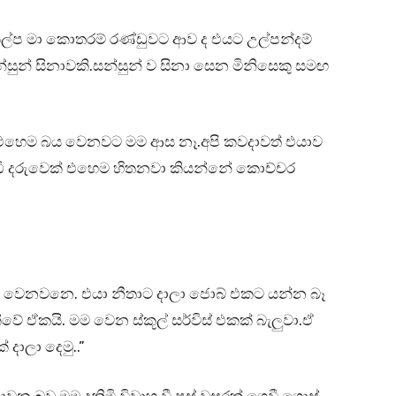
ල්ප මා කොතරම් රණ්ඩුවට ආව ද එයට උල්පන්දම්
ුන් සිනාවකි.සන්සුන් ව සිනා සෙන මිනිසෙකු සමඟ
ු එහෙම බය වෙනවට මම ආස නෑ.අපි කවදාවත් එයාව
ඩි දරුවෙක් එහෙම හිතනවා කියන්නේ කොච්චර
ු වෙනවනෙ. එයා නීතාට දාලා ජොබ් එකට යන්න බෑ
ේ ඒකයි. මම වෙන ස්කූල් සර්විස් එකක් බැලුවා.ඒ
 දාලා දෙමු..”