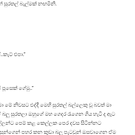
සුරතල් බැල්මක් නඟමිනි.
.කැට් එපා.”
ි පූසෙක් ගේමු..”
ා මේ නිවසට එද්දී මෙහි සුරතල් බල්ලෙකු වූ බවත් මා
ඒ බලු සුරතලා ඔහුගේ මහ ගෙදර රැගෙන ගිය හැටි ද ඈට
්ලන්ට පෙම් කළ කෙල්ලක පෙර දවස සිටින්නට
ිනිසුන්ගෙන් පහර කන කුඩා බලු පැටවුන් ඔසවාගෙන ඒම