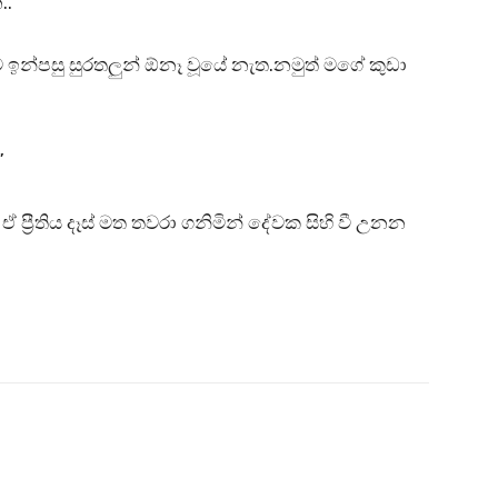
.”
 මට ඉන්පසු සුරතලුන් ඕනෑ වූයේ නැත.නමුත් මගේ කුඩා
”
 ඒ ප්‍රීතිය දෑස් මත තවරා ගනිමින් දේවක සිහි වී උනන