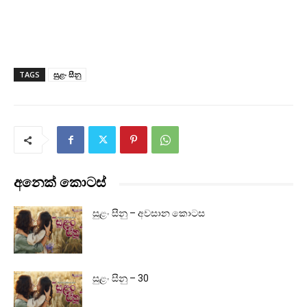
TAGS
සුළං සීනු
අනෙක් කොටස්
සුළං සීනු – අවසාන කොටස
සුළං සීනු – 30