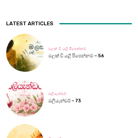
LATEST ARTICLES
මලක් වී යළි පිපෙන්නම්
මලක් වී යළි පිපෙන්නම් – 56
ඔලියැන්ඩර්
ඔලියැන්ඩර් – 73