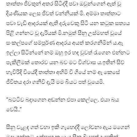
තාත්තා ජීවතුන් අතර සිටිද්දී පවා ඔවුන්ගෙන් ඈත් වූ
දියණියක ලෙස ජීවත් වන්නියක් මි. අම්මා තාත්තාට
පවා වැඩි ආදරයක් ඇති දරුවෙකු සිටී යන කටුක සත්‍යය
පිළි ගන්නට වූ දැරියක් මි.නමුත් සීනු උස්මහත් වූයේ
සංකල්පගේ සම්පූර්ණ ආදරය අයත් කරගනිමින් ය.ඈ
ඉල්ලා සිටින්නේ නම් ඔහු ඉර හඳ වුවත් රැගෙන එන්නට
පැකිලීමක් තොරව යන බව මට විශ්වාස ය.ඉතින් සිව්
හැවිරිදි වියේදී තාත්තා අහිමි වී ගියේ නම් ඈ කෙසේ
ජීවිතය දරා ගනීවි දැයි මම බියට පත් වූයෙමි.
“බට්ටිව බදාගෙන අඬන්න එපා කෙල්ලෙ. එයා බය
වෙයි..”
සීනු වැළඳ ගත් වහා ඉකි ගැහෙද්දී ලෝචනා ඇය මගෙන්