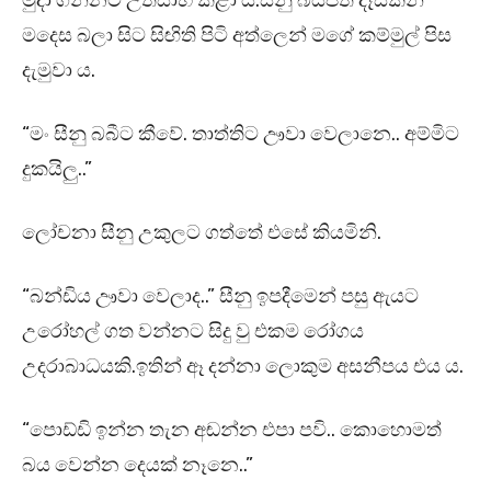
මුදා ගන්නට උත්සාහ කළා ය.සීනු බියපත් දෑසකින්
මදෙස බලා සිට සිඟිති පිටි අත්ලෙන් මගේ කම්මුල් පිස
දැමුවා ය.
“මං සීනු බබීට කීවේ. තාත්තිට ඌවා වෙලානෙ.. අම්මිට
දුකයිලු..”
ලෝචනා සීනු උකුලට ගත්තේ එසේ කියමිනි.
“බන්ඩිය ඌවා වෙලාද..” සීනු ඉපදීමෙන් පසු ඇයට
උරෝහල් ගත වන්නට සිදු වු එකම රෝගය
උදරාබාධයකි.ඉතින් ඈ දන්නා ලොකුම අසනීපය එය ය.
“පොඩ්ඩි ඉන්න තැන අඬන්න එපා පවි.. කොහොමත්
බය වෙන්න දෙයක් නෑනෙ..”