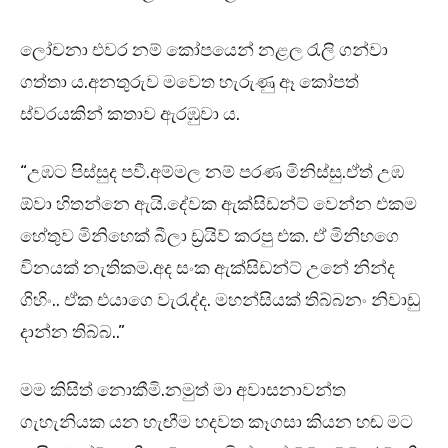
ලෝචනා එවර නම් කෝපයෙන් නළල රැලි ගන්වා
ගත්තා ය.අනතුරුව මවෙත හැරුණු ඈ කෝපත්
ස්වරයකින් කතාව ඇරඹුවා ය.
“උඹට පිස්සුද පවී.අම්මල නම් පරණ මිනිස්සු.ඒත් උඹ
ඕවා හිතන්නෙ ඇයි.දේවක ඇක්සිඩන්ට් වෙන්න එකම
හේතුව මිනිහෙක් බීලා ඩ්‍රයිව් කරපු එක. ඒ මිනිහගෙ
විනයක් නැතිකම.අද සංක ඇක්සිඩන්ට් උනේ නින්ද
ගිහිං.. ඒක එයාගෙ වැරැද්ද. මහන්සියක් තිබ්බනං නිවාඩු
දාන්න තිබ්බ..”
මම කිසිත් නොකීමි.නමුත් මා අවාසනාවන්ත
ගැහැනියක යන හැඟීම හදවත කෑගසා කියන හඬ මට