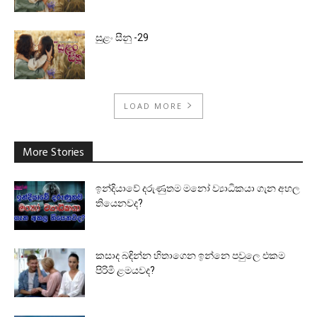
සුළං සීනු -29
LOAD MORE
More Stories
ඉන්දියාවේ දරුණුතම මනෝ ව්‍යාධිකයා ගැන අහල
තියෙනවද?
කසාද බඳින්න හිතාගෙන ඉන්නෙ පවුලෙ එකම
පිරිමි ළමයවද?