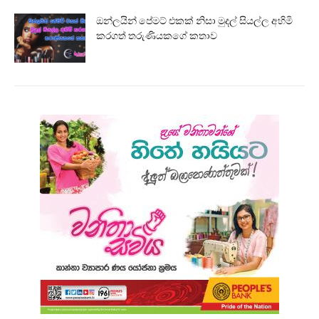
ඔන්ලයින් පේමට් එකක් නිසා මුදල් සියල්ල අහිමි
කරගත් තරුණියකගේ කතාව