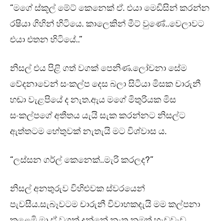
“මගේ ස්කූල් මේට් කෙනෙක් ඒ. එයා මෙඩිසින් කරන්න
රෂියා ගිහින් හිටියෙ. කාලෙකින් මීට් වුණේ..වෙලාවට
එයා එතන හිටියේ..”
නිසල් එය පිළි ගත් වගක් පෙනිණ.ලෝචනා සේම
වේදනාවෙන් සංකල්ප දෙස බලා සිටියා මිසක චාරුනී
හඬා වැළපියේ ද නැත.ඇය මගේ මිතුරියක මිස
සංකල්පගේ අතීතය යැයි සැක කරන්නට නිසල්ට
ඇත්තටම හේතුවක් නැතැයි මට විශ්වාස ය.
“ලස්සන ගර්ල් කෙනෙක්..මැරි කරලද?”
නිසල් අනතුරුව විහිළුවක ස්වරයෙන්
පැවසීය.සැබෑවටම චාරුනී විවාහකදැයි මම කල්පනා
කළෙමි.මා ඒ වගක් දන්නේ නැත.නමුත් හැඩවැඩ