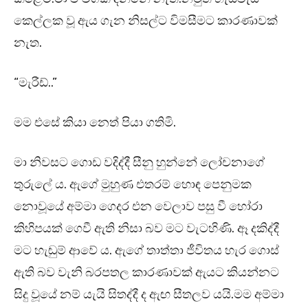
කෙල්ලක වූ ඇය ගැන නිසල්ට විමසීමට කාරණාවක්
නැත.
“මැරීඩ්..”
මම එසේ කියා නෙත් පියා ගතිමි.
මා නිවසට ගොඩ වදිද්දී සීනු හුන්නේ ලෝචනාගේ
තුරුලේ ය. ඇගේ මුහුණ එතරම් හොඳ පෙනුමක
නොවූයේ අම්මා ගෙදර එන වෙලාව පසු වී හෝරා
කිහිපයක් ගෙවී ඇති නිසා බව මට වැටහිණි. ඈ දකිද්දී
මට හැඬුම් ආවේ ය. ඇගේ තාත්තා ජීවිතය හැර ගොස්
ඇති බව වැනි බරපතල කාරණාවක් ඇයට කියන්නට
සිදු වූයේ නම් යැයි සිතද්දී ද ඇඟ සීතලව යයි.මම අම්මා