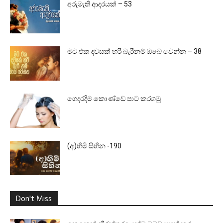
අරුමැති ආදරයක් – 53
මට එක දවසක් හරි බැරිනම් ඔබෙ වෙන්න – 38
ගෙදරදීම කොණ්ඩෙ පාට කරගමු
(අ)හිමි සිහින -190
Don't Miss