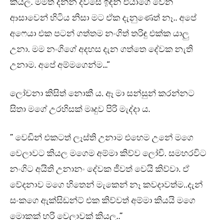
කියල. මමත් දන්න දවසෙ ඉඳන් එයාගෙ වෙන
ආසාවෙන් හිටිය නිසා මට ඒක දැනුණෙත් නෑ.. අපේ
අෆෙයා එක පටන් ගත්තම නංගිත් තරිඳු එක්ක යාලු
උනා. මම නංගිගේ අදහස දැන ගත්තෙ දේවක නැති
උනාම. අපේ අම්මගෙන්ම…”
ලෝචනා කිසිත් නොකී ය. ඈ මා සන්සුන් කරන්නට
සිතා මගේ උරහිසක් මෘදුව පිරි මැද්දා ය.
” වෙඩින් එකටත් ලෑස්ති උනාම එහෙම උනේ මගෙ
වෙලාවට කියල මගෙම අම්මා කිව්ව ලෝචි. සමහරවිට
නංගිට අයිති උනානං දේවක ජීවත් වෙයි කිව්වා. ඒ
වේදනාව මගෙ හිතෙන් මැකෙන් නෑ කවදාවත්ම..දැන්
සංකගෙ ඇක්සිඩන්ට් එක කිව්වත් අම්මා කියයි මගෙ
මොකක් හරි වෙලාවක් කියල..”