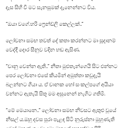
දෑස සිහි වී මට සැනසුමක් දැනෙන්නට විය.
“ඔයා වගේ.හරි ෆ්‍රෙන්ඩ්ලි කෙල්ලක්..”
ලෝචනා සමඟ තවත් දේ කතා කරන්නට මා සූදානම්
වෙද්දී දොර සීනුව වදින හඬ ඇසිණ.
“චානු වෙන්න ඇති..” නීතා මුළුතැන්ගෙයි සිට එන්නට
පෙර ලෝචනා එසේ කියමින් අමුත්තා කවුදැයි
බලන්නට ගියා ය. ඒ චානක හෝ සංකල්පගේ අයියා
වන්නට ඇතැයි සිතූ මම අසුනෙන් නැගිට ගතිමි.
“මේ මෙයානෙ..” ලෝචනා සමඟ නිවසට ඇතුළු වූයේ
නිසල් ය.ඔහු දවස පුරා පැළඳ සිටි නුරුස්නා මුහුණැති