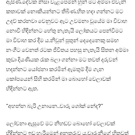
ඇසිණ.දේවක නිසා වැළපෙමින් හුන් මට අම්මා එවැනි
කතාවක් නොකියන්නට තිබිණ.හිත හදා ගන්නට මට
උදව් කරනවා වෙනුවට ඈට උවමනා වූයේම මා විවාහ
නොවී හිඳින්නට හේතු නැතැයි ලෝකයට පෙන්වීමට
මා විවාහ කර දීම ය.නිවුන් පුතුන් දෙදෙනෙකු සමඟ
නංගීට වෙනත් රටක ජීවිතය පහසු නැතැයි සිතන අම්මා
කුඩා දියණියක රැක බලා ගන්නා මට තවත් දරුවන්
හදන්නට යෝජනා කරමින් ඇමතුම් දීම ගැන
කෝපයෙන් සිහි කරමින් මා බොහෝ වෙලාවක්
හිඳින්නට ඇත.
“අහන්න බැරි උනානෙ..චාරු ශෝක් නේද?”
ලෝචනා ඇසුවේ මට නිහඬව බොහෝ වෙලාවක්
හිඳින්නට ඉඩ හැරීමෙන් අනතුරුව ය.චාරුනීගේ හිතවත්