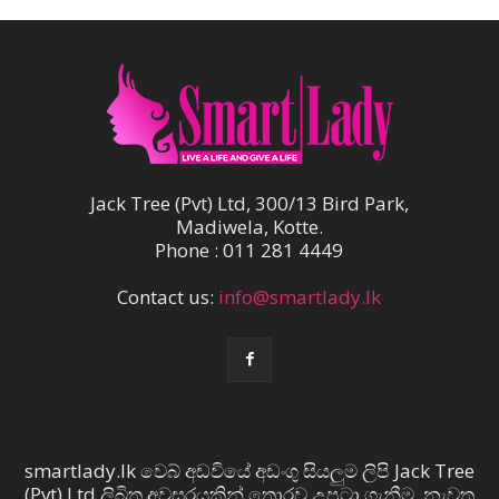
Jack Tree (Pvt) Ltd, 300/13 Bird Park,
Madiwela, Kotte.
Phone : 011 281 4449
Contact us:
info@smartlady.lk
smartlady.lk වෙබ් අඩවියේ අඩංගු සියලුම ලිපි Jack Tree
(Pvt) Ltd ලිඛිත අවසරයකින් තොරව උපුටා ගැනීම, නැවත