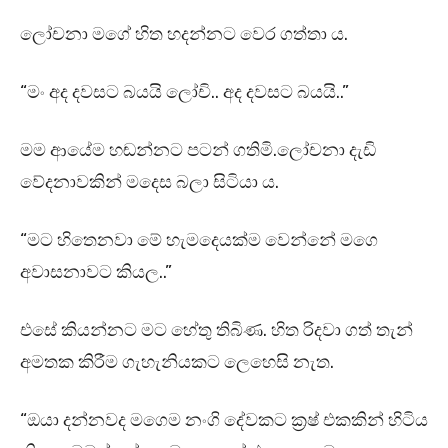
ලෝචනා මගේ හිත හදන්නට වෙර ගත්තා ය.
“මං අද දවසට බයයි ලෝචි.. අද දවසට බයයි..”
මම ආයේම හඬන්නට පටන් ගතිමි.ලෝචනා දැඩි
වේදනාවකින් මදෙස බලා සිටියා ය.
“මට හිතෙනවා මේ හැමදෙයක්ම වෙන්නේ මගෙ
අවාසනාවට කියල..”
එසේ කියන්නට මට හේතු තිබිණ. හිත රිදවා ගත් තැන්
අමතක කිරීම ගැහැනියකට ලෙහෙසි නැත.
“ඔයා දන්නවද මගෙම නංගි දේවකට ක්‍රෂ් එකකින් හිටිය