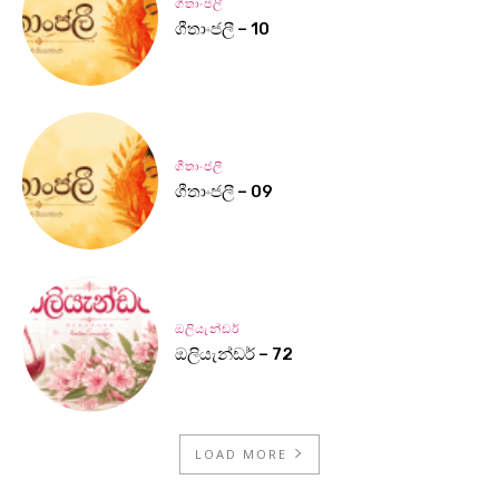
ගීතාංජලී
ගීතාංජලී – 10
ගීතාංජලී
ගීතාංජලී – 09
ඔලියැන්ඩර්
ඔලියැන්ඩර් – 72
LOAD MORE