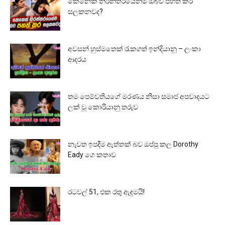
කෙනෙක් නිරන්තරයෙන්ම ඔබව පහත් කර
සලකනවද?
අවසන් හුස්මතෙක් රැකගත් ඉන්දියානු – ලංකා
ආදරය
තම පෙම්වතියගේ මරණය නිසා සමාජ අපවාදයට
ලක් වූ කොරියානු තරුව
නැවත ඉපදීම ඇත්තක් බව ඔප්පු කල Dorothy
Eady ගෙ කතාව
රටවල් 51, එක රතු ඇඳුමයි!