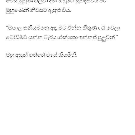
වෙස් මුහුණ ගලවා දමා ඔහුගේ සුහදත්වය පිරි
මුහුණෙන් නිවසට ඇතුළු විය.
“ඔයාල තනියමනෙ අද. මට එන්න හිතුණා. රෑ වෙලා
බෝඩිමට යන්න බැරිය..එක්කො ඉන්නත් පුලුවන් “
ඔහු අසුන් ගත්තේ එසේ කියමිනි.