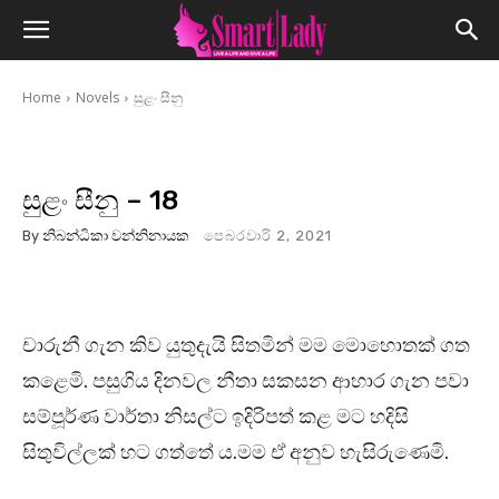
Home
Novels
සුළං සීනු
සුළං සීනු – 18
By
නිබන්ධිකා වන්නිනායක
පෙබරවාරි 2, 2021
චාරුනී ගැන කිව යුතුදැයි සිතමින් මම මොහොතක් ගත
කළෙමි. පසුගිය දිනවල නීතා සකසන ආහාර ගැන පවා
සම්පූර්ණ වාර්තා නිසල්ට ඉදිරිපත් කළ මට හදිසි
සිතුවිල්ලක් හට ගත්තේ ය.මම ඒ අනුව හැසිරුණෙමි.