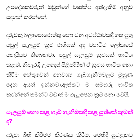
උපදේශකවරුන් ඔවුන්ගේ වෘත්තීය අත්දැකීම් අනුව
සඳහන් කරන්නේ.
දරුවකු බලාපොරොත්තු නො වන අවස්ථාවකදී ගත යුතු
පවුල් සැලසුම් ක්‍රම රාශියක් අද වනවිට ලෝකයේ
ජනප්‍රියව තිබෙනවා. පවුල් සැලසුම් ක්‍රමයක් භාවිත
කළත්, නිවැරැදි උපදෙස් පිළිපදිමින් ඒ ක්‍රමය භාවිත නො
කිරීම හේතුවෙන් අනවශ්‍ය ගැබ්ගැනීම්වලට මුහුණ
දෙන අයත් ඉන්නවා.ඇත්තට ම සමහරු භාවිත
කරන්නේ තමන්ට වඩාත් ම ගැළපෙන ක්‍රම නො වෙයි.
සැලසුම් නො කළ ගැබ් ගැනීමකදි කළ යුත්තේ කුමක්
ද?
දරුවා බිහි කිරීමට තීරණය කිරීම, මෙහිදී යුවළකට