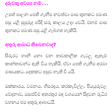
දරුවකු අවශ්‍ය නම් . . .
උපත් පාලන පෙති ගැනීම නවත්වා මාස තුනකට පමණ
පසු යළි සුපුරුදු පරිදි සරු කාලය උදා වෙයි. එනම් මාස
තුනකට පමණ පසු යළි ගැබ්ගත හැකියි.
අතුරු ආබාධ තිබෙනවාද?
සිරුරට හානි නො වන තාවකාලික ගැටලු ඇතැම්
කාන්තාවන්ට ඇති විය හැකියි. ඒවා පෙති ගැනීම අරඹා
මාසයකට, දෙකකට පසුව නැති වී යයි.
ඔක්කාරය, වමනය, හිසරදය, කරකැවිල්ල, පියයුරුවල
වේදනාව, ඔසප්වීම් අතරතුර මඳ වශයෙන් සිදුවන රුධිර
වහනය එම අතුරු ආබාධයි.