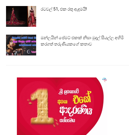
රටවල් 51, එක රතු ඇඳුමයි!
ඔන්ලයින් පේමට් එකක් නිසා මුදල් සියල්ල අහිමි
කරගත් තරුණියකගේ කතාව