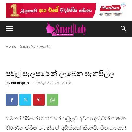
Home
Smart Me
Health
පවුල් සැලසුමෙන් ලැබෙන සැනසිල්ල
By
Niranjala
නොවැම්බර් 25, 2016
සමහර පිරිමින් හිතන්නේ පවුලට අවශ්‍ය දරුවන් ගණන
තීරණය කිරීම තමන්ගේ අයිතියක් කියායි. විවාහයෙන්