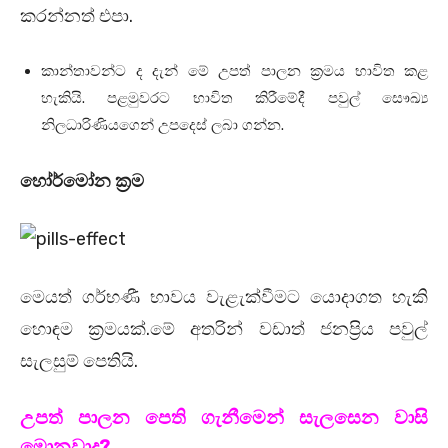
කරන්නත් එපා.
කාන්තාවන්ට ද දැන් මේ උපත් පාලන ක්‍රමය භාවිත කළ
හැකියි. පළමුවරට භාවිත කිරීමේදී පවුල් සෞඛ්‍ය
නිලධාරිණියගෙන් උපදෙස් ලබා ගන්න.
හෝර්මෝන ක්‍රම
මෙයත් ගර්භණී භාවය වැළැක්වීමට යොදාගත හැකි
හොඳම ක්‍රමයක්.මේ අතරින් වඩාත් ජනප්‍රිය පවුල්
සැලසුම් පෙතියි.
උපත් පාලන පෙති ගැනීමෙන් සැලසෙන වාසි
මොනවාද?