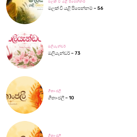
මලක් වී යළි පිපෙන්නම්
මලක් වී යළි පිපෙන්නම් – 56
ඔලියැන්ඩර්
ඔලියැන්ඩර් – 73
ගීතාංජලී
ගීතාංජලී – 10
ගීතාංජලී