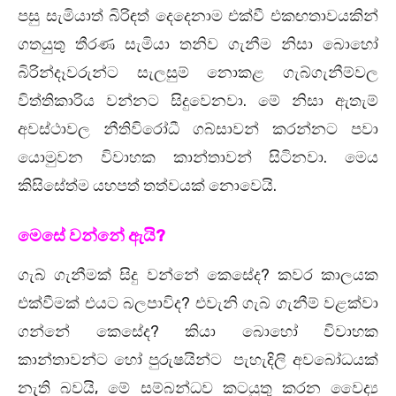
පසු සැමියාත් බිරිඳත් දෙදෙනාම එක්වී එකඟතාවයකින්
ගතයුතු තීරණ සැමියා තනිව ගැනීම නිසා බොහෝ
බිරින්දෑවරුන්ට සැලසුම් නොකළ ගැබ්ගැනීම්වල
විත්තිකාරිය වන්නට සිදුවෙනවා. මේ නිසා ඇතැම්
අවස්ථාවල නීතිවිරෝධී ගබ්සාවන් කරන්නට පවා
යොමුවන විවාහක කාන්තාවන් සිටිනවා. මෙය
කිසිසේත්ම යහපත් තත්වයක් නොවෙයි.
මෙසේ වන්නේ ඇයි?
ගැබ් ගැනීමක් සිදු වන්නේ කෙසේද? කවර කාලයක
එක්වීමක් එයට බලපාවිද? එවැනි ගැබ් ගැනීම් වළක්වා
ගන්නේ කෙසේද? කියා බොහෝ විවාහක
කාන්තාවන්ට හෝ පුරුෂයින්ට පැහැදිලි අවබෝධයක්
නැති බවයි, මේ සම්බන්ධව කටයුතු කරන වෛද්‍ය