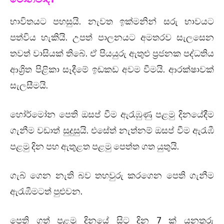
භාවිතයට පහසුයි. නැවත ඉක්මනින් සරු භාවයට
පත්විය හැකියි. උපත් පාලනයට අමතරව සැලසෙන
තවත් වාසියක් තිබේ. ඒ පියයුරු ඇතුළු ප්‍රජනක පද්ධතිය
ආශ්‍රිත පිළිකා සෑදීමේ ඉඩකඩ අවම වීමයි. ආරක්ෂාවක්
සැලසීමයි.
හෝර්මෝන පෙති ඔසප් වීම ඇරැඹුණු පළමු දිනයේදීම
ගැනීම වඩාත් සුදුසුයි. එසේත් නැත්නම් ඔසප් වීම ඇරැඹී
පළමු දින පහ ඇතුළත පළමු පෙත්ත ගත යුතුයි.
ගැබ් ගෙන නැති බව තහවුරු කරගෙන පෙති ගැනීම
ඇරැඹීමටත් පුළුවන.
පෙති ගත් පළමු දිනයේ සිට දින 7 ක් යනතුරු