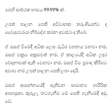
මෙහි සාර්ථක භාවය 99.99% ක්.
උපත් පාලන පෙති අවිවාහක තරුණියන්ට ද
වෛද්‍යවරයා නිර්දේශ කරන අවස්ථා ද තිබේ.
ඒ ඔසප් වීමේදී අධික ලෙස රුධිර වහනය වනවා නම්,
ඔසප් චක්‍රය අක්‍රමවත් නම්, ඒ කාලයේදී අධික උදර
වේදනාවක් ඇති වෙනවා නම්, ඔසප් වීම ප්‍රමාද කිරීමට
අවශ්‍ය නම් උපත් පාලන පෙති ලබා දෙයි.
ඔසප් ආසන්නයේදී ඇතිවන සාමාන්‍ය ශාරීරික
අපහසුතා, කුරුලෑ හටගැනීම මේ පෙති ගැනීමේදී අඩු
වේ.