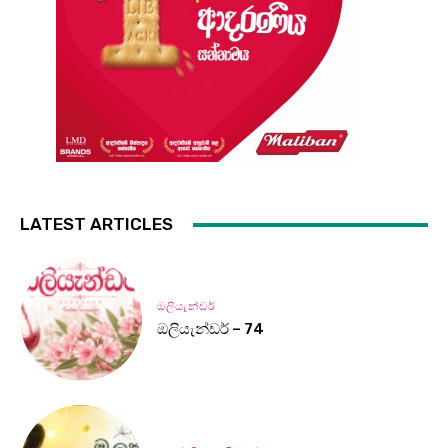
LATEST ARTICLES
ඔලියැන්ඩර්
ඔලියැන්ඩර් – 74