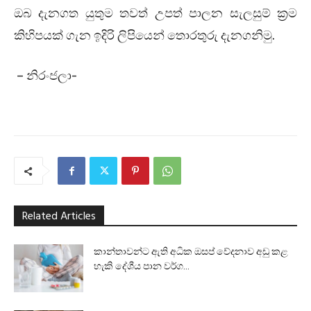
ඔබ දැනගත යුතුම තවත් උපත් පාලන සැලසුම් ක්‍රම
කිහිපයක් ගැන ඉදිරි ලිපියෙන් තොරතුරු දැනගනිමු.
– නිරංජලා-
Related Articles
කාන්තාවන්ට ඇති අධික ඔසප් වේදනාව අඩු කළ
හැකි දේශීය පාන වර්ග...