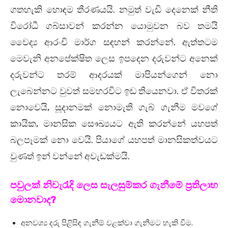
ගතහැකි හොඳම තීරණයයි. නමුත් වැඩි දෙනෙක් නීති
විරෝධී ගබ්සාවන් කරන්න යොමුවන බව තමයි
වෛද්‍ය ආරංචි මාර්ග සඳහන් කරන්නේ. ඇත්තටම
මෙවැනි අනපේක්ෂිත ලෙස ඉපදෙන දරුවන්ට අනෙක්
දරුවන්ට තරම් ආදරයක් මාපියන්ගෙන් නො
ලැබෙන්නට වුවත් සමහරවිට ඉඩ තියෙනවා. ඒ විතරක්
නොවෙයි, සූදානමක් නොමැති ගැබ් ගැනීම මවගේ
කායික, මානසික සෞඛ්‍යයට ඇති කරන්නේ යහපත්
බලපෑමක් නො වෙයි. පියාගේ යහපත් මානසිකත්වයට
වුණත් ඉන් වන්නේ අවැඩක්මයි.
පවුලක් නිවැරැදි ලෙස සැලසුම්කර ගැනීමේ ප්‍රතිලාභ
මොනවාද?
අනවශ්‍ය දරු පිළිසිඳ ගැනීම් වළක්වා ගැනීමට හැකි වීම.