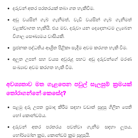
දරුවන් අතර පරතරයක් තබා ගත හැකිවීම.
අඩු වයසින් ගැබ් ගැනීමත්, වැඩි වයසින් ගැබ් ගැනීමත්
වළක්වාගත හැකියි. එය මව, දරුවා යන දෙදෙනාටම ලැබෙන
විශාල සෞඛ්‍යමය වාසියකි.
ප්‍රජනක පද්ධතිය ආශ්‍රිත පිළිකා සෑදීම අවම කරගත හැකි වීම.
අලුත උපන් සහ වයස අවුරුදු පහට අඩු දරුවන්ගේ මරණ
සංඛ්‍යාව අවම කරගත හැකි වීම.
අවශ්‍යතාව මත ගැළපෙන පවුල් සැලසුම් ක්‍රමයක්
තෝරාගන්නේ කෙසේද?
පළමු දරු උපත ප්‍රමාද කිරීම සඳහා වඩාත් සුදුසු ගිලින පෙති
හෝ කොන්ඩම්ය.
දරුවන් අතර පරතරය පවත්වා ගැනීම සඳහා ලූපය,
හෝර්මෝන ක්‍රම, කොන්ඩම් ක්‍රම සුදුසුයි.