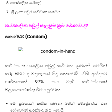
පෞද්ගලික රෝහල්
ශ්‍රී ලංකා පවුල් සංවිධාන සංගමය
තාවකාලික පවුල් සැලසුම් ක්‍රම මොනවාද?
කොන්ඩම් (Condom)
සාර්ථක තාවකාලික පවුල් සංවිධාන ක්‍රමයකි. මෙයින්
සරු බවට ද බලපෑමක් සිදු නොවෙයි. නිසි අන්දමට
භාවිතයෙන් 97% කට වැඩි සාර්ථක්වයක්
බලාපොරොත්තු වීමට පුළුවන.
මේ ක්‍රමයෙන් කායික සබඳතා මඟින් සම්ප්‍රේෂණය වන
රෝගවලින් ආරක්ෂාවක් සැලසෙයි.