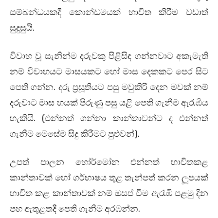
සම්බන්ධයකදී කොන්ඩමයක් භාවිත කිරීම වඩාත්
සුදුසුයි.
විවාහ වූ සැනින්ම දරුවකු පිළිසිඳ ගන්නවාට අකැමැති
නම් විවාහයට මාසයකට හෝ මාස දෙකකට පෙර සිට
පෙති ගන්න. දරු ප්‍රසූතියට පසු මවුකිරි දෙන මවක් නම්
දරුවාට මාස හයක් පිරුණු පසු යළි පෙති ගැනීම ඇරැඹිය
හැකියි. (එන්නත් ගන්නා කාන්තාවන්ට ද එන්නත්
ගැනීම මෙසේම සිදු කිරීමට පුළුවන්).
උපත් පාලන හෝර්මෝන එන්නත් භාවිතකළ
කාන්තාවක් හෝ ගර්භාෂය තුළ තැන්පත් කරන ලූපයක්
භාවිත කළ කාන්තාවක් නම් ඔසප් වීම ඇරැඹී පළමු දින
පහ ඇතුළතදී පෙති ගැනීම අරඹන්න.