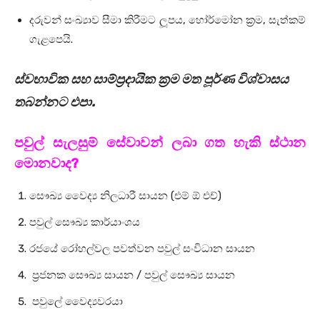
දරුවන් සංඛ්‍යාව සීමා කිරීමට ලූපය, හෝර්මෝන ක්‍රම, සැත්කම්
ගැළපෙයි.
ස්වභාවික සහ සාම්ප්‍රදායික ක්‍රම මත පූර්ණ විශ්වාසය
තබන්නට එපා.
පවුල් සැලසුම් සේවාවන් ලබා ගත හැකි ස්ථාන
මොනවාද?
සෞඛ්‍ය වෛද්‍ය නිලධාරී සායන (එම් ඕ එච්)
පවුල් සෞඛ්‍ය කාර්යාංශය
රජයේ රෝහල්වල පවත්වන පවුල් සංවිධාන සායන
ප්‍රජනක සෞඛ්‍ය සායන / පවුල් සෞඛ්‍ය සායන
පවුලේ වෛද්‍යවරයා