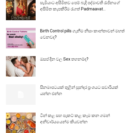
සැමියාට අසීමිතව පෙම් බැදි පද්මාවතී රැජිනගේ
අසීමිත කැපකිරීම රැගත් Padmaavat...
Birth Control pills ගැනීම නිසා කාන්තාවන් මහත්
වෙනවද?
ඔසප් දින වල Sex තහනම්ද?
සිනමාපටයක් තුළින් සුන්දර ප්‍රංශයට සවාරියක්
යන්න එන්න
ටින් කළ සහ පැකට් කළ කෑම කන ගමන්
අනිවාර්යයෙන්ම කියවන්න