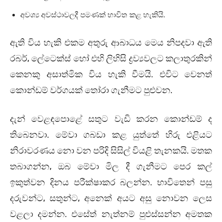
අවශ්‍ය අවස්ථාවලදී පමණක් භාවිත කළ හැකියි.
ඇති විය හැකි එකම අතුරු ආබාධය මෙය නිපදවා ඇති
රබර්, ලේටෙක්ස් හෝ එහි ලිහිසි ද්‍රව්‍යවලට කලාතුරකින්
කෙනකු අසාත්මික විය හැකි වීමයි. එවිට වෙනත්
කොන්ඩම් වර්ගයක් තෝරා ගැනීමට පුළුවන.
දැන් වෙළඳපොළේ සතුට වැඩි කරන කොන්ඩම් ද
තිබෙනවා. මේවා ගබඩා කළ යුත්තේ හිරු එළියට
නිරාවරණය නො වන පරිදි සිසිල් වියළි තැනකයි. මතක
තබාගන්න, ඔබ මේවා මිල දී ගැනීමට පෙර කල්
ඉකුත්වන දිනය පරීක්ෂාකර බලන්න. භාවිතෙන් පසු
දරුවන්ට, සතුන්ට, අනෙක් අයට අසු නොවන ලෙස
වළලා දමන්න. එසේත් නැත්නම් පුළුස්සන්න අමතක