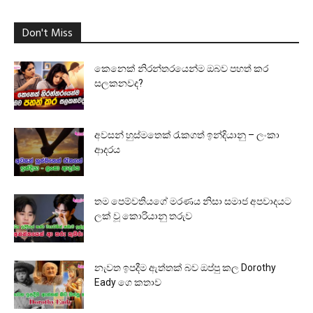
Don't Miss
කෙනෙක් නිරන්තරයෙන්ම ඔබව පහත් කර
සලකනවද?
අවසන් හුස්මතෙක් රැකගත් ඉන්දියානු – ලංකා
ආදරය
තම පෙම්වතියගේ මරණය නිසා සමාජ අපවාදයට
ලක් වූ කොරියානු තරුව
නැවත ඉපදීම ඇත්තක් බව ඔප්පු කල Dorothy
Eady ගෙ කතාව